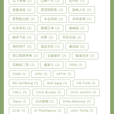
山下實優
(2)
山崎一夫
(2)
彩羽匠
(2)
後藤達俊
(2)
愚零闘咲夜
(2)
新崎人生
(2)
星野勘太郎
(2)
木谷高明
(2)
本田多聞
(2)
松井幸則
(2)
栗栖正伸
(2)
森嶋猛
(2)
橋本千紘
(2)
武尊
(2)
百田光雄
(2)
相田翔子
(2)
葛茲石松
(2)
藤原組
(2)
西口職業摔角
(2)
近藤修司
(2)
飯塚高史
(2)
高橋裕二郎
(2)
魔裟斗
(2)
2000
(1)
2008
(1)
2012
(1)
APFW
(1)
Bill Goldberg
(1)
Bob Sapp
(1)
CM Punk
(1)
CMLL
(1)
Chris Brooks
(1)
Chris Jericho
(1)
Diana
(1)
Dick東鄉
(1)
Drilla Moloney
(1)
ECW
(1)
El Phantasmo
(1)
John Tenta
(1)