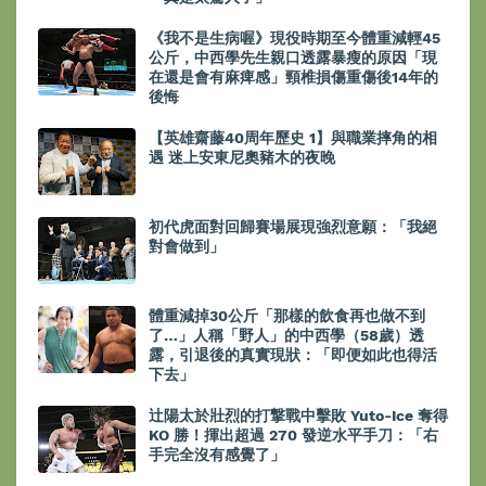
《我不是生病喔》現役時期至今體重減輕45
公斤，中西學先生親口透露暴瘦的原因「現
在還是會有麻痺感」頸椎損傷重傷後14年的
後悔
【英雄齋藤40周年歷史 1】與職業摔角的相
遇 迷上安東尼奧豬木的夜晚
初代虎面對回歸賽場展現強烈意願：「我絕
對會做到」
體重減掉30公斤「那樣的飲食再也做不到
了…」人稱「野人」的中西學（58歲）透
露，引退後的真實現狀：「即便如此也得活
下去」
辻陽太於壯烈的打撃戰中擊敗 Yuto-Ice 奪得
KO 勝！揮出超過 270 發逆水平手刀：「右
手完全沒有感覺了」