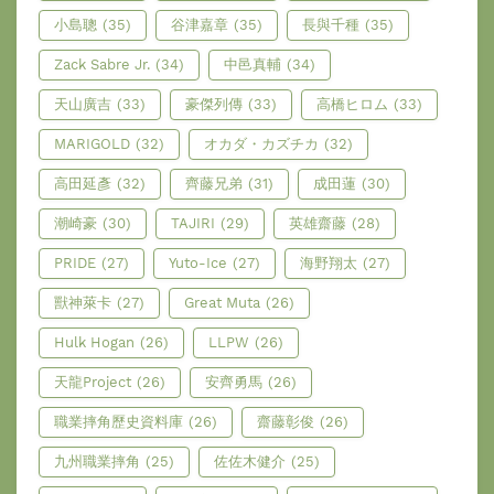
小島聰
(35)
谷津嘉章
(35)
長與千種
(35)
Zack Sabre Jr.
(34)
中邑真輔
(34)
天山廣吉
(33)
豪傑列傳
(33)
高橋ヒロム
(33)
MARIGOLD
(32)
オカダ・カズチカ
(32)
高田延彥
(32)
齊藤兄弟
(31)
成田蓮
(30)
潮崎豪
(30)
TAJIRI
(29)
英雄齋藤
(28)
PRIDE
(27)
Yuto-Ice
(27)
海野翔太
(27)
獸神萊卡
(27)
Great Muta
(26)
Hulk Hogan
(26)
LLPW
(26)
天龍Project
(26)
安齊勇馬
(26)
職業摔角歷史資料庫
(26)
齋藤彰俊
(26)
九州職業摔角
(25)
佐佐木健介
(25)