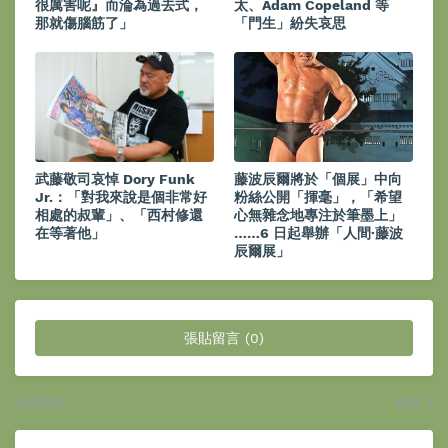
很厲害呢』而淪為過去式，
太、Adam Copeland 等
那就傷腦筋了」
「門生」紛失哀思
武藤敬司哀悼 Dory Funk
藤波辰爾將於「個展」中向
Jr.：「對我來說是個非常好
粉絲公開「揮毫」，「希望
相處的叔輩」、「西村修還
心無雜念地專注於筆墨上」
在等著他」
……6 日起舉辦「人間·藤波
辰爾展」
張貼留言 (0)
較新的
較舊