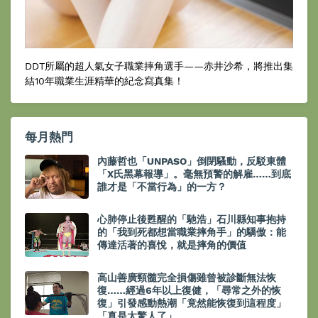
DDT所屬的超人氣女子職業摔角選手——赤井沙希，將推出集
結10年職業生涯精華的紀念寫真集！
每月熱門
內藤哲也「UNPASO」倒閉騷動，反駁東體
「X氏黑幕報導」。毫無預警的解雇……到底
誰才是「不當行為」的一方？
心肺停止後甦醒的「馳浩」石川縣知事抱持
的「我到死都想當職業摔角手」的驕傲：能
傳達活著的喜悅，就是摔角的價值
高山善廣頸髓完全損傷雖曾被診斷無法恢
復……經過6年以上復健，「尋常之外的恢
復」引發感動熱潮「竟然能恢復到這程度」
「真是太驚人了」