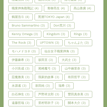
職業摔角觀戰記
(4)
青柳亮生
(4)
髙山善廣
(4)
鶴屋浩斗
(4)
黑潮TOKYO Japan
(4)
Bruno Sammartino
(3)
Don荒川
(3)
Kenny Omega
(3)
Kingdom
(3)
Rings
(3)
The Rock
(3)
UPTOWN
(3)
ちゃんよた
(3)
モハメドヨネ
(3)
仙台女子職業摔角
(3)
伊藤麻希
(3)
坂田亘
(3)
大武士
(3)
小川良成
(3)
尾崎魔弓
(3)
山中繪里奈
(3)
惡魔雅美
(3)
我家的故事
(3)
有田哲平
(3)
永源遙
(3)
泉田純
(3)
瑞希
(3)
白石伸生
(3)
芦野祥太郎
(3)
豐田真奈美
(3)
遠藤哲哉
(3)
里村明衣子
(3)
關本大介
(3)