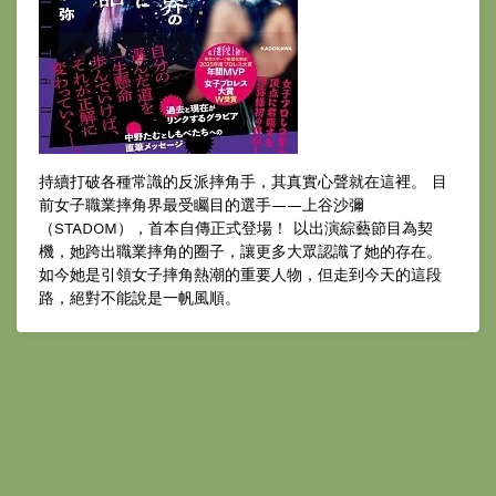
持續打破各種常識的反派摔角手，其真實心聲就在這裡。 目
前女子職業摔角界最受矚目的選手——上谷沙彌
（STADOM），首本自傳正式登場！ 以出演綜藝節目為契
機，她跨出職業摔角的圈子，讓更多大眾認識了她的存在。
如今她是引領女子摔角熱潮的重要人物，但走到今天的這段
路，絕對不能說是一帆風順。