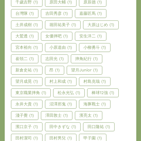
千歲吉野
(1)
原田大輔
(1)
原辰德
(1)
台灣隊
(1)
吉田秀彦
(1)
嘉藤匠馬
(1)
土井成樹
(1)
堀田祐美子
(1)
大原はじめ
(1)
大鷲透
(1)
女優摔吧
(1)
安生洋二
(1)
宮本裕向
(1)
小原道由
(1)
小柳勇斗
(1)
崔領二
(1)
志田光
(1)
摔角紀行
(1)
新倉史祐
(1)
昂
(1)
望月Junior
(1)
望月成晃
(1)
村上和成
(1)
村島克哉
(1)
東京職業摔角
(1)
松永光弘
(1)
棒球12強
(1)
永井大貴
(1)
沼澤邪鬼
(1)
海豚戰士
(1)
淺子覺
(1)
澤田敦士
(1)
濱亮太
(1)
濱口京子
(1)
田中きずな
(1)
田口隆祐
(1)
田村潔司
(1)
田村男兒
(1)
甲子園
(1)