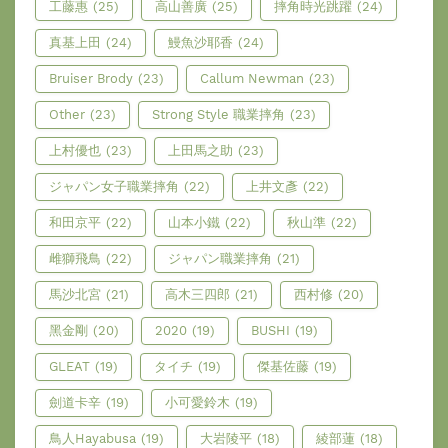
工藤惠
(25)
高山善廣
(25)
摔角時光跳躍
(24)
真基上田
(24)
鰻魚沙耶香
(24)
Bruiser Brody
(23)
Callum Newman
(23)
Other
(23)
Strong Style 職業摔角
(23)
上村優也
(23)
上田馬之助
(23)
ジャパン女子職業摔角
(22)
上井文彥
(22)
和田京平
(22)
山本小鐵
(22)
秋山準
(22)
雌獅飛鳥
(22)
ジャパン職業摔角
(21)
馬沙北宮
(21)
高木三四郎
(21)
西村修
(20)
黑金剛
(20)
2020
(19)
BUSHI
(19)
GLEAT
(19)
タイチ
(19)
傑基佐藤
(19)
劍道卡辛
(19)
小可愛鈴木
(19)
鳥人Hayabusa
(19)
大岩陵平
(18)
綾部蓮
(18)