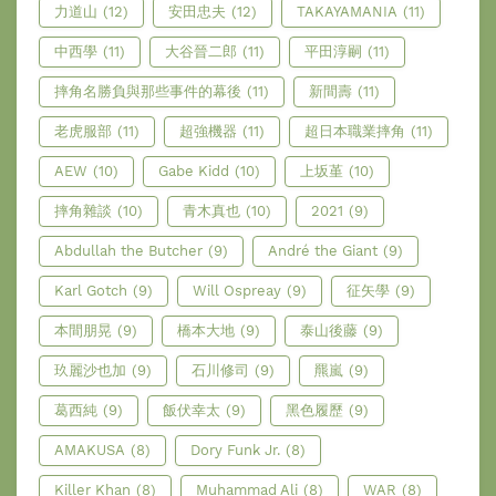
力道山
(12)
安田忠夫
(12)
TAKAYAMANIA
(11)
中西學
(11)
大谷晉二郎
(11)
平田淳嗣
(11)
摔角名勝負與那些事件的幕後
(11)
新間壽
(11)
老虎服部
(11)
超強機器
(11)
超日本職業摔角
(11)
AEW
(10)
Gabe Kidd
(10)
上坂堇
(10)
摔角雜談
(10)
青木真也
(10)
2021
(9)
Abdullah the Butcher
(9)
André the Giant
(9)
Karl Gotch
(9)
Will Ospreay
(9)
征矢學
(9)
本間朋晃
(9)
橋本大地
(9)
泰山後藤
(9)
玖麗沙也加
(9)
石川修司
(9)
羆嵐
(9)
葛西純
(9)
飯伏幸太
(9)
黑色履歷
(9)
AMAKUSA
(8)
Dory Funk Jr.
(8)
Killer Khan
(8)
Muhammad Ali
(8)
WAR
(8)