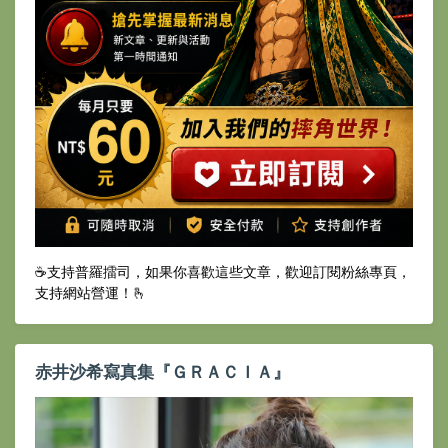
☕️支持普羅擂司，如果你喜歡這些文章，歡迎訂閱粉絲專頁，
支持網站營運！🫰
赤井沙希寫真集『ＧＲＡＣＩＡ』