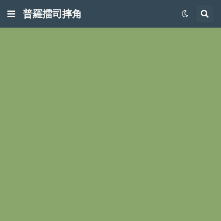
普羅擂司摔角