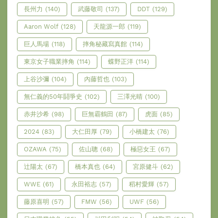
長州力
(140)
武藤敬司
(137)
DDT
(129)
Aaron Wolf
(128)
天龍源一郎
(119)
巨人馬場
(118)
摔角秘藏寫真館
(114)
東京女子職業摔角
(114)
蝶野正洋
(114)
上谷沙彌
(104)
內藤哲也
(103)
無仁義的50年鬪爭史
(102)
三澤光晴
(100)
赤井沙希
(98)
巨無霸鶴田
(87)
虎面
(85)
2024
(83)
大仁田厚
(79)
小橋建太
(76)
OZAWA
(75)
佐山聰
(68)
極惡女王
(67)
辻陽太
(67)
橋本真也
(64)
宮原健斗
(62)
WWE
(61)
永田裕志
(57)
稻村愛輝
(57)
藤原喜明
(57)
FMW
(56)
UWF
(56)