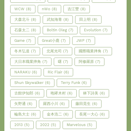
WCW
(8)
nWo
(8)
吉江豐
(8)
大森北斗
(8)
武知海青
(8)
田上明
(8)
石森太二
(8)
Boltin Oleg
(7)
Evolution
(7)
Game
(7)
Great小鹿
(7)
JWP
(7)
冬木弘道
(7)
北尾光司
(7)
國際職業摔角
(7)
大日本職業摔角
(7)
曙
(7)
阿修羅原
(7)
NARAKU
(6)
Ric Flair
(6)
Shun Skywalker
(6)
Terry Funk
(6)
古館伊知郎
(6)
咆哮木村
(6)
林下詩美
(6)
矢野通
(6)
羅西小川
(6)
藤田晃生
(6)
輪島大士
(6)
金本浩二
(6)
長尾一大心
(6)
2013
(5)
2022
(5)
Marvelous
(5)