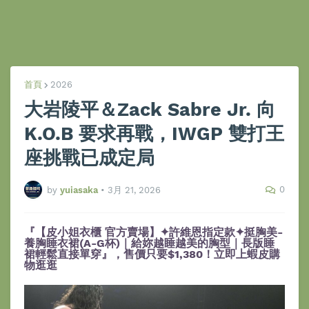
首頁
2026
大岩陵平＆Zack Sabre Jr. 向
K.O.B 要求再戰，IWGP 雙打王
座挑戰已成定局
0
by
yuiasaka
•
3月 21, 2026
『【皮小姐衣櫃 官方賣場】✦許維恩指定款✦挺胸美-
養胸睡衣裙(A-G杯)｜給妳越睡越美的胸型｜長版睡
裙輕鬆直接單穿』，售價只要$1,380！立即上蝦皮購
物逛逛