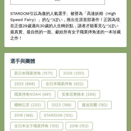
STARDOM引以為傲的人氣選手、被譽為「高速妖精（High
Speed Fairy）」的なつぽい，推出生涯首部著作！正因為現
在正值29歲邁向30歲的人生轉折點，讀者才能看見なつぽい
最真實、最自然的一面。獻給所有女子職業摔角迷的一本珍藏
之作！
選手與團體
新日本職業摔角
(1571)
2026
(1251)
2025
(668)
全日本職業摔角
(622)
職業摔角NOAH
(491)
安東尼奧豬木
(264)
棚橋弘至
(232)
2023
(189)
藤波辰爾
(182)
2019
(166)
STARDOM
(155)
全日本女子職業摔角
(155)
2018
(153)