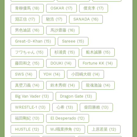
青柳優馬
(18)
OSKAR
(17)
傑克李
(17)
淵正信
(17)
馳浩
(17)
SANADA
(16)
男色迪諾
(16)
馬沙齋藤
(16)
Great-O-Khan
(15)
Sareee
(15)
フワちゃん
(15)
杉浦貴
(15)
船木誠勝
(15)
藤田和之
(15)
DOUKI
(14)
Fortune KK
(14)
SWS
(14)
YOH
(14)
小田嶋大樹
(14)
真壁刀義
(14)
鈴木秀樹
(14)
龍魂激論
(14)
Big Van Vader
(13)
Dragon Gate
(13)
WRESTLE-1
(13)
心希
(13)
柴田勝賴
(13)
福田剛紀
(13)
El Desperado
(12)
HUSTLE
(12)
WJ職業摔角
(12)
上原若菜
(12)