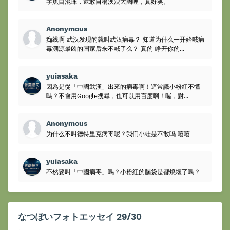
字魚目混珠，還敢自稱泱泱大國哩，真好笑。
Anonymous
痴线啊 武汉发现的就叫武汉病毒？ 知道为什么一开始喊病
毒溯源最凶的国家后来不喊了么？ 真的 睁开你的...
yuiasaka
因為是從「中國武漢」出來的病毒啊！這常識小粉紅不懂
嗎？不會用Google搜尋，也可以用百度啊！喔，對...
Anonymous
为什么不叫德特里克病毒呢？我们小蛙是不敢吗 嘻嘻
yuiasaka
不然要叫「中國病毒」嗎？小粉紅的腦袋是都燒壞了嗎？
なつぽいフォトエッセイ 29/30