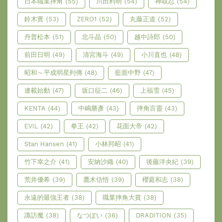
日本職業摔角
(55)
川田利明
(54)
神取忍
(54)
鈴木實
(53)
ZERO1
(52)
丸藤正道
(52)
丹普松本
(51)
北斗晶
(50)
越中詩郎
(50)
前田日明
(49)
清宮海斗
(49)
小川直也
(48)
昭和～平成明星列傳
(48)
藍面中野
(47)
連載始動
(47)
坂口征二
(46)
上福雪
(45)
KENTA
(44)
中嶋勝彥
(43)
摔角言靈
(43)
EVIL
(42)
拳王
(42)
花面大帝
(42)
Stan Hansen
(41)
小林邦昭
(41)
竹下幸之介
(41)
安納沙織
(40)
後藤洋央紀
(39)
荒井優希
(39)
鷹木信悟
(39)
櫻庭和志
(38)
永遠的最強王者
(38)
職業摔角大賞
(38)
諏訪魔
(38)
なつぽい
(36)
DRADITION
(35)