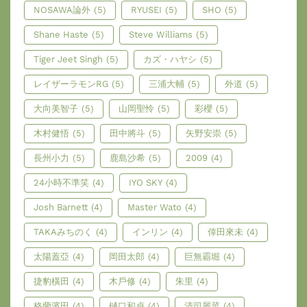
NOSAWA論外
(5)
RYUSEI
(5)
SHO
(5)
Shane Haste
(5)
Steve Williams
(5)
Tiger Jeet Singh
(5)
カズ・ハヤシ
(5)
レイザーラモンRG
(5)
三浦大輔
(5)
外道
(5)
大向美智子
(5)
山岡聖怜
(5)
彩櫻
(5)
木村健悟
(5)
田中將斗
(5)
矢野安崇
(5)
長州小力
(5)
鹿島沙希
(5)
2009
(4)
24小時不準笑
(4)
IYO SKY
(4)
Josh Barnett
(4)
Master Wato
(4)
TAKAみちのく
(4)
インリン
(4)
倖田來未
(4)
太陽蓋亞
(4)
岡田太郎
(4)
巨無霸堀
(4)
捷豹橫田
(4)
木戶修
(4)
朱里
(4)
格蘭濱田
(4)
樋口和貞
(4)
清司麗菜
(4)