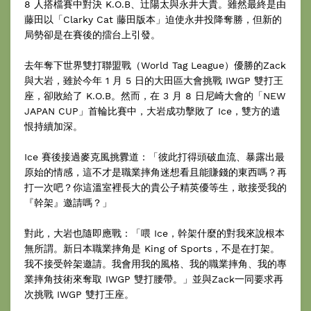
8 人搭檔賽中對決 K.O.B、辻陽太與永井大貴。雖然最終是由
藤田以「Clarky Cat 藤田版本」迫使永井投降奪勝，但新的
局勢卻是在賽後的擂台上引發。
去年奪下世界雙打聯盟戰（World Tag League）優勝的Zack
與大岩，雖於今年 1 月 5 日的大田區大會挑戰 IWGP 雙打王
座，卻敗給了 K.O.B。然而，在 3 月 8 日尼崎大會的「NEW
JAPAN CUP」首輪比賽中，大岩成功擊敗了 Ice，雙方的遺
恨持續加深。
Ice 賽後接過麥克風挑釁道：「彼此打得頭破血流、暴露出最
原始的情感，這不才是職業摔角迷想看且能賺錢的東西嗎？再
打一次吧？你這溫室裡長大的貴公子精英優等生，敢接受我的
『幹架』邀請嗎？」
對此，大岩也隨即應戰：「喂 Ice，幹架什麼的對我來說根本
無所謂。新日本職業摔角是 King of Sports，不是在打架。
我不接受幹架邀請。我會用我的風格、我的職業摔角、我的專
業摔角技術來奪取 IWGP 雙打腰帶。」並與Zack一同要求再
次挑戰 IWGP 雙打王座。