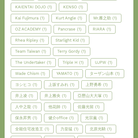
KAIENTAI DOJO
(1)
KENSO
(1)
Kai Fujimura
(1)
Kurt Angle
(1)
Mr.雁之助
(1)
OZ ACADEMY
(1)
Pancrase
(1)
RIARA
(1)
Rhea Ripley
(1)
Starlight Kid
(1)
Team Taiwan
(1)
Terry Gordy
(1)
The Undertaker
(1)
Triple H
(1)
UJPW
(1)
Wade Chism
(1)
YAMATO
(1)
ターザン山本
(1)
ヨシヒコ
(1)
上坂すみれ
(1)
上野勇希
(1)
井上凌
(1)
井上雅央
(1)
亞歷山大大塚
(1)
人中之龍
(1)
他花師
(1)
佐藤光留
(1)
保永昇男
(1)
健介office
(1)
光宗薫
(1)
全能住宅改造王
(1)
力皇猛
(1)
北原光騎
(1)