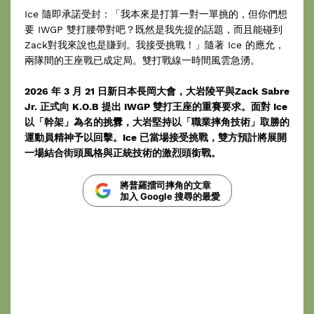
Ice 隨即承諾受封：「我本來是打算一對一單挑的，但你們想
要 IWGP 雙打腰帶對吧？既然是我先提的話題，而且能碰到
Zack對我來說也是賺到。我接受挑戰！」隨著 Ice 的應允，
兩隊間的王座戰已成定局。雙打戰線一時間風雲急湧。
2026 年 3 月 21 日新日本長岡大會，大岩陵平與Zack Sabre
Jr. 正式向 K.O.B 提出 IWGP 雙打王座的重賽要求。面對 Ice
以「幹架」為名的挑釁，大岩堅持以「職業摔角技術」取勝的
運動員精神予以回擊。Ice 已當場接受挑戰，雙方預計將展開
一場結合街頭風格與正統技術的激烈頭銜戰。
將普羅擂司摔角的文章
加入 Google 搜尋的最愛