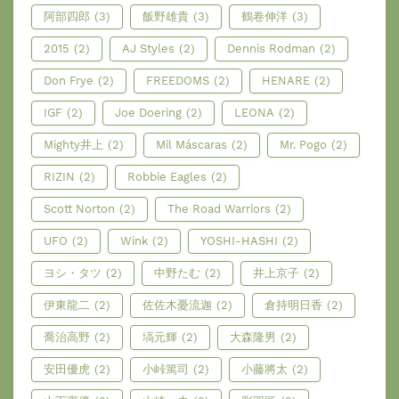
阿部四郎
(3)
飯野雄貴
(3)
鶴卷伸洋
(3)
2015
(2)
AJ Styles
(2)
Dennis Rodman
(2)
Don Frye
(2)
FREEDOMS
(2)
HENARE
(2)
IGF
(2)
Joe Doering
(2)
LEONA
(2)
Mighty井上
(2)
Mil Máscaras
(2)
Mr. Pogo
(2)
RIZIN
(2)
Robbie Eagles
(2)
Scott Norton
(2)
The Road Warriors
(2)
UFO
(2)
Wink
(2)
YOSHI-HASHI
(2)
ヨシ・タツ
(2)
中野たむ
(2)
井上京子
(2)
伊東龍二
(2)
佐佐木憂流迦
(2)
倉持明日香
(2)
喬治高野
(2)
塙元輝
(2)
大森隆男
(2)
安田優虎
(2)
小峠篤司
(2)
小藤將太
(2)