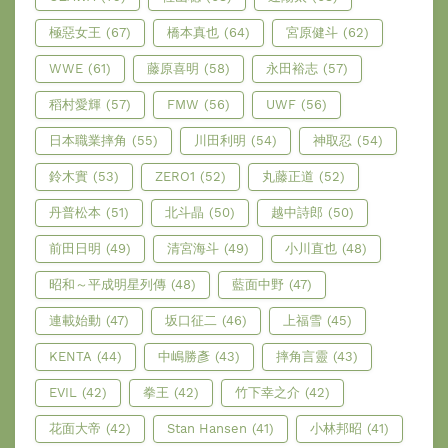
極惡女王
(67)
橋本真也
(64)
宮原健斗
(62)
WWE
(61)
藤原喜明
(58)
永田裕志
(57)
稻村愛輝
(57)
FMW
(56)
UWF
(56)
日本職業摔角
(55)
川田利明
(54)
神取忍
(54)
鈴木實
(53)
ZERO1
(52)
丸藤正道
(52)
丹普松本
(51)
北斗晶
(50)
越中詩郎
(50)
前田日明
(49)
清宮海斗
(49)
小川直也
(48)
昭和～平成明星列傳
(48)
藍面中野
(47)
連載始動
(47)
坂口征二
(46)
上福雪
(45)
KENTA
(44)
中嶋勝彥
(43)
摔角言靈
(43)
EVIL
(42)
拳王
(42)
竹下幸之介
(42)
花面大帝
(42)
Stan Hansen
(41)
小林邦昭
(41)