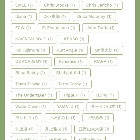
CMLL
(1)
Chris Brooks
(1)
Chris Jericho
(1)
Diana
(1)
Dick東鄉
(1)
Drilla Moloney
(1)
ECW
(1)
El Phantasmo
(1)
John Tenta
(1)
KAIENTAI DOJO
(1)
KENSO
(1)
Kai Fujimura
(1)
Kurt Angle
(1)
Mr.雁之助
(1)
OZ ACADEMY
(1)
Pancrase
(1)
RIARA
(1)
Rhea Ripley
(1)
Starlight Kid
(1)
Team Taiwan
(1)
Terry Gordy
(1)
The Undertaker
(1)
Triple H
(1)
UJPW
(1)
Wade Chism
(1)
YAMATO
(1)
ターザン山本
(1)
ヨシヒコ
(1)
上坂すみれ
(1)
上野勇希
(1)
井上凌
(1)
井上雅央
(1)
亞歷山大大塚
(1)