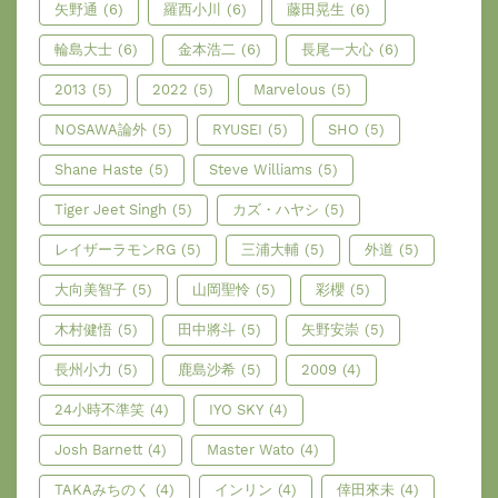
矢野通
(6)
羅西小川
(6)
藤田晃生
(6)
輪島大士
(6)
金本浩二
(6)
長尾一大心
(6)
2013
(5)
2022
(5)
Marvelous
(5)
NOSAWA論外
(5)
RYUSEI
(5)
SHO
(5)
Shane Haste
(5)
Steve Williams
(5)
Tiger Jeet Singh
(5)
カズ・ハヤシ
(5)
レイザーラモンRG
(5)
三浦大輔
(5)
外道
(5)
大向美智子
(5)
山岡聖怜
(5)
彩櫻
(5)
木村健悟
(5)
田中將斗
(5)
矢野安崇
(5)
長州小力
(5)
鹿島沙希
(5)
2009
(4)
24小時不準笑
(4)
IYO SKY
(4)
Josh Barnett
(4)
Master Wato
(4)
TAKAみちのく
(4)
インリン
(4)
倖田來未
(4)