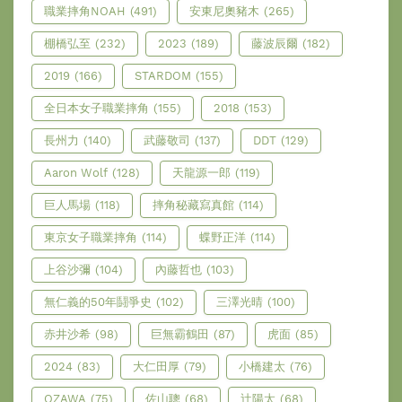
職業摔角NOAH
(491)
安東尼奧豬木
(265)
棚橋弘至
(232)
2023
(189)
藤波辰爾
(182)
2019
(166)
STARDOM
(155)
全日本女子職業摔角
(155)
2018
(153)
長州力
(140)
武藤敬司
(137)
DDT
(129)
Aaron Wolf
(128)
天龍源一郎
(119)
巨人馬場
(118)
摔角秘藏寫真館
(114)
東京女子職業摔角
(114)
蝶野正洋
(114)
上谷沙彌
(104)
內藤哲也
(103)
無仁義的50年鬪爭史
(102)
三澤光晴
(100)
赤井沙希
(98)
巨無霸鶴田
(87)
虎面
(85)
2024
(83)
大仁田厚
(79)
小橋建太
(76)
OZAWA
(75)
佐山聰
(68)
辻陽太
(68)