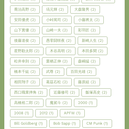
喬治高野
(2)
塙元輝
(2)
大森隆男
(2)
安田優虎
(2)
小峠篤司
(2)
小藤將太
(2)
山下實優
(2)
山崎一夫
(2)
彩羽匠
(2)
後藤達俊
(2)
愚零闘咲夜
(2)
新崎人生
(2)
星野勘太郎
(2)
木谷高明
(2)
本田多聞
(2)
松井幸則
(2)
栗栖正伸
(2)
森嶋猛
(2)
橋本千紘
(2)
武尊
(2)
百田光雄
(2)
相田翔子
(2)
葛茲石松
(2)
藤原組
(2)
西口職業摔角
(2)
近藤修司
(2)
飯塚高史
(2)
高橋裕二郎
(2)
魔裟斗
(2)
2000
(1)
2008
(1)
2012
(1)
APFW
(1)
Bill Goldberg
(1)
Bob Sapp
(1)
CM Punk
(1)