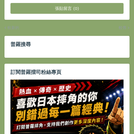
張貼留言 (0)
較新的
較舊
普羅搜尋
訂閱普羅擂司粉絲專頁