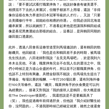
說：『要不要試試看打職業摔角？』他說好像會有健美選手、
相撲混不下去的人來嘗試，但幾乎都派不上用場，還說『非得
像你這樣在角力界達到日本冠軍等級的人才行』。又說『只要
去美國修行半年，就能給你相應的待遇』。但我必須回北海道
繼承家業，所以就婉拒了。不過看起來他是想讓我和鶴田組成
像是慕尼黑奧運組合那樣的組合。」這番話，是與鶴田同期的
鎌田親口透露的。
此外，透過八田會長這條管道受到馬場邀請的，還有鶴田的勁
敵磯貝。他回顧道：「我也是在和鶴田差不多的時期，被馬場
先生找去的。八田老師對我說『去見見馬場吧』，於是我到六
本木去見他。不過，職業摔角完全不在我人生的選項之中。我
們小時候正是力道山全盛的年代，所以並不討厭職業摔角，但
也談不上特別有興趣。具體金額我不能說，但馬場先生提出了
準備金、每場比賽的報酬、一年打250場比賽，還有到海外修
行100天等條件。還說『磯貝，職業摔角手的伙食費是可以列
為經費的』。接著又對我說『我的接班人是鶴田，你大概是接
在The Destroyer後面吧』，我還想說是不是要戴面具了
（笑）。我也提過兩年前得過肝炎，但他說『我介紹好醫生給
你，沒問題的』。不過我那時候已經確定就業，雖然之後還會