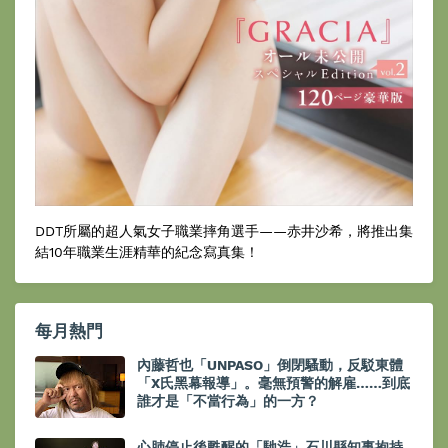
DDT所屬的超人氣女子職業摔角選手——赤井沙希，將推出集
結10年職業生涯精華的紀念寫真集！
每月熱門
內藤哲也「UNPASO」倒閉騷動，反駁東體
「X氏黑幕報導」。毫無預警的解雇……到底
誰才是「不當行為」的一方？
心肺停止後甦醒的「馳浩」石川縣知事抱持