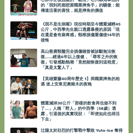
的「我到死都想當職業摔角手」的驕傲：能
傳達活著的喜悅，就是摔角的價值
《我不是生病喔》現役時期至今體重減輕45
公斤，中西學先生親口透露暴瘦的原因「現
在還是會有麻痺感」頸椎損傷重傷後14年的
後悔
高山善廣頸髓完全損傷雖曾被診斷無法恢
復……經過6年以上復健，「尋常之外的恢
復」引發感動熱潮「竟然能恢復到這程度」
「真是太驚人了」
【英雄齋藤40周年歷史 1】與職業摔角的相
遇 迷上安東尼奧豬木的夜晚
體重減掉30公斤「那樣的飲食再也做不到
了…」人稱「野人」的中西學（58歲）透
露，引退後的真實現狀：「即便如此也得活
下去」
辻陽太於壯烈的打撃戰中擊敗 Yuto-Ice 奪得