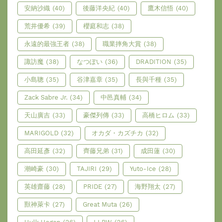
安納沙織
(40)
後藤洋央紀
(40)
鷹木信悟
(40)
荒井優希
(39)
櫻庭和志
(38)
永遠的最強王者
(38)
職業摔角大賞
(38)
諏訪魔
(38)
なつぽい
(36)
DRADITION
(35)
小島聰
(35)
谷津嘉章
(35)
長與千種
(35)
Zack Sabre Jr.
(34)
中邑真輔
(34)
天山廣吉
(33)
豪傑列傳
(33)
高橋ヒロム
(33)
MARIGOLD
(32)
オカダ・カズチカ
(32)
高田延彥
(32)
齊藤兄弟
(31)
成田蓮
(30)
潮崎豪
(30)
TAJIRI
(29)
Yuto-Ice
(28)
英雄齋藤
(28)
PRIDE
(27)
海野翔太
(27)
獸神萊卡
(27)
Great Muta
(26)