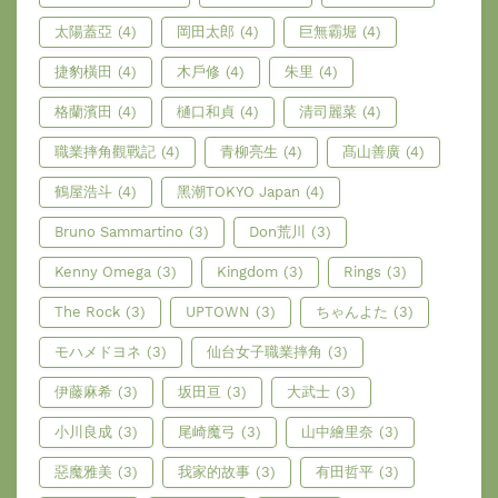
太陽蓋亞
(4)
岡田太郎
(4)
巨無霸堀
(4)
捷豹橫田
(4)
木戶修
(4)
朱里
(4)
格蘭濱田
(4)
樋口和貞
(4)
清司麗菜
(4)
職業摔角觀戰記
(4)
青柳亮生
(4)
髙山善廣
(4)
鶴屋浩斗
(4)
黑潮TOKYO Japan
(4)
Bruno Sammartino
(3)
Don荒川
(3)
Kenny Omega
(3)
Kingdom
(3)
Rings
(3)
The Rock
(3)
UPTOWN
(3)
ちゃんよた
(3)
モハメドヨネ
(3)
仙台女子職業摔角
(3)
伊藤麻希
(3)
坂田亘
(3)
大武士
(3)
小川良成
(3)
尾崎魔弓
(3)
山中繪里奈
(3)
惡魔雅美
(3)
我家的故事
(3)
有田哲平
(3)