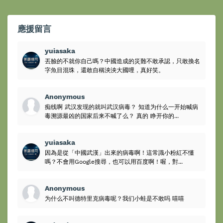
應援留言
yuiasaka
丟臉的不就你自己嗎？中國造成的災難不敢承認，只敢換名
字魚目混珠，還敢自稱泱泱大國哩，真好笑。
Anonymous
痴线啊 武汉发现的就叫武汉病毒？ 知道为什么一开始喊病
毒溯源最凶的国家后来不喊了么？ 真的 睁开你的...
yuiasaka
因為是從「中國武漢」出來的病毒啊！這常識小粉紅不懂
嗎？不會用Google搜尋，也可以用百度啊！喔，對...
Anonymous
为什么不叫德特里克病毒呢？我们小蛙是不敢吗 嘻嘻