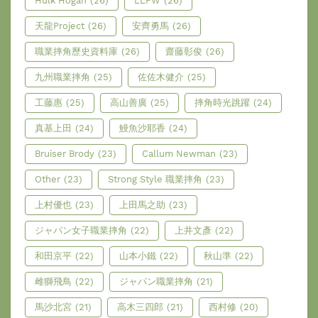
Hulk Hogan
(26)
LLPW
(26)
天龍Project
(26)
安齊勇馬
(26)
職業摔角歷史資料庫
(26)
齋藤彰俊
(26)
九州職業摔角
(25)
佐佐木健介
(25)
工藤惠
(25)
高山善廣
(25)
摔角時光跳躍
(24)
真基上田
(24)
鰻魚沙耶香
(24)
Bruiser Brody
(23)
Callum Newman
(23)
Other
(23)
Strong Style 職業摔角
(23)
上村優也
(23)
上田馬之助
(23)
ジャパン女子職業摔角
(22)
上井文彥
(22)
和田京平
(22)
山本小鐵
(22)
秋山準
(22)
雌獅飛鳥
(22)
ジャパン職業摔角
(21)
馬沙北宮
(21)
高木三四郎
(21)
西村修
(20)