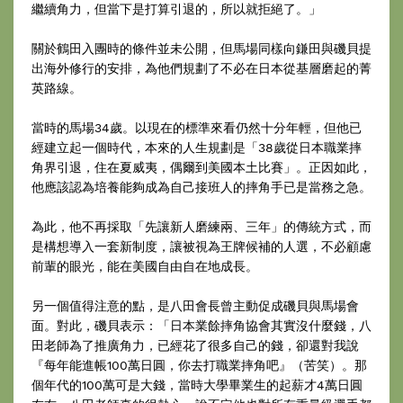
繼續角力，但當下是打算引退的，所以就拒絕了。」
關於鶴田入團時的條件並未公開，但馬場同樣向鎌田與磯貝提
出海外修行的安排，為他們規劃了不必在日本從基層磨起的菁
英路線。
當時的馬場34歲。以現在的標準來看仍然十分年輕，但他已
經建立起一個時代，本來的人生規劃是「38歲從日本職業摔
角界引退，住在夏威夷，偶爾到美國本土比賽」。正因如此，
他應該認為培養能夠成為自己接班人的摔角手已是當務之急。
為此，他不再採取「先讓新人磨練兩、三年」的傳統方式，而
是構想導入一套新制度，讓被視為王牌候補的人選，不必顧慮
前輩的眼光，能在美國自由自在地成長。
另一個值得注意的點，是八田會長曾主動促成磯貝與馬場會
面。對此，磯貝表示：「日本業餘摔角協會其實沒什麼錢，八
田老師為了推廣角力，已經花了很多自己的錢，卻還對我說
『每年能進帳100萬日圓，你去打職業摔角吧』（苦笑）。那
個年代的100萬可是大錢，當時大學畢業生的起薪才4萬日圓