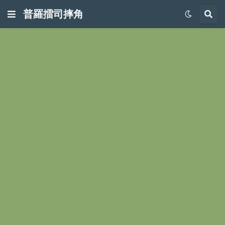
普羅擂司摔角