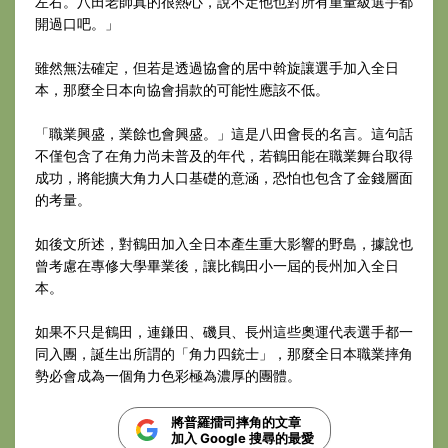
左右。八田老師真的很熱心，說不定他也對所有重量級選手都
開過口吧。」
雖然無法確定，但若是透過協會的居中斡旋讓選手加入全日
本，那麼全日本向協會捐款的可能性應該不低。
「職業興盛，業餘也會興盛。」這是八田會長的名言。這句話
不僅包含了在角力尚未普及的年代，若鶴田能在職業舞台取得
成功，將能擴大角力人口基礎的意涵，恐怕也包含了金錢層面
的考量。
如後文所述，對鶴田加入全日本產生重大影響的野島，據說也
曾考慮在專修大學畢業後，讓比鶴田小一屆的長州加入全日
本。
如果不只是鶴田，連鎌田、磯貝、長州這些奧運代表選手都一
同入團，誕生出所謂的「角力四銃士」，那麼全日本職業摔角
勢必會成為一個角力色彩極為濃厚的團體。
將普羅擂司摔角的文章
加入 Google 搜尋的最愛