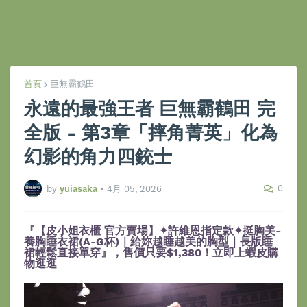
首頁
巨無霸鶴田
永遠的最強王者 巨無霸鶴田 完
全版 - 第3章「摔角菁英」化為
幻影的角力四銃士
0
by
yuiasaka
•
4月 05, 2026
『【皮小姐衣櫃 官方賣場】✦許維恩指定款✦挺胸美-
養胸睡衣裙(A-G杯)｜給妳越睡越美的胸型｜長版睡
裙輕鬆直接單穿』，售價只要$1,380！立即上蝦皮購
物逛逛