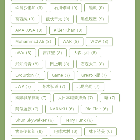
玖麗沙也加
(9)
石川修司
(9)
羆嵐
(9)
葛西純
(9)
飯伏幸太
(9)
黑色履歷
(9)
AMAKUSA
(8)
Killer Khan
(8)
Muhammad Ali
(8)
WAR
(8)
WCW
(8)
nWo
(8)
吉江豐
(8)
大森北斗
(8)
武知海青
(8)
田上明
(8)
石森太二
(8)
Evolution
(7)
Game
(7)
Great小鹿
(7)
JWP
(7)
冬木弘道
(7)
北尾光司
(7)
國際職業摔角
(7)
大日本職業摔角
(7)
曙
(7)
阿修羅原
(7)
NARAKU
(6)
Ric Flair
(6)
Shun Skywalker
(6)
Terry Funk
(6)
古館伊知郎
(6)
咆哮木村
(6)
林下詩美
(6)