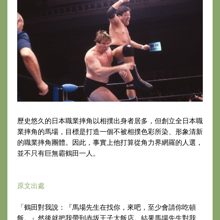
歷史悠久的日本職業摔角以相撲出身者居多，但創立全日本職
業摔角的馬場，目標是打造一個不被相撲色彩所染、形象清新
的職業摔角團體。因此，事實上他打算從角力界網羅的人選，
並不只有巨無霸鶴田一人。
原文出處
「鶴田對我說：『馬場先生在找你，來吧，至少會請你吃頓
飯。』然後就把我帶到赤坂王子大飯店。結果馬場先生對我