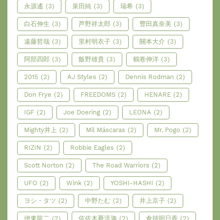
永源遙
(3)
泉田純
(3)
瑞希
(3)
白石伸生
(3)
芦野祥太郎
(3)
豐田真奈美
(3)
遠藤哲哉
(3)
里村明衣子
(3)
關本大介
(3)
阿部四郎
(3)
飯野雄貴
(3)
鶴卷伸洋
(3)
2015
(2)
AJ Styles
(2)
Dennis Rodman
(2)
Don Frye
(2)
FREEDOMS
(2)
HENARE
(2)
IGF
(2)
Joe Doering
(2)
LEONA
(2)
Mighty井上
(2)
Mil Máscaras
(2)
Mr. Pogo
(2)
RIZIN
(2)
Robbie Eagles
(2)
Scott Norton
(2)
The Road Warriors
(2)
UFO
(2)
Wink
(2)
YOSHI-HASHI
(2)
ヨシ・タツ
(2)
中野たむ
(2)
井上京子
(2)
伊東龍二
(2)
佐佐木憂流迦
(2)
倉持明日香
(2)