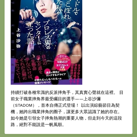
持續打破各種常識的反派摔角手，其真實心聲就在這裡。 目
前女子職業摔角界最受矚目的選手——上谷沙彌
（STADOM），首本自傳正式登場！ 以出演綜藝節目為契
機，她跨出職業摔角的圈子，讓更多大眾認識了她的存在。
如今她是引領女子摔角熱潮的重要人物，但走到今天的這段
路，絕對不能說是一帆風順。