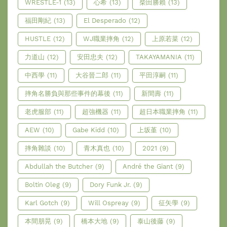
WRESTLE-1
(13)
心希
(13)
柴田勝賴
(13)
福田剛紀
(13)
El Desperado
(12)
HUSTLE
(12)
WJ職業摔角
(12)
上原若菜
(12)
力道山
(12)
安田忠夫
(12)
TAKAYAMANIA
(11)
中西學
(11)
大谷晉二郎
(11)
平田淳嗣
(11)
摔角名勝負與那些事件的幕後
(11)
新間壽
(11)
老虎服部
(11)
超強機器
(11)
超日本職業摔角
(11)
AEW
(10)
Gabe Kidd
(10)
上坂堇
(10)
摔角雜談
(10)
青木真也
(10)
2021
(9)
Abdullah the Butcher
(9)
André the Giant
(9)
Boltin Oleg
(9)
Dory Funk Jr.
(9)
Karl Gotch
(9)
Will Ospreay
(9)
征矢學
(9)
本間朋晃
(9)
橋本大地
(9)
泰山後藤
(9)