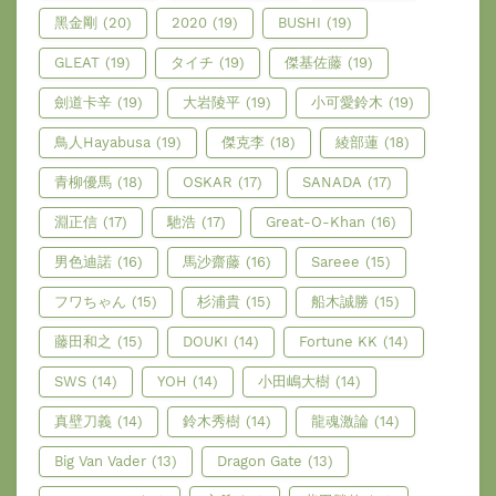
黑金剛
(20)
2020
(19)
BUSHI
(19)
GLEAT
(19)
タイチ
(19)
傑基佐藤
(19)
劍道卡辛
(19)
大岩陵平
(19)
小可愛鈴木
(19)
鳥人Hayabusa
(19)
傑克李
(18)
綾部蓮
(18)
青柳優馬
(18)
OSKAR
(17)
SANADA
(17)
淵正信
(17)
馳浩
(17)
Great-O-Khan
(16)
男色迪諾
(16)
馬沙齋藤
(16)
Sareee
(15)
フワちゃん
(15)
杉浦貴
(15)
船木誠勝
(15)
藤田和之
(15)
DOUKI
(14)
Fortune KK
(14)
SWS
(14)
YOH
(14)
小田嶋大樹
(14)
真壁刀義
(14)
鈴木秀樹
(14)
龍魂激論
(14)
Big Van Vader
(13)
Dragon Gate
(13)