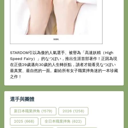
STARDOM引以為傲的人氣選手、被譽為「高速妖精（High
Speed Fairy）」的なつぽい，推出生涯首部著作！正因為現
在正值29歲邁向30歲的人生轉折點，讀者才能看見なつぽい
最真實、最自然的一面。獻給所有女子職業摔角迷的一本珍藏
之作！
選手與團體
新日本職業摔角
(1579)
2026
(1258)
2025
(668)
全日本職業摔角
(622)