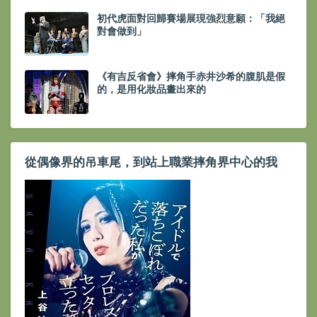
初代虎面對回歸賽場展現強烈意願：「我絕
對會做到」
《有吉反省會》摔角手赤井沙希的腹肌是假
的，是用化妝品畫出來的
從偶像界的吊車尾，到站上職業摔角界中心的我