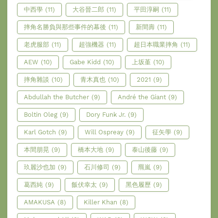
中西學
(11)
大谷晉二郎
(11)
平田淳嗣
(11)
摔角名勝負與那些事件的幕後
(11)
新間壽
(11)
老虎服部
(11)
超強機器
(11)
超日本職業摔角
(11)
AEW
(10)
Gabe Kidd
(10)
上坂堇
(10)
摔角雜談
(10)
青木真也
(10)
2021
(9)
Abdullah the Butcher
(9)
André the Giant
(9)
Boltin Oleg
(9)
Dory Funk Jr.
(9)
Karl Gotch
(9)
Will Ospreay
(9)
征矢學
(9)
本間朋晃
(9)
橋本大地
(9)
泰山後藤
(9)
玖麗沙也加
(9)
石川修司
(9)
羆嵐
(9)
葛西純
(9)
飯伏幸太
(9)
黑色履歷
(9)
AMAKUSA
(8)
Killer Khan
(8)