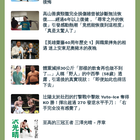
後悔
高山善廣頸髓完全損傷雖曾被診斷無法恢
復……經過6年以上復健，「尋常之外的恢
復」引發感動熱潮「竟然能恢復到這程度」
「真是太驚人了」
【英雄齋藤40周年歷史 1】與職業摔角的相
遇 迷上安東尼奧豬木的夜晚
體重減掉30公斤「那樣的飲食再也做不到
了…」人稱「野人」的中西學（58歲）透
露，引退後的真實現狀：「即便如此也得活
下去」
辻陽太於壯烈的打撃戰中擊敗 Yuto-Ice 奪得
KO 勝！揮出超過 270 發逆水平手刀：「右
手完全沒有感覺了」
至高的三冠王者 三澤光晴 - 序章