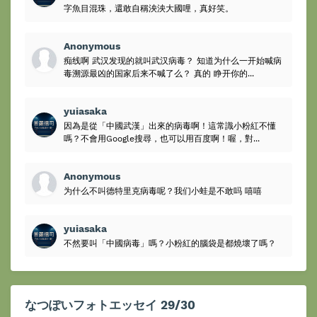
字魚目混珠，還敢自稱泱泱大國哩，真好笑。
Anonymous
痴线啊 武汉发现的就叫武汉病毒？ 知道为什么一开始喊病
毒溯源最凶的国家后来不喊了么？ 真的 睁开你的...
yuiasaka
因為是從「中國武漢」出來的病毒啊！這常識小粉紅不懂
嗎？不會用Google搜尋，也可以用百度啊！喔，對...
Anonymous
为什么不叫德特里克病毒呢？我们小蛙是不敢吗 嘻嘻
yuiasaka
不然要叫「中國病毒」嗎？小粉紅的腦袋是都燒壞了嗎？
なつぽいフォトエッセイ 29/30