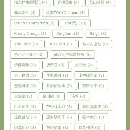
職業摔角觀戰記
(4)
青柳亮生
(4)
髙山善廣
(4)
鶴屋浩斗
(4)
黑潮TOKYO Japan
(4)
Bruno Sammartino
(3)
Don荒川
(3)
Kenny Omega
(3)
Kingdom
(3)
Rings
(3)
The Rock
(3)
UPTOWN
(3)
ちゃんよた
(3)
モハメドヨネ
(3)
仙台女子職業摔角
(3)
伊藤麻希
(3)
坂田亘
(3)
大武士
(3)
小川良成
(3)
尾崎魔弓
(3)
山中繪里奈
(3)
惡魔雅美
(3)
我家的故事
(3)
有田哲平
(3)
永源遙
(3)
泉田純
(3)
瑞希
(3)
白石伸生
(3)
芦野祥太郎
(3)
豐田真奈美
(3)
遠藤哲哉
(3)
里村明衣子
(3)
關本大介
(3)
阿部四郎
(3)
飯野雄貴
(3)
鶴卷伸洋
(3)