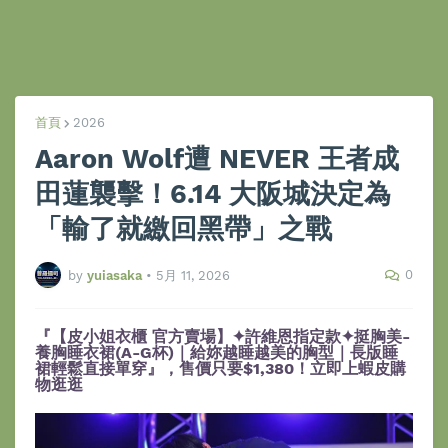
首頁
2026
Aaron Wolf遭 NEVER 王者成
田蓮襲擊！6.14 大阪城決定為
「輸了就繳回黑帶」之戰
0
by
yuiasaka
•
5月 11, 2026
『【皮小姐衣櫃 官方賣場】✦許維恩指定款✦挺胸美-
養胸睡衣裙(A-G杯)｜給妳越睡越美的胸型｜長版睡
裙輕鬆直接單穿』，售價只要$1,380！立即上蝦皮購
物逛逛