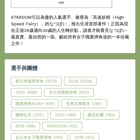
STARDOM引以為傲的人氣選手、被譽為「高速妖精（High
Speed Fairy）」的なつぽい，推出生涯首部著作！正因為現
在正值29歲邁向30歲的人生轉折點，讀者才能看見なつぽい
最真實、最自然的一面。獻給所有女子職業摔角迷的一本珍藏
之作！
選手與團體
新日本職業摔角
(1579)
2026
(1258)
2025
(668)
全日本職業摔角
(622)
職業摔角NOAH
(491)
安東尼奧豬木
(265)
棚橋弘至
(232)
2023
(189)
藤波辰爾
(182)
2019
(166)
STARDOM
(155)
全日本女子職業摔角
(155)
2018
(153)