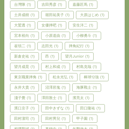
台灣隊
(1)
吉田秀彦
(1)
嘉藤匠馬
(1)
土井成樹
(1)
堀田祐美子
(1)
大原はじめ
(1)
大鷲透
(1)
女優摔吧
(1)
安生洋二
(1)
宮本裕向
(1)
小原道由
(1)
小柳勇斗
(1)
崔領二
(1)
志田光
(1)
摔角紀行
(1)
新倉史祐
(1)
昂
(1)
望月Junior
(1)
望月成晃
(1)
村上和成
(1)
村島克哉
(1)
東京職業摔角
(1)
松永光弘
(1)
棒球12強
(1)
永井大貴
(1)
沼澤邪鬼
(1)
海豚戰士
(1)
淺子覺
(1)
澤田敦士
(1)
濱亮太
(1)
濱口京子
(1)
田中きずな
(1)
田口隆祐
(1)
田村潔司
(1)
田村男兒
(1)
甲子園
(1)
相撲聖域
(1)
真鍋由
(1)
矢野啟太
(1)