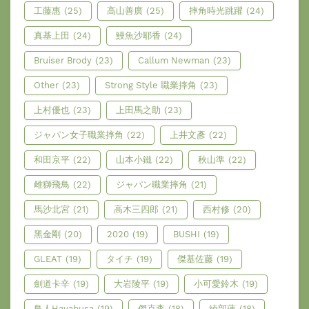
工藤惠
(25)
高山善廣
(25)
摔角時光跳躍
(24)
真基上田
(24)
鰻魚沙耶香
(24)
Bruiser Brody
(23)
Callum Newman
(23)
Other
(23)
Strong Style 職業摔角
(23)
上村優也
(23)
上田馬之助
(23)
ジャパン女子職業摔角
(22)
上井文彥
(22)
和田京平
(22)
山本小鐵
(22)
秋山準
(22)
雌獅飛鳥
(22)
ジャパン職業摔角
(21)
馬沙北宮
(21)
高木三四郎
(21)
西村修
(20)
黑金剛
(20)
2020
(19)
BUSHI
(19)
GLEAT
(19)
タイチ
(19)
傑基佐藤
(19)
劍道卡辛
(19)
大岩陵平
(19)
小可愛鈴木
(19)
鳥人Hayabusa
(19)
傑克李
(18)
綾部蓮
(18)