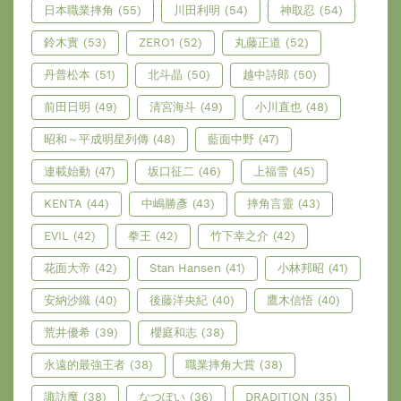
日本職業摔角
(55)
川田利明
(54)
神取忍
(54)
鈴木實
(53)
ZERO1
(52)
丸藤正道
(52)
丹普松本
(51)
北斗晶
(50)
越中詩郎
(50)
前田日明
(49)
清宮海斗
(49)
小川直也
(48)
昭和～平成明星列傳
(48)
藍面中野
(47)
連載始動
(47)
坂口征二
(46)
上福雪
(45)
KENTA
(44)
中嶋勝彥
(43)
摔角言靈
(43)
EVIL
(42)
拳王
(42)
竹下幸之介
(42)
花面大帝
(42)
Stan Hansen
(41)
小林邦昭
(41)
安納沙織
(40)
後藤洋央紀
(40)
鷹木信悟
(40)
荒井優希
(39)
櫻庭和志
(38)
永遠的最強王者
(38)
職業摔角大賞
(38)
諏訪魔
(38)
なつぽい
(36)
DRADITION
(35)