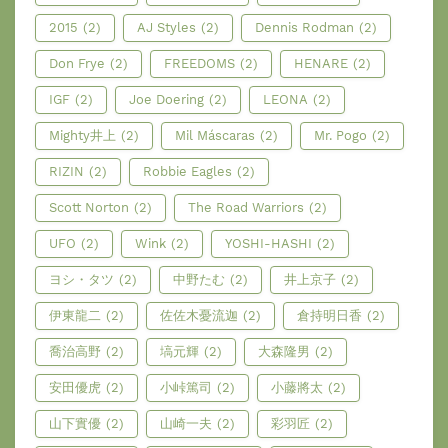
2015
(2)
AJ Styles
(2)
Dennis Rodman
(2)
Don Frye
(2)
FREEDOMS
(2)
HENARE
(2)
IGF
(2)
Joe Doering
(2)
LEONA
(2)
Mighty井上
(2)
Mil Máscaras
(2)
Mr. Pogo
(2)
RIZIN
(2)
Robbie Eagles
(2)
Scott Norton
(2)
The Road Warriors
(2)
UFO
(2)
Wink
(2)
YOSHI-HASHI
(2)
ヨシ・タツ
(2)
中野たむ
(2)
井上京子
(2)
伊東龍二
(2)
佐佐木憂流迦
(2)
倉持明日香
(2)
喬治高野
(2)
塙元輝
(2)
大森隆男
(2)
安田優虎
(2)
小峠篤司
(2)
小藤將太
(2)
山下實優
(2)
山崎一夫
(2)
彩羽匠
(2)