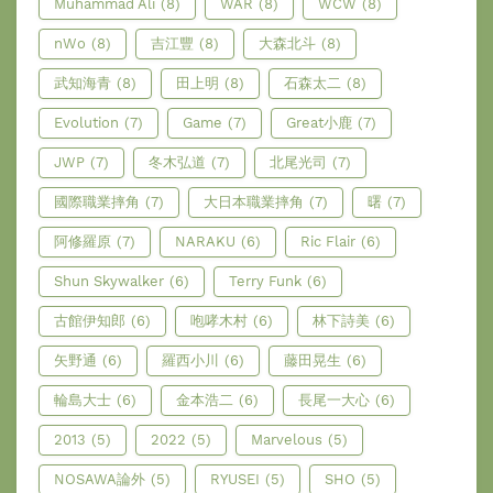
Muhammad Ali
(8)
WAR
(8)
WCW
(8)
nWo
(8)
吉江豐
(8)
大森北斗
(8)
武知海青
(8)
田上明
(8)
石森太二
(8)
Evolution
(7)
Game
(7)
Great小鹿
(7)
JWP
(7)
冬木弘道
(7)
北尾光司
(7)
國際職業摔角
(7)
大日本職業摔角
(7)
曙
(7)
阿修羅原
(7)
NARAKU
(6)
Ric Flair
(6)
Shun Skywalker
(6)
Terry Funk
(6)
古館伊知郎
(6)
咆哮木村
(6)
林下詩美
(6)
矢野通
(6)
羅西小川
(6)
藤田晃生
(6)
輪島大士
(6)
金本浩二
(6)
長尾一大心
(6)
2013
(5)
2022
(5)
Marvelous
(5)
NOSAWA論外
(5)
RYUSEI
(5)
SHO
(5)