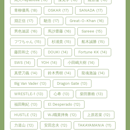
青柳優馬
(18)
OSKAR
(17)
SANADA
(17)
淵正信
(17)
馳浩
(17)
Great-O-Khan
(16)
男色迪諾
(16)
馬沙齋藤
(16)
Sareee
(15)
フワちゃん
(15)
杉浦貴
(15)
船木誠勝
(15)
藤田和之
(15)
DOUKI
(14)
Fortune KK
(14)
SWS
(14)
YOH
(14)
小田嶋大樹
(14)
真壁刀義
(14)
鈴木秀樹
(14)
龍魂激論
(14)
Big Van Vader
(13)
Dragon Gate
(13)
WRESTLE-1
(13)
心希
(13)
柴田勝賴
(13)
福田剛紀
(13)
El Desperado
(12)
HUSTLE
(12)
WJ職業摔角
(12)
上原若菜
(12)
力道山
(12)
安田忠夫
(12)
TAKAYAMANIA
(11)