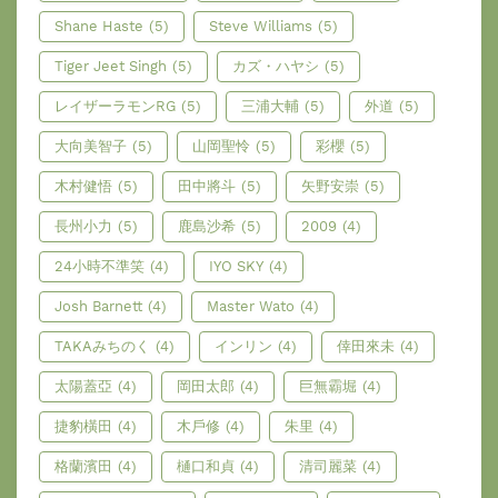
Shane Haste
(5)
Steve Williams
(5)
Tiger Jeet Singh
(5)
カズ・ハヤシ
(5)
レイザーラモンRG
(5)
三浦大輔
(5)
外道
(5)
大向美智子
(5)
山岡聖怜
(5)
彩櫻
(5)
木村健悟
(5)
田中將斗
(5)
矢野安崇
(5)
長州小力
(5)
鹿島沙希
(5)
2009
(4)
24小時不準笑
(4)
IYO SKY
(4)
Josh Barnett
(4)
Master Wato
(4)
TAKAみちのく
(4)
インリン
(4)
倖田來未
(4)
太陽蓋亞
(4)
岡田太郎
(4)
巨無霸堀
(4)
捷豹橫田
(4)
木戶修
(4)
朱里
(4)
格蘭濱田
(4)
樋口和貞
(4)
清司麗菜
(4)