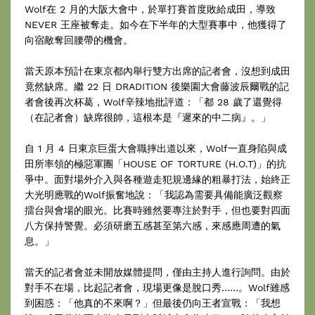
Wolf在 2 月的大阪大會中，於單打賽首度敗給成田，導致
NEVER 王座被奪走。如今在下半年的大型賽事中，他獲得了
向宿敵奪回腰帶的機會。
當天原本預計在東京都內舉行雙方出席的記者會，沒想到成田
竟然缺席。繼 22 日 DRADITION 後樂園大會藤波辰爾戰的記
者會後再次杯葛，Wolf辛辣地批評道：「都 28 歲了還覺得
（在記者會）缺席很帥，這根本是『遲來的中二病』。」
自 1 月 4 日東京巨蛋大會職摔出道以來，Wolf一直身陷與成
田所率領的極惡軍團「HOUSE OF TORTURE (H.O.T)」的抗
爭中。面對場外介入與各種遊走犯規邊緣的粗暴打法，始終正
大光明應戰的Wolf振奮地說：「我認為需要具備能廣泛觀察
擂台與會場的眼光。比賽時雖然要專注於對手，但也要對四面
八方保持警覺。必須研磨五感甚至第六感，來感應周遭的氣
息。」
當天的記者會並未開放媒體提問，僅由主持人進行詢問。由於
對手不在場，比起記者會，現場更像是脫口秀……。Wolf雖感
到困惑：「他真的不來啊？」但最後仍向王者宣戰：「我想