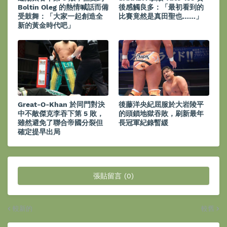
Boltin Oleg 的熱情喊話而備
後感觸良多：「最初看到的
受鼓舞：「大家一起創造全
比賽竟然是真田聖也……」
新的黃金時代吧」
Great-O-Khan 於同門對決
後藤洋央紀屈服於大岩陵平
中不敵傑克李吞下第 5 敗，
的頭鎖地獄吞敗，刷新最年
雖然避免了聯合帝國分裂但
長冠軍紀錄暫緩
確定提早出局
張貼留言 (0)
較新的
較舊