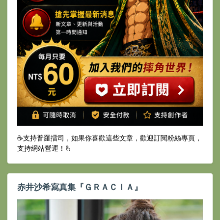
☕️支持普羅擂司，如果你喜歡這些文章，歡迎訂閱粉絲專頁，
支持網站營運！🫰
赤井沙希寫真集『ＧＲＡＣＩＡ』