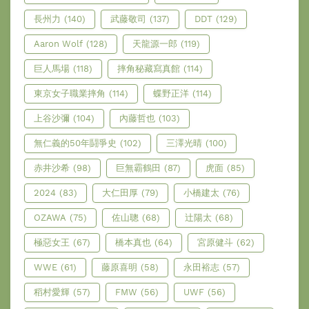
長州力
(140)
武藤敬司
(137)
DDT
(129)
Aaron Wolf
(128)
天龍源一郎
(119)
巨人馬場
(118)
摔角秘藏寫真館
(114)
東京女子職業摔角
(114)
蝶野正洋
(114)
上谷沙彌
(104)
內藤哲也
(103)
無仁義的50年鬪爭史
(102)
三澤光晴
(100)
赤井沙希
(98)
巨無霸鶴田
(87)
虎面
(85)
2024
(83)
大仁田厚
(79)
小橋建太
(76)
OZAWA
(75)
佐山聰
(68)
辻陽太
(68)
極惡女王
(67)
橋本真也
(64)
宮原健斗
(62)
WWE
(61)
藤原喜明
(58)
永田裕志
(57)
稻村愛輝
(57)
FMW
(56)
UWF
(56)