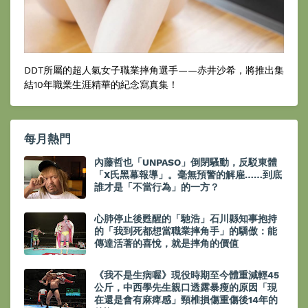
DDT所屬的超人氣女子職業摔角選手——赤井沙希，將推出集
結10年職業生涯精華的紀念寫真集！
每月熱門
內藤哲也「UNPASO」倒閉騷動，反駁東體
「X氏黑幕報導」。毫無預警的解雇……到底
誰才是「不當行為」的一方？
心肺停止後甦醒的「馳浩」石川縣知事抱持
的「我到死都想當職業摔角手」的驕傲：能
傳達活著的喜悅，就是摔角的價值
《我不是生病喔》現役時期至今體重減輕45
公斤，中西學先生親口透露暴瘦的原因「現
在還是會有麻痺感」頸椎損傷重傷後14年的