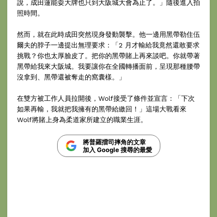
說，成田蓮能耍大牌也只到大阪城大會為止了。」隨後進入拍
照時間。
然而，就在此時成田突然現身發動襲擊。他一邊用黑帶勒住伍
爾夫的脖子一邊提出無理要求：「2 月才輸給我竟然還敢要求
挑戰？你也太厚臉皮了。把你的黑帶賭上再來談吧。你就帶著
黑帶給我來大阪城。我要讓你在全國轉播面前，呈現那種腰帶
沒拿到、黑帶還被奪走的窩囊樣。」
在雙方被工作人員拉開後，Wolf接受了條件並宣言：「下次
如果再輸，我就把我擁有的黑帶給繳回！」這場大戰看來
Wolf將賭上身為柔道家所建立的職業生涯。
將普羅擂司摔角的文章
加入 Google 搜尋的最愛