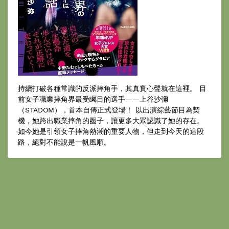
持續打破各種常識的反派摔角手，其真實心聲就在這裡。 目
前女子職業摔角界最受矚目的選手——上谷沙彌
（STADOM），首本自傳正式登場！ 以出演綜藝節目為契
機，她跨出職業摔角的圈子，讓更多大眾認識了她的存在。
如今她是引領女子摔角熱潮的重要人物，但走到今天的這段
路，絕對不能說是一帆風順。