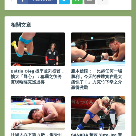
相關文章
Boltin Oleg 扳平並列榜首，
鷹木信悟：「比起任何一場
擴大「野心」：稱霸之後將
勝利，今天的獲勝實在是太
實現哈薩克巡迴賽
痛快了！」力克竹下幸之介
贏得激戰
辻陽太吞下第 3 敗，但受到
SANADA 擊敗 Yuto-Ice 賽