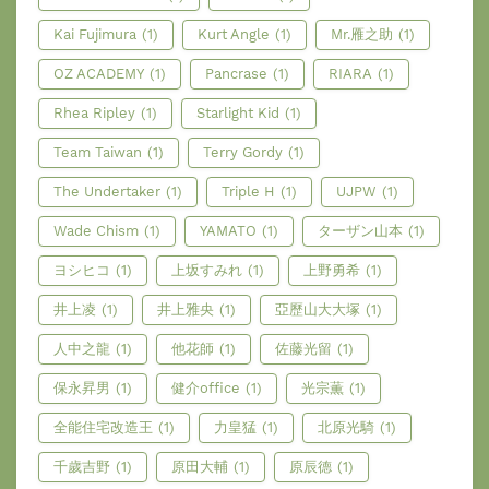
Kai Fujimura
(1)
Kurt Angle
(1)
Mr.雁之助
(1)
OZ ACADEMY
(1)
Pancrase
(1)
RIARA
(1)
Rhea Ripley
(1)
Starlight Kid
(1)
Team Taiwan
(1)
Terry Gordy
(1)
The Undertaker
(1)
Triple H
(1)
UJPW
(1)
Wade Chism
(1)
YAMATO
(1)
ターザン山本
(1)
ヨシヒコ
(1)
上坂すみれ
(1)
上野勇希
(1)
井上凌
(1)
井上雅央
(1)
亞歷山大大塚
(1)
人中之龍
(1)
他花師
(1)
佐藤光留
(1)
保永昇男
(1)
健介office
(1)
光宗薫
(1)
全能住宅改造王
(1)
力皇猛
(1)
北原光騎
(1)
千歲吉野
(1)
原田大輔
(1)
原辰德
(1)