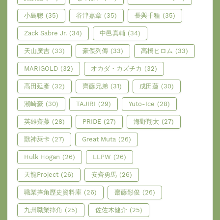
小島聰
(35)
谷津嘉章
(35)
長與千種
(35)
Zack Sabre Jr.
(34)
中邑真輔
(34)
天山廣吉
(33)
豪傑列傳
(33)
高橋ヒロム
(33)
MARIGOLD
(32)
オカダ・カズチカ
(32)
高田延彥
(32)
齊藤兄弟
(31)
成田蓮
(30)
潮崎豪
(30)
TAJIRI
(29)
Yuto-Ice
(28)
英雄齋藤
(28)
PRIDE
(27)
海野翔太
(27)
獸神萊卡
(27)
Great Muta
(26)
Hulk Hogan
(26)
LLPW
(26)
天龍Project
(26)
安齊勇馬
(26)
職業摔角歷史資料庫
(26)
齋藤彰俊
(26)
九州職業摔角
(25)
佐佐木健介
(25)