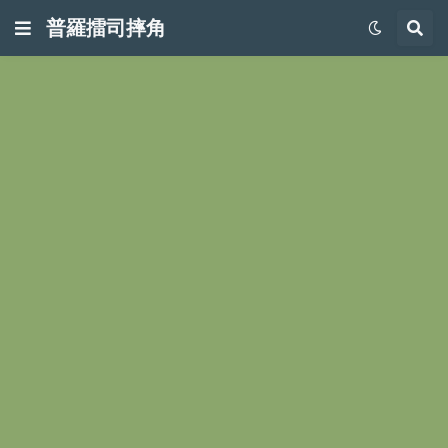
普羅擂司摔角