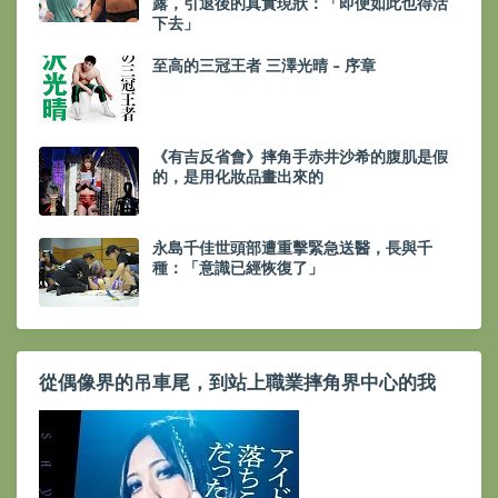
露，引退後的真實現狀：「即便如此也得活
下去」
至高的三冠王者 三澤光晴 - 序章
《有吉反省會》摔角手赤井沙希的腹肌是假
的，是用化妝品畫出來的
永島千佳世頭部遭重擊緊急送醫，長與千
種：「意識已經恢復了」
從偶像界的吊車尾，到站上職業摔角界中心的我