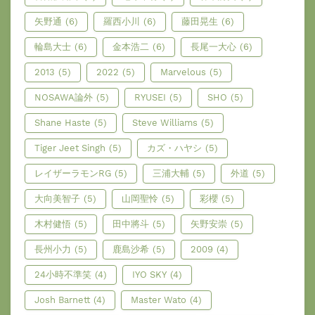
矢野通
(6)
羅西小川
(6)
藤田晃生
(6)
輪島大士
(6)
金本浩二
(6)
長尾一大心
(6)
2013
(5)
2022
(5)
Marvelous
(5)
NOSAWA論外
(5)
RYUSEI
(5)
SHO
(5)
Shane Haste
(5)
Steve Williams
(5)
Tiger Jeet Singh
(5)
カズ・ハヤシ
(5)
レイザーラモンRG
(5)
三浦大輔
(5)
外道
(5)
大向美智子
(5)
山岡聖怜
(5)
彩櫻
(5)
木村健悟
(5)
田中將斗
(5)
矢野安崇
(5)
長州小力
(5)
鹿島沙希
(5)
2009
(4)
24小時不準笑
(4)
IYO SKY
(4)
Josh Barnett
(4)
Master Wato
(4)