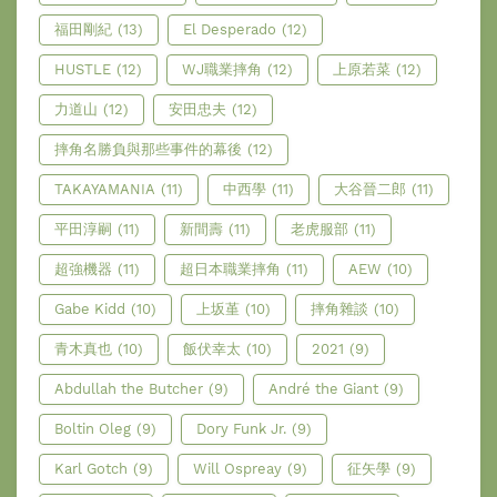
福田剛紀
(13)
El Desperado
(12)
HUSTLE
(12)
WJ職業摔角
(12)
上原若菜
(12)
力道山
(12)
安田忠夫
(12)
摔角名勝負與那些事件的幕後
(12)
TAKAYAMANIA
(11)
中西學
(11)
大谷晉二郎
(11)
平田淳嗣
(11)
新間壽
(11)
老虎服部
(11)
超強機器
(11)
超日本職業摔角
(11)
AEW
(10)
Gabe Kidd
(10)
上坂堇
(10)
摔角雜談
(10)
青木真也
(10)
飯伏幸太
(10)
2021
(9)
Abdullah the Butcher
(9)
André the Giant
(9)
Boltin Oleg
(9)
Dory Funk Jr.
(9)
Karl Gotch
(9)
Will Ospreay
(9)
征矢學
(9)