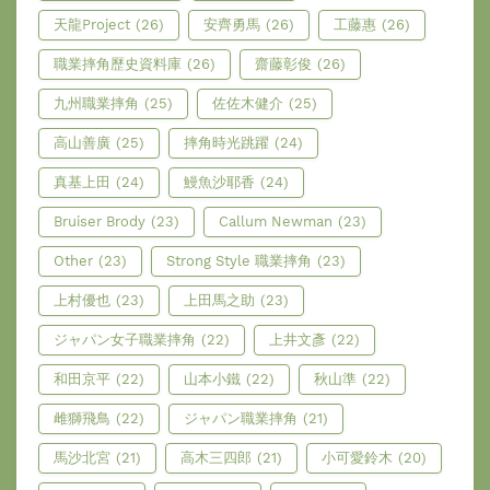
天龍Project
(26)
安齊勇馬
(26)
工藤惠
(26)
職業摔角歷史資料庫
(26)
齋藤彰俊
(26)
九州職業摔角
(25)
佐佐木健介
(25)
高山善廣
(25)
摔角時光跳躍
(24)
真基上田
(24)
鰻魚沙耶香
(24)
Bruiser Brody
(23)
Callum Newman
(23)
Other
(23)
Strong Style 職業摔角
(23)
上村優也
(23)
上田馬之助
(23)
ジャパン女子職業摔角
(22)
上井文彥
(22)
和田京平
(22)
山本小鐵
(22)
秋山準
(22)
雌獅飛鳥
(22)
ジャパン職業摔角
(21)
馬沙北宮
(21)
高木三四郎
(21)
小可愛鈴木
(20)