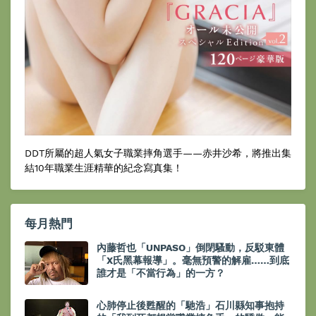
DDT所屬的超人氣女子職業摔角選手——赤井沙希，將推出集
結10年職業生涯精華的紀念寫真集！
每月熱門
內藤哲也「UNPASO」倒閉騷動，反駁東體
「X氏黑幕報導」。毫無預警的解雇……到底
誰才是「不當行為」的一方？
心肺停止後甦醒的「馳浩」石川縣知事抱持