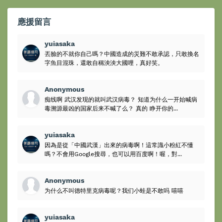
應援留言
yuiasaka
丟臉的不就你自己嗎？中國造成的災難不敢承認，只敢換名
字魚目混珠，還敢自稱泱泱大國哩，真好笑。
Anonymous
痴线啊 武汉发现的就叫武汉病毒？ 知道为什么一开始喊病
毒溯源最凶的国家后来不喊了么？ 真的 睁开你的...
yuiasaka
因為是從「中國武漢」出來的病毒啊！這常識小粉紅不懂
嗎？不會用Google搜尋，也可以用百度啊！喔，對...
Anonymous
为什么不叫德特里克病毒呢？我们小蛙是不敢吗 嘻嘻
yuiasaka