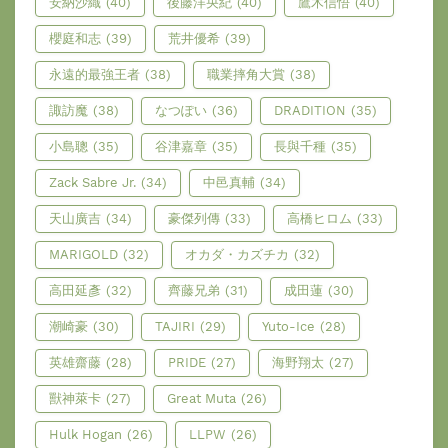
安納沙織
(40)
後藤洋央紀
(40)
鷹木信悟
(40)
櫻庭和志
(39)
荒井優希
(39)
永遠的最強王者
(38)
職業摔角大賞
(38)
諏訪魔
(38)
なつぽい
(36)
DRADITION
(35)
小島聰
(35)
谷津嘉章
(35)
長與千種
(35)
Zack Sabre Jr.
(34)
中邑真輔
(34)
天山廣吉
(34)
豪傑列傳
(33)
高橋ヒロム
(33)
MARIGOLD
(32)
オカダ・カズチカ
(32)
高田延彥
(32)
齊藤兄弟
(31)
成田蓮
(30)
潮崎豪
(30)
TAJIRI
(29)
Yuto-Ice
(28)
英雄齋藤
(28)
PRIDE
(27)
海野翔太
(27)
獸神萊卡
(27)
Great Muta
(26)
Hulk Hogan
(26)
LLPW
(26)