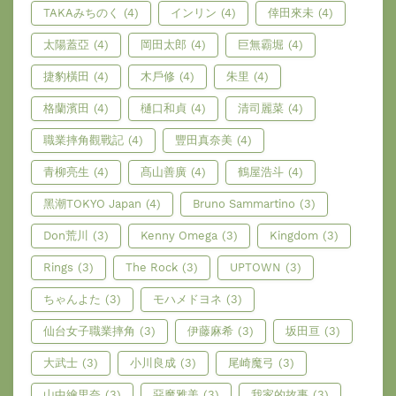
TAKAみちのく
(4)
インリン
(4)
倖田來未
(4)
太陽蓋亞
(4)
岡田太郎
(4)
巨無霸堀
(4)
捷豹橫田
(4)
木戶修
(4)
朱里
(4)
格蘭濱田
(4)
樋口和貞
(4)
清司麗菜
(4)
職業摔角觀戰記
(4)
豐田真奈美
(4)
青柳亮生
(4)
髙山善廣
(4)
鶴屋浩斗
(4)
黑潮TOKYO Japan
(4)
Bruno Sammartino
(3)
Don荒川
(3)
Kenny Omega
(3)
Kingdom
(3)
Rings
(3)
The Rock
(3)
UPTOWN
(3)
ちゃんよた
(3)
モハメドヨネ
(3)
仙台女子職業摔角
(3)
伊藤麻希
(3)
坂田亘
(3)
大武士
(3)
小川良成
(3)
尾崎魔弓
(3)
山中繪里奈
(3)
惡魔雅美
(3)
我家的故事
(3)