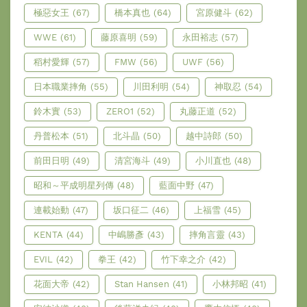
極惡女王
(67)
橋本真也
(64)
宮原健斗
(62)
WWE
(61)
藤原喜明
(59)
永田裕志
(57)
稻村愛輝
(57)
FMW
(56)
UWF
(56)
日本職業摔角
(55)
川田利明
(54)
神取忍
(54)
鈴木實
(53)
ZERO1
(52)
丸藤正道
(52)
丹普松本
(51)
北斗晶
(50)
越中詩郎
(50)
前田日明
(49)
清宮海斗
(49)
小川直也
(48)
昭和～平成明星列傳
(48)
藍面中野
(47)
連載始動
(47)
坂口征二
(46)
上福雪
(45)
KENTA
(44)
中嶋勝彥
(43)
摔角言靈
(43)
EVIL
(42)
拳王
(42)
竹下幸之介
(42)
花面大帝
(42)
Stan Hansen
(41)
小林邦昭
(41)