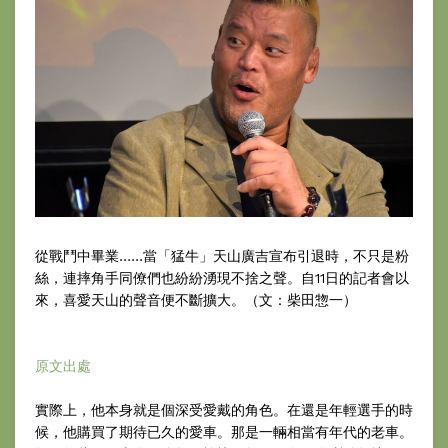
從戰鬥中畢業……當「猛牛」天山廣吉宣布引退時，不只是粉
絲，連摔角手同僚們也紛紛湧現不捨之聲。自11日的記者會以
來，喜愛天山的聲音便不斷擴大。（文：柴田惣一）
原文出處
實際上，他本身就是個深受愛戴的角色。在還是年輕選手的時
候，他購買了期待已久的愛車。那是一輛相當有年代的老車。