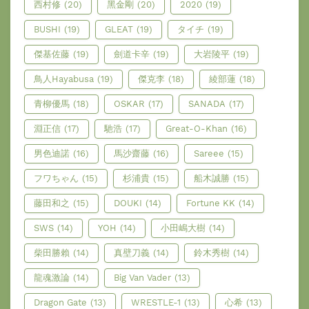
西村修
(20)
黑金剛
(20)
2020
(19)
BUSHI
(19)
GLEAT
(19)
タイチ
(19)
傑基佐藤
(19)
劍道卡辛
(19)
大岩陵平
(19)
鳥人Hayabusa
(19)
傑克李
(18)
綾部蓮
(18)
青柳優馬
(18)
OSKAR
(17)
SANADA
(17)
淵正信
(17)
馳浩
(17)
Great-O-Khan
(16)
男色迪諾
(16)
馬沙齋藤
(16)
Sareee
(15)
フワちゃん
(15)
杉浦貴
(15)
船木誠勝
(15)
藤田和之
(15)
DOUKI
(14)
Fortune KK
(14)
SWS
(14)
YOH
(14)
小田嶋大樹
(14)
柴田勝賴
(14)
真壁刀義
(14)
鈴木秀樹
(14)
龍魂激論
(14)
Big Van Vader
(13)
Dragon Gate
(13)
WRESTLE-1
(13)
心希
(13)