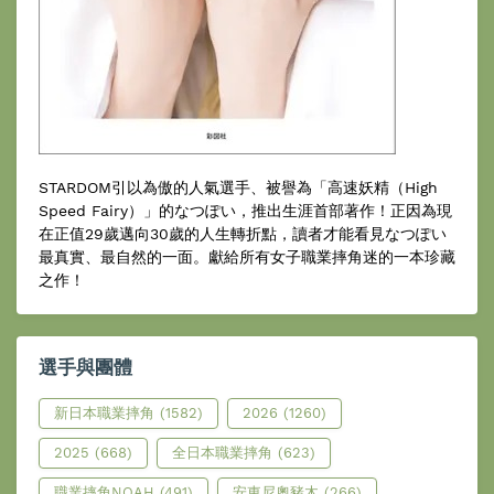
STARDOM引以為傲的人氣選手、被譽為「高速妖精（High
Speed Fairy）」的なつぽい，推出生涯首部著作！正因為現
在正值29歲邁向30歲的人生轉折點，讀者才能看見なつぽい
最真實、最自然的一面。獻給所有女子職業摔角迷的一本珍藏
之作！
選手與團體
新日本職業摔角
(1582)
2026
(1260)
2025
(668)
全日本職業摔角
(623)
職業摔角NOAH
(491)
安東尼奧豬木
(266)