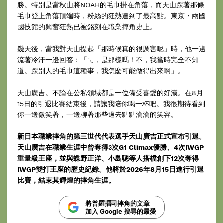
勝。特別是當秋山將NOAH的毛巾掛在角落，而天山踩著那條
毛巾登上角落頂端時，粉絲的狂熱達到了最高點。東京・兩國
國技館的興奮狂熱已被銘刻在職業摔角史上。
幾天後，當我對天山提起「那時候真的很厲害呢」時，他一邊
流著冷汗一邊回答：「ㄟ，是那樣嗎！不，我當時完全不知
道。踩別人的毛巾這種事，我怎麼可能做得出來啊」。
天山廣吉。不論在公私領域都是一位備受喜愛的好漢。在8月
15日的引退比賽結束後，請讓我陪你喝一杯吧。我很期待看到
你一邊微笑著，一邊聊著那些過去點點滴滴的笑容。
新日本職業摔角的第三世代代表選手天山廣吉正式宣布引退。
天山廣吉在職業生涯中曾奪得3次G1 Climax優勝、4次IWGP
重量級王座，並與蝶野正洋、小島聰等人搭檔創下12次奪得
IWGP雙打王座的歷史紀錄。他將於2026年8月15日進行引退
比賽，結束其輝煌的摔角生涯。
將普羅擂司摔角的文章
加入 Google 搜尋的最愛