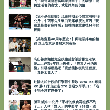
的「我到死都想當職業摔角手」的驕傲：能
傳達活著的喜悅，就是摔角的價值
《我不是生病喔》現役時期至今體重減輕45
公斤，中西學先生親口透露暴瘦的原因「現
在還是會有麻痺感」頸椎損傷重傷後14年的
後悔
【英雄齋藤40周年歷史 1】與職業摔角的相
遇 迷上安東尼奧豬木的夜晚
高山善廣頸髓完全損傷雖曾被診斷無法恢
復……經過6年以上復健，「尋常之外的恢
復」引發感動熱潮「竟然能恢復到這程度」
「真是太驚人了」
辻陽太於壯烈的打撃戰中擊敗 Yuto-Ice 奪得
KO 勝！揮出超過 270 發逆水平手刀：「右
手完全沒有感覺了」
體重減掉30公斤「那樣的飲食再也做不到
了…」人稱「野人」的中西學（58歲）透