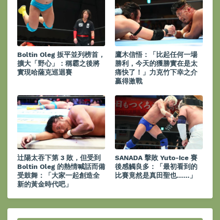
Boltin Oleg 扳平並列榜首，
鷹木信悟：「比起任何一場
擴大「野心」：稱霸之後將
勝利，今天的獲勝實在是太
實現哈薩克巡迴賽
痛快了！」力克竹下幸之介
贏得激戰
辻陽太吞下第 3 敗，但受到
SANADA 擊敗 Yuto-Ice 賽
Boltin Oleg 的熱情喊話而備
後感觸良多：「最初看到的
受鼓舞：「大家一起創造全
比賽竟然是真田聖也……」
新的黃金時代吧」