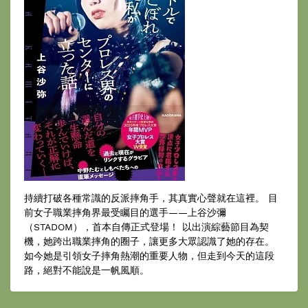
持續打破各種常識的反派摔角手，其真實心聲就在這裡。 目
前女子職業摔角界最受矚目的選手——上谷沙彌
（STADOM），首本自傳正式登場！ 以出演綜藝節目為契
機，她跨出職業摔角的圈子，讓更多大眾認識了她的存在。
如今她是引領女子摔角熱潮的重要人物，但走到今天的這段
路，絕對不能說是一帆風順。