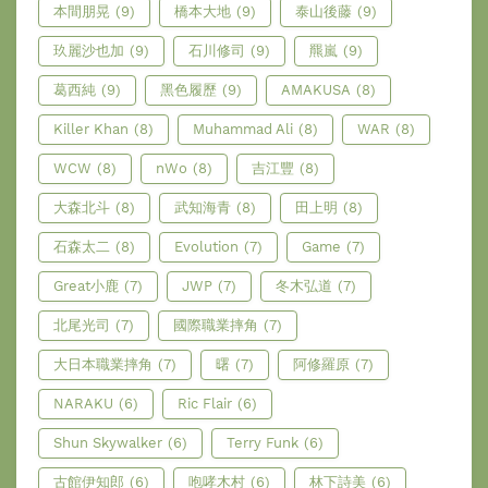
本間朋晃
(9)
橋本大地
(9)
泰山後藤
(9)
玖麗沙也加
(9)
石川修司
(9)
羆嵐
(9)
葛西純
(9)
黑色履歷
(9)
AMAKUSA
(8)
Killer Khan
(8)
Muhammad Ali
(8)
WAR
(8)
WCW
(8)
nWo
(8)
吉江豐
(8)
大森北斗
(8)
武知海青
(8)
田上明
(8)
石森太二
(8)
Evolution
(7)
Game
(7)
Great小鹿
(7)
JWP
(7)
冬木弘道
(7)
北尾光司
(7)
國際職業摔角
(7)
大日本職業摔角
(7)
曙
(7)
阿修羅原
(7)
NARAKU
(6)
Ric Flair
(6)
Shun Skywalker
(6)
Terry Funk
(6)
古館伊知郎
(6)
咆哮木村
(6)
林下詩美
(6)