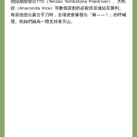
他陸續開發出TTD（Tenzan Tombstone Piledriver）、大蛇
絞（Anaconda Vice）等數個原創的必殺技並連結至勝利。
每當他使出蒙古手刀時，全場便會爆發出「咻——！」的呼喊
聲。粉絲們融為一體支持著天山。