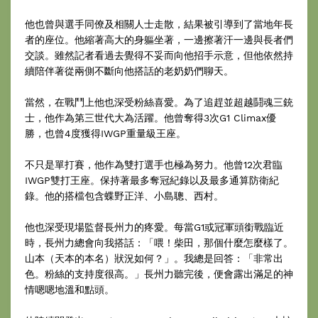
他也曾與選手同僚及相關人士走散，結果被引導到了當地年長
者的座位。他縮著高大的身軀坐著，一邊擦著汗一邊與長者們
交談。雖然記者看過去覺得不妥而向他招手示意，但他依然持
續陪伴著從兩側不斷向他搭話的老奶奶們聊天。
當然，在戰鬥上他也深受粉絲喜愛。為了追趕並超越鬪魂三銃
士，他作為第三世代大為活躍。他曾奪得3次G1 Climax優
勝，也曾4度獲得IWGP重量級王座。
不只是單打賽，他作為雙打選手也極為努力。他曾12次君臨
IWGP雙打王座。保持著最多奪冠紀錄以及最多通算防衛紀
錄。他的搭檔包含蝶野正洋、小島聰、西村。
他也深受現場監督長州力的疼愛。每當G1或冠軍頭銜戰臨近
時，長州力總會向我搭話：「喂！柴田，那個什麼怎麼樣了。
山本（天本的本名）狀況如何？」。我總是回答：「非常出
色。粉絲的支持度很高。」長州力聽完後，便會露出滿足的神
情嗯嗯地溫和點頭。