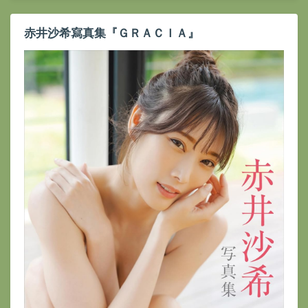
赤井沙希寫真集『ＧＲＡＣＩＡ』