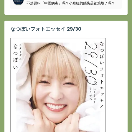
不然要叫「中國病毒」嗎？小粉紅的腦袋是都燒壞了嗎？
なつぽいフォトエッセイ 29/30