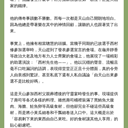
家的鐵律。
他的傳奇事蹟數不勝數。而每一次都是天山自己開朗地坦白。
因為他總是帶著樂在其中的神情回顧，讓聽的人也跟著笑了出
來。
事實上，他擁有相當聰慧的頭腦。當幾乎同期的已故選手西村
修參加選舉時，天山趕到了發表參選宣言的會場。在龜井靜香
等政治大老及地方有力人士齊聚的會場上，他展現了一場精彩
的助選演說：「西村先生他——」。他以沉穩的聲音、流暢且
毫不口吃漏詞的語調，表現得堂堂正正且十分體面，真的令旁
人由衷感到驚訝。甚至私底下還有人私自議論「由天山出來參
選不是比較好嗎」。
這是天山參加西村父親葬禮後的守靈宴時發生的事。現場提供
了壽司等各式各樣的料理。雖然壽司桶裡裝滿了黑鮪魚大腹
肉、海膽、鮭魚卵等高級食材，但他卻完全不碰這些高級食
材，而是將小黃瓜細卷和干瓢細卷送入口中。這大概是出於
「容易剩下來的東西由自己來吃。好的食材讓其他人享用」的
貼心顧慮吧。