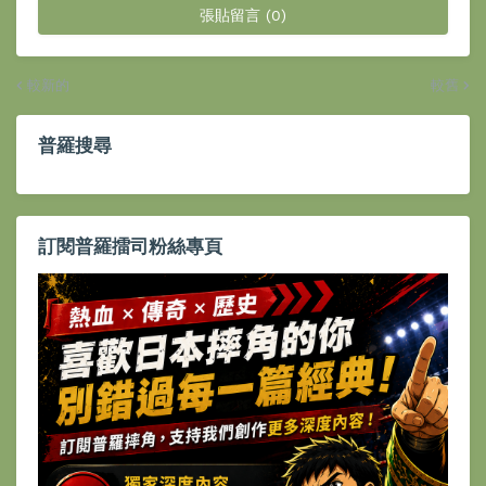
張貼留言 (0)
較新的
較舊
普羅搜尋
訂閱普羅擂司粉絲專頁