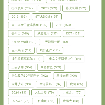
棚橋弘至
(232)
2023
(189)
藤波辰爾
(182)
2019
(166)
STARDOM
(155)
全日本女子職業摔角
(155)
2018
(153)
長州力
(140)
武藤敬司
(137)
DDT
(129)
Aaron Wolf
(128)
天龍源一郎
(119)
巨人馬場
(119)
蝶野正洋
(115)
摔角秘藏寫真館
(114)
東京女子職業摔角
(114)
上谷沙彌
(104)
內藤哲也
(103)
無仁義的50年鬪爭史
(102)
三澤光晴
(100)
赤井沙希
(98)
巨無霸鶴田
(87)
虎面
(85)
2024
(83)
大仁田厚
(79)
小橋建太
(76)
OZAWA
(75)
佐山聰
(68)
辻陽太
(68)