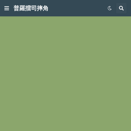
普羅擂司摔角