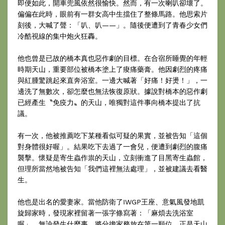
即便如此，開車兜風依然很愉快。然而，有一次喇叭卻壞了。
偏偏在此時，眼前有一群女高中生擋住了整條馬路。他思索片
刻後，大喊了聲：「叭、叭——」。隨後便遭到了青春少女們
冷酷視線的集中炮火狂轟。
他也曾是已故的橋本真也惡作劇的目標。在合宿所睡覺的年輕
時期天山，重要部位被橋本塗上了痠痛藥膏。他因劇烈的疼痛
與紅腫驚跳起來直奔浴室。一邊大喊著「好痛！好燙！」，一
邊洗了無數次，卻怎麼也無法恢復原狀。據說對橋本的惡作劇
已經產生〝免疫力〟的天山，唯獨對這件事向橋本提出了抗
議。
有一次，他被推薦吃下某種看似可疑的果實，並被告知「這個
對身體很好喔」。結果吃下去過了一會兒，便遭到劇烈的腹痛
襲擊。懷疑是寄生蟲作祟的天山，立刻衝進了目黑寄生蟲館，
但理所當然地被告知「我們這裡無法處理」，並被建議去看醫
生。
他也是出名的愛妻家。當他防衛了IWGP王座、意氣風發地凱
旋歸家時，發現家裡留著一張字條寫著：「麻煩去洗浴室
喔」。無論發生什麼事，將分擔家務放在第一順位，正是天山