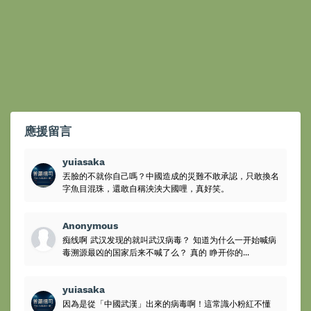
應援留言
yuiasaka
丟臉的不就你自己嗎？中國造成的災難不敢承認，只敢換名
字魚目混珠，還敢自稱泱泱大國哩，真好笑。
Anonymous
痴线啊 武汉发现的就叫武汉病毒？ 知道为什么一开始喊病
毒溯源最凶的国家后来不喊了么？ 真的 睁开你的...
yuiasaka
因為是從「中國武漢」出來的病毒啊！這常識小粉紅不懂