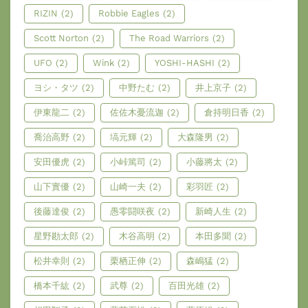
RIZIN
(2)
Robbie Eagles
(2)
Scott Norton
(2)
The Road Warriors
(2)
UFO
(2)
Wink
(2)
YOSHI-HASHI
(2)
ヨシ・タツ
(2)
中野たむ
(2)
井上京子
(2)
伊東龍二
(2)
佐佐木憂流迦
(2)
倉持明日香
(2)
喬治高野
(2)
塙元輝
(2)
大森隆男
(2)
安田優虎
(2)
小峠篤司
(2)
小藤將太
(2)
山下實優
(2)
山崎一夫
(2)
彩羽匠
(2)
後藤達俊
(2)
愚零闘咲夜
(2)
新崎人生
(2)
星野勘太郎
(2)
木谷高明
(2)
本田多聞
(2)
松井幸則
(2)
栗栖正伸
(2)
森嶋猛
(2)
橋本千紘
(2)
武尊
(2)
百田光雄
(2)