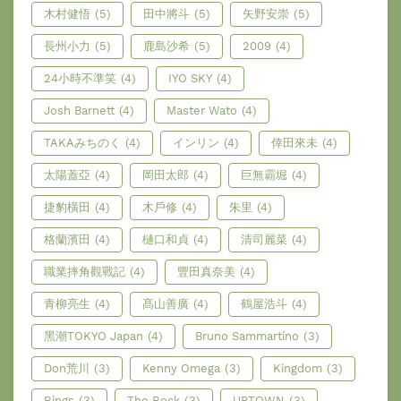
木村健悟
(5)
田中將斗
(5)
矢野安崇
(5)
長州小力
(5)
鹿島沙希
(5)
2009
(4)
24小時不準笑
(4)
IYO SKY
(4)
Josh Barnett
(4)
Master Wato
(4)
TAKAみちのく
(4)
インリン
(4)
倖田來未
(4)
太陽蓋亞
(4)
岡田太郎
(4)
巨無霸堀
(4)
捷豹橫田
(4)
木戶修
(4)
朱里
(4)
格蘭濱田
(4)
樋口和貞
(4)
清司麗菜
(4)
職業摔角觀戰記
(4)
豐田真奈美
(4)
青柳亮生
(4)
髙山善廣
(4)
鶴屋浩斗
(4)
黑潮TOKYO Japan
(4)
Bruno Sammartino
(3)
Don荒川
(3)
Kenny Omega
(3)
Kingdom
(3)
Rings
(3)
The Rock
(3)
UPTOWN
(3)