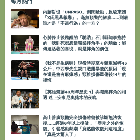
每月熱門
內藤哲也「UNPASO」倒閉騷動，反駁東體
「X氏黑幕報導」。毫無預警的解雇……到底
誰才是「不當行為」的一方？
心肺停止後甦醒的「馳浩」石川縣知事抱持
的「我到死都想當職業摔角手」的驕傲：能
傳達活著的喜悅，就是摔角的價值
《我不是生病喔》現役時期至今體重減輕45
公斤，中西學先生親口透露暴瘦的原因「現
在還是會有麻痺感」頸椎損傷重傷後14年的
後悔
【英雄齋藤40周年歷史 1】與職業摔角的相
遇 迷上安東尼奧豬木的夜晚
高山善廣頸髓完全損傷雖曾被診斷無法恢
復……經過6年以上復健，「尋常之外的恢
復」引發感動熱潮「竟然能恢復到這程度」
「真是太驚人了」