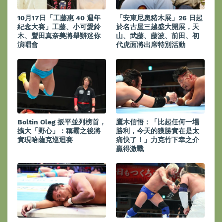
10月17日「工藤惠 40 週年
「安東尼奧豬木展」26 日起
紀念大賽」工藤、小可愛鈴
於名古屋三越盛大開展，天
木、豐田真奈美將舉辦迷你
山、武藤、藤波、前田、初
演唱會
代虎面將出席特別活動
Boltin Oleg 扳平並列榜首，
鷹木信悟：「比起任何一場
擴大「野心」：稱霸之後將
勝利，今天的獲勝實在是太
實現哈薩克巡迴賽
痛快了！」力克竹下幸之介
贏得激戰