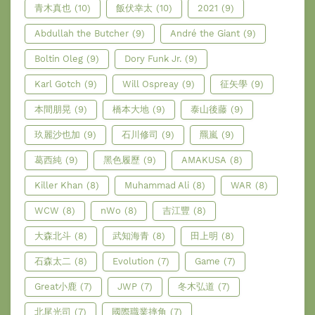
青木真也
(10)
飯伏幸太
(10)
2021
(9)
Abdullah the Butcher
(9)
André the Giant
(9)
Boltin Oleg
(9)
Dory Funk Jr.
(9)
Karl Gotch
(9)
Will Ospreay
(9)
征矢學
(9)
本間朋晃
(9)
橋本大地
(9)
泰山後藤
(9)
玖麗沙也加
(9)
石川修司
(9)
羆嵐
(9)
葛西純
(9)
黑色履歷
(9)
AMAKUSA
(8)
Killer Khan
(8)
Muhammad Ali
(8)
WAR
(8)
WCW
(8)
nWo
(8)
吉江豐
(8)
大森北斗
(8)
武知海青
(8)
田上明
(8)
石森太二
(8)
Evolution
(7)
Game
(7)
Great小鹿
(7)
JWP
(7)
冬木弘道
(7)
北尾光司
(7)
國際職業摔角
(7)