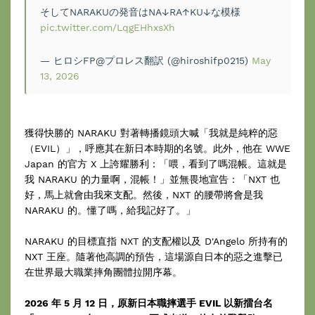
そしてNARAKUの発音はNA↓RA↑KU↓な模様
pic.twitter.com/LqgEHhxsXh
— ヒロシFP@プロレス翻訳 (@hiroshifp0215)
May
13, 2026
獲得快勝的 NARAKU 對著轉播鏡頭大喊「我就是純粹的惡
（EVIL）」，呼應其在新日本時期的名號。此外，他在 WWE
Japan 的官方 X 上誇耀勝利：「喂，看到了嗎混帳。這就是
我 NARAKU 的力量啊，混帳！」並無畏地宣告：「NXT 也
好，馬上就會由我來支配。然後，NXT 的腰帶將會是我
NARAKU 的。懂了嗎，給我記好了。」
NARAKU 的目標直指 NXT 的支配權以及 D'Angelo 所持有的
NXT 王座。隨著他高調的預告，這場源自日本的惡之進擊已
在世界最大職業摔角團體拉開序幕。
2026 年 5 月 12 日，原新日本職摔選手 EVIL 以新擂台名