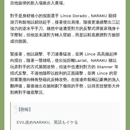
吉他旋律的新入場曲步入賽場。
對手是身材矮小的假面選手 Lince Dorado，NARAKU 顯得
游刃有餘地以鎖頭起手，接著使出肩撞。隨後更連續擊出三記
強力的逆水平手刀。雖然中途遭受對方的反擊式彈簧床飛身十
字壓制，但他並未讓對方轉入臂鎖，而是以鞋底磨蹭對方臉部
成功脫困。
緊接著，他以踢擊、手刀連番猛攻，並將 Lince 高高拋起摔
向擂台，隨著一聲雄吼，使出短距離Lariat。NARAKU 雖以
玩弄對手的方式展開攻勢，但途中也遭到對方的 Stanner 等
招式反擊。不過他隨即以銳利的正面踢擊，並將 Lince 的背
部重重撞向轉角墊藉此反轉攻勢。在接連炸裂兩記豪爽的漁人
翻摔後，最後做出在臉頰劃下傷痕的手勢，以得意技變形大外
割將對手徹底擊沉。
【朗報】
EVIL改めNARAKU、英語もイケる