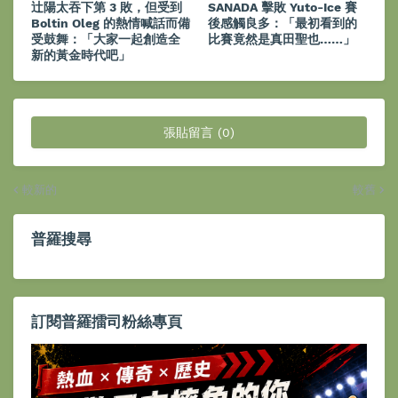
辻陽太吞下第 3 敗，但受到
SANADA 擊敗 Yuto-Ice 賽
Boltin Oleg 的熱情喊話而備
後感觸良多：「最初看到的
受鼓舞：「大家一起創造全
比賽竟然是真田聖也……」
新的黃金時代吧」
張貼留言 (0)
較新的
較舊
普羅搜尋
訂閱普羅擂司粉絲專頁