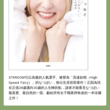
STARDOM引以為傲的人氣選手、被譽為「高速妖精（High
Speed Fairy）」的なつぽい，推出生涯首部著作！正因為現
在正值29歲邁向30歲的人生轉折點，讀者才能看見なつぽい
最真實、最自然的一面。獻給所有女子職業摔角迷的一本珍藏
之作！