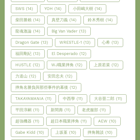
SWS
(14)
YOH
(14)
小田嶋大樹
(14)
柴田勝賴
(14)
真壁刀義
(14)
鈴木秀樹
(14)
龍魂激論
(14)
Big Van Vader
(13)
Dragon Gate
(13)
WRESTLE-1
(13)
心希
(13)
福田剛紀
(13)
El Desperado
(12)
HUSTLE
(12)
WJ職業摔角
(12)
上原若菜
(12)
力道山
(12)
安田忠夫
(12)
摔角名勝負與那些事件的幕後
(12)
TAKAYAMANIA
(11)
中西學
(11)
大谷晉二郎
(11)
平田淳嗣
(11)
新間壽
(11)
老虎服部
(11)
超強機器
(11)
超日本職業摔角
(11)
AEW
(10)
Gabe Kidd
(10)
上坂堇
(10)
摔角雜談
(10)