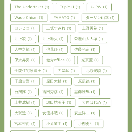
The Undertaker
(1)
Triple H
(1)
UJPW
(1)
Wade Chism
(1)
YAMATO
(1)
ターザン山本
(1)
ヨシヒコ
(1)
上坂すみれ
(1)
上野勇希
(1)
井上凌
(1)
井上雅央
(1)
亞歷山大大塚
(1)
人中之龍
(1)
他花師
(1)
佐藤光留
(1)
保永昇男
(1)
健介office
(1)
光宗薫
(1)
全能住宅改造王
(1)
力皇猛
(1)
北原光騎
(1)
千歲吉野
(1)
原田大輔
(1)
原辰德
(1)
台灣隊
(1)
吉田秀彦
(1)
嘉藤匠馬
(1)
土井成樹
(1)
堀田祐美子
(1)
大原はじめ
(1)
大鷲透
(1)
女優摔吧
(1)
安生洋二
(1)
宮本裕向
(1)
小原道由
(1)
小柳勇斗
(1)