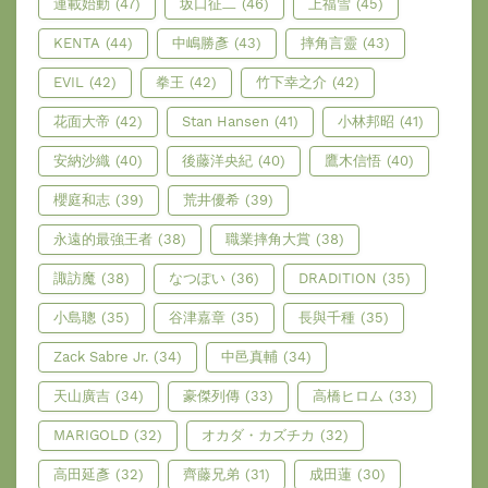
連載始動
(47)
坂口征二
(46)
上福雪
(45)
KENTA
(44)
中嶋勝彥
(43)
摔角言靈
(43)
EVIL
(42)
拳王
(42)
竹下幸之介
(42)
花面大帝
(42)
Stan Hansen
(41)
小林邦昭
(41)
安納沙織
(40)
後藤洋央紀
(40)
鷹木信悟
(40)
櫻庭和志
(39)
荒井優希
(39)
永遠的最強王者
(38)
職業摔角大賞
(38)
諏訪魔
(38)
なつぽい
(36)
DRADITION
(35)
小島聰
(35)
谷津嘉章
(35)
長與千種
(35)
Zack Sabre Jr.
(34)
中邑真輔
(34)
天山廣吉
(34)
豪傑列傳
(33)
高橋ヒロム
(33)
MARIGOLD
(32)
オカダ・カズチカ
(32)
高田延彥
(32)
齊藤兄弟
(31)
成田蓮
(30)