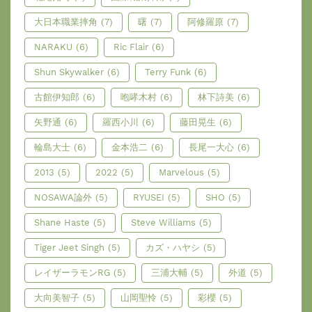
大日本職業摔角
(7)
曙
(7)
阿修羅原
(7)
NARAKU
(6)
Ric Flair
(6)
Shun Skywalker
(6)
Terry Funk
(6)
古館伊知郎
(6)
咆哮木村
(6)
林下詩美
(6)
矢野通
(6)
羅西小川
(6)
藤田晃生
(6)
輪島大士
(6)
金本浩二
(6)
長尾一大心
(6)
2013
(5)
2022
(5)
Marvelous
(5)
NOSAWA論外
(5)
RYUSEI
(5)
SHO
(5)
Shane Haste
(5)
Steve Williams
(5)
Tiger Jeet Singh
(5)
カズ・ハヤシ
(5)
レイザーラモンRG
(5)
三浦大輔
(5)
外道
(5)
大向美智子
(5)
山岡聖怜
(5)
彩櫻
(5)