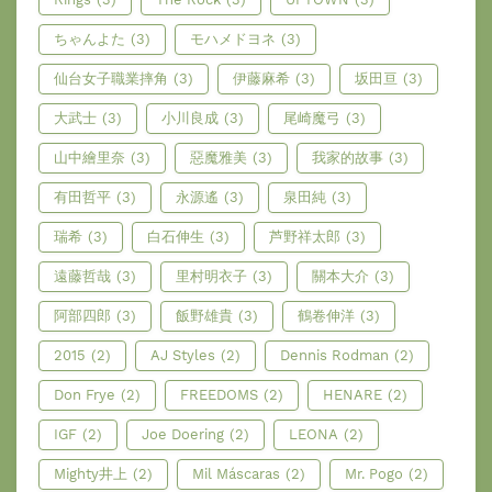
ちゃんよた
(3)
モハメドヨネ
(3)
仙台女子職業摔角
(3)
伊藤麻希
(3)
坂田亘
(3)
大武士
(3)
小川良成
(3)
尾崎魔弓
(3)
山中繪里奈
(3)
惡魔雅美
(3)
我家的故事
(3)
有田哲平
(3)
永源遙
(3)
泉田純
(3)
瑞希
(3)
白石伸生
(3)
芦野祥太郎
(3)
遠藤哲哉
(3)
里村明衣子
(3)
關本大介
(3)
阿部四郎
(3)
飯野雄貴
(3)
鶴卷伸洋
(3)
2015
(2)
AJ Styles
(2)
Dennis Rodman
(2)
Don Frye
(2)
FREEDOMS
(2)
HENARE
(2)
IGF
(2)
Joe Doering
(2)
LEONA
(2)
Mighty井上
(2)
Mil Máscaras
(2)
Mr. Pogo
(2)