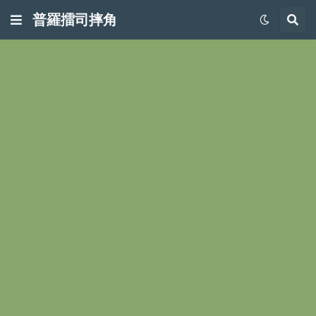
普羅擂司摔角