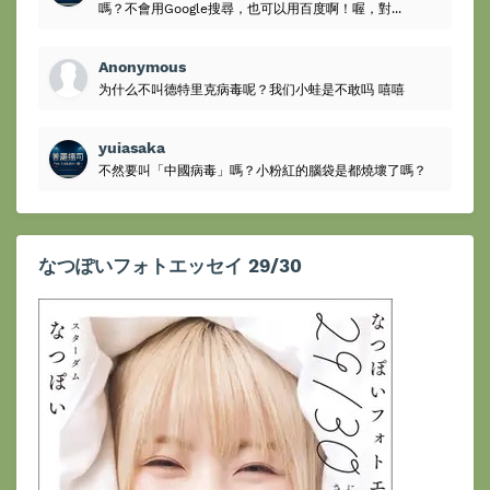
嗎？不會用Google搜尋，也可以用百度啊！喔，對...
Anonymous
为什么不叫德特里克病毒呢？我们小蛙是不敢吗 嘻嘻
yuiasaka
不然要叫「中國病毒」嗎？小粉紅的腦袋是都燒壞了嗎？
なつぽいフォトエッセイ 29/30