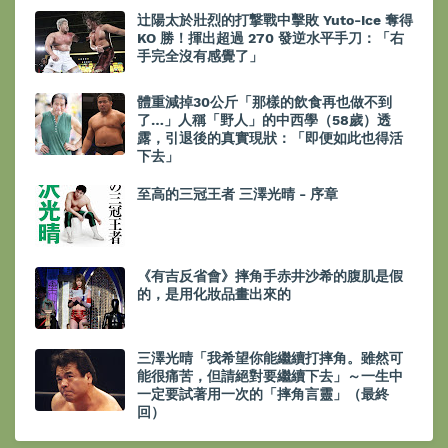
辻陽太於壯烈的打撃戰中擊敗 Yuto-Ice 奪得
KO 勝！揮出超過 270 發逆水平手刀：「右
手完全沒有感覺了」
體重減掉30公斤「那樣的飲食再也做不到
了…」人稱「野人」的中西學（58歲）透
露，引退後的真實現狀：「即便如此也得活
下去」
至高的三冠王者 三澤光晴 - 序章
《有吉反省會》摔角手赤井沙希的腹肌是假
的，是用化妝品畫出來的
三澤光晴「我希望你能繼續打摔角。雖然可
能很痛苦，但請絕對要繼續下去」～一生中
一定要試著用一次的「摔角言靈」（最終
回）