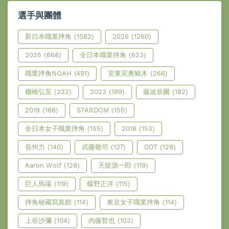
選手與團體
新日本職業摔角
(1582)
2026
(1260)
2025
(668)
全日本職業摔角
(623)
職業摔角NOAH
(491)
安東尼奧豬木
(266)
棚橋弘至
(232)
2023
(189)
藤波辰爾
(182)
2019
(166)
STARDOM
(155)
全日本女子職業摔角
(155)
2018
(153)
長州力
(140)
武藤敬司
(137)
DDT
(129)
Aaron Wolf
(128)
天龍源一郎
(119)
巨人馬場
(119)
蝶野正洋
(115)
摔角秘藏寫真館
(114)
東京女子職業摔角
(114)
上谷沙彌
(104)
內藤哲也
(103)