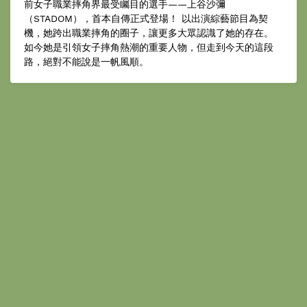
前女子職業摔角界最受矚目的選手——上谷沙彌
（STADOM），首本自傳正式登場！ 以出演綜藝節目為契
機，她跨出職業摔角的圈子，讓更多大眾認識了她的存在。
如今她是引領女子摔角熱潮的重要人物，但走到今天的這段
路，絕對不能說是一帆風順。