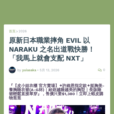
首頁
2026
原新日本職業摔角 EVIL 以
NARAKU 之名出道戰快勝！
「我馬上就會支配 NXT」
0
by
yuiasaka
•
5月 13, 2026
『【皮小姐衣櫃 官方賣場】✦許維恩指定款✦挺胸美-
養胸睡衣裙(A-G杯)｜給妳越睡越美的胸型｜長版睡
裙輕鬆直接單穿』，售價只要$1,380！立即上蝦皮購
物逛逛