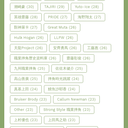
潮崎豪
(30)
TAJIRI
(29)
Yuto-Ice
(28)
英雄齋藤
(28)
PRIDE
(27)
海野翔太
(27)
獸神萊卡
(27)
Great Muta
(26)
Hulk Hogan
(26)
LLPW
(26)
天龍Project
(26)
安齊勇馬
(26)
工藤惠
(26)
職業摔角歷史資料庫
(26)
齋藤彰俊
(26)
九州職業摔角
(25)
佐佐木健介
(25)
高山善廣
(25)
摔角時光跳躍
(24)
真基上田
(24)
鰻魚沙耶香
(24)
Bruiser Brody
(23)
Callum Newman
(23)
Other
(23)
Strong Style 職業摔角
(23)
上村優也
(23)
上田馬之助
(23)