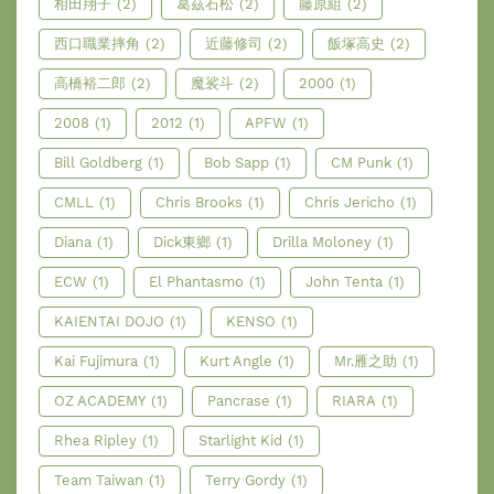
相田翔子
(2)
葛茲石松
(2)
藤原組
(2)
西口職業摔角
(2)
近藤修司
(2)
飯塚高史
(2)
高橋裕二郎
(2)
魔裟斗
(2)
2000
(1)
2008
(1)
2012
(1)
APFW
(1)
Bill Goldberg
(1)
Bob Sapp
(1)
CM Punk
(1)
CMLL
(1)
Chris Brooks
(1)
Chris Jericho
(1)
Diana
(1)
Dick東鄉
(1)
Drilla Moloney
(1)
ECW
(1)
El Phantasmo
(1)
John Tenta
(1)
KAIENTAI DOJO
(1)
KENSO
(1)
Kai Fujimura
(1)
Kurt Angle
(1)
Mr.雁之助
(1)
OZ ACADEMY
(1)
Pancrase
(1)
RIARA
(1)
Rhea Ripley
(1)
Starlight Kid
(1)
Team Taiwan
(1)
Terry Gordy
(1)