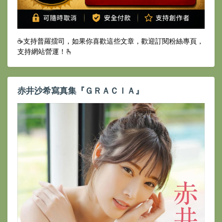
☕️支持普羅擂司，如果你喜歡這些文章，歡迎訂閱粉絲專頁，
支持網站營運！🫰
赤井沙希寫真集『ＧＲＡＣＩＡ』