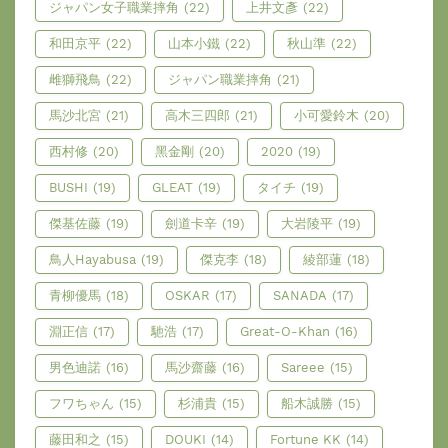
ジャパン女子職業摔角
(22)
上井文彥
(22)
和田京平
(22)
山本小鐵
(22)
秋山準
(22)
雌獅飛鳥
(22)
ジャパン職業摔角
(21)
馬沙北宮
(21)
高木三四郎
(21)
小可愛鈴木
(20)
西村修
(20)
黑金剛
(20)
2020
(19)
BUSHI
(19)
GLEAT
(19)
タイチ
(19)
傑基佐藤
(19)
劍道卡辛
(19)
大岩陵平
(19)
鳥人Hayabusa
(19)
傑克李
(18)
綾部蓮
(18)
青柳優馬
(18)
OSKAR
(17)
SANADA
(17)
淵正信
(17)
馳浩
(17)
Great-O-Khan
(16)
男色迪諾
(16)
馬沙齋藤
(16)
Sareee
(15)
フワちゃん
(15)
杉浦貴
(15)
船木誠勝
(15)
藤田和之
(15)
DOUKI
(14)
Fortune KK
(14)