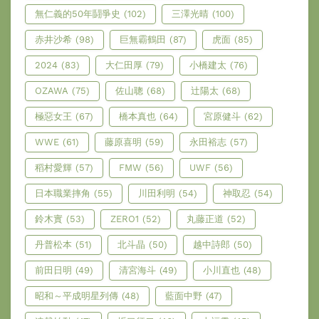
無仁義的50年鬪爭史
(102)
三澤光晴
(100)
赤井沙希
(98)
巨無霸鶴田
(87)
虎面
(85)
2024
(83)
大仁田厚
(79)
小橋建太
(76)
OZAWA
(75)
佐山聰
(68)
辻陽太
(68)
極惡女王
(67)
橋本真也
(64)
宮原健斗
(62)
WWE
(61)
藤原喜明
(59)
永田裕志
(57)
稻村愛輝
(57)
FMW
(56)
UWF
(56)
日本職業摔角
(55)
川田利明
(54)
神取忍
(54)
鈴木實
(53)
ZERO1
(52)
丸藤正道
(52)
丹普松本
(51)
北斗晶
(50)
越中詩郎
(50)
前田日明
(49)
清宮海斗
(49)
小川直也
(48)
昭和～平成明星列傳
(48)
藍面中野
(47)