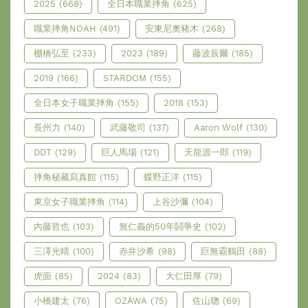
2025
(668)
全日本職業摔角
(625)
職業摔角NOAH
(491)
安東尼奧豬木
(268)
棚橋弘至
(233)
2023
(189)
藤波辰爾
(185)
2019
(166)
STARDOM
(155)
全日本女子職業摔角
(155)
2018
(153)
長州力
(140)
武藤敬司
(137)
Aaron Wolf
(130)
DDT
(129)
巨人馬場
(121)
天龍源一郎
(119)
摔角秘藏寫真館
(115)
蝶野正洋
(115)
東京女子職業摔角
(114)
上谷沙彌
(104)
內藤哲也
(103)
無仁義的50年鬪爭史
(102)
三澤光晴
(100)
赤井沙希
(98)
巨無霸鶴田
(88)
虎面
(85)
2024
(83)
大仁田厚
(79)
小橋建太
(76)
OZAWA
(75)
佐山聰
(69)