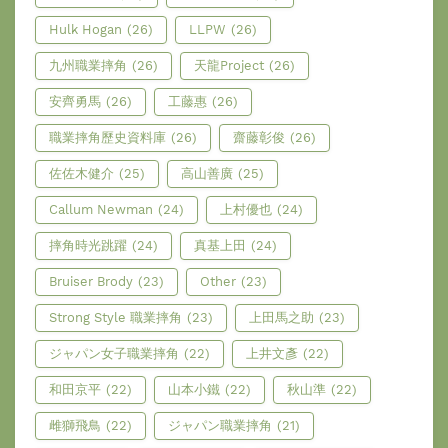
Hulk Hogan
(26)
LLPW
(26)
九州職業摔角
(26)
天龍Project
(26)
安齊勇馬
(26)
工藤惠
(26)
職業摔角歷史資料庫
(26)
齋藤彰俊
(26)
佐佐木健介
(25)
高山善廣
(25)
Callum Newman
(24)
上村優也
(24)
摔角時光跳躍
(24)
真基上田
(24)
Bruiser Brody
(23)
Other
(23)
Strong Style 職業摔角
(23)
上田馬之助
(23)
ジャパン女子職業摔角
(22)
上井文彥
(22)
和田京平
(22)
山本小鐵
(22)
秋山準
(22)
雌獅飛鳥
(22)
ジャパン職業摔角
(21)