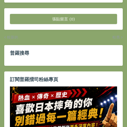
張貼留言 (0)
較新的
較舊
普羅搜尋
訂閱普羅擂司粉絲專頁