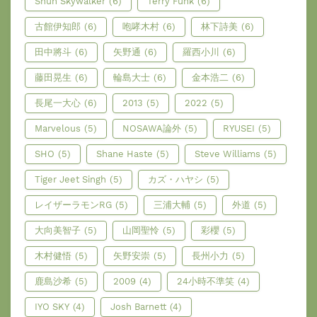
Shun Skywalker
(6)
Terry Funk
(6)
古館伊知郎
(6)
咆哮木村
(6)
林下詩美
(6)
田中將斗
(6)
矢野通
(6)
羅西小川
(6)
藤田晃生
(6)
輪島大士
(6)
金本浩二
(6)
長尾一大心
(6)
2013
(5)
2022
(5)
Marvelous
(5)
NOSAWA論外
(5)
RYUSEI
(5)
SHO
(5)
Shane Haste
(5)
Steve Williams
(5)
Tiger Jeet Singh
(5)
カズ・ハヤシ
(5)
レイザーラモンRG
(5)
三浦大輔
(5)
外道
(5)
大向美智子
(5)
山岡聖怜
(5)
彩櫻
(5)
木村健悟
(5)
矢野安崇
(5)
長州小力
(5)
鹿島沙希
(5)
2009
(4)
24小時不準笑
(4)
IYO SKY
(4)
Josh Barnett
(4)