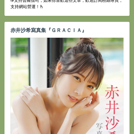
☕️支持普羅擂司，如果你喜歡這些文章，歡迎訂閱粉絲專頁，
支持網站營運！🫰
赤井沙希寫真集『ＧＲＡＣＩＡ』