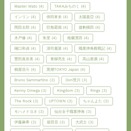
Master Wato
(4)
TAKAみちのく
(4)
インリン
(4)
倖田來未
(4)
太陽蓋亞
(4)
岡田太郎
(4)
巨無霸堀
(4)
捷豹橫田
(4)
木戶修
(4)
朱里
(4)
格蘭濱田
(4)
樋口和貞
(4)
清司麗菜
(4)
職業摔角觀戰記
(4)
豐田真奈美
(4)
青柳亮生
(4)
髙山善廣
(4)
鶴屋浩斗
(4)
黑潮TOKYO Japan
(4)
Bruno Sammartino
(3)
Don荒川
(3)
Kenny Omega
(3)
Kingdom
(3)
Rings
(3)
The Rock
(3)
UPTOWN
(3)
ちゃんよた
(3)
モハメドヨネ
(3)
仙台女子職業摔角
(3)
伊藤麻希
(3)
坂田亘
(3)
大武士
(3)