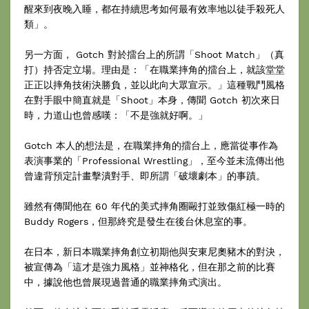
醒來到夜晚入睡，都在持續思考如何最有效率地以徒手殺死人
類」。
另一方面， Gotch 對於擂台上的所謂「Shoot Match」（真
打）持否定立場。理由是：「在職業摔角的擂台上，就該堂堂
正正以摔角技術決勝負，並以此向大眾宣示。」這種戰鬥風格
在對手眼中簡直就是「Shoot」本身，傳聞 Gotch 初次來日
時，力道山也曾感嘆：「不是強就好啊。」
Gotch 本人的想法是，在職業摔角的擂台上，應當從事作為
表演事業的「Professional Wrestling」，至今並未流傳出他
曾違背預定計畫擊潰對手、即所謂「破壞劇本」的事蹟。
雖然有傳聞他在 60 年代的美式摔角圈毆打並致傷紅極一時的
Buddy Rogers，但那終究是發生在後台休息室的事。
在日本，新日本職業摔角創立初期他與安東尼奧豬木的對決，
被宣傳為「這才是強力風格」並神格化，但在那之前的比賽
中，據說他也曾展現過普通的職業摔角式演出。