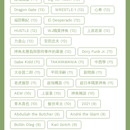
Dragon Gate
(13)
WRESTLE-1
(13)
心希
(13)
福田剛紀
(13)
El Desperado
(12)
HUSTLE
(12)
WJ職業摔角
(12)
上原若菜
(12)
力道山
(12)
安田忠夫
(12)
摔角名勝負與那些事件的幕後
(12)
Dory Funk Jr.
(11)
Gabe Kidd
(11)
TAKAYAMANIA
(11)
中西學
(11)
大谷晉二郎
(11)
平田淳嗣
(11)
新間壽
(11)
老虎服部
(11)
超強機器
(11)
超日本職業摔角
(11)
AEW
(10)
上坂堇
(10)
摔角雜談
(10)
青木真也
(10)
飯伏幸太
(10)
2021
(9)
Abdullah the Butcher
(9)
André the Giant
(9)
Boltin Oleg
(9)
Karl Gotch
(9)