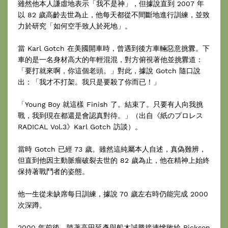
雖然他本人謙虛地表示「我不是神」，但據說直到 2007 年
以 82 歲高齡去世為止，他每天都從不間斷地進行訓練，並致
力於研究「如何空手致人於死地」。
當 Karl Gotch 在美國開車時，曾遇到後方車輛惡意挑釁。下
車的是一名身材高大的年輕混混，對方俯視著他並挑釁道：
「要打就來啊，你這個老頭。」對此，據說 Gotch 隨口說
出：「我才不打架。我只是要殺了你而已！」
「Young Boy 就這樣 Finish 了。結束了。只要有人向我挑
戰，我到現在都還是會認真對待。」（出自《紙のプロレス
RADICAL Vol.3》Karl Gotch 訪談）。
當時 Gotch 已經 73 歲。雖然這純屬本人自述，真偽難辨，
但直到他因主動脈瘤破裂去世的 82 歲為止，他在精神上始終
保持著戰鬥者的姿態。
他一生從未缺席每日訓練，據說 70 歲左右時仍能完成 2000
次深蹲。
2000 年前後，隨著高田延彥與船木誠勝接連慘敗給 Rickson