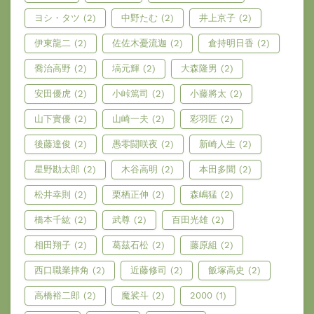
ヨシ・タツ
(2)
中野たむ
(2)
井上京子
(2)
伊東龍二
(2)
佐佐木憂流迦
(2)
倉持明日香
(2)
喬治高野
(2)
塙元輝
(2)
大森隆男
(2)
安田優虎
(2)
小峠篤司
(2)
小藤將太
(2)
山下實優
(2)
山崎一夫
(2)
彩羽匠
(2)
後藤達俊
(2)
愚零闘咲夜
(2)
新崎人生
(2)
星野勘太郎
(2)
木谷高明
(2)
本田多聞
(2)
松井幸則
(2)
栗栖正伸
(2)
森嶋猛
(2)
橋本千紘
(2)
武尊
(2)
百田光雄
(2)
相田翔子
(2)
葛茲石松
(2)
藤原組
(2)
西口職業摔角
(2)
近藤修司
(2)
飯塚高史
(2)
高橋裕二郎
(2)
魔裟斗
(2)
2000
(1)