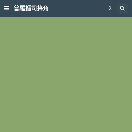
普羅擂司摔角