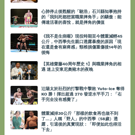
心肺停止後甦醒的「馳浩」石川縣知事抱持
的「我到死都想當職業摔角手」的驕傲：能
傳達活著的喜悅，就是摔角的價值
《我不是生病喔》現役時期至今體重減輕45
公斤，中西學先生親口透露暴瘦的原因「現
在還是會有麻痺感」頸椎損傷重傷後14年的
後悔
【英雄齋藤40周年歷史 1】與職業摔角的相
遇 迷上安東尼奧豬木的夜晚
辻陽太於壯烈的打撃戰中擊敗 Yuto-Ice 奪得
KO 勝！揮出超過 270 發逆水平手刀：「右
手完全沒有感覺了」
體重減掉30公斤「那樣的飲食再也做不到
了…」人稱「野人」的中西學（58歲）透
露，引退後的真實現狀：「即便如此也得活
下去」