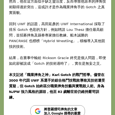
然而，他在這方面似乎缺乏靈活度，反而導致他原本的摔角技
術顯得過於突出，這或許才是作為職業摔角手的 Gotch 之真
實面貌。
回到 UWF 的話題，高田延彥的 UWF International 採取了
排斥 Gotch 色彩的方針，例如聘請 Lou Thesz 擔任最高顧
問，並招募摔角及踢拳專家擔任教練。船木誠勝的
PANCRASE 也標榜「Hybrid Wrestling」，積極導入其他競
技的技術。
結果，在賽事中輸給 Rickson Gracie 終究是個人問題，即便
如此卻被說成「Gotch 的技術過時了」，實在是無妄之災。
本文記述「職業摔角之神」Karl Gotch 的戰鬥哲學。儘管在
2000 年代因 UWF 系選手於綜合格鬥技戰敗導致其技術遭受
質疑，但 Gotch 始終區分職業摔角技藝與實戰殺人術。身為
NJPW 強力風格的源頭，他至 82 歲離世前仍維持嚴苛訓
練。
將普羅擂司摔角的文章
加入 Google 搜尋的最愛