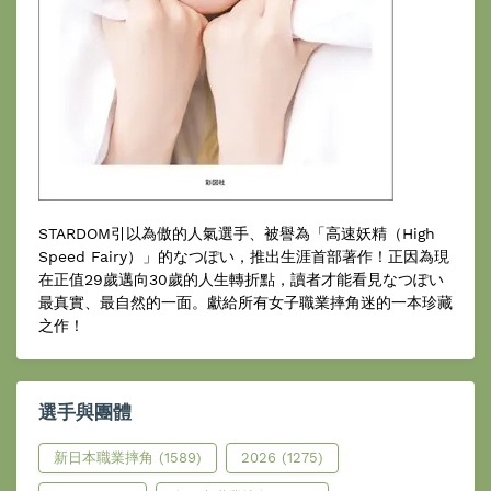
STARDOM引以為傲的人氣選手、被譽為「高速妖精（High
Speed Fairy）」的なつぽい，推出生涯首部著作！正因為現
在正值29歲邁向30歲的人生轉折點，讀者才能看見なつぽい
最真實、最自然的一面。獻給所有女子職業摔角迷的一本珍藏
之作！
選手與團體
新日本職業摔角
(1589)
2026
(1275)