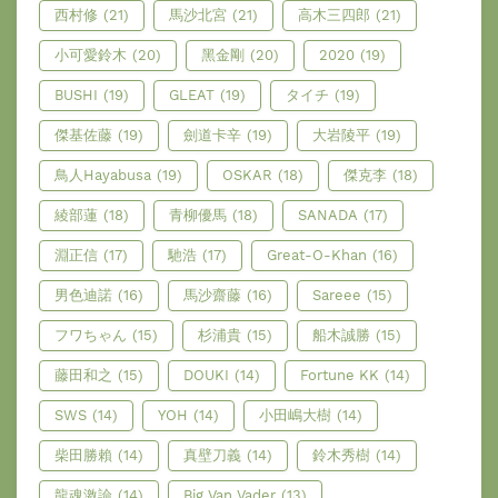
西村修
(21)
馬沙北宮
(21)
高木三四郎
(21)
小可愛鈴木
(20)
黑金剛
(20)
2020
(19)
BUSHI
(19)
GLEAT
(19)
タイチ
(19)
傑基佐藤
(19)
劍道卡辛
(19)
大岩陵平
(19)
鳥人Hayabusa
(19)
OSKAR
(18)
傑克李
(18)
綾部蓮
(18)
青柳優馬
(18)
SANADA
(17)
淵正信
(17)
馳浩
(17)
Great-O-Khan
(16)
男色迪諾
(16)
馬沙齋藤
(16)
Sareee
(15)
フワちゃん
(15)
杉浦貴
(15)
船木誠勝
(15)
藤田和之
(15)
DOUKI
(14)
Fortune KK
(14)
SWS
(14)
YOH
(14)
小田嶋大樹
(14)
柴田勝賴
(14)
真壁刀義
(14)
鈴木秀樹
(14)
龍魂激論
(14)
Big Van Vader
(13)