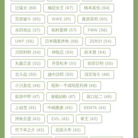
辻陽太
(68)
極惡女王
(67)
橋本真也
(64)
宮原健斗
(62)
WWE
(61)
藤原喜明
(60)
永田裕志
(57)
稻村愛輝
(57)
FMW
(56)
UWF
(56)
日本職業摔角
(56)
ZERO1
(54)
川田利明
(54)
神取忍
(54)
鈴木實
(54)
丸藤正道
(52)
丹普松本
(51)
前田日明
(50)
北斗晶
(50)
越中詩郎
(50)
清宮海斗
(49)
小川直也
(48)
昭和～平成明星列傳
(48)
藍面中野
(47)
連載始動
(47)
坂口征二
(46)
上福雪
(45)
中嶋勝彥
(45)
KENTA
(44)
摔角言靈
(43)
EVIL
(42)
拳王
(42)
竹下幸之介
(42)
花面大帝
(42)