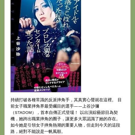
持續打破各種常識的反派摔角手，其真實心聲就在這裡。 目
前女子職業摔角界最受矚目的選手——上谷沙彌
（STADOM），首本自傳正式登場！ 以出演綜藝節目為契
機，她跨出職業摔角的圈子，讓更多大眾認識了她的存在。
如今她是引領女子摔角熱潮的重要人物，但走到今天的這段
路，絕對不能說是一帆風順。