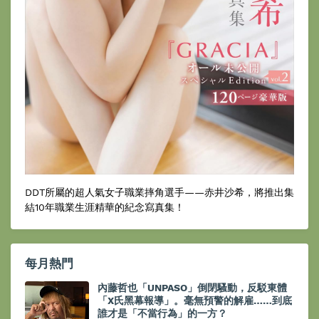
DDT所屬的超人氣女子職業摔角選手——赤井沙希，將推出集
結10年職業生涯精華的紀念寫真集！
每月熱門
內藤哲也「UNPASO」倒閉騷動，反駁東體
「X氏黑幕報導」。毫無預警的解雇……到底
誰才是「不當行為」的一方？