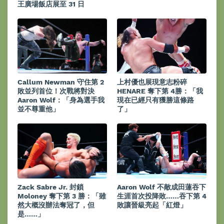
王廣場飯店展至 31 日
Callum Newman 守住第 2
上村優也展現意志粉碎
敗並列首位！次戰將對決
HENARE 奪下第 4勝：「我
Aaron Wolf：「身為選手我
現在已經只有獲勝這條路
並不尊重他」
了」
Zack Sabre Jr. 封鎖
Aaron Wolf 不敵成田蓮吞下
Moloney 奪下第 3 勝：「雖
生涯首次投降敗……吞下第 4
然大概沒辦法奪冠了，但
敗讓晉級亮起「紅燈」
是……」