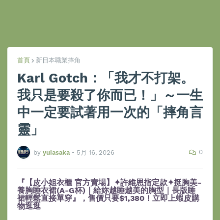
首頁
新日本職業摔角
Karl Gotch：「我才不打架。
我只是要殺了你而已！」～一生
中一定要試著用一次的「摔角言
靈」
0
by
yuiasaka
•
5月 16, 2026
『【皮小姐衣櫃 官方賣場】✦許維恩指定款✦挺胸美-
養胸睡衣裙(A-G杯)｜給妳越睡越美的胸型｜長版睡
裙輕鬆直接單穿』，售價只要$1,380！立即上蝦皮購
物逛逛