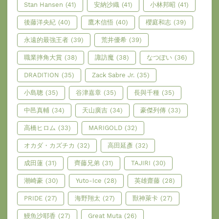
Stan Hansen
(41)
安納沙織
(41)
小林邦昭
(41)
後藤洋央紀
(40)
鷹木信悟
(40)
櫻庭和志
(39)
永遠的最強王者
(39)
荒井優希
(39)
職業摔角大賞
(38)
諏訪魔
(38)
なつぽい
(36)
DRADITION
(35)
Zack Sabre Jr.
(35)
小島聰
(35)
谷津嘉章
(35)
長與千種
(35)
中邑真輔
(34)
天山廣吉
(34)
豪傑列傳
(33)
高橋ヒロム
(33)
MARIGOLD
(32)
オカダ・カズチカ
(32)
高田延彥
(32)
成田蓮
(31)
齊藤兄弟
(31)
TAJIRI
(30)
潮崎豪
(30)
Yuto-Ice
(28)
英雄齋藤
(28)
PRIDE
(27)
海野翔太
(27)
獸神萊卡
(27)
鰻魚沙耶香
(27)
Great Muta
(26)