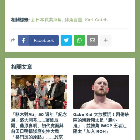
相關標籤:
新日本職業摔角
摔角言靈
Karl Gotch
Facebook
相關文章
「豬木對Ali」50 週年「紀念
Gabe Kid 大放厥詞！因傷缺
展」盛大開幕……藤波辰
陣的海野翔太是「膽小
爾、藤原喜明、初代虎面與
鬼」，並推薦 IWGP 王者辻
前田日明暢談歷史性大戰
陽太「加入 ROH」
「格鬥技的原點」……於京