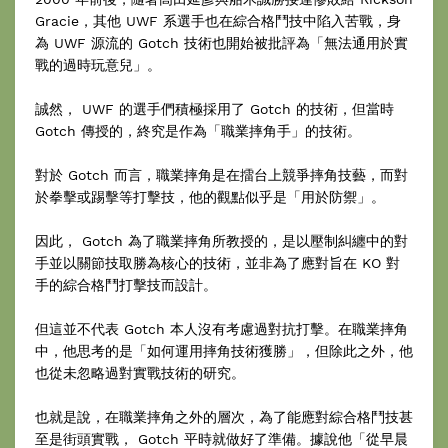
Gracie，其他 UWF 系選手也在綜合格鬥技中陷入苦戰，身
為 UWF 源流的 Gotch 技術也開始被批評為「無法通用於實
戰的過時玩意兒」。
誠然， UWF 的選手們積極採用了 Gotch 的技術，但當時
Gotch 傳授的，終究是作為「職業摔角手」的技術。
對於 Gotch 而言，職業摔角是在擂台上競爭摔角技藝，而對
於拳擊或踢擊等打擊技，他的觀點似乎是「用於防禦」。
因此， Gotch 為了職業摔角所教授的，是以壓制糾纏中的對
手並以關節技取勝為核心的技術，並非為了應對旨在 KO 對
手的綜合格鬥打擊技而設計。
但這並不代表 Gotch 本人沒有考慮過對抗打擊。在職業摔角
中，他思考的是「如何運用摔角技術獲勝」，但除此之外，他
也從未忽略過對實戰技術的研究。
也就是說，在職業摔角之外的層次，為了能應對綜合格鬥技甚
至是街頭實戰， Gotch 平時就做好了準備。據說他「從早晨