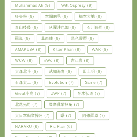
Muhammad Ali
(9)
Will Ospreay
(9)
征矢學
(9)
本間朋晃
(9)
橋本大地
(9)
泰山後藤
(9)
玖麗沙也加
(9)
石川修司
(9)
羆嵐
(9)
葛西純
(9)
黑色履歷
(9)
AMAKUSA
(8)
Killer Khan
(8)
WAR
(8)
WCW
(8)
nWo
(8)
吉江豐
(8)
大森北斗
(8)
武知海青
(8)
田上明
(8)
石森太二
(8)
Evolution
(7)
Game
(7)
Great小鹿
(7)
JWP
(7)
冬木弘道
(7)
北尾光司
(7)
國際職業摔角
(7)
大日本職業摔角
(7)
曙
(7)
阿修羅原
(7)
NARAKU
(6)
Ric Flair
(6)