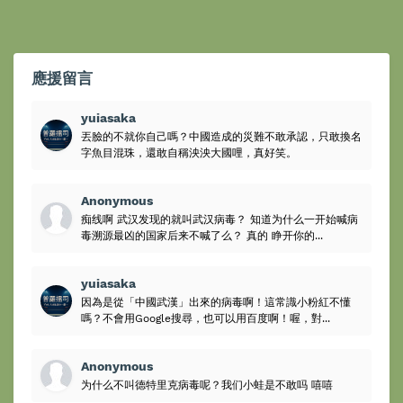
應援留言
yuiasaka
丟臉的不就你自己嗎？中國造成的災難不敢承認，只敢換名
字魚目混珠，還敢自稱泱泱大國哩，真好笑。
Anonymous
痴线啊 武汉发现的就叫武汉病毒？ 知道为什么一开始喊病
毒溯源最凶的国家后来不喊了么？ 真的 睁开你的...
yuiasaka
因為是從「中國武漢」出來的病毒啊！這常識小粉紅不懂
嗎？不會用Google搜尋，也可以用百度啊！喔，對...
Anonymous
为什么不叫德特里克病毒呢？我们小蛙是不敢吗 嘻嘻