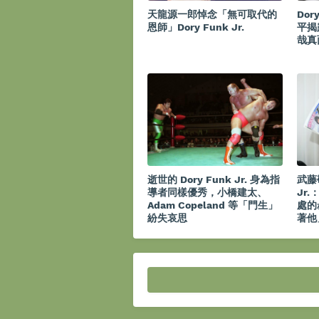
天龍源一郎悼念「無可取代的
Dor
恩師」Dory Funk Jr.
平揭
哉真
逝世的 Dory Funk Jr. 身為指
武藤敬
導者同樣優秀，小橋建太、
Jr
Adam Copeland 等「門生」
處的
紛失哀思
著他