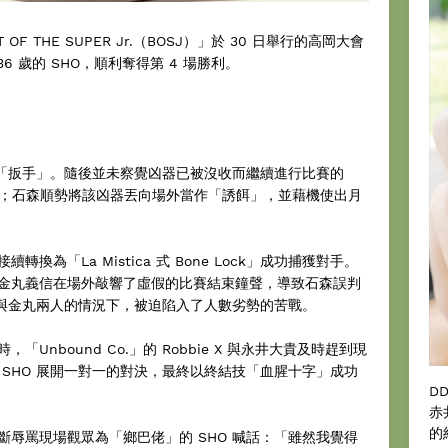
 THE SUPER Jr.（BOSJ）」於 30 日舉行的高岡大會
6 歲的 SHO，順利奪得第 4 場勝利。
器「扳手」。隨後並未察覺凶器已被沒收而繼續進行比賽的
堪；石森順勢將該凶器丟向場外當作「誘餌」，並藉機使出月
為「La Mistica 式 Bone Lock」成功捕獲對手。
RE」的金丸義信在場外敲響了虛假的比賽結束鐘聲，導致石森誤判
 與金丸兩人的情況下，被迫陷入了人數劣勢的苦戰。
nbound Co.」的 Robbie X 與永井大貴及時趕到現
SHO 展開一對一的對決，最終以終結技「血腥十字」成功
D
赤
的
辱罵現場觀眾為「鄉巴佬」的 SHO 喊話：「雖然我覺得