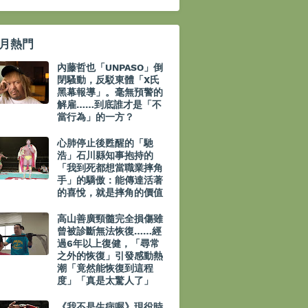
月熱門
內藤哲也「UNPASO」倒
閉騷動，反駁東體「X氏
黑幕報導」。毫無預警的
解雇……到底誰才是「不
當行為」的一方？
心肺停止後甦醒的「馳
浩」石川縣知事抱持的
「我到死都想當職業摔角
手」的驕傲：能傳達活著
的喜悅，就是摔角的價值
高山善廣頸髓完全損傷雖
曾被診斷無法恢復……經
過6年以上復健，「尋常
之外的恢復」引發感動熱
潮「竟然能恢復到這程
度」「真是太驚人了」
《我不是生病喔》現役時