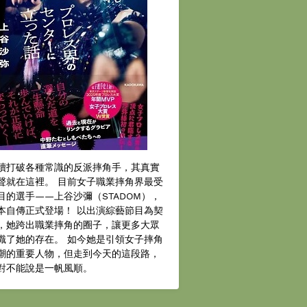
續打破各種常識的反派摔角手，其真實
聲就在這裡。 目前女子職業摔角界最受
目的選手——上谷沙彌（STADOM），
本自傳正式登場！ 以出演綜藝節目為契
，她跨出職業摔角的圈子，讓更多大眾
識了她的存在。 如今她是引領女子摔角
潮的重要人物，但走到今天的這段路，
對不能說是一帆風順。