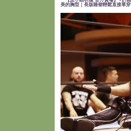
美的胸型｜長版睡裙輕鬆直接單穿』