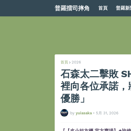
普羅擂司摔角
首頁
普羅新
首頁
2026
石森太二擊敗 SH
裡向各位承諾，
優勝」
by
yuiasaka
•
5月 31, 2026
『【皮小姐衣櫃 官方賣場】✦許維