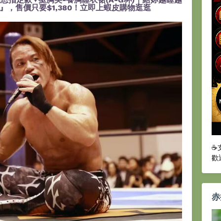
，售價只要$1,380！立即上蝦皮購物逛逛
☕
歡
赤