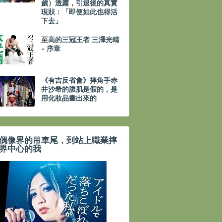
歲）透露，引退後的真實
現狀：「即便如此也得活
下去」
至高的三冠王者 三澤光晴
- 序章
《有吉反省會》摔角手赤
井沙希的腹肌是假的，是
用化妝品畫出來的
偶像界的吊車尾，到站上職業摔
界中心的我