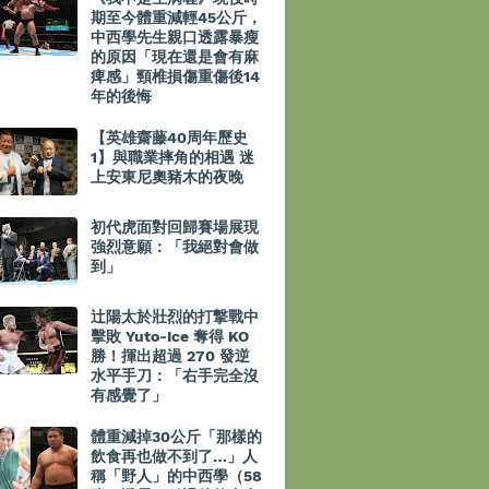
期至今體重減輕45公斤，
中西學先生親口透露暴瘦
的原因「現在還是會有麻
痺感」頸椎損傷重傷後14
年的後悔
【英雄齋藤40周年歷史
1】與職業摔角的相遇 迷
上安東尼奧豬木的夜晚
初代虎面對回歸賽場展現
強烈意願：「我絕對會做
到」
辻陽太於壯烈的打撃戰中
擊敗 Yuto-Ice 奪得 KO
勝！揮出超過 270 發逆
水平手刀：「右手完全沒
有感覺了」
體重減掉30公斤「那樣的
飲食再也做不到了…」人
稱「野人」的中西學（58