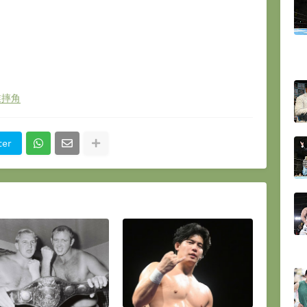
業摔角
ter