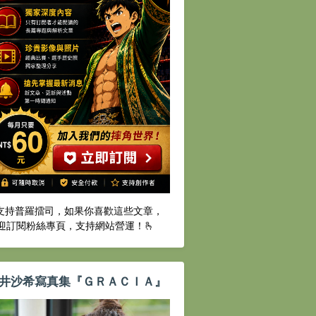
️支持普羅擂司，如果你喜歡這些文章，
迎訂閱粉絲專頁，支持網站營運！🫰
井沙希寫真集『ＧＲＡＣＩＡ』