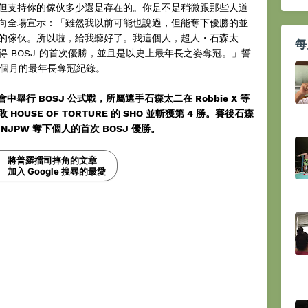
但支持你的傢伙多少還是存在的。你是不是稍微跟那些人道
向全場宣示：「雖然我以前可能也說過，但能奪下優勝的並
的傢伙。所以啦，給我聽好了。我這個人，超人・石森太
每
 BOSJ 的首次優勝，並且是以史上最年長之姿奪冠。」誓
7 個月的最年長奪冠紀錄。
會中舉行 BOSJ 公式戰，所屬選手石森太二在 Robbie X 等
USE OF TORTURE 的 SHO 並斬獲第 4 勝。賽後石森
JPW 奪下個人的首次 BOSJ 優勝。
將普羅擂司摔角的文章
加入 Google 搜尋的最愛