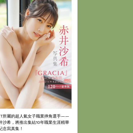
DT所屬的超人氣女子職業摔角選手——
井沙希，將推出集結10年職業生涯精華
紀念寫真集！