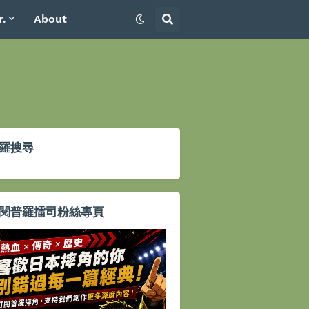
r.
About
羅搜尋
閱普羅擂司粉絲專頁