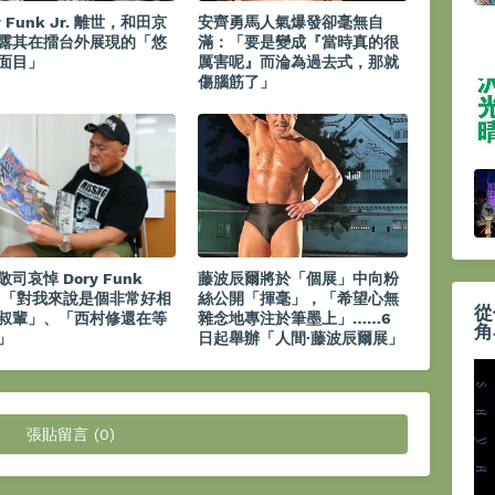
y Funk Jr. 離世，和田京
安齊勇馬人氣爆發卻毫無自
露其在擂台外展現的「悠
滿：「要是變成『當時真的很
面目」
厲害呢』而淪為過去式，那就
傷腦筋了」
司哀悼 Dory Funk
藤波辰爾將於「個展」中向粉
.：「對我來說是個非常好相
絲公開「揮毫」，「希望心無
從
叔輩」、「西村修還在等
雜念地專注於筆墨上」……6
角
」
日起舉辦「人間·藤波辰爾展」
張貼留言 (0)