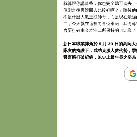
就算跟你講這些，你也完全聽不進去，
個謝之後再滾回去比較好啊？」隨後他
不是什麼人氣王或帥哥，而是現在最強
二，今天就在這裡向各位承諾，我將奪得
言要打破由金本浩二所保持的 42 歲 
新日本職業摔角於 5 月 30 日的高岡大
隊友的掩護下，成功克服人數劣勢，擊敗 HO
誓言將打破紀錄，以史上最年長之姿為 N