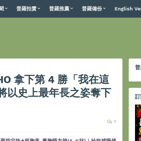
聞
普羅拍賣
普羅推薦
普羅備份
English Ve
普
O 拿下第 4 勝「我在這
將以史上最年長之姿奪下
訂
0
恩指定款✦挺胸美-養胸睡衣裙(A-G杯)｜給妳越睡越