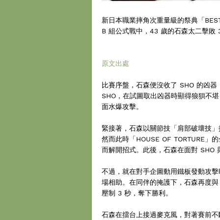
新日本職業摔角次重量級的祭典「BEST OF
B 組公式戰中，43 歲的石森太二擊敗 3
原文出處
比賽序盤，石森便沒收了 SHO 的凶
SHO，在試圖取出凶器時顯得狼狽不
面水爆攻擊。
緊接著，石森以關節技「肩部破壞技」接續轉換
然而此時「HOUSE OF TORTU
而解開招式。此後，石森在面對 SHO
不過，就在對手企圖動用鐵板發動攻擊時，「U
場相助。在同伴的掩護下，石森再度與 
壓制 3 秒，奪下勝利。
石森在擂台上接過麥克風，對著賽前不斷