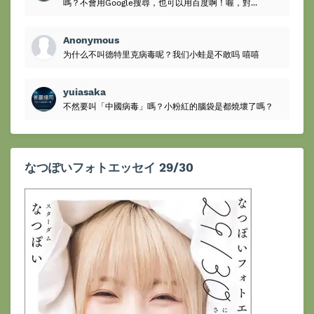
嗎？不會用Google搜尋，也可以用百度啊！喔，對...
Anonymous
为什么不叫德特里克病毒呢？我们小蛙是不敢吗 嘻嘻
yuiasaka
不然要叫「中國病毒」嗎？小粉紅的腦袋是都燒壞了嗎？
なつぽいフォトエッセイ 29/30