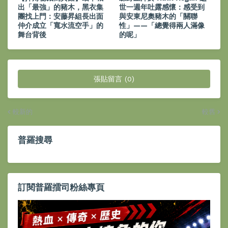
出「最強」的豬木，黑衣集
世一週年吐露感懷：感受到
團找上門：安藤昇組長出面
與安東尼奧豬木的「關聯
仲介成立「寬水流空手」的
性」——「總覺得兩人滿像
舞台背後
的呢」
張貼留言 (0)
較新的
較舊
普羅搜尋
訂閱普羅擂司粉絲專頁