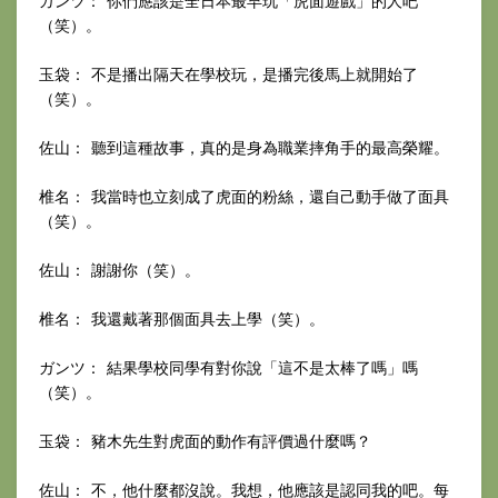
ガンツ： 你們應該是全日本最早玩「虎面遊戲」的人吧
（笑）。
玉袋： 不是播出隔天在學校玩，是播完後馬上就開始了
（笑）。
佐山： 聽到這種故事，真的是身為職業摔角手的最高榮耀。
椎名： 我當時也立刻成了虎面的粉絲，還自己動手做了面具
（笑）。
佐山： 謝謝你（笑）。
椎名： 我還戴著那個面具去上學（笑）。
ガンツ： 結果學校同學有對你說「這不是太棒了嗎」嗎
（笑）。
玉袋： 豬木先生對虎面的動作有評價過什麼嗎？
佐山： 不，他什麼都沒說。我想，他應該是認同我的吧。每