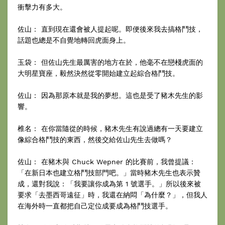
衝擊力有多大。
佐山： 直到現在還會被人提起呢。即便後來我去搞格鬥技，
話題也總是不自覺地轉回虎面身上。
玉袋： 但佐山先生最厲害的地方在於，他毫不在戀棧虎面的
大明星寶座，毅然決然從零開始建立起綜合格鬥技。
佐山： 因為那原本就是我的夢想。這也是受了豬木先生的影
響。
椎名： 在你當隨從的時候，豬木先生有說過總有一天要建立
像綜合格鬥技的東西，然後交給佐山先生去做嗎？
佐山： 在豬木與 Chuck Wepner 的比賽前，我曾提議：
「在新日本也建立格鬥技部門吧。」當時豬木先生也表示贊
成，還對我說：「我要讓你成為第 1 號選手。」所以後來被
要求「去墨西哥遠征」時，我還在納悶「為什麼？」，但我人
在海外時一直都把自己定位成要成為格鬥技選手。