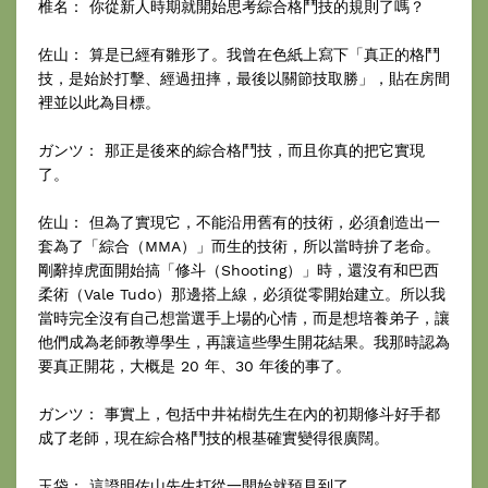
椎名： 你從新人時期就開始思考綜合格鬥技的規則了嗎？
佐山： 算是已經有雛形了。我曾在色紙上寫下「真正的格鬥
技，是始於打擊、經過扭摔，最後以關節技取勝」，貼在房間
裡並以此為目標。
ガンツ： 那正是後來的綜合格鬥技，而且你真的把它實現
了。
佐山： 但為了實現它，不能沿用舊有的技術，必須創造出一
套為了「綜合（MMA）」而生的技術，所以當時拚了老命。
剛辭掉虎面開始搞「修斗（Shooting）」時，還沒有和巴西
柔術（Vale Tudo）那邊搭上線，必須從零開始建立。所以我
當時完全沒有自己想當選手上場的心情，而是想培養弟子，讓
他們成為老師教導學生，再讓這些學生開花結果。我那時認為
要真正開花，大概是 20 年、30 年後的事了。
ガンツ： 事實上，包括中井祐樹先生在內的初期修斗好手都
成了老師，現在綜合格鬥技的根基確實變得很廣闊。
玉袋： 這證明佐山先生打從一開始就預見到了。