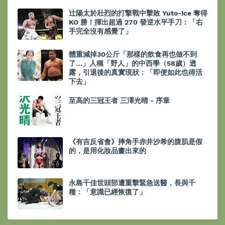
辻陽太於壯烈的打撃戰中擊敗 Yuto-Ice 奪得
KO 勝！揮出超過 270 發逆水平手刀：「右
手完全沒有感覺了」
體重減掉30公斤「那樣的飲食再也做不到
了…」人稱「野人」的中西學（58歲）透
露，引退後的真實現狀：「即便如此也得活
下去」
至高的三冠王者 三澤光晴 - 序章
《有吉反省會》摔角手赤井沙希的腹肌是假
的，是用化妝品畫出來的
永島千佳世頭部遭重擊緊急送醫，長與千
種：「意識已經恢復了」