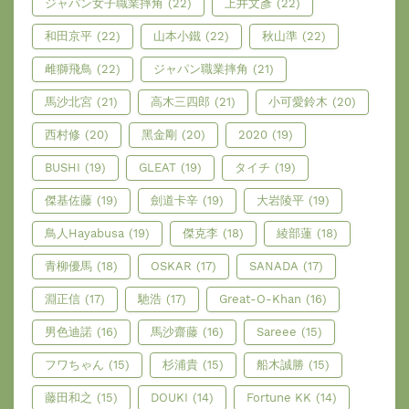
ジャパン女子職業摔角
(22)
上井文彥
(22)
和田京平
(22)
山本小鐵
(22)
秋山準
(22)
雌獅飛鳥
(22)
ジャパン職業摔角
(21)
馬沙北宮
(21)
高木三四郎
(21)
小可愛鈴木
(20)
西村修
(20)
黑金剛
(20)
2020
(19)
BUSHI
(19)
GLEAT
(19)
タイチ
(19)
傑基佐藤
(19)
劍道卡辛
(19)
大岩陵平
(19)
鳥人Hayabusa
(19)
傑克李
(18)
綾部蓮
(18)
青柳優馬
(18)
OSKAR
(17)
SANADA
(17)
淵正信
(17)
馳浩
(17)
Great-O-Khan
(16)
男色迪諾
(16)
馬沙齋藤
(16)
Sareee
(15)
フワちゃん
(15)
杉浦貴
(15)
船木誠勝
(15)
藤田和之
(15)
DOUKI
(14)
Fortune KK
(14)