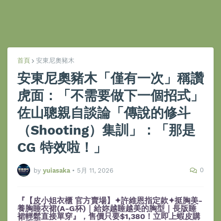
首頁
安東尼奧豬木
安東尼奧豬木「僅有一次」稱讚
虎面：「不需要做下一個招式」
佐山聰親自談論「傳說的修斗
（Shooting）集訓」：「那是
CG 特效啦！」
0
by
yuiasaka
•
5月 11, 2026
『【皮小姐衣櫃 官方賣場】✦許維恩指定款✦挺胸美-
養胸睡衣裙(A-G杯)｜給妳越睡越美的胸型｜長版睡
裙輕鬆直接單穿』，售價只要$1,380！立即上蝦皮購