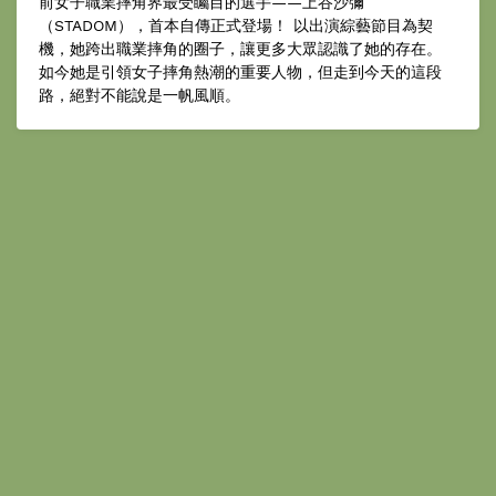
前女子職業摔角界最受矚目的選手——上谷沙彌
（STADOM），首本自傳正式登場！ 以出演綜藝節目為契
機，她跨出職業摔角的圈子，讓更多大眾認識了她的存在。
如今她是引領女子摔角熱潮的重要人物，但走到今天的這段
路，絕對不能說是一帆風順。