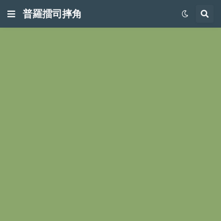
普羅擂司摔角