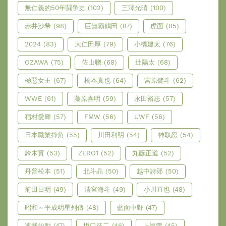
無仁義的50年鬪爭史
(102)
三澤光晴
(100)
赤井沙希
(98)
巨無霸鶴田
(87)
虎面
(85)
2024
(83)
大仁田厚
(79)
小橋建太
(76)
OZAWA
(75)
佐山聰
(68)
辻陽太
(68)
極惡女王
(67)
橋本真也
(64)
宮原健斗
(62)
WWE
(61)
藤原喜明
(59)
永田裕志
(57)
稻村愛輝
(57)
FMW
(56)
UWF
(56)
日本職業摔角
(55)
川田利明
(54)
神取忍
(54)
鈴木實
(53)
ZERO1
(52)
丸藤正道
(52)
丹普松本
(51)
北斗晶
(50)
越中詩郎
(50)
前田日明
(49)
清宮海斗
(49)
小川直也
(48)
昭和～平成明星列傳
(48)
藍面中野
(47)
連載始動
(47)
坂口征二
(46)
上福雪
(45)