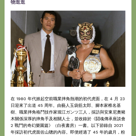
物逛逛
在 1980 年代掀起空前職業摔角熱潮的初代虎面，在 4 月 23
日迎來了出道 45 周年。由藝人玉袋筋太郎、腳本家椎名基
樹、職業摔角格鬥技作家堀江ガンツ三人，採訪與安東尼奧豬
木關係深厚的摔角手及相關人士，並收錄於《鬪魂傳承座談會
2 戰鬥的奇幻樂園篇》（白夜書房）一書。以下節錄自 2021
年採訪初代虎面佐山聰的內容。即便經過了 45 年的歲月，粉