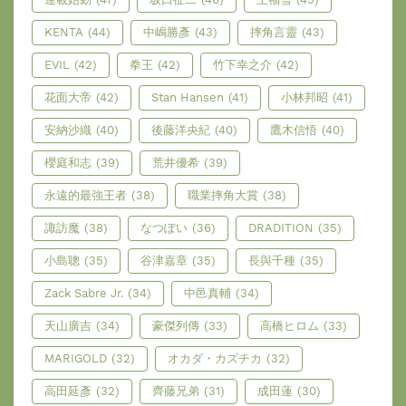
KENTA
(44)
中嶋勝彥
(43)
摔角言靈
(43)
EVIL
(42)
拳王
(42)
竹下幸之介
(42)
花面大帝
(42)
Stan Hansen
(41)
小林邦昭
(41)
安納沙織
(40)
後藤洋央紀
(40)
鷹木信悟
(40)
櫻庭和志
(39)
荒井優希
(39)
永遠的最強王者
(38)
職業摔角大賞
(38)
諏訪魔
(38)
なつぽい
(36)
DRADITION
(35)
小島聰
(35)
谷津嘉章
(35)
長與千種
(35)
Zack Sabre Jr.
(34)
中邑真輔
(34)
天山廣吉
(34)
豪傑列傳
(33)
高橋ヒロム
(33)
MARIGOLD
(32)
オカダ・カズチカ
(32)
高田延彥
(32)
齊藤兄弟
(31)
成田蓮
(30)