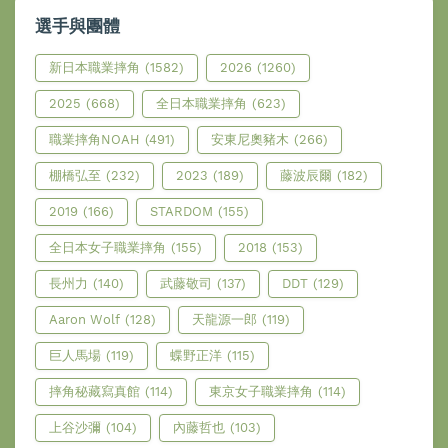
選手與團體
新日本職業摔角
(1582)
2026
(1260)
2025
(668)
全日本職業摔角
(623)
職業摔角NOAH
(491)
安東尼奧豬木
(266)
棚橋弘至
(232)
2023
(189)
藤波辰爾
(182)
2019
(166)
STARDOM
(155)
全日本女子職業摔角
(155)
2018
(153)
長州力
(140)
武藤敬司
(137)
DDT
(129)
Aaron Wolf
(128)
天龍源一郎
(119)
巨人馬場
(119)
蝶野正洋
(115)
摔角秘藏寫真館
(114)
東京女子職業摔角
(114)
上谷沙彌
(104)
內藤哲也
(103)