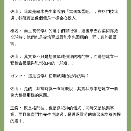
佐山： 這就是豬木先生常說的「當個笨蛋吧」，在格鬥技這
塊，我確實是像個傻瓜一樣全心投入。
椎名： 而且初代修斗的選手們都很強，連後來巴西柔術席捲
全球時，他們也是被培育成最能率先因應的一群，真的很厲
害。
佐山： 其實我不只是想做單純強悍的格鬥技，而是想建立一
套包含禮儀與思想在內的「武道」。
ガンツ： 這是從修斗初期就開始思考的嗎？
佐山： 是的。我當時就一直這麼說，其實我原本想建立一套
像大相撲那樣的東西。
玉袋： 既是格鬥技，也是祭祀神的儀式，同時又是娛樂事
業。而且像貴鬥力先生也說過，是透過嚴苛的練習來培養強悍
的選手。