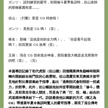
ガンツ： 說到練習的嚴苛，初期修斗夏季集訓時，佐山老師
的那種嚴厲程度……。
佐山：（打斷）那是 CG 特效啦！
ガンツ： 竟然是 CG 嗎！（笑）。
椎名： 那種「這就是你的全力嗎！」、「你是看不起我
嗎？」的寫實派 CG 效果（笑）。
玉袋： 現在 CG 技術進步神速，那段畫面大概是皮克斯製作
的吧（笑）。（完）
本篇專訪記錄了初代虎面（佐山聰）回憶職業摔角巔峰時期與
轉向開創綜合格鬥技的心路歷程。佐山透露安東尼奧豬木曾罕
見地針對比賽節奏給予指導，點出「過剩招式會削弱前一招威
力」的哲學。此外，佐山暢談他如何從零開始建立「修斗」體
系，其初衷並非個人競技，而是為了將「打、投、極」結合的
武道精神傳承給下一代。訪談最後他以幽默的方式（稱之為
CG）帶過當年夏令集訓時驚人的嚴苛指導，展現了這位傳奇