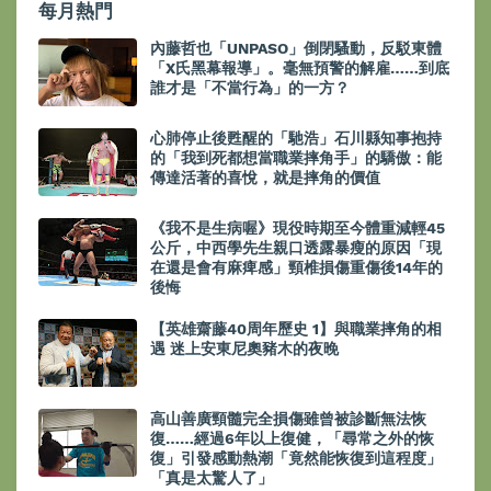
每月熱門
內藤哲也「UNPASO」倒閉騷動，反駁東體
「X氏黑幕報導」。毫無預警的解雇……到底
誰才是「不當行為」的一方？
心肺停止後甦醒的「馳浩」石川縣知事抱持
的「我到死都想當職業摔角手」的驕傲：能
傳達活著的喜悅，就是摔角的價值
《我不是生病喔》現役時期至今體重減輕45
公斤，中西學先生親口透露暴瘦的原因「現
在還是會有麻痺感」頸椎損傷重傷後14年的
後悔
【英雄齋藤40周年歷史 1】與職業摔角的相
遇 迷上安東尼奧豬木的夜晚
高山善廣頸髓完全損傷雖曾被診斷無法恢
復……經過6年以上復健，「尋常之外的恢
復」引發感動熱潮「竟然能恢復到這程度」
「真是太驚人了」