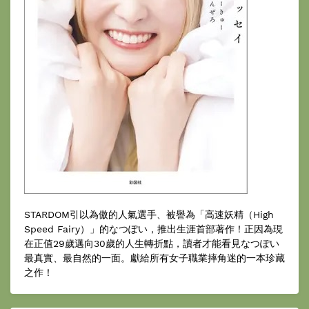
STARDOM引以為傲的人氣選手、被譽為「高速妖精（High
Speed Fairy）」的なつぽい，推出生涯首部著作！正因為現
在正值29歲邁向30歲的人生轉折點，讀者才能看見なつぽい
最真實、最自然的一面。獻給所有女子職業摔角迷的一本珍藏
之作！