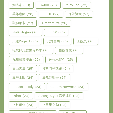
潮崎豪
(30)
TAJIRI
(29)
Yuto-Ice
(28)
英雄齋藤
(28)
PRIDE
(27)
海野翔太
(27)
獸神萊卡
(27)
Great Muta
(26)
Hulk Hogan
(26)
LLPW
(26)
天龍Project
(26)
安齊勇馬
(26)
工藤惠
(26)
職業摔角歷史資料庫
(26)
齋藤彰俊
(26)
九州職業摔角
(25)
佐佐木健介
(25)
高山善廣
(25)
摔角時光跳躍
(24)
真基上田
(24)
鰻魚沙耶香
(24)
Bruiser Brody
(23)
Callum Newman
(23)
Other
(23)
Strong Style 職業摔角
(23)
上村優也
(23)
上田馬之助
(23)