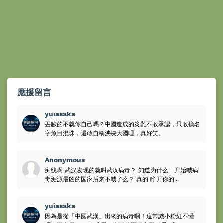
應援留言
yuiasaka
丟臉的不就你自己嗎？中國造成的災難不敢承認，只敢換名
字魚目混珠，還敢自稱泱泱大國哩，真好笑。
Anonymous
痴线啊 武汉发现的就叫武汉病毒？ 知道为什么一开始喊病
毒溯源最凶的国家后来不喊了么？ 真的 睁开你的...
yuiasaka
因為是從「中國武漢」出來的病毒啊！這常識小粉紅不懂