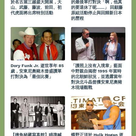
於名古屋三越盛大開展，天
的最後單打對決「啊，他真
山、武藤、藤波、前田、初
的要退休了呢……」 回顧藤
代虎面將出席特別活動
原組活動停止與回歸新日本
的歷程
Dory Funk Jr. 逝世享年 85
「護照上沒有入境章」藍面
歲，安東尼奧豬木曾盛讚單
中野親自揭密 1995 年當時
打對決為「最佳比賽」
的北朝鮮狀況，並透露當年
對決北斗晶曾獲安東尼奧豬
木現場觀戰
【摔角秘藏寫真館】瞄準喊
蝶野正洋於 Hulk Hogan 逝