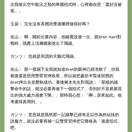
次我使出空中殺法之類的華麗招式時，心裡都在想「還好沒被
罵」。
玉袋： 完全沒有具體誇獎過哪裡做得好嗎？
佐山： 啊，關於比賽內容，他確實說過一次。跟Bret Hart對
戰時，我爬上頂層繩索使出了飛踢。
ガンツ： 也就是所謂的天鵝式飛踢。
佐山： 那一發踢下去我就知道Bret的眼神已經渙散了，但我
最後還是想用雙臂背摔收尾，所以就把處於半昏迷狀態的
Bret摔出去並壓制成功。賽後豬木先生對我說：「那樣的踢
擊命中的話，就沒必要再做下一個招式了。否則好不容易展現
出的強大威力感會下降。」那時我心想：「啊，原來如此。他
考慮得真周到。」
ガンツ： 意思就是既然那一記踢擊已經有足以作為終結技的
說服力，就沒必要再補一記雙臂背摔把它降格為「過渡招式」
吧。