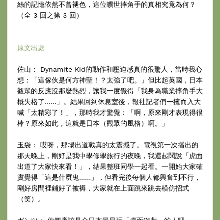
絲的記憶依然不曾褪色，這位曠世摔角手的真相究竟為何？
（全 3 回之第 3 回）
原文出處
佐山： Dynamite Kid的動作和壓迫感真的很驚人，當時我心
想：「這傢伙是何方神聖！？太強了吧。」但比起英國，日本
觀眾的反應沒那麼熱烈，讓我一度覺得「我身為職業摔角手大
概失格了……」。結果回到休息室後，報社記者們一擁而入大
喊「太精彩了！」，那時我才驚覺：「啊，原來剛才表現得很
棒？原來如此，這就是日本（觀眾的風格）啊。」
玉袋： 哎呀，那場出道戰真的太震撼了。電視第一次播出的
那天晚上，剛好是我中學修學旅行的夜晚，我還起鬨說「虎面
出道了大家快來看！」，結果整班同學一起看。一開始大家確
實覺得「這是什麼鬼……」，但看完後每個人都興奮到不行，
剛好房間裡鋪好了被褥，大家就在上面跳來跳去模仿招式
（笑）。