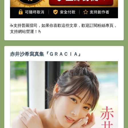
☕️支持普羅擂司，如果你喜歡這些文章，歡迎訂閱粉絲專頁，
支持網站營運！🫰
赤井沙希寫真集『ＧＲＡＣＩＡ』