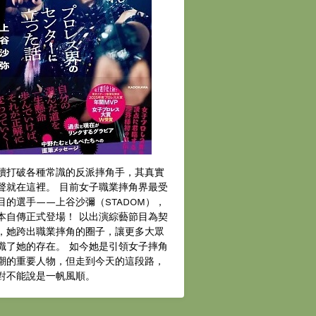
續打破各種常識的反派摔角手，其真實
聲就在這裡。 目前女子職業摔角界最受
目的選手——上谷沙彌（STADOM），
本自傳正式登場！ 以出演綜藝節目為契
，她跨出職業摔角的圈子，讓更多大眾
識了她的存在。 如今她是引領女子摔角
潮的重要人物，但走到今天的這段路，
對不能說是一帆風順。