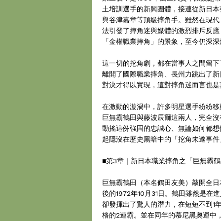
土培訓選手的新興團體，接連從新日本
與谷津嘉章等頂級摔角手。雖然在現代
法引發了摔角迷與媒體的激烈排斥反應，
「金權職業摔角」的景象，至今仍深深
這一切的挖角劇，都在當事人之間留下
離開了國際職業摔角、長州力跳出了新
對決才得以實現，這對摔角迷而言也是
在激動的漩渦中，許多明星選手紛紛移
巨無霸鶴田與藤波辰爾這兩人，完全沒
動搖這份強固的忠誠心、無論如何都想
起隱沒在歷史黑暗中的「挖角未遂事件
■第3章｜新日本職業摔角之「巨無霸
巨無霸鶴田（本名鶴田友美）敲開全日
後的1972年10月31日。鶴田雖然
卻發揮出了驚人的潛力，在短短不到1
格的2連霸。並在同年的慕尼黑奧運中