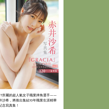
DT所屬的超人氣女子職業摔角選手——
井沙希，將推出集結10年職業生涯精華
紀念寫真集！