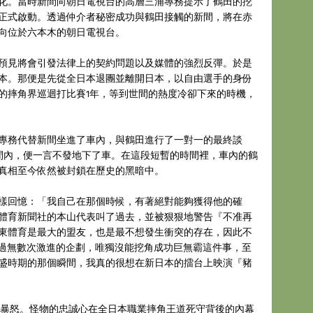
體化。當時新間向朝日電視台的高層三浦專務提示了鶴田的挖
正式啟動。透過仲介者秘密成功與鶴田接觸的新間，將在赤
向位於六本木的朝日電視台。
預見將會引發法律上的契約問題以及媒體的強烈反彈。於是
本。那便是先從全日本退團並離開日本，以自由選手的身份
哥的摔角界巡迴打比賽1年，等到世間的熱度冷卻下來的時機，
專務代替新間坐進了車內，與鶴田進行了一對一的最終談
間內，便一言不發地下了車。在這段短暫的時間裡，車內的鶴
真相至今依然被封鎖在歷史的黑暗中。
樣回憶：「我自己在那個時候，有著絕對能夠獲得他的確
體育新聞社的本山代表叫了過去，並被狠狠地警告『不准再
東體育是最大的盟友，也是最不想發生衝突的存在，因此不
導過無數次激進的企劃，唯獨沒能挖角成功巨無霸這件事，至
盛時期的那個瞬間，我真的很想在新日本的擂台上映演『豬
的暴怒。怪物的忠誠心在全日本職業摔角王道死守背後的內幕