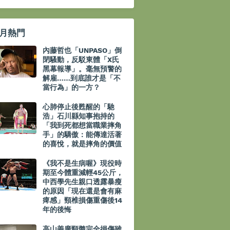
月熱門
內藤哲也「UNPASO」倒
閉騷動，反駁東體「X氏
黑幕報導」。毫無預警的
解雇……到底誰才是「不
當行為」的一方？
心肺停止後甦醒的「馳
浩」石川縣知事抱持的
「我到死都想當職業摔角
手」的驕傲：能傳達活著
的喜悅，就是摔角的價值
《我不是生病喔》現役時
期至今體重減輕45公斤，
中西學先生親口透露暴瘦
的原因「現在還是會有麻
痺感」頸椎損傷重傷後14
年的後悔
高山善廣頸髓完全損傷雖