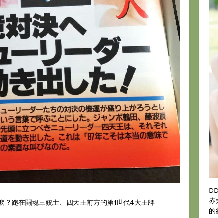
D
赤
麼？跑在鬪魂三銃士、四天王前方的第1世代4大王牌
的