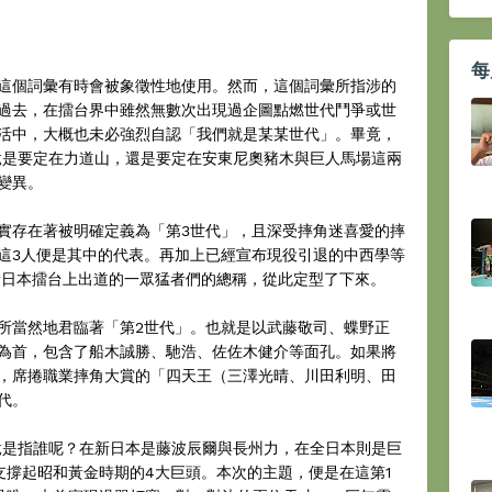
每
這個詞彙有時會被象徵性地使用。然而，這個詞彙所指涉的
過去，在擂台界中雖然無數次出現過企圖點燃世代鬥爭或世
活中，大概也未必強烈自認「我們就是某某世代」。畢竟，
竟是要定在力道山，還是要定在安東尼奧豬木與巨人馬場這兩
變異。
實存在著被明確定義為「第3世代」，且深受摔角迷喜愛的摔
這3人便是其中的代表。再加上已經宣布現役引退的中西學等
在新日本擂台上出道的一眾猛者們的總稱，從此定型了下來。
所當然地君臨著「第2世代」。也就是以武藤敬司、蝶野正
為首，包含了船木誠勝、馳浩、佐佐木健介等面孔。如果將
，席捲職業摔角大賞的「四天王（三澤光晴、川田利明、田
代。
竟是指誰呢？在新日本是藤波辰爾與長州力，在全日本則是巨
支撐起昭和黃金時期的4大巨頭。本次的主題，便是在這第1