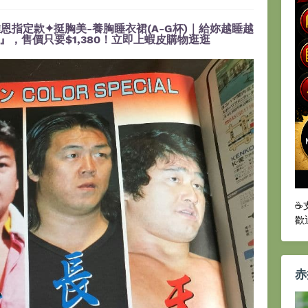
恩指定款✦挺胸美-養胸睡衣裙(A-G杯)｜給妳越睡越
，售價只要$1,380！立即上蝦皮購物逛逛
☕
歡
赤