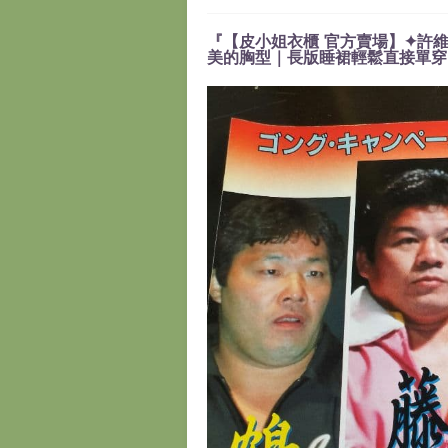
『【皮小姐衣櫃 官方賣場】✦許維
美的胸型｜長版睡裙輕鬆直接單穿』