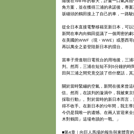
隨後在1981年的春天，計畫一口氣具
角方案，並在獲得三浦的承諾後，專案
坂碰頭的鶴田接上了自己的車，一路駛
從全日本直接電擊移籍至新日本，可以
新間在車內向鶴田提議了一個周密的劇
在美國的WWF（現・WWE）或墨西
再以萬全之姿登陸新日本的擂台。
當車子滑進朝日電視台的用地後，三浦
判。然而，三浦在短短不到5分鐘的時
田與三浦之間究竟交談了些什麼話，其
關於當時緊繃的空氣，新間在後來曾這
信。然而，在談判的漩渦中，我被東京
採取行動』。對於當時的新日本而言，
得不收手。在新日本的12年間，我主
今仍是我唯一的遺憾。在兩人皆迎來全
木對鶴田』這場奇蹟的一戰。」
■第4章｜向巨人馬場的報告與東體育