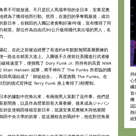
角界不可能放過。不只是巨人馬場率領的全日本，安東尼奧
地裡為了獲得他而行動。然而，在激烈的爭奪戰最後，成功
的新日本，在鶴田的入團記者會剛好滿1年後，宣布獲得了同
力精英。那位作為自由式90公斤級韓國代表出場的男人，名
力。
爆紅、在此之前被迫經歷了長達約8年默默無聞基層磨練的
便一路走在精英大道上。入團後不久便前往美國進行武者修
度下，便挑戰了 Dory Funk Jr. 所持有的高貴 NWA
an Hansen 組隊，將手伸向了 The Funks 所君臨的國
持
馬場結成了「師徒組合」，再度挑戰 The Funks。在
心
烈的德式背摔從 Terry Funk 身上奪得了3秒壓制。
矚
首
日本的據點中挖角出來，有兩個男人策劃了這件事。他們是
機
長新間壽，以及作為營業部長大展拳腳、後來成為ジャパン
認
在於促使鶴田移籍至新日本，並讓安東尼奧豬木與他展開
熱
鶴田中央大學的前輩，從這層校友的羈絆中，他也對挖角展
絕