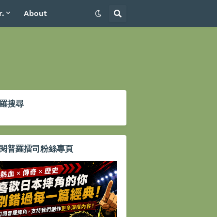
r.
About
羅搜尋
閱普羅擂司粉絲專頁