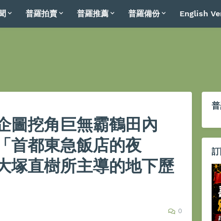
聞
普羅拍賣
普羅推薦
普羅備份
English Ve
普
企圖挖角巨無霸鶴田內
「首都東急飯店的夜
訂
大塚直樹所主導的地下歷
0