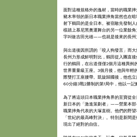
面對這種規格外的逸材，當時的職業摔
豬木率領的新日本職業摔角當然也在暗
射下鶴田的是全日本。被宿敵先發制人
樣踏上慕尼黑奧運舞台的另一位業餘角
字叫做吉田光雄——也就是後來的長州
與出道後因所謂的「咬人狗發言」而大
長州力形成鮮明對比，鶴田從入團直後
行的鶴田，在出道僅僅2個月這種異例的破格速
世界重量級王座。3個月後，他與年輕的 St
際雙打王座腰帶。凱旋歸國後，他也立刻與
60分鐘3戰2勝制的第1局中，他以一記鮮
為了將這頭日本職業摔角界的至寶從全
新日本的「激進策劃者」——營業本部
職業摔角代表的大塚直樹。他們的野望
「世紀的最高峰對決」。特別是新間是
現出了絕對的自信。