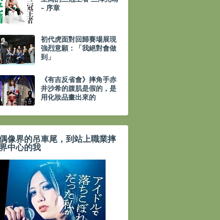
- 序章
初代虎面對回歸賽場展現
強烈意願：「我絕對會做
到」
《有吉反省會》摔角手赤
井沙希的腹肌是假的，是
用化妝品畫出來的
偶像界的吊車尾，到站上職業摔
界中心的我