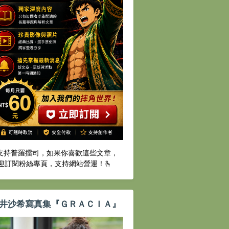
️支持普羅擂司，如果你喜歡這些文章，
迎訂閱粉絲專頁，支持網站營運！🫰
井沙希寫真集『ＧＲＡＣＩＡ』