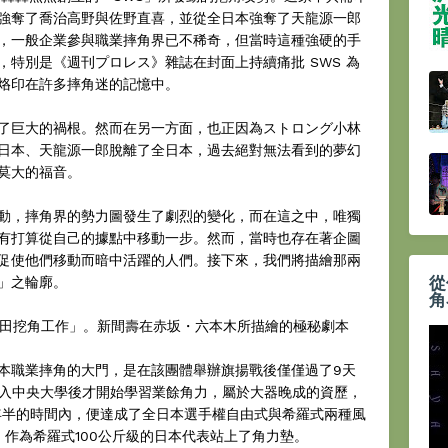
強奪了喬治高野與佐野直喜，並從全日本強奪了天龍源一郎
，一般企業參與職業摔角界已不稀奇，但當時這種強硬的手
特別是《週刊プロレス》雜誌在封面上持續痛批 SWS 為
烙印在許多摔角迷的記憶中。
了巨大的禍根。然而在另一方面，也正因為ストロング小林
日本、天龍源一郎脫離了全日本，過去絕對無法看到的夢幻
莫大的福音。
動，摔角界的勢力圖發生了劇烈的變化，而在這之中，唯獨
有打算從自己的據點中移動一步。然而，當時也存在著企圖
促使他們移動而暗中活躍的人們。接下來，我們將描繪那兩
從
」之輪廓。
角
鶴田挖角工作」。新間壽在赤坂・六本木所描繪的極秘劇本
本職業摔角的大門，是在該團體舉辦旗揚戰後僅僅過了9天
是在進入中央大學後才開始學習業餘角力，屬於大器晚成的資歷，
年半的時間內，便達成了全日本選手權自由式與希羅式兩種風
，作為希羅式100公斤級的日本代表站上了角力墊。