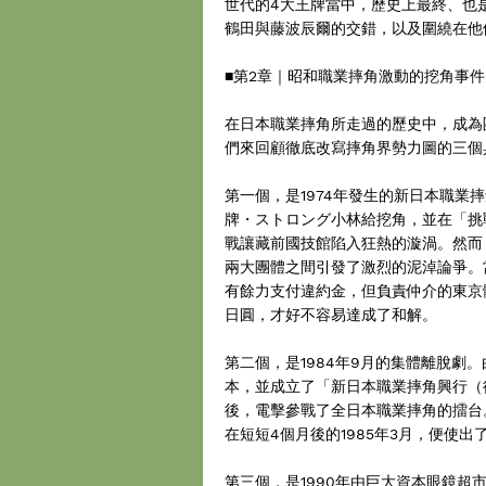
世代的4大王牌當中，歷史上最終、也
鶴田與藤波辰爾的交錯，以及圍繞在他
■第2章｜昭和職業摔角激動的挖角事
在日本職業摔角所走過的歷史中，成為
們來回顧徹底改寫摔角界勢力圖的三個
第一個，是1974年發生的新日本職
牌・ストロング小林給挖角，並在「挑
戰讓藏前國技館陷入狂熱的漩渦。然而
兩大團體之間引發了激烈的泥淖論爭。
有餘力支付違約金，但負責仲介的東京
日圓，才好不容易達成了和解。
第二個，是1984年9月的集體離脫劇
本，並成立了「新日本職業摔角興行（
後，電擊參戰了全日本職業摔角的擂台
在短短4個月後的1985年3月，便使出了挖
第三個，是1990年由巨大資本眼鏡超