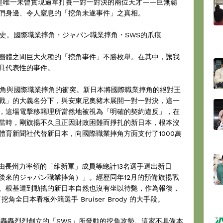
是唯一未曾實現過單打賽一對一對決的兩位天才——巨無霸
們身邊、令人窒息的「挖角未遂事件」之真相。
件史。國際職業摔角・ジャパン職業摔角・SWS的爪痕
團體之間巨大火種的「挖角事件」不勝枚舉。在其中，讓我
具代表性的事件。
業摔角與國際職業摔角的衝突。新日本將國際職業摔角的絕對王
戰」的大義名分下，與安東尼奧豬木展開一對一對決，這一
，這場電擊移籍理所當然地被視為「明確的契約違反」，在
當時，剛旗揚不久且正因財政困難而掙扎的新日本，根本沒
體育新聞社代替新日本，向國際職業摔角方面支付了1000萬
。由長州力率領的「維新軍」成員等總計13名選手退出新日
後來的ジャパン職業摔角）」。經歷同年12月的預備旗揚戰
。根基遭到動搖的新日本自然也沒有坐以待斃，作為報復，
角全日本看板外籍選手 Bruiser Brody 的大手段。
市轟轟烈烈創立的「SWS」所發動的挖角攻勢。這家不具備本