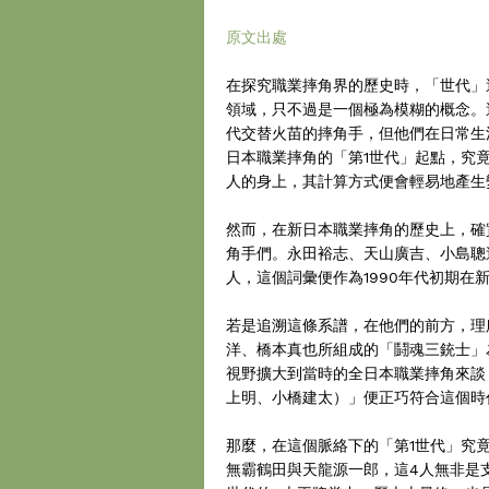
原文出處
在探究職業摔角界的歷史時，「世代」
領域，只不過是一個極為模糊的概念。
代交替火苗的摔角手，但他們在日常生
日本職業摔角的「第1世代」起點，究
人的身上，其計算方式便會輕易地產生
然而，在新日本職業摔角的歷史上，確
角手們。永田裕志、天山廣吉、小島聰
人，這個詞彙便作為1990年代初期
若是追溯這條系譜，在他們的前方，理
洋、橋本真也所組成的「鬪魂三銃士」
視野擴大到當時的全日本職業摔角來談
上明、小橋建太）」便正巧符合這個時
那麼，在這個脈絡下的「第1世代」究
無霸鶴田與天龍源一郎，這4人無非是