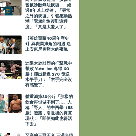
曾被診斷無法恢復……經
過6年以上復健，「尋常
之外的恢復」引發感動熱
潮「竟然能恢復到這程
度」「真是太驚人了」
【英雄齋藤40周年歷史
1】與職業摔角的相遇 迷
上安東尼奧豬木的夜晚
辻陽太於壯烈的打撃戰中
擊敗 Yuto-Ice 奪得 KO
勝！揮出超過 270 發逆
水平手刀：「右手完全沒
有感覺了」
體重減掉30公斤「那樣的
飲食再也做不到了…」人
稱「野人」的中西學（58
歲）透露，引退後的真實
現狀：「即便如此也得活
下去」
至高的三冠王者 三澤光晴