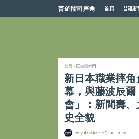
普羅擂司摔角
首頁
普羅新
首頁
巨無霸鶴田
新日本職業摔角
幕，與藤波辰爾
會」：新間壽、
史全貌
by
yuiasaka
•
6月 08, 2026