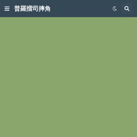
普羅擂司摔角