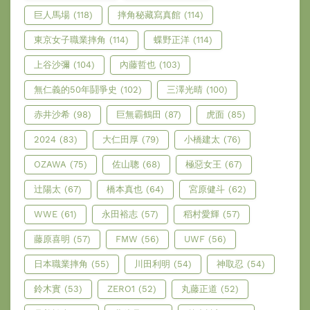
巨人馬場
(118)
摔角秘藏寫真館
(114)
東京女子職業摔角
(114)
蝶野正洋
(114)
上谷沙彌
(104)
內藤哲也
(103)
無仁義的50年鬪爭史
(102)
三澤光晴
(100)
赤井沙希
(98)
巨無霸鶴田
(87)
虎面
(85)
2024
(83)
大仁田厚
(79)
小橋建太
(76)
OZAWA
(75)
佐山聰
(68)
極惡女王
(67)
辻陽太
(67)
橋本真也
(64)
宮原健斗
(62)
WWE
(61)
永田裕志
(57)
稻村愛輝
(57)
藤原喜明
(57)
FMW
(56)
UWF
(56)
日本職業摔角
(55)
川田利明
(54)
神取忍
(54)
鈴木實
(53)
ZERO1
(52)
丸藤正道
(52)