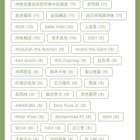
摔角名勝負與那些事件的幕後
(11)
新間壽
(11)
老虎服部
(11)
超強機器
(11)
超日本職業摔角
(11)
AEW
(10)
Gabe Kidd
(10)
上坂堇
(10)
摔角雜談
(10)
青木真也
(10)
2021
(9)
Abdullah the Butcher
(9)
André the Giant
(9)
Karl Gotch
(9)
Will Ospreay
(9)
征矢學
(9)
本間朋晃
(9)
橋本大地
(9)
泰山後藤
(9)
玖麗沙也加
(9)
石川修司
(9)
羆嵐
(9)
葛西純
(9)
飯伏幸太
(9)
黑色履歷
(9)
AMAKUSA
(8)
Dory Funk Jr.
(8)
Killer Khan
(8)
Muhammad Ali
(8)
WAR
(8)
WCW
(8)
nWo
(8)
吉江豐
(8)
大森北斗
(8)
武知海青
(8)
田上明
(8)