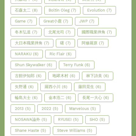
石森太二
(8)
Boltin Oleg
(7)
Evolution
(7)
Game
(7)
Great小鹿
(7)
JWP
(7)
冬木弘道
(7)
北尾光司
(7)
國際職業摔角
(7)
大日本職業摔角
(7)
曙
(7)
阿修羅原
(7)
NARAKU
(6)
Ric Flair
(6)
Shun Skywalker
(6)
Terry Funk
(6)
古館伊知郎
(6)
咆哮木村
(6)
林下詩美
(6)
矢野通
(6)
羅西小川
(6)
藤田晃生
(6)
輪島大士
(6)
金本浩二
(6)
長尾一大心
(6)
2013
(5)
2022
(5)
Marvelous
(5)
NOSAWA論外
(5)
RYUSEI
(5)
SHO
(5)
Shane Haste
(5)
Steve Williams
(5)