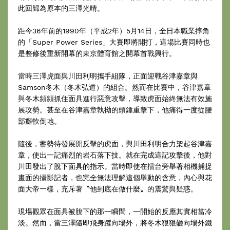
此回歸為原本的三澤光晴。
距今36年前的1990年（平成2年）5月14日，全日本職業摔角
的「Super Power Series」大賽即將開打，這場比賽同時也
是整修後重新開幕的東京體育館之開幕首戰興行。
當時三澤虎面與川田利明攜手組隊，正面迎戰谷津嘉章與
Samson冬木（冬木弘道）的組合。然而在比賽中，谷津嘉章
與冬木頻頻抓住面具進行惡意攻擊，導致虎面始終無法有效施
展攻勢。甚至在谷津嘉章執拗的頭錘重擊下，他痛得一度從腰
部癱軟倒地。
隨後，蓄勢待發展開反擊的虎面，與川田利明合力架起谷津嘉
章，使出一記痛烈的岩石落下技。就在完成這記攻擊後，他對
川田發出了脫下面具的指示。當時即使在擂台旁舉著相機捕捉
畫面的攝影記者，也完全無法理解這個舉動的含意，內心與花
面大帝一樣，充斥著〝他到底在做什麼〟的震驚與疑惑。
現場觀眾在面具被脫下的那一瞬間，一開始的反應其實相當冷
淡。然而，當三澤隨即飛身躍向場外，將冬木狠狠砸向場外鐵