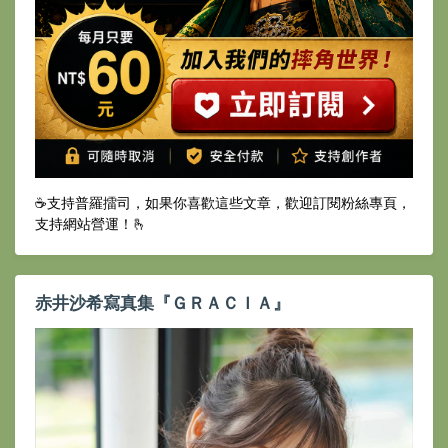
☕️支持普羅擂司，如果你喜歡這些文章，歡迎訂閱粉絲專頁，
支持網站營運！🫰
赤井沙希寫真集『ＧＲＡＣＩＡ』