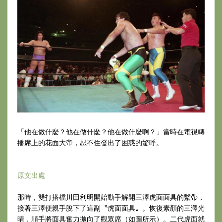
「他在做什麼？他在做什麼？他在做什麼啊？」當時在電視轉
播席上的花面大帝，忍不住發出了困惑的驚呼。
原文出處
那時，雙打搭檔川田利明開始動手解開三澤虎面面具的繫帶，
接著三澤便親手脫下了這副〝虎面面具〟。恢復素顏的三澤光
晴，順手將面具奮力拋向了觀眾席（如圖所示）。二代虎面就