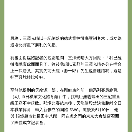
最終，三澤光晴以一記俐落的德式背摔徹底壓制冬木，成功為
這場比賽畫下勝利的句點。
賽後面對媒體記者的包圍追問，三澤光晴大方回應：「我已經
徹底拋棄虎面面具了。往後我想以素顏的三澤光晴身分在擂台
上一決勝負。其實先前天龍（源一郎）先生也曾建議我，還是
把面具脫掉比較好。」
至於他提到的天龍源一郎，在剛結束的前一個系列賽最終戰
（4月19日橫濱文化體育館）中，挑戰巨無霸鶴田的三冠重量
級王座不幸落敗。那場比賽結束後，天龍便毅然決然脫離全日
本職業摔角，轉入新創立的團體 SWS。隨後於5月10日，他
與 眼鏡超市社長田中八郎一同在虎之門的東京大倉飯店召開
了團體成立記者會。