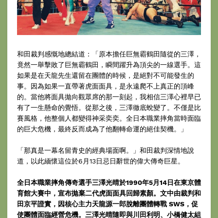
和田裁判感慨地總結道：「原本擔任巨無霸鶴田隨從的三澤，
竟然一舉擊敗了巨無霸鶴田，瞬間躍升為頂尖的一線選手。這
如果是在天龍先生還留在團體的時候，是絕對不可能發生的
事。因為如果一直帶著虎面面具，是永遠爬不上真正的頂峰
的。當他將面具拋向觀眾席的那一刻起，我相信三澤心裡早已
有了一生懸命的覺悟。從那之後，三澤徹底蛻變了。不僅是比
賽風格，他整個人都變得神采奕奕。全日本職業摔角當時面臨
的巨大危機，最終反而成為了他翻轉命運的絕佳契機。」
「那真是一幕名留青史的經典場面啊。」和田裁判深情地說
道，以此緬懷這位於6月13日忌日辭世的偉大傳奇巨星。
全日本職業摔角傳奇選手三澤光晴於1990年5月14日在東京體
育館大賽中，宣布拋棄二代虎面面具回歸素顏。文中由裁判和
田京平證實，因核心主力天龍源一郎脫離團體轉戰 SWS，促
使團體面臨經營危機。三澤光晴隨即與川田利明、小橋健太組