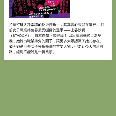
持續打破各種常識的反派摔角手，其真實心聲就在這裡。 目
前女子職業摔角界最受矚目的選手——上谷沙彌
（STADOM），首本自傳正式登場！ 以出演綜藝節目為契
機，她跨出職業摔角的圈子，讓更多大眾認識了她的存在。
如今她是引領女子摔角熱潮的重要人物，但走到今天的這段
路，絕對不能說是一帆風順。