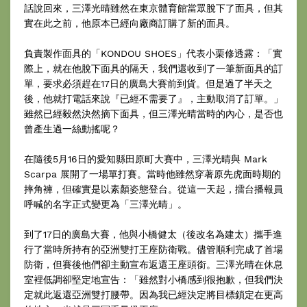
話說回來，三澤光晴雖然在東京體育館當眾脫下了面具，但其
實在此之前，他原本已經向廠商訂購了新的面具。
負責製作面具的「KONDOU SHOES」代表小栗修透露：「實
際上，就在他脫下面具的隔天，我們還收到了一筆新面具的訂
單，要求必須趕在17日的廣島大賽前到貨。但是過了半天之
後，他就打電話來說『已經不需要了』，主動取消了訂單。」
雖然已經毅然決然摘下面具，但三澤光晴當時的內心，是否也
曾產生過一絲動搖呢？
在隨後5月16日的愛知縣田原町大賽中，三澤光晴與 Mark
Scarpa 展開了一場單打賽。當時他雖然穿著原先虎面時期的
摔角褲，但確實是以素顏姿態登台。從這一天起，擂台播報員
呼喊的名字正式變更為「三澤光晴」。
到了17日的廣島大賽，他與小橋健太（後改名為建太）攜手進
行了當時所持有的亞洲雙打王座防衛戰。儘管順利完成了首場
防衛，但賽後他們卻主動宣布返還王座頭銜。三澤光晴在休息
室裡低調卻堅定地宣告：「雖然對小橋感到很抱歉，但我們決
定就此返還亞洲雙打腰帶。因為我已經決定將目標鎖定在更高