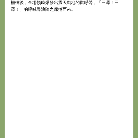
柵欄後，全場頓時爆發出震天動地的歡呼聲，「三澤！三
澤！」的呼喊聲浪隨之席捲而來。