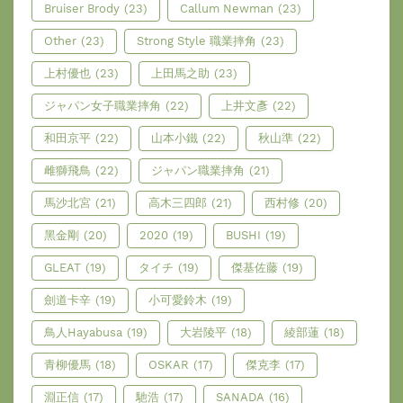
Bruiser Brody
(23)
Callum Newman
(23)
Other
(23)
Strong Style 職業摔角
(23)
上村優也
(23)
上田馬之助
(23)
ジャパン女子職業摔角
(22)
上井文彥
(22)
和田京平
(22)
山本小鐵
(22)
秋山準
(22)
雌獅飛鳥
(22)
ジャパン職業摔角
(21)
馬沙北宮
(21)
高木三四郎
(21)
西村修
(20)
黑金剛
(20)
2020
(19)
BUSHI
(19)
GLEAT
(19)
タイチ
(19)
傑基佐藤
(19)
劍道卡辛
(19)
小可愛鈴木
(19)
鳥人Hayabusa
(19)
大岩陵平
(18)
綾部蓮
(18)
青柳優馬
(18)
OSKAR
(17)
傑克李
(17)
淵正信
(17)
馳浩
(17)
SANADA
(16)