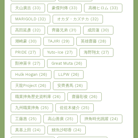
天山廣吉
(33)
豪傑列傳
(33)
高橋ヒロム
(33)
MARIGOLD
(32)
オカダ・カズチカ
(32)
高田延彥
(32)
齊藤兄弟
(31)
成田蓮
(30)
潮崎豪
(30)
TAJIRI
(29)
英雄齋藤
(28)
PRIDE
(27)
Yuto-Ice
(27)
海野翔太
(27)
獸神萊卡
(27)
Great Muta
(26)
Hulk Hogan
(26)
LLPW
(26)
天龍Project
(26)
安齊勇馬
(26)
職業摔角歷史資料庫
(26)
齋藤彰俊
(26)
九州職業摔角
(25)
佐佐木健介
(25)
工藤惠
(25)
高山善廣
(25)
摔角時光跳躍
(24)
真基上田
(24)
鰻魚沙耶香
(24)