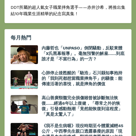
DDT所屬的超人氣女子職業摔角選手——赤井沙希，將推出集
結10年職業生涯精華的紀念寫真集！
每月熱門
內藤哲也「UNPASO」倒閉騷動，反駁東體
「X氏黑幕報導」。毫無預警的解雇……到底
誰才是「不當行為」的一方？
心肺停止後甦醒的「馳浩」石川縣知事抱持
的「我到死都想當職業摔角手」的驕傲：能
傳達活著的喜悅，就是摔角的價值
高山善廣頸髓完全損傷雖曾被診斷無法恢
復……經過6年以上復健，「尋常之外的恢
復」引發感動熱潮「竟然能恢復到這程度」
「真是太驚人了」
《我不是生病喔》現役時期至今體重減輕45
公斤，中西學先生親口透露暴瘦的原因「現