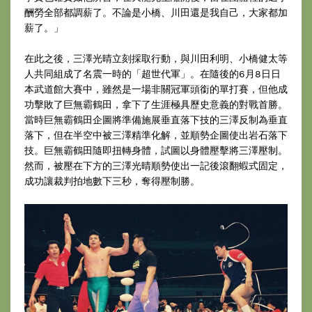
酬勞全部都調薪了。不論是小橋、川田還是我自己，大家都加
薪了。」
在此之後，三澤光晴立刻採取行動，與川田利明、小橋健太等
人共同組成了名震一時的「超世代軍」。在隨後的6月8日日
本武道館大賽中，雖然是一場非關冠軍頭銜的單打賽，但他成
功擊敗了巨無霸鶴田，拿下了生涯極具歷史意義的對戰首勝。
當時巨無霸鶴田企圖將準備施展垂直落下技的三澤反制為垂直
落下，但在半空中被三澤精準化解，並順勢企圖使出岩石落下
技。巨無霸鶴田隨即扭轉身體，試圖以身體壓擊將三澤壓制。
然而，被壓在下方的三澤光晴順勢使出一記後滾翻蝦式固定，
成功讓裁判拍地數下三秒，奪得壓制勝。