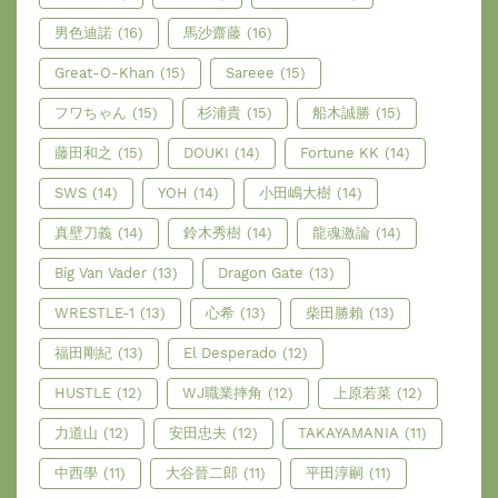
男色迪諾
(16)
馬沙齋藤
(16)
Great-O-Khan
(15)
Sareee
(15)
フワちゃん
(15)
杉浦貴
(15)
船木誠勝
(15)
藤田和之
(15)
DOUKI
(14)
Fortune KK
(14)
SWS
(14)
YOH
(14)
小田嶋大樹
(14)
真壁刀義
(14)
鈴木秀樹
(14)
龍魂激論
(14)
Big Van Vader
(13)
Dragon Gate
(13)
WRESTLE-1
(13)
心希
(13)
柴田勝賴
(13)
福田剛紀
(13)
El Desperado
(12)
HUSTLE
(12)
WJ職業摔角
(12)
上原若菜
(12)
力道山
(12)
安田忠夫
(12)
TAKAYAMANIA
(11)
中西學
(11)
大谷晉二郎
(11)
平田淳嗣
(11)