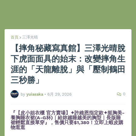
首頁
三澤光晴
【摔角秘藏寫真館】三澤光晴脫
下虎面面具的始末：改變摔角生
涯的「天龍離脫」與「壓制鶴田
三秒勝」
0
by
yuiasaka
•
6月 29, 2026
『【皮小姐衣櫃 官方賣場】✦許維恩指定款✦挺胸美-
養胸睡衣裙(A-G杯)｜給妳越睡越美的胸型｜長版睡
裙輕鬆直接單穿』，售價只要$1,380！立即上蝦皮購
物逛逛