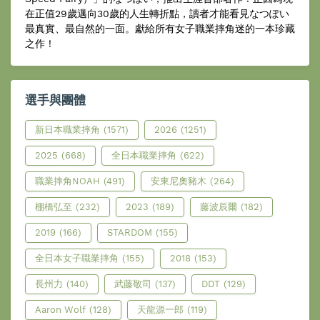
在正值29歲邁向30歲的人生轉折點，讀者才能看見なつぽい
最真實、最自然的一面。獻給所有女子職業摔角迷的一本珍藏
之作！
選手與團體
新日本職業摔角
(1571)
2026
(1251)
2025
(668)
全日本職業摔角
(622)
職業摔角NOAH
(491)
安東尼奧豬木
(264)
棚橋弘至
(232)
2023
(189)
藤波辰爾
(182)
2019
(166)
STARDOM
(155)
全日本女子職業摔角
(155)
2018
(153)
長州力
(140)
武藤敬司
(137)
DDT
(129)
Aaron Wolf
(128)
天龍源一郎
(119)