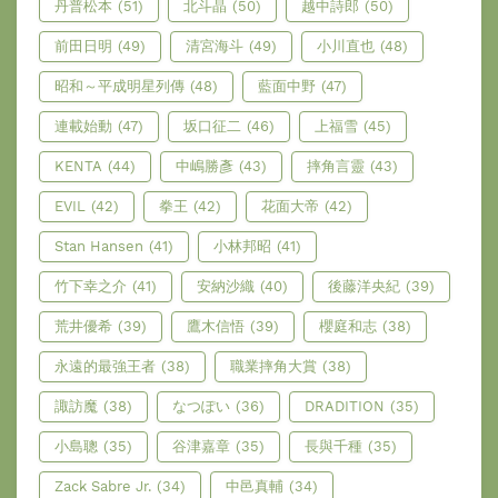
丹普松本
(51)
北斗晶
(50)
越中詩郎
(50)
前田日明
(49)
清宮海斗
(49)
小川直也
(48)
昭和～平成明星列傳
(48)
藍面中野
(47)
連載始動
(47)
坂口征二
(46)
上福雪
(45)
KENTA
(44)
中嶋勝彥
(43)
摔角言靈
(43)
EVIL
(42)
拳王
(42)
花面大帝
(42)
Stan Hansen
(41)
小林邦昭
(41)
竹下幸之介
(41)
安納沙織
(40)
後藤洋央紀
(39)
荒井優希
(39)
鷹木信悟
(39)
櫻庭和志
(38)
永遠的最強王者
(38)
職業摔角大賞
(38)
諏訪魔
(38)
なつぽい
(36)
DRADITION
(35)
小島聰
(35)
谷津嘉章
(35)
長與千種
(35)
Zack Sabre Jr.
(34)
中邑真輔
(34)