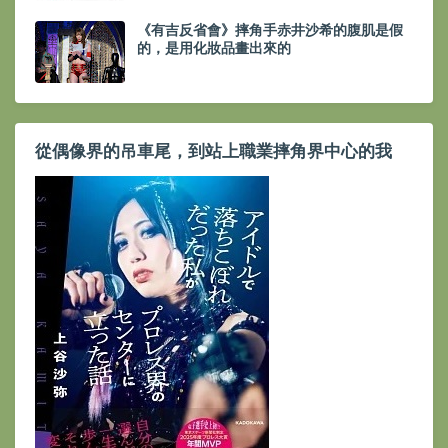
《有吉反省會》摔角手赤井沙希的腹肌是假
的，是用化妝品畫出來的
從偶像界的吊車尾，到站上職業摔角界中心的我