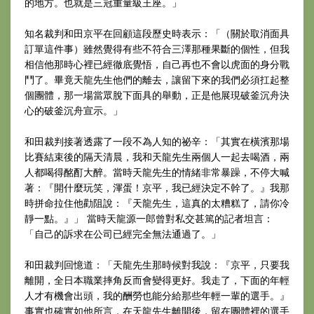
的地方。也就是三冠重量級王座。」
知名裁判和田京平在回顧這段歷史時表示：「（關於取消面具
訂單這件事）雖然覺得有些不符合三澤那種果斷的個性，但我
相信他那時心裡已經徹底覺悟，自己再也不會以虎面的身分戰
鬥了。畢竟天龍先生他們的離去，讓留下來的我們必須扛起整
個團體，那一場當眾脫下面具的舉動，正是他展現破釜沉舟決
心的破釜沉舟宣示。」
和田裁判接著透露了一段不為人知的祕辛：「其實在橫濱那場
比賽結束後的隔天清晨，我和天龍先生兩個人一起去喝酒，兩
人都喝得酩酊大醉。當時天龍先生的情緒非常暴躁，不停大喊
著：『開什麼玩笑，渾蛋！京平，我已經決定不幹了。』我那
時拼命拉住他勸阻說：『天龍先生，這真的太糟糕了，請你冷
靜一點。』」 當時天龍源一郎曾對私交甚篤的記者坦言：
「自己的訴求在公司已經完全無法通過了。」
和田裁判回憶道：「天龍先生那時候對我說：『京平，只要我
離開，全日本職業摔角反而會變得更好。我走了，下面的年輕
人才有機會出頭，我的酬勞也能分給那些年輕一輩的選手。』
事實也確實如他所言，在天龍先生離開後，留在團體裡的選手