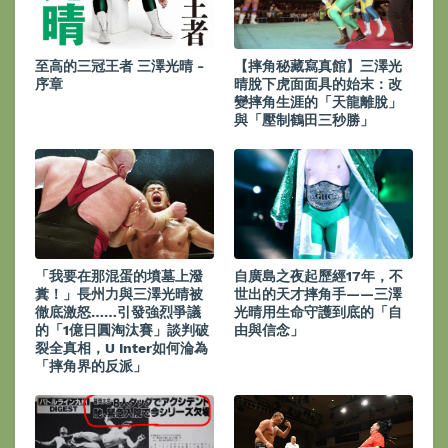
至高的三冠王者 三澤光晴 -
【摔角秘藏寫真館】三澤光
序章
晴脫下虎面面具的始末：改
變摔角生涯的「天龍離脫」
與「壓制鶴田三秒勝」
「我要在那混蛋的墳墓上潑
自廣島之夜起歷經17年，不
糞！」長州力與三澤光晴被
世出的天才摔角手——三澤
徹底激怒……引發強烈爭議
光晴用生命守護到底的「自
的「1億日圓淘汰賽」談判破
由與信念」
裂全真相，U Inter如何淪為
「摔角界的反派」