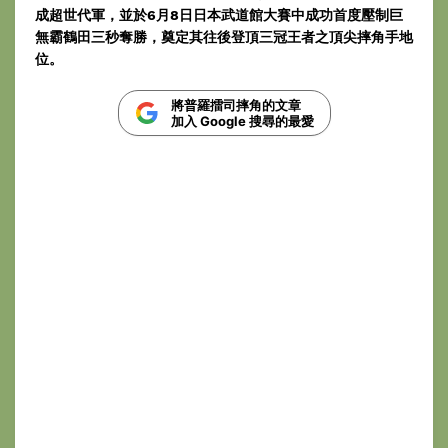
成超世代軍，並於6月8日日本武道館大賽中成功首度壓制巨
無霸鶴田三秒奪勝，奠定其往後登頂三冠王者之頂尖摔角手地
位。
將普羅擂司摔角的文章
加入 Google 搜尋的最愛