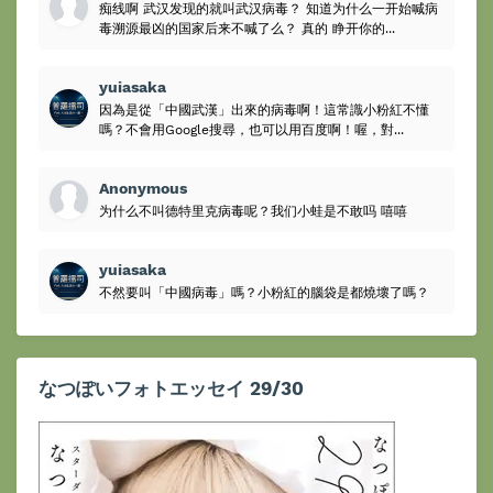
痴线啊 武汉发现的就叫武汉病毒？ 知道为什么一开始喊病
毒溯源最凶的国家后来不喊了么？ 真的 睁开你的...
yuiasaka
因為是從「中國武漢」出來的病毒啊！這常識小粉紅不懂
嗎？不會用Google搜尋，也可以用百度啊！喔，對...
Anonymous
为什么不叫德特里克病毒呢？我们小蛙是不敢吗 嘻嘻
yuiasaka
不然要叫「中國病毒」嗎？小粉紅的腦袋是都燒壞了嗎？
なつぽいフォトエッセイ 29/30