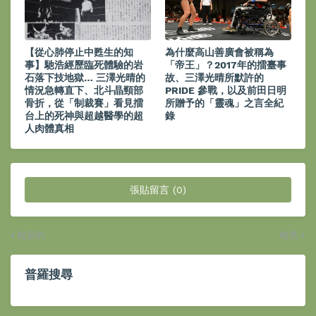
【從心肺停止中甦生的知
為什麼高山善廣會被稱為
事】馳浩經歷臨死體驗的岩
「帝王」？2017年的擂臺事
石落下技地獄… 三澤光晴的
故、三澤光晴所默許的
情況急轉直下、北斗晶頸部
PRIDE 參戰，以及前田日明
骨折，從「制裁賽」看見擂
所贈予的「靈魂」之言全紀
台上的死神與超越醫學的超
錄
人肉體真相
張貼留言 (0)
較新的
較舊
普羅搜尋