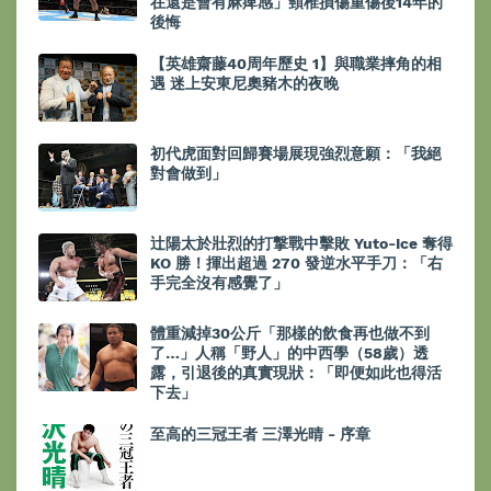
在還是會有麻痺感」頸椎損傷重傷後14年的
後悔
【英雄齋藤40周年歷史 1】與職業摔角的相
遇 迷上安東尼奧豬木的夜晚
初代虎面對回歸賽場展現強烈意願：「我絕
對會做到」
辻陽太於壯烈的打撃戰中擊敗 Yuto-Ice 奪得
KO 勝！揮出超過 270 發逆水平手刀：「右
手完全沒有感覺了」
體重減掉30公斤「那樣的飲食再也做不到
了…」人稱「野人」的中西學（58歲）透
露，引退後的真實現狀：「即便如此也得活
下去」
至高的三冠王者 三澤光晴 - 序章