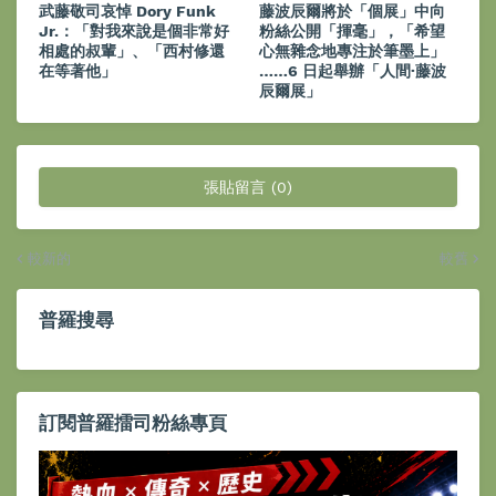
武藤敬司哀悼 Dory Funk
藤波辰爾將於「個展」中向
Jr.：「對我來說是個非常好
粉絲公開「揮毫」，「希望
相處的叔輩」、「西村修還
心無雜念地專注於筆墨上」
在等著他」
……6 日起舉辦「人間·藤波
辰爾展」
張貼留言 (0)
較新的
較舊
普羅搜尋
訂閱普羅擂司粉絲專頁