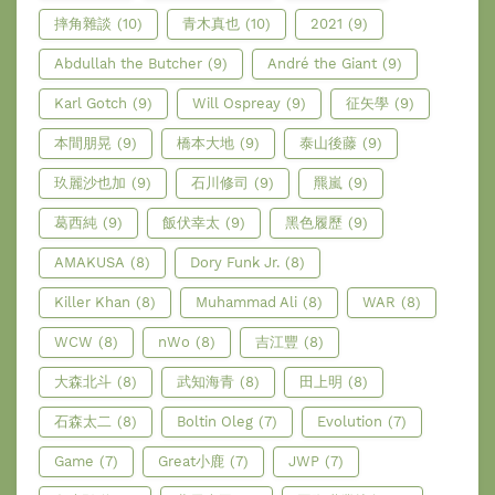
摔角雜談
(10)
青木真也
(10)
2021
(9)
Abdullah the Butcher
(9)
André the Giant
(9)
Karl Gotch
(9)
Will Ospreay
(9)
征矢學
(9)
本間朋晃
(9)
橋本大地
(9)
泰山後藤
(9)
玖麗沙也加
(9)
石川修司
(9)
羆嵐
(9)
葛西純
(9)
飯伏幸太
(9)
黑色履歷
(9)
AMAKUSA
(8)
Dory Funk Jr.
(8)
Killer Khan
(8)
Muhammad Ali
(8)
WAR
(8)
WCW
(8)
nWo
(8)
吉江豐
(8)
大森北斗
(8)
武知海青
(8)
田上明
(8)
石森太二
(8)
Boltin Oleg
(7)
Evolution
(7)
Game
(7)
Great小鹿
(7)
JWP
(7)