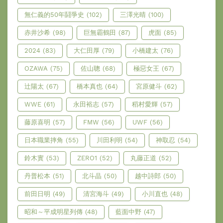
無仁義的50年鬪爭史
(102)
三澤光晴
(100)
赤井沙希
(98)
巨無霸鶴田
(87)
虎面
(85)
2024
(83)
大仁田厚
(79)
小橋建太
(76)
OZAWA
(75)
佐山聰
(68)
極惡女王
(67)
辻陽太
(67)
橋本真也
(64)
宮原健斗
(62)
WWE
(61)
永田裕志
(57)
稻村愛輝
(57)
藤原喜明
(57)
FMW
(56)
UWF
(56)
日本職業摔角
(55)
川田利明
(54)
神取忍
(54)
鈴木實
(53)
ZERO1
(52)
丸藤正道
(52)
丹普松本
(51)
北斗晶
(50)
越中詩郎
(50)
前田日明
(49)
清宮海斗
(49)
小川直也
(48)
昭和～平成明星列傳
(48)
藍面中野
(47)