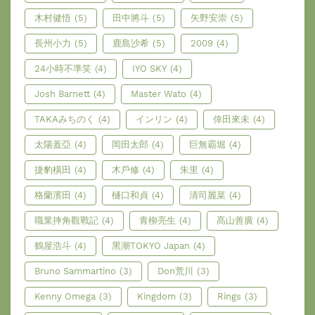
木村健悟
(5)
田中將斗
(5)
矢野安崇
(5)
長州小力
(5)
鹿島沙希
(5)
2009
(4)
24小時不準笑
(4)
IYO SKY
(4)
Josh Barnett
(4)
Master Wato
(4)
TAKAみちのく
(4)
インリン
(4)
倖田來未
(4)
太陽蓋亞
(4)
岡田太郎
(4)
巨無霸堀
(4)
捷豹橫田
(4)
木戶修
(4)
朱里
(4)
格蘭濱田
(4)
樋口和貞
(4)
清司麗菜
(4)
職業摔角觀戰記
(4)
青柳亮生
(4)
髙山善廣
(4)
鶴屋浩斗
(4)
黑潮TOKYO Japan
(4)
Bruno Sammartino
(3)
Don荒川
(3)
Kenny Omega
(3)
Kingdom
(3)
Rings
(3)