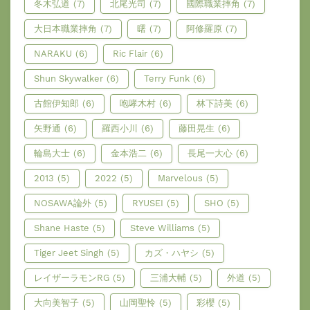
冬木弘道
(7)
北尾光司
(7)
國際職業摔角
(7)
大日本職業摔角
(7)
曙
(7)
阿修羅原
(7)
NARAKU
(6)
Ric Flair
(6)
Shun Skywalker
(6)
Terry Funk
(6)
古館伊知郎
(6)
咆哮木村
(6)
林下詩美
(6)
矢野通
(6)
羅西小川
(6)
藤田晃生
(6)
輪島大士
(6)
金本浩二
(6)
長尾一大心
(6)
2013
(5)
2022
(5)
Marvelous
(5)
NOSAWA論外
(5)
RYUSEI
(5)
SHO
(5)
Shane Haste
(5)
Steve Williams
(5)
Tiger Jeet Singh
(5)
カズ・ハヤシ
(5)
レイザーラモンRG
(5)
三浦大輔
(5)
外道
(5)
大向美智子
(5)
山岡聖怜
(5)
彩櫻
(5)