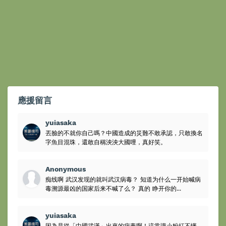
應援留言
yuiasaka
丟臉的不就你自己嗎？中國造成的災難不敢承認，只敢換名
字魚目混珠，還敢自稱泱泱大國哩，真好笑。
Anonymous
痴线啊 武汉发现的就叫武汉病毒？ 知道为什么一开始喊病
毒溯源最凶的国家后来不喊了么？ 真的 睁开你的...
yuiasaka
因為是從「中國武漢」出來的病毒啊！這常識小粉紅不懂