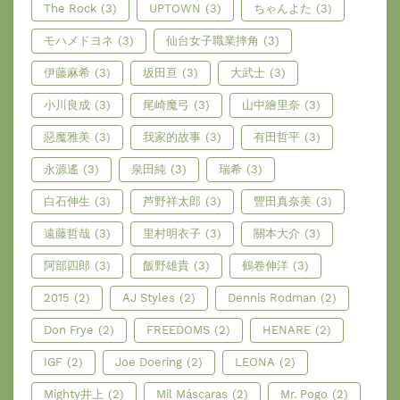
The Rock
(3)
UPTOWN
(3)
ちゃんよた
(3)
モハメドヨネ
(3)
仙台女子職業摔角
(3)
伊藤麻希
(3)
坂田亘
(3)
大武士
(3)
小川良成
(3)
尾崎魔弓
(3)
山中繪里奈
(3)
惡魔雅美
(3)
我家的故事
(3)
有田哲平
(3)
永源遙
(3)
泉田純
(3)
瑞希
(3)
白石伸生
(3)
芦野祥太郎
(3)
豐田真奈美
(3)
遠藤哲哉
(3)
里村明衣子
(3)
關本大介
(3)
阿部四郎
(3)
飯野雄貴
(3)
鶴卷伸洋
(3)
2015
(2)
AJ Styles
(2)
Dennis Rodman
(2)
Don Frye
(2)
FREEDOMS
(2)
HENARE
(2)
IGF
(2)
Joe Doering
(2)
LEONA
(2)
Mighty井上
(2)
Mil Máscaras
(2)
Mr. Pogo
(2)