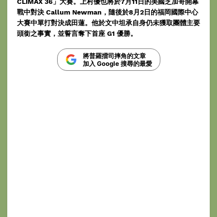
CLIMAX 36」大賽。上村優也將於7月11日的美國芝加哥開幕
戰中對決 Callum Newman，隨後於8月2日的福岡國際中心
大賽中單打對決成田蓮。他於文中坦承自身仍未獲取團體主要
頭銜之事實，並誓言奪下首座 G1 優勝。
將普羅擂司摔角的文章
加入 Google 搜尋的最愛