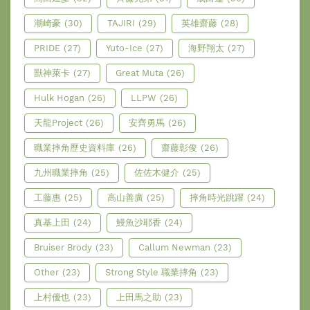
潮崎豪
(30)
TAJIRI
(29)
英雄齋藤
(28)
PRIDE
(27)
Yuto-Ice
(27)
海野翔太
(27)
獸神萊卡
(27)
Great Muta
(26)
Hulk Hogan
(26)
LLPW
(26)
天龍Project
(26)
安齊勇馬
(26)
職業摔角歷史資料庫
(26)
齋藤彰俊
(26)
九州職業摔角
(25)
佐佐木健介
(25)
工藤惠
(25)
高山善廣
(25)
摔角時光跳躍
(24)
真基上田
(24)
鰻魚沙耶香
(24)
Bruiser Brody
(23)
Callum Newman
(23)
Other
(23)
Strong Style 職業摔角
(23)
上村優也
(23)
上田馬之助
(23)