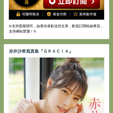
☕️支持普羅擂司，如果你喜歡這些文章，歡迎訂閱粉絲專頁，
支持網站營運！🫰
赤井沙希寫真集『ＧＲＡＣＩＡ』