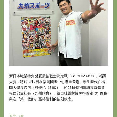
新日本職業摔角盛夏最強戰士決定戰「G1 CLIMAX 36」福岡
大賽，將於8月2日在福岡國際中心隆重登場。學生時代在福
岡大學度過的上村優也（31歲），於26日特別造訪東京體育
報西部支社長（九州體育），親自吐露對於奪得首座 G1 優勝
與在〝第二故鄉〟贏得勝利的強烈執念。
原文出處