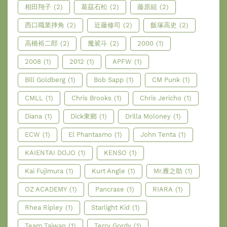
相田翔子
(2)
葛茲石松
(2)
藤原組
(2)
西口職業摔角
(2)
近藤修司
(2)
飯塚高史
(2)
高橋裕二郎
(2)
魔裟斗
(2)
2000
(1)
2008
(1)
2012
(1)
APFW
(1)
Bill Goldberg
(1)
Bob Sapp
(1)
CM Punk
(1)
CMLL
(1)
Chris Brooks
(1)
Chris Jericho
(1)
Diana
(1)
Dick東鄉
(1)
Drilla Moloney
(1)
ECW
(1)
El Phantasmo
(1)
John Tenta
(1)
KAIENTAI DOJO
(1)
KENSO
(1)
Kai Fujimura
(1)
Kurt Angle
(1)
Mr.雁之助
(1)
OZ ACADEMY
(1)
Pancrase
(1)
RIARA
(1)
Rhea Ripley
(1)
Starlight Kid
(1)
Team Taiwan
(1)
Terry Gordy
(1)