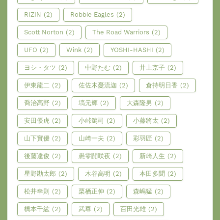
RIZIN
(2)
Robbie Eagles
(2)
Scott Norton
(2)
The Road Warriors
(2)
UFO
(2)
Wink
(2)
YOSHI-HASHI
(2)
ヨシ・タツ
(2)
中野たむ
(2)
井上京子
(2)
伊東龍二
(2)
佐佐木憂流迦
(2)
倉持明日香
(2)
喬治高野
(2)
塙元輝
(2)
大森隆男
(2)
安田優虎
(2)
小峠篤司
(2)
小藤將太
(2)
山下實優
(2)
山崎一夫
(2)
彩羽匠
(2)
後藤達俊
(2)
愚零闘咲夜
(2)
新崎人生
(2)
星野勘太郎
(2)
木谷高明
(2)
本田多聞
(2)
松井幸則
(2)
栗栖正伸
(2)
森嶋猛
(2)
橋本千紘
(2)
武尊
(2)
百田光雄
(2)