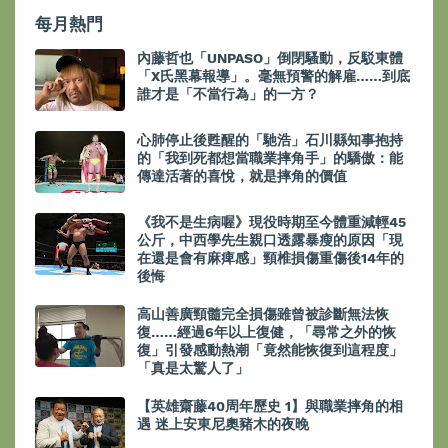
每月熱門
內藤哲也「UNPASO」倒閉騷動，反駁東體
「X氏黑幕報導」。毫無預警的解雇……到底
誰才是「不當行為」的一方？
心肺停止後甦醒的「馳浩」石川縣知事抱持
的「我到死都想當職業摔角手」的驕傲：能
傳達活著的喜悅，就是摔角的價值
《我不是生病喔》現役時期至今體重減輕45
公斤，中西學先生親口透露暴瘦的原因「現
在還是會有麻痺感」頸椎損傷重傷後14年的
後悔
高山善廣頸髓完全損傷雖曾被診斷無法恢
復……經過6年以上復健，「尋常之外的恢
復」引發感動熱潮「竟然能恢復到這程度」
「真是太驚人了」
【英雄齋藤40周年歷史 1】與職業摔角的相
遇 迷上安東尼奧豬木的夜晚