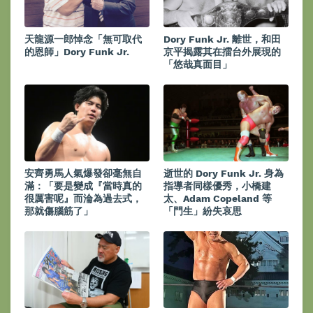
天龍源一郎悼念「無可取代
Dory Funk Jr. 離世，和田
的恩師」Dory Funk Jr.
京平揭露其在擂台外展現的
「悠哉真面目」
安齊勇馬人氣爆發卻毫無自
逝世的 Dory Funk Jr. 身為
滿：「要是變成『當時真的
指導者同樣優秀，小橋建
很厲害呢』而淪為過去式，
太、Adam Copeland 等
那就傷腦筋了」
「門生」紛失哀思