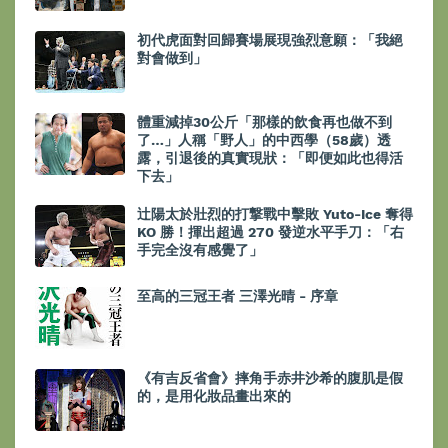
初代虎面對回歸賽場展現強烈意願：「我絕
對會做到」
體重減掉30公斤「那樣的飲食再也做不到
了…」人稱「野人」的中西學（58歲）透
露，引退後的真實現狀：「即便如此也得活
下去」
辻陽太於壯烈的打撃戰中擊敗 Yuto-Ice 奪得
KO 勝！揮出超過 270 發逆水平手刀：「右
手完全沒有感覺了」
至高的三冠王者 三澤光晴 - 序章
《有吉反省會》摔角手赤井沙希的腹肌是假
的，是用化妝品畫出來的