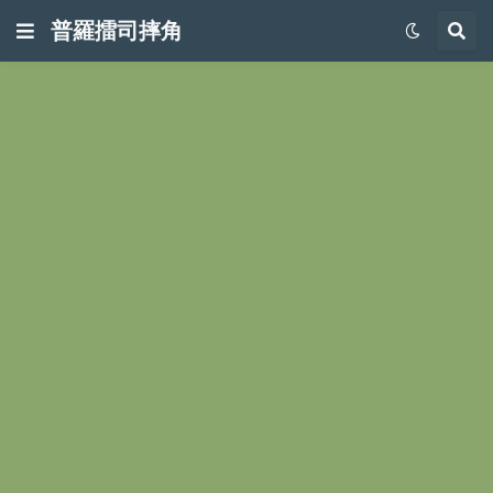
普羅擂司摔角