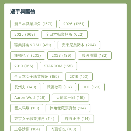
選手與團體
新日本職業摔角
(1571)
2026
(1251)
2025
(668)
全日本職業摔角
(622)
職業摔角NOAH
(491)
安東尼奧豬木
(264)
棚橋弘至
(232)
2023
(189)
藤波辰爾
(182)
2019
(166)
STARDOM
(155)
全日本女子職業摔角
(155)
2018
(153)
長州力
(140)
武藤敬司
(137)
DDT
(129)
Aaron Wolf
(128)
天龍源一郎
(119)
巨人馬場
(118)
摔角秘藏寫真館
(114)
東京女子職業摔角
(114)
蝶野正洋
(114)
上谷沙彌
(104)
內藤哲也
(103)