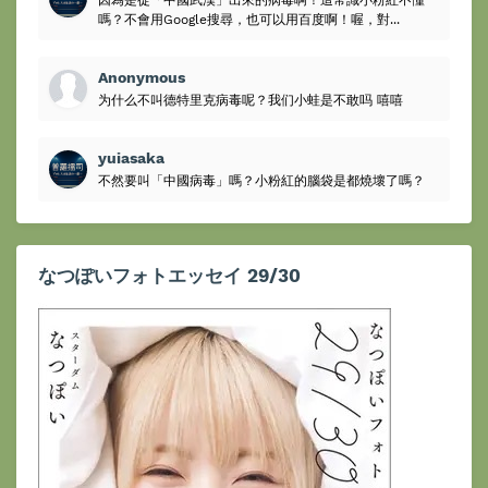
嗎？不會用Google搜尋，也可以用百度啊！喔，對...
Anonymous
为什么不叫德特里克病毒呢？我们小蛙是不敢吗 嘻嘻
yuiasaka
不然要叫「中國病毒」嗎？小粉紅的腦袋是都燒壞了嗎？
なつぽいフォトエッセイ 29/30