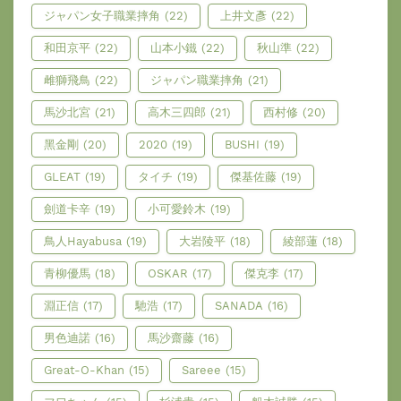
ジャパン女子職業摔角
(22)
上井文彥
(22)
和田京平
(22)
山本小鐵
(22)
秋山準
(22)
雌獅飛鳥
(22)
ジャパン職業摔角
(21)
馬沙北宮
(21)
高木三四郎
(21)
西村修
(20)
黑金剛
(20)
2020
(19)
BUSHI
(19)
GLEAT
(19)
タイチ
(19)
傑基佐藤
(19)
劍道卡辛
(19)
小可愛鈴木
(19)
鳥人Hayabusa
(19)
大岩陵平
(18)
綾部蓮
(18)
青柳優馬
(18)
OSKAR
(17)
傑克李
(17)
淵正信
(17)
馳浩
(17)
SANADA
(16)
男色迪諾
(16)
馬沙齋藤
(16)
Great-O-Khan
(15)
Sareee
(15)