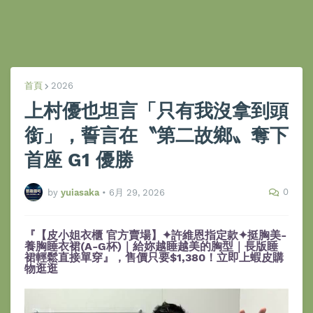
首頁
2026
上村優也坦言「只有我沒拿到頭
銜」，誓言在〝第二故鄉〟奪下
首座 G1 優勝
0
by
yuiasaka
•
6月 29, 2026
『【皮小姐衣櫃 官方賣場】✦許維恩指定款✦挺胸美-
養胸睡衣裙(A-G杯)｜給妳越睡越美的胸型｜長版睡
裙輕鬆直接單穿』，售價只要$1,380！立即上蝦皮購
物逛逛