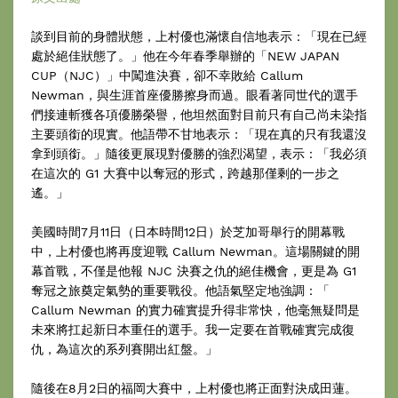
談到目前的身體狀態，上村優也滿懷自信地表示：「現在已經
處於絕佳狀態了。」他在今年春季舉辦的「NEW JAPAN
CUP（NJC）」中闖進決賽，卻不幸敗給 Callum
Newman，與生涯首座優勝擦身而過。眼看著同世代的選手
們接連斬獲各項優勝榮譽，他坦然面對目前只有自己尚未染指
主要頭銜的現實。他語帶不甘地表示：「現在真的只有我還沒
拿到頭銜。」隨後更展現對優勝的強烈渴望，表示：「我必須
在這次的 G1 大賽中以奪冠的形式，跨越那僅剩的一步之
遙。」
美國時間7月11日（日本時間12日）於芝加哥舉行的開幕戰
中，上村優也將再度迎戰 Callum Newman。這場關鍵的開
幕首戰，不僅是他報 NJC 決賽之仇的絕佳機會，更是為 G1
奪冠之旅奠定氣勢的重要戰役。他語氣堅定地強調：「
Callum Newman 的實力確實提升得非常快，他毫無疑問是
未來將扛起新日本重任的選手。我一定要在首戰確實完成復
仇，為這次的系列賽開出紅盤。」
隨後在8月2日的福岡大賽中，上村優也將正面對決成田蓮。