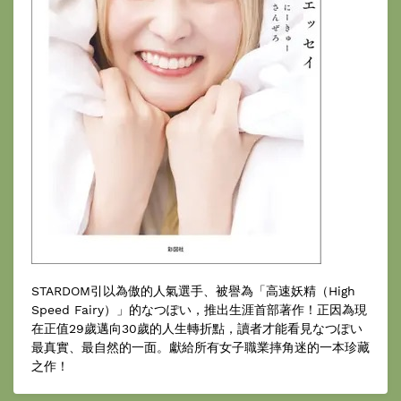
STARDOM引以為傲的人氣選手、被譽為「高速妖精（High
Speed Fairy）」的なつぽい，推出生涯首部著作！正因為現
在正值29歲邁向30歲的人生轉折點，讀者才能看見なつぽい
最真實、最自然的一面。獻給所有女子職業摔角迷的一本珍藏
之作！