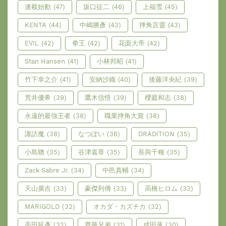
連載始動
(47)
坂口征二
(46)
上福雪
(45)
KENTA
(44)
中嶋勝彥
(43)
摔角言靈
(43)
EVIL
(42)
拳王
(42)
花面大帝
(42)
Stan Hansen
(41)
小林邦昭
(41)
竹下幸之介
(41)
安納沙織
(40)
後藤洋央紀
(39)
荒井優希
(39)
鷹木信悟
(39)
櫻庭和志
(38)
永遠的最強王者
(38)
職業摔角大賞
(38)
諏訪魔
(38)
なつぽい
(36)
DRADITION
(35)
小島聰
(35)
谷津嘉章
(35)
長與千種
(35)
Zack Sabre Jr.
(34)
中邑真輔
(34)
天山廣吉
(33)
豪傑列傳
(33)
高橋ヒロム
(33)
MARIGOLD
(32)
オカダ・カズチカ
(32)
高田延彥
(32)
齊藤兄弟
(31)
成田蓮
(30)