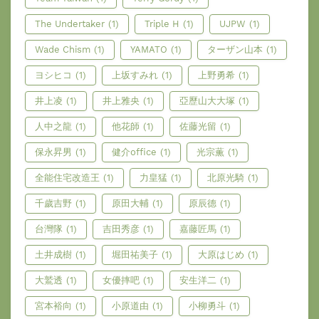
The Undertaker
(1)
Triple H
(1)
UJPW
(1)
Wade Chism
(1)
YAMATO
(1)
ターザン山本
(1)
ヨシヒコ
(1)
上坂すみれ
(1)
上野勇希
(1)
井上凌
(1)
井上雅央
(1)
亞歷山大大塚
(1)
人中之龍
(1)
他花師
(1)
佐藤光留
(1)
保永昇男
(1)
健介office
(1)
光宗薫
(1)
全能住宅改造王
(1)
力皇猛
(1)
北原光騎
(1)
千歲吉野
(1)
原田大輔
(1)
原辰德
(1)
台灣隊
(1)
吉田秀彦
(1)
嘉藤匠馬
(1)
土井成樹
(1)
堀田祐美子
(1)
大原はじめ
(1)
大鷲透
(1)
女優摔吧
(1)
安生洋二
(1)
宮本裕向
(1)
小原道由
(1)
小柳勇斗
(1)