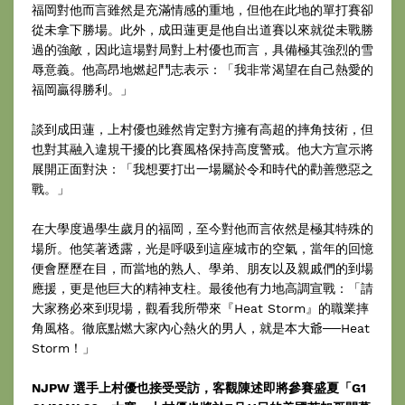
福岡對他而言雖然是充滿情感的重地，但他在此地的單打賽卻
從未拿下勝場。此外，成田蓮更是他自出道賽以來就從未戰勝
過的強敵，因此這場對局對上村優也而言，具備極其強烈的雪
辱意義。他高昂地燃起鬥志表示：「我非常渴望在自己熱愛的
福岡贏得勝利。」
談到成田蓮，上村優也雖然肯定對方擁有高超的摔角技術，但
也對其融入違規干擾的比賽風格保持高度警戒。他大方宣示將
展開正面對決：「我想要打出一場屬於令和時代的勸善懲惡之
戰。」
在大學度過學生歲月的福岡，至今對他而言依然是極其特殊的
場所。他笑著透露，光是呼吸到這座城市的空氣，當年的回憶
便會歷歷在目，而當地的熟人、學弟、朋友以及親戚們的到場
應援，更是他巨大的精神支柱。最後他有力地高調宣戰：「請
大家務必來到現場，觀看我所帶來『Heat Storm』的職業摔
角風格。徹底點燃大家內心熱火的男人，就是本大爺──Heat
Storm！」
NJPW 選手上村優也接受受訪，客觀陳述即將參賽盛夏「G1