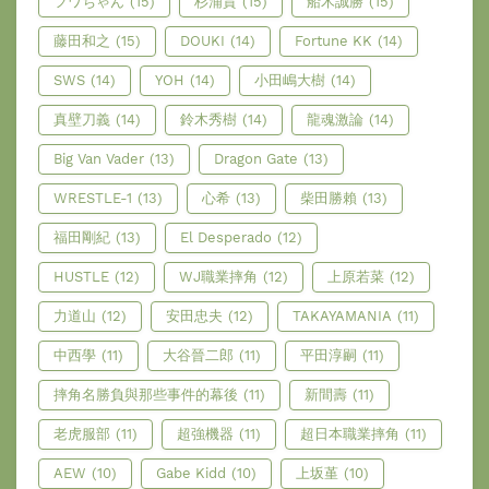
フワちゃん
(15)
杉浦貴
(15)
船木誠勝
(15)
藤田和之
(15)
DOUKI
(14)
Fortune KK
(14)
SWS
(14)
YOH
(14)
小田嶋大樹
(14)
真壁刀義
(14)
鈴木秀樹
(14)
龍魂激論
(14)
Big Van Vader
(13)
Dragon Gate
(13)
WRESTLE-1
(13)
心希
(13)
柴田勝賴
(13)
福田剛紀
(13)
El Desperado
(12)
HUSTLE
(12)
WJ職業摔角
(12)
上原若菜
(12)
力道山
(12)
安田忠夫
(12)
TAKAYAMANIA
(11)
中西學
(11)
大谷晉二郎
(11)
平田淳嗣
(11)
摔角名勝負與那些事件的幕後
(11)
新間壽
(11)
老虎服部
(11)
超強機器
(11)
超日本職業摔角
(11)
AEW
(10)
Gabe Kidd
(10)
上坂堇
(10)