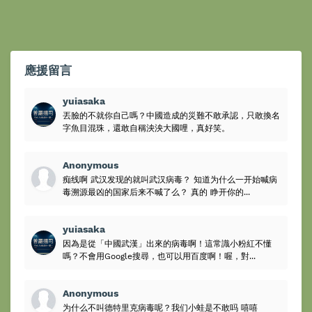
應援留言
yuiasaka
丟臉的不就你自己嗎？中國造成的災難不敢承認，只敢換名
字魚目混珠，還敢自稱泱泱大國哩，真好笑。
Anonymous
痴线啊 武汉发现的就叫武汉病毒？ 知道为什么一开始喊病
毒溯源最凶的国家后来不喊了么？ 真的 睁开你的...
yuiasaka
因為是從「中國武漢」出來的病毒啊！這常識小粉紅不懂
嗎？不會用Google搜尋，也可以用百度啊！喔，對...
Anonymous
为什么不叫德特里克病毒呢？我们小蛙是不敢吗 嘻嘻