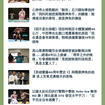
心肺停止後甦醒的「馳浩」石川縣知事抱持
的「我到死都想當職業摔角手」的驕傲：能
傳達活著的喜悅，就是摔角的價值
《我不是生病喔》現役時期至今體重減輕45
公斤，中西學先生親口透露暴瘦的原因「現
在還是會有麻痺感」頸椎損傷重傷後14年的
後悔
高山善廣頸髓完全損傷雖曾被診斷無法恢
復……經過6年以上復健，「尋常之外的恢
復」引發感動熱潮「竟然能恢復到這程度」
「真是太驚人了」
【英雄齋藤40周年歷史 1】與職業摔角的相
遇 迷上安東尼奧豬木的夜晚
辻陽太於壯烈的打撃戰中擊敗 Yuto-Ice 奪得
KO 勝！揮出超過 270 發逆水平手刀：「右
手完全沒有感覺了」