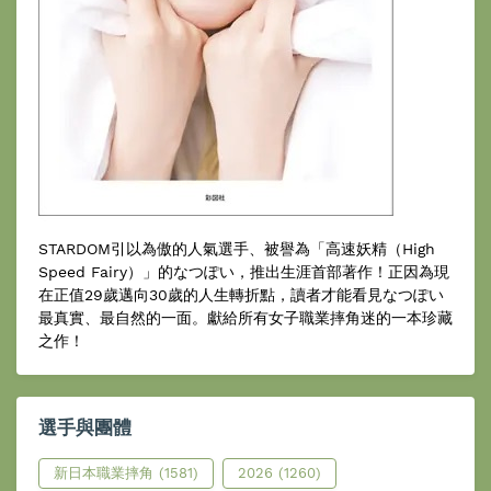
STARDOM引以為傲的人氣選手、被譽為「高速妖精（High
Speed Fairy）」的なつぽい，推出生涯首部著作！正因為現
在正值29歲邁向30歲的人生轉折點，讀者才能看見なつぽい
最真實、最自然的一面。獻給所有女子職業摔角迷的一本珍藏
之作！
選手與團體
新日本職業摔角
(1581)
2026
(1260)