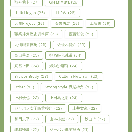
獸神萊卡
(27)
Great Muta
(26)
Hulk Hogan
(26)
LLPW
(26)
天龍Project
(26)
安齊勇馬
(26)
工藤惠
(26)
職業摔角歷史資料庫
(26)
齋藤彰俊
(26)
九州職業摔角
(25)
佐佐木健介
(25)
高山善廣
(25)
摔角時光跳躍
(24)
真基上田
(24)
鰻魚沙耶香
(24)
Bruiser Brody
(23)
Callum Newman
(23)
Other
(23)
Strong Style 職業摔角
(23)
上村優也
(23)
上田馬之助
(23)
ジャパン女子職業摔角
(22)
上井文彥
(22)
和田京平
(22)
山本小鐵
(22)
秋山準
(22)
雌獅飛鳥
(22)
ジャパン職業摔角
(21)