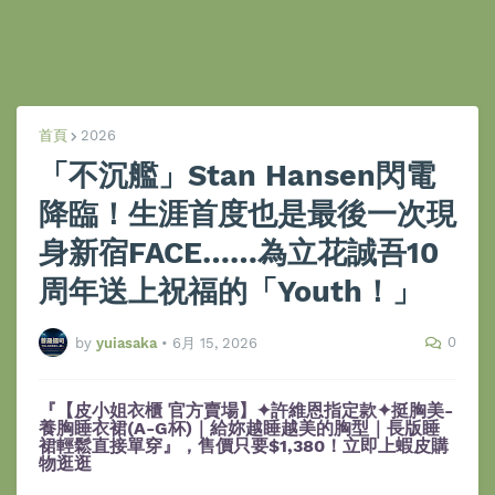
首頁
2026
「不沉艦」Stan Hansen閃電
降臨！生涯首度也是最後一次現
身新宿FACE……為立花誠吾10
周年送上祝福的「Youth！」
0
by
yuiasaka
•
6月 15, 2026
『【皮小姐衣櫃 官方賣場】✦許維恩指定款✦挺胸美-
養胸睡衣裙(A-G杯)｜給妳越睡越美的胸型｜長版睡
裙輕鬆直接單穿』，售價只要$1,380！立即上蝦皮購
物逛逛