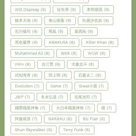
Will Ospreay
(9)
征矢學
(9)
本間朋晃
(9)
橋本大地
(9)
泰山後藤
(9)
玖麗沙也加
(9)
石川修司
(9)
羆嵐
(9)
葛西純
(9)
黑色履歷
(9)
AMAKUSA
(8)
Killer Khan
(8)
Muhammad Ali
(8)
WAR
(8)
WCW
(8)
nWo
(8)
吉江豐
(8)
大森北斗
(8)
武知海青
(8)
田上明
(8)
石森太二
(8)
Evolution
(7)
Game
(7)
Great小鹿
(7)
JWP
(7)
冬木弘道
(7)
北尾光司
(7)
國際職業摔角
(7)
大日本職業摔角
(7)
曙
(7)
阿修羅原
(7)
NARAKU
(6)
Ric Flair
(6)
Shun Skywalker
(6)
Terry Funk
(6)