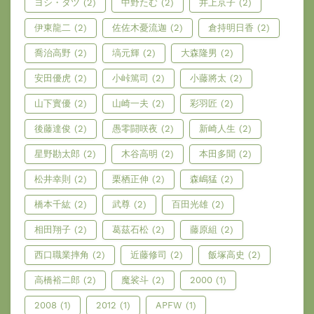
ヨシ・タツ
(2)
中野たむ
(2)
井上京子
(2)
伊東龍二
(2)
佐佐木憂流迦
(2)
倉持明日香
(2)
喬治高野
(2)
塙元輝
(2)
大森隆男
(2)
安田優虎
(2)
小峠篤司
(2)
小藤將太
(2)
山下實優
(2)
山崎一夫
(2)
彩羽匠
(2)
後藤達俊
(2)
愚零闘咲夜
(2)
新崎人生
(2)
星野勘太郎
(2)
木谷高明
(2)
本田多聞
(2)
松井幸則
(2)
栗栖正伸
(2)
森嶋猛
(2)
橋本千紘
(2)
武尊
(2)
百田光雄
(2)
相田翔子
(2)
葛茲石松
(2)
藤原組
(2)
西口職業摔角
(2)
近藤修司
(2)
飯塚高史
(2)
高橋裕二郎
(2)
魔裟斗
(2)
2000
(1)
2008
(1)
2012
(1)
APFW
(1)