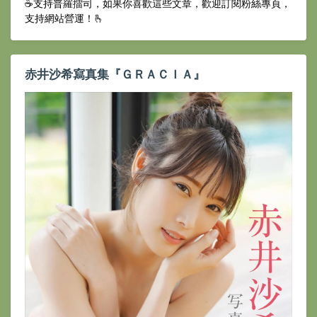
☕️支持普羅擂司，如果你喜歡這些文章，歡迎訂閱粉絲專頁，
支持網站營運！🫰
赤井沙希寫真集『ＧＲＡＣＩＡ』