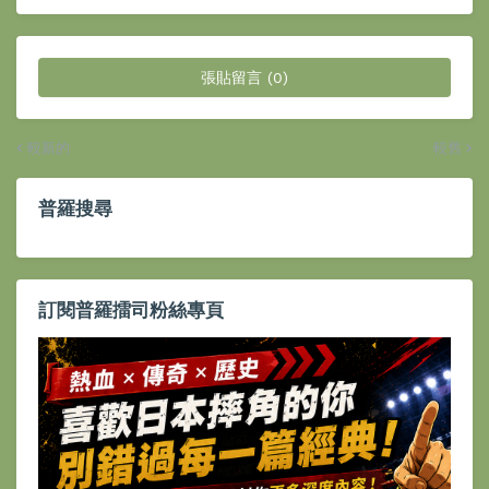
張貼留言 (0)
較新的
較舊
普羅搜尋
訂閱普羅擂司粉絲專頁