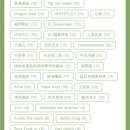
龍魂激論
(14)
Big Van Vader
(13)
Dragon Gate
(13)
WRESTLE-1
(13)
心希
(13)
福田剛紀
(13)
El Desperado
(12)
HUSTLE
(12)
WJ職業摔角
(12)
上原若菜
(12)
力道山
(12)
安田忠夫
(12)
TAKAYAMANIA
(11)
中西學
(11)
大谷晉二郎
(11)
平田淳嗣
(11)
摔角名勝負與那些事件的幕後
(11)
新間壽
(11)
老虎服部
(11)
超強機器
(11)
超日本職業摔角
(11)
AEW
(10)
Gabe Kidd
(10)
上坂堇
(10)
摔角雜談
(10)
青木真也
(10)
飯伏幸太
(10)
2021
(9)
Abdullah the Butcher
(9)
André the Giant
(9)
Boltin Oleg
(9)
Dory Funk Jr.
(9)
Karl Gotch
(9)