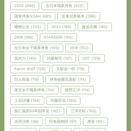
2025
(668)
全日本職業摔角
(622)
職業摔角NOAH
(491)
安東尼奧豬木
(266)
棚橋弘至
(232)
2023
(189)
藤波辰爾
(182)
2019
(166)
STARDOM
(155)
全日本女子職業摔角
(155)
2018
(153)
長州力
(140)
武藤敬司
(137)
DDT
(129)
Aaron Wolf
(128)
天龍源一郎
(119)
巨人馬場
(118)
摔角秘藏寫真館
(114)
東京女子職業摔角
(114)
蝶野正洋
(114)
上谷沙彌
(104)
內藤哲也
(103)
無仁義的50年鬪爭史
(102)
三澤光晴
(100)
赤井沙希
(98)
巨無霸鶴田
(87)
虎面
(85)