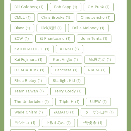
Bill Goldberg
(1)
Bob Sapp
(1)
CM Punk
(1)
CMLL
(1)
Chris Brooks
(1)
Chris Jericho
(1)
Diana
(1)
Dick東鄉
(1)
Drilla Moloney
(1)
ECW
(1)
El Phantasmo
(1)
John Tenta
(1)
KAIENTAI DOJO
(1)
KENSO
(1)
Kai Fujimura
(1)
Kurt Angle
(1)
Mr.雁之助
(1)
OZ ACADEMY
(1)
Pancrase
(1)
RIARA
(1)
Rhea Ripley
(1)
Starlight Kid
(1)
Team Taiwan
(1)
Terry Gordy
(1)
The Undertaker
(1)
Triple H
(1)
UJPW
(1)
Wade Chism
(1)
YAMATO
(1)
ターザン山本
(1)
ヨシヒコ
(1)
上坂すみれ
(1)
上野勇希
(1)