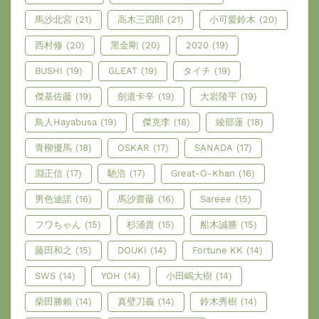
馬沙北宮
(21)
高木三四郎
(21)
小可愛鈴木
(20)
西村修
(20)
黑金剛
(20)
2020
(19)
BUSHI
(19)
GLEAT
(19)
タイチ
(19)
傑基佐藤
(19)
劍道卡辛
(19)
大岩陵平
(19)
鳥人Hayabusa
(19)
傑克李
(18)
綾部蓮
(18)
青柳優馬
(18)
OSKAR
(17)
SANADA
(17)
淵正信
(17)
馳浩
(17)
Great-O-Khan
(16)
男色迪諾
(16)
馬沙齋藤
(16)
Sareee
(15)
フワちゃん
(15)
杉浦貴
(15)
船木誠勝
(15)
藤田和之
(15)
DOUKI
(14)
Fortune KK
(14)
SWS
(14)
YOH
(14)
小田嶋大樹
(14)
柴田勝賴
(14)
真壁刀義
(14)
鈴木秀樹
(14)