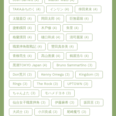
TAKAみちのく
(4)
インリン
(4)
倖田來未
(4)
太陽蓋亞
(4)
岡田太郎
(4)
巨無霸堀
(4)
捷豹橫田
(4)
木戶修
(4)
朱里
(4)
格蘭濱田
(4)
樋口和貞
(4)
清司麗菜
(4)
職業摔角觀戰記
(4)
豐田真奈美
(4)
青柳亮生
(4)
髙山善廣
(4)
鶴屋浩斗
(4)
黑潮TOKYO Japan
(4)
Bruno Sammartino
(3)
Don荒川
(3)
Kenny Omega
(3)
Kingdom
(3)
Rings
(3)
The Rock
(3)
UPTOWN
(3)
ちゃんよた
(3)
モハメドヨネ
(3)
仙台女子職業摔角
(3)
伊藤麻希
(3)
坂田亘
(3)
大武士
(3)
小川良成
(3)
尾崎魔弓
(3)