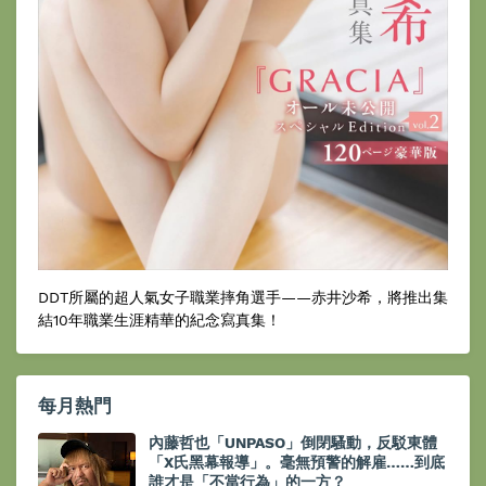
DDT所屬的超人氣女子職業摔角選手——赤井沙希，將推出集
結10年職業生涯精華的紀念寫真集！
每月熱門
內藤哲也「UNPASO」倒閉騷動，反駁東體
「X氏黑幕報導」。毫無預警的解雇……到底
誰才是「不當行為」的一方？