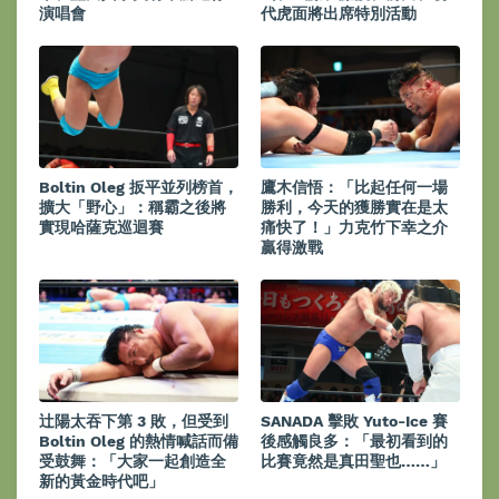
演唱會
代虎面將出席特別活動
Boltin Oleg 扳平並列榜首，
鷹木信悟：「比起任何一場
擴大「野心」：稱霸之後將
勝利，今天的獲勝實在是太
實現哈薩克巡迴賽
痛快了！」力克竹下幸之介
贏得激戰
辻陽太吞下第 3 敗，但受到
SANADA 擊敗 Yuto-Ice 賽
Boltin Oleg 的熱情喊話而備
後感觸良多：「最初看到的
受鼓舞：「大家一起創造全
比賽竟然是真田聖也……」
新的黃金時代吧」