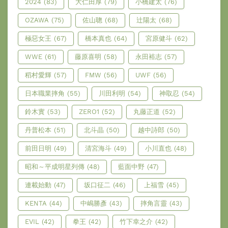
2024
(83)
大仁田厚
(79)
小橋建太
(76)
OZAWA
(75)
佐山聰
(68)
辻陽太
(68)
極惡女王
(67)
橋本真也
(64)
宮原健斗
(62)
WWE
(61)
藤原喜明
(58)
永田裕志
(57)
稻村愛輝
(57)
FMW
(56)
UWF
(56)
日本職業摔角
(55)
川田利明
(54)
神取忍
(54)
鈴木實
(53)
ZERO1
(52)
丸藤正道
(52)
丹普松本
(51)
北斗晶
(50)
越中詩郎
(50)
前田日明
(49)
清宮海斗
(49)
小川直也
(48)
昭和～平成明星列傳
(48)
藍面中野
(47)
連載始動
(47)
坂口征二
(46)
上福雪
(45)
KENTA
(44)
中嶋勝彥
(43)
摔角言靈
(43)
EVIL
(42)
拳王
(42)
竹下幸之介
(42)