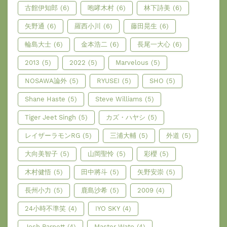
古館伊知郎
(6)
咆哮木村
(6)
林下詩美
(6)
矢野通
(6)
羅西小川
(6)
藤田晃生
(6)
輪島大士
(6)
金本浩二
(6)
長尾一大心
(6)
2013
(5)
2022
(5)
Marvelous
(5)
NOSAWA論外
(5)
RYUSEI
(5)
SHO
(5)
Shane Haste
(5)
Steve Williams
(5)
Tiger Jeet Singh
(5)
カズ・ハヤシ
(5)
レイザーラモンRG
(5)
三浦大輔
(5)
外道
(5)
大向美智子
(5)
山岡聖怜
(5)
彩櫻
(5)
木村健悟
(5)
田中將斗
(5)
矢野安崇
(5)
長州小力
(5)
鹿島沙希
(5)
2009
(4)
24小時不準笑
(4)
IYO SKY
(4)
Josh Barnett
(4)
Master Wato
(4)