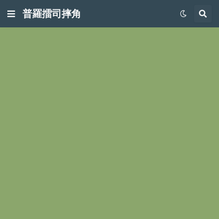
普羅擂司摔角