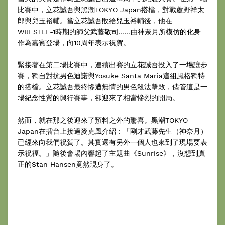
比賽中，立花誠吾與黑潮TOKYO Japan搭檔，對戰蘆野祥太
郎與兒玉裕輔。當立花誠吾敗給兒玉裕輔後，他在
WRESTLE-1時期的師父武藤敬司……由神奈月所模仿的化身
作為嘉賓登場，向10周年表示祝賀。
緊接著在第二場比賽中，連續出賽的立花誠吾投入了一場讓步
賽，獨自對抗男色迪諾與Yosuke Santa Maria這組風格獨特
的搭檔。立花誠吾最終慘遭無情的男色殺法擊敗，儘管這是一
場紀念性質的興行賽事，卻迎來了相當慘烈的開局。
然而，就在那之後迎來了預料之外的驚喜。黑潮TOKYO
Japan在擂台上接過麥克風介紹：「剛才武藤先生（神奈月）
已經來向我們祝賀了。其實還有另外一個人也來到了現場要表
示祝福。」隨後會場內響起了主題曲《Sunrise》，沒想到真
正的Stan Hansen竟然現身了。