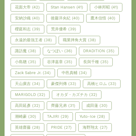
花面大帝
(42)
Stan Hansen
(41)
小林邦昭
(41)
安納沙織
(40)
後藤洋央紀
(40)
鷹木信悟
(40)
櫻庭和志
(39)
荒井優希
(39)
永遠的最強王者
(38)
職業摔角大賞
(38)
諏訪魔
(38)
なつぽい
(36)
DRADITION
(35)
小島聰
(35)
谷津嘉章
(35)
長與千種
(35)
Zack Sabre Jr.
(34)
中邑真輔
(34)
天山廣吉
(34)
豪傑列傳
(33)
高橋ヒロム
(33)
MARIGOLD
(32)
オカダ・カズチカ
(32)
高田延彥
(32)
齊藤兄弟
(31)
成田蓮
(30)
潮崎豪
(30)
TAJIRI
(29)
Yuto-Ice
(28)
英雄齋藤
(28)
PRIDE
(27)
海野翔太
(27)