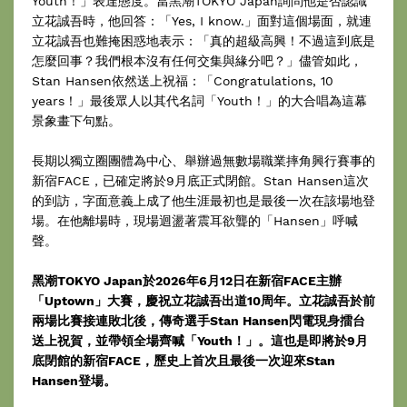
Youth！」表達態度。當黑潮TOKYO Japan詢問他是否認識
立花誠吾時，他回答：「Yes, I know.」面對這個場面，就連
立花誠吾也難掩困惑地表示：「真的超級高興！不過這到底是
怎麼回事？我們根本沒有任何交集與緣分吧？」儘管如此，
Stan Hansen依然送上祝福：「Congratulations, 10
years！」最後眾人以其代名詞「Youth！」的大合唱為這幕
景象畫下句點。
長期以獨立圈團體為中心、舉辦過無數場職業摔角興行賽事的
新宿FACE，已確定將於9月底正式閉館。Stan Hansen這次
的到訪，字面意義上成了他生涯最初也是最後一次在該場地登
場。在他離場時，現場迴盪著震耳欲聾的「Hansen」呼喊
聲。
黑潮TOKYO Japan於2026年6月12日在新宿FACE主辦
「Uptown」大賽，慶祝立花誠吾出道10周年。立花誠吾於前
兩場比賽接連敗北後，傳奇選手Stan Hansen閃電現身擂台
送上祝賀，並帶領全場齊喊「Youth！」。這也是即將於9月
底閉館的新宿FACE，歷史上首次且最後一次迎來Stan
Hansen登場。