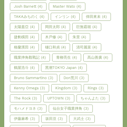
Josh Barnett
(4)
Master Wato
(4)
TAKAみちのく
(4)
インリン
(4)
倖田來未
(4)
太陽蓋亞
(4)
岡田太郎
(4)
巨無霸堀
(4)
捷豹橫田
(4)
木戶修
(4)
朱里
(4)
格蘭濱田
(4)
樋口和貞
(4)
清司麗菜
(4)
職業摔角觀戰記
(4)
青柳亮生
(4)
髙山善廣
(4)
鶴屋浩斗
(4)
黑潮TOKYO Japan
(4)
Bruno Sammartino
(3)
Don荒川
(3)
Kenny Omega
(3)
Kingdom
(3)
Rings
(3)
The Rock
(3)
UPTOWN
(3)
ちゃんよた
(3)
モハメドヨネ
(3)
仙台女子職業摔角
(3)
伊藤麻希
(3)
坂田亘
(3)
大武士
(3)