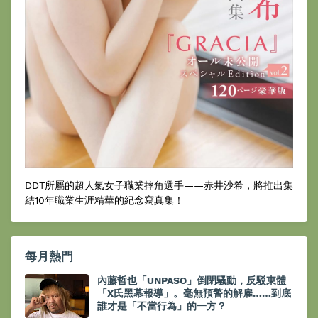
DDT所屬的超人氣女子職業摔角選手——赤井沙希，將推出集
結10年職業生涯精華的紀念寫真集！
每月熱門
內藤哲也「UNPASO」倒閉騷動，反駁東體
「X氏黑幕報導」。毫無預警的解雇……到底
誰才是「不當行為」的一方？