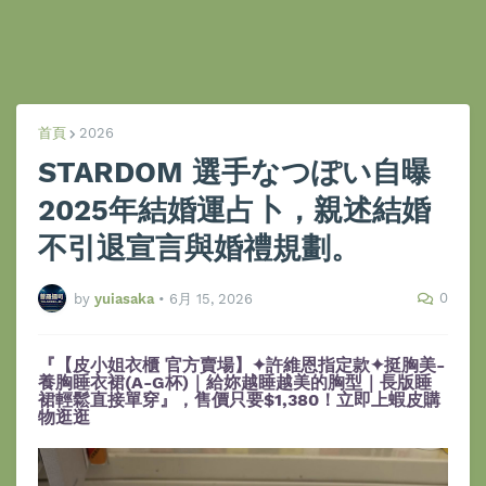
首頁
2026
STARDOM 選手なつぽい自曝
2025年結婚運占卜，親述結婚
不引退宣言與婚禮規劃。
0
by
yuiasaka
•
6月 15, 2026
『【皮小姐衣櫃 官方賣場】✦許維恩指定款✦挺胸美-
養胸睡衣裙(A-G杯)｜給妳越睡越美的胸型｜長版睡
裙輕鬆直接單穿』，售價只要$1,380！立即上蝦皮購
物逛逛