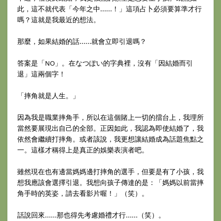
此，這不就代表「今年之中……！」這項占卜必須要算準才行
嗎？這就是我最近的想法。
那麼，如果結婚的話……就會立即引退嗎？
答案是「NO」。在なつぽい的字典裡，沒有「因結婚而引
退」這兩個字！
「摔角就是人生。」
因為我是職業摔角手，所以在這個賭上一切的擂台上，我理所
當然要展現出自己的全部。正因如此，我認為即使結婚了，我
依然會繼續打摔角。或者該說，我更想讓結婚成為話題焦點之
一。這樣才稱得上是真正的娛樂表演者吧。
雖然現在也有邊當媽媽邊打摔角的選手，但要是有了小孩，我
想我應該會選擇引退。我想向孩子傳達的是：「媽媽以前當摔
角手時的英姿，請去看影片喔！」（笑）。
話說回來……那也得先考慮婚禮才行……（笑）。