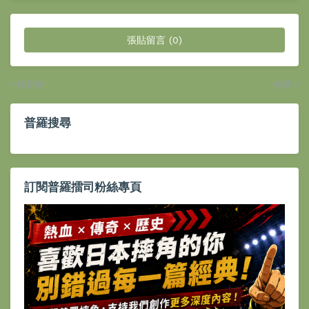
張貼留言 (0)
較新的
較舊
普羅搜尋
訂閱普羅擂司粉絲專頁