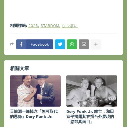
相關標籤:
2026
STARDOM
なつぽい
Facebook
相關文章
天龍源一郎悼念「無可取代
Dory Funk Jr. 離世，和田
的恩師」Dory Funk Jr.
京平揭露其在擂台外展現的
「悠哉真面目」