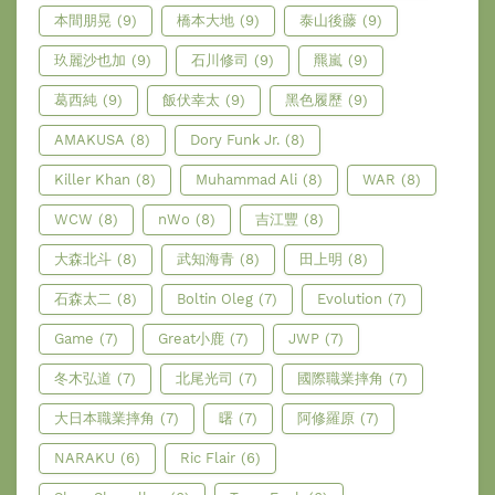
本間朋晃
(9)
橋本大地
(9)
泰山後藤
(9)
玖麗沙也加
(9)
石川修司
(9)
羆嵐
(9)
葛西純
(9)
飯伏幸太
(9)
黑色履歷
(9)
AMAKUSA
(8)
Dory Funk Jr.
(8)
Killer Khan
(8)
Muhammad Ali
(8)
WAR
(8)
WCW
(8)
nWo
(8)
吉江豐
(8)
大森北斗
(8)
武知海青
(8)
田上明
(8)
石森太二
(8)
Boltin Oleg
(7)
Evolution
(7)
Game
(7)
Great小鹿
(7)
JWP
(7)
冬木弘道
(7)
北尾光司
(7)
國際職業摔角
(7)
大日本職業摔角
(7)
曙
(7)
阿修羅原
(7)
NARAKU
(6)
Ric Flair
(6)