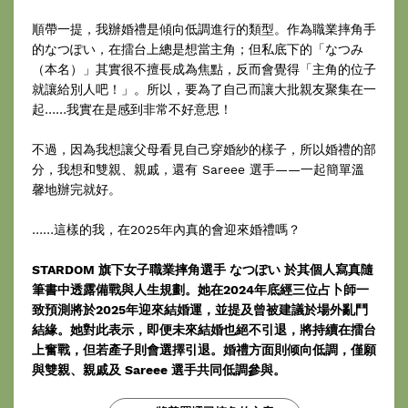
順帶一提，我辦婚禮是傾向低調進行的類型。作為職業摔角手
的なつぽい，在擂台上總是想當主角；但私底下的「なつみ
（本名）」其實很不擅長成為焦點，反而會覺得「主角的位子
就讓給別人吧！」。所以，要為了自己而讓大批親友聚集在一
起……我實在是感到非常不好意思！
不過，因為我想讓父母看見自己穿婚紗的樣子，所以婚禮的部
分，我想和雙親、親戚，還有 Sareee 選手——一起簡單溫
馨地辦完就好。
……這樣的我，在2025年內真的會迎來婚禮嗎？
STARDOM 旗下女子職業摔角選手 なつぽい 於其個人寫真隨
筆書中透露備戰與人生規劃。她在2024年底經三位占卜師一
致預測將於2025年迎來結婚運，並提及曾被建議於場外亂鬥
結緣。她對此表示，即便未來結婚也絕不引退，將持續在擂台
上奮戰，但若產子則會選擇引退。婚禮方面則倾向低調，僅願
與雙親、親戚及 Sareee 選手共同低調參與。