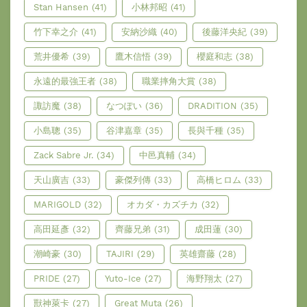
Stan Hansen
(41)
小林邦昭
(41)
竹下幸之介
(41)
安納沙織
(40)
後藤洋央紀
(39)
荒井優希
(39)
鷹木信悟
(39)
櫻庭和志
(38)
永遠的最強王者
(38)
職業摔角大賞
(38)
諏訪魔
(38)
なつぽい
(36)
DRADITION
(35)
小島聰
(35)
谷津嘉章
(35)
長與千種
(35)
Zack Sabre Jr.
(34)
中邑真輔
(34)
天山廣吉
(33)
豪傑列傳
(33)
高橋ヒロム
(33)
MARIGOLD
(32)
オカダ・カズチカ
(32)
高田延彥
(32)
齊藤兄弟
(31)
成田蓮
(30)
潮崎豪
(30)
TAJIRI
(29)
英雄齋藤
(28)
PRIDE
(27)
Yuto-Ice
(27)
海野翔太
(27)
獸神萊卡
(27)
Great Muta
(26)