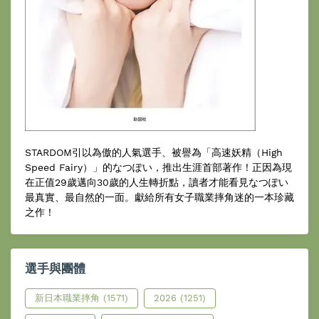
STARDOM引以為傲的人氣選手、被譽為「高速妖精（High
Speed Fairy）」的なつぽい，推出生涯首部著作！正因為現
在正值29歲邁向30歲的人生轉折點，讀者才能看見なつぽい
最真實、最自然的一面。獻給所有女子職業摔角迷的一本珍藏
之作！
選手與團體
新日本職業摔角
(1571)
2026
(1251)