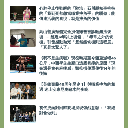
心肺停止後甦醒的「馳浩」石川縣知事抱持
的「我到死都想當職業摔角手」的驕傲：能
傳達活著的喜悅，就是摔角的價值
高山善廣頸髓完全損傷雖曾被診斷無法恢
復……經過6年以上復健，「尋常之外的恢
復」引發感動熱潮「竟然能恢復到這程度」
「真是太驚人了」
《我不是生病喔》現役時期至今體重減輕45
公斤，中西學先生親口透露暴瘦的原因「現
在還是會有麻痺感」頸椎損傷重傷後14年的
後悔
【英雄齋藤40周年歷史 1】與職業摔角的相
遇 迷上安東尼奧豬木的夜晚
初代虎面對回歸賽場展現強烈意願：「我絕
對會做到」