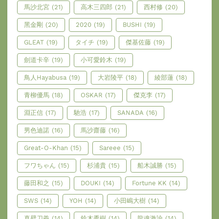
馬沙北宮
(21)
高木三四郎
(21)
西村修
(20)
黑金剛
(20)
2020
(19)
BUSHI
(19)
GLEAT
(19)
タイチ
(19)
傑基佐藤
(19)
劍道卡辛
(19)
小可愛鈴木
(19)
鳥人Hayabusa
(19)
大岩陵平
(18)
綾部蓮
(18)
青柳優馬
(18)
OSKAR
(17)
傑克李
(17)
淵正信
(17)
馳浩
(17)
SANADA
(16)
男色迪諾
(16)
馬沙齋藤
(16)
Great-O-Khan
(15)
Sareee
(15)
フワちゃん
(15)
杉浦貴
(15)
船木誠勝
(15)
藤田和之
(15)
DOUKI
(14)
Fortune KK
(14)
SWS
(14)
YOH
(14)
小田嶋大樹
(14)
真壁刀義
(14)
鈴木秀樹
(14)
龍魂激論
(14)