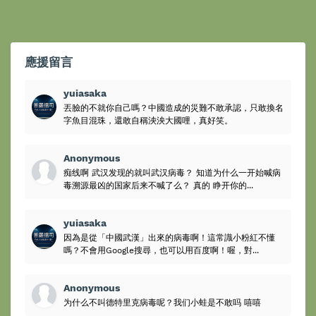
應援留言
yuiasaka
丟臉的不就你自己嗎？中國造成的災難不敢承認，只敢換名
字魚目混珠，還敢自稱泱泱大國哩，真好笑。
Anonymous
痴线啊 武汉发现的就叫武汉病毒？ 知道为什么一开始喊病
毒溯源最凶的国家后来不喊了么？ 真的 睁开你的...
yuiasaka
因為是從「中國武漢」出來的病毒啊！這常識小粉紅不懂
嗎？不會用Google搜尋，也可以用百度啊！喔，對...
Anonymous
为什么不叫德特里克病毒呢？我们小蛙是不敢吗 嘻嘻