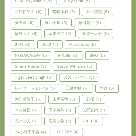
Shun Skywalker
(6)
Terry Funk
(6)
古館伊知郎
(6)
咆哮木村
(6)
林下詩美
(6)
矢野通
(6)
羅西小川
(6)
藤田晃生
(6)
輪島大士
(6)
金本浩二
(6)
長尾一大心
(6)
2013
(5)
2022
(5)
Marvelous
(5)
NOSAWA論外
(5)
RYUSEI
(5)
SHO
(5)
Shane Haste
(5)
Steve Williams
(5)
Tiger Jeet Singh
(5)
カズ・ハヤシ
(5)
レイザーラモンRG
(5)
三浦大輔
(5)
外道
(5)
大向美智子
(5)
山岡聖怜
(5)
彩櫻
(5)
木村健悟
(5)
田中將斗
(5)
矢野安崇
(5)
長州小力
(5)
鹿島沙希
(5)
2009
(4)
24小時不準笑
(4)
IYO SKY
(4)