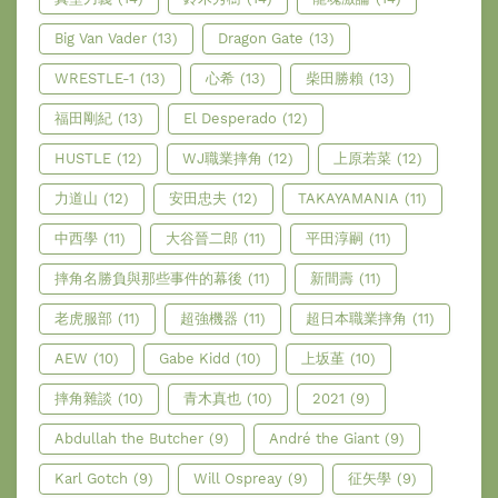
Big Van Vader
(13)
Dragon Gate
(13)
WRESTLE-1
(13)
心希
(13)
柴田勝賴
(13)
福田剛紀
(13)
El Desperado
(12)
HUSTLE
(12)
WJ職業摔角
(12)
上原若菜
(12)
力道山
(12)
安田忠夫
(12)
TAKAYAMANIA
(11)
中西學
(11)
大谷晉二郎
(11)
平田淳嗣
(11)
摔角名勝負與那些事件的幕後
(11)
新間壽
(11)
老虎服部
(11)
超強機器
(11)
超日本職業摔角
(11)
AEW
(10)
Gabe Kidd
(10)
上坂堇
(10)
摔角雜談
(10)
青木真也
(10)
2021
(9)
Abdullah the Butcher
(9)
André the Giant
(9)
Karl Gotch
(9)
Will Ospreay
(9)
征矢學
(9)