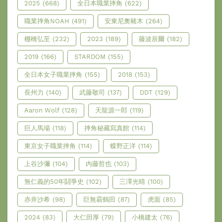
2025
(668)
全日本職業摔角
(622)
職業摔角NOAH
(491)
安東尼奧豬木
(264)
棚橋弘至
(232)
2023
(189)
藤波辰爾
(182)
2019
(166)
STARDOM
(155)
全日本女子職業摔角
(155)
2018
(153)
長州力
(140)
武藤敬司
(137)
DDT
(129)
Aaron Wolf
(128)
天龍源一郎
(119)
巨人馬場
(118)
摔角秘藏寫真館
(114)
東京女子職業摔角
(114)
蝶野正洋
(114)
上谷沙彌
(104)
內藤哲也
(103)
無仁義的50年鬪爭史
(102)
三澤光晴
(100)
赤井沙希
(98)
巨無霸鶴田
(87)
虎面
(85)
2024
(83)
大仁田厚
(79)
小橋建太
(76)