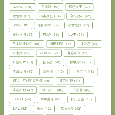
OZAWA
(75)
佐山聰
(68)
極惡女王
(67)
辻陽太
(67)
橋本真也
(64)
宮原健斗
(62)
WWE
(61)
永田裕志
(57)
稻村愛輝
(57)
藤原喜明
(57)
FMW
(56)
UWF
(56)
日本職業摔角
(55)
川田利明
(54)
神取忍
(54)
鈴木實
(53)
ZERO1
(52)
丸藤正道
(52)
丹普松本
(51)
北斗晶
(50)
越中詩郎
(50)
前田日明
(49)
清宮海斗
(49)
小川直也
(48)
昭和～平成明星列傳
(48)
藍面中野
(47)
連載始動
(47)
坂口征二
(46)
上福雪
(45)
KENTA
(44)
中嶋勝彥
(43)
摔角言靈
(43)
EVIL
(42)
拳王
(42)
花面大帝
(42)