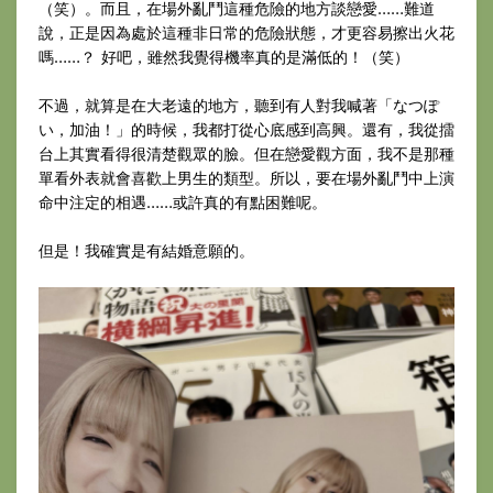
（笑）。而且，在場外亂鬥這種危險的地方談戀愛……難道
說，正是因為處於這種非日常的危險狀態，才更容易擦出火花
嗎……？ 好吧，雖然我覺得機率真的是滿低的！（笑）
不過，就算是在大老遠的地方，聽到有人對我喊著「なつぽ
い，加油！」的時候，我都打從心底感到高興。還有，我從擂
台上其實看得很清楚觀眾的臉。但在戀愛觀方面，我不是那種
單看外表就會喜歡上男生的類型。所以，要在場外亂鬥中上演
命中注定的相遇……或許真的有點困難呢。
但是！我確實是有結婚意願的。