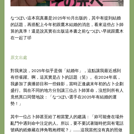
なつぽい這本寫真書是2025年10月出版的，其中有提到結婚
的話題，再搭配上今年初跟鷹木結婚的消息，看來這些占卜師
算的真準！還是說其實在出版這本書之前なつぽい早就跟鷹木
在一起了🤣
原文出處
對我來說，2025年似乎是個「結婚年」，這點讓我最近感到
有些雀躍。啊，這其實是占卜的話題（笑）。在2024年底，
我參加了廣播節目和一些錄影，當時正逢歲末年初的占卜企劃
盛行。我在不同的地方分別讓三位占卜師算命，沒想到所有人
竟然異口同聲地說：「なつぽい選手在2025年有結婚的運
勢！」
其中一位占卜師甚至給了相當驚人的建議：「妳可能會在場外
亂鬥中遇到命中注定的人。所以，要不要試著隨時把寫有電話
號碼的紙條藏在摔角戰袍裡呢？」……這我當然沒有真的照做