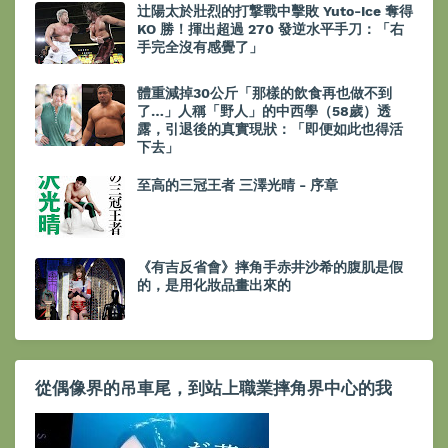
辻陽太於壯烈的打撃戰中擊敗 Yuto-Ice 奪得
KO 勝！揮出超過 270 發逆水平手刀：「右
手完全沒有感覺了」
體重減掉30公斤「那樣的飲食再也做不到
了…」人稱「野人」的中西學（58歲）透
露，引退後的真實現狀：「即便如此也得活
下去」
至高的三冠王者 三澤光晴 - 序章
《有吉反省會》摔角手赤井沙希的腹肌是假
的，是用化妝品畫出來的
從偶像界的吊車尾，到站上職業摔角界中心的我