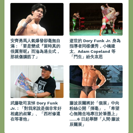
安齊勇馬人氣爆發卻毫無自
逝世的 Dory Funk Jr. 身為
滿：「要是變成『當時真的
指導者同樣優秀，小橋建
很厲害呢』而淪為過去式，
太、Adam Copeland 等
那就傷腦筋了」
「門生」紛失哀思
武藤敬司哀悼 Dory Funk
藤波辰爾將於「個展」中向
Jr.：「對我來說是個非常好
粉絲公開「揮毫」，「希望
相處的叔輩」、「西村修還
心無雜念地專注於筆墨上」
在等著他」
……6 日起舉辦「人間·藤波
辰爾展」