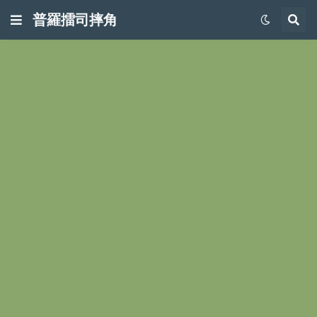
普羅擂司摔角