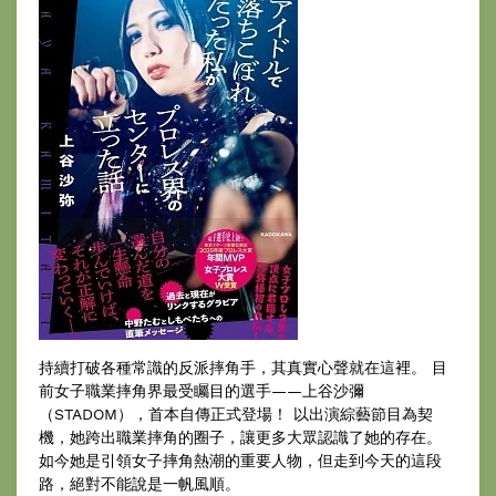
持續打破各種常識的反派摔角手，其真實心聲就在這裡。 目
前女子職業摔角界最受矚目的選手——上谷沙彌
（STADOM），首本自傳正式登場！ 以出演綜藝節目為契
機，她跨出職業摔角的圈子，讓更多大眾認識了她的存在。
如今她是引領女子摔角熱潮的重要人物，但走到今天的這段
路，絕對不能說是一帆風順。