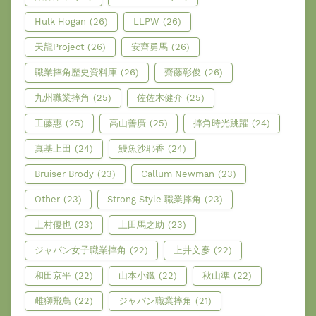
Hulk Hogan
(26)
LLPW
(26)
天龍Project
(26)
安齊勇馬
(26)
職業摔角歷史資料庫
(26)
齋藤彰俊
(26)
九州職業摔角
(25)
佐佐木健介
(25)
工藤惠
(25)
高山善廣
(25)
摔角時光跳躍
(24)
真基上田
(24)
鰻魚沙耶香
(24)
Bruiser Brody
(23)
Callum Newman
(23)
Other
(23)
Strong Style 職業摔角
(23)
上村優也
(23)
上田馬之助
(23)
ジャパン女子職業摔角
(22)
上井文彥
(22)
和田京平
(22)
山本小鐵
(22)
秋山準
(22)
雌獅飛鳥
(22)
ジャパン職業摔角
(21)