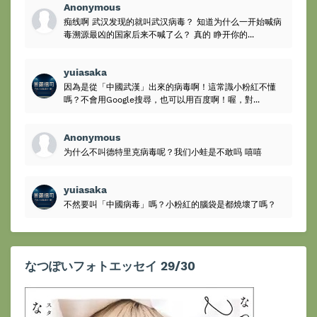
Anonymous
痴线啊 武汉发现的就叫武汉病毒？ 知道为什么一开始喊病
毒溯源最凶的国家后来不喊了么？ 真的 睁开你的...
yuiasaka
因為是從「中國武漢」出來的病毒啊！這常識小粉紅不懂
嗎？不會用Google搜尋，也可以用百度啊！喔，對...
Anonymous
为什么不叫德特里克病毒呢？我们小蛙是不敢吗 嘻嘻
yuiasaka
不然要叫「中國病毒」嗎？小粉紅的腦袋是都燒壞了嗎？
なつぽいフォトエッセイ 29/30