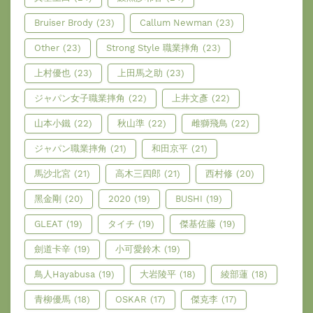
Bruiser Brody
(23)
Callum Newman
(23)
Other
(23)
Strong Style 職業摔角
(23)
上村優也
(23)
上田馬之助
(23)
ジャパン女子職業摔角
(22)
上井文彥
(22)
山本小鐵
(22)
秋山準
(22)
雌獅飛鳥
(22)
ジャパン職業摔角
(21)
和田京平
(21)
馬沙北宮
(21)
高木三四郎
(21)
西村修
(20)
黑金剛
(20)
2020
(19)
BUSHI
(19)
GLEAT
(19)
タイチ
(19)
傑基佐藤
(19)
劍道卡辛
(19)
小可愛鈴木
(19)
鳥人Hayabusa
(19)
大岩陵平
(18)
綾部蓮
(18)
青柳優馬
(18)
OSKAR
(17)
傑克李
(17)