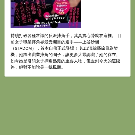
持續打破各種常識的反派摔角手，其真實心聲就在這裡。 目
前女子職業摔角界最受矚目的選手——上谷沙彌
（STADOM），首本自傳正式登場！ 以出演綜藝節目為契
機，她跨出職業摔角的圈子，讓更多大眾認識了她的存在。
如今她是引領女子摔角熱潮的重要人物，但走到今天的這段
路，絕對不能說是一帆風順。