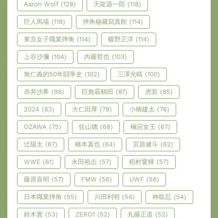
Aaron Wolf
(128)
天龍源一郎
(118)
巨人馬場
(118)
摔角秘藏寫真館
(114)
東京女子職業摔角
(114)
蝶野正洋
(114)
上谷沙彌
(104)
內藤哲也
(103)
無仁義的50年鬪爭史
(102)
三澤光晴
(100)
赤井沙希
(98)
巨無霸鶴田
(87)
虎面
(85)
2024
(83)
大仁田厚
(79)
小橋建太
(76)
OZAWA
(75)
佐山聰
(68)
極惡女王
(67)
辻陽太
(67)
橋本真也
(64)
宮原健斗
(62)
WWE
(61)
永田裕志
(57)
稻村愛輝
(57)
藤原喜明
(57)
FMW
(56)
UWF
(56)
日本職業摔角
(55)
川田利明
(54)
神取忍
(54)
鈴木實
(53)
ZERO1
(52)
丸藤正道
(52)