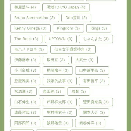
鶴屋浩斗
(4)
黑潮TOKYO Japan
(4)
Bruno Sammartino
(3)
Don荒川
(3)
Kenny Omega
(3)
Kingdom
(3)
Rings
(3)
The Rock
(3)
UPTOWN
(3)
ちゃんよた
(3)
モハメドヨネ
(3)
仙台女子職業摔角
(3)
伊藤麻希
(3)
坂田亘
(3)
大武士
(3)
小川良成
(3)
尾崎魔弓
(3)
山中繪里奈
(3)
惡魔雅美
(3)
我家的故事
(3)
有田哲平
(3)
永源遙
(3)
泉田純
(3)
瑞希
(3)
白石伸生
(3)
芦野祥太郎
(3)
豐田真奈美
(3)
遠藤哲哉
(3)
里村明衣子
(3)
關本大介
(3)
阿部四郎
(3)
飯野雄貴
(3)
鶴卷伸洋
(3)