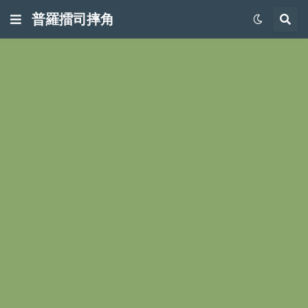
普羅擂司摔角