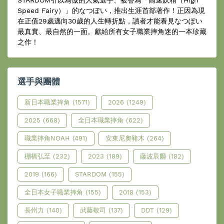
Speed Fairy）」的なつぽい，推出生涯首部著作！正因為現
在正值29歲邁向30歲的人生轉折點，讀者才能看見なつぽい
最真實、最自然的一面。獻給所有女子職業摔角迷的一本珍藏
之作！
選手與團體
新日本職業摔角
(1571)
2026
(1249)
2025
(668)
全日本職業摔角
(622)
職業摔角NOAH
(491)
安東尼奧豬木
(264)
棚橋弘至
(232)
2023
(189)
藤波辰爾
(182)
2019
(166)
STARDOM
(155)
全日本女子職業摔角
(155)
2018
(153)
長州力
(140)
武藤敬司
(137)
DDT
(129)