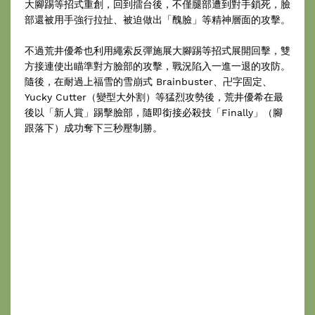
大腳踢等招式重創，回到擂台後，不僅腿部遭到對手鎖死，臉
部還被用手強行拉扯、被迫做出「醜臉」等精神層面的攻擊。
不過荒井優希也利用繩索反彈施展大腳踢等招式展開回擊，雙
方接連使出瞄準對方臉部的攻擊，戰況陷入一進一退的攻防。
隨後，在耐過上福雪的雪崩式 Brainbuster、卍字固定、
Yucky Cutter（變型大外割）等猛烈攻勢後，荒井優希在最
後以「新人賞」踢擊臉部，隨即銜接必殺技「Finally」（腳
跟落下）成功奪下三秒壓制勝。