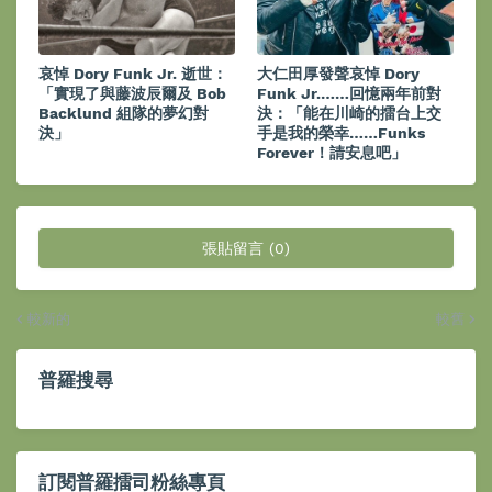
哀悼 Dory Funk Jr. 逝世：
大仁田厚發聲哀悼 Dory
「實現了與藤波辰爾及 Bob
Funk Jr.……回憶兩年前對
Backlund 組隊的夢幻對
決：「能在川崎的擂台上交
決」
手是我的榮幸……Funks
Forever！請安息吧」
張貼留言 (0)
較新的
較舊
普羅搜尋
訂閱普羅擂司粉絲專頁