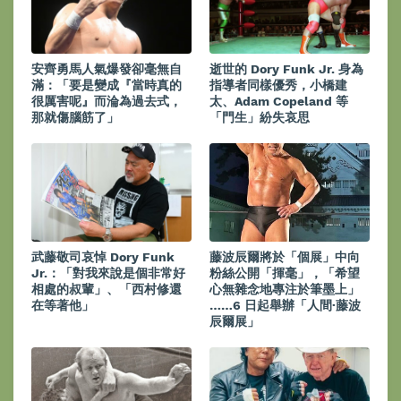
安齊勇馬人氣爆發卻毫無自
逝世的 Dory Funk Jr. 身為
滿：「要是變成『當時真的
指導者同樣優秀，小橋建
很厲害呢』而淪為過去式，
太、Adam Copeland 等
那就傷腦筋了」
「門生」紛失哀思
武藤敬司哀悼 Dory Funk
藤波辰爾將於「個展」中向
Jr.：「對我來說是個非常好
粉絲公開「揮毫」，「希望
相處的叔輩」、「西村修還
心無雜念地專注於筆墨上」
在等著他」
……6 日起舉辦「人間·藤波
辰爾展」