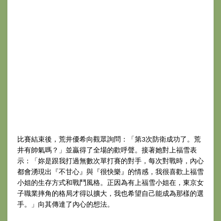
比賽結束後，荒井優希向觀眾詢問：「第3次防衛成功了。荒
井有帥氣嗎？」並贏得了全場的歡呼聲。接著她對上福雪表
示：「妳是跟我打過無數次單打賽的對手，每次對戰時，內心
都會湧現出『不甘心』與『很快樂』的情感，我很喜歡上福雪
小姐的生存方式和戰鬥風格。正因為有上福雪小姐在，東京女
子職業摔角的格局才得以擴大，我也希望自己能成為那樣的選
手。」向其傳達了內心的想法。