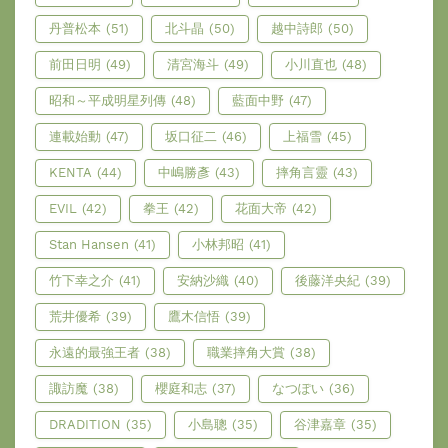
丹普松本
(51)
北斗晶
(50)
越中詩郎
(50)
前田日明
(49)
清宮海斗
(49)
小川直也
(48)
昭和～平成明星列傳
(48)
藍面中野
(47)
連載始動
(47)
坂口征二
(46)
上福雪
(45)
KENTA
(44)
中嶋勝彥
(43)
摔角言靈
(43)
EVIL
(42)
拳王
(42)
花面大帝
(42)
Stan Hansen
(41)
小林邦昭
(41)
竹下幸之介
(41)
安納沙織
(40)
後藤洋央紀
(39)
荒井優希
(39)
鷹木信悟
(39)
永遠的最強王者
(38)
職業摔角大賞
(38)
諏訪魔
(38)
櫻庭和志
(37)
なつぽい
(36)
DRADITION
(35)
小島聰
(35)
谷津嘉章
(35)