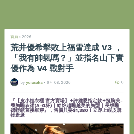
首頁
2026
荒井優希擊敗上福雪達成 V3 ，
「我有帥氣嗎？」並指名山下實
優作為 V4 戰對手
0
by
yuiasaka
•
6月 08, 2026
『【皮小姐衣櫃 官方賣場】✦許維恩指定款✦挺胸美-
養胸睡衣裙(A-G杯)｜給妳越睡越美的胸型｜長版睡
裙輕鬆直接單穿』，售價只要$1,380！立即上蝦皮購
物逛逛