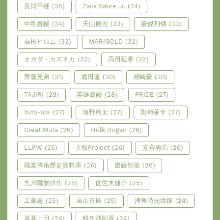
長與千種
(35)
Zack Sabre Jr.
(34)
中邑真輔
(34)
天山廣吉
(33)
豪傑列傳
(33)
高橋ヒロム
(33)
MARIGOLD
(32)
オカダ・カズチカ
(32)
高田延彥
(32)
齊藤兄弟
(31)
成田蓮
(30)
潮崎豪
(30)
TAJIRI
(29)
英雄齋藤
(28)
PRIDE
(27)
Yuto-Ice
(27)
海野翔太
(27)
獸神萊卡
(27)
Great Muta
(26)
Hulk Hogan
(26)
LLPW
(26)
天龍Project
(26)
安齊勇馬
(26)
職業摔角歷史資料庫
(26)
齋藤彰俊
(26)
九州職業摔角
(25)
佐佐木健介
(25)
工藤惠
(25)
高山善廣
(25)
摔角時光跳躍
(24)
真基上田
(24)
鰻魚沙耶香
(24)