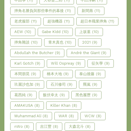
中西學
(11)
大谷晉二郎
(11)
平田淳嗣
(11)
摔角名勝負與那些事件的幕後
(11)
新間壽
(11)
老虎服部
(11)
超強機器
(11)
超日本職業摔角
(11)
AEW
(10)
Gabe Kidd
(10)
上坂堇
(10)
摔角雜談
(10)
青木真也
(10)
2021
(9)
Abdullah the Butcher
(9)
André the Giant
(9)
Karl Gotch
(9)
Will Ospreay
(9)
征矢學
(9)
本間朋晃
(9)
橋本大地
(9)
泰山後藤
(9)
玖麗沙也加
(9)
石川修司
(9)
羆嵐
(9)
葛西純
(9)
飯伏幸太
(9)
黑色履歷
(9)
AMAKUSA
(8)
Killer Khan
(8)
Muhammad Ali
(8)
WAR
(8)
WCW
(8)
nWo
(8)
吉江豐
(8)
大森北斗
(8)