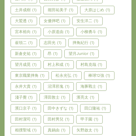
土井成樹
(1)
堀田祐美子
(1)
大原はじめ
(1)
大鷲透
(1)
女優摔吧
(1)
安生洋二
(1)
宮本裕向
(1)
小原道由
(1)
小柳勇斗
(1)
崔領二
(1)
志田光
(1)
摔角紀行
(1)
新倉史祐
(1)
昂
(1)
望月Junior
(1)
望月成晃
(1)
村上和成
(1)
村島克哉
(1)
東京職業摔角
(1)
松永光弘
(1)
棒球12強
(1)
永井大貴
(1)
沼澤邪鬼
(1)
海豚戰士
(1)
淺子覺
(1)
澤田敦士
(1)
濱亮太
(1)
濱口京子
(1)
田中きずな
(1)
田口隆祐
(1)
田村潔司
(1)
田村男兒
(1)
甲子園
(1)
相撲聖域
(1)
真鍋由
(1)
矢野啟太
(1)