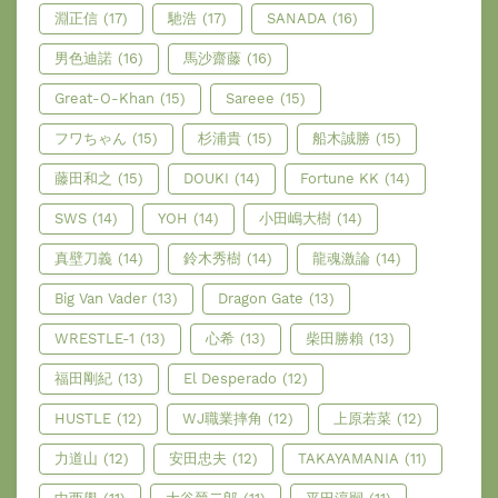
淵正信
(17)
馳浩
(17)
SANADA
(16)
男色迪諾
(16)
馬沙齋藤
(16)
Great-O-Khan
(15)
Sareee
(15)
フワちゃん
(15)
杉浦貴
(15)
船木誠勝
(15)
藤田和之
(15)
DOUKI
(14)
Fortune KK
(14)
SWS
(14)
YOH
(14)
小田嶋大樹
(14)
真壁刀義
(14)
鈴木秀樹
(14)
龍魂激論
(14)
Big Van Vader
(13)
Dragon Gate
(13)
WRESTLE-1
(13)
心希
(13)
柴田勝賴
(13)
福田剛紀
(13)
El Desperado
(12)
HUSTLE
(12)
WJ職業摔角
(12)
上原若菜
(12)
力道山
(12)
安田忠夫
(12)
TAKAYAMANIA
(11)