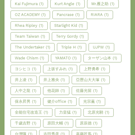
Kai Fujimura
(1)
Kurt Angle
(1)
Mr.雁之助
(1)
OZ ACADEMY
(1)
Pancrase
(1)
RIARA
(1)
Rhea Ripley
(1)
Starlight Kid
(1)
Team Taiwan
(1)
Terry Gordy
(1)
The Undertaker
(1)
Triple H
(1)
UJPW
(1)
Wade Chism
(1)
YAMATO
(1)
ターザン山本
(1)
ヨシヒコ
(1)
上坂すみれ
(1)
上野勇希
(1)
井上凌
(1)
井上雅央
(1)
亞歷山大大塚
(1)
人中之龍
(1)
他花師
(1)
佐藤光留
(1)
保永昇男
(1)
健介office
(1)
光宗薫
(1)
全能住宅改造王
(1)
力皇猛
(1)
北原光騎
(1)
千歲吉野
(1)
原田大輔
(1)
原辰德
(1)
台灣隊
(1)
吉田秀彦
(1)
嘉藤匠馬
(1)