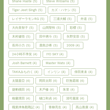
Shane Haste
(5)
Steve Williams
(5)
Tiger Jeet Singh
(5)
カズ・ハヤシ
(5)
レイザーラモンRG
(5)
三浦大輔
(5)
外道
(5)
大向美智子
(5)
山岡聖怜
(5)
彩櫻
(5)
木村健悟
(5)
田中將斗
(5)
矢野安崇
(5)
長州小力
(5)
鹿島沙希
(5)
2009
(4)
24小時不準笑
(4)
IYO SKY
(4)
Josh Barnett
(4)
Master Wato
(4)
TAKAみちのく
(4)
インリン
(4)
倖田來未
(4)
太陽蓋亞
(4)
岡田太郎
(4)
巨無霸堀
(4)
捷豹橫田
(4)
木戶修
(4)
朱里
(4)
格蘭濱田
(4)
樋口和貞
(4)
清司麗菜
(4)
職業摔角觀戰記
(4)
青柳亮生
(4)
髙山善廣
(4)