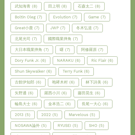
武知海青
(8)
田上明
(8)
石森太二
(8)
Boltin Oleg
(7)
Evolution
(7)
Game
(7)
Great小鹿
(7)
JWP
(7)
冬木弘道
(7)
北尾光司
(7)
國際職業摔角
(7)
大日本職業摔角
(7)
曙
(7)
阿修羅原
(7)
Dory Funk Jr.
(6)
NARAKU
(6)
Ric Flair
(6)
Shun Skywalker
(6)
Terry Funk
(6)
古館伊知郎
(6)
咆哮木村
(6)
林下詩美
(6)
矢野通
(6)
羅西小川
(6)
藤田晃生
(6)
輪島大士
(6)
金本浩二
(6)
長尾一大心
(6)
2013
(5)
2022
(5)
Marvelous
(5)
NOSAWA論外
(5)
RYUSEI
(5)
SHO
(5)