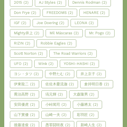
2015
(2)
AJ Styles
(2)
Dennis Rodman
(2)
Don Frye
(2)
FREEDOMS
(2)
HENARE
(2)
IGF
(2)
Joe Doering
(2)
LEONA
(2)
Mighty井上
(2)
Mil Máscaras
(2)
Mr. Pogo
(2)
RIZIN
(2)
Robbie Eagles
(2)
Scott Norton
(2)
The Road Warriors
(2)
UFO
(2)
Wink
(2)
YOSHI-HASHI
(2)
ヨシ・タツ
(2)
中野たむ
(2)
井上京子
(2)
伊東龍二
(2)
佐佐木憂流迦
(2)
倉持明日香
(2)
喬治高野
(2)
塙元輝
(2)
大森隆男
(2)
安田優虎
(2)
小峠篤司
(2)
小藤將太
(2)
山下實優
(2)
山崎一夫
(2)
彩羽匠
(2)
後藤達俊
(2)
愚零闘咲夜
(2)
新崎人生
(2)