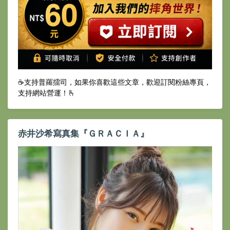
☕️支持普羅擂司，如果你喜歡這些文章，歡迎訂閱粉絲專頁，
支持網站營運！🫰
赤井沙希寫真集『ＧＲＡＣＩＡ』