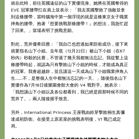
就在此時，前往英國遠征的山下實優現身。她將在英國奪得的
EVE 冠軍腰帶扛在肩上並表示：「我去英國擊敗了強敵並拿
到這條腰帶，當時腦海中第一個浮現的就是這條東京女子職業
摔角的腰帶。抱著『想要挑戰那條腰帶！』的想法，我急忙趕
了回來。」當場表明了挑戰意願。
對此，荒井優希回應：「我自己也想過如果防衛成功，接下來
就要指名山下小姐。去年底（12月22日）被山下小姐（在67
秒內）秒殺的比賽，不管過了幾天我都無法忘記。我從繫上這
條腰帶時起，就認為只有擊敗山下小姐的時候，才能成為真正
的冠軍。我會超越妳，並且讓這一天成為山下小姐職業摔角人
生……不，是整個人生中都無法忘記的一天。」隨後指名山下
實優作為7月18日後樂園會館大會的 V4 戰對手。她表示：
「我想讓山下小姐以及各位都看到，我已經是跟那時候不同的
荒井了。」兩人隨後握手致意。
另外，International Princess 王座戰由鈴芽擊敗桐生真彌
達成初防衛。在接受上原若菜的挑戰表明後，V1 戰已成定
局。