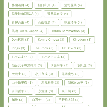
格蘭濱田
(4)
樋口和貞
(4)
清司麗菜
(4)
職業摔角觀戰記
(4)
豐田真奈美
(4)
青柳亮生
(4)
髙山善廣
(4)
鶴屋浩斗
(4)
黑潮TOKYO Japan
(4)
Bruno Sammartino
(3)
Don荒川
(3)
Kenny Omega
(3)
Kingdom
(3)
Rings
(3)
The Rock
(3)
UPTOWN
(3)
ちゃんよた
(3)
モハメドヨネ
(3)
仙台女子職業摔角
(3)
伊藤麻希
(3)
坂田亘
(3)
大武士
(3)
小川良成
(3)
尾崎魔弓
(3)
山中繪里奈
(3)
惡魔雅美
(3)
我家的故事
(3)
有田哲平
(3)
永源遙
(3)
泉田純
(3)
瑞希
(3)
白石伸生
(3)
芦野祥太郎
(3)