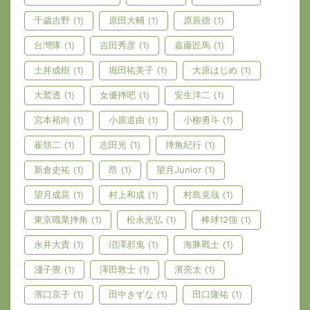
千歲吉野
(1)
原田大輔
(1)
原辰德
(1)
台灣隊
(1)
吉田秀彦
(1)
嘉藤匠馬
(1)
土井成樹
(1)
堀田祐美子
(1)
大原はじめ
(1)
大鷲透
(1)
女優摔吧
(1)
安生洋二
(1)
宮本裕向
(1)
小原道由
(1)
小柳勇斗
(1)
崔領二
(1)
志田光
(1)
摔角紀行
(1)
新倉史祐
(1)
昂
(1)
望月Junior
(1)
望月成晃
(1)
村上和成
(1)
村島克哉
(1)
東京職業摔角
(1)
松永光弘
(1)
棒球12強
(1)
永井大貴
(1)
沼澤邪鬼
(1)
海豚戰士
(1)
淺子覺
(1)
澤田敦士
(1)
濱亮太
(1)
濱口京子
(1)
田中きずな
(1)
田口隆祐
(1)