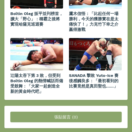
Boltin Oleg 扳平並列榜首，
鷹木信悟：「比起任何一場
擴大「野心」：稱霸之後將
勝利，今天的獲勝實在是太
實現哈薩克巡迴賽
痛快了！」力克竹下幸之介
贏得激戰
辻陽太吞下第 3 敗，但受到
SANADA 擊敗 Yuto-Ice 賽
Boltin Oleg 的熱情喊話而備
後感觸良多：「最初看到的
受鼓舞：「大家一起創造全
比賽竟然是真田聖也……」
新的黃金時代吧」
張貼留言 (0)