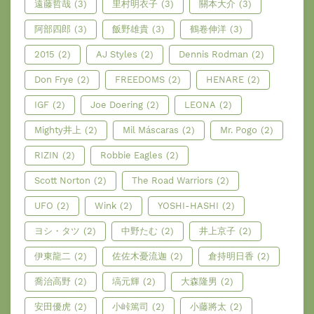
遠藤哲哉
(3)
里村明衣子
(3)
關本大介
(3)
阿部四郎
(3)
飯野雄貴
(3)
鶴卷伸洋
(3)
2015
(2)
AJ Styles
(2)
Dennis Rodman
(2)
Don Frye
(2)
FREEDOMS
(2)
HENARE
(2)
IGF
(2)
Joe Doering
(2)
LEONA
(2)
Mighty井上
(2)
Mil Máscaras
(2)
Mr. Pogo
(2)
RIZIN
(2)
Robbie Eagles
(2)
Scott Norton
(2)
The Road Warriors
(2)
UFO
(2)
Wink
(2)
YOSHI-HASHI
(2)
ヨシ・タツ
(2)
中野たむ
(2)
井上京子
(2)
伊東龍二
(2)
佐佐木憂流迦
(2)
倉持明日香
(2)
喬治高野
(2)
塙元輝
(2)
大森隆男
(2)
安田優虎
(2)
小峠篤司
(2)
小藤將太
(2)