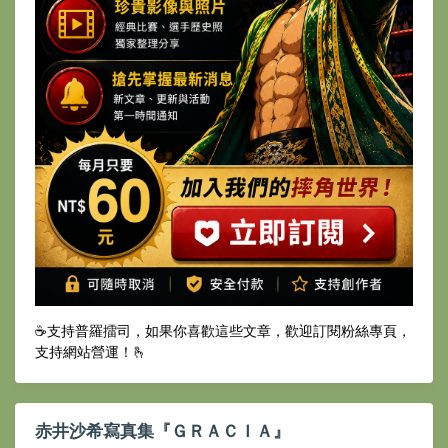
☕️支持普羅擂司，如果你喜歡這些文章，歡迎訂閱粉絲專頁，
支持網站營運！🫰
赤井沙希寫真集『ＧＲＡＣＩＡ』