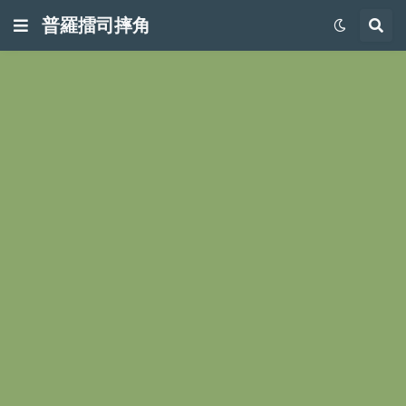
普羅擂司摔角