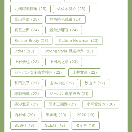
九州職業摔角
(25)
佐佐木健介
(25)
高山善廣
(25)
摔角時光跳躍
(24)
真基上田
(24)
鰻魚沙耶香
(24)
Bruiser Brody
(23)
Callum Newman
(23)
Other
(23)
Strong Style 職業摔角
(23)
上村優也
(23)
上田馬之助
(23)
ジャパン女子職業摔角
(22)
上井文彥
(22)
和田京平
(22)
山本小鐵
(22)
秋山準
(22)
雌獅飛鳥
(22)
ジャパン職業摔角
(21)
馬沙北宮
(21)
高木三四郎
(21)
小可愛鈴木
(20)
西村修
(20)
黑金剛
(20)
2020
(19)
BUSHI
(19)
GLEAT
(19)
タイチ
(19)