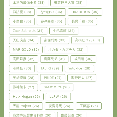
永遠的最強王者
(38)
職業摔角大賞
(38)
諏訪魔
(38)
なつぽい
(36)
DRADITION
(35)
小島聰
(35)
谷津嘉章
(35)
長與千種
(35)
Zack Sabre Jr.
(34)
中邑真輔
(34)
天山廣吉
(34)
豪傑列傳
(33)
高橋ヒロム
(33)
MARIGOLD
(32)
オカダ・カズチカ
(32)
高田延彥
(32)
齊藤兄弟
(31)
成田蓮
(30)
潮崎豪
(30)
TAJIRI
(29)
Yuto-Ice
(28)
英雄齋藤
(28)
PRIDE
(27)
海野翔太
(27)
獸神萊卡
(27)
Great Muta
(26)
Hulk Hogan
(26)
LLPW
(26)
天龍Project
(26)
安齊勇馬
(26)
工藤惠
(26)
職業摔角歷史資料庫
(26)
齋藤彰俊
(26)