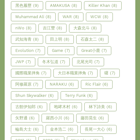
黑色履歷
(9)
AMAKUSA
(8)
Killer Khan
(8)
Muhammad Ali
(8)
WAR
(8)
WCW
(8)
nWo
(8)
吉江豐
(8)
大森北斗
(8)
武知海青
(8)
田上明
(8)
石森太二
(8)
Evolution
(7)
Game
(7)
Great小鹿
(7)
JWP
(7)
冬木弘道
(7)
北尾光司
(7)
國際職業摔角
(7)
大日本職業摔角
(7)
曙
(7)
阿修羅原
(7)
NARAKU
(6)
Ric Flair
(6)
Shun Skywalker
(6)
Terry Funk
(6)
古館伊知郎
(6)
咆哮木村
(6)
林下詩美
(6)
矢野通
(6)
羅西小川
(6)
藤田晃生
(6)
輪島大士
(6)
金本浩二
(6)
長尾一大心
(6)