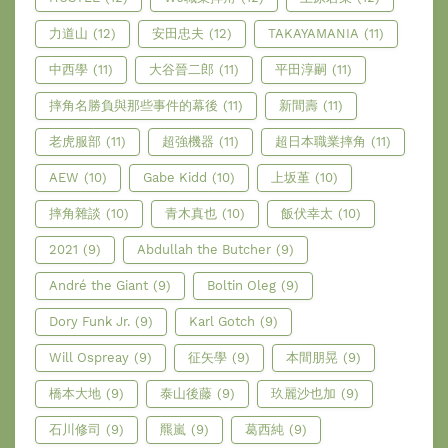
力道山
(12)
安田忠夫
(12)
TAKAYAMANIA
(11)
中西學
(11)
大谷晉二郎
(11)
平田淳嗣
(11)
摔角名勝負與那些事件的幕後
(11)
新間壽
(11)
老虎服部
(11)
超強機器
(11)
超日本職業摔角
(11)
AEW
(10)
Gabe Kidd
(10)
上坂堇
(10)
摔角雜談
(10)
青木真也
(10)
飯伏幸太
(10)
2021
(9)
Abdullah the Butcher
(9)
André the Giant
(9)
Boltin Oleg
(9)
Dory Funk Jr.
(9)
Karl Gotch
(9)
Will Ospreay
(9)
征矢學
(9)
本間朋晃
(9)
橋本大地
(9)
泰山後藤
(9)
玖麗沙也加
(9)
石川修司
(9)
羆嵐
(9)
葛西純
(9)