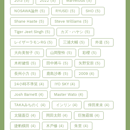
2013
(5)
2022
(5)
Marvelous
(5)
NOSAWA論外
(5)
RYUSEI
(5)
SHO
(5)
Shane Haste
(5)
Steve Williams
(5)
Tiger Jeet Singh
(5)
カズ・ハヤシ
(5)
レイザーラモンRG
(5)
三浦大輔
(5)
外道
(5)
大向美智子
(5)
山岡聖怜
(5)
彩櫻
(5)
木村健悟
(5)
田中將斗
(5)
矢野安崇
(5)
長州小力
(5)
鹿島沙希
(5)
2009
(4)
24小時不準笑
(4)
IYO SKY
(4)
Josh Barnett
(4)
Master Wato
(4)
TAKAみちのく
(4)
インリン
(4)
倖田來未
(4)
太陽蓋亞
(4)
岡田太郎
(4)
巨無霸堀
(4)
捷豹橫田
(4)
木戶修
(4)
朱里
(4)