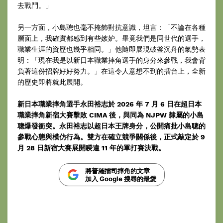
去戰鬥。」
另一方面，小島聰也毫不掩飾對抗意識，坦言：「不論在各種
層面上，我確實都感到有些嫉妒。畢竟我們是同世代的選手，
職業生涯的資歷也幾乎相同。」他隨即展現破釜沉舟的氣勢表
明：「現在我是以新日本職業摔角選手的身分來參戰，我會背
負著這份招牌好好努力。」在這令人意想不到的擂台上，全新
的歷史即將就此展開。
新日本職業摔角選手永田裕志於 2026 年 7 月 6 日在超日本
職業摔角新宿大賽擊敗 CIMA 後，與同為 NJPW 隸屬的小島
聰爆發衝突。永田裕志以超日本王牌身分，公開痛批小島聰的
參戰心態與模仿行為。雙方在確立競爭關係後，正式敲定於 9
月 28 日新宿大賽展開睽違 11 年的單打賽決戰。
將普羅擂司摔角的文章
加入 Google 搜尋的最愛