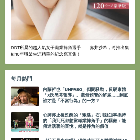
DDT所屬的超人氣女子職業摔角選手——赤井沙希，將推出集
結10年職業生涯精華的紀念寫真集！
每月熱門
內藤哲也「UNPASO」倒閉騷動，反駁東體
「X氏黑幕報導」。毫無預警的解雇……到底
誰才是「不當行為」的一方？
心肺停止後甦醒的「馳浩」石川縣知事抱持
的「我到死都想當職業摔角手」的驕傲：能
傳達活著的喜悅，就是摔角的價值