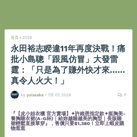
首頁
2026
永田裕志睽違11年再度決戰！痛
批小島聰「跟風仿冒」大發雷
霆：「只是為了賺外快才來……
真令人火大！」
0
by
yuiasaka
•
7月 07, 2026
『【皮小姐衣櫃 官方賣場】✦許維恩指定款✦挺胸美-
養胸睡衣裙(A-G杯)｜給妳越睡越美的胸型｜長版睡
裙輕鬆直接單穿』，售價只要$1,380！立即上蝦皮購
物逛逛