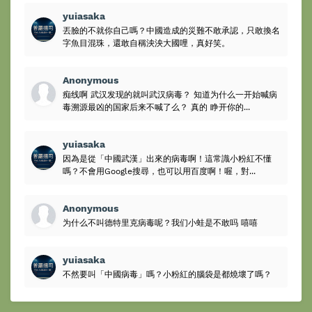
yuiasaka
丟臉的不就你自己嗎？中國造成的災難不敢承認，只敢換名
字魚目混珠，還敢自稱泱泱大國哩，真好笑。
Anonymous
痴线啊 武汉发现的就叫武汉病毒？ 知道为什么一开始喊病
毒溯源最凶的国家后来不喊了么？ 真的 睁开你的...
yuiasaka
因為是從「中國武漢」出來的病毒啊！這常識小粉紅不懂
嗎？不會用Google搜尋，也可以用百度啊！喔，對...
Anonymous
为什么不叫德特里克病毒呢？我们小蛙是不敢吗 嘻嘻
yuiasaka
不然要叫「中國病毒」嗎？小粉紅的腦袋是都燒壞了嗎？