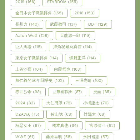
2019
(166)
STARDOM
(155)
全日本女子職業摔角
(155)
2018
(153)
長州力
(140)
武藤敬司
(137)
DDT
(129)
Aaron Wolf
(128)
天龍源一郎
(119)
巨人馬場
(118)
摔角秘藏寫真館
(114)
東京女子職業摔角
(114)
蝶野正洋
(114)
上谷沙彌
(104)
內藤哲也
(103)
無仁義的50年鬪爭史
(102)
三澤光晴
(100)
赤井沙希
(98)
巨無霸鶴田
(87)
虎面
(85)
2024
(83)
大仁田厚
(79)
小橋建太
(76)
OZAWA
(75)
佐山聰
(68)
辻陽太
(68)
極惡女王
(67)
橋本真也
(64)
宮原健斗
(62)
WWE
(61)
藤原喜明
(58)
永田裕志
(57)