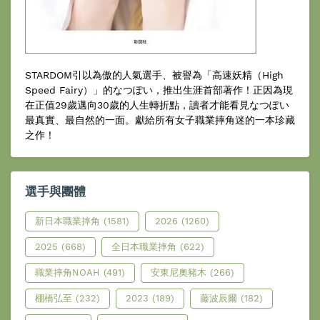
STARDOM引以為傲的人氣選手、被譽為「高速妖精（High
Speed Fairy）」的なつぽい，推出生涯首部著作！正因為現
在正值29歲邁向30歲的人生轉折點，讀者才能看見なつぽい
最真實、最自然的一面。獻給所有女子職業摔角迷的一本珍藏
之作！
選手與團體
新日本職業摔角
(1581)
2026
(1260)
2025
(668)
全日本職業摔角
(622)
職業摔角NOAH
(491)
安東尼奧豬木
(266)
棚橋弘至
(232)
2023
(189)
藤波辰爾
(182)