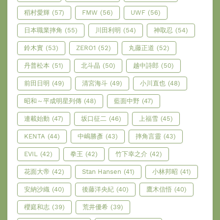
稻村愛輝
(57)
FMW
(56)
UWF
(56)
日本職業摔角
(55)
川田利明
(54)
神取忍
(54)
鈴木實
(53)
ZERO1
(52)
丸藤正道
(52)
丹普松本
(51)
北斗晶
(50)
越中詩郎
(50)
前田日明
(49)
清宮海斗
(49)
小川直也
(48)
昭和～平成明星列傳
(48)
藍面中野
(47)
連載始動
(47)
坂口征二
(46)
上福雪
(45)
KENTA
(44)
中嶋勝彥
(43)
摔角言靈
(43)
EVIL
(42)
拳王
(42)
竹下幸之介
(42)
花面大帝
(42)
Stan Hansen
(41)
小林邦昭
(41)
安納沙織
(40)
後藤洋央紀
(40)
鷹木信悟
(40)
櫻庭和志
(39)
荒井優希
(39)