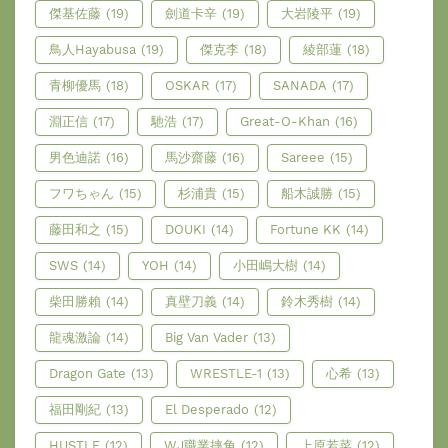
傑基佐藤
(19)
劍道卡辛
(19)
大岩陵平
(19)
鳥人Hayabusa
(19)
傑克李
(18)
綾部蓮
(18)
青柳優馬
(18)
OSKAR
(17)
SANADA
(17)
淵正信
(17)
馳浩
(17)
Great-O-Khan
(16)
男色迪諾
(16)
馬沙齋藤
(16)
Sareee
(15)
フワちゃん
(15)
杉浦貴
(15)
船木誠勝
(15)
藤田和之
(15)
DOUKI
(14)
Fortune KK
(14)
SWS
(14)
YOH
(14)
小田嶋大樹
(14)
柴田勝賴
(14)
真壁刀義
(14)
鈴木秀樹
(14)
龍魂激論
(14)
Big Van Vader
(13)
Dragon Gate
(13)
WRESTLE-1
(13)
心希
(13)
福田剛紀
(13)
El Desperado
(12)
HUSTLE
(12)
WJ職業摔角
(12)
上原若菜
(12)