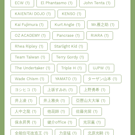
ECW
(1)
El Phantasmo
(1)
John Tenta
(1)
KAIENTAI DOJO
(1)
KENSO
(1)
Kai Fujimura
(1)
Kurt Angle
(1)
Mr.雁之助
(1)
OZ ACADEMY
(1)
Pancrase
(1)
RIARA
(1)
Rhea Ripley
(1)
Starlight Kid
(1)
Team Taiwan
(1)
Terry Gordy
(1)
The Undertaker
(1)
Triple H
(1)
UJPW
(1)
Wade Chism
(1)
YAMATO
(1)
ターザン山本
(1)
ヨシヒコ
(1)
上坂すみれ
(1)
上野勇希
(1)
井上凌
(1)
井上雅央
(1)
亞歷山大大塚
(1)
人中之龍
(1)
他花師
(1)
佐藤光留
(1)
保永昇男
(1)
健介office
(1)
光宗薫
(1)
全能住宅改造王
(1)
力皇猛
(1)
北原光騎
(1)