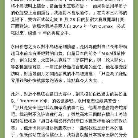
將小島聰叫上擂台，當面發出宣戰布告：「如果你是用半吊子
的心態登上這個擂台，我絕對不會放過你。」在高木三四郎的
見證下，雙方正式敲定於 9 月 28 日的新宿大賽展開單打賽
正面對決。這場大戰將是兩人自 2015 年「G1 Climax」公式
戰以來，睽違 11 年的再度交手。
永田裕志之所以對小島聰感到憤怒，是因為他對自己長年帶領
超日本前進有著絕對的自負。自超日本的前身「M＆A職業摔
角」創立以來，永田裕志克服了「婆羅門化」與「蛇人間化」
等各種無理難題，一肩扛起炒熱擂台氣氛的重任。他在接受採
訪時，對這幾個月才開始參戰的小島聰痛批：「只是為了賺點
零用錢和外快就頻繁跑過來，這點真令人火大。」
此外，對於小島聰在當日大賽中，刻意模仿自己過去的裝扮並
以「Brahman Koji」的名號參戰，永田裕志也嚴厲警告：
「那只是完全照抄我以前做過的事而已。他遲早也會跑去蛇界
吧。我絕對不允許這種行為。」雖然高木三四郎在擂台上將這
場對決標榜為『超日本職業摔角對新日本職業摔角的全面對抗
賽』，但永田裕志挺起胸膛表示：「雖然我也是新日本的選
手，但既然站在這個擂台上，我就會以超日本當家王牌的身分