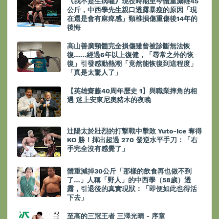
《我不是生病喔》現役時期至今體重減輕45
公斤，中西學先生親口透露暴瘦的原因「現
在還是會有麻痺感」頸椎損傷重傷後14年的
後悔
高山善廣頸髓完全損傷雖曾被診斷無法恢
復……經過6年以上復健，「尋常之外的恢
復」引發感動熱潮「竟然能恢復到這程度」
「真是太驚人了」
【英雄齋藤40周年歷史 1】與職業摔角的相
遇 迷上安東尼奧豬木的夜晚
辻陽太於壯烈的打撃戰中擊敗 Yuto-Ice 奪得
KO 勝！揮出超過 270 發逆水平手刀：「右
手完全沒有感覺了」
體重減掉30公斤「那樣的飲食再也做不到
了…」人稱「野人」的中西學（58歲）透
露，引退後的真實現狀：「即便如此也得活
下去」
至高的三冠王者 三澤光晴 - 序章