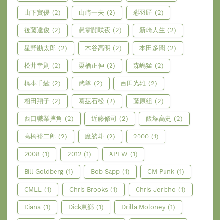
山下實優
(2)
山崎一夫
(2)
彩羽匠
(2)
後藤達俊
(2)
愚零闘咲夜
(2)
新崎人生
(2)
星野勘太郎
(2)
木谷高明
(2)
本田多聞
(2)
松井幸則
(2)
栗栖正伸
(2)
森嶋猛
(2)
橋本千紘
(2)
武尊
(2)
百田光雄
(2)
相田翔子
(2)
葛茲石松
(2)
藤原組
(2)
西口職業摔角
(2)
近藤修司
(2)
飯塚高史
(2)
高橋裕二郎
(2)
魔裟斗
(2)
2000
(1)
2008
(1)
2012
(1)
APFW
(1)
Bill Goldberg
(1)
Bob Sapp
(1)
CM Punk
(1)
CMLL
(1)
Chris Brooks
(1)
Chris Jericho
(1)
Diana
(1)
Dick東鄉
(1)
Drilla Moloney
(1)