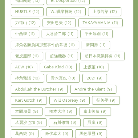
福田剛紀
(13)
El Desperado
(12)
HUSTLE
(12)
WJ職業摔角
(12)
上原若菜
(12)
力道山
(12)
安田忠夫
(12)
TAKAYAMANIA
(11)
中西學
(11)
大谷晉二郎
(11)
平田淳嗣
(11)
摔角名勝負與那些事件的幕後
(11)
新間壽
(11)
老虎服部
(11)
超強機器
(11)
超日本職業摔角
(11)
AEW
(10)
Gabe Kidd
(10)
上坂堇
(10)
摔角雜談
(10)
青木真也
(10)
2021
(9)
Abdullah the Butcher
(9)
André the Giant
(9)
Karl Gotch
(9)
Will Ospreay
(9)
征矢學
(9)
本間朋晃
(9)
橋本大地
(9)
泰山後藤
(9)
玖麗沙也加
(9)
石川修司
(9)
羆嵐
(9)
葛西純
(9)
飯伏幸太
(9)
黑色履歷
(9)