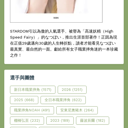
STARDOM引以為傲的人氣選手、被譽為「高速妖精（High
Speed Fairy）」的なつぽい，推出生涯首部著作！正因為現
在正值29歲邁向30歲的人生轉折點，讀者才能看見なつぽい
最真實、最自然的一面。獻給所有女子職業摔角迷的一本珍藏
之作！
選手與團體
新日本職業摔角
(1571)
2026
(1251)
2025
(668)
全日本職業摔角
(622)
職業摔角NOAH
(491)
安東尼奧豬木
(264)
棚橋弘至
(232)
2023
(189)
藤波辰爾
(182)