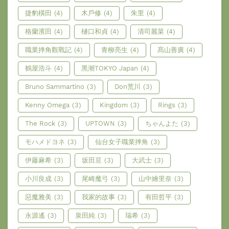
捷豹橫田
(4)
木戶修
(4)
朱里
(4)
格蘭濱田
(4)
樋口和貞
(4)
清司麗菜
(4)
職業摔角觀戰記
(4)
青柳亮生
(4)
髙山善廣
(4)
鶴屋浩斗
(4)
黑潮TOKYO Japan
(4)
Bruno Sammartino
(3)
Don荒川
(3)
Kenny Omega
(3)
Kingdom
(3)
Rings
(3)
The Rock
(3)
UPTOWN
(3)
ちゃんよた
(3)
モハメドヨネ
(3)
仙台女子職業摔角
(3)
伊藤麻希
(3)
坂田亘
(3)
大武士
(3)
小川良成
(3)
尾崎魔弓
(3)
山中繪里奈
(3)
惡魔雅美
(3)
我家的故事
(3)
有田哲平
(3)
永源遙
(3)
泉田純
(3)
瑞希
(3)