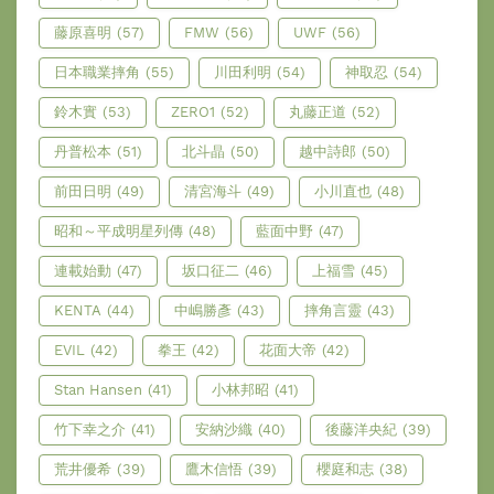
藤原喜明
(57)
FMW
(56)
UWF
(56)
日本職業摔角
(55)
川田利明
(54)
神取忍
(54)
鈴木實
(53)
ZERO1
(52)
丸藤正道
(52)
丹普松本
(51)
北斗晶
(50)
越中詩郎
(50)
前田日明
(49)
清宮海斗
(49)
小川直也
(48)
昭和～平成明星列傳
(48)
藍面中野
(47)
連載始動
(47)
坂口征二
(46)
上福雪
(45)
KENTA
(44)
中嶋勝彥
(43)
摔角言靈
(43)
EVIL
(42)
拳王
(42)
花面大帝
(42)
Stan Hansen
(41)
小林邦昭
(41)
竹下幸之介
(41)
安納沙織
(40)
後藤洋央紀
(39)
荒井優希
(39)
鷹木信悟
(39)
櫻庭和志
(38)