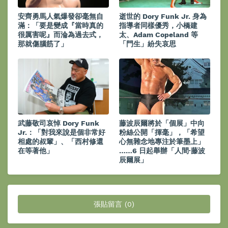
安齊勇馬人氣爆發卻毫無自
逝世的 Dory Funk Jr. 身為
滿：「要是變成『當時真的
指導者同樣優秀，小橋建
很厲害呢』而淪為過去式，
太、Adam Copeland 等
那就傷腦筋了」
「門生」紛失哀思
武藤敬司哀悼 Dory Funk
藤波辰爾將於「個展」中向
Jr.：「對我來說是個非常好
粉絲公開「揮毫」，「希望
相處的叔輩」、「西村修還
心無雜念地專注於筆墨上」
在等著他」
……6 日起舉辦「人間·藤波
辰爾展」
張貼留言 (0)