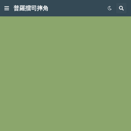
普羅擂司摔角