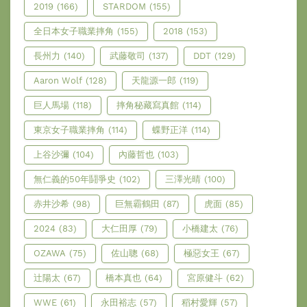
2019
(166)
STARDOM
(155)
全日本女子職業摔角
(155)
2018
(153)
長州力
(140)
武藤敬司
(137)
DDT
(129)
Aaron Wolf
(128)
天龍源一郎
(119)
巨人馬場
(118)
摔角秘藏寫真館
(114)
東京女子職業摔角
(114)
蝶野正洋
(114)
上谷沙彌
(104)
內藤哲也
(103)
無仁義的50年鬪爭史
(102)
三澤光晴
(100)
赤井沙希
(98)
巨無霸鶴田
(87)
虎面
(85)
2024
(83)
大仁田厚
(79)
小橋建太
(76)
OZAWA
(75)
佐山聰
(68)
極惡女王
(67)
辻陽太
(67)
橋本真也
(64)
宮原健斗
(62)
WWE
(61)
永田裕志
(57)
稻村愛輝
(57)