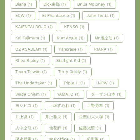
Diana
(1)
Dick東鄉
(1)
Drilla Moloney
(1)
ECW
(1)
El Phantasmo
(1)
John Tenta
(1)
KAIENTAI DOJO
(1)
KENSO
(1)
Kai Fujimura
(1)
Kurt Angle
(1)
Mr.雁之助
(1)
OZ ACADEMY
(1)
Pancrase
(1)
RIARA
(1)
Rhea Ripley
(1)
Starlight Kid
(1)
Team Taiwan
(1)
Terry Gordy
(1)
The Undertaker
(1)
Triple H
(1)
UJPW
(1)
Wade Chism
(1)
YAMATO
(1)
ターザン山本
(1)
ヨシヒコ
(1)
上坂すみれ
(1)
上野勇希
(1)
井上凌
(1)
井上雅央
(1)
亞歷山大大塚
(1)
人中之龍
(1)
他花師
(1)
佐藤光留
(1)
保永昇男
(1)
健介office
(1)
光宗薫
(1)