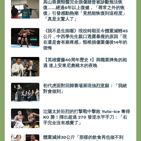
高山善廣頸髓完全損傷雖曾被診斷無法恢
復……經過6年以上復健，「尋常之外的恢
復」引發感動熱潮「竟然能恢復到這程度」
「真是太驚人了」
《我不是生病喔》現役時期至今體重減輕45
公斤，中西學先生親口透露暴瘦的原因「現
在還是會有麻痺感」頸椎損傷重傷後14年的
後悔
【英雄齋藤40周年歷史 1】與職業摔角的相
遇 迷上安東尼奧豬木的夜晚
初代虎面對回歸賽場展現強烈意願：「我絕
對會做到」
辻陽太於壯烈的打撃戰中擊敗 Yuto-Ice 奪得
KO 勝！揮出超過 270 發逆水平手刀：「右
手完全沒有感覺了」
體重減掉30公斤「那樣的飲食再也做不到