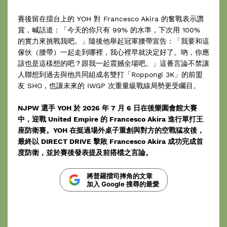
賽後留在擂台上的 YOH 對 Francesco Akira 的奮戰表示讚
賞，喊話道：「今天的你只有 99% 的水準，下次用 100%
的實力來挑戰我吧。」隨後他舉起冠軍腰帶宣告：「我要和這
傢伙（腰帶）一起走到哪裡，我心裡早就決定好了。吶，你應
該也是這樣想的吧？跟我一起震撼全場吧。」這番言論不禁讓
人聯想到過去與他共同組成名雙打「Roppongi 3K」的前盟
友 SHO，也讓未來的 IWGP 次重量級戰線局勢更受矚目。
NJPW 選手 YOH 於 2026 年 7 月 6 日在後樂園會館大賽
中，迎戰 United Empire 的 Francesco Akira 進行單打王
座防衛賽。YOH 在挺過場外桌子重創與對方的空戰猛攻後，
最終以 DIRECT DRIVE 擊敗 Francesco Akira 成功完成首
度防衛，並於賽後發表提及前搭檔之言論。
將普羅擂司摔角的文章
加入 Google 搜尋的最愛