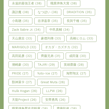
永遠的最強王者
(38)
職業摔角大賞
(38)
諏訪魔
(38)
なつぽい
(36)
DRADITION
(35)
小島聰
(35)
谷津嘉章
(35)
長與千種
(35)
Zack Sabre Jr.
(34)
中邑真輔
(34)
天山廣吉
(33)
豪傑列傳
(33)
高橋ヒロム
(33)
MARIGOLD
(32)
オカダ・カズチカ
(32)
高田延彥
(32)
齊藤兄弟
(31)
成田蓮
(30)
潮崎豪
(30)
TAJIRI
(29)
英雄齋藤
(28)
PRIDE
(27)
Yuto-Ice
(27)
海野翔太
(27)
獸神萊卡
(27)
Great Muta
(26)
Hulk Hogan
(26)
LLPW
(26)
天龍Project
(26)
安齊勇馬
(26)
職業摔角歷史資料庫
(26)
齋藤彰俊
(26)