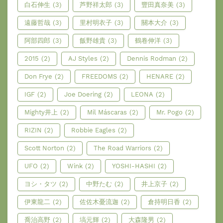
白石伸生
(3)
芦野祥太郎
(3)
豐田真奈美
(3)
遠藤哲哉
(3)
里村明衣子
(3)
關本大介
(3)
阿部四郎
(3)
飯野雄貴
(3)
鶴卷伸洋
(3)
2015
(2)
AJ Styles
(2)
Dennis Rodman
(2)
Don Frye
(2)
FREEDOMS
(2)
HENARE
(2)
IGF
(2)
Joe Doering
(2)
LEONA
(2)
Mighty井上
(2)
Mil Máscaras
(2)
Mr. Pogo
(2)
RIZIN
(2)
Robbie Eagles
(2)
Scott Norton
(2)
The Road Warriors
(2)
UFO
(2)
Wink
(2)
YOSHI-HASHI
(2)
ヨシ・タツ
(2)
中野たむ
(2)
井上京子
(2)
伊東龍二
(2)
佐佐木憂流迦
(2)
倉持明日香
(2)
喬治高野
(2)
塙元輝
(2)
大森隆男
(2)