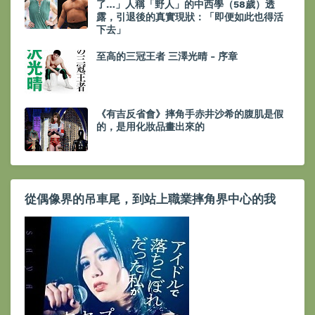
了…」人稱「野人」的中西學（58歲）透
露，引退後的真實現狀：「即便如此也得活
下去」
至高的三冠王者 三澤光晴 - 序章
《有吉反省會》摔角手赤井沙希的腹肌是假
的，是用化妝品畫出來的
從偶像界的吊車尾，到站上職業摔角界中心的我