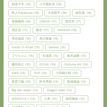
劍道卡辛
(19)
小可愛鈴木
(19)
鳥人Hayabusa
(19)
大岩陵平
(18)
綾部蓮
(18)
青柳優馬
(18)
OSKAR
(17)
傑克李
(17)
淵正信
(17)
馳浩
(17)
SANADA
(16)
男色迪諾
(16)
馬沙齋藤
(16)
Great-O-Khan
(15)
Sareee
(15)
フワちゃん
(15)
杉浦貴
(15)
船木誠勝
(15)
藤田和之
(15)
DOUKI
(14)
Fortune KK
(14)
SWS
(14)
YOH
(14)
小田嶋大樹
(14)
真壁刀義
(14)
鈴木秀樹
(14)
龍魂激論
(14)
Big Van Vader
(13)
Dragon Gate
(13)
WRESTLE-1
(13)
心希
(13)
柴田勝賴
(13)