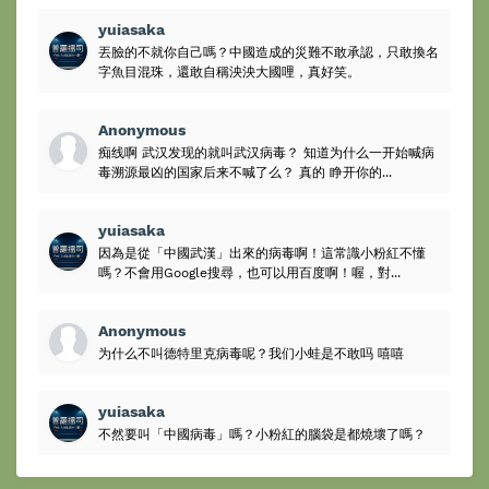
yuiasaka
丟臉的不就你自己嗎？中國造成的災難不敢承認，只敢換名
字魚目混珠，還敢自稱泱泱大國哩，真好笑。
Anonymous
痴线啊 武汉发现的就叫武汉病毒？ 知道为什么一开始喊病
毒溯源最凶的国家后来不喊了么？ 真的 睁开你的...
yuiasaka
因為是從「中國武漢」出來的病毒啊！這常識小粉紅不懂
嗎？不會用Google搜尋，也可以用百度啊！喔，對...
Anonymous
为什么不叫德特里克病毒呢？我们小蛙是不敢吗 嘻嘻
yuiasaka
不然要叫「中國病毒」嗎？小粉紅的腦袋是都燒壞了嗎？