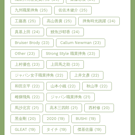
九州職業摔角
(25)
佐佐木健介
(25)
工藤惠
(25)
高山善廣
(25)
摔角時光跳躍
(24)
真基上田
(24)
鰻魚沙耶香
(24)
Bruiser Brody
(23)
Callum Newman
(23)
Other
(23)
Strong Style 職業摔角
(23)
上村優也
(23)
上田馬之助
(23)
ジャパン女子職業摔角
(22)
上井文彥
(22)
和田京平
(22)
山本小鐵
(22)
秋山準
(22)
雌獅飛鳥
(22)
ジャパン職業摔角
(21)
馬沙北宮
(21)
高木三四郎
(21)
西村修
(20)
黑金剛
(20)
2020
(19)
BUSHI
(19)
GLEAT
(19)
タイチ
(19)
傑基佐藤
(19)