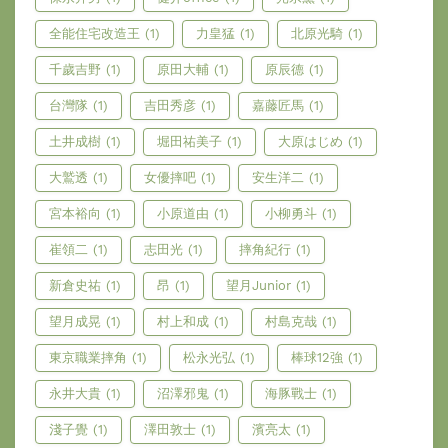
全能住宅改造王
(1)
力皇猛
(1)
北原光騎
(1)
千歲吉野
(1)
原田大輔
(1)
原辰德
(1)
台灣隊
(1)
吉田秀彦
(1)
嘉藤匠馬
(1)
土井成樹
(1)
堀田祐美子
(1)
大原はじめ
(1)
大鷲透
(1)
女優摔吧
(1)
安生洋二
(1)
宮本裕向
(1)
小原道由
(1)
小柳勇斗
(1)
崔領二
(1)
志田光
(1)
摔角紀行
(1)
新倉史祐
(1)
昂
(1)
望月Junior
(1)
望月成晃
(1)
村上和成
(1)
村島克哉
(1)
東京職業摔角
(1)
松永光弘
(1)
棒球12強
(1)
永井大貴
(1)
沼澤邪鬼
(1)
海豚戰士
(1)
淺子覺
(1)
澤田敦士
(1)
濱亮太
(1)