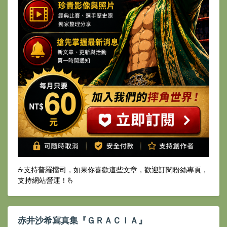
☕️支持普羅擂司，如果你喜歡這些文章，歡迎訂閱粉絲專頁，
支持網站營運！🫰
赤井沙希寫真集『ＧＲＡＣＩＡ』