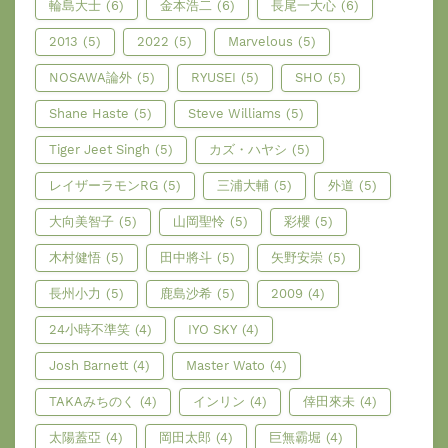
輪島大士
(6)
金本浩二
(6)
長尾一大心
(6)
2013
(5)
2022
(5)
Marvelous
(5)
NOSAWA論外
(5)
RYUSEI
(5)
SHO
(5)
Shane Haste
(5)
Steve Williams
(5)
Tiger Jeet Singh
(5)
カズ・ハヤシ
(5)
レイザーラモンRG
(5)
三浦大輔
(5)
外道
(5)
大向美智子
(5)
山岡聖怜
(5)
彩櫻
(5)
木村健悟
(5)
田中將斗
(5)
矢野安崇
(5)
長州小力
(5)
鹿島沙希
(5)
2009
(4)
24小時不準笑
(4)
IYO SKY
(4)
Josh Barnett
(4)
Master Wato
(4)
TAKAみちのく
(4)
インリン
(4)
倖田來未
(4)
太陽蓋亞
(4)
岡田太郎
(4)
巨無霸堀
(4)