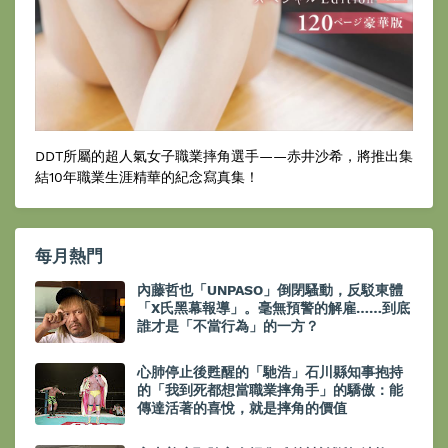
DDT所屬的超人氣女子職業摔角選手——赤井沙希，將推出集
結10年職業生涯精華的紀念寫真集！
每月熱門
內藤哲也「UNPASO」倒閉騷動，反駁東體
「X氏黑幕報導」。毫無預警的解雇……到底
誰才是「不當行為」的一方？
心肺停止後甦醒的「馳浩」石川縣知事抱持
的「我到死都想當職業摔角手」的驕傲：能
傳達活著的喜悅，就是摔角的價值