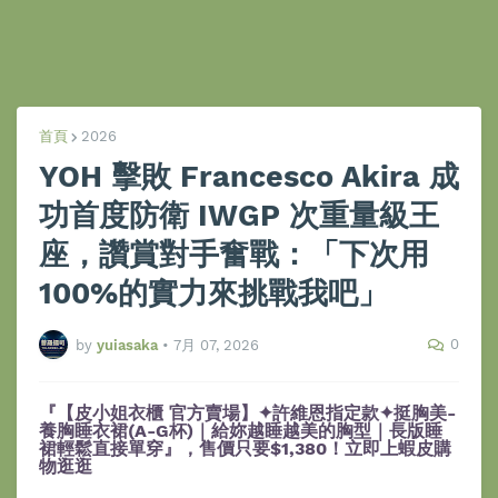
首頁
2026
YOH 擊敗 Francesco Akira 成
功首度防衛 IWGP 次重量級王
座，讚賞對手奮戰：「下次用
100%的實力來挑戰我吧」
0
by
yuiasaka
•
7月 07, 2026
『【皮小姐衣櫃 官方賣場】✦許維恩指定款✦挺胸美-
養胸睡衣裙(A-G杯)｜給妳越睡越美的胸型｜長版睡
裙輕鬆直接單穿』，售價只要$1,380！立即上蝦皮購
物逛逛