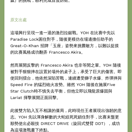
歲）的挑戰，順利完成首度防衛。
原文出處
這場興行呈現一進一退的激烈拉鋸戰。YOH 在比賽中先以
Paradise Lock困住對手，隨後更模仿在場邊擔任助手的
Great-O-Khan 招牌「玉座」姿勢來挑釁敵方，以難以捉摸
的比賽風格成功翻弄 Francesco Akira。
然而展開反擊的 Francesco Akira 也非等閒之輩。YOH 隨後
被對手狠狠摔在設置於場外的桌子上，承受了巨大的傷害。即
使回到擂台，他依然深陷苦戰，連續遭受獅子水爆、炸彈摔與
Speed Fire 的猛烈砲火攻勢。雖然 YOH 隨後在施展Five
Star Clutch時不慎失去平衡，但他立即以飛龍原爆固與
Lariat 揮擊展開正面回擊。
此後雙方陷入互不相讓的僵局，此時現任王者展現出強韌的意
志。YOH 先以渾身解數的大蛇絞死死鎖住對手，比賽末盤更
順勢使出必殺技 DIRECT DRIVE（旋回式雙臂 DDT），成功
為這場激戰畫下終點。