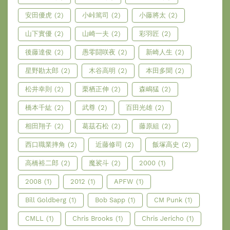
安田優虎
(2)
小峠篤司
(2)
小藤將太
(2)
山下實優
(2)
山崎一夫
(2)
彩羽匠
(2)
後藤達俊
(2)
愚零闘咲夜
(2)
新崎人生
(2)
星野勘太郎
(2)
木谷高明
(2)
本田多聞
(2)
松井幸則
(2)
栗栖正伸
(2)
森嶋猛
(2)
橋本千紘
(2)
武尊
(2)
百田光雄
(2)
相田翔子
(2)
葛茲石松
(2)
藤原組
(2)
西口職業摔角
(2)
近藤修司
(2)
飯塚高史
(2)
高橋裕二郎
(2)
魔裟斗
(2)
2000
(1)
2008
(1)
2012
(1)
APFW
(1)
Bill Goldberg
(1)
Bob Sapp
(1)
CM Punk
(1)
CMLL
(1)
Chris Brooks
(1)
Chris Jericho
(1)