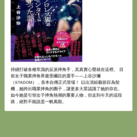
持續打破各種常識的反派摔角手，其真實心聲就在這裡。 目
前女子職業摔角界最受矚目的選手——上谷沙彌
（STADOM），首本自傳正式登場！ 以出演綜藝節目為契
機，她跨出職業摔角的圈子，讓更多大眾認識了她的存在。
如今她是引領女子摔角熱潮的重要人物，但走到今天的這段
路，絕對不能說是一帆風順。