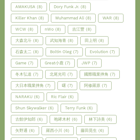
AMAKUSA
(8)
Dory Funk Jr.
(8)
Killer Khan
(8)
Muhammad Ali
(8)
WAR
(8)
WCW
(8)
nWo
(8)
吉江豐
(8)
大森北斗
(8)
武知海青
(8)
田上明
(8)
石森太二
(8)
Boltin Oleg
(7)
Evolution
(7)
Game
(7)
Great小鹿
(7)
JWP
(7)
冬木弘道
(7)
北尾光司
(7)
國際職業摔角
(7)
大日本職業摔角
(7)
曙
(7)
阿修羅原
(7)
NARAKU
(6)
Ric Flair
(6)
Shun Skywalker
(6)
Terry Funk
(6)
古館伊知郎
(6)
咆哮木村
(6)
林下詩美
(6)
矢野通
(6)
羅西小川
(6)
藤田晃生
(6)