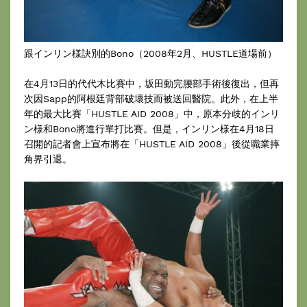
跟インリン様訣別的Bono（2008年2月、HUSTLE道場前）
在4月13日的代代木比賽中，坂田動完腰部手術後復出，但再
次因Sapp的阿根廷背部破壞技而被送回醫院。此外，在上半
年的最大比賽「HUSTLE AID 2008」中，原本分歧的インリ
ン様和Bono將進行單打比賽。但是，インリン様在4月18日
召開的記者會上宣布將在「HUSTLE AID 2008」後從職業摔
角界引退。