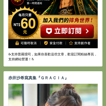
☕️支持普羅擂司，如果你喜歡這些文章，歡迎訂閱粉絲專頁，
支持網站營運！🫰
赤井沙希寫真集『ＧＲＡＣＩＡ』