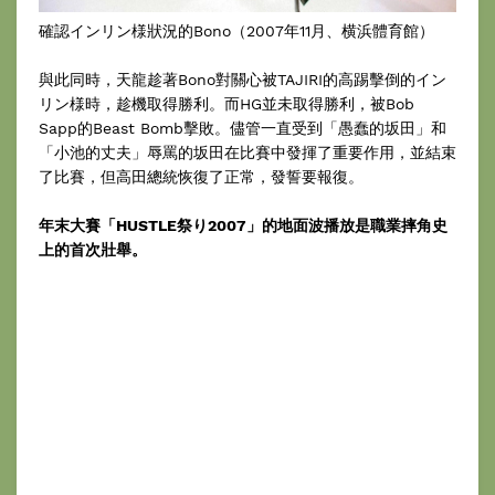
確認インリン様狀況的Bono（2007年11月、横浜體育館）
與此同時，天龍趁著Bono對關心被TAJIRI的高踢擊倒的イン
リン様時，趁機取得勝利。而HG並未取得勝利，被Bob
Sapp的Beast Bomb擊敗。儘管一直受到「愚蠢的坂田」和
「小池的丈夫」辱罵的坂田在比賽中發揮了重要作用，並結束
了比賽，但高田總統恢復了正常，發誓要報復。
年末大賽「HUSTLE祭り2007」的地面波播放是職業摔角史
上的首次壯舉。