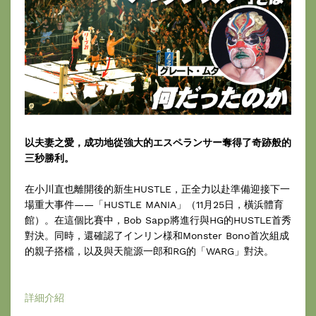
以夫妻之愛，成功地從強大的エスペランサー奪得了奇跡般的
三秒勝利。
在小川直也離開後的新生HUSTLE，正全力以赴準備迎接下一
場重大事件——「HUSTLE MANIA」（11月25日，橫浜體育
館）。在這個比賽中，Bob Sapp將進行與HG的HUSTLE首秀
對決。同時，還確認了インリン様和Monster Bono首次組成
的親子搭檔，以及與天龍源一郎和RG的「WARG」對決。
詳細介紹