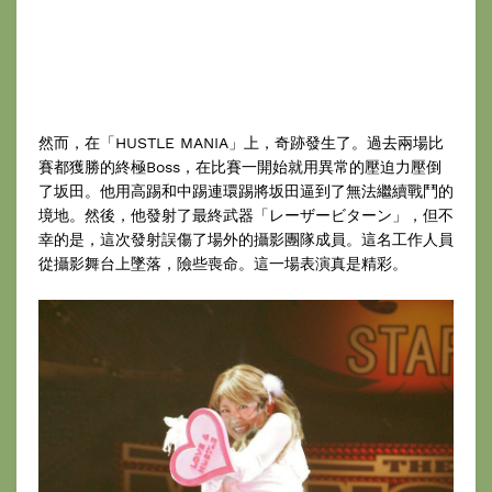
然而，在「HUSTLE MANIA」上，奇跡發生了。過去兩場比
賽都獲勝的終極Boss，在比賽一開始就用異常的壓迫力壓倒
了坂田。他用高踢和中踢連環踢將坂田逼到了無法繼續戰鬥的
境地。然後，他發射了最終武器「レーザービターン」，但不
幸的是，這次發射誤傷了場外的攝影團隊成員。這名工作人員
從攝影舞台上墜落，險些喪命。這一場表演真是精彩。