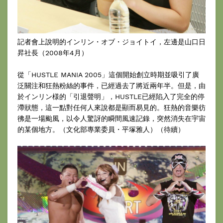
記者會上說明的インリン・オブ・ジョイトイ，左邊是山口日
昇社長（2008年4月）
從「HUSTLE MANIA 2005」這個開始創立時期並吸引了廣
泛關注和狂熱粉絲的事件，已經過去了將近兩年半。但是，由
於インリン様的「引退聲明」，HUSTLE已經陷入了完全的停
滯狀態，這一點對任何人來說都是顯而易見的。狂熱的音樂彷
彿是一場颱風，以令人驚訝的瞬間風速記錄，突然消失在宇宙
的某個地方。（文化部專業委員・平塚雅人）（待續）