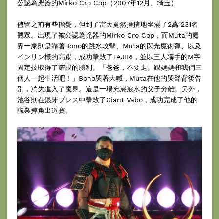
公認為兇器的Mirko Cro Cop（2007年12月、埼玉）
儘管之前有些擔憂，但到了當天竟然擁擠地坐滿了2萬1231名
觀眾。出現了被公認為兇器的Mirko Cro Cop，而Muta的魔
界一家則是靠著Bono的跳水攻擊、Muta的閃光魔術彈、以及
インリン様的高踢，成功擊敗了TAJIRI，並以三人聯手的M字
固定技取得了耀眼的勝利。「爸爸，不要走。跟媽媽和我們三
個人一起生活吧！」Bono哭著大喊，Muta在他的哭聲背後告
別，消失進入了魔界。這是一場充滿淚水的父子分離。另外，
池谷則在銀牙プレス中擊敗了Giant Vabo，成功完成了他的
職業摔角出道賽。