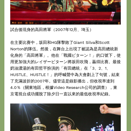
試合後現身的高田將軍（2007年12月、埼玉）
在主要比賽中，坂田和HG隊擊敗了Giant Silva和Scott
Norton的隊伍。然後，在舞台上出現了被認為是高田總統新
化身的「高田將軍」。他在「戰國ビターン！」的口號下，使
用更加強大的レイザービターン將坂田吹飛，贏得比賽。最後
奶油濃湯的有田哲平扮演的「有田總統」在「3、2、1、
HUSTLE、HUSTLE！」的呼喊聲中為大會劃上了句號，結束
了充滿波折的2007年。儘管這是錄影播出，但收視率達到
4.0％（關東地區，根據Video Research公司的調查），東
京電視台成功擺脫了除夕日一直以來的最低收視率紀錄。