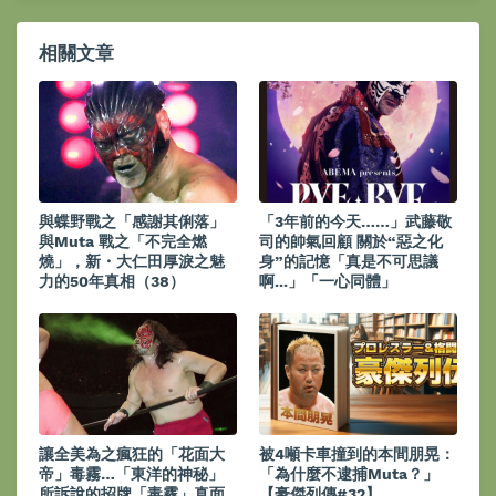
相關文章
與蝶野戰之「感謝其俐落」
「3年前的今天……」武藤敬
與Muta 戰之「不完全燃
司的帥氣回顧 關於“惡之化
燒」，新・大仁田厚淚之魅
身”的記憶「真是不可思議
力的50年真相（38）
啊...」「一心同體」
讓全美為之瘋狂的「花面大
被4噸卡車撞到的本間朋晃：
帝」毒霧…「東洋的神秘」
「為什麼不逮捕Muta？」
所訴說的招牌「毒霧」真面
【豪傑列傳#32】