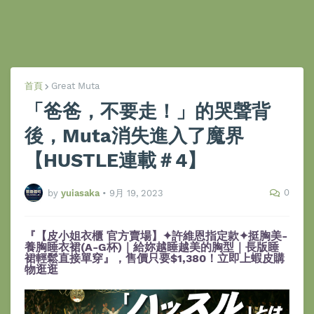
首頁
Great Muta
「爸爸，不要走！」的哭聲背
後，Muta消失進入了魔界
【HUSTLE連載＃4】
0
by
yuiasaka
•
9月 19, 2023
『【皮小姐衣櫃 官方賣場】✦許維恩指定款✦挺胸美-
養胸睡衣裙(A-G杯)｜給妳越睡越美的胸型｜長版睡
裙輕鬆直接單穿』，售價只要$1,380！立即上蝦皮購
物逛逛