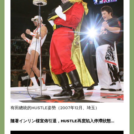
有田總統的HUSTLE姿勢（2007年12月、埼玉）
隨著インリン様宣佈引退，HUSTLE再度陷入停滯狀態...