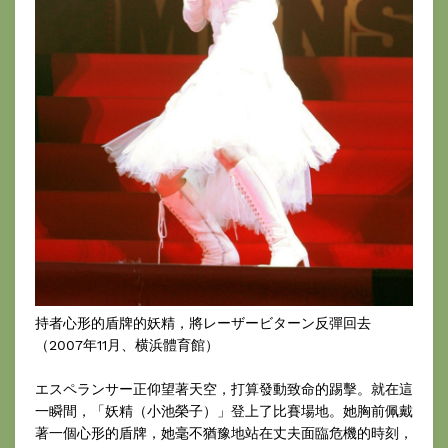
持者心形的盾牌的妖精，將レーザービターン反彈回去
（2007年11月、横浜體育館）
エスペランサー正仰望著天空，打算發動致命的踢擊。就在這
一瞬間，「妖精（小池榮子）」登上了比賽場地。她胸前佩戴
著一個心形的盾牌，她毫不猶豫地站在丈夫面臨危機的時刻，