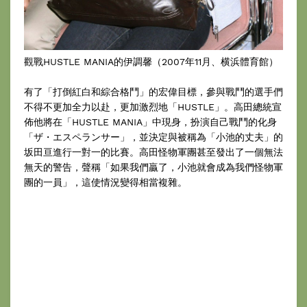
觀戰HUSTLE MANIA的伊調馨（2007年11月、横浜體育館）
有了「打倒紅白和綜合格鬥」的宏偉目標，參與戰鬥的選手們
不得不更加全力以赴，更加激烈地「HUSTLE」。高田總統宣
佈他將在「HUSTLE MANIA」中現身，扮演自己戰鬥的化身
「ザ・エスペランサー」，並決定與被稱為「小池的丈夫」的
坂田亘進行一對一的比賽。高田怪物軍團甚至發出了一個無法
無天的警告，聲稱「如果我們贏了，小池就會成為我們怪物軍
團的一員」，這使情況變得相當複雜。