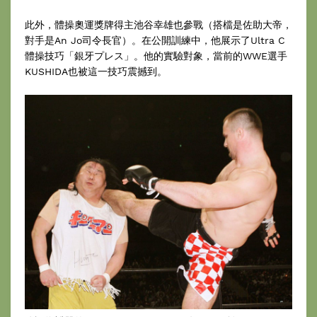
此外，體操奧運獎牌得主池谷幸雄也參戰（搭檔是佐助大帝，
對手是An Jo司令長官）。在公開訓練中，他展示了Ultra C
體操技巧「銀牙プレス」。他的實驗對象，當前的WWE選手
KUSHIDA也被這一技巧震撼到。