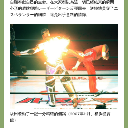
自願奉獻自己的生命。在大家都以為這一切已經結束的瞬間，
心形的盾牌卻將レーザービターン反彈回去，逆轉地貫穿了エ
スペランサー的胸膛，這是出乎意料的情節。
坂田發動了一記十分精確的側踢（2007年11月、横浜體育
館）