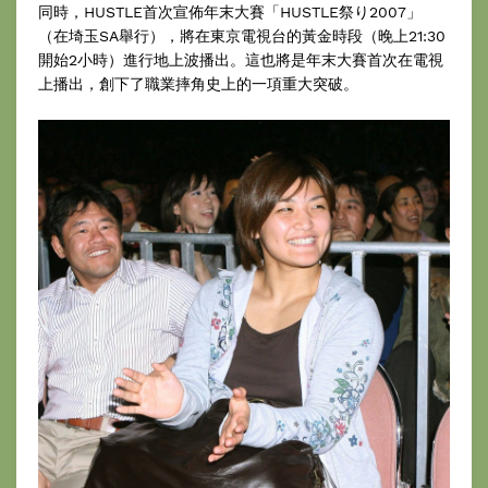
同時，HUSTLE首次宣佈年末大賽「HUSTLE祭り2007」
（在埼玉SA舉行），將在東京電視台的黃金時段（晚上21:30
開始2小時）進行地上波播出。這也將是年末大賽首次在電視
上播出，創下了職業摔角史上的一項重大突破。