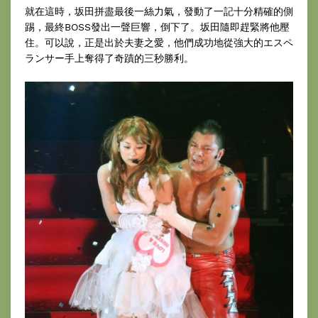
就在這時，坂田拼盡最後一絲力氣，發動了一記十分精確的側
踢，最終BOSS發出一聲巨響，倒下了。坂田隨即趕緊將他壓
住。可以說，正是出於夫妻之愛，他們成功地從強大的エスペ
ランサー手上奪得了奇蹟的三秒勝利。