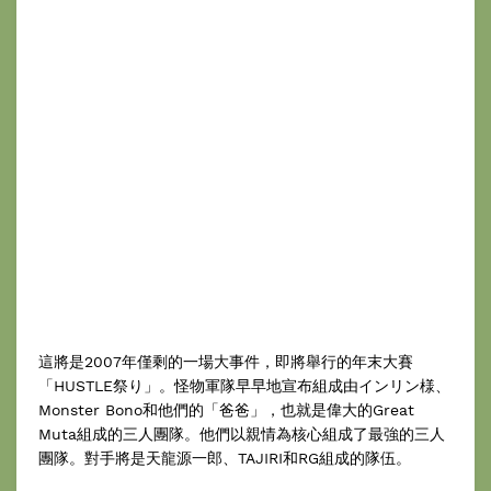
這將是2007年僅剩的一場大事件，即將舉行的年末大賽
「HUSTLE祭り」。怪物軍隊早早地宣布組成由インリン様、
Monster Bono和他們的「爸爸」，也就是偉大的Great
Muta組成的三人團隊。他們以親情為核心組成了最強的三人
團隊。對手將是天龍源一郎、TAJIRI和RG組成的隊伍。