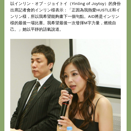
以インリン・オブ・ジョイトイ（Yinling of Joytoy）的身份
出席記者會的インリン様表示：「正因為我熱愛HUSTLE和イ
ンリン様，所以我希望能夠畫下一個句點。AID將是インリン
様的最後一場比賽。我希望最後一次發揮M字力量，燃燒自
己。」她以平靜的語氣說道。