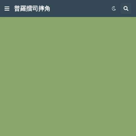
普羅擂司摔角