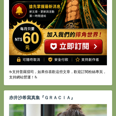
☕️支持普羅擂司，如果你喜歡這些文章，歡迎訂閱粉絲專頁，
支持網站營運！🫰
赤井沙希寫真集『ＧＲＡＣＩＡ』