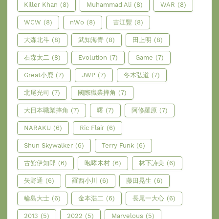
Killer Khan
(8)
Muhammad Ali
(8)
WAR
(8)
WCW
(8)
nWo
(8)
吉江豐
(8)
大森北斗
(8)
武知海青
(8)
田上明
(8)
石森太二
(8)
Evolution
(7)
Game
(7)
Great小鹿
(7)
JWP
(7)
冬木弘道
(7)
北尾光司
(7)
國際職業摔角
(7)
大日本職業摔角
(7)
曙
(7)
阿修羅原
(7)
NARAKU
(6)
Ric Flair
(6)
Shun Skywalker
(6)
Terry Funk
(6)
古館伊知郎
(6)
咆哮木村
(6)
林下詩美
(6)
矢野通
(6)
羅西小川
(6)
藤田晃生
(6)
輪島大士
(6)
金本浩二
(6)
長尾一大心
(6)
2013
(5)
2022
(5)
Marvelous
(5)