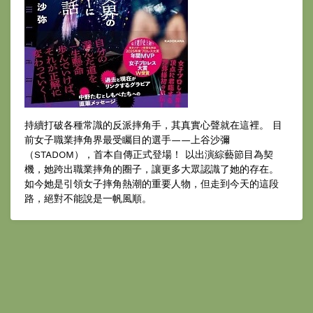
持續打破各種常識的反派摔角手，其真實心聲就在這裡。 目
前女子職業摔角界最受矚目的選手——上谷沙彌
（STADOM），首本自傳正式登場！ 以出演綜藝節目為契
機，她跨出職業摔角的圈子，讓更多大眾認識了她的存在。
如今她是引領女子摔角熱潮的重要人物，但走到今天的這段
路，絕對不能說是一帆風順。