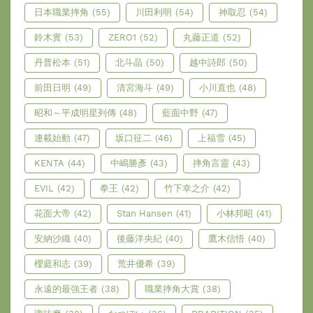
日本職業摔角
(55)
川田利明
(54)
神取忍
(54)
鈴木實
(53)
ZERO1
(52)
丸藤正道
(52)
丹普松本
(51)
北斗晶
(50)
越中詩郎
(50)
前田日明
(49)
清宮海斗
(49)
小川直也
(48)
昭和～平成明星列傳
(48)
藍面中野
(47)
連載始動
(47)
坂口征二
(46)
上福雪
(45)
KENTA
(44)
中嶋勝彥
(43)
摔角言靈
(43)
EVIL
(42)
拳王
(42)
竹下幸之介
(42)
花面大帝
(42)
Stan Hansen
(41)
小林邦昭
(41)
安納沙織
(40)
後藤洋央紀
(40)
鷹木信悟
(40)
櫻庭和志
(39)
荒井優希
(39)
永遠的最強王者
(38)
職業摔角大賞
(38)