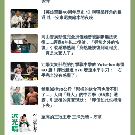
後悔
【英雄齋藤40周年歷史 1】與職業摔角的相
遇 迷上安東尼奧豬木的夜晚
高山善廣頸髓完全損傷雖曾被診斷無法恢
復……經過6年以上復健，「尋常之外的恢
復」引發感動熱潮「竟然能恢復到這程度」
「真是太驚人了」
辻陽太於壯烈的打撃戰中擊敗 Yuto-Ice 奪得
KO 勝！揮出超過 270 發逆水平手刀：「右
手完全沒有感覺了」
體重減掉30公斤「那樣的飲食再也做不到
了…」人稱「野人」的中西學（58歲）透
露，引退後的真實現狀：「即便如此也得活
下去」
至高的三冠王者 三澤光晴 - 序章