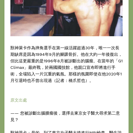
獸神萊卡作為摔角選手在第一線活躍超過30年，唯一一次長
期缺席是因為1994年9月的腳踝骨折。他在大約一年後復出，
但比這更嚴重的是1996年8月被診斷出的腦瘤。在當年的「G1
Climax」最終戰，於兩國國技館，他親口宣布即將進行手
術，全場陷入一片沉重的氣氛。那樣的氛圍即使在他2020年1
月引退時也不曾出現過（記者：橋爪哲也）。
原文出處
—— 您被診斷出腦腫瘤後，選擇去東京女子醫大尋求第二意
見？
獸神萊卡：是的，到了東京女子醫大後進行MRI檢查，醫生說