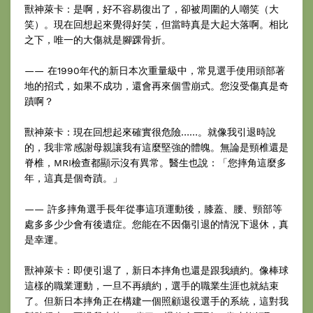
獸神萊卡：是啊，好不容易復出了，卻被周圍的人嘲笑（大
笑）。現在回想起來覺得好笑，但當時真是大起大落啊。相比
之下，唯一的大傷就是腳踝骨折。
—— 在1990年代的新日本次重量級中，常見選手使用頭部著
地的招式，如果不成功，還會再來個雪崩式。您沒受傷真是奇
蹟啊？
獸神萊卡：現在回想起來確實很危險……。就像我引退時說
的，我非常感謝母親讓我有這麼堅強的體魄。無論是頸椎還是
脊椎，MRI檢查都顯示沒有異常。醫生也說：「您摔角這麼多
年，這真是個奇蹟。」
—— 許多摔角選手長年從事這項運動後，膝蓋、腰、頸部等
處多多少少會有後遺症。您能在不因傷引退的情況下退休，真
是幸運。
獸神萊卡：即便引退了，新日本摔角也還是跟我續約。像棒球
這樣的職業運動，一旦不再續約，選手的職業生涯也就結束
了。但新日本摔角正在構建一個照顧退役選手的系統，這對我