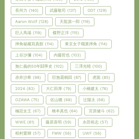
長州力
(140)
武藤敬司
(137)
DDT
(129)
Aaron Wolf
(128)
天龍源一郎
(119)
巨人馬場
(119)
蝶野正洋
(115)
摔角秘藏寫真館
(114)
東京女子職業摔角
(114)
上谷沙彌
(104)
內藤哲也
(103)
無仁義的50年鬪爭史
(102)
三澤光晴
(100)
赤井沙希
(98)
巨無霸鶴田
(87)
虎面
(85)
2024
(83)
大仁田厚
(79)
小橋建太
(76)
OZAWA
(75)
佐山聰
(68)
辻陽太
(68)
極惡女王
(67)
橋本真也
(64)
宮原健斗
(62)
WWE
(61)
藤原喜明
(59)
永田裕志
(57)
稻村愛輝
(57)
FMW
(56)
UWF
(56)