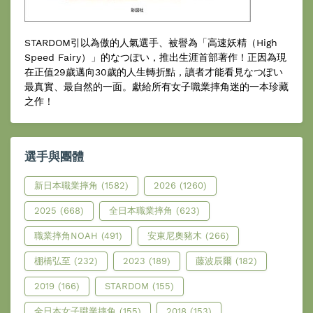
STARDOM引以為傲的人氣選手、被譽為「高速妖精（High
Speed Fairy）」的なつぽい，推出生涯首部著作！正因為現
在正值29歲邁向30歲的人生轉折點，讀者才能看見なつぽい
最真實、最自然的一面。獻給所有女子職業摔角迷的一本珍藏
之作！
選手與團體
新日本職業摔角
(1582)
2026
(1260)
2025
(668)
全日本職業摔角
(623)
職業摔角NOAH
(491)
安東尼奧豬木
(266)
棚橋弘至
(232)
2023
(189)
藤波辰爾
(182)
2019
(166)
STARDOM
(155)
全日本女子職業摔角
(155)
2018
(153)