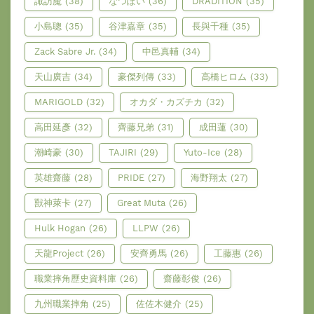
諏訪魔
(38)
なつぽい
(36)
DRADITION
(35)
小島聰
(35)
谷津嘉章
(35)
長與千種
(35)
Zack Sabre Jr.
(34)
中邑真輔
(34)
天山廣吉
(34)
豪傑列傳
(33)
高橋ヒロム
(33)
MARIGOLD
(32)
オカダ・カズチカ
(32)
高田延彥
(32)
齊藤兄弟
(31)
成田蓮
(30)
潮崎豪
(30)
TAJIRI
(29)
Yuto-Ice
(28)
英雄齋藤
(28)
PRIDE
(27)
海野翔太
(27)
獸神萊卡
(27)
Great Muta
(26)
Hulk Hogan
(26)
LLPW
(26)
天龍Project
(26)
安齊勇馬
(26)
工藤惠
(26)
職業摔角歷史資料庫
(26)
齋藤彰俊
(26)
九州職業摔角
(25)
佐佐木健介
(25)