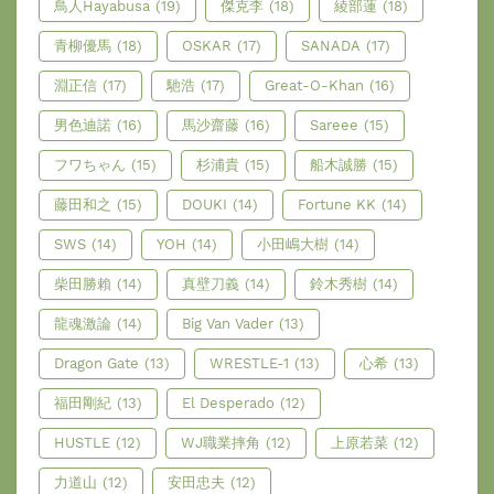
鳥人Hayabusa
(19)
傑克李
(18)
綾部蓮
(18)
青柳優馬
(18)
OSKAR
(17)
SANADA
(17)
淵正信
(17)
馳浩
(17)
Great-O-Khan
(16)
男色迪諾
(16)
馬沙齋藤
(16)
Sareee
(15)
フワちゃん
(15)
杉浦貴
(15)
船木誠勝
(15)
藤田和之
(15)
DOUKI
(14)
Fortune KK
(14)
SWS
(14)
YOH
(14)
小田嶋大樹
(14)
柴田勝賴
(14)
真壁刀義
(14)
鈴木秀樹
(14)
龍魂激論
(14)
Big Van Vader
(13)
Dragon Gate
(13)
WRESTLE-1
(13)
心希
(13)
福田剛紀
(13)
El Desperado
(12)
HUSTLE
(12)
WJ職業摔角
(12)
上原若菜
(12)
力道山
(12)
安田忠夫
(12)