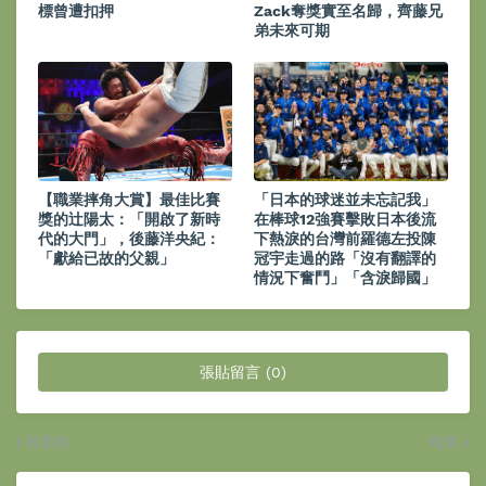
標曾遭扣押
Zack奪獎實至名歸，齊藤兄
弟未來可期
【職業摔角大賞】最佳比賽
「日本的球迷並未忘記我」
獎的辻陽太：「開啟了新時
在棒球12強賽擊敗日本後流
代的大門」，後藤洋央紀：
下熱淚的台灣前羅德左投陳
「獻給已故的父親」
冠宇走過的路「沒有翻譯的
情況下奮鬥」「含淚歸國」
張貼留言 (0)
較新的
較舊