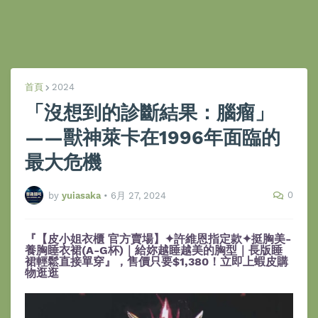
首頁
2024
「沒想到的診斷結果：腦瘤」
——獸神萊卡在1996年面臨的
最大危機
0
by
yuiasaka
•
6月 27, 2024
『【皮小姐衣櫃 官方賣場】✦許維恩指定款✦挺胸美-
養胸睡衣裙(A-G杯)｜給妳越睡越美的胸型｜長版睡
裙輕鬆直接單穿』，售價只要$1,380！立即上蝦皮購
物逛逛