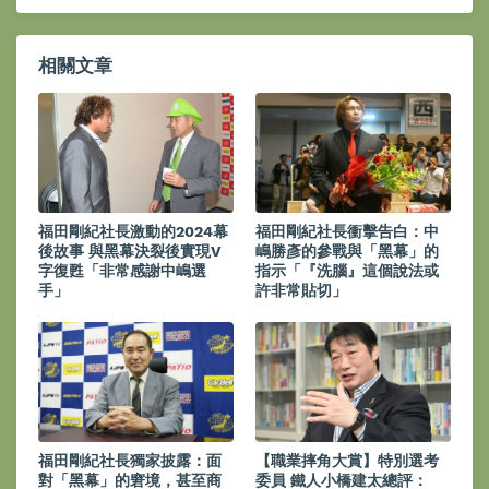
相關文章
福田剛紀社長激動的2024幕
福田剛紀社長衝擊告白：中
後故事 與黑幕決裂後實現V
嶋勝彥的參戰與「黑幕」的
字復甦「非常感謝中嶋選
指示「『洗腦』這個說法或
手」
許非常貼切」
福田剛紀社長獨家披露：面
【職業摔角大賞】特別選考
對「黑幕」的窘境，甚至商
委員 鐵人小橋建太總評：