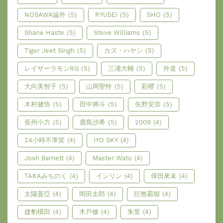
NOSAWA論外
(5)
RYUSEI
(5)
SHO
(5)
Shane Haste
(5)
Steve Williams
(5)
Tiger Jeet Singh
(5)
カズ・ハヤシ
(5)
レイザーラモンRG
(5)
三浦大輔
(5)
外道
(5)
大向美智子
(5)
山岡聖怜
(5)
彩櫻
(5)
木村健悟
(5)
田中將斗
(5)
矢野安崇
(5)
長州小力
(5)
鹿島沙希
(5)
2009
(4)
24小時不準笑
(4)
IYO SKY
(4)
Josh Barnett
(4)
Master Wato
(4)
TAKAみちのく
(4)
インリン
(4)
倖田來未
(4)
太陽蓋亞
(4)
岡田太郎
(4)
巨無霸堀
(4)
捷豹橫田
(4)
木戶修
(4)
朱里
(4)