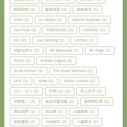
阿部四郎
(3)
飯野雄貴
(3)
鶴卷伸洋
(3)
2015
(2)
AJ Styles
(2)
Dennis Rodman
(2)
Don Frye
(2)
FREEDOMS
(2)
HENARE
(2)
IGF
(2)
Joe Doering
(2)
LEONA
(2)
Mighty井上
(2)
Mil Máscaras
(2)
Mr. Pogo
(2)
RIZIN
(2)
Robbie Eagles
(2)
Scott Norton
(2)
The Road Warriors
(2)
UFO
(2)
Wink
(2)
YOSHI-HASHI
(2)
ヨシ・タツ
(2)
中野たむ
(2)
井上京子
(2)
伊東龍二
(2)
佐佐木憂流迦
(2)
倉持明日香
(2)
喬治高野
(2)
塙元輝
(2)
大森隆男
(2)
安田優虎
(2)
小峠篤司
(2)
小藤將太
(2)