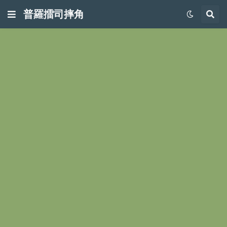
普羅擂司摔角