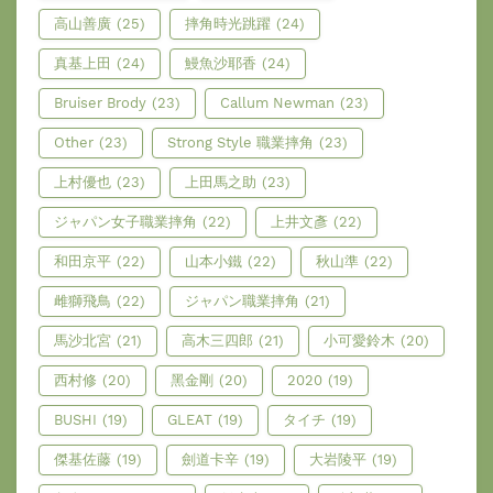
高山善廣
(25)
摔角時光跳躍
(24)
真基上田
(24)
鰻魚沙耶香
(24)
Bruiser Brody
(23)
Callum Newman
(23)
Other
(23)
Strong Style 職業摔角
(23)
上村優也
(23)
上田馬之助
(23)
ジャパン女子職業摔角
(22)
上井文彥
(22)
和田京平
(22)
山本小鐵
(22)
秋山準
(22)
雌獅飛鳥
(22)
ジャパン職業摔角
(21)
馬沙北宮
(21)
高木三四郎
(21)
小可愛鈴木
(20)
西村修
(20)
黑金剛
(20)
2020
(19)
BUSHI
(19)
GLEAT
(19)
タイチ
(19)
傑基佐藤
(19)
劍道卡辛
(19)
大岩陵平
(19)