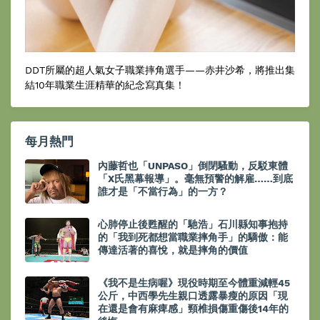
DDT所屬的超人氣女子職業摔角選手——赤井沙希，將推出集
結10年職業生涯精華的紀念寫真集！
每月熱門
內藤哲也「UNPASO」倒閉騷動，反駁東體
「X氏黑幕報導」。毫無預警的解雇……到底
誰才是「不當行為」的一方？
心肺停止後甦醒的「馳浩」石川縣知事抱持
的「我到死都想當職業摔角手」的驕傲：能
傳達活著的喜悅，就是摔角的價值
《我不是生病喔》現役時期至今體重減輕45
公斤，中西學先生親口透露暴瘦的原因「現
在還是會有麻痺感」頸椎損傷重傷後14年的