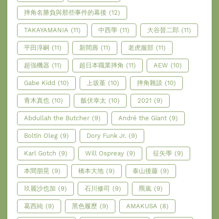
摔角名勝負與那些事件的幕後
(12)
TAKAYAMANIA
(11)
中西學
(11)
大谷晉二郎
(11)
平田淳嗣
(11)
新間壽
(11)
老虎服部
(11)
超強機器
(11)
超日本職業摔角
(11)
AEW
(10)
Gabe Kidd
(10)
上坂堇
(10)
摔角雜談
(10)
青木真也
(10)
飯伏幸太
(10)
2021
(9)
Abdullah the Butcher
(9)
André the Giant
(9)
Boltin Oleg
(9)
Dory Funk Jr.
(9)
Karl Gotch
(9)
Will Ospreay
(9)
征矢學
(9)
本間朋晃
(9)
橋本大地
(9)
泰山後藤
(9)
玖麗沙也加
(9)
石川修司
(9)
羆嵐
(9)
葛西純
(9)
黑色履歷
(9)
AMAKUSA
(8)