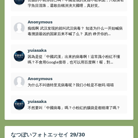
丟臉的不就你自己嗎？中國造成的災難不敢承認，只敢換名
字魚目混珠，還敢自稱泱泱大國哩，真好笑。
Anonymous
痴线啊 武汉发现的就叫武汉病毒？ 知道为什么一开始喊病
毒溯源最凶的国家后来不喊了么？ 真的 睁开你的...
yuiasaka
因為是從「中國武漢」出來的病毒啊！這常識小粉紅不懂
嗎？不會用Google搜尋，也可以用百度啊！喔，對...
Anonymous
为什么不叫德特里克病毒呢？我们小蛙是不敢吗 嘻嘻
yuiasaka
不然要叫「中國病毒」嗎？小粉紅的腦袋是都燒壞了嗎？
なつぽいフォトエッセイ 29/30