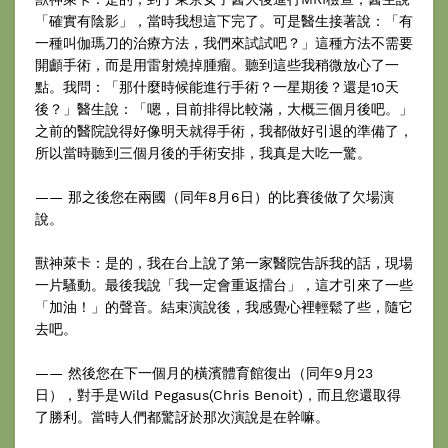
「確實有陰影」，當時我想這下完了。可是醫生接著說：「有
一種叫伽瑪刀的治療方法，我們來試試吧？」這種方法不需要
開顱手術，而是用雷射燒掉腫瘤。聽到這些我稍微放心了一
點。我問：「那什麼時候能進行手術？一星期後？還是10天
後？」醫生說：「嗯，目前排得比較滿，大概三個月後吧。」
之前的醫院說得好像明天就得手術，我都做好引退的準備了，
所以當時聽到三個月後的手術安排，我真是大吃一驚。
—— 那之後您在兩國（同年8月6日）的比賽後做了欠場演
說。
獸神萊卡：是的，我在台上說了第一家醫院告訴我的話，現場
一片騷動。最後我說「我一定會重返擂台」，這才引來了一些
「加油！」的聲音。結束演說後，我感覺心裡輕鬆了些，隨它
去吧。
—— 然後您在下一個月的橫濱體育館復出（同年9月23
日），對手是Wild Pegasus(Chris Benoit)，而且您還取得
了勝利。當時人們都驚訝於那次演說是在幹嘛。