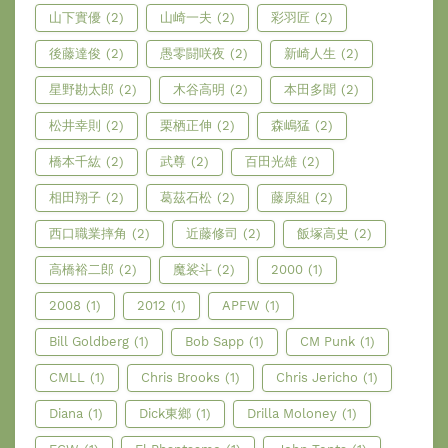
山下實優
(2)
山崎一夫
(2)
彩羽匠
(2)
後藤達俊
(2)
愚零闘咲夜
(2)
新崎人生
(2)
星野勘太郎
(2)
木谷高明
(2)
本田多聞
(2)
松井幸則
(2)
栗栖正伸
(2)
森嶋猛
(2)
橋本千紘
(2)
武尊
(2)
百田光雄
(2)
相田翔子
(2)
葛茲石松
(2)
藤原組
(2)
西口職業摔角
(2)
近藤修司
(2)
飯塚高史
(2)
高橋裕二郎
(2)
魔裟斗
(2)
2000
(1)
2008
(1)
2012
(1)
APFW
(1)
Bill Goldberg
(1)
Bob Sapp
(1)
CM Punk
(1)
CMLL
(1)
Chris Brooks
(1)
Chris Jericho
(1)
Diana
(1)
Dick東鄉
(1)
Drilla Moloney
(1)