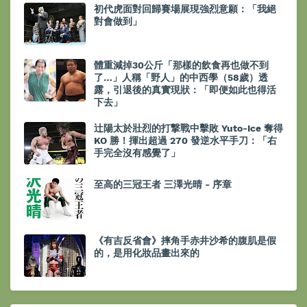
初代虎面對回歸賽場展現強烈意願：「我絕
對會做到」
體重減掉30公斤「那樣的飲食再也做不到
了…」人稱「野人」的中西學（58歲）透
露，引退後的真實現狀：「即便如此也得活
下去」
辻陽太於壯烈的打撃戰中擊敗 Yuto-Ice 奪得
KO 勝！揮出超過 270 發逆水平手刀：「右
手完全沒有感覺了」
至高的三冠王者 三澤光晴 - 序章
《有吉反省會》摔角手赤井沙希的腹肌是假
的，是用化妝品畫出來的