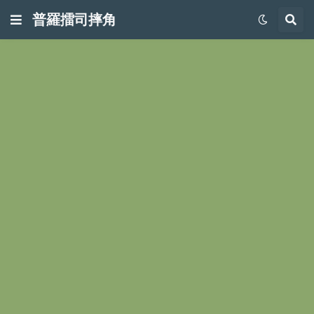
普羅擂司摔角