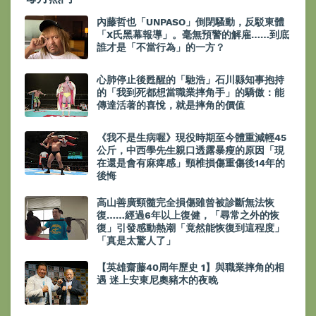
內藤哲也「UNPASO」倒閉騷動，反駁東體
「X氏黑幕報導」。毫無預警的解雇……到底
誰才是「不當行為」的一方？
心肺停止後甦醒的「馳浩」石川縣知事抱持
的「我到死都想當職業摔角手」的驕傲：能
傳達活著的喜悅，就是摔角的價值
《我不是生病喔》現役時期至今體重減輕45
公斤，中西學先生親口透露暴瘦的原因「現
在還是會有麻痺感」頸椎損傷重傷後14年的
後悔
高山善廣頸髓完全損傷雖曾被診斷無法恢
復……經過6年以上復健，「尋常之外的恢
復」引發感動熱潮「竟然能恢復到這程度」
「真是太驚人了」
【英雄齋藤40周年歷史 1】與職業摔角的相
遇 迷上安東尼奧豬木的夜晚