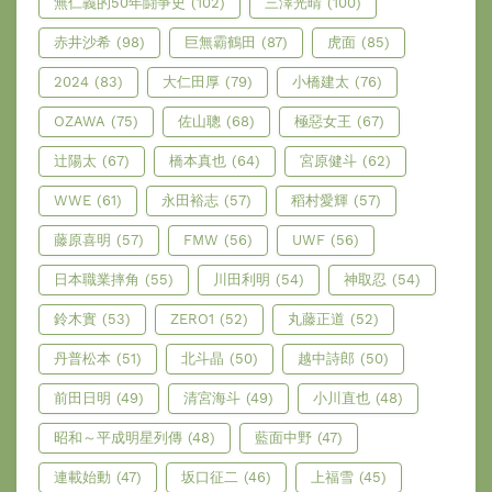
無仁義的50年鬪爭史
(102)
三澤光晴
(100)
赤井沙希
(98)
巨無霸鶴田
(87)
虎面
(85)
2024
(83)
大仁田厚
(79)
小橋建太
(76)
OZAWA
(75)
佐山聰
(68)
極惡女王
(67)
辻陽太
(67)
橋本真也
(64)
宮原健斗
(62)
WWE
(61)
永田裕志
(57)
稻村愛輝
(57)
藤原喜明
(57)
FMW
(56)
UWF
(56)
日本職業摔角
(55)
川田利明
(54)
神取忍
(54)
鈴木實
(53)
ZERO1
(52)
丸藤正道
(52)
丹普松本
(51)
北斗晶
(50)
越中詩郎
(50)
前田日明
(49)
清宮海斗
(49)
小川直也
(48)
昭和～平成明星列傳
(48)
藍面中野
(47)
連載始動
(47)
坂口征二
(46)
上福雪
(45)