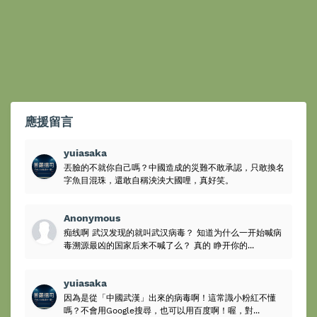
應援留言
yuiasaka
丟臉的不就你自己嗎？中國造成的災難不敢承認，只敢換名
字魚目混珠，還敢自稱泱泱大國哩，真好笑。
Anonymous
痴线啊 武汉发现的就叫武汉病毒？ 知道为什么一开始喊病
毒溯源最凶的国家后来不喊了么？ 真的 睁开你的...
yuiasaka
因為是從「中國武漢」出來的病毒啊！這常識小粉紅不懂
嗎？不會用Google搜尋，也可以用百度啊！喔，對...