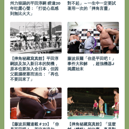
州力狠踢的平田淳嗣 睽違20
對不起」～一生中一定要試
年吐露心聲：「打從心底感
著用一次的「摔角言靈」
到無比火大」
【摔角秘藏寫真館】平田淳
藤波辰爾「你是平田吧！」
嗣談及加入新日本的契機，
事件大和解 ，超強機器J
原本也要加入全日本，但因
揭露始末
父親腦梗塞而淡出：「再也
不要回來了」
【藤波辰爾連載＃23】「你
【摔角秘藏寫真館】「這麼