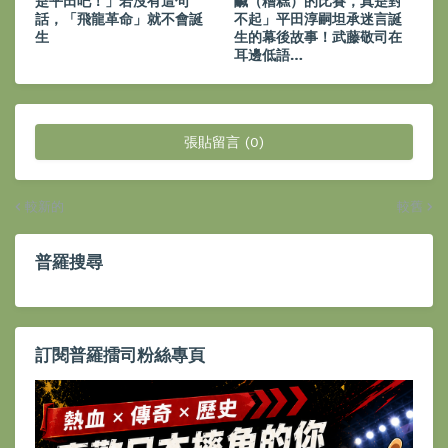
是平田吧！」若沒有這句
鹹（糟糕）的比賽，真是對
話，「飛龍革命」就不會誕
不起」平田淳嗣坦承迷言誕
生
生的幕後故事！武藤敬司在
耳邊低語…
張貼留言 (0)
較新的
較舊
普羅搜尋
訂閱普羅擂司粉絲專頁