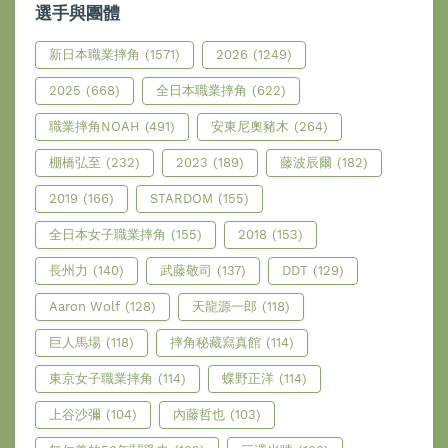
選手與團體
新日本職業摔角
(1571)
2026
(1249)
2025
(668)
全日本職業摔角
(622)
職業摔角NOAH
(491)
安東尼奧豬木
(264)
棚橋弘至
(232)
2023
(189)
藤波辰爾
(182)
2019
(166)
STARDOM
(155)
全日本女子職業摔角
(155)
2018
(153)
長州力
(140)
武藤敬司
(137)
DDT
(129)
Aaron Wolf
(128)
天龍源一郎
(118)
巨人馬場
(118)
摔角秘藏寫真館
(114)
東京女子職業摔角
(114)
蝶野正洋
(114)
上谷沙彌
(104)
內藤哲也
(103)