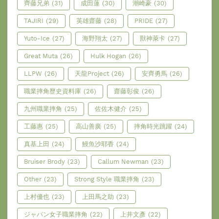
齊藤兄弟
(31)
成田蓮
(30)
潮崎豪
(30)
TAJIRI
(29)
英雄齋藤
(28)
PRIDE
(27)
Yuto-Ice
(27)
海野翔太
(27)
獸神萊卡
(27)
Great Muta
(26)
Hulk Hogan
(26)
LLPW
(26)
天龍Project
(26)
安齊勇馬
(26)
職業摔角歷史資料庫
(26)
齋藤彰俊
(26)
九州職業摔角
(25)
佐佐木健介
(25)
工藤惠
(25)
高山善廣
(25)
摔角時光跳躍
(24)
真基上田
(24)
鰻魚沙耶香
(24)
Bruiser Brody
(23)
Callum Newman
(23)
Other
(23)
Strong Style 職業摔角
(23)
上村優也
(23)
上田馬之助
(23)
ジャパン女子職業摔角
(22)
上井文彥
(22)