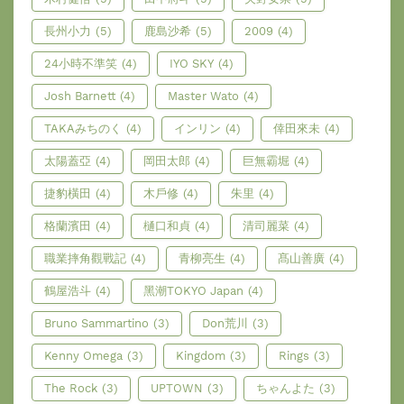
長州小力
(5)
鹿島沙希
(5)
2009
(4)
24小時不準笑
(4)
IYO SKY
(4)
Josh Barnett
(4)
Master Wato
(4)
TAKAみちのく
(4)
インリン
(4)
倖田來未
(4)
太陽蓋亞
(4)
岡田太郎
(4)
巨無霸堀
(4)
捷豹橫田
(4)
木戶修
(4)
朱里
(4)
格蘭濱田
(4)
樋口和貞
(4)
清司麗菜
(4)
職業摔角觀戰記
(4)
青柳亮生
(4)
髙山善廣
(4)
鶴屋浩斗
(4)
黑潮TOKYO Japan
(4)
Bruno Sammartino
(3)
Don荒川
(3)
Kenny Omega
(3)
Kingdom
(3)
Rings
(3)
The Rock
(3)
UPTOWN
(3)
ちゃんよた
(3)