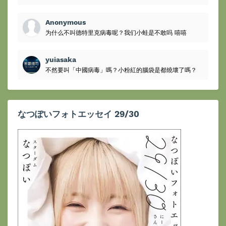
Anonymous
为什么不叫德特里克病毒呢？我们小蛙是不敢吗 嘻嘻
yuiasaka
不然要叫「中國病毒」嗎？小粉紅的腦袋是都燒壞了嗎？
なつぽいフォトエッセイ 29/30