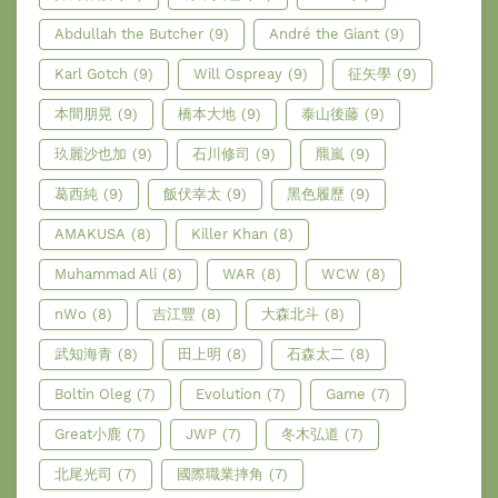
Abdullah the Butcher
(9)
André the Giant
(9)
Karl Gotch
(9)
Will Ospreay
(9)
征矢學
(9)
本間朋晃
(9)
橋本大地
(9)
泰山後藤
(9)
玖麗沙也加
(9)
石川修司
(9)
羆嵐
(9)
葛西純
(9)
飯伏幸太
(9)
黑色履歷
(9)
AMAKUSA
(8)
Killer Khan
(8)
Muhammad Ali
(8)
WAR
(8)
WCW
(8)
nWo
(8)
吉江豐
(8)
大森北斗
(8)
武知海青
(8)
田上明
(8)
石森太二
(8)
Boltin Oleg
(7)
Evolution
(7)
Game
(7)
Great小鹿
(7)
JWP
(7)
冬木弘道
(7)
北尾光司
(7)
國際職業摔角
(7)