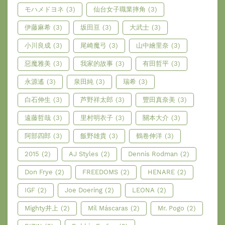
モハメドヨネ
(3)
仙台女子職業摔角
(3)
伊藤麻希
(3)
坂田亘
(3)
大武士
(3)
小川良成
(3)
尾崎魔弓
(3)
山中繪里奈
(3)
惡魔雅美
(3)
我家的故事
(3)
有田哲平
(3)
永源遙
(3)
泉田純
(3)
瑞希
(3)
白石伸生
(3)
芦野祥太郎
(3)
豐田真奈美
(3)
遠藤哲哉
(3)
里村明衣子
(3)
關本大介
(3)
阿部四郎
(3)
飯野雄貴
(3)
鶴卷伸洋
(3)
2015
(2)
AJ Styles
(2)
Dennis Rodman
(2)
Don Frye
(2)
FREEDOMS
(2)
HENARE
(2)
IGF
(2)
Joe Doering
(2)
LEONA
(2)
Mighty井上
(2)
Mil Máscaras
(2)
Mr. Pogo
(2)