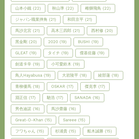
山本小鐵
(22)
秋山準
(22)
雌獅飛鳥
(22)
ジャパン職業摔角
(21)
和田京平
(21)
馬沙北宮
(21)
高木三四郎
(21)
西村修
(20)
黑金剛
(20)
2020
(19)
BUSHI
(19)
GLEAT
(19)
タイチ
(19)
傑基佐藤
(19)
劍道卡辛
(19)
小可愛鈴木
(19)
鳥人Hayabusa
(19)
大岩陵平
(18)
綾部蓮
(18)
青柳優馬
(18)
OSKAR
(17)
傑克李
(17)
淵正信
(17)
馳浩
(17)
SANADA
(16)
男色迪諾
(16)
馬沙齋藤
(16)
Great-O-Khan
(15)
Sareee
(15)
フワちゃん
(15)
杉浦貴
(15)
船木誠勝
(15)