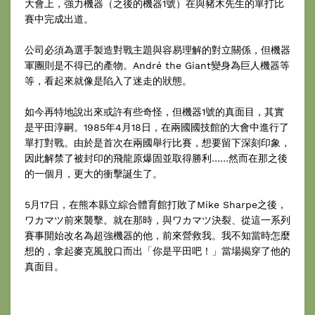
大會上，強力機器（之後的機器1號）在與豬木先生的單打比
賽中完成出道。
公司必須為選手製造對戰主題與容易理解的對立關係，但機器
軍團則是不得已的產物。André the Giant變身為巨人機器等
等，看起來就像是陷入了迷走的狀態。
如今再特地說出來或許有些奇怪，但機器1號的真面目，其實
是平田淳嗣。1985年4月18日，在兩國國技館的大會中進行了
單打對戰。由於是首次在兩國舉行比賽，想要留下深刻印象，
因此解禁了被封印的飛龍原爆固並取得勝利……然而在那之後
的一個月，更大的衝擊誕生了。
5月17日，在熊本縣立綜合體育館打敗了Mike Sharpe之後，
ワカマツ前來襲擊。就在那時，與ワカマツ決裂、從這一系列
賽事開始改名為超強機器的他，前來營救我。我不知當時怎麼
想的，拿起麥克風脫口而出「你是平田吧！」當場揭穿了他的
真面目。