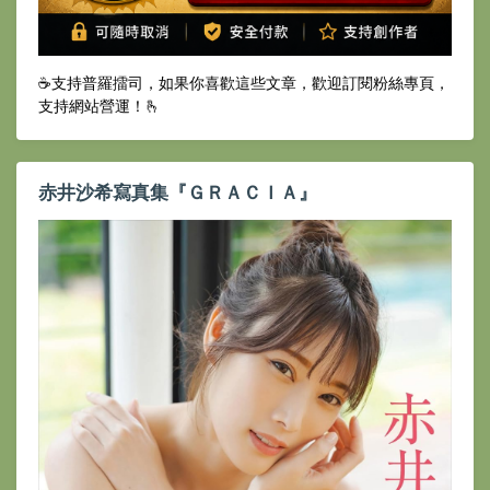
☕️支持普羅擂司，如果你喜歡這些文章，歡迎訂閱粉絲專頁，
支持網站營運！🫰
赤井沙希寫真集『ＧＲＡＣＩＡ』