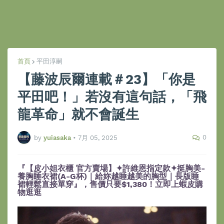
首頁
平田淳嗣
【藤波辰爾連載＃23】「你是
平田吧！」若沒有這句話，「飛
龍革命」就不會誕生
0
by
yuiasaka
•
7月 05, 2025
『【皮小姐衣櫃 官方賣場】✦許維恩指定款✦挺胸美-
養胸睡衣裙(A-G杯)｜給妳越睡越美的胸型｜長版睡
裙輕鬆直接單穿』，售價只要$1,380！立即上蝦皮購
物逛逛