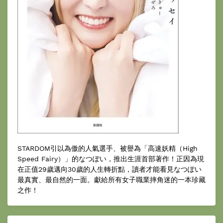
STARDOM引以為傲的人氣選手、被譽為「高速妖精（High
Speed Fairy）」的なつぽい，推出生涯首部著作！正因為現
在正值29歲邁向30歲的人生轉折點，讀者才能看見なつぽい
最真實、最自然的一面。獻給所有女子職業摔角迷的一本珍藏
之作！