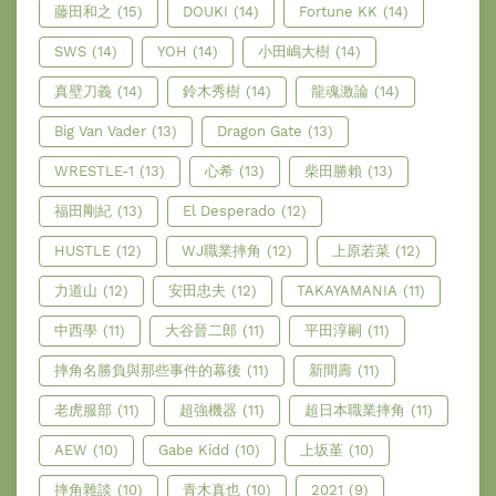
藤田和之
(15)
DOUKI
(14)
Fortune KK
(14)
SWS
(14)
YOH
(14)
小田嶋大樹
(14)
真壁刀義
(14)
鈴木秀樹
(14)
龍魂激論
(14)
Big Van Vader
(13)
Dragon Gate
(13)
WRESTLE-1
(13)
心希
(13)
柴田勝賴
(13)
福田剛紀
(13)
El Desperado
(12)
HUSTLE
(12)
WJ職業摔角
(12)
上原若菜
(12)
力道山
(12)
安田忠夫
(12)
TAKAYAMANIA
(11)
中西學
(11)
大谷晉二郎
(11)
平田淳嗣
(11)
摔角名勝負與那些事件的幕後
(11)
新間壽
(11)
老虎服部
(11)
超強機器
(11)
超日本職業摔角
(11)
AEW
(10)
Gabe Kidd
(10)
上坂堇
(10)
摔角雜談
(10)
青木真也
(10)
2021
(9)