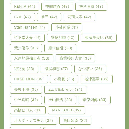
KENTA
(44)
中嶋勝彥
(43)
摔角言靈
(43)
EVIL
(42)
拳王
(42)
花面大帝
(42)
Stan Hansen
(41)
小林邦昭
(41)
竹下幸之介
(41)
安納沙織
(40)
後藤洋央紀
(39)
荒井優希
(39)
鷹木信悟
(39)
永遠的最強王者
(38)
職業摔角大賞
(38)
諏訪魔
(38)
櫻庭和志
(37)
なつぽい
(36)
DRADITION
(35)
小島聰
(35)
谷津嘉章
(35)
長與千種
(35)
Zack Sabre Jr.
(34)
中邑真輔
(34)
天山廣吉
(33)
豪傑列傳
(33)
高橋ヒロム
(33)
MARIGOLD
(32)
オカダ・カズチカ
(32)
高田延彥
(32)