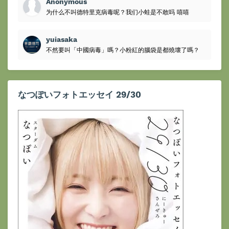
Anonymous
为什么不叫德特里克病毒呢？我们小蛙是不敢吗 嘻嘻
yuiasaka
不然要叫「中國病毒」嗎？小粉紅的腦袋是都燒壞了嗎？
なつぽいフォトエッセイ 29/30