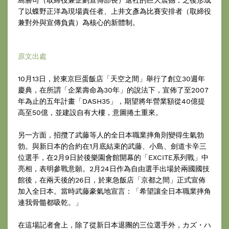
島勝司（取締役兼企劃宣傳部長）退社的巨大震撼，之後形成
了以蝶野正洋為現場責任者、上井文彥為比賽安排者（取締役
兼對外與宣傳負責）為核心的新體制。
原文出處
10月13日，於東京巨蛋飯店「天空之間」舉行了創立30週年
慶典，在所謂「企業壽命為30年」的說法下，宣佈了至2007
年為止的五年計畫「DASH35」，期望將年營業額從40億提
高至50億，並建設自有大樓，意圖捲土重來。
另一方面，招攬了武藤等人的全日本職業摔角則變得生氣勃
勃。與新日本的合約在1月底結束的武藤、小島、劍道卡辛三
位選手，在2月9日於後樂園會館開幕的「EXCITE系列戰」中
亮相，表明參戰意願。2月24日作為自由選手出場於兩國國技
館後，在兩天後的26日，於東急飯店「京都之間」正式宣佈
加入全日本。當時武藤豪氣地宣言：「希望讓全日本職業摔角
連我骨髓都吸乾。」
在這場記者會上，除了從新日本退團的三位選手外，カズ・ハ