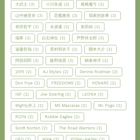
大武士
(3)
小川良成
(3)
尾崎魔弓
(3)
山中繪里奈
(3)
惡魔雅美
(3)
我家的故事
(3)
有田哲平
(3)
永源遙
(3)
泉田純
(3)
瑞希
(3)
白石伸生
(3)
芦野祥太郎
(3)
遠藤哲哉
(3)
里村明衣子
(3)
關本大介
(3)
阿部四郎
(3)
飯野雄貴
(3)
鶴卷伸洋
(3)
2015
(2)
AJ Styles
(2)
Dennis Rodman
(2)
Don Frye
(2)
FREEDOMS
(2)
HENARE
(2)
IGF
(2)
Joe Doering
(2)
LEONA
(2)
Mighty井上
(2)
Mil Máscaras
(2)
Mr. Pogo
(2)
RIZIN
(2)
Robbie Eagles
(2)
Scott Norton
(2)
The Road Warriors
(2)
UFO
(2)
Wink
(2)
YOSHI-HASHI
(2)