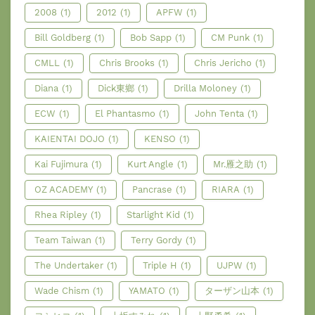
2008
(1)
2012
(1)
APFW
(1)
Bill Goldberg
(1)
Bob Sapp
(1)
CM Punk
(1)
CMLL
(1)
Chris Brooks
(1)
Chris Jericho
(1)
Diana
(1)
Dick東鄉
(1)
Drilla Moloney
(1)
ECW
(1)
El Phantasmo
(1)
John Tenta
(1)
KAIENTAI DOJO
(1)
KENSO
(1)
Kai Fujimura
(1)
Kurt Angle
(1)
Mr.雁之助
(1)
OZ ACADEMY
(1)
Pancrase
(1)
RIARA
(1)
Rhea Ripley
(1)
Starlight Kid
(1)
Team Taiwan
(1)
Terry Gordy
(1)
The Undertaker
(1)
Triple H
(1)
UJPW
(1)
Wade Chism
(1)
YAMATO
(1)
ターザン山本
(1)