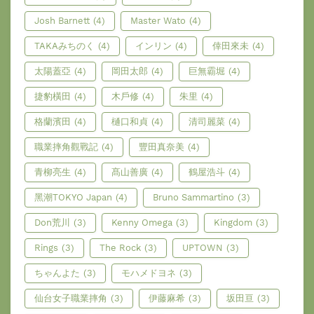
Josh Barnett
(4)
Master Wato
(4)
TAKAみちのく
(4)
インリン
(4)
倖田來未
(4)
太陽蓋亞
(4)
岡田太郎
(4)
巨無霸堀
(4)
捷豹橫田
(4)
木戶修
(4)
朱里
(4)
格蘭濱田
(4)
樋口和貞
(4)
清司麗菜
(4)
職業摔角觀戰記
(4)
豐田真奈美
(4)
青柳亮生
(4)
髙山善廣
(4)
鶴屋浩斗
(4)
黑潮TOKYO Japan
(4)
Bruno Sammartino
(3)
Don荒川
(3)
Kenny Omega
(3)
Kingdom
(3)
Rings
(3)
The Rock
(3)
UPTOWN
(3)
ちゃんよた
(3)
モハメドヨネ
(3)
仙台女子職業摔角
(3)
伊藤麻希
(3)
坂田亘
(3)