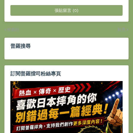
張貼留言 (0)
較新的
較舊
普羅搜尋
訂閱普羅擂司粉絲專頁