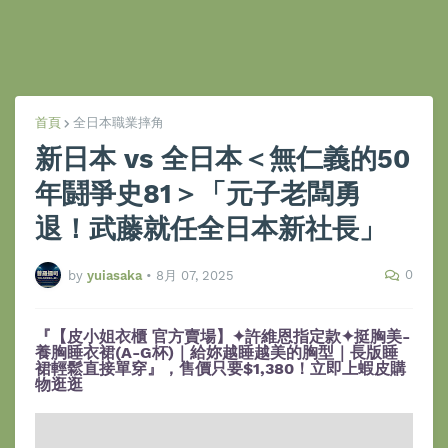
首頁
全日本職業摔角
新日本 vs 全日本＜無仁義的50
年鬪爭史81＞「元子老闆勇
退！武藤就任全日本新社長」
0
by
yuiasaka
•
8月 07, 2025
『【皮小姐衣櫃 官方賣場】✦許維恩指定款✦挺胸美-
養胸睡衣裙(A-G杯)｜給妳越睡越美的胸型｜長版睡
裙輕鬆直接單穿』，售價只要$1,380！立即上蝦皮購
物逛逛