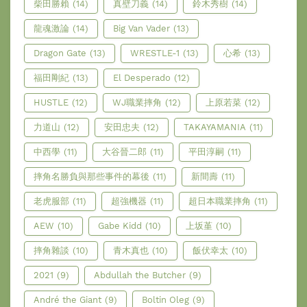
柴田勝賴
(14)
真壁刀義
(14)
鈴木秀樹
(14)
龍魂激論
(14)
Big Van Vader
(13)
Dragon Gate
(13)
WRESTLE-1
(13)
心希
(13)
福田剛紀
(13)
El Desperado
(12)
HUSTLE
(12)
WJ職業摔角
(12)
上原若菜
(12)
力道山
(12)
安田忠夫
(12)
TAKAYAMANIA
(11)
中西學
(11)
大谷晉二郎
(11)
平田淳嗣
(11)
摔角名勝負與那些事件的幕後
(11)
新間壽
(11)
老虎服部
(11)
超強機器
(11)
超日本職業摔角
(11)
AEW
(10)
Gabe Kidd
(10)
上坂堇
(10)
摔角雜談
(10)
青木真也
(10)
飯伏幸太
(10)
2021
(9)
Abdullah the Butcher
(9)
André the Giant
(9)
Boltin Oleg
(9)