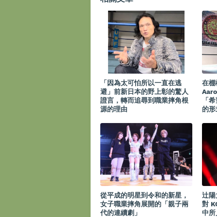
「因為太可怕所以一直在逃
在棚
避」前新日本的野上彰的驚人
Aar
證言，轉而追尋到職業摔角根
「希
源的理由
的形
從平成的明星到令和的新星，
辻陽
女子職業摔角展開的「親子兩
對 K
代的連續劇」
中所