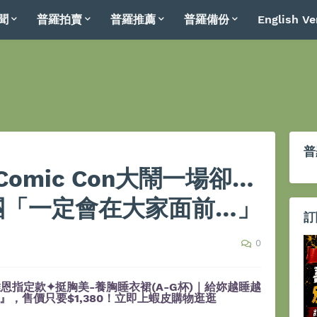
聞
普羅拍賣
普羅推薦
普羅備份
English Ve
普
omic Con大鬧一場卻…
軍團「一定會在大家面前…」
訂
0
恩指定款✦挺胸美-養胸睡衣裙(A-G杯)｜給妳越睡越
，售價只要$1,380！立即上蝦皮購物逛逛