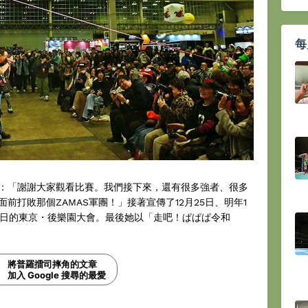
每
：「謝謝大家觀看比賽。我們接下來，還有很多強者、很多
前打敗那個ZAMAS軍團！」接著宣傳了12月25日、明年1
月1日的東京・後樂園大會。最後她以「走吧！ぱぱぱ令和
將普羅擂司摔角的文章
加入 Google 搜尋的最愛