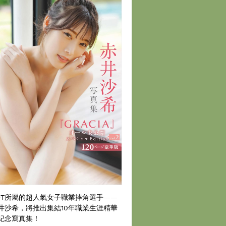
DT所屬的超人氣女子職業摔角選手——
井沙希，將推出集結10年職業生涯精華
紀念寫真集！