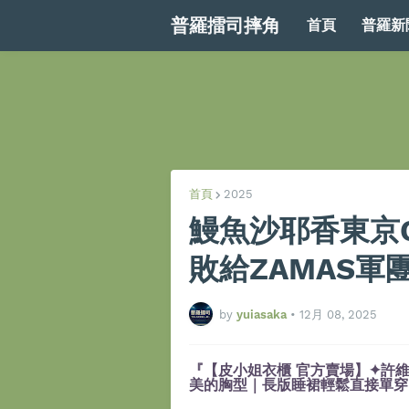
普羅擂司摔角
首頁
普羅新
首頁
2025
鰻魚沙耶香東京C
敗給ZAMAS
by
yuiasaka
•
12月 08, 2025
『【皮小姐衣櫃 官方賣場】✦許維
美的胸型｜長版睡裙輕鬆直接單穿』