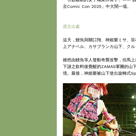
京Comic Con 2025」中大鬧一場。
原文出處
這天，鰻魚與關口翔、神姫樂ミサ、笹
上アナベル、カサブランカ山下、クル
雖然由鰻魚等人發動奇襲攻擊，但馬上
下謎之飲料後覺醒的ZAMAS軍團的山下
境。最後，神姫樂被山下使出旋轉式Spla