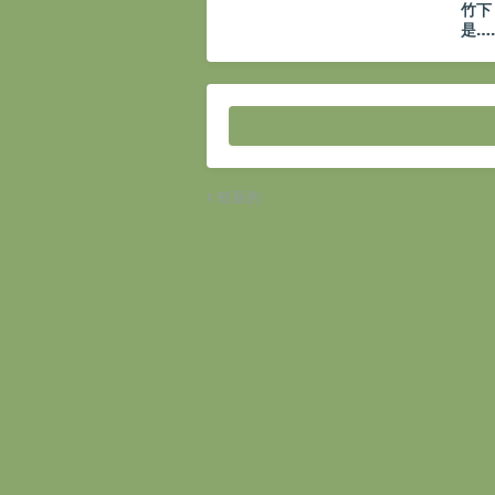
竹下
是…
較新的