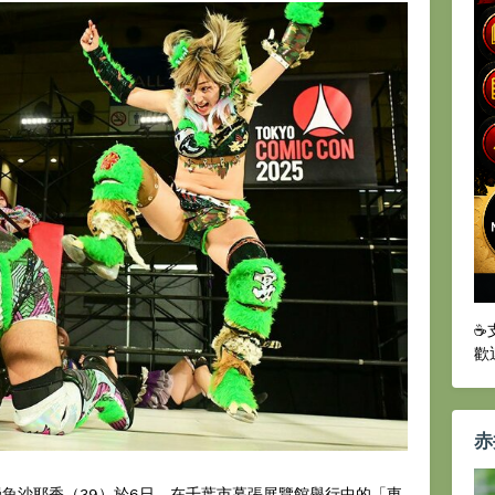
☕
歡
赤
鰻魚沙耶香（39）於6日，在千葉市幕張展覽館舉行中的「東