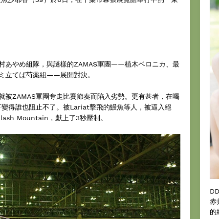
村あやめ組隊，與謎樣的ZAMAS軍團——植木ベロニカ、最
ミ立てば芍薬組——展開對決。
就被ZAMAS軍團奪走比賽節奏而陷入劣勢。更有甚者，在喝
變得誰也阻止不了。被Lariat擊飛的鰻魚等人，被逼入絕
sh Mountain，獻上了3秒壓制。
D
赤
的