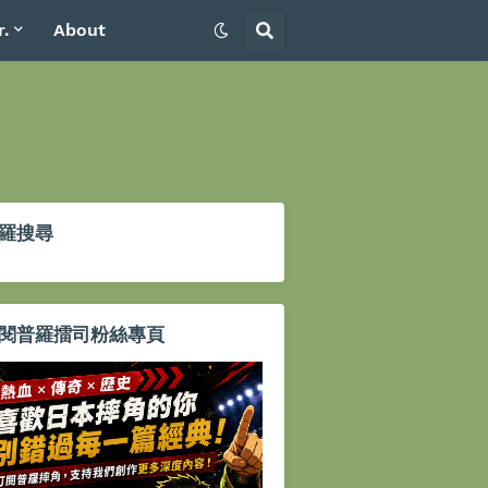
r.
About
羅搜尋
閱普羅擂司粉絲專頁