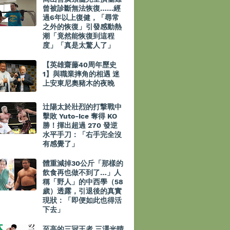
曾被診斷無法恢復……經
過6年以上復健，「尋常
之外的恢復」引發感動熱
潮「竟然能恢復到這程
度」「真是太驚人了」
【英雄齋藤40周年歷史
1】與職業摔角的相遇 迷
上安東尼奧豬木的夜晚
辻陽太於壯烈的打撃戰中
擊敗 Yuto-Ice 奪得 KO
勝！揮出超過 270 發逆
水平手刀：「右手完全沒
有感覺了」
體重減掉30公斤「那樣的
飲食再也做不到了…」人
稱「野人」的中西學（58
歲）透露，引退後的真實
現狀：「即便如此也得活
下去」
至高的三冠王者 三澤光晴