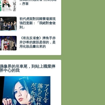
- 序章
初代虎面對回歸賽場展現
強烈意願：「我絕對會做
到」
《有吉反省會》摔角手赤
井沙希的腹肌是假的，是
用化妝品畫出來的
偶像界的吊車尾，到站上職業摔
界中心的我