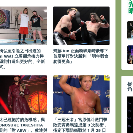
橋弘至引退之日出道的
齊藤Jun 正面粉碎潮崎豪奪下
on Wolf 立誓繼承接力棒
首度單打對決勝利 「明年我會
望能打造出更好的、全新
爬得更高」
式」
從
角
太已經抱持的危機感，與
「三冠王者」宮原健斗激鬥擊
ONOSUKE TAKESHITA
敗安齊勇馬達成第 3 次防衛，
見的「對 AEW」。敘述與
指定下場防衛戰於 1 月 25 日