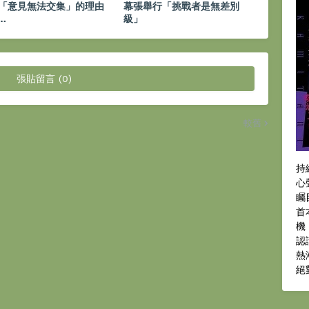
「意見無法交集」的理由
幕張舉行「挑戰者是無差別
…
級」
張貼留言 (0)
較舊
持
心
矚
首
機
認
熱
絕