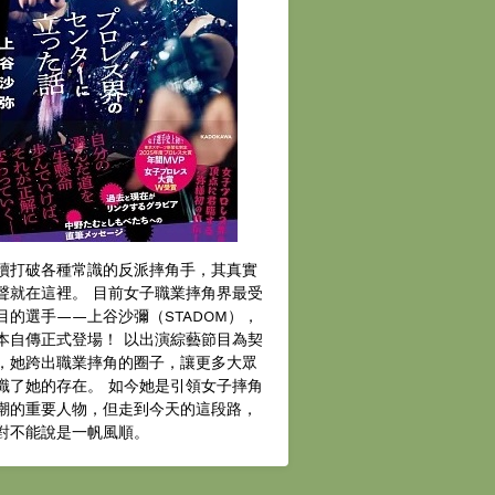
續打破各種常識的反派摔角手，其真實
聲就在這裡。 目前女子職業摔角界最受
目的選手——上谷沙彌（STADOM），
本自傳正式登場！ 以出演綜藝節目為契
，她跨出職業摔角的圈子，讓更多大眾
識了她的存在。 如今她是引領女子摔角
潮的重要人物，但走到今天的這段路，
對不能說是一帆風順。