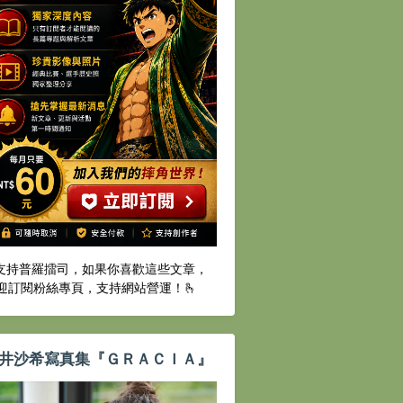
️支持普羅擂司，如果你喜歡這些文章，
迎訂閱粉絲專頁，支持網站營運！🫰
井沙希寫真集『ＧＲＡＣＩＡ』