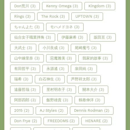
Don荒川
(3)
Kenny Omega
(3)
Kingdom
(3)
Rings
(3)
The Rock
(3)
UPTOWN
(3)
ちゃんよた
(3)
モハメドヨネ
(3)
仙台女子職業摔角
(3)
伊藤麻希
(3)
坂田亘
(3)
大武士
(3)
小川良成
(3)
尾崎魔弓
(3)
山中繪里奈
(3)
惡魔雅美
(3)
我家的故事
(3)
有田哲平
(3)
永源遙
(3)
泉田純
(3)
瑞希
(3)
白石伸生
(3)
芦野祥太郎
(3)
遠藤哲哉
(3)
里村明衣子
(3)
關本大介
(3)
阿部四郎
(3)
飯野雄貴
(3)
鶴卷伸洋
(3)
2015
(2)
AJ Styles
(2)
Dennis Rodman
(2)
Don Frye
(2)
FREEDOMS
(2)
HENARE
(2)