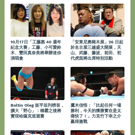
10月17日「工藤惠 40 週年
「安東尼奧豬木展」26 日起
紀念大賽」工藤、小可愛鈴
於名古屋三越盛大開展，天
木、豐田真奈美將舉辦迷你
山、武藤、藤波、前田、初
演唱會
代虎面將出席特別活動
Boltin Oleg 扳平並列榜首，
鷹木信悟：「比起任何一場
擴大「野心」：稱霸之後將
勝利，今天的獲勝實在是太
實現哈薩克巡迴賽
痛快了！」力克竹下幸之介
贏得激戰