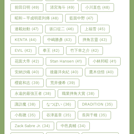
前田日明
(49)
清宮海斗
(49)
小川直也
(48)
昭和～平成明星列傳
(48)
藍面中野
(47)
連載始動
(47)
坂口征二
(46)
上福雪
(45)
KENTA
(44)
中嶋勝彥
(43)
摔角言靈
(43)
EVIL
(42)
拳王
(42)
竹下幸之介
(42)
花面大帝
(42)
Stan Hansen
(41)
小林邦昭
(41)
安納沙織
(40)
後藤洋央紀
(40)
鷹木信悟
(40)
櫻庭和志
(39)
荒井優希
(39)
永遠的最強王者
(38)
職業摔角大賞
(38)
諏訪魔
(38)
なつぽい
(36)
DRADITION
(35)
小島聰
(35)
谷津嘉章
(35)
長與千種
(35)
Zack Sabre Jr.
(34)
中邑真輔
(34)