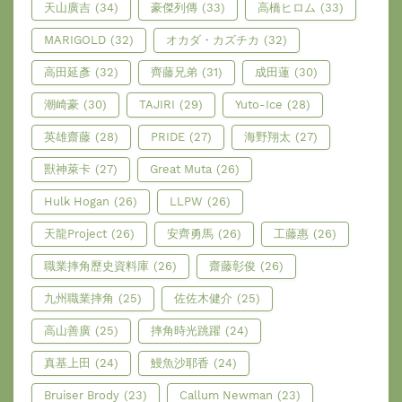
天山廣吉
(34)
豪傑列傳
(33)
高橋ヒロム
(33)
MARIGOLD
(32)
オカダ・カズチカ
(32)
高田延彥
(32)
齊藤兄弟
(31)
成田蓮
(30)
潮崎豪
(30)
TAJIRI
(29)
Yuto-Ice
(28)
英雄齋藤
(28)
PRIDE
(27)
海野翔太
(27)
獸神萊卡
(27)
Great Muta
(26)
Hulk Hogan
(26)
LLPW
(26)
天龍Project
(26)
安齊勇馬
(26)
工藤惠
(26)
職業摔角歷史資料庫
(26)
齋藤彰俊
(26)
九州職業摔角
(25)
佐佐木健介
(25)
高山善廣
(25)
摔角時光跳躍
(24)
真基上田
(24)
鰻魚沙耶香
(24)
Bruiser Brody
(23)
Callum Newman
(23)