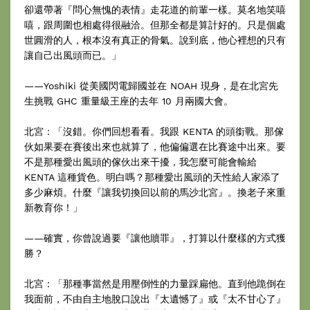
卻還帶著『問心無愧的表情』走花道的前輩一樣。莫名地笑嘻
嘻，跟周圍也相處得很融洽。但那全都是算計好的。只是個處
世圓滑的人，根本沒有真正的骨氣。說到底，他心裡想的只有
讓自己出風頭而已。」
——Yoshiki 從美國閃電歸國並在 NOAH 現身，是在北宮先
生挑戰 GHC 重量級王座的去年 10 月兩國大會。
北宮：「沒錯。你們回想看看。我跟 KENTA 的頭銜戰。那傢
伙如果要在賽後出來也就算了，他偏偏選在比賽途中出來。要
不是那種愛出風頭的傢伙出來干擾，我怎麼可能會輸給
KENTA 這種貨色。明白嗎？那種愛出風頭的天性給人家添了
多少麻煩。什麼『讓我切換回以前的馬沙北宮』。換老子來重
新教育你！」
——確實，你曾說過要『讓他贖罪』，打算以什麼樣的方式獲
勝？
北宮：「那種事當然是用壓倒性的力量踩扁他。直到他跪倒在
我面前，不由自主地脫口說出『太遺憾了』或『太不甘心了』