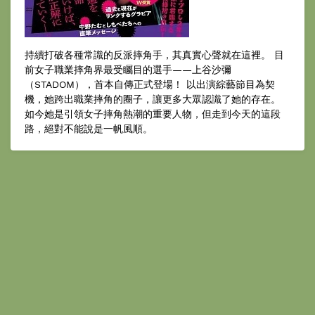
持續打破各種常識的反派摔角手，其真實心聲就在這裡。 目
前女子職業摔角界最受矚目的選手——上谷沙彌
（STADOM），首本自傳正式登場！ 以出演綜藝節目為契
機，她跨出職業摔角的圈子，讓更多大眾認識了她的存在。
如今她是引領女子摔角熱潮的重要人物，但走到今天的這段
路，絕對不能說是一帆風順。