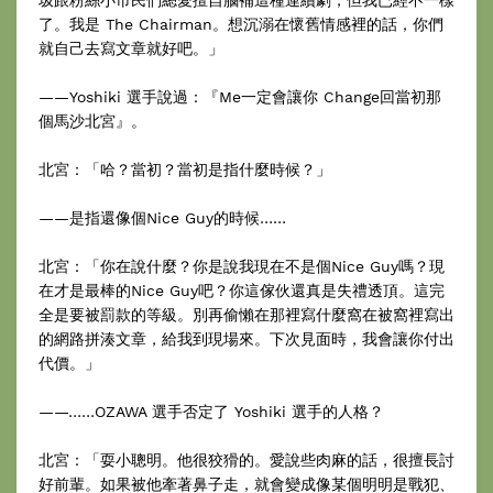
了。我是 The Chairman。想沉溺在懷舊情感裡的話，你們
就自己去寫文章就好吧。」
——Yoshiki 選手說過：『Me一定會讓你 Change回當初那
個馬沙北宮』。
北宮：「哈？當初？當初是指什麼時候？」
——是指還像個Nice Guy的時候……
北宮：「你在說什麼？你是說我現在不是個Nice Guy嗎？現
在才是最棒的Nice Guy吧？你這傢伙還真是失禮透頂。這完
全是要被罰款的等級。別再偷懶在那裡寫什麼窩在被窩裡寫出
的網路拼湊文章，給我到現場來。下次見面時，我會讓你付出
代價。」
——……OZAWA 選手否定了 Yoshiki 選手的人格？
北宮：「耍小聰明。他很狡猾的。愛說些肉麻的話，很擅長討
好前輩。如果被他牽著鼻子走，就會變成像某個明明是戰犯、