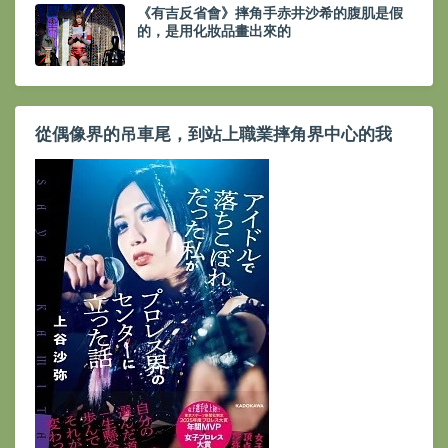
《有吉反省會》摔角手赤井沙希的腹肌是假
的，是用化妝品畫出來的
從偶像界的吊車尾，到站上職業摔角界中心的我