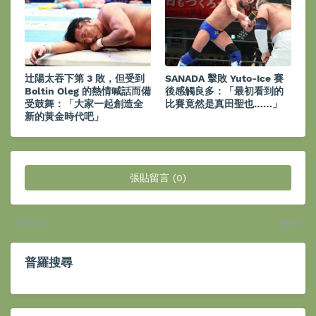
辻陽太吞下第 3 敗，但受到
SANADA 擊敗 Yuto-Ice 賽
Boltin Oleg 的熱情喊話而備
後感觸良多：「最初看到的
受鼓舞：「大家一起創造全
比賽竟然是真田聖也……」
新的黃金時代吧」
張貼留言 (0)
較新的
較舊
普羅搜尋