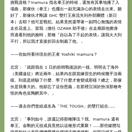
挑戰資格？Inamura 指名拳王的時候，還煞有其事地播了入
場曲，那傢伙（拳王）也擺出一副充滿決心的表情走出來。聽
好了，那傢伙才剛讓 GHC 雙打王座流失到外部團體（新日
本）去耶？他可是戰犯。結果竟然還帶著一副問心無愧的表情
走在花道上。當我（擔任 OZAWA 助手後）在走廊跟他擦身
而過看到他的臉時，那種『自以為了不起的表情』讓我火大到
不行，所以我才直接折回去制裁了他。」
——你如何看待現在的王者 Yoshiki Inamura？
北宮：「就跟我在 2 日的前哨戰後說的一樣。明明去了海外
（美國遠征）將近兩年，結果內在跟當練習生的時候幾乎沒兩
樣。到底是經驗了什麼、學了什麼才會變成那樣？總之，那傢
伙是我養大的。他卻忘了這份恩義，在那裡沉溺於扮演那種奇
怪的角色並陶醉其中。」
——過去你們曾組成名為「THE TOUGH」的雙打組合……
北宮：「事到如今，誰還記得那種隊伍？我、Inamura 還有
拳王。金剛的元祖成員竟然以這種形式重聚！……那些媒體垃
圾跟粉絲小市民們總愛擅自腦補這種連續劇，但我已經不一樣