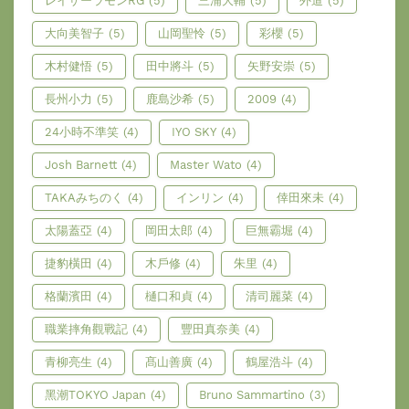
レイザーラモンRG
(5)
三浦大輔
(5)
外道
(5)
大向美智子
(5)
山岡聖怜
(5)
彩櫻
(5)
木村健悟
(5)
田中將斗
(5)
矢野安崇
(5)
長州小力
(5)
鹿島沙希
(5)
2009
(4)
24小時不準笑
(4)
IYO SKY
(4)
Josh Barnett
(4)
Master Wato
(4)
TAKAみちのく
(4)
インリン
(4)
倖田來未
(4)
太陽蓋亞
(4)
岡田太郎
(4)
巨無霸堀
(4)
捷豹橫田
(4)
木戶修
(4)
朱里
(4)
格蘭濱田
(4)
樋口和貞
(4)
清司麗菜
(4)
職業摔角觀戰記
(4)
豐田真奈美
(4)
青柳亮生
(4)
髙山善廣
(4)
鶴屋浩斗
(4)
黑潮TOKYO Japan
(4)
Bruno Sammartino
(3)