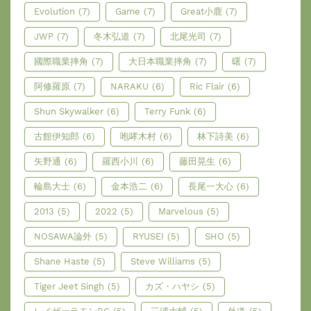
Evolution
(7)
Game
(7)
Great小鹿
(7)
JWP
(7)
冬木弘道
(7)
北尾光司
(7)
國際職業摔角
(7)
大日本職業摔角
(7)
曙
(7)
阿修羅原
(7)
NARAKU
(6)
Ric Flair
(6)
Shun Skywalker
(6)
Terry Funk
(6)
古館伊知郎
(6)
咆哮木村
(6)
林下詩美
(6)
矢野通
(6)
羅西小川
(6)
藤田晃生
(6)
輪島大士
(6)
金本浩二
(6)
長尾一大心
(6)
2013
(5)
2022
(5)
Marvelous
(5)
NOSAWA論外
(5)
RYUSEI
(5)
SHO
(5)
Shane Haste
(5)
Steve Williams
(5)
Tiger Jeet Singh
(5)
カズ・ハヤシ
(5)