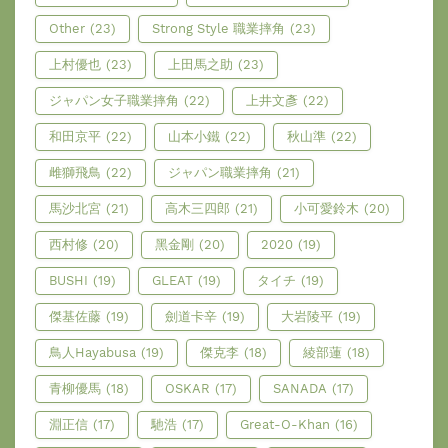
Other
(23)
Strong Style 職業摔角
(23)
上村優也
(23)
上田馬之助
(23)
ジャパン女子職業摔角
(22)
上井文彥
(22)
和田京平
(22)
山本小鐵
(22)
秋山準
(22)
雌獅飛鳥
(22)
ジャパン職業摔角
(21)
馬沙北宮
(21)
高木三四郎
(21)
小可愛鈴木
(20)
西村修
(20)
黑金剛
(20)
2020
(19)
BUSHI
(19)
GLEAT
(19)
タイチ
(19)
傑基佐藤
(19)
劍道卡辛
(19)
大岩陵平
(19)
鳥人Hayabusa
(19)
傑克李
(18)
綾部蓮
(18)
青柳優馬
(18)
OSKAR
(17)
SANADA
(17)
淵正信
(17)
馳浩
(17)
Great-O-Khan
(16)