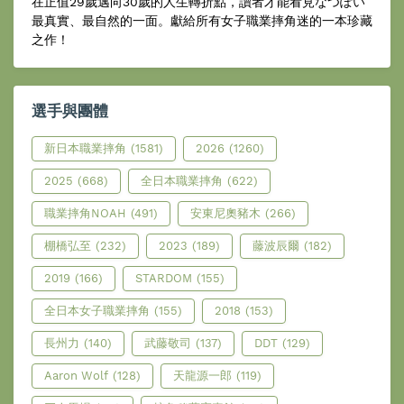
在正值29歲邁向30歲的人生轉折點，讀者才能看見なつぽい
最真實、最自然的一面。獻給所有女子職業摔角迷的一本珍藏
之作！
選手與團體
新日本職業摔角
(1581)
2026
(1260)
2025
(668)
全日本職業摔角
(622)
職業摔角NOAH
(491)
安東尼奧豬木
(266)
棚橋弘至
(232)
2023
(189)
藤波辰爾
(182)
2019
(166)
STARDOM
(155)
全日本女子職業摔角
(155)
2018
(153)
長州力
(140)
武藤敬司
(137)
DDT
(129)
Aaron Wolf
(128)
天龍源一郎
(119)