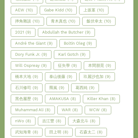
AEW
(10)
Gabe Kidd
(10)
上坂堇
(10)
摔角雜談
(10)
青木真也
(10)
飯伏幸太
(10)
2021
(9)
Abdullah the Butcher
(9)
André the Giant
(9)
Boltin Oleg
(9)
Dory Funk Jr.
(9)
Karl Gotch
(9)
Will Ospreay
(9)
征矢學
(9)
本間朋晃
(9)
橋本大地
(9)
泰山後藤
(9)
玖麗沙也加
(9)
石川修司
(9)
羆嵐
(9)
葛西純
(9)
黑色履歷
(9)
AMAKUSA
(8)
Killer Khan
(8)
Muhammad Ali
(8)
WAR
(8)
WCW
(8)
nWo
(8)
吉江豐
(8)
大森北斗
(8)
武知海青
(8)
田上明
(8)
石森太二
(8)