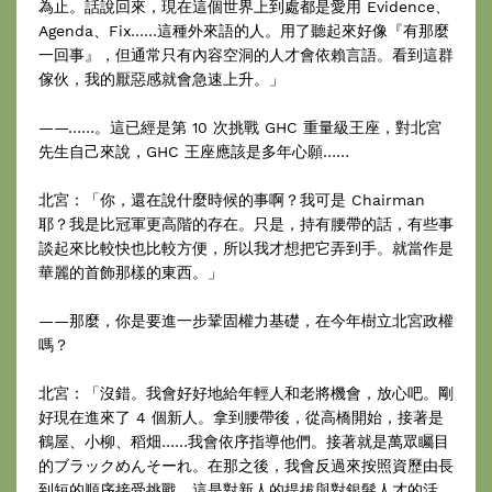
為止。話說回來，現在這個世界上到處都是愛用 Evidence、
Agenda、Fix……這種外來語的人。用了聽起來好像『有那麼
一回事』，但通常只有內容空洞的人才會依賴言語。看到這群
傢伙，我的厭惡感就會急速上升。」
——……。這已經是第 10 次挑戰 GHC 重量級王座，對北宮
先生自己來說，GHC 王座應該是多年心願……
北宮：「你，還在說什麼時候的事啊？我可是 Chairman
耶？我是比冠軍更高階的存在。只是，持有腰帶的話，有些事
談起來比較快也比較方便，所以我才想把它弄到手。就當作是
華麗的首飾那樣的東西。」
——那麼，你是要進一步鞏固權力基礎，在今年樹立北宮政權
嗎？
北宮：「沒錯。我會好好地給年輕人和老將機會，放心吧。剛
好現在進來了 4 個新人。拿到腰帶後，從高橋開始，接著是
鶴屋、小柳、稻畑……我會依序指導他們。接著就是萬眾矚目
的ブラックめんそーれ。在那之後，我會反過來按照資歷由長
到短的順序接受挑戰。這是對新人的提拔與對銀髮人才的活