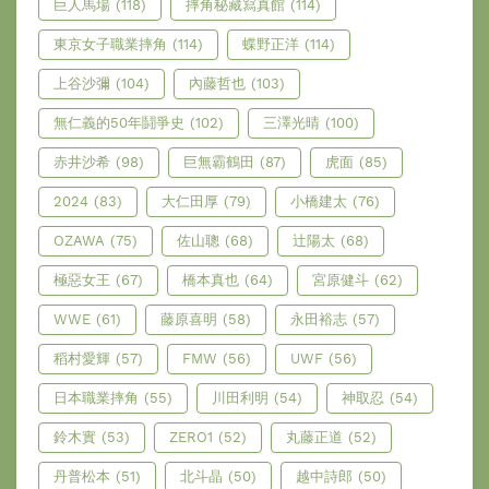
巨人馬場
(118)
摔角秘藏寫真館
(114)
東京女子職業摔角
(114)
蝶野正洋
(114)
上谷沙彌
(104)
內藤哲也
(103)
無仁義的50年鬪爭史
(102)
三澤光晴
(100)
赤井沙希
(98)
巨無霸鶴田
(87)
虎面
(85)
2024
(83)
大仁田厚
(79)
小橋建太
(76)
OZAWA
(75)
佐山聰
(68)
辻陽太
(68)
極惡女王
(67)
橋本真也
(64)
宮原健斗
(62)
WWE
(61)
藤原喜明
(58)
永田裕志
(57)
稻村愛輝
(57)
FMW
(56)
UWF
(56)
日本職業摔角
(55)
川田利明
(54)
神取忍
(54)
鈴木實
(53)
ZERO1
(52)
丸藤正道
(52)
丹普松本
(51)
北斗晶
(50)
越中詩郎
(50)