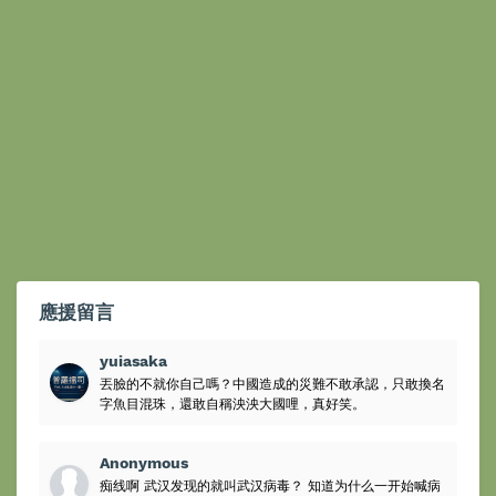
應援留言
yuiasaka
丟臉的不就你自己嗎？中國造成的災難不敢承認，只敢換名
字魚目混珠，還敢自稱泱泱大國哩，真好笑。
Anonymous
痴线啊 武汉发现的就叫武汉病毒？ 知道为什么一开始喊病