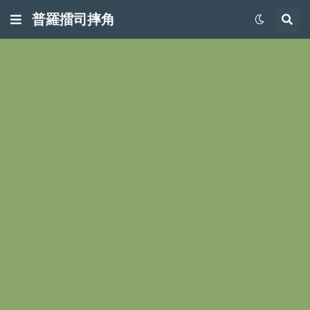
普羅擂司摔角