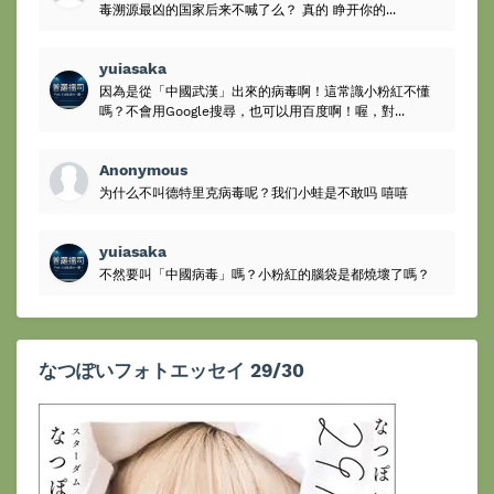
毒溯源最凶的国家后来不喊了么？ 真的 睁开你的...
yuiasaka
因為是從「中國武漢」出來的病毒啊！這常識小粉紅不懂
嗎？不會用Google搜尋，也可以用百度啊！喔，對...
Anonymous
为什么不叫德特里克病毒呢？我们小蛙是不敢吗 嘻嘻
yuiasaka
不然要叫「中國病毒」嗎？小粉紅的腦袋是都燒壞了嗎？
なつぽいフォトエッセイ 29/30