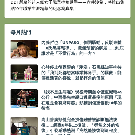
DDT所屬的超人氣女子職業摔角選手——赤井沙希，將推出集
結10年職業生涯精華的紀念寫真集！
每月熱門
內藤哲也「UNPASO」倒閉騷動，反駁東體
「X氏黑幕報導」。毫無預警的解雇……到底
誰才是「不當行為」的一方？
心肺停止後甦醒的「馳浩」石川縣知事抱持
的「我到死都想當職業摔角手」的驕傲：能
傳達活著的喜悅，就是摔角的價值
《我不是生病喔》現役時期至今體重減輕45
公斤，中西學先生親口透露暴瘦的原因「現
在還是會有麻痺感」頸椎損傷重傷後14年的
後悔
高山善廣頸髓完全損傷雖曾被診斷無法恢
復……經過6年以上復健，「尋常之外的恢
復」引發感動熱潮「竟然能恢復到這程度」