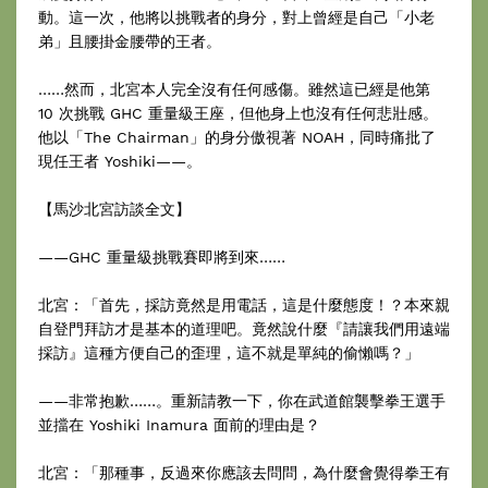
動。這一次，他將以挑戰者的身分，對上曾經是自己「小老
弟」且腰掛金腰帶的王者。
……然而，北宮本人完全沒有任何感傷。雖然這已經是他第
10 次挑戰 GHC 重量級王座，但他身上也沒有任何悲壯感。
他以「The Chairman」的身分傲視著 NOAH，同時痛批了
現任王者 Yoshiki——。
【馬沙北宮訪談全文】
——GHC 重量級挑戰賽即將到來……
北宮：「首先，採訪竟然是用電話，這是什麼態度！？本來親
自登門拜訪才是基本的道理吧。竟然說什麼『請讓我們用遠端
採訪』這種方便自己的歪理，這不就是單純的偷懶嗎？」
——非常抱歉……。重新請教一下，你在武道館襲擊拳王選手
並擋在 Yoshiki Inamura 面前的理由是？
北宮：「那種事，反過來你應該去問問，為什麼會覺得拳王有