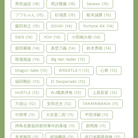
男色迪諾
(16)
馬沙齋藤
(16)
Sareee
(15)
フワちゃん
(15)
杉浦貴
(15)
船木誠勝
(15)
藤田和之
(15)
DOUKI
(14)
Fortune KK
(14)
SWS
(14)
YOH
(14)
小田嶋大樹
(14)
柴田勝賴
(14)
真壁刀義
(14)
鈴木秀樹
(14)
龍魂激論
(14)
Big Van Vader
(13)
Dragon Gate
(13)
WRESTLE-1
(13)
心希
(13)
福田剛紀
(13)
El Desperado
(12)
HUSTLE
(12)
WJ職業摔角
(12)
上原若菜
(12)
力道山
(12)
安田忠夫
(12)
TAKAYAMANIA
(11)
中西學
(11)
大谷晉二郎
(11)
平田淳嗣
(11)
摔角名勝負與那些事件的幕後
(11)
新間壽
(11)
老虎服部
(11)
超強機器
(11)
超日本職業摔角
(11)