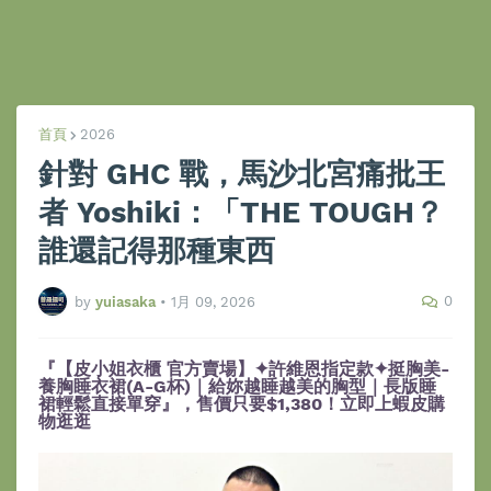
首頁
2026
針對 GHC 戰，馬沙北宮痛批王
者 Yoshiki：「THE TOUGH？
誰還記得那種東西
0
by
yuiasaka
•
1月 09, 2026
『【皮小姐衣櫃 官方賣場】✦許維恩指定款✦挺胸美-
養胸睡衣裙(A-G杯)｜給妳越睡越美的胸型｜長版睡
裙輕鬆直接單穿』，售價只要$1,380！立即上蝦皮購
物逛逛