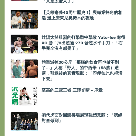
「真是太驚人了」
【英雄齋藤40周年歷史 1】與職業摔角的相
遇 迷上安東尼奧豬木的夜晚
辻陽太於壯烈的打撃戰中擊敗 Yuto-Ice 奪得
KO 勝！揮出超過 270 發逆水平手刀：「右
手完全沒有感覺了」
體重減掉30公斤「那樣的飲食再也做不到
了…」人稱「野人」的中西學（58歲）透
露，引退後的真實現狀：「即便如此也得活
下去」
至高的三冠王者 三澤光晴 - 序章
初代虎面對回歸賽場展現強烈意願：「我絕
對會做到」