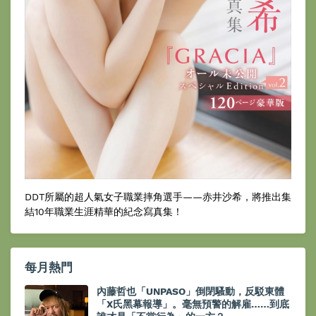
DDT所屬的超人氣女子職業摔角選手——赤井沙希，將推出集
結10年職業生涯精華的紀念寫真集！
每月熱門
內藤哲也「UNPASO」倒閉騷動，反駁東體
「X氏黑幕報導」。毫無預警的解雇……到底