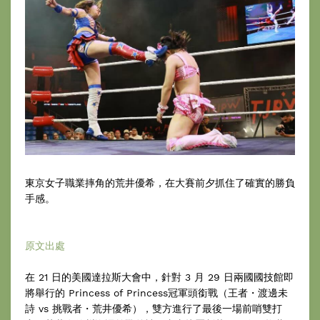
東京女子職業摔角的荒井優希，在大賽前夕抓住了確實的勝負
手感。
原文出處
在 21 日的美國達拉斯大會中，針對 3 月 29 日兩國國技館即
將舉行的 Princess of Princess冠軍頭銜戰（王者・渡邊未
詩 vs 挑戰者・荒井優希），雙方進行了最後一場前哨雙打