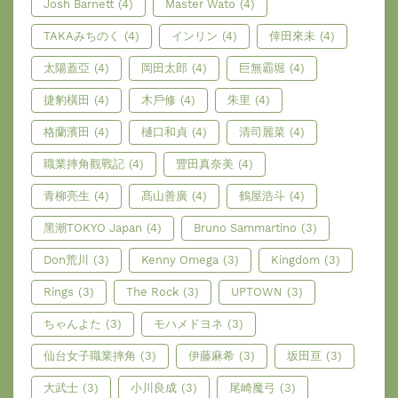
Josh Barnett
(4)
Master Wato
(4)
TAKAみちのく
(4)
インリン
(4)
倖田來未
(4)
太陽蓋亞
(4)
岡田太郎
(4)
巨無霸堀
(4)
捷豹橫田
(4)
木戶修
(4)
朱里
(4)
格蘭濱田
(4)
樋口和貞
(4)
清司麗菜
(4)
職業摔角觀戰記
(4)
豐田真奈美
(4)
青柳亮生
(4)
髙山善廣
(4)
鶴屋浩斗
(4)
黑潮TOKYO Japan
(4)
Bruno Sammartino
(3)
Don荒川
(3)
Kenny Omega
(3)
Kingdom
(3)
Rings
(3)
The Rock
(3)
UPTOWN
(3)
ちゃんよた
(3)
モハメドヨネ
(3)
仙台女子職業摔角
(3)
伊藤麻希
(3)
坂田亘
(3)
大武士
(3)
小川良成
(3)
尾崎魔弓
(3)