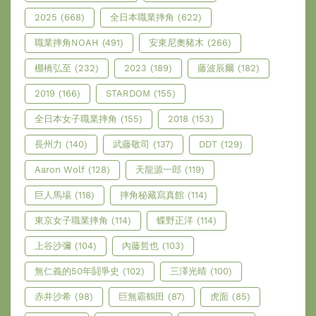
2025
(668)
全日本職業摔角
(622)
職業摔角NOAH
(491)
安東尼奧豬木
(266)
棚橋弘至
(232)
2023
(189)
藤波辰爾
(182)
2019
(166)
STARDOM
(155)
全日本女子職業摔角
(155)
2018
(153)
長州力
(140)
武藤敬司
(137)
DDT
(129)
Aaron Wolf
(128)
天龍源一郎
(119)
巨人馬場
(118)
摔角秘藏寫真館
(114)
東京女子職業摔角
(114)
蝶野正洋
(114)
上谷沙彌
(104)
內藤哲也
(103)
無仁義的50年鬪爭史
(102)
三澤光晴
(100)
赤井沙希
(98)
巨無霸鶴田
(87)
虎面
(85)