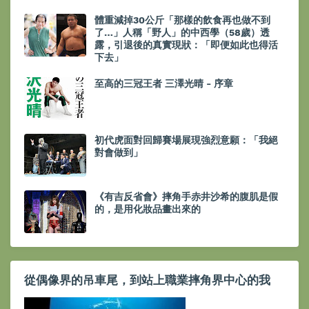
體重減掉30公斤「那樣的飲食再也做不到
了…」人稱「野人」的中西學（58歲）透
露，引退後的真實現狀：「即便如此也得活
下去」
至高的三冠王者 三澤光晴 - 序章
初代虎面對回歸賽場展現強烈意願：「我絕
對會做到」
《有吉反省會》摔角手赤井沙希的腹肌是假
的，是用化妝品畫出來的
從偶像界的吊車尾，到站上職業摔角界中心的我