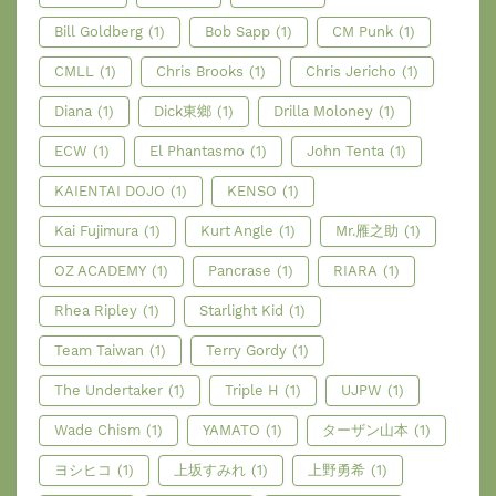
Bill Goldberg
(1)
Bob Sapp
(1)
CM Punk
(1)
CMLL
(1)
Chris Brooks
(1)
Chris Jericho
(1)
Diana
(1)
Dick東鄉
(1)
Drilla Moloney
(1)
ECW
(1)
El Phantasmo
(1)
John Tenta
(1)
KAIENTAI DOJO
(1)
KENSO
(1)
Kai Fujimura
(1)
Kurt Angle
(1)
Mr.雁之助
(1)
OZ ACADEMY
(1)
Pancrase
(1)
RIARA
(1)
Rhea Ripley
(1)
Starlight Kid
(1)
Team Taiwan
(1)
Terry Gordy
(1)
The Undertaker
(1)
Triple H
(1)
UJPW
(1)
Wade Chism
(1)
YAMATO
(1)
ターザン山本
(1)
ヨシヒコ
(1)
上坂すみれ
(1)
上野勇希
(1)