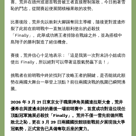
賽。荒井在德州巡迴首戰曾被王者直接壓制落敗，今日抱著雪
恥的鬥志，從開賽起便展開積極果敢的攻勢。
比賽後段，荒井先以衝刺大腳踢奪回主導權，隨後更對渡邊炸
裂了此前在前哨戰中一直無法順利使出的必殺技
「Finally」。此舉成功將王者排除在戰線之外，並為搭檔中
島翔子的勝利製造了絕佳機會。
賽後，荒井信心十足地表示：「這是我第一次對未詩小姐成功
使出 Finally，所以絕對可以帶著這股氣勢贏下去！」
挑戰者在前哨戰中終於找到了攻略王者的關鍵，是否能就此順
勢在兩國大舞台一舉登上頂點？前往兩國決戰的氛圍已瞬間沸
騰。
2026 年 3 月 21 日東京女子職業摔角美國達拉斯大會，荒井
優希在與渡邊未詩的最後一場前哨賽中，首度成功對這位現任
頂點冠軍施展必殺技「Finally」。荒井不僅一雪先前德州戰
敗北之恥，更在 3 月 29 日兩國國技館頭銜戰前夕展現強大爭
冠氣勢，正式宣告已具備奪取后座的實力。