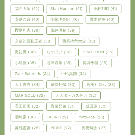
花面大帝
(42)
Stan Hansen
(41)
小林邦昭
(41)
安納沙織
(40)
後藤洋央紀
(40)
鷹木信悟
(40)
櫻庭和志
(39)
荒井優希
(39)
永遠的最強王者
(38)
職業摔角大賞
(38)
諏訪魔
(38)
なつぽい
(36)
DRADITION
(35)
小島聰
(35)
谷津嘉章
(35)
長與千種
(35)
Zack Sabre Jr.
(34)
中邑真輔
(34)
天山廣吉
(34)
豪傑列傳
(33)
高橋ヒロム
(33)
MARIGOLD
(32)
オカダ・カズチカ
(32)
高田延彥
(32)
齊藤兄弟
(31)
成田蓮
(30)
潮崎豪
(30)
TAJIRI
(29)
Yuto-Ice
(28)
英雄齋藤
(28)
PRIDE
(27)
海野翔太
(27)