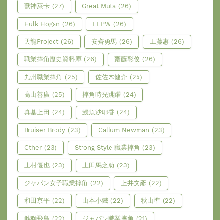
獸神萊卡
(27)
Great Muta
(26)
Hulk Hogan
(26)
LLPW
(26)
天龍Project
(26)
安齊勇馬
(26)
工藤惠
(26)
職業摔角歷史資料庫
(26)
齋藤彰俊
(26)
九州職業摔角
(25)
佐佐木健介
(25)
高山善廣
(25)
摔角時光跳躍
(24)
真基上田
(24)
鰻魚沙耶香
(24)
Bruiser Brody
(23)
Callum Newman
(23)
Other
(23)
Strong Style 職業摔角
(23)
上村優也
(23)
上田馬之助
(23)
ジャパン女子職業摔角
(22)
上井文彥
(22)
和田京平
(22)
山本小鐵
(22)
秋山準
(22)
雌獅飛鳥
(22)
ジャパン職業摔角
(21)