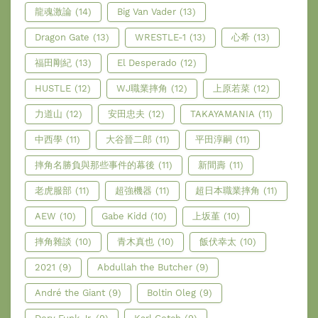
龍魂激論
(14)
Big Van Vader
(13)
Dragon Gate
(13)
WRESTLE-1
(13)
心希
(13)
福田剛紀
(13)
El Desperado
(12)
HUSTLE
(12)
WJ職業摔角
(12)
上原若菜
(12)
力道山
(12)
安田忠夫
(12)
TAKAYAMANIA
(11)
中西學
(11)
大谷晉二郎
(11)
平田淳嗣
(11)
摔角名勝負與那些事件的幕後
(11)
新間壽
(11)
老虎服部
(11)
超強機器
(11)
超日本職業摔角
(11)
AEW
(10)
Gabe Kidd
(10)
上坂堇
(10)
摔角雜談
(10)
青木真也
(10)
飯伏幸太
(10)
2021
(9)
Abdullah the Butcher
(9)
André the Giant
(9)
Boltin Oleg
(9)