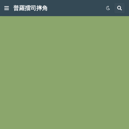
普羅擂司摔角