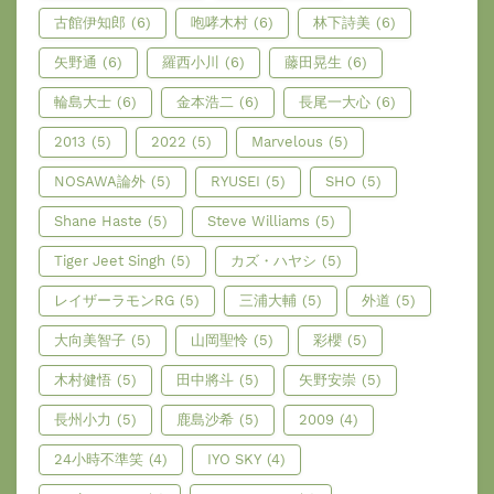
古館伊知郎
(6)
咆哮木村
(6)
林下詩美
(6)
矢野通
(6)
羅西小川
(6)
藤田晃生
(6)
輪島大士
(6)
金本浩二
(6)
長尾一大心
(6)
2013
(5)
2022
(5)
Marvelous
(5)
NOSAWA論外
(5)
RYUSEI
(5)
SHO
(5)
Shane Haste
(5)
Steve Williams
(5)
Tiger Jeet Singh
(5)
カズ・ハヤシ
(5)
レイザーラモンRG
(5)
三浦大輔
(5)
外道
(5)
大向美智子
(5)
山岡聖怜
(5)
彩櫻
(5)
木村健悟
(5)
田中將斗
(5)
矢野安崇
(5)
長州小力
(5)
鹿島沙希
(5)
2009
(4)
24小時不準笑
(4)
IYO SKY
(4)