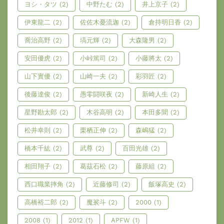
ヨシ・タツ
(2)
中野たむ
(2)
井上京子
(2)
伊東龍二
(2)
佐佐木憂流迦
(2)
倉持明日香
(2)
喬治高野
(2)
塙元輝
(2)
大森隆男
(2)
安田優虎
(2)
小峠篤司
(2)
小藤將太
(2)
山下實優
(2)
山崎一夫
(2)
彩羽匠
(2)
後藤達俊
(2)
愚零闘咲夜
(2)
新崎人生
(2)
星野勘太郎
(2)
木谷高明
(2)
本田多聞
(2)
松井幸則
(2)
栗栖正伸
(2)
森嶋猛
(2)
橋本千紘
(2)
武尊
(2)
百田光雄
(2)
相田翔子
(2)
葛茲石松
(2)
藤原組
(2)
西口職業摔角
(2)
近藤修司
(2)
飯塚高史
(2)
高橋裕二郎
(2)
魔裟斗
(2)
2000
(1)
2008
(1)
2012
(1)
APFW
(1)