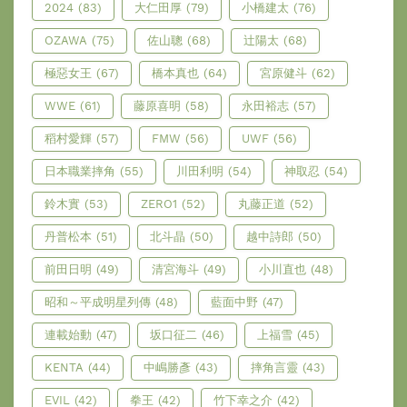
2024
(83)
大仁田厚
(79)
小橋建太
(76)
OZAWA
(75)
佐山聰
(68)
辻陽太
(68)
極惡女王
(67)
橋本真也
(64)
宮原健斗
(62)
WWE
(61)
藤原喜明
(58)
永田裕志
(57)
稻村愛輝
(57)
FMW
(56)
UWF
(56)
日本職業摔角
(55)
川田利明
(54)
神取忍
(54)
鈴木實
(53)
ZERO1
(52)
丸藤正道
(52)
丹普松本
(51)
北斗晶
(50)
越中詩郎
(50)
前田日明
(49)
清宮海斗
(49)
小川直也
(48)
昭和～平成明星列傳
(48)
藍面中野
(47)
連載始動
(47)
坂口征二
(46)
上福雪
(45)
KENTA
(44)
中嶋勝彥
(43)
摔角言靈
(43)
EVIL
(42)
拳王
(42)
竹下幸之介
(42)