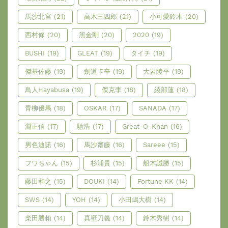
馬沙北宮
(21)
高木三四郎
(21)
小可愛鈴木
(20)
西村修
(20)
黑金剛
(20)
2020
(19)
BUSHI
(19)
GLEAT
(19)
タイチ
(19)
傑基佐藤
(19)
劍道卡辛
(19)
大岩陵平
(19)
鳥人Hayabusa
(19)
傑克李
(18)
綾部蓮
(18)
青柳優馬
(18)
OSKAR
(17)
SANADA
(17)
淵正信
(17)
馳浩
(17)
Great-O-Khan
(16)
男色迪諾
(16)
馬沙齋藤
(16)
Sareee
(15)
フワちゃん
(15)
杉浦貴
(15)
船木誠勝
(15)
藤田和之
(15)
DOUKI
(14)
Fortune KK
(14)
SWS
(14)
YOH
(14)
小田嶋大樹
(14)
柴田勝賴
(14)
真壁刀義
(14)
鈴木秀樹
(14)