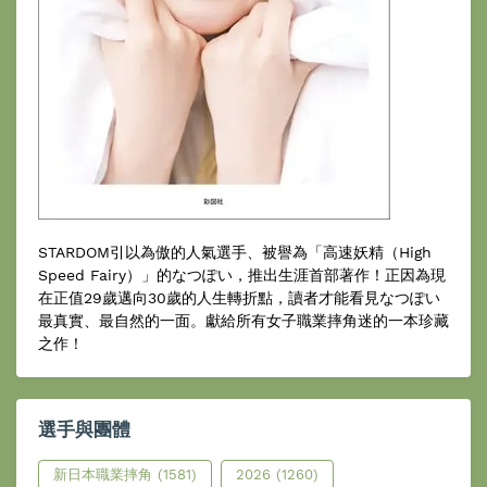
STARDOM引以為傲的人氣選手、被譽為「高速妖精（High
Speed Fairy）」的なつぽい，推出生涯首部著作！正因為現
在正值29歲邁向30歲的人生轉折點，讀者才能看見なつぽい
最真實、最自然的一面。獻給所有女子職業摔角迷的一本珍藏
之作！
選手與團體
新日本職業摔角
(1581)
2026
(1260)