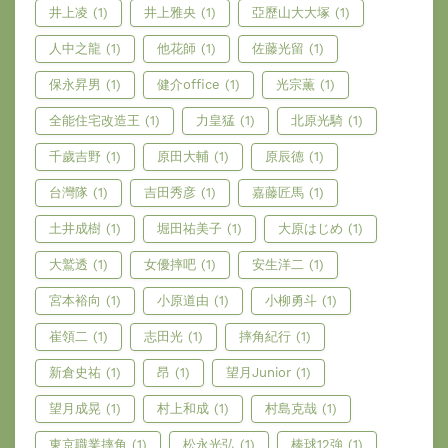
井上凌
(1)
井上雅央
(1)
亞歷山大大塚
(1)
人中之龍
(1)
他花師
(1)
佐藤光留
(1)
保永昇男
(1)
健介office
(1)
光宗薫
(1)
全能住宅改造王
(1)
力皇猛
(1)
北原光騎
(1)
千歲吉野
(1)
原田大輔
(1)
原辰德
(1)
台灣隊
(1)
吉田秀彦
(1)
嘉藤匠馬
(1)
土井成樹
(1)
堀田祐美子
(1)
大原はじめ
(1)
大鷲透
(1)
女優摔吧
(1)
安生洋二
(1)
宮本裕向
(1)
小原道由
(1)
小柳勇斗
(1)
崔領二
(1)
志田光
(1)
摔角紀行
(1)
新倉史祐
(1)
昂
(1)
望月Junior
(1)
望月成晃
(1)
村上和成
(1)
村島克哉
(1)
東京職業摔角
(1)
松永光弘
(1)
棒球12強
(1)