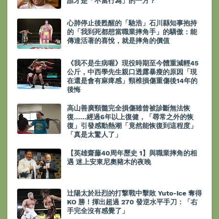
誰才是「不當行為」的一方？
心肺停止後甦醒的「馳浩」石川縣知事抱持
的「我到死都想當職業摔角手」的驕傲：能
傳達活著的喜悅，就是摔角的價值
《我不是生病喔》現役時期至今體重減輕45
公斤，中西學先生親口透露暴瘦的原因「現
在還是會有麻痺感」頸椎損傷重傷後14年的
後悔
高山善廣頸髓完全損傷雖曾被診斷無法恢
復……經過6年以上復健，「尋常之外的恢
復」引發感動熱潮「竟然能恢復到這程度」
「真是太驚人了」
【英雄齋藤40周年歷史 1】與職業摔角的相
遇 迷上安東尼奧豬木的夜晚
辻陽太於壯烈的打撃戰中擊敗 Yuto-Ice 奪得
KO 勝！揮出超過 270 發逆水平手刀：「右
手完全沒有感覺了」