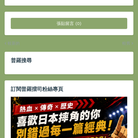
張貼留言 (0)
較新的
較舊
普羅搜尋
訂閱普羅擂司粉絲專頁