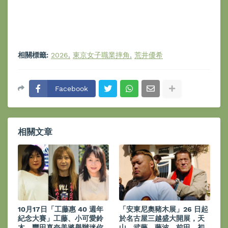
相關標籤:
2026
東京女子職業摔角
荒井優希
Facebook
相關文章
10月17日「工藤惠 40 週年
「安東尼奧豬木展」26 日起
紀念大賽」工藤、小可愛鈴
於名古屋三越盛大開展，天
木、豐田真奈美將舉辦迷你
山、武藤、藤波、前田、初