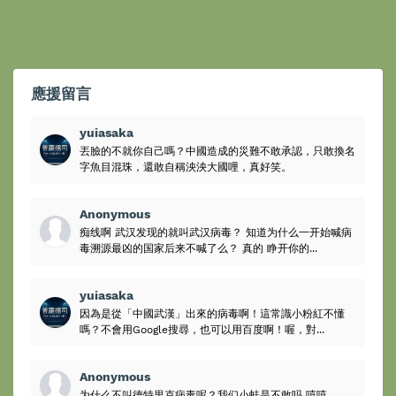
應援留言
yuiasaka
丟臉的不就你自己嗎？中國造成的災難不敢承認，只敢換名
字魚目混珠，還敢自稱泱泱大國哩，真好笑。
Anonymous
痴线啊 武汉发现的就叫武汉病毒？ 知道为什么一开始喊病
毒溯源最凶的国家后来不喊了么？ 真的 睁开你的...
yuiasaka
因為是從「中國武漢」出來的病毒啊！這常識小粉紅不懂
嗎？不會用Google搜尋，也可以用百度啊！喔，對...
Anonymous
为什么不叫德特里克病毒呢？我们小蛙是不敢吗 嘻嘻