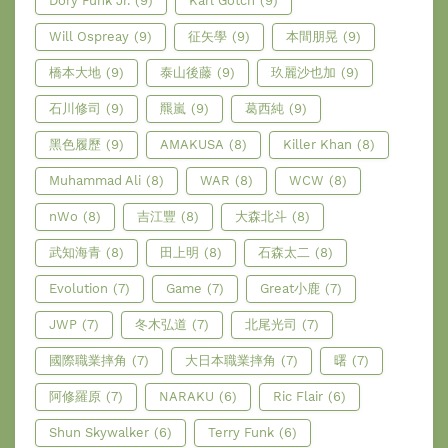
Dory Funk Jr.
(9)
Karl Gotch
(9)
Will Ospreay
(9)
征矢學
(9)
本間朋晃
(9)
橋本大地
(9)
泰山後藤
(9)
玖麗沙也加
(9)
石川修司
(9)
羆嵐
(9)
葛西純
(9)
黑色履歷
(9)
AMAKUSA
(8)
Killer Khan
(8)
Muhammad Ali
(8)
WAR
(8)
WCW
(8)
nWo
(8)
吉江豐
(8)
大森北斗
(8)
武知海青
(8)
田上明
(8)
石森太二
(8)
Evolution
(7)
Game
(7)
Great小鹿
(7)
JWP
(7)
冬木弘道
(7)
北尾光司
(7)
國際職業摔角
(7)
大日本職業摔角
(7)
曙
(7)
阿修羅原
(7)
NARAKU
(6)
Ric Flair
(6)
Shun Skywalker
(6)
Terry Funk
(6)