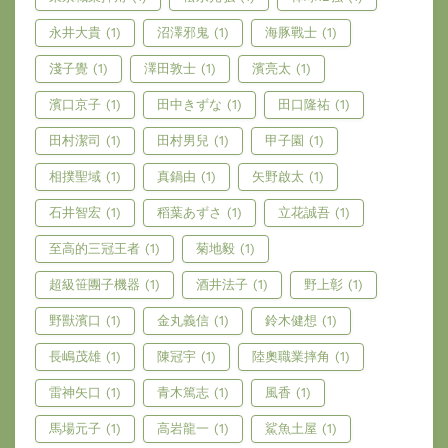
永井大貴
(1)
沼澤邪鬼
(1)
海豚戰士
(1)
淺子覺
(1)
澤田敦士
(1)
濱亮太
(1)
濱口京子
(1)
田中きずな
(1)
田口隆祐
(1)
田村潔司
(1)
田村男兒
(1)
甲子園
(1)
相撲聖域
(1)
真鍋由
(1)
矢野啟太
(1)
石井智宏
(1)
稻葉あずさ
(1)
立花誠吾
(1)
至高的三冠王者
(1)
菊地毅
(1)
超級笹團子機器
(1)
酒井法子
(1)
野上彰
(1)
野獸濱口
(1)
金丸義信
(1)
鈴木健想
(1)
長嶋茂雄
(1)
陳冠宇
(1)
陸奧職業摔角
(1)
雷神矢口
(1)
青木篤志
(1)
風香
(1)
馬場元子
(1)
高岩龍一
(1)
鯊魚土屋
(1)