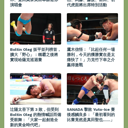
演唱會
代虎面將出席特別活動
Boltin Oleg 扳平並列榜首，
鷹木信悟：「比起任何一場
擴大「野心」：稱霸之後將
勝利，今天的獲勝實在是太
實現哈薩克巡迴賽
痛快了！」力克竹下幸之介
贏得激戰
辻陽太吞下第 3 敗，但受到
SANADA 擊敗 Yuto-Ice 賽
Boltin Oleg 的熱情喊話而備
後感觸良多：「最初看到的
受鼓舞：「大家一起創造全
比賽竟然是真田聖也……」
新的黃金時代吧」