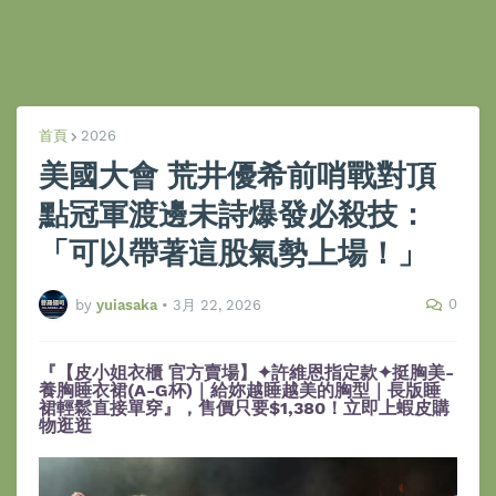
首頁
2026
美國大會 荒井優希前哨戰對頂
點冠軍渡邊未詩爆發必殺技：
「可以帶著這股氣勢上場！」
0
by
yuiasaka
•
3月 22, 2026
『【皮小姐衣櫃 官方賣場】✦許維恩指定款✦挺胸美-
養胸睡衣裙(A-G杯)｜給妳越睡越美的胸型｜長版睡
裙輕鬆直接單穿』，售價只要$1,380！立即上蝦皮購
物逛逛