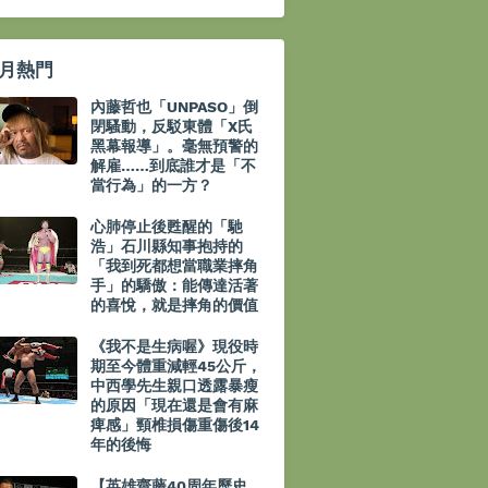
月熱門
內藤哲也「UNPASO」倒
閉騷動，反駁東體「X氏
黑幕報導」。毫無預警的
解雇……到底誰才是「不
當行為」的一方？
心肺停止後甦醒的「馳
浩」石川縣知事抱持的
「我到死都想當職業摔角
手」的驕傲：能傳達活著
的喜悅，就是摔角的價值
《我不是生病喔》現役時
期至今體重減輕45公斤，
中西學先生親口透露暴瘦
的原因「現在還是會有麻
痺感」頸椎損傷重傷後14
年的後悔
【英雄齋藤40周年歷史