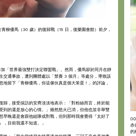
青柳優馬（30 歲）的復歸戰（15 日，後樂園會館）前夕，
名參加「世界最強雙打決定聯盟戰」。然而，優馬卻於同月在靜
生交通事故，遭到團體處以「禁賽 3 個月」等處分，導致該
怒地留下「青柳優馬，你這傢伙真是個大笨蛋！」的評論，
復歸，接受採訪的安齊淡淡地表示：「對粉絲而言，終於能
受到的還是放心的心情。」雖然怒火已消，但他也並非舉雙
想早晚還是會跟他組隊或對戰，但到那時我會覺得『太好了
D
』，目前我還不知道。」
赤
的