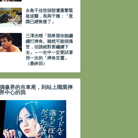
永島千佳世頭部遭重擊緊
急送醫，長與千種：「意
識已經恢復了」
三澤光晴「我希望你能繼
續打摔角。雖然可能很痛
苦，但請絕對要繼續下
去」～一生中一定要試著
用一次的「摔角言靈」
（最終回）
偶像界的吊車尾，到站上職業摔
界中心的我