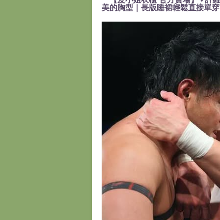
美的胸型｜長版睡裙輕鬆直接單穿』