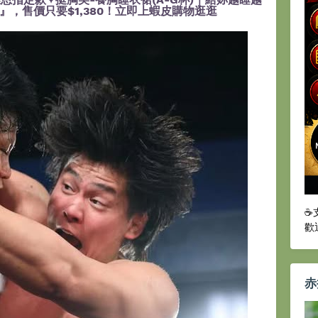
，售價只要$1,380！立即上蝦皮購物逛逛
☕
歡
赤