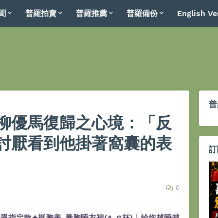
聞
普羅拍賣
普羅推薦
普羅備份
English Ve
普
柳優馬復歸之心境：「反
討厭看到他掛著窩囊的表
訂
0
恩指定款✦挺胸美-養胸睡衣裙(A-G杯)｜給妳越睡越