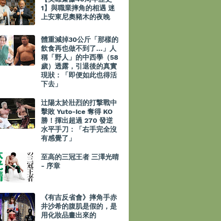
1】與職業摔角的相遇 迷
上安東尼奧豬木的夜晚
體重減掉30公斤「那樣的
飲食再也做不到了…」人
稱「野人」的中西學（58
歲）透露，引退後的真實
現狀：「即便如此也得活
下去」
辻陽太於壯烈的打撃戰中
擊敗 Yuto-Ice 奪得 KO
勝！揮出超過 270 發逆
水平手刀：「右手完全沒
有感覺了」
至高的三冠王者 三澤光晴
- 序章
《有吉反省會》摔角手赤
井沙希的腹肌是假的，是
用化妝品畫出來的