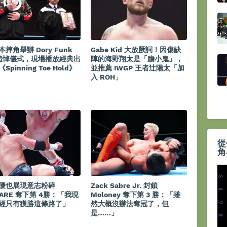
摔角舉辦 Dory Funk
Gabe Kid 大放厥詞！因傷缺
. 追悼儀式，現場播放經典出
陣的海野翔太是「膽小鬼」，
Spinning Toe Hold》
並推薦 IWGP 王者辻陽太「加
入 ROH」
從
角
優也展現意志粉碎
Zack Sabre Jr. 封鎖
NARE 奪下第 4勝：「我現
Moloney 奪下第 3 勝：「雖
經只有獲勝這條路了」
然大概沒辦法奪冠了，但
是……」