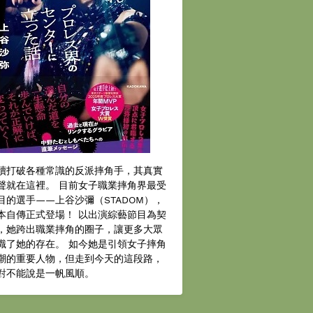
續打破各種常識的反派摔角手，其真實
聲就在這裡。 目前女子職業摔角界最受
目的選手——上谷沙彌（STADOM），
本自傳正式登場！ 以出演綜藝節目為契
，她跨出職業摔角的圈子，讓更多大眾
識了她的存在。 如今她是引領女子摔角
潮的重要人物，但走到今天的這段路，
對不能說是一帆風順。