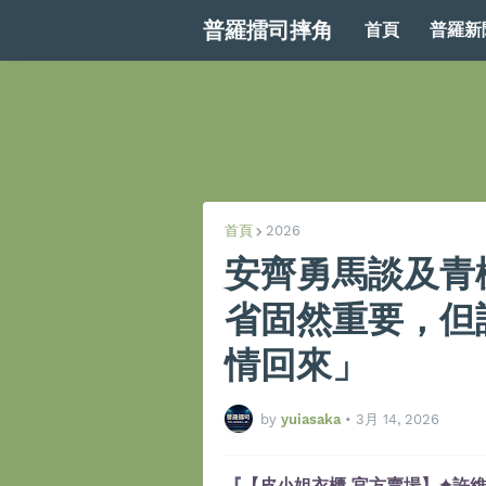
普羅擂司摔角
首頁
普羅新
首頁
2026
安齊勇馬談及青
省固然重要，但
情回來」
by
yuiasaka
•
3月 14, 2026
『【皮小姐衣櫃 官方賣場】✦許維