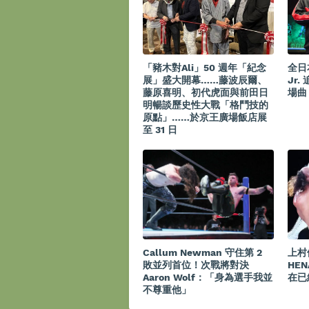
「豬木對Ali」50 週年「紀念
全日本
展」盛大開幕……藤波辰爾、
Jr
藤原喜明、初代虎面與前田日
場曲《
明暢談歷史性大戰「格鬥技的
原點」……於京王廣場飯店展
至 31 日
Callum Newman 守住第 2
上村
敗並列首位！次戰將對決
HE
Aaron Wolf：「身為選手我並
在已
不尊重他」