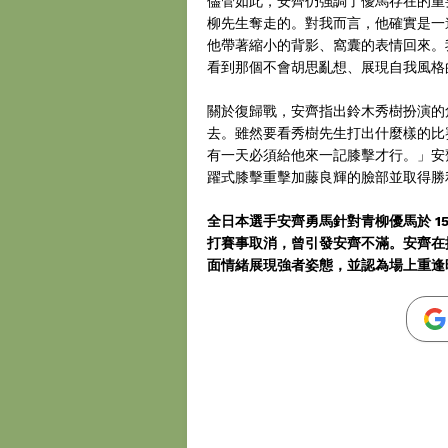
儘管如此，安齊仍強調了優馬存在的重
柳先生奪走的。對我而言，他確實是一
他帶著縮小的背影、窩囊的表情回來。
看到那個不會胡思亂想、展現自我風格
關於復歸戰，安齊指出鈴木秀樹扮演的
去。雖然要看秀樹先生打出什麼樣的比
有一天必須給他來一記膝擊才行。」安齊在 
躍式膝擊重擊加藤良輝的臉部並取得勝
全日本選手安齊勇馬針對青柳優馬於 1
打賽事取消，曾引發安齊不滿。安齊在
面情緒展現強者姿態，並認為場上重逢