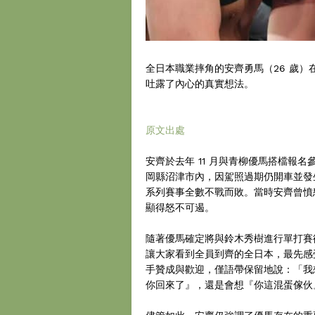
全日本職業摔角的安齊勇馬（26 歲）在
吐露了內心的真實想法。
原文出處
安齊於去年 11 月與青柳優馬搭檔報
岡縣沼津市內，因駕照過期仍開車並發
系列賽事全數不戰而敗。當時安齊曾憤
顯得怒不可遏。
隨著優馬確定將與鈴木秀樹進行單打賽
讓大家看到全員到齊的全日本，最先感
手贊成與歡迎，僅語帶保留地說：「我
你回來了』，還是會想『你這混蛋傢伙