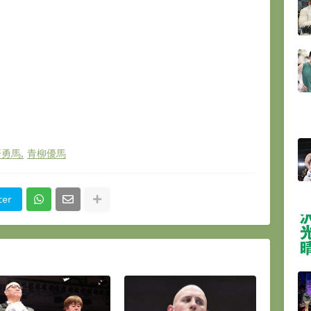
齊勇馬
青柳優馬
ter