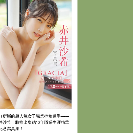
DT所屬的超人氣女子職業摔角選手——
井沙希，將推出集結10年職業生涯精華
紀念寫真集！