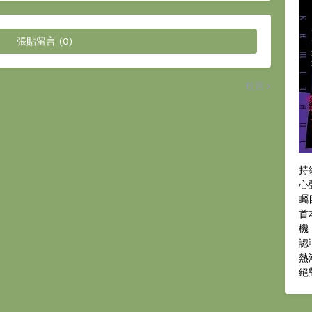
張貼留言 (0)
較舊
持
心
矚
首
機
認
熱
絕