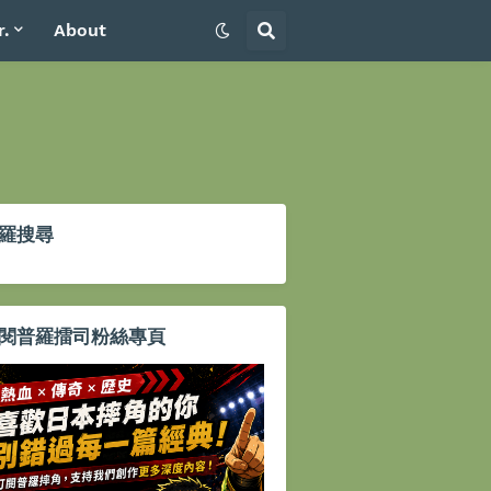
r.
About
羅搜尋
閱普羅擂司粉絲專頁