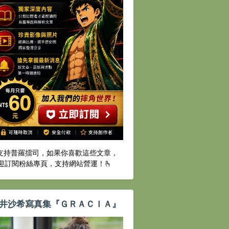
️支持普羅擂司，如果你喜歡這些文章，
迎訂閱粉絲專頁，支持網站營運！🫰
井沙希寫真集『ＧＲＡＣＩＡ』