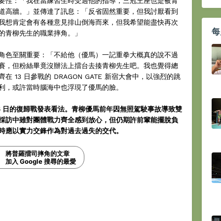
要性：「我在當練習生時受過他的指導，三冠王座也是被青
道高牆。」並傳達了訊息：「反省固然重要，但我討厭看到
我想肯定會有各種意見排山倒海而來，但我希望能盡快再次
每
的青柳先生的職業摔角。」
角色至關重要：「不給他（優馬）一記重拳大概真的說不過
賽，但粉絲畢竟沒辦法上擂台去揍青柳先生吧。我也覺得總
13 日參戰的 DRAGON GATE 新宿大會中，以強烈的跳
利，或許當時腦海中也浮現了優馬的臉。
5 日的復歸戰發表看法。青柳優馬前年因無照駕駛事故導致雙
採訪中雖對團體戰力齊全感到放心，但仍期許前輩能擺脫負
時應以實力交鋒作為對過去過失的交代。
將普羅擂司摔角的文章
加入 Google 搜尋的最愛