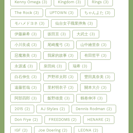
Kenny Omega
(3)
Kingdom
(3)
Rings
(3)
The Rock
(3)
UPTOWN
(3)
ちゃんよた
(3)
モハメドヨネ
(3)
仙台女子職業摔角
(3)
伊藤麻希
(3)
坂田亘
(3)
大武士
(3)
小川良成
(3)
尾崎魔弓
(3)
山中繪里奈
(3)
惡魔雅美
(3)
我家的故事
(3)
有田哲平
(3)
永源遙
(3)
泉田純
(3)
瑞希
(3)
白石伸生
(3)
芦野祥太郎
(3)
豐田真奈美
(3)
遠藤哲哉
(3)
里村明衣子
(3)
關本大介
(3)
阿部四郎
(3)
飯野雄貴
(3)
鶴卷伸洋
(3)
2015
(2)
AJ Styles
(2)
Dennis Rodman
(2)
Don Frye
(2)
FREEDOMS
(2)
HENARE
(2)
IGF
(2)
Joe Doering
(2)
LEONA
(2)