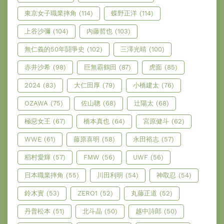
東京女子職業摔角
(114)
蝶野正洋
(114)
上谷沙彌
(104)
內藤哲也
(103)
無仁義的50年鬪爭史
(102)
三澤光晴
(100)
赤井沙希
(98)
巨無霸鶴田
(87)
虎面
(85)
2024
(83)
大仁田厚
(79)
小橋建太
(76)
OZAWA
(75)
佐山聰
(68)
辻陽太
(68)
極惡女王
(67)
橋本真也
(64)
宮原健斗
(62)
WWE
(61)
藤原喜明
(58)
永田裕志
(57)
稻村愛輝
(57)
FMW
(56)
UWF
(56)
日本職業摔角
(55)
川田利明
(54)
神取忍
(54)
鈴木實
(53)
ZERO1
(52)
丸藤正道
(52)
丹普松本
(51)
北斗晶
(50)
越中詩郎
(50)