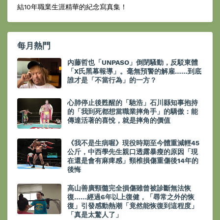
結10年職業生涯精華的紀念寫真集！
每月熱門
內藤哲也「UNPASO」倒閉騷動，反駁東體
「X氏黑幕報導」。毫無預警的解雇……到底
誰才是「不當行為」的一方？
心肺停止後甦醒的「馳浩」石川縣知事抱持
的「我到死都想當職業摔角手」的驕傲：能
傳達活著的喜悅，就是摔角的價值
《我不是生病喔》現役時期至今體重減輕45
公斤，中西學先生親口透露暴瘦的原因「現
在還是會有麻痺感」頸椎損傷重傷後14年的
後悔
高山善廣頸髓完全損傷雖曾被診斷無法恢
復……經過6年以上復健，「尋常之外的恢
復」引發感動熱潮「竟然能恢復到這程度」
「真是太驚人了」