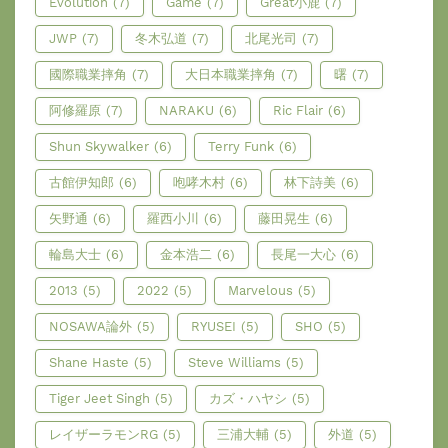
Evolution
(7)
Game
(7)
Great小鹿
(7)
JWP
(7)
冬木弘道
(7)
北尾光司
(7)
國際職業摔角
(7)
大日本職業摔角
(7)
曙
(7)
阿修羅原
(7)
NARAKU
(6)
Ric Flair
(6)
Shun Skywalker
(6)
Terry Funk
(6)
古館伊知郎
(6)
咆哮木村
(6)
林下詩美
(6)
矢野通
(6)
羅西小川
(6)
藤田晃生
(6)
輪島大士
(6)
金本浩二
(6)
長尾一大心
(6)
2013
(5)
2022
(5)
Marvelous
(5)
NOSAWA論外
(5)
RYUSEI
(5)
SHO
(5)
Shane Haste
(5)
Steve Williams
(5)
Tiger Jeet Singh
(5)
カズ・ハヤシ
(5)
レイザーラモンRG
(5)
三浦大輔
(5)
外道
(5)