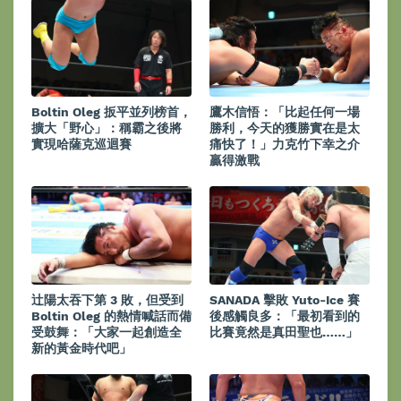
Boltin Oleg 扳平並列榜首，
鷹木信悟：「比起任何一場
擴大「野心」：稱霸之後將
勝利，今天的獲勝實在是太
實現哈薩克巡迴賽
痛快了！」力克竹下幸之介
贏得激戰
辻陽太吞下第 3 敗，但受到
SANADA 擊敗 Yuto-Ice 賽
Boltin Oleg 的熱情喊話而備
後感觸良多：「最初看到的
受鼓舞：「大家一起創造全
比賽竟然是真田聖也……」
新的黃金時代吧」