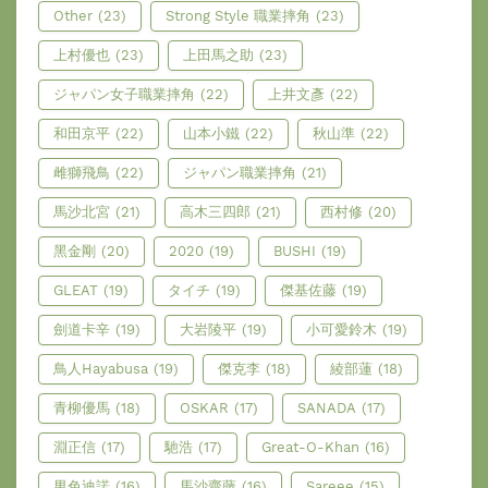
Other
(23)
Strong Style 職業摔角
(23)
上村優也
(23)
上田馬之助
(23)
ジャパン女子職業摔角
(22)
上井文彥
(22)
和田京平
(22)
山本小鐵
(22)
秋山準
(22)
雌獅飛鳥
(22)
ジャパン職業摔角
(21)
馬沙北宮
(21)
高木三四郎
(21)
西村修
(20)
黑金剛
(20)
2020
(19)
BUSHI
(19)
GLEAT
(19)
タイチ
(19)
傑基佐藤
(19)
劍道卡辛
(19)
大岩陵平
(19)
小可愛鈴木
(19)
鳥人Hayabusa
(19)
傑克李
(18)
綾部蓮
(18)
青柳優馬
(18)
OSKAR
(17)
SANADA
(17)
淵正信
(17)
馳浩
(17)
Great-O-Khan
(16)
男色迪諾
(16)
馬沙齋藤
(16)
Sareee
(15)