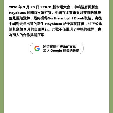
2026 年 3 月 20 日 ZERO1 新木場大會，中嶋勝彥與新生
Hayabusa 展開首次單打賽。中嶋在比賽末盤以雙膝防禦擊
落鳳凰翔飛舞，最終憑藉Northern Light Bomb取勝。賽後
中嶋對去年出道的新生 Hayabusa 給予高度評價，並正式邀
請其參加 5 月的自主興行。此戰不僅展現了中嶋的強悍，也
為兩人的合作揭開序幕。
將普羅擂司摔角的文章
加入 Google 搜尋的最愛