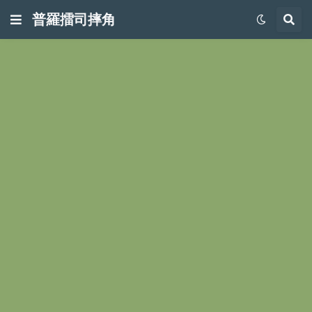
普羅擂司摔角