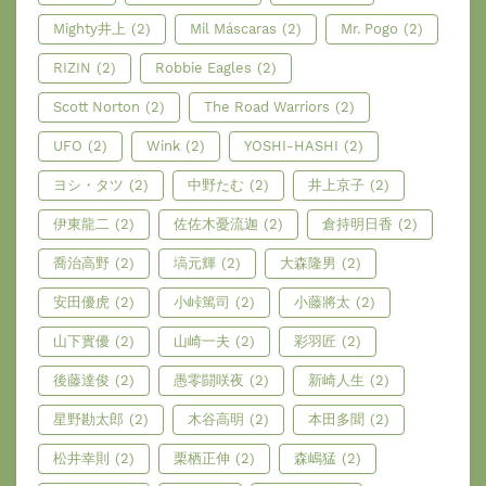
Mighty井上
(2)
Mil Máscaras
(2)
Mr. Pogo
(2)
RIZIN
(2)
Robbie Eagles
(2)
Scott Norton
(2)
The Road Warriors
(2)
UFO
(2)
Wink
(2)
YOSHI-HASHI
(2)
ヨシ・タツ
(2)
中野たむ
(2)
井上京子
(2)
伊東龍二
(2)
佐佐木憂流迦
(2)
倉持明日香
(2)
喬治高野
(2)
塙元輝
(2)
大森隆男
(2)
安田優虎
(2)
小峠篤司
(2)
小藤將太
(2)
山下實優
(2)
山崎一夫
(2)
彩羽匠
(2)
後藤達俊
(2)
愚零闘咲夜
(2)
新崎人生
(2)
星野勘太郎
(2)
木谷高明
(2)
本田多聞
(2)
松井幸則
(2)
栗栖正伸
(2)
森嶋猛
(2)