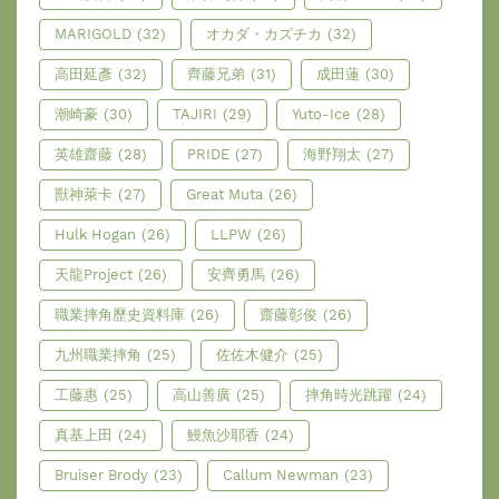
MARIGOLD
(32)
オカダ・カズチカ
(32)
高田延彥
(32)
齊藤兄弟
(31)
成田蓮
(30)
潮崎豪
(30)
TAJIRI
(29)
Yuto-Ice
(28)
英雄齋藤
(28)
PRIDE
(27)
海野翔太
(27)
獸神萊卡
(27)
Great Muta
(26)
Hulk Hogan
(26)
LLPW
(26)
天龍Project
(26)
安齊勇馬
(26)
職業摔角歷史資料庫
(26)
齋藤彰俊
(26)
九州職業摔角
(25)
佐佐木健介
(25)
工藤惠
(25)
高山善廣
(25)
摔角時光跳躍
(24)
真基上田
(24)
鰻魚沙耶香
(24)
Bruiser Brody
(23)
Callum Newman
(23)