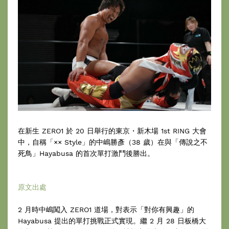
在新生 ZERO1 於 20 日舉行的東京・新木場 1st RING 大會
中，自稱「×× Style」的中嶋勝彥（38 歲）在與「傳說之不
死鳥」Hayabusa 的首次單打激鬥後勝出。
原文出處
2 月時中嶋闖入 ZERO1 道場，對表示「對你有興趣」的
Hayabusa 提出的單打挑戰正式實現。繼 2 月 28 日板橋大