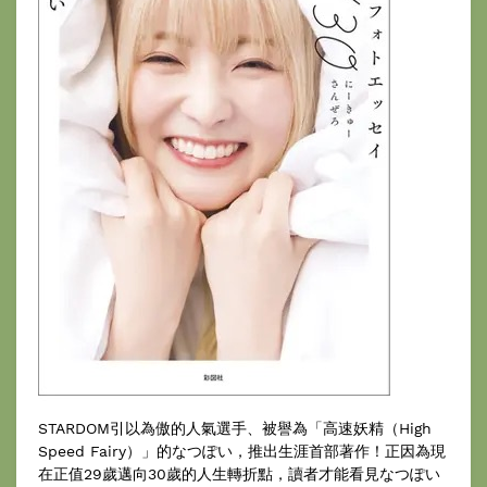
STARDOM引以為傲的人氣選手、被譽為「高速妖精（High
Speed Fairy）」的なつぽい，推出生涯首部著作！正因為現
在正值29歲邁向30歲的人生轉折點，讀者才能看見なつぽい