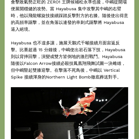
會擊敗氣勢正旺的 ZERO1 王牌候補松永準也後，中嶋從開場
便展開穩健的攻勢。當 Hayabusa 集中攻擊其中嶋的右臂
時，他以飛龍螺旋技接續踩踏反擊對方的右膝。隨後使出得意
的高頻率踢擊，並在角落以連發的串刺式踢擊將 Hayabusa
逼入絕境。
Hayabusa 也不遑多讓，施展天鵝式千噸接續月面宙返反
擊。比賽超過 15 分鐘後，中嶋使出岩石落下技，Hayabusa
則以背摔回擊，演變成雙方皆倒地的激烈戰鬥。Hayabusa
隨後以Falcon Arrow接續必殺技鳳凰翔飛舞試圖一決雌雄，
但中嶋豎起雙膝迎擊。在擊落不死鳥後，中嶋以 Vertical
Spike 接續渾身的Northern Light Bomb徹底葬送對手。