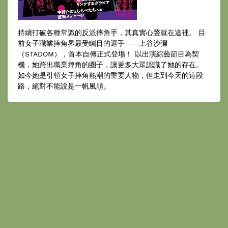
持續打破各種常識的反派摔角手，其真實心聲就在這裡。 目
前女子職業摔角界最受矚目的選手——上谷沙彌
（STADOM），首本自傳正式登場！ 以出演綜藝節目為契
機，她跨出職業摔角的圈子，讓更多大眾認識了她的存在。
如今她是引領女子摔角熱潮的重要人物，但走到今天的這段
路，絕對不能說是一帆風順。