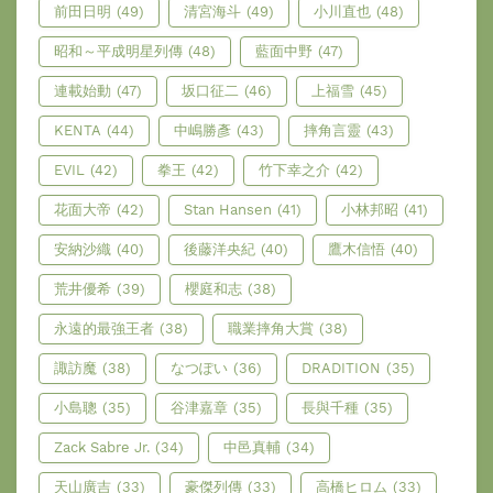
前田日明
(49)
清宮海斗
(49)
小川直也
(48)
昭和～平成明星列傳
(48)
藍面中野
(47)
連載始動
(47)
坂口征二
(46)
上福雪
(45)
KENTA
(44)
中嶋勝彥
(43)
摔角言靈
(43)
EVIL
(42)
拳王
(42)
竹下幸之介
(42)
花面大帝
(42)
Stan Hansen
(41)
小林邦昭
(41)
安納沙織
(40)
後藤洋央紀
(40)
鷹木信悟
(40)
荒井優希
(39)
櫻庭和志
(38)
永遠的最強王者
(38)
職業摔角大賞
(38)
諏訪魔
(38)
なつぽい
(36)
DRADITION
(35)
小島聰
(35)
谷津嘉章
(35)
長與千種
(35)
Zack Sabre Jr.
(34)
中邑真輔
(34)
天山廣吉
(33)
豪傑列傳
(33)
高橋ヒロム
(33)