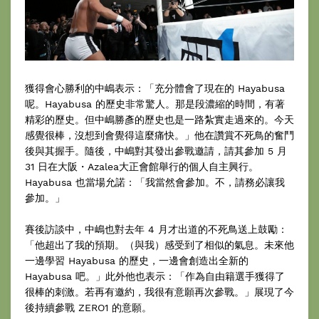
獲得會心勝利的中嶋表示：「充分體會了現在的 Hayabusa
呢。Hayabusa 的歷史非常驚人。那是段濃縮的時間，有著
精彩的歷史。但中嶋勝彥的歷史也是一路紮實走過來的。今天
感覺很棒，沒想到會覺得這麼痛快。」他在讚賞不死鳥的奮鬥
後與其握手。隨後，中嶋對其發出參戰邀請，請其參加 5 月
31 日在大阪・Azalea大正會館舉行的個人自主興行。
Hayabusa 也當場允諾：「我當然會參加。不，請務必讓我
參加。」
賽後訪談中，中嶋也對去年 4 月才出道的不死鳥送上鼓勵：
「他超出了我的預期。（與我）感受到了相似的氣息。未來他
一邊學習 Hayabusa 的歷史，一邊會創造出全新的
Hayabusa 吧。」此外他也表示：「作為自由籍選手獲得了
很棒的刺激。若再有邀約，我很有意願再次參戰。」展現了今
後持續參戰 ZERO1 的意願。