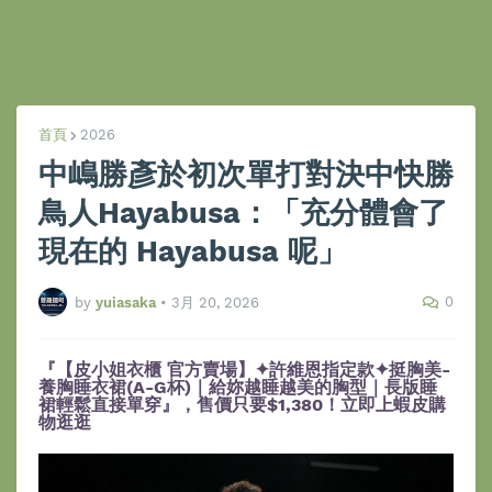
首頁
2026
中嶋勝彥於初次單打對決中快勝
鳥人Hayabusa：「充分體會了
現在的 Hayabusa 呢」
0
by
yuiasaka
•
3月 20, 2026
『【皮小姐衣櫃 官方賣場】✦許維恩指定款✦挺胸美-
養胸睡衣裙(A-G杯)｜給妳越睡越美的胸型｜長版睡
裙輕鬆直接單穿』，售價只要$1,380！立即上蝦皮購
物逛逛