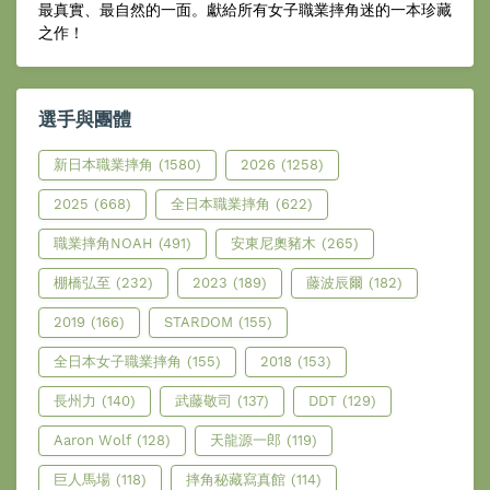
最真實、最自然的一面。獻給所有女子職業摔角迷的一本珍藏
之作！
選手與團體
新日本職業摔角
(1580)
2026
(1258)
2025
(668)
全日本職業摔角
(622)
職業摔角NOAH
(491)
安東尼奧豬木
(265)
棚橋弘至
(232)
2023
(189)
藤波辰爾
(182)
2019
(166)
STARDOM
(155)
全日本女子職業摔角
(155)
2018
(153)
長州力
(140)
武藤敬司
(137)
DDT
(129)
Aaron Wolf
(128)
天龍源一郎
(119)
巨人馬場
(118)
摔角秘藏寫真館
(114)