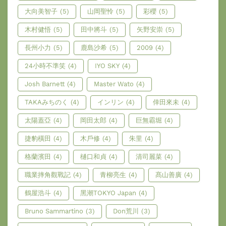
大向美智子
(5)
山岡聖怜
(5)
彩櫻
(5)
木村健悟
(5)
田中將斗
(5)
矢野安崇
(5)
長州小力
(5)
鹿島沙希
(5)
2009
(4)
24小時不準笑
(4)
IYO SKY
(4)
Josh Barnett
(4)
Master Wato
(4)
TAKAみちのく
(4)
インリン
(4)
倖田來未
(4)
太陽蓋亞
(4)
岡田太郎
(4)
巨無霸堀
(4)
捷豹橫田
(4)
木戶修
(4)
朱里
(4)
格蘭濱田
(4)
樋口和貞
(4)
清司麗菜
(4)
職業摔角觀戰記
(4)
青柳亮生
(4)
髙山善廣
(4)
鶴屋浩斗
(4)
黑潮TOKYO Japan
(4)
Bruno Sammartino
(3)
Don荒川
(3)