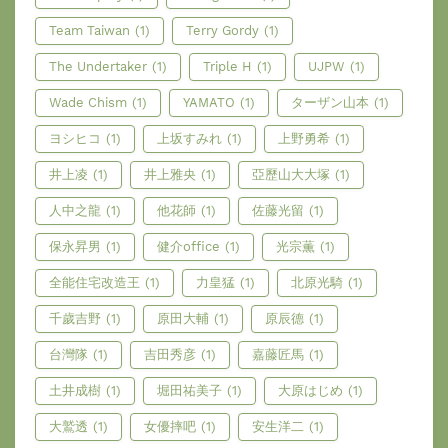
Team Taiwan
(1)
Terry Gordy
(1)
The Undertaker
(1)
Triple H
(1)
UJPW
(1)
Wade Chism
(1)
YAMATO
(1)
ターザン山本
(1)
ヨシヒコ
(1)
上坂すみれ
(1)
上野勇希
(1)
井上凌
(1)
井上雅央
(1)
亞歷山大大塚
(1)
人中之龍
(1)
他花師
(1)
佐藤光留
(1)
保永昇男
(1)
健介office
(1)
光宗薫
(1)
全能住宅改造王
(1)
力皇猛
(1)
北原光騎
(1)
千歲吉野
(1)
原田大輔
(1)
原辰德
(1)
台灣隊
(1)
吉田秀彦
(1)
嘉藤匠馬
(1)
土井成樹
(1)
堀田祐美子
(1)
大原はじめ
(1)
大鷲透
(1)
女優摔吧
(1)
安生洋二
(1)