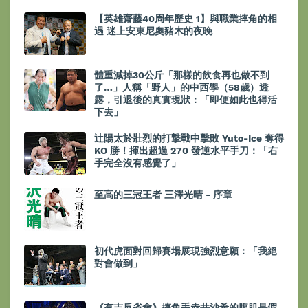
【英雄齋藤40周年歷史 1】與職業摔角的相
遇 迷上安東尼奧豬木的夜晚
體重減掉30公斤「那樣的飲食再也做不到
了…」人稱「野人」的中西學（58歲）透
露，引退後的真實現狀：「即便如此也得活
下去」
辻陽太於壯烈的打撃戰中擊敗 Yuto-Ice 奪得
KO 勝！揮出超過 270 發逆水平手刀：「右
手完全沒有感覺了」
至高的三冠王者 三澤光晴 - 序章
初代虎面對回歸賽場展現強烈意願：「我絕
對會做到」
《有吉反省會》摔角手赤井沙希的腹肌是假