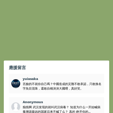
應援留言
yuiasaka
丟臉的不就你自己嗎？中國造成的災難不敢承認，只敢換名
字魚目混珠，還敢自稱泱泱大國哩，真好笑。
Anonymous
痴线啊 武汉发现的就叫武汉病毒？ 知道为什么一开始喊病
毒溯源最凶的国家后来不喊了么？ 真的 睁开你的...