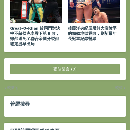
Great-O-Khan 於同門對決
後藤洋央紀屈服於大岩陵平
中不敵傑克李吞下第 5 敗，
的頭鎖地獄吞敗，刷新最年
雖然避免了聯合帝國分裂但
長冠軍紀錄暫緩
確定提早出局
張貼留言 (0)
較新的
較舊
普羅搜尋