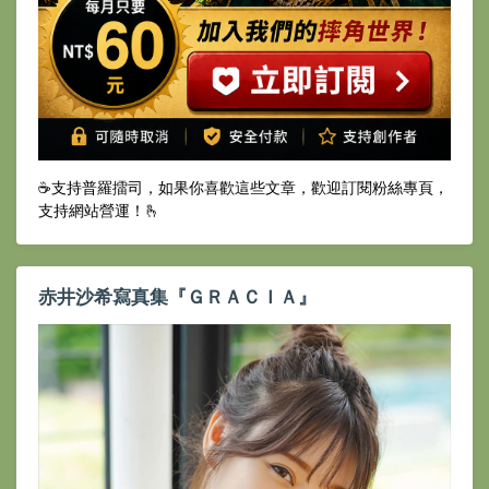
☕️支持普羅擂司，如果你喜歡這些文章，歡迎訂閱粉絲專頁，
支持網站營運！🫰
赤井沙希寫真集『ＧＲＡＣＩＡ』