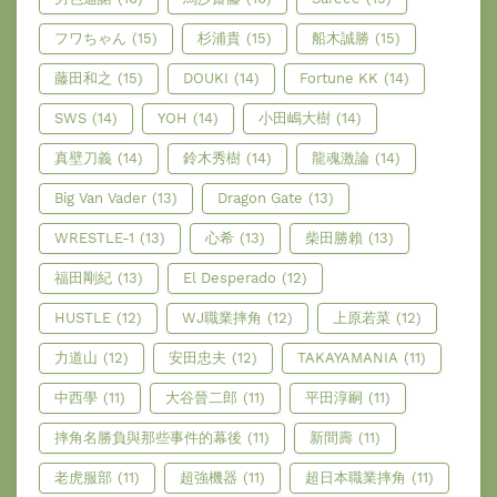
フワちゃん
(15)
杉浦貴
(15)
船木誠勝
(15)
藤田和之
(15)
DOUKI
(14)
Fortune KK
(14)
SWS
(14)
YOH
(14)
小田嶋大樹
(14)
真壁刀義
(14)
鈴木秀樹
(14)
龍魂激論
(14)
Big Van Vader
(13)
Dragon Gate
(13)
WRESTLE-1
(13)
心希
(13)
柴田勝賴
(13)
福田剛紀
(13)
El Desperado
(12)
HUSTLE
(12)
WJ職業摔角
(12)
上原若菜
(12)
力道山
(12)
安田忠夫
(12)
TAKAYAMANIA
(11)
中西學
(11)
大谷晉二郎
(11)
平田淳嗣
(11)
摔角名勝負與那些事件的幕後
(11)
新間壽
(11)
老虎服部
(11)
超強機器
(11)
超日本職業摔角
(11)