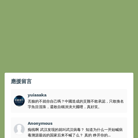
應援留言
yuiasaka
丟臉的不就你自己嗎？中國造成的災難不敢承認，只敢換名
字魚目混珠，還敢自稱泱泱大國哩，真好笑。
Anonymous
痴线啊 武汉发现的就叫武汉病毒？ 知道为什么一开始喊病
毒溯源最凶的国家后来不喊了么？ 真的 睁开你的...