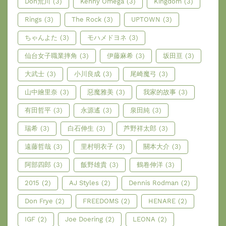
Don荒川
(3)
Kenny Omega
(3)
Kingdom
(3)
Rings
(3)
The Rock
(3)
UPTOWN
(3)
ちゃんよた
(3)
モハメドヨネ
(3)
仙台女子職業摔角
(3)
伊藤麻希
(3)
坂田亘
(3)
大武士
(3)
小川良成
(3)
尾崎魔弓
(3)
山中繪里奈
(3)
惡魔雅美
(3)
我家的故事
(3)
有田哲平
(3)
永源遙
(3)
泉田純
(3)
瑞希
(3)
白石伸生
(3)
芦野祥太郎
(3)
遠藤哲哉
(3)
里村明衣子
(3)
關本大介
(3)
阿部四郎
(3)
飯野雄貴
(3)
鶴卷伸洋
(3)
2015
(2)
AJ Styles
(2)
Dennis Rodman
(2)
Don Frye
(2)
FREEDOMS
(2)
HENARE
(2)
IGF
(2)
Joe Doering
(2)
LEONA
(2)