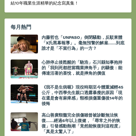
結10年職業生涯精華的紀念寫真集！
每月熱門
內藤哲也「UNPASO」倒閉騷動，反駁東體
「X氏黑幕報導」。毫無預警的解雇……到底
誰才是「不當行為」的一方？
心肺停止後甦醒的「馳浩」石川縣知事抱持
的「我到死都想當職業摔角手」的驕傲：能
傳達活著的喜悅，就是摔角的價值
《我不是生病喔》現役時期至今體重減輕45
公斤，中西學先生親口透露暴瘦的原因「現
在還是會有麻痺感」頸椎損傷重傷後14年的
後悔
高山善廣頸髓完全損傷雖曾被診斷無法恢
復……經過6年以上復健，「尋常之外的恢
復」引發感動熱潮「竟然能恢復到這程度」
「真是太驚人了」