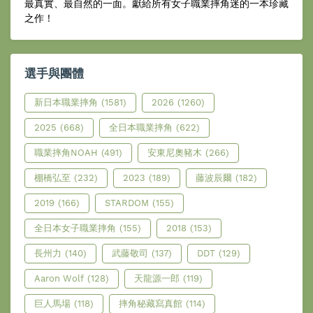
最真實、最自然的一面。獻給所有女子職業摔角迷的一本珍藏
之作！
選手與團體
新日本職業摔角
(1581)
2026
(1260)
2025
(668)
全日本職業摔角
(622)
職業摔角NOAH
(491)
安東尼奧豬木
(266)
棚橋弘至
(232)
2023
(189)
藤波辰爾
(182)
2019
(166)
STARDOM
(155)
全日本女子職業摔角
(155)
2018
(153)
長州力
(140)
武藤敬司
(137)
DDT
(129)
Aaron Wolf
(128)
天龍源一郎
(119)
巨人馬場
(118)
摔角秘藏寫真館
(114)