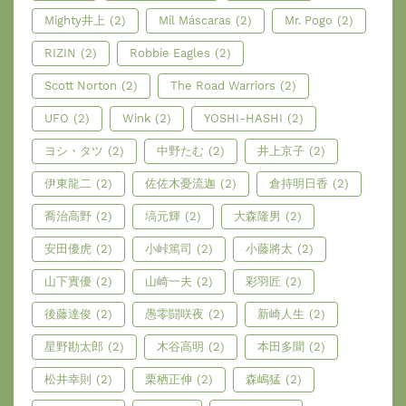
Mighty井上
(2)
Mil Máscaras
(2)
Mr. Pogo
(2)
RIZIN
(2)
Robbie Eagles
(2)
Scott Norton
(2)
The Road Warriors
(2)
UFO
(2)
Wink
(2)
YOSHI-HASHI
(2)
ヨシ・タツ
(2)
中野たむ
(2)
井上京子
(2)
伊東龍二
(2)
佐佐木憂流迦
(2)
倉持明日香
(2)
喬治高野
(2)
塙元輝
(2)
大森隆男
(2)
安田優虎
(2)
小峠篤司
(2)
小藤將太
(2)
山下實優
(2)
山崎一夫
(2)
彩羽匠
(2)
後藤達俊
(2)
愚零闘咲夜
(2)
新崎人生
(2)
星野勘太郎
(2)
木谷高明
(2)
本田多聞
(2)
松井幸則
(2)
栗栖正伸
(2)
森嶋猛
(2)