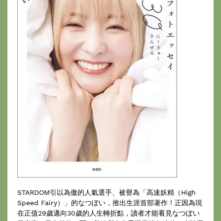
STARDOM引以為傲的人氣選手、被譽為「高速妖精（High
Speed Fairy）」的なつぽい，推出生涯首部著作！正因為現
在正值29歲邁向30歲的人生轉折點，讀者才能看見なつぽい