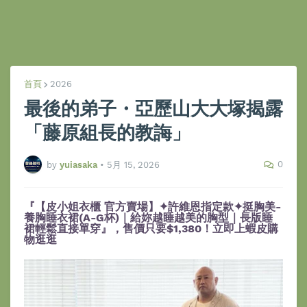
首頁
2026
最後的弟子・亞歷山大大塚揭露
「藤原組長的教誨」
0
by
yuiasaka
•
5月 15, 2026
『【皮小姐衣櫃 官方賣場】✦許維恩指定款✦挺胸美-
養胸睡衣裙(A-G杯)｜給妳越睡越美的胸型｜長版睡
裙輕鬆直接單穿』，售價只要$1,380！立即上蝦皮購
物逛逛