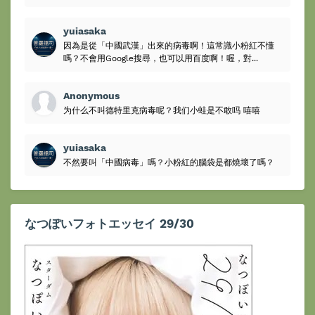
yuiasaka
因為是從「中國武漢」出來的病毒啊！這常識小粉紅不懂
嗎？不會用Google搜尋，也可以用百度啊！喔，對...
Anonymous
为什么不叫德特里克病毒呢？我们小蛙是不敢吗 嘻嘻
yuiasaka
不然要叫「中國病毒」嗎？小粉紅的腦袋是都燒壞了嗎？
なつぽいフォトエッセイ 29/30