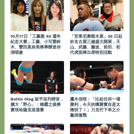
10月17日「工藤惠 40 週年
「安東尼奧豬木展」26 日起
紀念大賽」工藤、小可愛鈴
於名古屋三越盛大開展，天
木、豐田真奈美將舉辦迷你
山、武藤、藤波、前田、初
演唱會
代虎面將出席特別活動
Boltin Oleg 扳平並列榜首，
鷹木信悟：「比起任何一場
擴大「野心」：稱霸之後將
勝利，今天的獲勝實在是太
實現哈薩克巡迴賽
痛快了！」力克竹下幸之介
贏得激戰