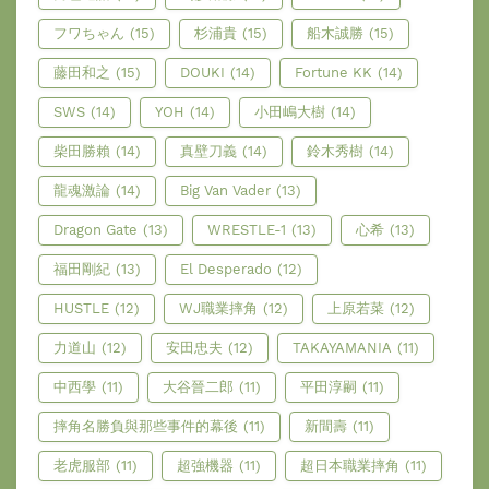
フワちゃん
(15)
杉浦貴
(15)
船木誠勝
(15)
藤田和之
(15)
DOUKI
(14)
Fortune KK
(14)
SWS
(14)
YOH
(14)
小田嶋大樹
(14)
柴田勝賴
(14)
真壁刀義
(14)
鈴木秀樹
(14)
龍魂激論
(14)
Big Van Vader
(13)
Dragon Gate
(13)
WRESTLE-1
(13)
心希
(13)
福田剛紀
(13)
El Desperado
(12)
HUSTLE
(12)
WJ職業摔角
(12)
上原若菜
(12)
力道山
(12)
安田忠夫
(12)
TAKAYAMANIA
(11)
中西學
(11)
大谷晉二郎
(11)
平田淳嗣
(11)
摔角名勝負與那些事件的幕後
(11)
新間壽
(11)
老虎服部
(11)
超強機器
(11)
超日本職業摔角
(11)