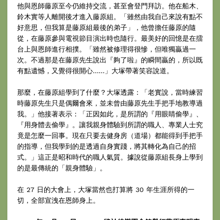
他與恩師藤原至今仍維持交流，甚至會登門拜訪。他在船木、
鈴木實等人離開後才進入藤原組。「雖然由我自己來說有點不
好意思，但我算是藤原組最後的弟子」，他曾擔任藤原的隨
從，在藤原參與電視節目演出時也隨行。最美好的回憶是在擂
台上與恩師進行相撲。「雖然被修理得很慘，但唯獨贏過一
次。不過那是在藤原先生說出『夠了啦』的瞬間贏的，所以既
有點遺憾，又覺得很開心……」大塚帶著笑容說道。
那麼，在藤原組學到了什麼？大塚透露：「老實說，當時練習
時藤原先生只是偶爾會來，並未曾由藤原先生手把手地教導過
我。」他接著表示：「正因如此，是所謂的『用眼睛偷學』、
『用身體去偷學』。讓我親身體驗到所謂的職人、專業人士究
竟是怎麼一回事。現在只要去健身房（道場）都能得到手把手
的指導，但我學到的是透過自身實踐，將其轉化為自己的招
式。」這正是昭和時代的職人氣質。據說從藤原組長身上學到
的是最傳統的「親身體驗」。
在 27 日的大會上，大塚當然也打算將 30 年生涯所得的一
切，全部宣洩在恩師身上。