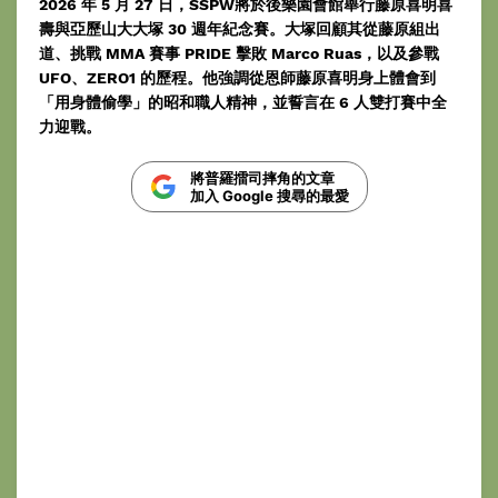
2026 年 5 月 27 日，SSPW將於後樂園會館舉行藤原喜明喜
壽與亞歷山大大塚 30 週年紀念賽。大塚回顧其從藤原組出
道、挑戰 MMA 賽事 PRIDE 擊敗 Marco Ruas，以及參戰
UFO、ZERO1 的歷程。他強調從恩師藤原喜明身上體會到
「用身體偷學」的昭和職人精神，並誓言在 6 人雙打賽中全
力迎戰。
將普羅擂司摔角的文章
加入 Google 搜尋的最愛