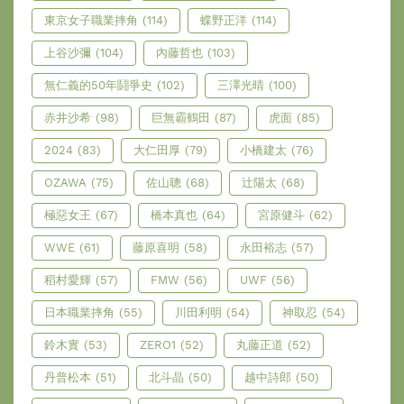
東京女子職業摔角
(114)
蝶野正洋
(114)
上谷沙彌
(104)
內藤哲也
(103)
無仁義的50年鬪爭史
(102)
三澤光晴
(100)
赤井沙希
(98)
巨無霸鶴田
(87)
虎面
(85)
2024
(83)
大仁田厚
(79)
小橋建太
(76)
OZAWA
(75)
佐山聰
(68)
辻陽太
(68)
極惡女王
(67)
橋本真也
(64)
宮原健斗
(62)
WWE
(61)
藤原喜明
(58)
永田裕志
(57)
稻村愛輝
(57)
FMW
(56)
UWF
(56)
日本職業摔角
(55)
川田利明
(54)
神取忍
(54)
鈴木實
(53)
ZERO1
(52)
丸藤正道
(52)
丹普松本
(51)
北斗晶
(50)
越中詩郎
(50)