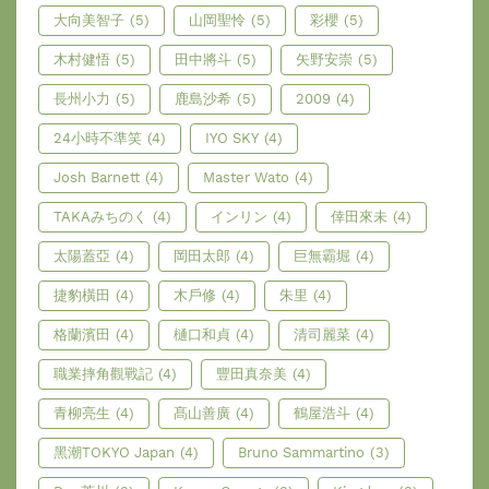
大向美智子
(5)
山岡聖怜
(5)
彩櫻
(5)
木村健悟
(5)
田中將斗
(5)
矢野安崇
(5)
長州小力
(5)
鹿島沙希
(5)
2009
(4)
24小時不準笑
(4)
IYO SKY
(4)
Josh Barnett
(4)
Master Wato
(4)
TAKAみちのく
(4)
インリン
(4)
倖田來未
(4)
太陽蓋亞
(4)
岡田太郎
(4)
巨無霸堀
(4)
捷豹橫田
(4)
木戶修
(4)
朱里
(4)
格蘭濱田
(4)
樋口和貞
(4)
清司麗菜
(4)
職業摔角觀戰記
(4)
豐田真奈美
(4)
青柳亮生
(4)
髙山善廣
(4)
鶴屋浩斗
(4)
黑潮TOKYO Japan
(4)
Bruno Sammartino
(3)