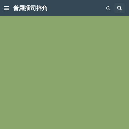
普羅擂司摔角