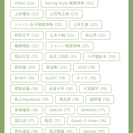
Other
(23)
Strong Style 職業摔角
(23)
上村優也
(23)
上田馬之助
(23)
ジャパン女子職業摔角
(22)
上井文彥
(22)
和田京平
(22)
山本小鐵
(22)
秋山準
(22)
雌獅飛鳥
(22)
ジャパン職業摔角
(21)
馬沙北宮
(21)
高木三四郎
(21)
小可愛鈴木
(20)
西村修
(20)
黑金剛
(20)
2020
(19)
BUSHI
(19)
GLEAT
(19)
タイチ
(19)
傑基佐藤
(19)
劍道卡辛
(19)
大岩陵平
(19)
鳥人Hayabusa
(19)
傑克李
(18)
綾部蓮
(18)
青柳優馬
(18)
OSKAR
(17)
SANADA
(17)
淵正信
(17)
馳浩
(17)
Great-O-Khan
(16)
男色迪諾
(16)
馬沙齋藤
(16)
Sareee
(15)