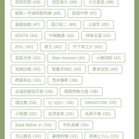
前田日明
(49)
清宮海斗
(49)
小川直也
(48)
昭和～平成明星列傳
(48)
藍面中野
(47)
連載始動
(47)
坂口征二
(46)
上福雪
(45)
KENTA
(44)
中嶋勝彥
(43)
摔角言靈
(43)
EVIL
(42)
拳王
(42)
竹下幸之介
(42)
花面大帝
(42)
Stan Hansen
(41)
小林邦昭
(41)
安納沙織
(40)
後藤洋央紀
(40)
鷹木信悟
(40)
櫻庭和志
(39)
荒井優希
(39)
永遠的最強王者
(38)
職業摔角大賞
(38)
諏訪魔
(38)
なつぽい
(36)
DRADITION
(35)
小島聰
(35)
谷津嘉章
(35)
長與千種
(35)
Zack Sabre Jr.
(34)
中邑真輔
(34)
天山廣吉
(34)
豪傑列傳
(33)
高橋ヒロム
(33)