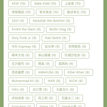
AEW
(10)
Gabe Kidd
(10)
上坂堇
(10)
摔角雜談
(10)
青木真也
(10)
飯伏幸太
(10)
2021
(9)
Abdullah the Butcher
(9)
André the Giant
(9)
Boltin Oleg
(9)
Dory Funk Jr.
(9)
Karl Gotch
(9)
Will Ospreay
(9)
征矢學
(9)
本間朋晃
(9)
橋本大地
(9)
泰山後藤
(9)
玖麗沙也加
(9)
石川修司
(9)
羆嵐
(9)
葛西純
(9)
黑色履歷
(9)
AMAKUSA
(8)
Killer Khan
(8)
Muhammad Ali
(8)
WAR
(8)
WCW
(8)
nWo
(8)
吉江豐
(8)
大森北斗
(8)
武知海青
(8)
田上明
(8)
石森太二
(8)
Evolution
(7)
Game
(7)
Great小鹿
(7)