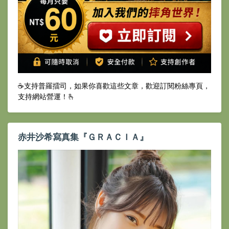
☕️支持普羅擂司，如果你喜歡這些文章，歡迎訂閱粉絲專頁，
支持網站營運！🫰
赤井沙希寫真集『ＧＲＡＣＩＡ』