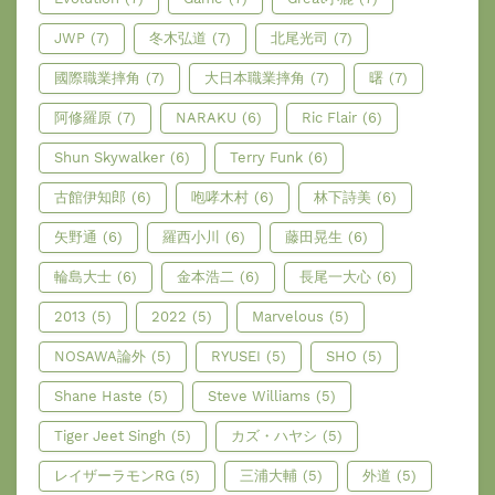
JWP
(7)
冬木弘道
(7)
北尾光司
(7)
國際職業摔角
(7)
大日本職業摔角
(7)
曙
(7)
阿修羅原
(7)
NARAKU
(6)
Ric Flair
(6)
Shun Skywalker
(6)
Terry Funk
(6)
古館伊知郎
(6)
咆哮木村
(6)
林下詩美
(6)
矢野通
(6)
羅西小川
(6)
藤田晃生
(6)
輪島大士
(6)
金本浩二
(6)
長尾一大心
(6)
2013
(5)
2022
(5)
Marvelous
(5)
NOSAWA論外
(5)
RYUSEI
(5)
SHO
(5)
Shane Haste
(5)
Steve Williams
(5)
Tiger Jeet Singh
(5)
カズ・ハヤシ
(5)
レイザーラモンRG
(5)
三浦大輔
(5)
外道
(5)