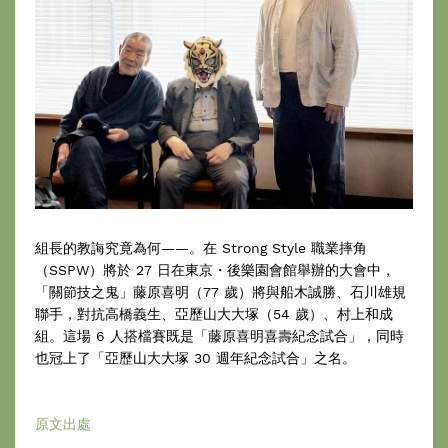
組長的教誨究竟為何——。在 Strong Style 職業摔角
（SSPW）將於 27 日在東京・後樂園會館舉辦的大會中，
「關節技之鬼」藤原喜明（77 歲）將與船木誠勝、石川雄規
聯手，對抗高橋義生、亞歷山大大塚（54 歲）、村上和成
組。這場 6 人搭檔賽既是「藤原喜明喜壽紀念試合」，同時
也冠上了「亞歷山大大塚 30 週年紀念試合」之名。
原文出處