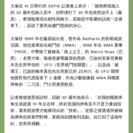
大塚在 14 日舉行的 SSPW 記者會上表示：「雖然將我個人
的 30 週年也納入其中，但即便打了 30 年也依然追不上（藤
原）。希望能展現出韌性與耐力，若能從中取勝的話就一定會
拿下。」訴說了要死命纏鬥恩師的決心。
大塚於 1995 年在藤原組出道，曾作為 Battlarts 的初期成員
活躍。他也進軍綜合格鬥技（MMA），1998 年在 MMA 賽事
「PRIDE」中擊敗了被稱為「路上之王」的 Marco Ruas（巴
西），名聲大噪。隨後曾參戰藤原的恩師、已故的安東尼奧豬
木先生所率領的「UFO（世界格鬥技聯盟）」，以及由「破
壞王」已故的橋本真也先生所創立的 ZERO1。在 UFO 期間
他曾對初代虎面拿下 2 連勝，作為少數能兼顧 MMA 與職業
摔角的「二刀流」鬥士而廣受歡迎。
記者會後接受採訪時，回顧 30 週年他表示：「在我的職業摔
角生涯超過 10 年左右時，終於意識到摔角並不只是力量或技
術，還有因資歷才能展現出的『技術』。從那之後透過與被稱
為傳奇的前輩們對陣，更能深刻體會到這點。自己到了這個年
紀，也有所感觸。」