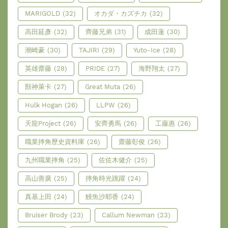
MARIGOLD
(32)
オカダ・カズチカ
(32)
高田延彥
(32)
齊藤兄弟
(31)
成田蓮
(30)
潮崎豪
(30)
TAJIRI
(29)
Yuto-Ice
(28)
英雄齋藤
(28)
PRIDE
(27)
海野翔太
(27)
獸神萊卡
(27)
Great Muta
(26)
Hulk Hogan
(26)
LLPW
(26)
天龍Project
(26)
安齊勇馬
(26)
工藤惠
(26)
職業摔角歷史資料庫
(26)
齋藤彰俊
(26)
九州職業摔角
(25)
佐佐木健介
(25)
高山善廣
(25)
摔角時光跳躍
(24)
真基上田
(24)
鰻魚沙耶香
(24)
Bruiser Brody
(23)
Callum Newman
(23)