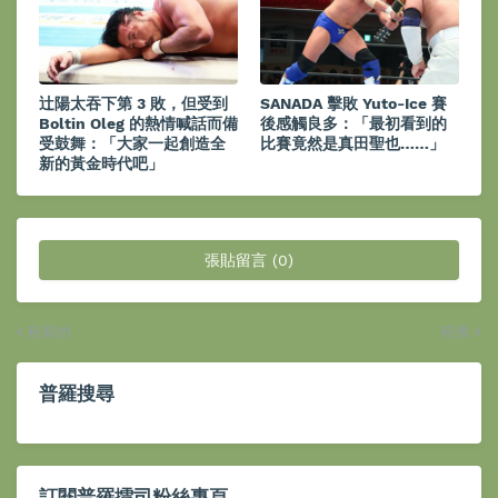
辻陽太吞下第 3 敗，但受到
SANADA 擊敗 Yuto-Ice 賽
Boltin Oleg 的熱情喊話而備
後感觸良多：「最初看到的
受鼓舞：「大家一起創造全
比賽竟然是真田聖也……」
新的黃金時代吧」
張貼留言 (0)
較新的
較舊
普羅搜尋
訂閱普羅擂司粉絲專頁