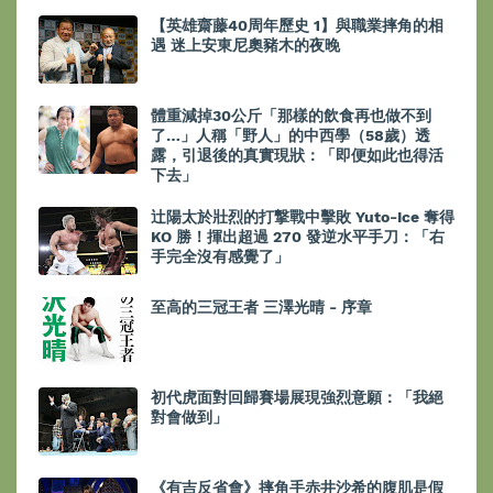
【英雄齋藤40周年歷史 1】與職業摔角的相
遇 迷上安東尼奧豬木的夜晚
體重減掉30公斤「那樣的飲食再也做不到
了…」人稱「野人」的中西學（58歲）透
露，引退後的真實現狀：「即便如此也得活
下去」
辻陽太於壯烈的打撃戰中擊敗 Yuto-Ice 奪得
KO 勝！揮出超過 270 發逆水平手刀：「右
手完全沒有感覺了」
至高的三冠王者 三澤光晴 - 序章
初代虎面對回歸賽場展現強烈意願：「我絕
對會做到」
《有吉反省會》摔角手赤井沙希的腹肌是假