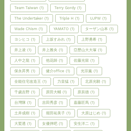
Team Taiwan
(1)
Terry Gordy
(1)
The Undertaker
(1)
Triple H
(1)
UJPW
(1)
Wade Chism
(1)
YAMATO
(1)
ターザン山本
(1)
ヨシヒコ
(1)
上坂すみれ
(1)
上野勇希
(1)
井上凌
(1)
井上雅央
(1)
亞歷山大大塚
(1)
人中之龍
(1)
他花師
(1)
佐藤光留
(1)
保永昇男
(1)
健介office
(1)
光宗薫
(1)
全能住宅改造王
(1)
力皇猛
(1)
北原光騎
(1)
千歲吉野
(1)
原田大輔
(1)
原辰德
(1)
台灣隊
(1)
吉田秀彦
(1)
嘉藤匠馬
(1)
土井成樹
(1)
堀田祐美子
(1)
大原はじめ
(1)
大鷲透
(1)
女優摔吧
(1)
安生洋二
(1)