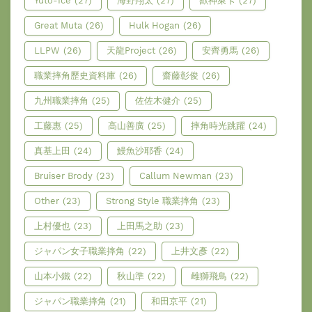
Yuto-Ice
(27)
海野翔太
(27)
獸神萊卡
(27)
Great Muta
(26)
Hulk Hogan
(26)
LLPW
(26)
天龍Project
(26)
安齊勇馬
(26)
職業摔角歷史資料庫
(26)
齋藤彰俊
(26)
九州職業摔角
(25)
佐佐木健介
(25)
工藤惠
(25)
高山善廣
(25)
摔角時光跳躍
(24)
真基上田
(24)
鰻魚沙耶香
(24)
Bruiser Brody
(23)
Callum Newman
(23)
Other
(23)
Strong Style 職業摔角
(23)
上村優也
(23)
上田馬之助
(23)
ジャパン女子職業摔角
(22)
上井文彥
(22)
山本小鐵
(22)
秋山準
(22)
雌獅飛鳥
(22)
ジャパン職業摔角
(21)
和田京平
(21)