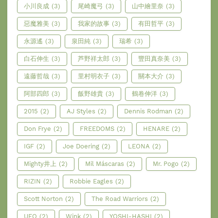
小川良成
(3)
尾崎魔弓
(3)
山中繪里奈
(3)
惡魔雅美
(3)
我家的故事
(3)
有田哲平
(3)
永源遙
(3)
泉田純
(3)
瑞希
(3)
白石伸生
(3)
芦野祥太郎
(3)
豐田真奈美
(3)
遠藤哲哉
(3)
里村明衣子
(3)
關本大介
(3)
阿部四郎
(3)
飯野雄貴
(3)
鶴卷伸洋
(3)
2015
(2)
AJ Styles
(2)
Dennis Rodman
(2)
Don Frye
(2)
FREEDOMS
(2)
HENARE
(2)
IGF
(2)
Joe Doering
(2)
LEONA
(2)
Mighty井上
(2)
Mil Máscaras
(2)
Mr. Pogo
(2)
RIZIN
(2)
Robbie Eagles
(2)
Scott Norton
(2)
The Road Warriors
(2)
UFO
(2)
Wink
(2)
YOSHI-HASHI
(2)