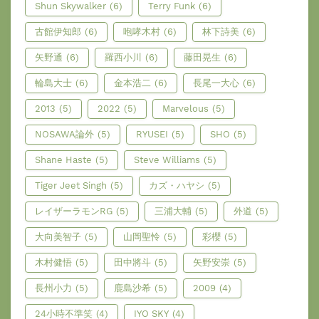
Shun Skywalker
(6)
Terry Funk
(6)
古館伊知郎
(6)
咆哮木村
(6)
林下詩美
(6)
矢野通
(6)
羅西小川
(6)
藤田晃生
(6)
輪島大士
(6)
金本浩二
(6)
長尾一大心
(6)
2013
(5)
2022
(5)
Marvelous
(5)
NOSAWA論外
(5)
RYUSEI
(5)
SHO
(5)
Shane Haste
(5)
Steve Williams
(5)
Tiger Jeet Singh
(5)
カズ・ハヤシ
(5)
レイザーラモンRG
(5)
三浦大輔
(5)
外道
(5)
大向美智子
(5)
山岡聖怜
(5)
彩櫻
(5)
木村健悟
(5)
田中將斗
(5)
矢野安崇
(5)
長州小力
(5)
鹿島沙希
(5)
2009
(4)
24小時不準笑
(4)
IYO SKY
(4)