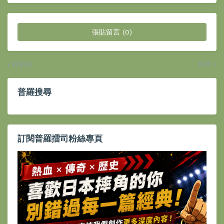
張貼留言 (0)
較新的
較舊
普羅搜尋
訂閱普羅擂司粉絲專頁