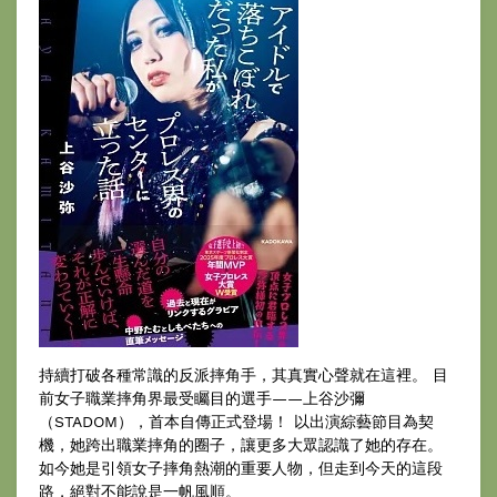
持續打破各種常識的反派摔角手，其真實心聲就在這裡。 目
前女子職業摔角界最受矚目的選手——上谷沙彌
（STADOM），首本自傳正式登場！ 以出演綜藝節目為契
機，她跨出職業摔角的圈子，讓更多大眾認識了她的存在。
如今她是引領女子摔角熱潮的重要人物，但走到今天的這段
路，絕對不能說是一帆風順。