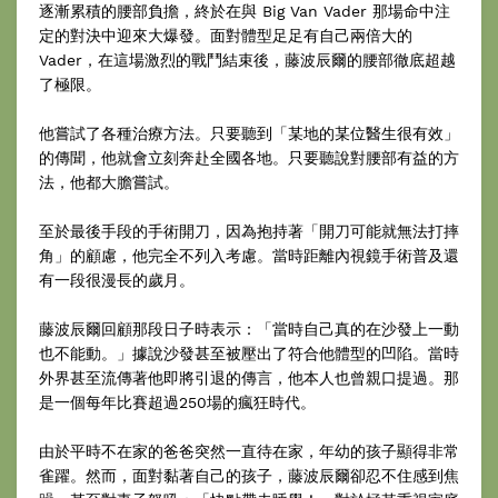
逐漸累積的腰部負擔，終於在與 Big Van Vader 那場命中注
定的對決中迎來大爆發。面對體型足足有自己兩倍大的
Vader，在這場激烈的戰鬥結束後，藤波辰爾的腰部徹底超越
了極限。
他嘗試了各種治療方法。只要聽到「某地的某位醫生很有效」
的傳聞，他就會立刻奔赴全國各地。只要聽說對腰部有益的方
法，他都大膽嘗試。
至於最後手段的手術開刀，因為抱持著「開刀可能就無法打摔
角」的顧慮，他完全不列入考慮。當時距離內視鏡手術普及還
有一段很漫長的歲月。
藤波辰爾回顧那段日子時表示：「當時自己真的在沙發上一動
也不能動。」據說沙發甚至被壓出了符合他體型的凹陷。當時
外界甚至流傳著他即將引退的傳言，他本人也曾親口提過。那
是一個每年比賽超過250場的瘋狂時代。
由於平時不在家的爸爸突然一直待在家，年幼的孩子顯得非常
雀躍。然而，面對黏著自己的孩子，藤波辰爾卻忍不住感到焦