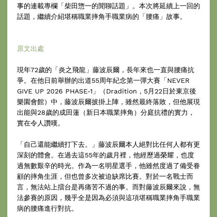
事的連載專欄「柴田惣一的閒聊話題」。本次將延續上一回的
話題，繼續介紹堪稱職業摔角手職業病的「腰痛」故事。
原文出處
現年72歲的「炎之飛龍」藤波辰爾，長年來也一直與腰痛抗
爭。在他日前舉辦的出道55周年紀念第一彈大賽「NEVER
GIVE UP 2026 PHASE-1」（Dradition，5月22日於東京後
樂園會館）中，藤波辰爾披掛上陣，雖然最終落敗，但他展現
出能與28歲的成田蓮（新日本職業摔角）分庭抗禮的實力，
實在令人讚嘆。
「自己還能繼續打下去。」藤波辰爾本人絕對比任何人都有更
深刻的體會。在過去這55年的歲月裡，他經歷過榮耀，也度
過無數艱辛的時光。作為一名明星選手，他雖然度過了備受眷
顧的摔角生涯，但也曾多次被迫缺席比賽。對於一名戰士而
言，無法站上擂台是再痛苦不過的事。而對藤波辰爾來說，無
法參賽的原因，幾乎全是因為必須與這項堪稱職業摔角手職業
病的腰痛進行對抗。