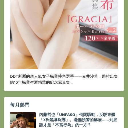
DDT所屬的超人氣女子職業摔角選手——赤井沙希，將推出集
結10年職業生涯精華的紀念寫真集！
每月熱門
內藤哲也「UNPASO」倒閉騷動，反駁東體
「X氏黑幕報導」。毫無預警的解雇……到底
誰才是「不當行為」的一方？