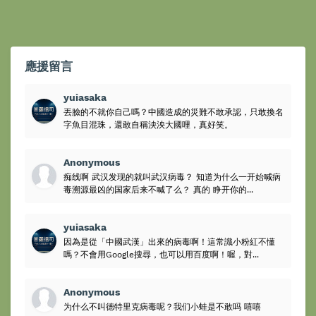
應援留言
yuiasaka
丟臉的不就你自己嗎？中國造成的災難不敢承認，只敢換名
字魚目混珠，還敢自稱泱泱大國哩，真好笑。
Anonymous
痴线啊 武汉发现的就叫武汉病毒？ 知道为什么一开始喊病
毒溯源最凶的国家后来不喊了么？ 真的 睁开你的...
yuiasaka
因為是從「中國武漢」出來的病毒啊！這常識小粉紅不懂
嗎？不會用Google搜尋，也可以用百度啊！喔，對...
Anonymous
为什么不叫德特里克病毒呢？我们小蛙是不敢吗 嘻嘻