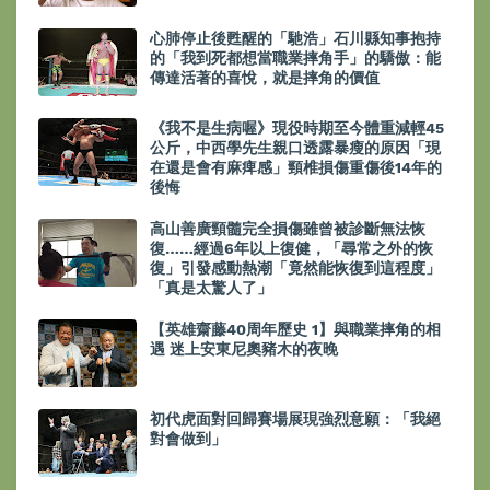
心肺停止後甦醒的「馳浩」石川縣知事抱持
的「我到死都想當職業摔角手」的驕傲：能
傳達活著的喜悅，就是摔角的價值
《我不是生病喔》現役時期至今體重減輕45
公斤，中西學先生親口透露暴瘦的原因「現
在還是會有麻痺感」頸椎損傷重傷後14年的
後悔
高山善廣頸髓完全損傷雖曾被診斷無法恢
復……經過6年以上復健，「尋常之外的恢
復」引發感動熱潮「竟然能恢復到這程度」
「真是太驚人了」
【英雄齋藤40周年歷史 1】與職業摔角的相
遇 迷上安東尼奧豬木的夜晚
初代虎面對回歸賽場展現強烈意願：「我絕
對會做到」