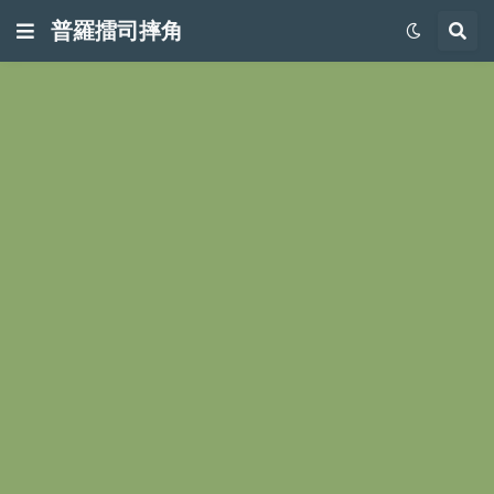
普羅擂司摔角