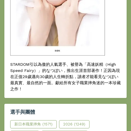
STARDOM引以為傲的人氣選手、被譽為「高速妖精（High
Speed Fairy）」的なつぽい，推出生涯首部著作！正因為現
在正值29歲邁向30歲的人生轉折點，讀者才能看見なつぽい
最真實、最自然的一面。獻給所有女子職業摔角迷的一本珍藏
之作！
選手與團體
新日本職業摔角
(1571)
2026
(1249)