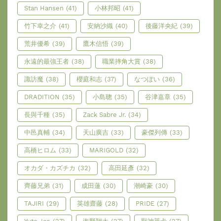
Stan Hansen
(41)
小林邦昭
(41)
竹下幸之介
(41)
安納沙織
(40)
後藤洋央紀
(39)
荒井優希
(39)
鷹木信悟
(39)
永遠的最強王者
(38)
職業摔角大賞
(38)
諏訪魔
(38)
櫻庭和志
(37)
なつぽい
(36)
DRADITION
(35)
小島聰
(35)
谷津嘉章
(35)
長與千種
(35)
Zack Sabre Jr.
(34)
中邑真輔
(34)
天山廣吉
(33)
豪傑列傳
(33)
高橋ヒロム
(33)
MARIGOLD
(32)
オカダ・カズチカ
(32)
高田延彥
(32)
齊藤兄弟
(31)
成田蓮
(30)
潮崎豪
(30)
TAJIRI
(29)
英雄齋藤
(28)
PRIDE
(27)