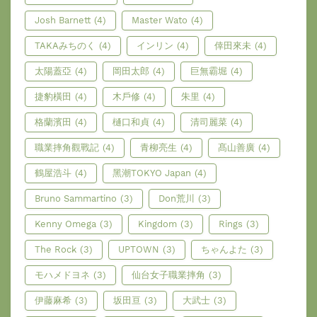
Josh Barnett
(4)
Master Wato
(4)
TAKAみちのく
(4)
インリン
(4)
倖田來未
(4)
太陽蓋亞
(4)
岡田太郎
(4)
巨無霸堀
(4)
捷豹橫田
(4)
木戶修
(4)
朱里
(4)
格蘭濱田
(4)
樋口和貞
(4)
清司麗菜
(4)
職業摔角觀戰記
(4)
青柳亮生
(4)
髙山善廣
(4)
鶴屋浩斗
(4)
黑潮TOKYO Japan
(4)
Bruno Sammartino
(3)
Don荒川
(3)
Kenny Omega
(3)
Kingdom
(3)
Rings
(3)
The Rock
(3)
UPTOWN
(3)
ちゃんよた
(3)
モハメドヨネ
(3)
仙台女子職業摔角
(3)
伊藤麻希
(3)
坂田亘
(3)
大武士
(3)