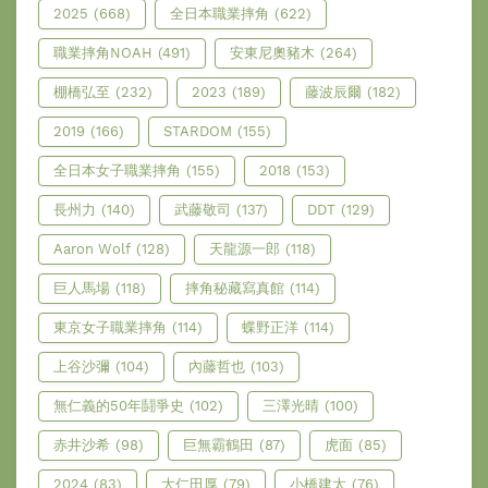
2025
(668)
全日本職業摔角
(622)
職業摔角NOAH
(491)
安東尼奧豬木
(264)
棚橋弘至
(232)
2023
(189)
藤波辰爾
(182)
2019
(166)
STARDOM
(155)
全日本女子職業摔角
(155)
2018
(153)
長州力
(140)
武藤敬司
(137)
DDT
(129)
Aaron Wolf
(128)
天龍源一郎
(118)
巨人馬場
(118)
摔角秘藏寫真館
(114)
東京女子職業摔角
(114)
蝶野正洋
(114)
上谷沙彌
(104)
內藤哲也
(103)
無仁義的50年鬪爭史
(102)
三澤光晴
(100)
赤井沙希
(98)
巨無霸鶴田
(87)
虎面
(85)
2024
(83)
大仁田厚
(79)
小橋建太
(76)