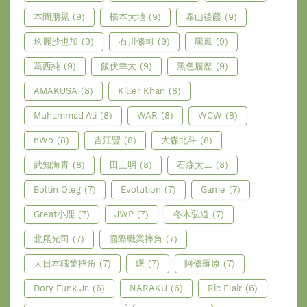
本間朋晃
(9)
橋本大地
(9)
泰山後藤
(9)
玖麗沙也加
(9)
石川修司
(9)
羆嵐
(9)
葛西純
(9)
飯伏幸太
(9)
黑色履歷
(9)
AMAKUSA
(8)
Killer Khan
(8)
Muhammad Ali
(8)
WAR
(8)
WCW
(8)
nWo
(8)
吉江豐
(8)
大森北斗
(8)
武知海青
(8)
田上明
(8)
石森太二
(8)
Boltin Oleg
(7)
Evolution
(7)
Game
(7)
Great小鹿
(7)
JWP
(7)
冬木弘道
(7)
北尾光司
(7)
國際職業摔角
(7)
大日本職業摔角
(7)
曙
(7)
阿修羅原
(7)
Dory Funk Jr.
(6)
NARAKU
(6)
Ric Flair
(6)