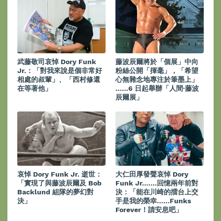
武藤敬司哀悼 Dory Funk
藤波辰爾將於「個展」中向
Jr.：「對我來說是個非常好
粉絲公開「揮毫」，「希望
相處的叔輩」、「西村修還
心無雜念地專注於筆墨上」
在等著他」
……6 日起舉辦「人間·藤波
辰爾展」
哀悼 Dory Funk Jr. 逝世：
大仁田厚發聲哀悼 Dory
「實現了與藤波辰爾及 Bob
Funk Jr.……回憶兩年前對
Backlund 組隊的夢幻對
決：「能在川崎的擂台上交
決」
手是我的榮幸……Funks
Forever！請安息吧」