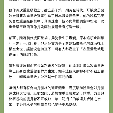
他作為次重量級戰士，建立起了第一期黃金時代。可以說是藤
波辰爾將次重量級賽事引進了日本職業摔角界。他的體格完美
契合次重量級的標準，具備速度、技巧與華麗的空中殺法，次
重量級王座簡直像是為藤波辰爾量身打造一般。
然而，隨著初代虎面登場，局勢發生了驟變。原本這項企劃預
計只進行一場比賽，但這位實力甚至超越動畫角色的虎面戰士
橫空出世，讓情況急轉直下，所有人都產生了「次重量級就是
虎面」的既定印象。
這對藤波辰爾而言是始料未及的誤算。他原本計畫以次重量級
戰士的身份度過整個摔角生涯，如今這個規劃卻不得不被迫更
改。「轉戰重量級」並不是一件容易的事。
每個人都有符合自身體格的適正體重。過度增加體重會對身體
造成極大負擔。話雖如此，若想在重量級立足，體重、力量與
比賽規模的提升都不可或缺。每一記招式的破壞力皆隨之增
加，受身時承受的衝擊自然也變得更為劇烈。