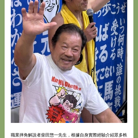
職業摔角解說者柴田惣一先生，根據自身實際經驗介紹眾多軼