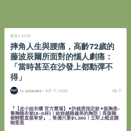
首頁
2026
摔角人生與腰痛，高齡72歲的
藤波辰爾所面對的惱人劇痛：
「當時甚至在沙發上都動彈不
得」
0
by
yuiasaka
•
6月 17, 2026
『【皮小姐衣櫃 官方賣場】✦許維恩指定款✦挺胸美-
養胸睡衣裙(A-G杯)｜給妳越睡越美的胸型｜長版睡
裙輕鬆直接單穿』，售價只要$1,380！立即上蝦皮購
物逛逛