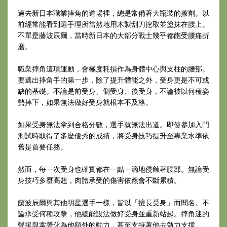
過去新日本職業摔角的道場裡，總是常備著大瓶裝的擦劑。以
前經常能看到選手理所當然地用木製刮刀挖取並塗抹在腰上。
不單是藤波辰爾，當時新日本的大部分戰士幾乎都飽受腰痛折
磨。
職業摔角這項運動，會極度耗損作為身體中心與支柱的腰部。
要邁出摔角手的第一步，除了提升體能之外，受身更是不可或
缺的基礎。不論是前受身、側受身、後受身，不論被以何種姿
勢摔下，如果無法做好受身就根本不及格。
如果受身無法拿到合格分數，選手就無法出道。即使參加入門
測試時取得了多麼優秀的成績，將受身技巧提升至專業水準依
舊是首要任務。
然而，每一次受身也確實都在一點一滴地侵蝕著腰部。無論受
身技巧多麼高超，肉體承受的傷害依然會不斷累積。
藤波辰爾與其他明星選手一樣，皆以「擅長受身」而聞名。不
論承受何種攻擊，他總能設法做好受身並重新站起。摔角迷的
聲援與掌聲化為他額外的動力，甚至支持著他去勉力支撐。