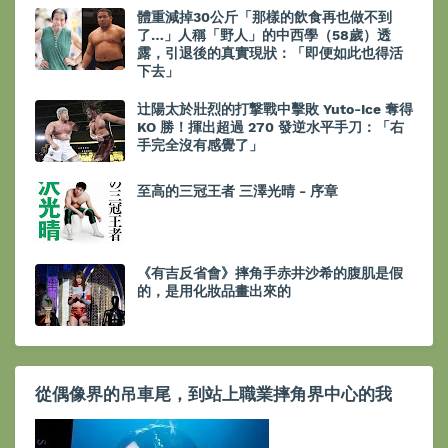
體重減掉30公斤「那樣的飲食再也做不到
了…」人稱「野人」的中西學（58歲）透
露，引退後的真實現狀：「即便如此也得活
下去」
辻陽太於壯烈的打撃戰中擊敗 Yuto-Ice 奪得
KO 勝！揮出超過 270 發逆水平手刀：「右
手完全沒有感覺了」
至高的三冠王者 三澤光晴 - 序章
《有吉反省會》摔角手赤井沙希的腹肌是假
的，是用化妝品畫出來的
從偶像界的吊車尾，到站上職業摔角界中心的我