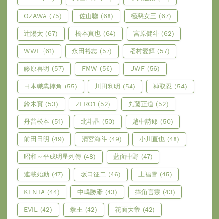
OZAWA
(75)
佐山聰
(68)
極惡女王
(67)
辻陽太
(67)
橋本真也
(64)
宮原健斗
(62)
WWE
(61)
永田裕志
(57)
稻村愛輝
(57)
藤原喜明
(57)
FMW
(56)
UWF
(56)
日本職業摔角
(55)
川田利明
(54)
神取忍
(54)
鈴木實
(53)
ZERO1
(52)
丸藤正道
(52)
丹普松本
(51)
北斗晶
(50)
越中詩郎
(50)
前田日明
(49)
清宮海斗
(49)
小川直也
(48)
昭和～平成明星列傳
(48)
藍面中野
(47)
連載始動
(47)
坂口征二
(46)
上福雪
(45)
KENTA
(44)
中嶋勝彥
(43)
摔角言靈
(43)
EVIL
(42)
拳王
(42)
花面大帝
(42)