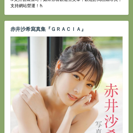
支持網站營運！🫰
赤井沙希寫真集『ＧＲＡＣＩＡ』