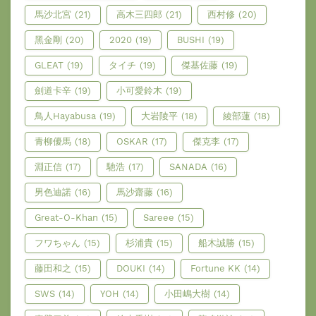
馬沙北宮
(21)
高木三四郎
(21)
西村修
(20)
黑金剛
(20)
2020
(19)
BUSHI
(19)
GLEAT
(19)
タイチ
(19)
傑基佐藤
(19)
劍道卡辛
(19)
小可愛鈴木
(19)
鳥人Hayabusa
(19)
大岩陵平
(18)
綾部蓮
(18)
青柳優馬
(18)
OSKAR
(17)
傑克李
(17)
淵正信
(17)
馳浩
(17)
SANADA
(16)
男色迪諾
(16)
馬沙齋藤
(16)
Great-O-Khan
(15)
Sareee
(15)
フワちゃん
(15)
杉浦貴
(15)
船木誠勝
(15)
藤田和之
(15)
DOUKI
(14)
Fortune KK
(14)
SWS
(14)
YOH
(14)
小田嶋大樹
(14)