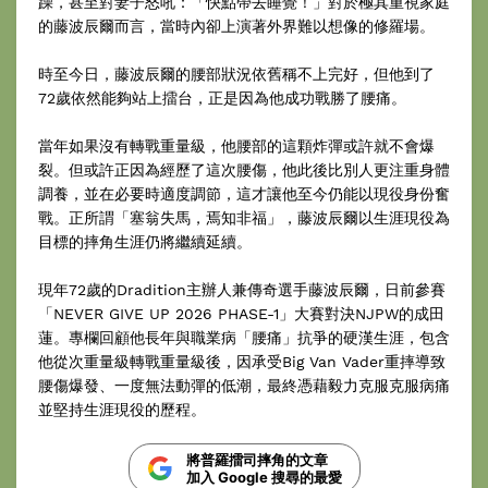
躁，甚至對妻子怒吼：「快點帶去睡覺！」對於極其重視家庭
的藤波辰爾而言，當時內卻上演著外界難以想像的修羅場。
時至今日，藤波辰爾的腰部狀況依舊稱不上完好，但他到了
72歲依然能夠站上擂台，正是因為他成功戰勝了腰痛。
當年如果沒有轉戰重量級，他腰部的這顆炸彈或許就不會爆
裂。但或許正因為經歷了這次腰傷，他此後比別人更注重身體
調養，並在必要時適度調節，這才讓他至今仍能以現役身份奮
戰。正所謂「塞翁失馬，焉知非福」，藤波辰爾以生涯現役為
目標的摔角生涯仍將繼續延續。
現年72歲的Dradition主辦人兼傳奇選手藤波辰爾，日前參賽
「NEVER GIVE UP 2026 PHASE-1」大賽對決NJPW的成田
蓮。專欄回顧他長年與職業病「腰痛」抗爭的硬漢生涯，包含
他從次重量級轉戰重量級後，因承受Big Van Vader重摔導致
腰傷爆發、一度無法動彈的低潮，最終憑藉毅力克服克服病痛
並堅持生涯現役的歷程。
將普羅擂司摔角的文章
加入 Google 搜尋的最愛