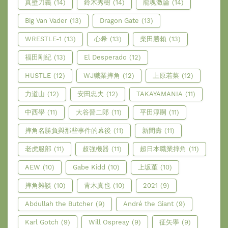
真壁刀義
(14)
鈴木秀樹
(14)
龍魂激論
(14)
Big Van Vader
(13)
Dragon Gate
(13)
WRESTLE-1
(13)
心希
(13)
柴田勝賴
(13)
福田剛紀
(13)
El Desperado
(12)
HUSTLE
(12)
WJ職業摔角
(12)
上原若菜
(12)
力道山
(12)
安田忠夫
(12)
TAKAYAMANIA
(11)
中西學
(11)
大谷晉二郎
(11)
平田淳嗣
(11)
摔角名勝負與那些事件的幕後
(11)
新間壽
(11)
老虎服部
(11)
超強機器
(11)
超日本職業摔角
(11)
AEW
(10)
Gabe Kidd
(10)
上坂堇
(10)
摔角雜談
(10)
青木真也
(10)
2021
(9)
Abdullah the Butcher
(9)
André the Giant
(9)
Karl Gotch
(9)
Will Ospreay
(9)
征矢學
(9)