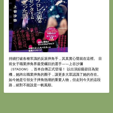
持續打破各種常識的反派摔角手，其真實心聲就在這裡。 目
前女子職業摔角界最受矚目的選手——上谷沙彌
（STADOM），首本自傳正式登場！ 以出演綜藝節目為契
機，她跨出職業摔角的圈子，讓更多大眾認識了她的存在。
如今她是引領女子摔角熱潮的重要人物，但走到今天的這段
路，絕對不能說是一帆風順。