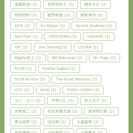
遠藤哲哉
(3)
里村明衣子
(3)
關本大介
(3)
阿部四郎
(3)
飯野雄貴
(3)
鶴卷伸洋
(3)
2015
(2)
AJ Styles
(2)
Dennis Rodman
(2)
Don Frye
(2)
FREEDOMS
(2)
HENARE
(2)
IGF
(2)
Joe Doering
(2)
LEONA
(2)
Mighty井上
(2)
Mil Máscaras
(2)
Mr. Pogo
(2)
RIZIN
(2)
Robbie Eagles
(2)
Scott Norton
(2)
The Road Warriors
(2)
UFO
(2)
Wink
(2)
YOSHI-HASHI
(2)
ヨシ・タツ
(2)
中野たむ
(2)
井上京子
(2)
伊東龍二
(2)
佐佐木憂流迦
(2)
倉持明日香
(2)
喬治高野
(2)
塙元輝
(2)
大森隆男
(2)
安田優虎
(2)
小峠篤司
(2)
小藤將太
(2)