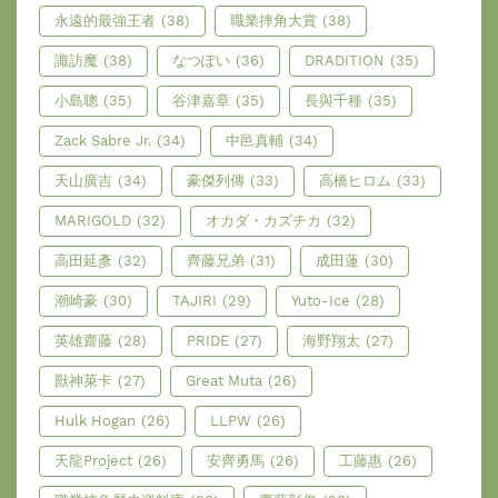
永遠的最強王者
(38)
職業摔角大賞
(38)
諏訪魔
(38)
なつぽい
(36)
DRADITION
(35)
小島聰
(35)
谷津嘉章
(35)
長與千種
(35)
Zack Sabre Jr.
(34)
中邑真輔
(34)
天山廣吉
(34)
豪傑列傳
(33)
高橋ヒロム
(33)
MARIGOLD
(32)
オカダ・カズチカ
(32)
高田延彥
(32)
齊藤兄弟
(31)
成田蓮
(30)
潮崎豪
(30)
TAJIRI
(29)
Yuto-Ice
(28)
英雄齋藤
(28)
PRIDE
(27)
海野翔太
(27)
獸神萊卡
(27)
Great Muta
(26)
Hulk Hogan
(26)
LLPW
(26)
天龍Project
(26)
安齊勇馬
(26)
工藤惠
(26)