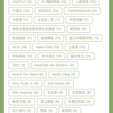
HUSTLE
(12)
WJ職業摔角
(12)
上原若菜
(12)
力道山
(12)
安田忠夫
(12)
TAKAYAMANIA
(11)
中西學
(11)
大谷晉二郎
(11)
平田淳嗣
(11)
摔角名勝負與那些事件的幕後
(11)
新間壽
(11)
老虎服部
(11)
超強機器
(11)
超日本職業摔角
(11)
AEW
(10)
Gabe Kidd
(10)
上坂堇
(10)
摔角雜談
(10)
青木真也
(10)
飯伏幸太
(10)
2021
(9)
Abdullah the Butcher
(9)
André the Giant
(9)
Boltin Oleg
(9)
Dory Funk Jr.
(9)
Karl Gotch
(9)
Will Ospreay
(9)
征矢學
(9)
本間朋晃
(9)
橋本大地
(9)
泰山後藤
(9)
玖麗沙也加
(9)
石川修司
(9)
羆嵐
(9)
葛西純
(9)