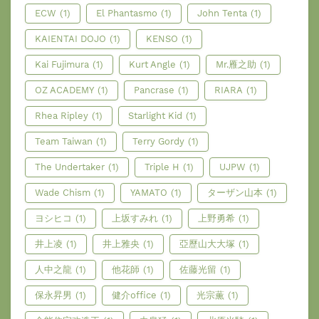
ECW
(1)
El Phantasmo
(1)
John Tenta
(1)
KAIENTAI DOJO
(1)
KENSO
(1)
Kai Fujimura
(1)
Kurt Angle
(1)
Mr.雁之助
(1)
OZ ACADEMY
(1)
Pancrase
(1)
RIARA
(1)
Rhea Ripley
(1)
Starlight Kid
(1)
Team Taiwan
(1)
Terry Gordy
(1)
The Undertaker
(1)
Triple H
(1)
UJPW
(1)
Wade Chism
(1)
YAMATO
(1)
ターザン山本
(1)
ヨシヒコ
(1)
上坂すみれ
(1)
上野勇希
(1)
井上凌
(1)
井上雅央
(1)
亞歷山大大塚
(1)
人中之龍
(1)
他花師
(1)
佐藤光留
(1)
保永昇男
(1)
健介office
(1)
光宗薫
(1)