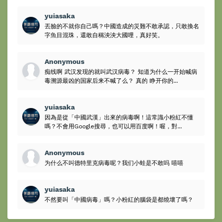
yuiasaka
丟臉的不就你自己嗎？中國造成的災難不敢承認，只敢換名
字魚目混珠，還敢自稱泱泱大國哩，真好笑。
Anonymous
痴线啊 武汉发现的就叫武汉病毒？ 知道为什么一开始喊病
毒溯源最凶的国家后来不喊了么？ 真的 睁开你的...
yuiasaka
因為是從「中國武漢」出來的病毒啊！這常識小粉紅不懂
嗎？不會用Google搜尋，也可以用百度啊！喔，對...
Anonymous
为什么不叫德特里克病毒呢？我们小蛙是不敢吗 嘻嘻
yuiasaka
不然要叫「中國病毒」嗎？小粉紅的腦袋是都燒壞了嗎？