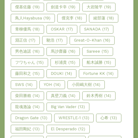
傑基佐藤
(19)
劍道卡辛
(19)
大岩陵平
(19)
鳥人Hayabusa
(19)
傑克李
(18)
綾部蓮
(18)
青柳優馬
(18)
OSKAR
(17)
SANADA
(17)
淵正信
(17)
馳浩
(17)
Great-O-Khan
(16)
男色迪諾
(16)
馬沙齋藤
(16)
Sareee
(15)
フワちゃん
(15)
杉浦貴
(15)
船木誠勝
(15)
藤田和之
(15)
DOUKI
(14)
Fortune KK
(14)
SWS
(14)
YOH
(14)
小田嶋大樹
(14)
柴田勝賴
(14)
真壁刀義
(14)
鈴木秀樹
(14)
龍魂激論
(14)
Big Van Vader
(13)
Dragon Gate
(13)
WRESTLE-1
(13)
心希
(13)
福田剛紀
(13)
El Desperado
(12)