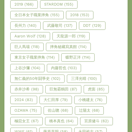
2019
(166)
STARDOM
(155)
全日本女子職業摔角
(155)
2018
(153)
長州力
(140)
武藤敬司
(137)
DDT
(129)
Aaron Wolf
(128)
天龍源一郎
(119)
巨人馬場
(118)
摔角秘藏寫真館
(114)
東京女子職業摔角
(114)
蝶野正洋
(114)
上谷沙彌
(104)
內藤哲也
(103)
無仁義的50年鬪爭史
(102)
三澤光晴
(100)
赤井沙希
(98)
巨無霸鶴田
(87)
虎面
(85)
2024
(83)
大仁田厚
(79)
小橋建太
(76)
OZAWA
(75)
佐山聰
(68)
辻陽太
(68)
極惡女王
(67)
橋本真也
(64)
宮原健斗
(62)
WWE
(61)
藤原喜明
(58)
永田裕志
(57)