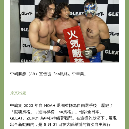
中嶋勝彥（38）宣告從〝××風格〟中畢業。
原文出處
中嶋於 2023 年自 NOAH 退團並轉為自由選手後，歷經了
「鬪魂風格」，進而標榜「××風格」。他以全日本、
GLEAT、ZERO1 為中心持續著戰鬥。在這樣的狀況下，展現
出全新動向的，是 5 月 31 日在大阪舉辦的首次自主興行