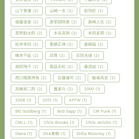
山下實優
(2)
山崎一夫
(2)
彩羽匠
(2)
後藤達俊
(2)
愚零闘咲夜
(2)
新崎人生
(2)
星野勘太郎
(2)
木谷高明
(2)
本田多聞
(2)
松井幸則
(2)
栗栖正伸
(2)
森嶋猛
(2)
橋本千紘
(2)
武尊
(2)
百田光雄
(2)
相田翔子
(2)
葛茲石松
(2)
藤原組
(2)
西口職業摔角
(2)
近藤修司
(2)
飯塚高史
(2)
高橋裕二郎
(2)
魔裟斗
(2)
2000
(1)
2008
(1)
2012
(1)
APFW
(1)
Bill Goldberg
(1)
Bob Sapp
(1)
CM Punk
(1)
CMLL
(1)
Chris Brooks
(1)
Chris Jericho
(1)
Diana
(1)
Dick東鄉
(1)
Drilla Moloney
(1)