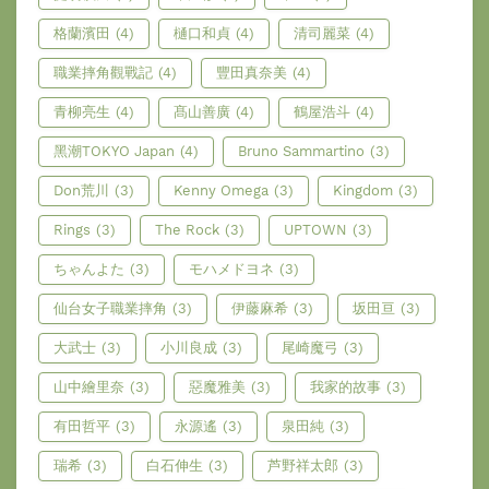
格蘭濱田
(4)
樋口和貞
(4)
清司麗菜
(4)
職業摔角觀戰記
(4)
豐田真奈美
(4)
青柳亮生
(4)
髙山善廣
(4)
鶴屋浩斗
(4)
黑潮TOKYO Japan
(4)
Bruno Sammartino
(3)
Don荒川
(3)
Kenny Omega
(3)
Kingdom
(3)
Rings
(3)
The Rock
(3)
UPTOWN
(3)
ちゃんよた
(3)
モハメドヨネ
(3)
仙台女子職業摔角
(3)
伊藤麻希
(3)
坂田亘
(3)
大武士
(3)
小川良成
(3)
尾崎魔弓
(3)
山中繪里奈
(3)
惡魔雅美
(3)
我家的故事
(3)
有田哲平
(3)
永源遙
(3)
泉田純
(3)
瑞希
(3)
白石伸生
(3)
芦野祥太郎
(3)