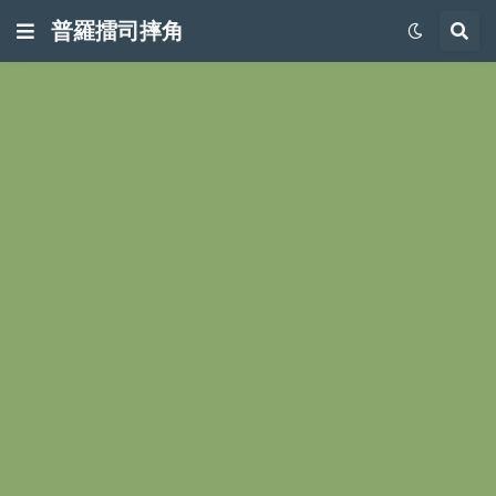
普羅擂司摔角