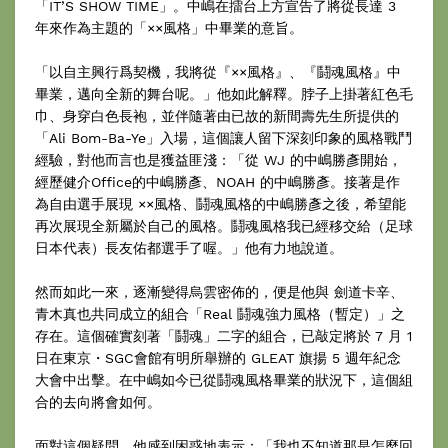
「IT’S SHOW TIME」。中嶋在擂台上方宣告了將從長達 3
年來作為主題的「××風格」中畢業的意旨。
「以自主興行爲契機，我將從『××風格』、『鬪魂風格』中
畢業，邁向全新的舞台呢。」他如此解釋。脖子上掛著紅色毛
巾、身穿白色長袍，並伴隨著由已故的新間壽先生所提供的
「Ali Bom-Ba-Ye」入場，這個讓人留下深刻印象的風格戰鬥
經驗，對他而言也是獲益匪淺：「從 WJ 的中嶋勝彥開始，
經歷健介Office的中嶋勝彥、NOAH 的中嶋勝彥。接著是作
為自由選手展現 ××風格、鬪魂風格的中嶋勝彥之後，希望能
再次展現全新屬於自己的風格。鬪魂風格我已經移交給（足球
日本代表）長友佑都選手了喔。」他有力地說道。
然而如此一來，逐漸變得烏雲密佈的，便是他與 劍道卡辛、
青木真也共同成立的組合「Real 鬪魂強力風格（暫定）」之
存在。這個確實刻著「鬪魂」二字的組合，已敲定將於 7 月 1
日在東京・SGC會館有明所舉辦的 GLEAT 旗揚 5 週年紀念
大會中出擊。在中嶋如今已從鬪魂風格畢業的狀況下，這個組
合的去向將會如何。
面對這個疑問，他感到困惑地表示：「我也不知道那是怎麼回