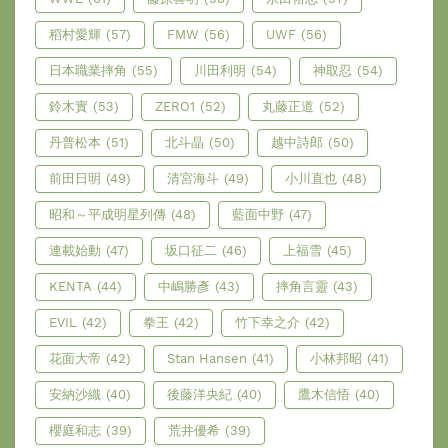
稻村愛輝
(57)
FMW
(56)
UWF
(56)
日本職業摔角
(55)
川田利明
(54)
神取忍
(54)
鈴木實
(53)
ZERO1
(52)
丸藤正道
(52)
丹普松本
(51)
北斗晶
(50)
越中詩郎
(50)
前田日明
(49)
清宮海斗
(49)
小川直也
(48)
昭和～平成明星列傳
(48)
藍面中野
(47)
連載始動
(47)
坂口征二
(46)
上福雪
(45)
KENTA
(44)
中嶋勝彥
(43)
摔角言靈
(43)
EVIL
(42)
拳王
(42)
竹下幸之介
(42)
花面大帝
(42)
Stan Hansen
(41)
小林邦昭
(41)
安納沙織
(40)
後藤洋央紀
(40)
鷹木信悟
(40)
櫻庭和志
(39)
荒井優希
(39)