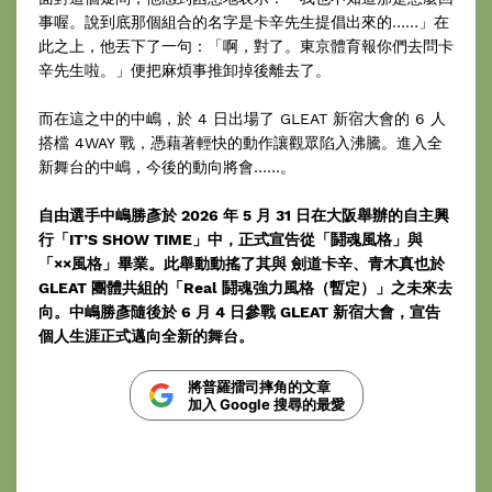
事喔。說到底那個組合的名字是卡辛先生提倡出來的……」在
此之上，他丟下了一句：「啊，對了。東京體育報你們去問卡
辛先生啦。」便把麻煩事推卸掉後離去了。
而在這之中的中嶋，於 4 日出場了 GLEAT 新宿大會的 6 人
搭檔 4WAY 戰，憑藉著輕快的動作讓觀眾陷入沸騰。進入全
新舞台的中嶋，今後的動向將會……。
自由選手中嶋勝彥於 2026 年 5 月 31 日在大阪舉辦的自主興
行「IT’S SHOW TIME」中，正式宣告從「鬪魂風格」與
「××風格」畢業。此舉動動搖了其與 劍道卡辛、青木真也於
GLEAT 團體共組的「Real 鬪魂強力風格（暫定）」之未來去
向。中嶋勝彥隨後於 6 月 4 日參戰 GLEAT 新宿大會，宣告
個人生涯正式邁向全新的舞台。
將普羅擂司摔角的文章
加入 Google 搜尋的最愛