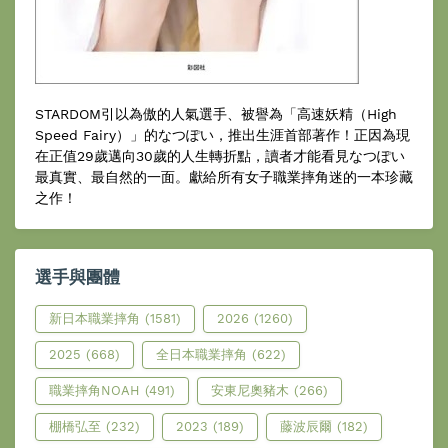
STARDOM引以為傲的人氣選手、被譽為「高速妖精（High
Speed Fairy）」的なつぽい，推出生涯首部著作！正因為現
在正值29歲邁向30歲的人生轉折點，讀者才能看見なつぽい
最真實、最自然的一面。獻給所有女子職業摔角迷的一本珍藏
之作！
選手與團體
新日本職業摔角
(1581)
2026
(1260)
2025
(668)
全日本職業摔角
(622)
職業摔角NOAH
(491)
安東尼奧豬木
(266)
棚橋弘至
(232)
2023
(189)
藤波辰爾
(182)