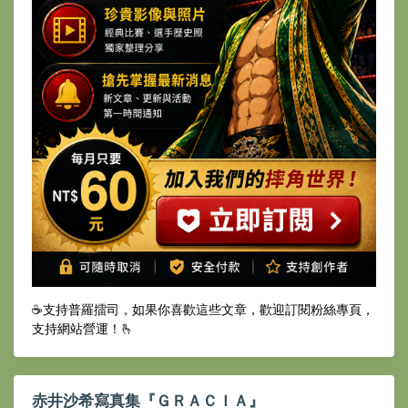
☕️支持普羅擂司，如果你喜歡這些文章，歡迎訂閱粉絲專頁，
支持網站營運！🫰
赤井沙希寫真集『ＧＲＡＣＩＡ』