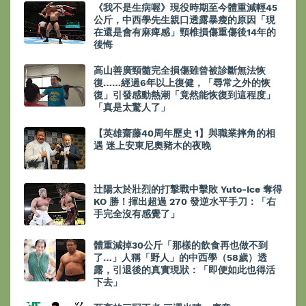
《我不是生病喔》現役時期至今體重減輕45
公斤，中西學先生親口透露暴瘦的原因「現
在還是會有麻痺感」頸椎損傷重傷後14年的
後悔
高山善廣頸髓完全損傷雖曾被診斷無法恢
復……經過6年以上復健，「尋常之外的恢
復」引發感動熱潮「竟然能恢復到這程度」
「真是太驚人了」
【英雄齋藤40周年歷史 1】與職業摔角的相
遇 迷上安東尼奧豬木的夜晚
辻陽太於壯烈的打撃戰中擊敗 Yuto-Ice 奪得
KO 勝！揮出超過 270 發逆水平手刀：「右
手完全沒有感覺了」
體重減掉30公斤「那樣的飲食再也做不到
了…」人稱「野人」的中西學（58歲）透
露，引退後的真實現狀：「即便如此也得活
下去」