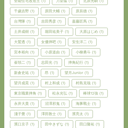
全能住宅改造王
(1)
力皇猛
(1)
北原光騎
(1)
千歲吉野
(1)
原田大輔
(1)
原辰德
(1)
台灣隊
(1)
吉田秀彦
(1)
嘉藤匠馬
(1)
土井成樹
(1)
堀田祐美子
(1)
大原はじめ
(1)
大鷲透
(1)
女優摔吧
(1)
安生洋二
(1)
宮本裕向
(1)
小原道由
(1)
小柳勇斗
(1)
崔領二
(1)
志田光
(1)
摔角紀行
(1)
新倉史祐
(1)
昂
(1)
望月Junior
(1)
望月成晃
(1)
村上和成
(1)
村島克哉
(1)
東京職業摔角
(1)
松永光弘
(1)
棒球12強
(1)
永井大貴
(1)
沼澤邪鬼
(1)
海豚戰士
(1)
淺子覺
(1)
澤田敦士
(1)
濱亮太
(1)
濱口京子
(1)
田中きずな
(1)
田口隆祐
(1)