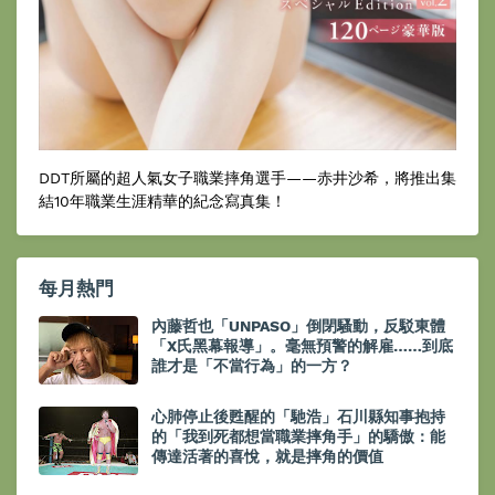
DDT所屬的超人氣女子職業摔角選手——赤井沙希，將推出集
結10年職業生涯精華的紀念寫真集！
每月熱門
內藤哲也「UNPASO」倒閉騷動，反駁東體
「X氏黑幕報導」。毫無預警的解雇……到底
誰才是「不當行為」的一方？
心肺停止後甦醒的「馳浩」石川縣知事抱持
的「我到死都想當職業摔角手」的驕傲：能
傳達活著的喜悅，就是摔角的價值