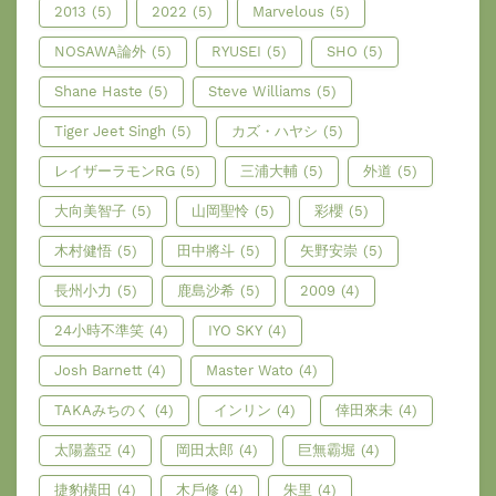
2013
(5)
2022
(5)
Marvelous
(5)
NOSAWA論外
(5)
RYUSEI
(5)
SHO
(5)
Shane Haste
(5)
Steve Williams
(5)
Tiger Jeet Singh
(5)
カズ・ハヤシ
(5)
レイザーラモンRG
(5)
三浦大輔
(5)
外道
(5)
大向美智子
(5)
山岡聖怜
(5)
彩櫻
(5)
木村健悟
(5)
田中將斗
(5)
矢野安崇
(5)
長州小力
(5)
鹿島沙希
(5)
2009
(4)
24小時不準笑
(4)
IYO SKY
(4)
Josh Barnett
(4)
Master Wato
(4)
TAKAみちのく
(4)
インリン
(4)
倖田來未
(4)
太陽蓋亞
(4)
岡田太郎
(4)
巨無霸堀
(4)
捷豹橫田
(4)
木戶修
(4)
朱里
(4)