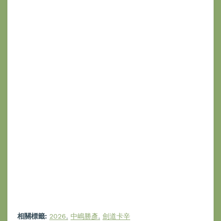
相關標籤:
2026
中嶋勝彥
劍道卡辛