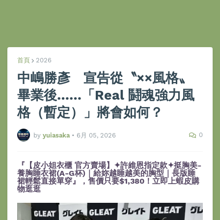
首頁
2026
中嶋勝彥 宣告從〝××風格〟
畢業後……「Real 鬪魂強力風
格（暫定）」將會如何？
0
by
yuiasaka
•
6月 05, 2026
『【皮小姐衣櫃 官方賣場】✦許維恩指定款✦挺胸美-
養胸睡衣裙(A-G杯)｜給妳越睡越美的胸型｜長版睡
裙輕鬆直接單穿』，售價只要$1,380！立即上蝦皮購
物逛逛