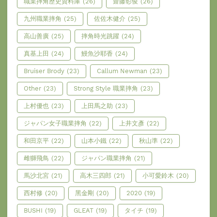
職業摔角歷史資料庫
(26)
齋藤彰俊
(26)
九州職業摔角
(25)
佐佐木健介
(25)
高山善廣
(25)
摔角時光跳躍
(24)
真基上田
(24)
鰻魚沙耶香
(24)
Bruiser Brody
(23)
Callum Newman
(23)
Other
(23)
Strong Style 職業摔角
(23)
上村優也
(23)
上田馬之助
(23)
ジャパン女子職業摔角
(22)
上井文彥
(22)
和田京平
(22)
山本小鐵
(22)
秋山準
(22)
雌獅飛鳥
(22)
ジャパン職業摔角
(21)
馬沙北宮
(21)
高木三四郎
(21)
小可愛鈴木
(20)
西村修
(20)
黑金剛
(20)
2020
(19)
BUSHI
(19)
GLEAT
(19)
タイチ
(19)