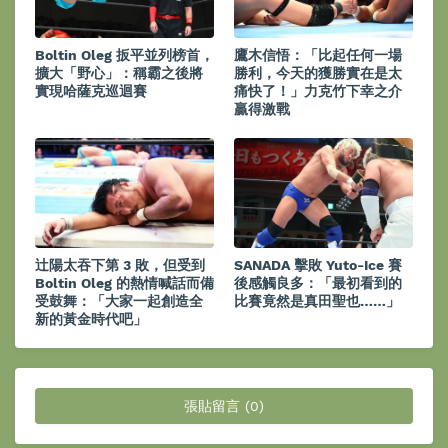
Boltin Oleg 扳平並列榜首，
鷹木信悟：「比起任何一場
擴大「野心」：稱霸之後將
勝利，今天的獲勝實在是太
實現哈薩克巡迴賽
痛快了！」力克竹下幸之介
贏得激戰
辻陽太吞下第 3 敗，但受到
SANADA 擊敗 Yuto-Ice 賽
Boltin Oleg 的熱情喊話而備
後感觸良多：「最初看到的
受鼓舞：「大家一起創造全
比賽竟然是真田聖也……」
新的黃金時代吧」
張貼留言 (0)