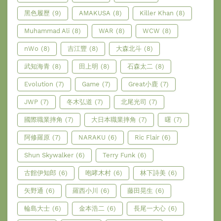
黑色履歷
(9)
AMAKUSA
(8)
Killer Khan
(8)
Muhammad Ali
(8)
WAR
(8)
WCW
(8)
nWo
(8)
吉江豐
(8)
大森北斗
(8)
武知海青
(8)
田上明
(8)
石森太二
(8)
Evolution
(7)
Game
(7)
Great小鹿
(7)
JWP
(7)
冬木弘道
(7)
北尾光司
(7)
國際職業摔角
(7)
大日本職業摔角
(7)
曙
(7)
阿修羅原
(7)
NARAKU
(6)
Ric Flair
(6)
Shun Skywalker
(6)
Terry Funk
(6)
古館伊知郎
(6)
咆哮木村
(6)
林下詩美
(6)
矢野通
(6)
羅西小川
(6)
藤田晃生
(6)
輪島大士
(6)
金本浩二
(6)
長尾一大心
(6)