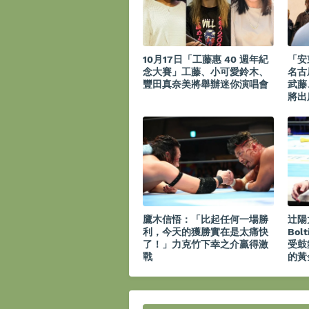
10月17日「工藤惠 40 週年紀
「安
念大賽」工藤、小可愛鈴木、
名古
豐田真奈美將舉辦迷你演唱會
武藤
將出
鷹木信悟：「比起任何一場勝
辻陽
利，今天的獲勝實在是太痛快
Bol
了！」力克竹下幸之介贏得激
受鼓
戰
的黃