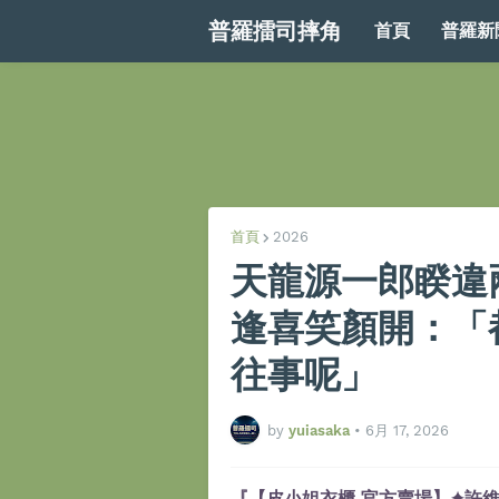
普羅擂司摔角
首頁
普羅新
首頁
2026
天龍源一郎睽違兩年
逢喜笑顏開：「
往事呢」
by
yuiasaka
•
6月 17, 2026
『【皮小姐衣櫃 官方賣場】✦許維