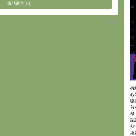
張貼留言 (0)
較舊
持
心
矚
首
機
認
熱
絕