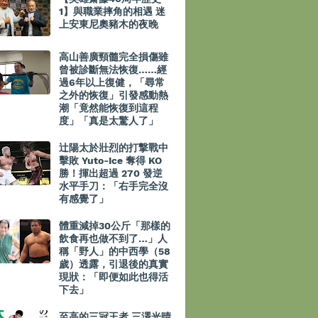
1】與職業摔角的相遇 迷
上安東尼奧豬木的夜晚
高山善廣頸髓完全損傷雖
曾被診斷無法恢復……經
過6年以上復健，「尋常
之外的恢復」引發感動熱
潮「竟然能恢復到這程
度」「真是太驚人了」
辻陽太於壯烈的打撃戰中
擊敗 Yuto-Ice 奪得 KO
勝！揮出超過 270 發逆
水平手刀：「右手完全沒
有感覺了」
體重減掉30公斤「那樣的
飲食再也做不到了…」人
稱「野人」的中西學（58
歲）透露，引退後的真實
現狀：「即便如此也得活
下去」
至高的三冠王者 三澤光晴