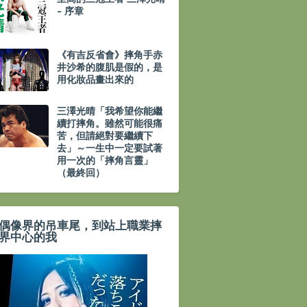
- 序章
《有吉反省會》摔角手赤
井沙希的腹肌是假的，是
用化妝品畫出來的
三澤光晴「我希望你能繼
續打摔角。雖然可能很痛
苦，但請絕對要繼續下
去」～一生中一定要試著
用一次的「摔角言靈」
（最終回）
偶像界的吊車尾，到站上職業摔
界中心的我