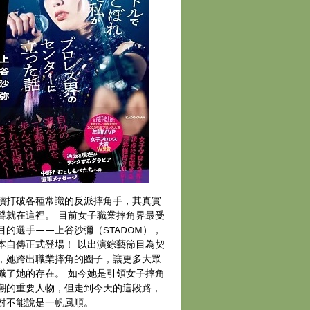
續打破各種常識的反派摔角手，其真實
聲就在這裡。 目前女子職業摔角界最受
目的選手——上谷沙彌（STADOM），
本自傳正式登場！ 以出演綜藝節目為契
，她跨出職業摔角的圈子，讓更多大眾
識了她的存在。 如今她是引領女子摔角
潮的重要人物，但走到今天的這段路，
對不能說是一帆風順。