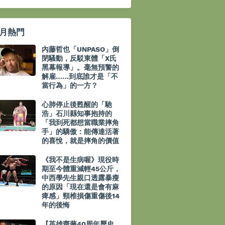
月熱門
內藤哲也「UNPASO」倒
閉騷動，反駁東體「X氏
黑幕報導」。毫無預警的
解雇……到底誰才是「不
當行為」的一方？
心肺停止後甦醒的「馳
浩」石川縣知事抱持的
「我到死都想當職業摔角
手」的驕傲：能傳達活著
的喜悅，就是摔角的價值
《我不是生病喔》現役時
期至今體重減輕45公斤，
中西學先生親口透露暴瘦
的原因「現在還是會有麻
痺感」頸椎損傷重傷後14
年的後悔
【英雄齋藤40周年歷史