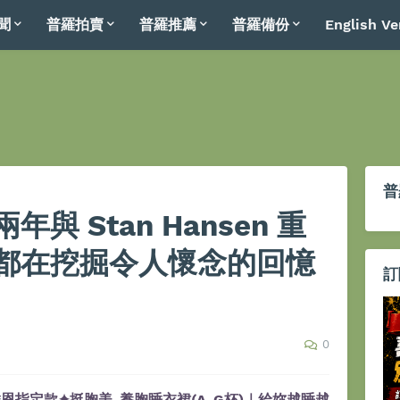
聞
普羅拍賣
普羅推薦
普羅備份
English Ve
普
與 Stan Hansen 重
都在挖掘令人懷念的回憶
訂
0
恩指定款✦挺胸美-養胸睡衣裙(A-G杯)｜給妳越睡越