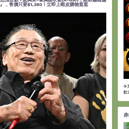
，售價只要$1,380！立即上蝦皮購物逛逛
☕
歡
赤