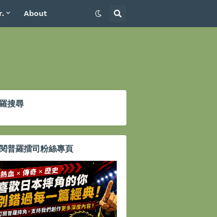
r.
About
羅搜尋
閱普羅擂司粉絲專頁