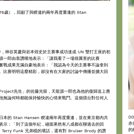
6歲），回顧了與睽違約兩年再度重逢的 Stan
大賽中，神谷英慶與岩本煌史於主賽事成功達成 UN 雙打王座的初
源一郎由衷讚嘆地表示：「讓我看了一場很厲害的比賽
奮戰成果充滿自豪地表示：「我認為今天的主賽事不論拿到
。比賽明明這麼精彩，卻沒有在大家的討論中傳播並擴大回
roject先生」的佐藤光留，天龍源一郎也為他的復歸送上應
他無論何時都能保持愉快的心情來戰鬥。這個擂台對任何人
D
的 Stan Hansen 睽違兩年再度重逢，並在東京都內共
赤
表示：「到了這個年紀，碰面果然有八成都在聊過去的回
的
 Terry Funk 兄弟檔的壞話，還有對 Bruiser Brody 的讚