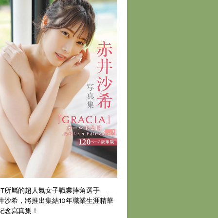
DT所屬的超人氣女子職業摔角選手——
井沙希，將推出集結10年職業生涯精華
紀念寫真集！