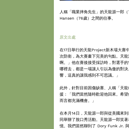
人稱「職業摔角先生」的天龍源一郎（7
Hansen（76歲）之間的往事。
原文出處
在17日舉行的天龍Project新木場
次防衛，為大賽畫下完美的句點。天龍
啊。」他在賽後接受採訪時，對選手的
哪裡去，都是一場讓人引以為傲的對決
響，這真的讓我感到不可思議。」
此外，針對目前因傷缺賽、人稱「天龍P
援：「我們當然隨時歡迎他回來。希望
而言都充滿機會。」
在本月14日，天龍源一郎與從美國來到日本
同舉辦了脫口秀活動。天龍源一郎笑著
憶。我們當然聊到了 Dory Funk Jr. 與