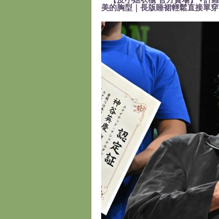
美的胸型｜長版睡裙輕鬆直接單穿』