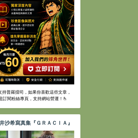
️支持普羅擂司，如果你喜歡這些文章，
迎訂閱粉絲專頁，支持網站營運！🫰
井沙希寫真集『ＧＲＡＣＩＡ』