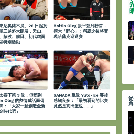
東尼奧豬木展」26 日起於
Boltin Oleg 扳平並列榜首，
屋三越盛大開展，天山、
擴大「野心」：稱霸之後將實
、藤波、前田、初代虎面
現哈薩克巡迴賽
席特別活動
太吞下第 3 敗，但受到
SANADA 擊敗 Yuto-Ice 賽後
從
tin Oleg 的熱情喊話而備
感觸良多：「最初看到的比賽
角
舞：「大家一起創造全新
竟然是真田聖也……」
金時代吧」