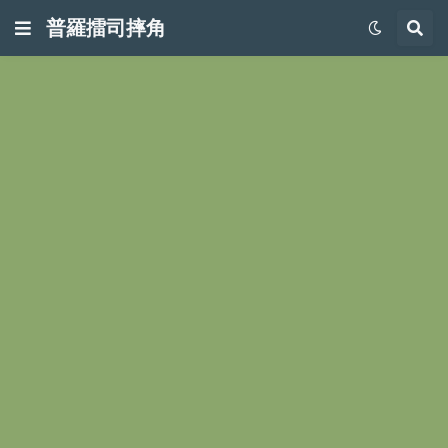
普羅擂司摔角