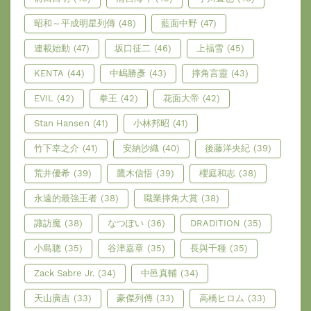
昭和～平成明星列傳
(48)
藍面中野
(47)
連載始動
(47)
坂口征二
(46)
上福雪
(45)
KENTA
(44)
中嶋勝彥
(43)
摔角言靈
(43)
EVIL
(42)
拳王
(42)
花面大帝
(42)
Stan Hansen
(41)
小林邦昭
(41)
竹下幸之介
(41)
安納沙織
(40)
後藤洋央紀
(39)
荒井優希
(39)
鷹木信悟
(39)
櫻庭和志
(38)
永遠的最強王者
(38)
職業摔角大賞
(38)
諏訪魔
(38)
なつぽい
(36)
DRADITION
(35)
小島聰
(35)
谷津嘉章
(35)
長與千種
(35)
Zack Sabre Jr.
(34)
中邑真輔
(34)
天山廣吉
(33)
豪傑列傳
(33)
高橋ヒロム
(33)