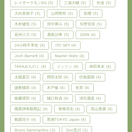
レイザーラモンRG
(5)
三浦大輔
(5)
外道
(5)
大向美智子
(5)
山岡聖怜
(5)
彩櫻
(5)
木村健悟
(5)
田中將斗
(5)
矢野安崇
(5)
長州小力
(5)
鹿島沙希
(5)
2009
(4)
24小時不準笑
(4)
IYO SKY
(4)
Josh Barnett
(4)
Master Wato
(4)
TAKAみちのく
(4)
インリン
(4)
倖田來未
(4)
太陽蓋亞
(4)
岡田太郎
(4)
巨無霸堀
(4)
捷豹橫田
(4)
木戶修
(4)
朱里
(4)
格蘭濱田
(4)
樋口和貞
(4)
清司麗菜
(4)
職業摔角觀戰記
(4)
青柳亮生
(4)
髙山善廣
(4)
鶴屋浩斗
(4)
黑潮TOKYO Japan
(4)
Bruno Sammartino
(3)
Don荒川
(3)