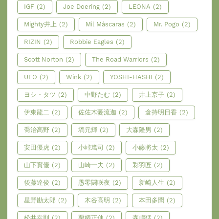
IGF
(2)
Joe Doering
(2)
LEONA
(2)
Mighty井上
(2)
Mil Máscaras
(2)
Mr. Pogo
(2)
RIZIN
(2)
Robbie Eagles
(2)
Scott Norton
(2)
The Road Warriors
(2)
UFO
(2)
Wink
(2)
YOSHI-HASHI
(2)
ヨシ・タツ
(2)
中野たむ
(2)
井上京子
(2)
伊東龍二
(2)
佐佐木憂流迦
(2)
倉持明日香
(2)
喬治高野
(2)
塙元輝
(2)
大森隆男
(2)
安田優虎
(2)
小峠篤司
(2)
小藤將太
(2)
山下實優
(2)
山崎一夫
(2)
彩羽匠
(2)
後藤達俊
(2)
愚零闘咲夜
(2)
新崎人生
(2)
星野勘太郎
(2)
木谷高明
(2)
本田多聞
(2)
松井幸則
(2)
栗栖正伸
(2)
森嶋猛
(2)