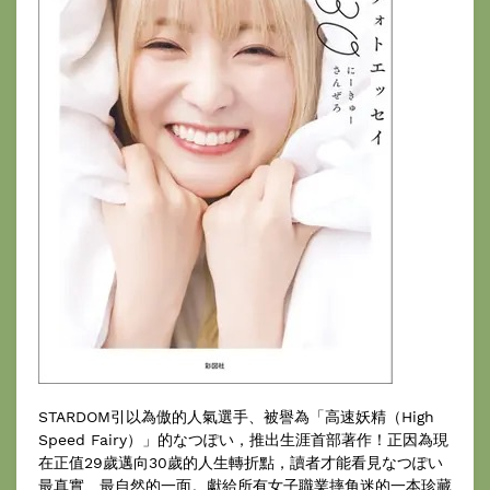
STARDOM引以為傲的人氣選手、被譽為「高速妖精（High
Speed Fairy）」的なつぽい，推出生涯首部著作！正因為現
在正值29歲邁向30歲的人生轉折點，讀者才能看見なつぽい
最真實、最自然的一面。獻給所有女子職業摔角迷的一本珍藏