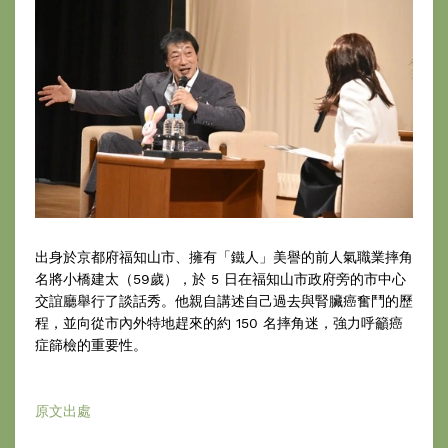
出身於京都府福知山市、擁有「鐵人」美譽的前人氣職業摔角
名將小橋建太（59歲），於 5 日在福知山市政府旁的市中心
交誼廳舉行了談話秀。他親自講述自己過去與腎臟癌奮鬥的歷
程，並向從市內外特地趕來的約 150 名摔角迷，強力呼籲癌
症篩檢的重要性。
原文出處