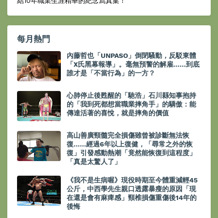
結10年職業生涯精華的紀念寫真集！
每月熱門
內藤哲也「UNPASO」倒閉騷動，反駁東體
「X氏黑幕報導」。毫無預警的解雇……到底
誰才是「不當行為」的一方？
心肺停止後甦醒的「馳浩」石川縣知事抱持
的「我到死都想當職業摔角手」的驕傲：能
傳達活著的喜悅，就是摔角的價值
高山善廣頸髓完全損傷雖曾被診斷無法恢
復……經過6年以上復健，「尋常之外的恢
復」引發感動熱潮「竟然能恢復到這程度」
「真是太驚人了」
《我不是生病喔》現役時期至今體重減輕45
公斤，中西學先生親口透露暴瘦的原因「現
在還是會有麻痺感」頸椎損傷重傷後14年的
後悔