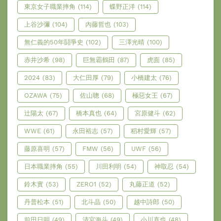
東京女子職業摔角
(114)
蝶野正洋
(114)
上谷沙彌
(104)
內藤哲也
(103)
無仁義的50年鬪爭史
(102)
三澤光晴
(100)
赤井沙希
(98)
巨無霸鶴田
(87)
虎面
(85)
2024
(83)
大仁田厚
(79)
小橋建太
(76)
OZAWA
(75)
佐山聰
(68)
極惡女王
(67)
辻陽太
(67)
橋本真也
(64)
宮原健斗
(62)
WWE
(61)
永田裕志
(57)
稻村愛輝
(57)
藤原喜明
(57)
FMW
(56)
UWF
(56)
日本職業摔角
(55)
川田利明
(54)
神取忍
(54)
鈴木實
(53)
ZERO1
(52)
丸藤正道
(52)
丹普松本
(51)
北斗晶
(50)
越中詩郎
(50)
前田日明
(49)
清宮海斗
(49)
小川直也
(48)