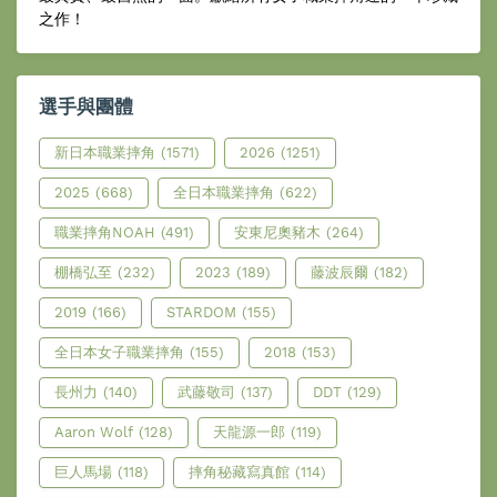
之作！
選手與團體
新日本職業摔角
(1571)
2026
(1251)
2025
(668)
全日本職業摔角
(622)
職業摔角NOAH
(491)
安東尼奧豬木
(264)
棚橋弘至
(232)
2023
(189)
藤波辰爾
(182)
2019
(166)
STARDOM
(155)
全日本女子職業摔角
(155)
2018
(153)
長州力
(140)
武藤敬司
(137)
DDT
(129)
Aaron Wolf
(128)
天龍源一郎
(119)
巨人馬場
(118)
摔角秘藏寫真館
(114)