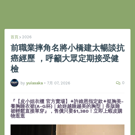
首頁
2026
前職業摔角名將小橋建太暢談抗
癌經歷 ，呼籲大眾定期接受健
檢
0
by
yuiasaka
•
7月 07, 2026
『【皮小姐衣櫃 官方賣場】✦許維恩指定款✦挺胸美-
養胸睡衣裙(A-G杯)｜給妳越睡越美的胸型｜長版睡
裙輕鬆直接單穿』，售價只要$1,380！立即上蝦皮購
物逛逛