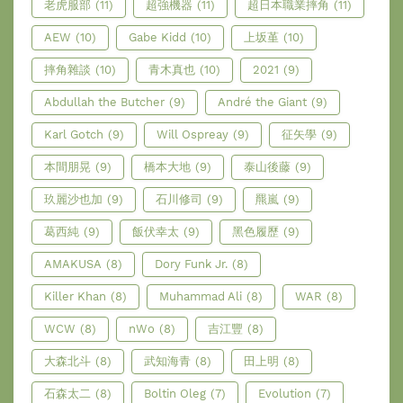
老虎服部
(11)
超強機器
(11)
超日本職業摔角
(11)
AEW
(10)
Gabe Kidd
(10)
上坂堇
(10)
摔角雜談
(10)
青木真也
(10)
2021
(9)
Abdullah the Butcher
(9)
André the Giant
(9)
Karl Gotch
(9)
Will Ospreay
(9)
征矢學
(9)
本間朋晃
(9)
橋本大地
(9)
泰山後藤
(9)
玖麗沙也加
(9)
石川修司
(9)
羆嵐
(9)
葛西純
(9)
飯伏幸太
(9)
黑色履歷
(9)
AMAKUSA
(8)
Dory Funk Jr.
(8)
Killer Khan
(8)
Muhammad Ali
(8)
WAR
(8)
WCW
(8)
nWo
(8)
吉江豐
(8)
大森北斗
(8)
武知海青
(8)
田上明
(8)
石森太二
(8)
Boltin Oleg
(7)
Evolution
(7)