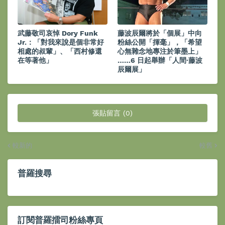
武藤敬司哀悼 Dory Funk
藤波辰爾將於「個展」中向
Jr.：「對我來說是個非常好
粉絲公開「揮毫」，「希望
相處的叔輩」、「西村修還
心無雜念地專注於筆墨上」
在等著他」
……6 日起舉辦「人間·藤波
辰爾展」
張貼留言 (0)
較新的
較舊
普羅搜尋
訂閱普羅擂司粉絲專頁