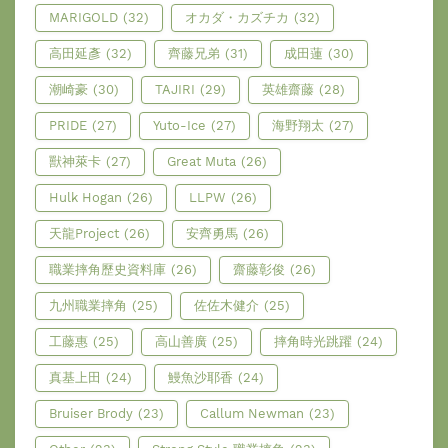
MARIGOLD
(32)
オカダ・カズチカ
(32)
高田延彥
(32)
齊藤兄弟
(31)
成田蓮
(30)
潮崎豪
(30)
TAJIRI
(29)
英雄齋藤
(28)
PRIDE
(27)
Yuto-Ice
(27)
海野翔太
(27)
獸神萊卡
(27)
Great Muta
(26)
Hulk Hogan
(26)
LLPW
(26)
天龍Project
(26)
安齊勇馬
(26)
職業摔角歷史資料庫
(26)
齋藤彰俊
(26)
九州職業摔角
(25)
佐佐木健介
(25)
工藤惠
(25)
高山善廣
(25)
摔角時光跳躍
(24)
真基上田
(24)
鰻魚沙耶香
(24)
Bruiser Brody
(23)
Callum Newman
(23)