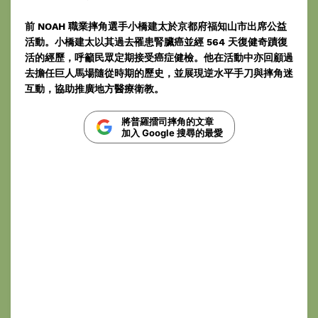
前 NOAH 職業摔角選手小橋建太於京都府福知山市出席公益
活動。小橋建太以其過去罹患腎臟癌並經 564 天復健奇蹟復
活的經歷，呼籲民眾定期接受癌症健檢。他在活動中亦回顧過
去擔任巨人馬場隨從時期的歷史，並展現逆水平手刀與摔角迷
互動，協助推廣地方醫療衛教。
將普羅擂司摔角的文章
加入 Google 搜尋的最愛