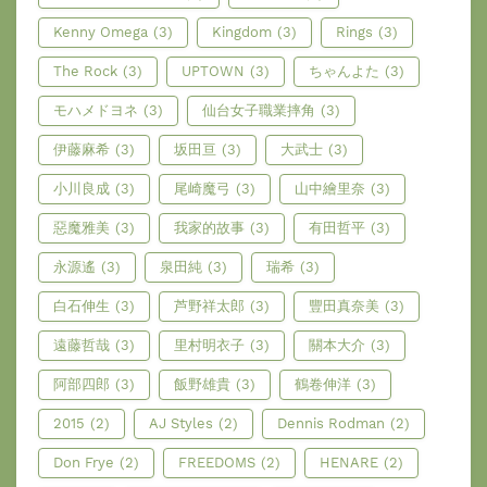
Kenny Omega
(3)
Kingdom
(3)
Rings
(3)
The Rock
(3)
UPTOWN
(3)
ちゃんよた
(3)
モハメドヨネ
(3)
仙台女子職業摔角
(3)
伊藤麻希
(3)
坂田亘
(3)
大武士
(3)
小川良成
(3)
尾崎魔弓
(3)
山中繪里奈
(3)
惡魔雅美
(3)
我家的故事
(3)
有田哲平
(3)
永源遙
(3)
泉田純
(3)
瑞希
(3)
白石伸生
(3)
芦野祥太郎
(3)
豐田真奈美
(3)
遠藤哲哉
(3)
里村明衣子
(3)
關本大介
(3)
阿部四郎
(3)
飯野雄貴
(3)
鶴卷伸洋
(3)
2015
(2)
AJ Styles
(2)
Dennis Rodman
(2)
Don Frye
(2)
FREEDOMS
(2)
HENARE
(2)