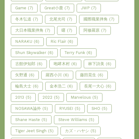
Game
(7)
Great小鹿
(7)
JWP
(7)
冬木弘道
(7)
北尾光司
(7)
國際職業摔角
(7)
大日本職業摔角
(7)
曙
(7)
阿修羅原
(7)
NARAKU
(6)
Ric Flair
(6)
Shun Skywalker
(6)
Terry Funk
(6)
古館伊知郎
(6)
咆哮木村
(6)
林下詩美
(6)
矢野通
(6)
羅西小川
(6)
藤田晃生
(6)
輪島大士
(6)
金本浩二
(6)
長尾一大心
(6)
2013
(5)
2022
(5)
Marvelous
(5)
NOSAWA論外
(5)
RYUSEI
(5)
SHO
(5)
Shane Haste
(5)
Steve Williams
(5)
Tiger Jeet Singh
(5)
カズ・ハヤシ
(5)