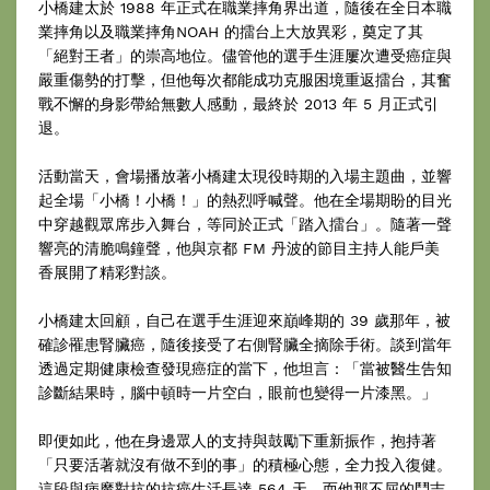
小橋建太於 1988 年正式在職業摔角界出道，隨後在全日本職
業摔角以及職業摔角NOAH 的擂台上大放異彩，奠定了其
「絕對王者」的崇高地位。儘管他的選手生涯屢次遭受癌症與
嚴重傷勢的打擊，但他每次都能成功克服困境重返擂台，其奮
戰不懈的身影帶給無數人感動，最終於 2013 年 5 月正式引
退。
活動當天，會場播放著小橋建太現役時期的入場主題曲，並響
起全場「小橋！小橋！」的熱烈呼喊聲。他在全場期盼的目光
中穿越觀眾席步入舞台，等同於正式「踏入擂台」。隨著一聲
響亮的清脆鳴鐘聲，他與京都 FM 丹波的節目主持人能戶美
香展開了精彩對談。
小橋建太回顧，自己在選手生涯迎來巔峰期的 39 歲那年，被
確診罹患腎臟癌，隨後接受了右側腎臟全摘除手術。談到當年
透過定期健康檢查發現癌症的當下，他坦言：「當被醫生告知
診斷結果時，腦中頓時一片空白，眼前也變得一片漆黑。」
即便如此，他在身邊眾人的支持與鼓勵下重新振作，抱持著
「只要活著就沒有做不到的事」的積極心態，全力投入復健。
這段與病魔對抗的抗癌生活長達 564 天，而他那不屈的鬥志