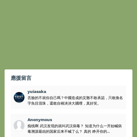
應援留言
yuiasaka
丟臉的不就你自己嗎？中國造成的災難不敢承認，只敢換名
字魚目混珠，還敢自稱泱泱大國哩，真好笑。
Anonymous
痴线啊 武汉发现的就叫武汉病毒？ 知道为什么一开始喊病
毒溯源最凶的国家后来不喊了么？ 真的 睁开你的...