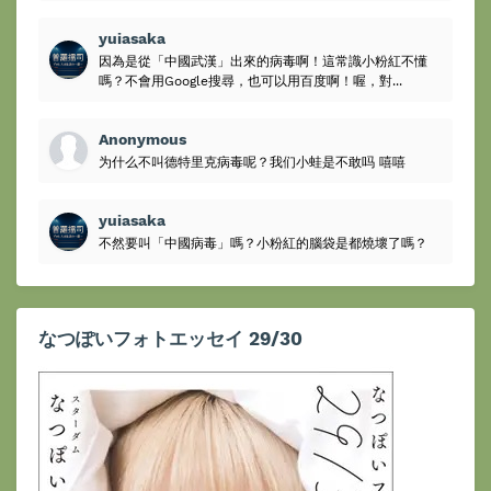
yuiasaka
因為是從「中國武漢」出來的病毒啊！這常識小粉紅不懂
嗎？不會用Google搜尋，也可以用百度啊！喔，對...
Anonymous
为什么不叫德特里克病毒呢？我们小蛙是不敢吗 嘻嘻
yuiasaka
不然要叫「中國病毒」嗎？小粉紅的腦袋是都燒壞了嗎？
なつぽいフォトエッセイ 29/30