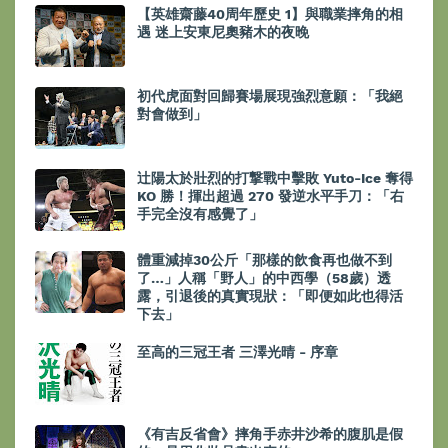
【英雄齋藤40周年歷史 1】與職業摔角的相
遇 迷上安東尼奧豬木的夜晚
初代虎面對回歸賽場展現強烈意願：「我絕
對會做到」
辻陽太於壯烈的打撃戰中擊敗 Yuto-Ice 奪得
KO 勝！揮出超過 270 發逆水平手刀：「右
手完全沒有感覺了」
體重減掉30公斤「那樣的飲食再也做不到
了…」人稱「野人」的中西學（58歲）透
露，引退後的真實現狀：「即便如此也得活
下去」
至高的三冠王者 三澤光晴 - 序章
《有吉反省會》摔角手赤井沙希的腹肌是假