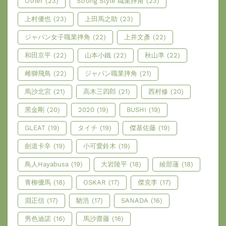
Other
(23)
Strong Style 職業摔角
(23)
上村優也
(23)
上田馬之助
(23)
ジャパン女子職業摔角
(22)
上井文彥
(22)
和田京平
(22)
山本小鐵
(22)
秋山準
(22)
雌獅飛鳥
(22)
ジャパン職業摔角
(21)
馬沙北宮
(21)
高木三四郎
(21)
西村修
(20)
黑金剛
(20)
2020
(19)
BUSHI
(19)
GLEAT
(19)
タイチ
(19)
傑基佐藤
(19)
劍道卡辛
(19)
小可愛鈴木
(19)
鳥人Hayabusa
(19)
大岩陵平
(18)
綾部蓮
(18)
青柳優馬
(18)
OSKAR
(17)
傑克李
(17)
淵正信
(17)
馳浩
(17)
SANADA
(16)
男色迪諾
(16)
馬沙齋藤
(16)