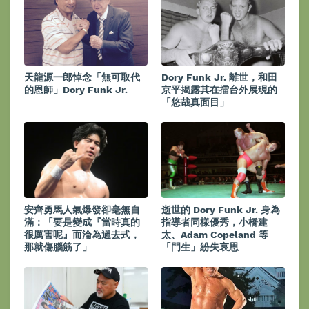
天龍源一郎悼念「無可取代
Dory Funk Jr. 離世，和田
的恩師」Dory Funk Jr.
京平揭露其在擂台外展現的
「悠哉真面目」
安齊勇馬人氣爆發卻毫無自
逝世的 Dory Funk Jr. 身為
滿：「要是變成『當時真的
指導者同樣優秀，小橋建
很厲害呢』而淪為過去式，
太、Adam Copeland 等
那就傷腦筋了」
「門生」紛失哀思