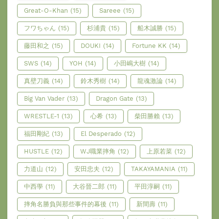
Great-O-Khan
(15)
Sareee
(15)
フワちゃん
(15)
杉浦貴
(15)
船木誠勝
(15)
藤田和之
(15)
DOUKI
(14)
Fortune KK
(14)
SWS
(14)
YOH
(14)
小田嶋大樹
(14)
真壁刀義
(14)
鈴木秀樹
(14)
龍魂激論
(14)
Big Van Vader
(13)
Dragon Gate
(13)
WRESTLE-1
(13)
心希
(13)
柴田勝賴
(13)
福田剛紀
(13)
El Desperado
(12)
HUSTLE
(12)
WJ職業摔角
(12)
上原若菜
(12)
力道山
(12)
安田忠夫
(12)
TAKAYAMANIA
(11)
中西學
(11)
大谷晉二郎
(11)
平田淳嗣
(11)
摔角名勝負與那些事件的幕後
(11)
新間壽
(11)