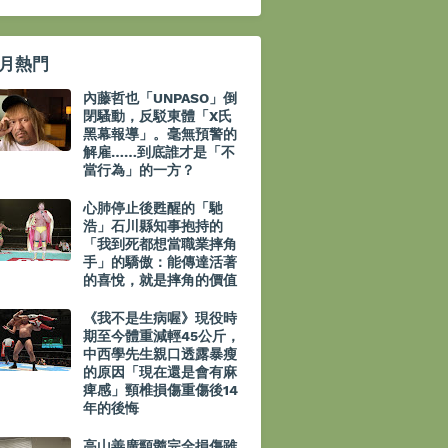
月熱門
內藤哲也「UNPASO」倒
閉騷動，反駁東體「X氏
黑幕報導」。毫無預警的
解雇……到底誰才是「不
當行為」的一方？
心肺停止後甦醒的「馳
浩」石川縣知事抱持的
「我到死都想當職業摔角
手」的驕傲：能傳達活著
的喜悅，就是摔角的價值
《我不是生病喔》現役時
期至今體重減輕45公斤，
中西學先生親口透露暴瘦
的原因「現在還是會有麻
痺感」頸椎損傷重傷後14
年的後悔
高山善廣頸髓完全損傷雖