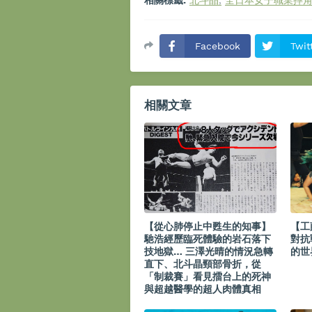
相關標籤:
北斗晶
全日本女子職業摔
Facebook
Twit
相關文章
【從心肺停止中甦生的知事】
【工
馳浩經歷臨死體驗的岩石落下
對抗
技地獄… 三澤光晴的情況急轉
的世
直下、北斗晶頸部骨折，從
「制裁賽」看見擂台上的死神
與超越醫學的超人肉體真相