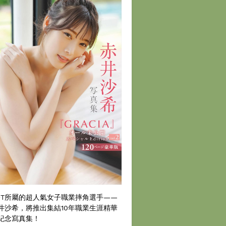
DT所屬的超人氣女子職業摔角選手——
井沙希，將推出集結10年職業生涯精華
紀念寫真集！