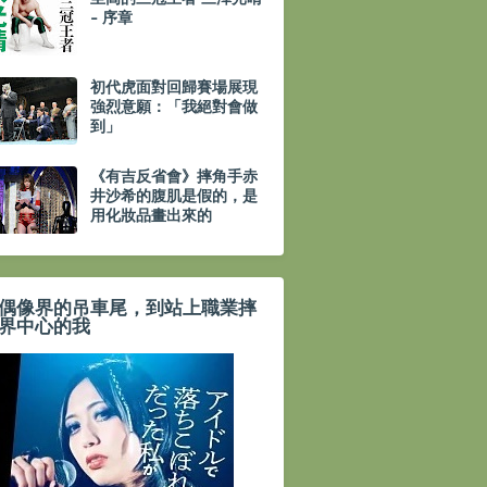
- 序章
初代虎面對回歸賽場展現
強烈意願：「我絕對會做
到」
《有吉反省會》摔角手赤
井沙希的腹肌是假的，是
用化妝品畫出來的
偶像界的吊車尾，到站上職業摔
界中心的我