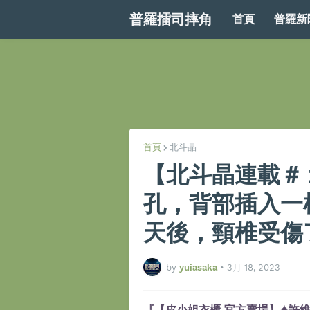
普羅擂司摔角
首頁
普羅新
首頁
北斗晶
【北斗晶連載＃
孔，背部插入一根
天後，頸椎受傷
by
yuiasaka
•
3月 18, 2023
『【皮小姐衣櫃 官方賣場】✦許維