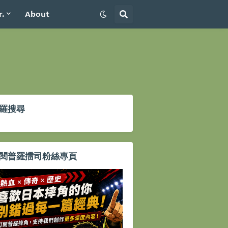
r.
About
羅搜尋
閱普羅擂司粉絲專頁