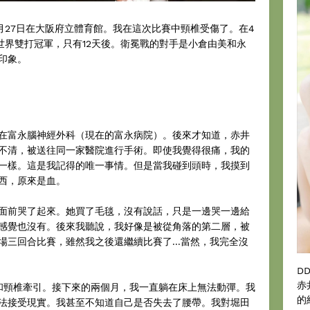
月27日在大阪府立體育館。我在這次比賽中頸椎受傷了。在4
世界雙打冠軍，只有12天後。衛冕戰的對手是小倉由美和永
印象。
富永腦神經外科（現在的富永病院）。後來才知道，赤井
不清，被送往同一家醫院進行手術。即使我覺得很痛，我的
一樣。這是我記得的唯一事情。但是當我碰到頭時，我摸到
西，原來是血。
前哭了起來。她買了毛毯，沒有說話，只是一邊哭一邊給
感覺也沒有。後來我聽說，我好像是被從角落的第二層，被
三回合比賽，雖然我之後還繼續比賽了...當然，我完全沒
D
赤
頸椎牽引。接下來的兩個月，我一直躺在床上無法動彈。我
的
法接受現實。我甚至不知道自己是否失去了腰帶。我對堀田