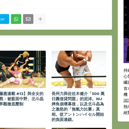
角
ter
持
心
矚
首
藤惠連載 #12】與全女的
長州力與佐佐木健介「500 萬
機
戰：被藍面中野、北斗晶
日圓借貸問題」的泥淖。WJ
認
界觀徹底壓制
摔角崩壞幕後，以及北斗晶為
熱
之激怒的「無氣力比賽」真
絕
相。從アントンハイセル開始
的負面連鎖。