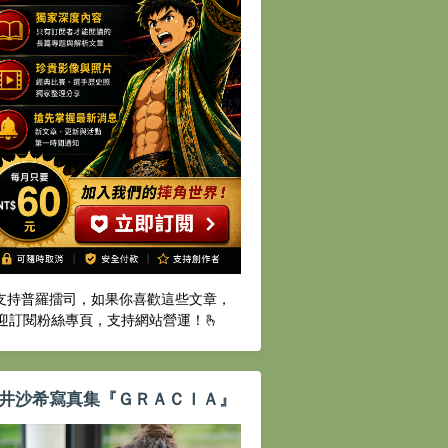
️支持普羅擂司，如果你喜歡這些文章，
迎訂閱粉絲專頁，支持網站營運！🫰
井沙希寫真集『ＧＲＡＣＩＡ』