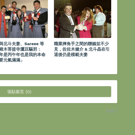
與北斗夫妻、Sareee 等
職業摔角手之間的聯姻並不少
豬木菩提寺灑豆驅邪：
見，佐佐木健介 & 北斗晶在引
年是丙午年也是我的本命
退後仍是模範夫妻
要元氣滿滿」
張貼留言 (0)
較舊