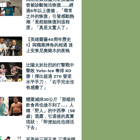
曾被診斷無法恢復……經
過6年以上復健，「尋常
之外的恢復」引發感動熱
潮「竟然能恢復到這程
度」「真是太驚人了」
【英雄齋藤40周年歷史
1】與職業摔角的相遇 迷
上安東尼奧豬木的夜晚
辻陽太於壯烈的打撃戰中
擊敗 Yuto-Ice 奪得 KO
勝！揮出超過 270 發逆
水平手刀：「右手完全沒
有感覺了」
體重減掉30公斤「那樣的
飲食再也做不到了…」人
稱「野人」的中西學（58
歲）透露，引退後的真實
現狀：「即便如此也得活
下去」
至高的三冠王者 三澤光晴