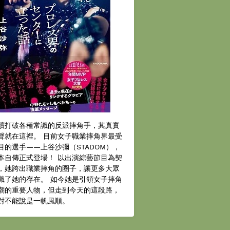
續打破各種常識的反派摔角手，其真實
聲就在這裡。 目前女子職業摔角界最受
目的選手——上谷沙彌（STADOM），
本自傳正式登場！ 以出演綜藝節目為契
，她跨出職業摔角的圈子，讓更多大眾
識了她的存在。 如今她是引領女子摔角
潮的重要人物，但走到今天的這段路，
對不能說是一帆風順。