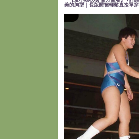
美的胸型｜長版睡裙輕鬆直接單穿』