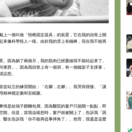
上一個叫做「頸椎固定器具」的裝置，它在我的頭骨上開
起來像科學怪人一樣。由於我的背上有鐵棒，現在我不能再
。因為躺了兩個月，我的肌肉已經萎縮得不能站起來了。
何東西」。因為我頭骨上有一個洞，有一個鐵架子支撐著，
堪設想。
從站立的練習開始：「右腳，左腳」。我哭得很慘。「讓
用精神穩定藥和安眠藥。
情是給鴿子餵麵包屑。因為醫院的窗戶只能開一點點，即
空隙。但是，當我這樣想時，窗戶就被關上了，告訴我「因
。醫生告訴我「你不能再從事摔角了」。然而，我還是這麼