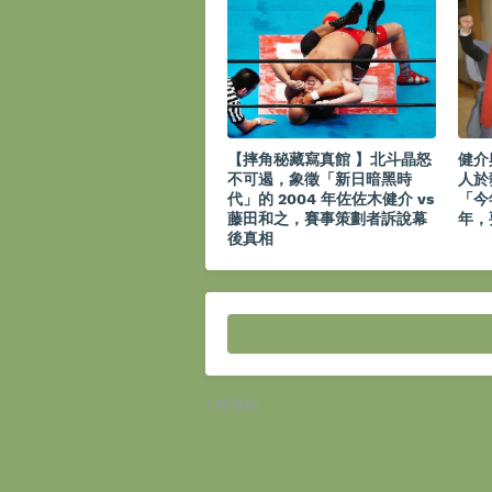
【 摔角秘藏寫真館 】北斗晶怒
健介
不可遏，象徵「新日暗黑時
人於
代」的 2004 年佐佐木健介 vs
「今
藤田和之，賽事策劃者訴說幕
年，
後真相
較新的