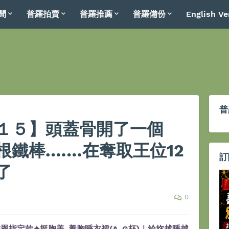
聞
普羅拍賣
普羅推薦
普羅備份
English Ve
普
１５】頭蓋骨開了一個
鐵棒.……在奪取王位12
訂
了
0
恩指定款✦挺胸美-養胸睡衣裙(A-G杯)｜給妳越睡越