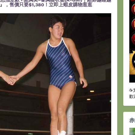
，售價只要$1,380！立即上蝦皮購物逛逛
☕
歡
赤