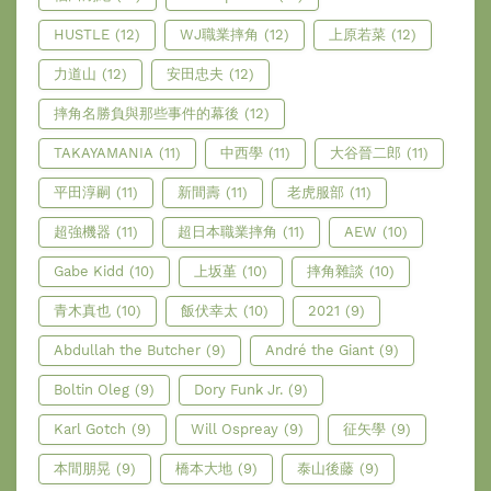
HUSTLE
(12)
WJ職業摔角
(12)
上原若菜
(12)
力道山
(12)
安田忠夫
(12)
摔角名勝負與那些事件的幕後
(12)
TAKAYAMANIA
(11)
中西學
(11)
大谷晉二郎
(11)
平田淳嗣
(11)
新間壽
(11)
老虎服部
(11)
超強機器
(11)
超日本職業摔角
(11)
AEW
(10)
Gabe Kidd
(10)
上坂堇
(10)
摔角雜談
(10)
青木真也
(10)
飯伏幸太
(10)
2021
(9)
Abdullah the Butcher
(9)
André the Giant
(9)
Boltin Oleg
(9)
Dory Funk Jr.
(9)
Karl Gotch
(9)
Will Ospreay
(9)
征矢學
(9)
本間朋晃
(9)
橋本大地
(9)
泰山後藤
(9)