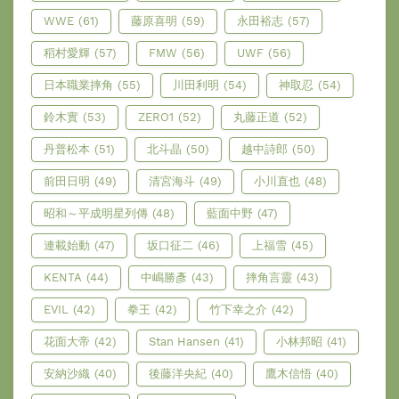
WWE
(61)
藤原喜明
(59)
永田裕志
(57)
稻村愛輝
(57)
FMW
(56)
UWF
(56)
日本職業摔角
(55)
川田利明
(54)
神取忍
(54)
鈴木實
(53)
ZERO1
(52)
丸藤正道
(52)
丹普松本
(51)
北斗晶
(50)
越中詩郎
(50)
前田日明
(49)
清宮海斗
(49)
小川直也
(48)
昭和～平成明星列傳
(48)
藍面中野
(47)
連載始動
(47)
坂口征二
(46)
上福雪
(45)
KENTA
(44)
中嶋勝彥
(43)
摔角言靈
(43)
EVIL
(42)
拳王
(42)
竹下幸之介
(42)
花面大帝
(42)
Stan Hansen
(41)
小林邦昭
(41)
安納沙織
(40)
後藤洋央紀
(40)
鷹木信悟
(40)