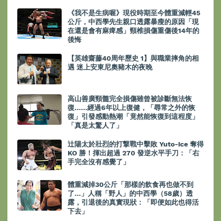
《我不是生病喔》現役時期至今體重減輕45
公斤，中西學先生親口透露暴瘦的原因「現
在還是會有麻痺感」頸椎損傷重傷後14年的
後悔
【英雄齋藤40周年歷史 1】與職業摔角的相
遇 迷上安東尼奧豬木的夜晚
高山善廣頸髓完全損傷雖曾被診斷無法恢
復……經過6年以上復健，「尋常之外的恢
復」引發感動熱潮「竟然能恢復到這程度」
「真是太驚人了」
辻陽太於壯烈的打撃戰中擊敗 Yuto-Ice 奪得
KO 勝！揮出超過 270 發逆水平手刀：「右
手完全沒有感覺了」
體重減掉30公斤「那樣的飲食再也做不到
了…」人稱「野人」的中西學（58歲）透
露，引退後的真實現狀：「即便如此也得活
下去」