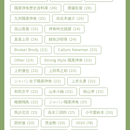
職業摔角歷史資料庫
(26)
齋藤彰俊
(26)
九州職業摔角
(25)
佐佐木健介
(25)
高山善廣
(25)
摔角時光跳躍
(24)
真基上田
(24)
鰻魚沙耶香
(24)
Bruiser Brody
(23)
Callum Newman
(23)
Other
(23)
Strong Style 職業摔角
(23)
上村優也
(23)
上田馬之助
(23)
ジャパン女子職業摔角
(22)
上井文彥
(22)
和田京平
(22)
山本小鐵
(22)
秋山準
(22)
雌獅飛鳥
(22)
ジャパン職業摔角
(21)
馬沙北宮
(21)
高木三四郎
(21)
小可愛鈴木
(20)
西村修
(20)
黑金剛
(20)
2020
(19)