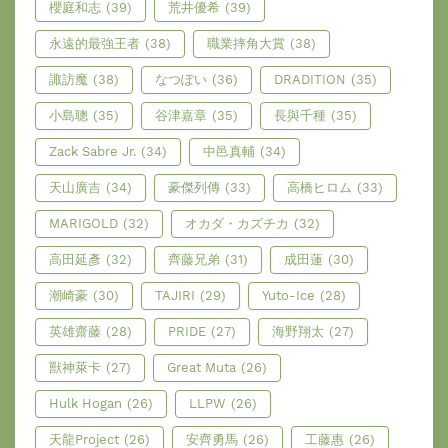
櫻庭和志
(39)
荒井優希
(39)
永遠的最強王者
(38)
職業摔角大賞
(38)
諏訪魔
(38)
なつぽい
(36)
DRADITION
(35)
小島聰
(35)
谷津嘉章
(35)
長與千種
(35)
Zack Sabre Jr.
(34)
中邑真輔
(34)
天山廣吉
(34)
豪傑列傳
(33)
高橋ヒロム
(33)
MARIGOLD
(32)
オカダ・カズチカ
(32)
高田延彥
(32)
齊藤兄弟
(31)
成田蓮
(30)
潮崎豪
(30)
TAJIRI
(29)
Yuto-Ice
(28)
英雄齋藤
(28)
PRIDE
(27)
海野翔太
(27)
獸神萊卡
(27)
Great Muta
(26)
Hulk Hogan
(26)
LLPW
(26)
天龍Project
(26)
安齊勇馬
(26)
工藤惠
(26)