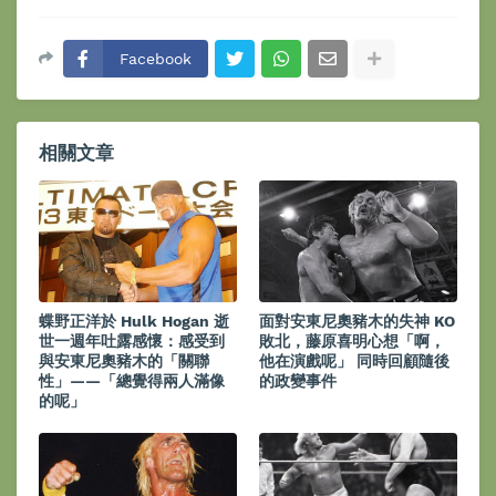
Facebook
相關文章
蝶野正洋於 Hulk Hogan 逝
面對安東尼奧豬木的失神 KO
世一週年吐露感懷：感受到
敗北，藤原喜明心想「啊，
與安東尼奧豬木的「關聯
他在演戲呢」 同時回顧隨後
性」——「總覺得兩人滿像
的政變事件
的呢」