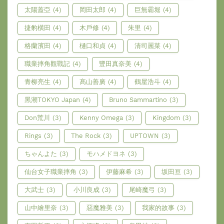
太陽蓋亞
(4)
岡田太郎
(4)
巨無霸堀
(4)
捷豹橫田
(4)
木戶修
(4)
朱里
(4)
格蘭濱田
(4)
樋口和貞
(4)
清司麗菜
(4)
職業摔角觀戰記
(4)
豐田真奈美
(4)
青柳亮生
(4)
髙山善廣
(4)
鶴屋浩斗
(4)
黑潮TOKYO Japan
(4)
Bruno Sammartino
(3)
Don荒川
(3)
Kenny Omega
(3)
Kingdom
(3)
Rings
(3)
The Rock
(3)
UPTOWN
(3)
ちゃんよた
(3)
モハメドヨネ
(3)
仙台女子職業摔角
(3)
伊藤麻希
(3)
坂田亘
(3)
大武士
(3)
小川良成
(3)
尾崎魔弓
(3)
山中繪里奈
(3)
惡魔雅美
(3)
我家的故事
(3)