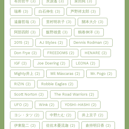
有田哲平
(3)
永源遙
(3)
泉田純
(3)
瑞希
(3)
白石伸生
(3)
芦野祥太郎
(3)
遠藤哲哉
(3)
里村明衣子
(3)
關本大介
(3)
阿部四郎
(3)
飯野雄貴
(3)
鶴卷伸洋
(3)
2015
(2)
AJ Styles
(2)
Dennis Rodman
(2)
Don Frye
(2)
FREEDOMS
(2)
HENARE
(2)
IGF
(2)
Joe Doering
(2)
LEONA
(2)
Mighty井上
(2)
Mil Máscaras
(2)
Mr. Pogo
(2)
RIZIN
(2)
Robbie Eagles
(2)
Scott Norton
(2)
The Road Warriors
(2)
UFO
(2)
Wink
(2)
YOSHI-HASHI
(2)
ヨシ・タツ
(2)
中野たむ
(2)
井上京子
(2)
伊東龍二
(2)
佐佐木憂流迦
(2)
倉持明日香
(2)