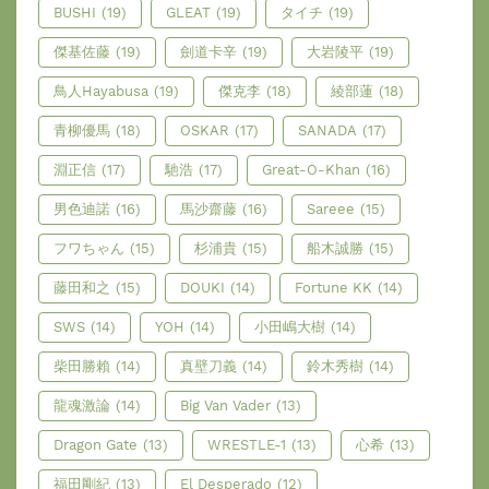
BUSHI
(19)
GLEAT
(19)
タイチ
(19)
傑基佐藤
(19)
劍道卡辛
(19)
大岩陵平
(19)
鳥人Hayabusa
(19)
傑克李
(18)
綾部蓮
(18)
青柳優馬
(18)
OSKAR
(17)
SANADA
(17)
淵正信
(17)
馳浩
(17)
Great-O-Khan
(16)
男色迪諾
(16)
馬沙齋藤
(16)
Sareee
(15)
フワちゃん
(15)
杉浦貴
(15)
船木誠勝
(15)
藤田和之
(15)
DOUKI
(14)
Fortune KK
(14)
SWS
(14)
YOH
(14)
小田嶋大樹
(14)
柴田勝賴
(14)
真壁刀義
(14)
鈴木秀樹
(14)
龍魂激論
(14)
Big Van Vader
(13)
Dragon Gate
(13)
WRESTLE-1
(13)
心希
(13)
福田剛紀
(13)
El Desperado
(12)