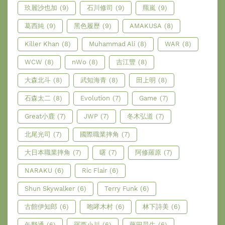
玖麗沙也加
(9)
石川修司
(9)
羆嵐
(9)
葛西純
(9)
黑色履歷
(9)
AMAKUSA
(8)
Killer Khan
(8)
Muhammad Ali
(8)
WAR
(8)
WCW
(8)
nWo
(8)
吉江豐
(8)
大森北斗
(8)
武知海青
(8)
田上明
(8)
石森太二
(8)
Evolution
(7)
Game
(7)
Great小鹿
(7)
JWP
(7)
冬木弘道
(7)
北尾光司
(7)
國際職業摔角
(7)
大日本職業摔角
(7)
曙
(7)
阿修羅原
(7)
NARAKU
(6)
Ric Flair
(6)
Shun Skywalker
(6)
Terry Funk
(6)
古館伊知郎
(6)
咆哮木村
(6)
林下詩美
(6)
矢野通
(6)
羅西小川
(6)
藤田晃生
(6)