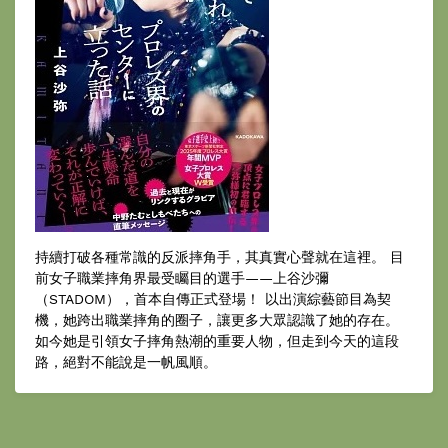
持續打破各種常識的反派摔角手，其真實心聲就在這裡。 目
前女子職業摔角界最受矚目的選手——上谷沙彌
（STADOM），首本自傳正式登場！ 以出演綜藝節目為契
機，她跨出職業摔角的圈子，讓更多大眾認識了她的存在。
如今她是引領女子摔角熱潮的重要人物，但走到今天的這段
路，絕對不能說是一帆風順。