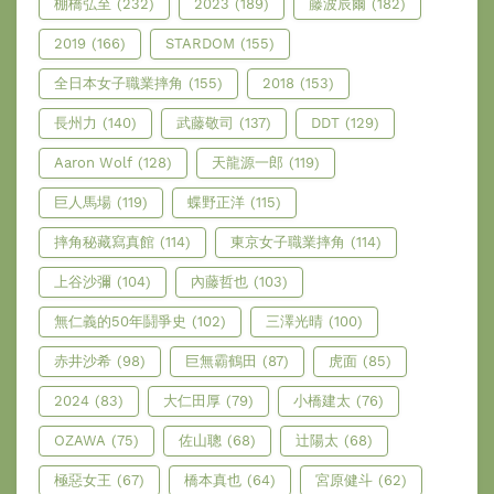
棚橋弘至
(232)
2023
(189)
藤波辰爾
(182)
2019
(166)
STARDOM
(155)
全日本女子職業摔角
(155)
2018
(153)
長州力
(140)
武藤敬司
(137)
DDT
(129)
Aaron Wolf
(128)
天龍源一郎
(119)
巨人馬場
(119)
蝶野正洋
(115)
摔角秘藏寫真館
(114)
東京女子職業摔角
(114)
上谷沙彌
(104)
內藤哲也
(103)
無仁義的50年鬪爭史
(102)
三澤光晴
(100)
赤井沙希
(98)
巨無霸鶴田
(87)
虎面
(85)
2024
(83)
大仁田厚
(79)
小橋建太
(76)
OZAWA
(75)
佐山聰
(68)
辻陽太
(68)
極惡女王
(67)
橋本真也
(64)
宮原健斗
(62)