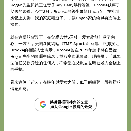
Hogan先生與第三任妻子Sky Daily舉行婚禮，Brooke缺席了
父親的婚禮。今年3月，Brooke的親生母親Linda女士在社群
媒體上哭訴「我的家庭糟透了」，讓Hogan家的紛爭再次浮上
檯面。
就在這樣的背景下，在父親去世5天後，愛女終於吐露了內
心。一方面，美國新聞網站《TMZ Sports》報導，根據接近
Brooke的相關人士表示，Brooke曾在2023年請求將自己從
Hogan先生的遺囑中除名，並放棄繼承遺產。理由是：「她無
法信任父親身邊的任何人，不希望在父親去世時被捲入金錢上
的爭執。」
看來這位「超人」在晚年與愛女之間，似乎糾纏著一段複雜的
情感糾葛。
將普羅擂司摔角的文章
加入 Google 搜尋的最愛