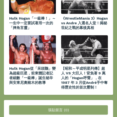
Hulk Hogan「一級棒！」～
《WrestleMania 3》Hogan
一生中一定要試著用一次的
vs Andre 入選名人堂！揭秘
「摔角言靈」
世紀之戰的幕後真相
Hulk Hogan從「呆頭鵝」變
【昭和～平成明星列傳】超
為超級巨星，前東體記者記
人 VS 大巨人！背負著 9 萬
者細數「一級棒」誕生秘辛
人的「Hogan呼聲」，在
與安東尼奧豬木的教導
1987 年 3 月從André手中奪
得歷史性的首次壓制！
張貼留言 (0)