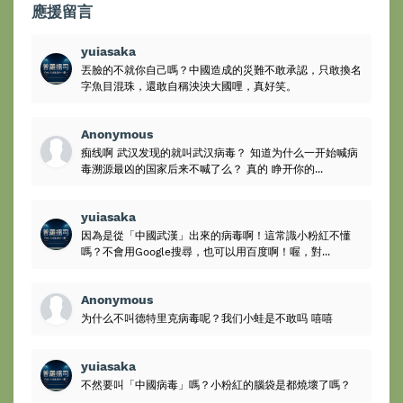
應援留言
yuiasaka
丟臉的不就你自己嗎？中國造成的災難不敢承認，只敢換名
字魚目混珠，還敢自稱泱泱大國哩，真好笑。
Anonymous
痴线啊 武汉发现的就叫武汉病毒？ 知道为什么一开始喊病
毒溯源最凶的国家后来不喊了么？ 真的 睁开你的...
yuiasaka
因為是從「中國武漢」出來的病毒啊！這常識小粉紅不懂
嗎？不會用Google搜尋，也可以用百度啊！喔，對...
Anonymous
为什么不叫德特里克病毒呢？我们小蛙是不敢吗 嘻嘻
yuiasaka
不然要叫「中國病毒」嗎？小粉紅的腦袋是都燒壞了嗎？