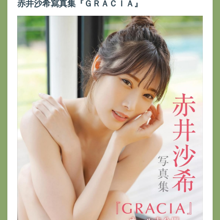
赤井沙希寫真集『ＧＲＡＣＩＡ』