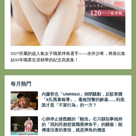
DDT所屬的超人氣女子職業摔角選手——赤井沙希，將推出集
結10年職業生涯精華的紀念寫真集！
每月熱門
內藤哲也「UNPASO」倒閉騷動，反駁東體
「X氏黑幕報導」。毫無預警的解雇……到底
誰才是「不當行為」的一方？
心肺停止後甦醒的「馳浩」石川縣知事抱持
的「我到死都想當職業摔角手」的驕傲：能
傳達活著的喜悅，就是摔角的價值