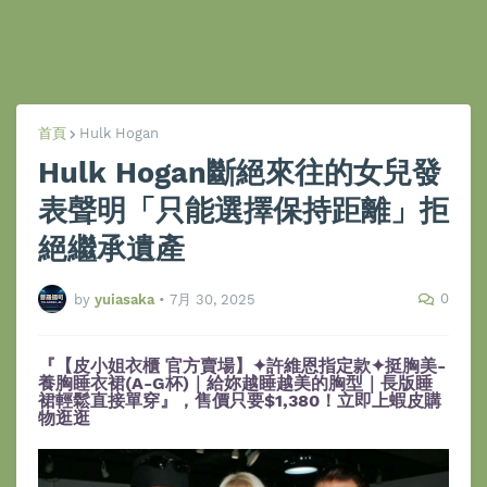
首頁
Hulk Hogan
Hulk Hogan斷絕來往的女兒發
表聲明「只能選擇保持距離」拒
絕繼承遺產
0
by
yuiasaka
•
7月 30, 2025
『【皮小姐衣櫃 官方賣場】✦許維恩指定款✦挺胸美-
養胸睡衣裙(A-G杯)｜給妳越睡越美的胸型｜長版睡
裙輕鬆直接單穿』，售價只要$1,380！立即上蝦皮購
物逛逛