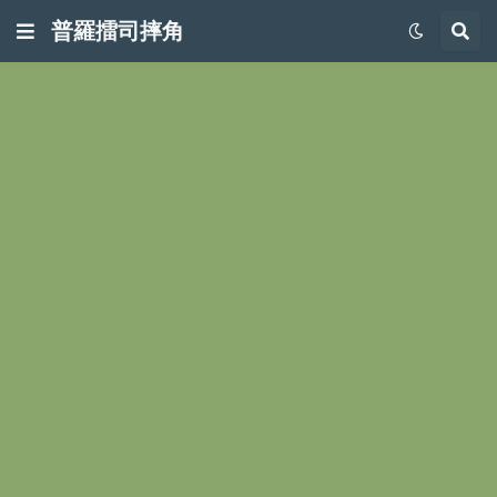
普羅擂司摔角