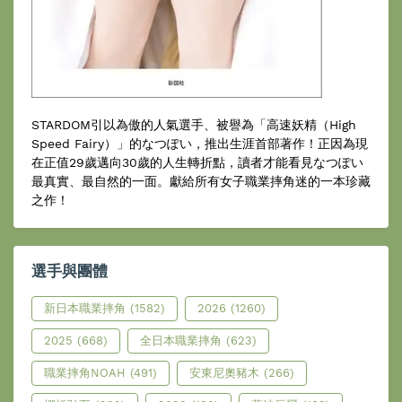
STARDOM引以為傲的人氣選手、被譽為「高速妖精（High
Speed Fairy）」的なつぽい，推出生涯首部著作！正因為現
在正值29歲邁向30歲的人生轉折點，讀者才能看見なつぽい
最真實、最自然的一面。獻給所有女子職業摔角迷的一本珍藏
之作！
選手與團體
新日本職業摔角
(1582)
2026
(1260)
2025
(668)
全日本職業摔角
(623)
職業摔角NOAH
(491)
安東尼奧豬木
(266)