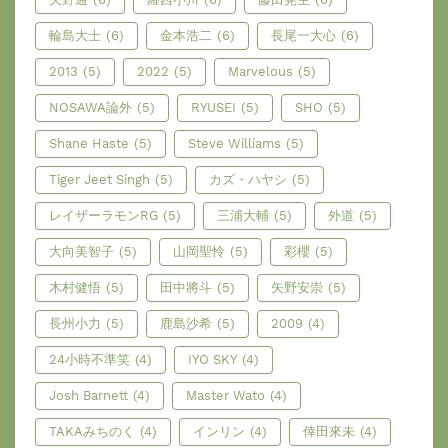
輪島大士
(6)
金本浩二
(6)
長尾一大心
(6)
2013
(5)
2022
(5)
Marvelous
(5)
NOSAWA論外
(5)
RYUSEI
(5)
SHO
(5)
Shane Haste
(5)
Steve Williams
(5)
Tiger Jeet Singh
(5)
カズ・ハヤシ
(5)
レイザーラモンRG
(5)
三浦大輔
(5)
外道
(5)
大向美智子
(5)
山岡聖怜
(5)
彩櫻
(5)
木村健悟
(5)
田中將斗
(5)
矢野安崇
(5)
長州小力
(5)
鹿島沙希
(5)
2009
(4)
24小時不準笑
(4)
IYO SKY
(4)
Josh Barnett
(4)
Master Wato
(4)
TAKAみちのく
(4)
インリン
(4)
倖田來未
(4)