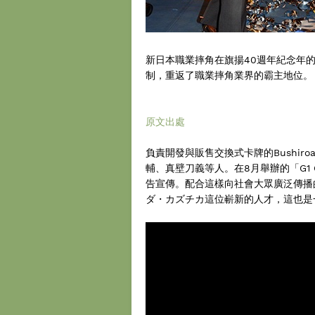
新日本職業摔角在旗揚40週年紀念年的20
制，重返了職業摔角業界的霸主地位。
原文出處
負責開發與販售交換式卡牌的Bushi
輔、真壁刀義等人。在8月舉辦的「G1 
告宣傳。配合這樣向社會大眾廣泛傳播的
ダ・カズチカ這位嶄新的人才，這也是