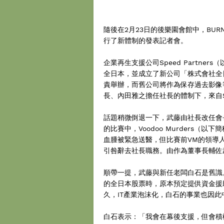
隨後在2月23日的後樂園會館中，BUR
行了新體制的發表記者會。
企業再生支援公司Speed Partne
全日本，並成立了新公司「株式會社全
責舉辦，而舊公司將作為保存過去影像
長、內田雅之擔任社長的體制下，來自
話題稍微倒退一下，武藤由社長改任會長，是
的比賽中，Voodoo Murders（以
血腫被緊急送醫，但比賽前VM的領導人
引咎辭去社長職務。由作為董事長輔佐
順帶一提，武藤與新任老闆白石是舊識
的全日本股票時，原本預定提供資金援
久，IT產業泡沫化，白石的事業也因此
白石表示：「我會在幕後支援，但會積