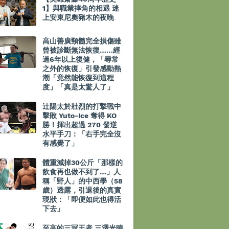
1】與職業摔角的相遇 迷
上安東尼奧豬木的夜晚
高山善廣頸髓完全損傷雖
曾被診斷無法恢復……經
過6年以上復健，「尋常
之外的恢復」引發感動熱
潮「竟然能恢復到這程
度」「真是太驚人了」
辻陽太於壯烈的打撃戰中
擊敗 Yuto-Ice 奪得 KO
勝！揮出超過 270 發逆
水平手刀：「右手完全沒
有感覺了」
體重減掉30公斤「那樣的
飲食再也做不到了…」人
稱「野人」的中西學（58
歲）透露，引退後的真實
現狀：「即便如此也得活
下去」
至高的三冠王者 三澤光晴