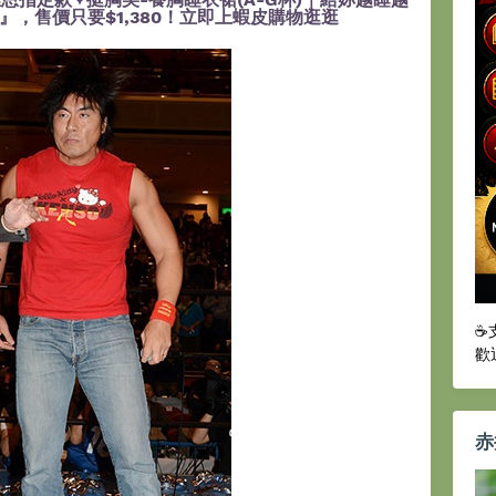
，售價只要$1,380！立即上蝦皮購物逛逛
☕
歡
赤