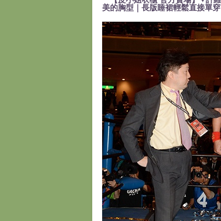
美的胸型｜長版睡裙輕鬆直接單穿』