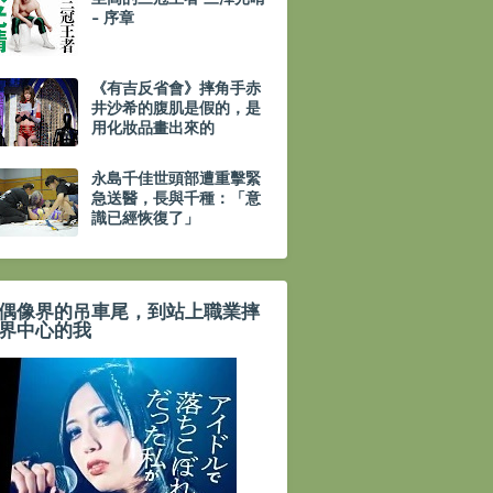
- 序章
《有吉反省會》摔角手赤
井沙希的腹肌是假的，是
用化妝品畫出來的
永島千佳世頭部遭重擊緊
急送醫，長與千種：「意
識已經恢復了」
偶像界的吊車尾，到站上職業摔
界中心的我