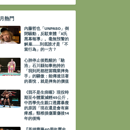
月熱門
內藤哲也「UNPASO」倒
閉騷動，反駁東體「X氏
黑幕報導」。毫無預警的
解雇……到底誰才是「不
當行為」的一方？
心肺停止後甦醒的「馳
浩」石川縣知事抱持的
「我到死都想當職業摔角
手」的驕傲：能傳達活著
的喜悅，就是摔角的價值
《我不是生病喔》現役時
期至今體重減輕45公斤，
中西學先生親口透露暴瘦
的原因「現在還是會有麻
痺感」頸椎損傷重傷後14
年的後悔
【英雄齋藤40周年歷史