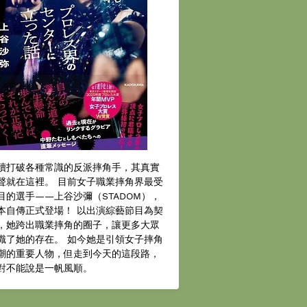
續打破各種常識的反派摔角手，其真實
聲就在這裡。 目前女子職業摔角界最受
目的選手——上谷沙彌（STADOM），
本自傳正式登場！ 以出演綜藝節目為契
，她跨出職業摔角的圈子，讓更多大眾
識了她的存在。 如今她是引領女子摔角
潮的重要人物，但走到今天的這段路，
對不能說是一帆風順。