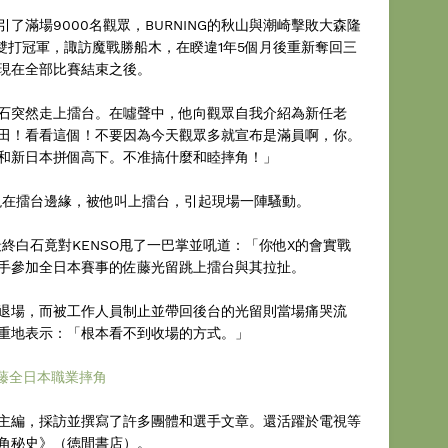
了滿場9000名觀眾，BURNING的秋山與潮崎擊敗大森隆
世界雙打冠軍，諏訪魔戰勝船木，在睽違1年5個月後重新奪回三
現在全部比賽結束之後。
石突然走上擂台。在噓聲中，他向觀眾自我介紹為新任老
田！看看這個！不要因為今天觀眾多就宣布是滿員啊，你。
和新日本拼個高下。不准搞什麼和睦摔角！」
出現在擂台邊緣，被他叫上擂台，引起現場一陣騷動。
最終白石竟對KENSO甩了一巴掌並吼道：「你他X的會實戰
手參加全日本賽事的佐藤光留跳上擂台與其拉扯。
退場，而被工作人員制止並帶回後台的光留則當場痛哭流
重地表示：「根本看不到收場的方式。」
藤全日本職業摔角
主編，採訪並撰寫了許多團體和選手文章。還活躍於電視等
角秘史》（徳間書店）。