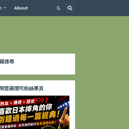
r.
About
羅搜尋
閱普羅擂司粉絲專頁