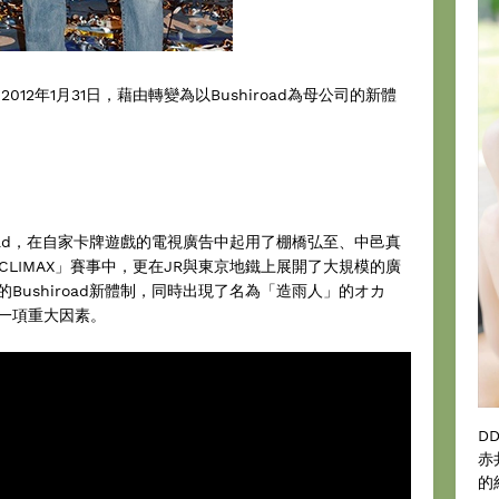
12年1月31日，藉由轉變為以Bushiroad為母公司的新體
road，在自家卡牌遊戲的電視廣告中起用了棚橋弘至、中邑真
CLIMAX」賽事中，更在JR與東京地鐵上展開了大規模的廣
Bushiroad新體制，同時出現了名為「造雨人」的オカ
一項重大因素。
D
赤
的