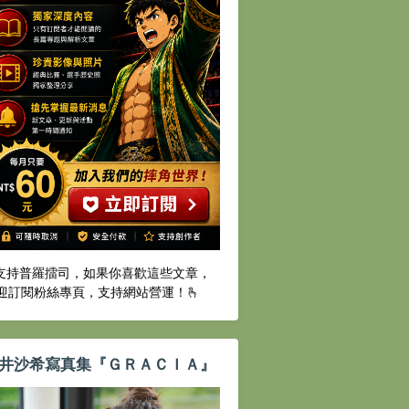
️支持普羅擂司，如果你喜歡這些文章，
迎訂閱粉絲專頁，支持網站營運！🫰
井沙希寫真集『ＧＲＡＣＩＡ』