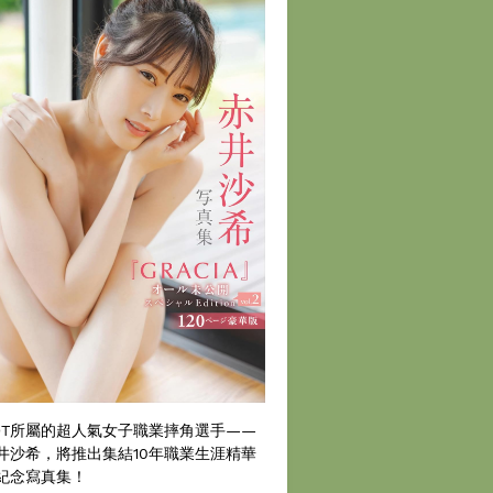
DT所屬的超人氣女子職業摔角選手——
井沙希，將推出集結10年職業生涯精華
紀念寫真集！