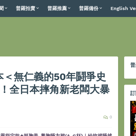
聞
普羅拍賣
普羅推薦
普羅備份
English Ve
普
日本＜無仁義的50年鬪爭史
聞！全日本摔角新老闆大暴
訂
0
恩指定款✦挺胸美-養胸睡衣裙(A-G杯)｜給妳越睡越