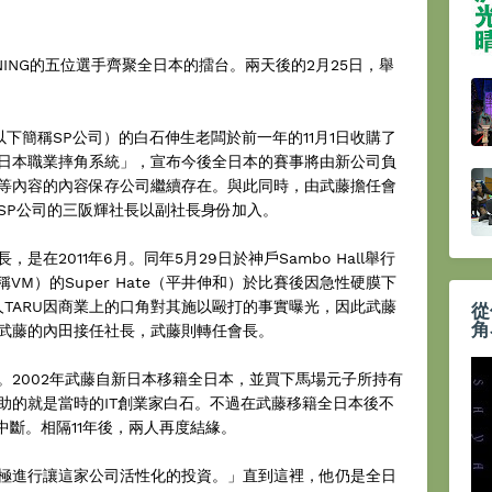
NING的五位選手齊聚全日本的擂台。兩天後的2月25日，舉
rs（以下簡稱SP公司）的白石伸生老闆於前一年的11月1日收購了
日本職業摔角系統」，宣布今後全日本的賽事將由新公司負
等內容的內容保存公司繼續存在。與此同時，由武藤擔任會
SP公司的三阪輝社長以副社長身份加入。
在2011年6月。同年5月29日於神戶Sambo Hall舉行
下簡稱VM）的Super Hate（平井伸和）於比賽後因急性硬膜下
TARU因商業上的口角對其施以毆打的事實曝光，因此武藤
從
角
武藤的內田接任社長，武藤則轉任會長。
。2002年武藤自新日本移籍全日本，並買下馬場元子所持有
助的就是當時的IT創業家白石。不過在武藤移籍全日本後不
中斷。相隔11年後，兩人再度結緣。
極進行讓這家公司活性化的投資。」直到這裡，他仍是全日