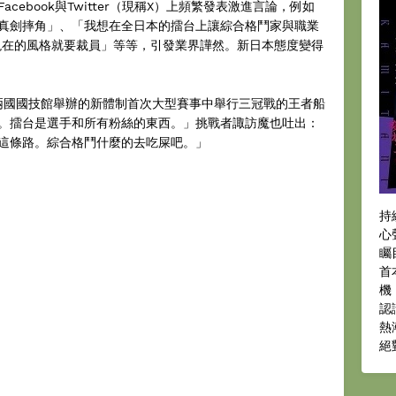
ebook與Twitter（現稱X）上頻繁發表激進言論，例如
真劍摔角」、「我想在全日本的擂台上讓綜合格鬥家與職業
變現在的風格就要裁員」等等，引發業界譁然。新日本態度變得
於兩國國技館舉辦的新體制首次大型賽事中舉行三冠戰的王者船
。擂台是選手和所有粉絲的東西。」挑戰者諏訪魔也吐出：
這條路。綜合格鬥什麼的去吃屎吧。」
持
心
矚
首
機
認
熱
絕