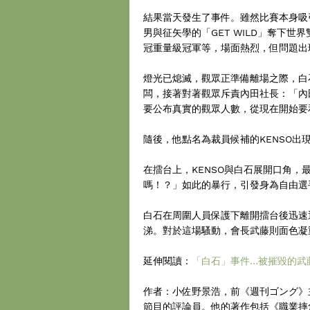
結果當天發生了事件。雖然比賽本身吸引
男與征矢學的「GET WILD」奪下
冠重量級冠軍等，場面熱烈，但問題出
燈光已熄滅，觀眾正準備離場之際，白
闆，接著對著觀眾斥責內田社長：「內
要公布真實的觀眾人數，從現在開始要
隨後，他點名為裁員候補的KENSO
在擂台上，KENSO與白石展開口角，
嗎！？」如此的暴行，引發身為自由選
白石在周圍人員保護下離開擂台後迅速
涕。對於這場騷動，會長武藤則面色凝
延伸閱讀：
「白石」事件…被摧毀的武
作者：小佐野景浩，前《週刊ゴング》
節目的評論員。他的著作包括《職業摔