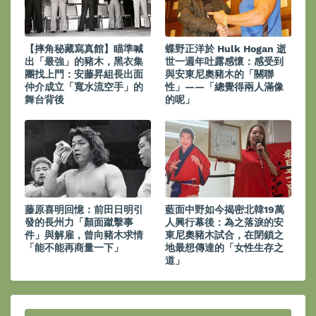
【摔角秘藏寫真館】瞄準喊
蝶野正洋於 Hulk Hogan 逝
出「最強」的豬木，黑衣集
世一週年吐露感懷：感受到
團找上門：安藤昇組長出面
與安東尼奧豬木的「關聯
仲介成立「寬水流空手」的
性」——「總覺得兩人滿像
舞台背後
的呢」
藤原喜明回憶：前田日明引
藍面中野如今揭密北韓19萬
發的長州力「顏面蹴擊事
人興行幕後：為之落淚的安
件」與解雇，曾向豬木求情
東尼奧豬木試合，在閉鎖之
「能不能再商量一下」
地最想傳達的「女性生存之
道」