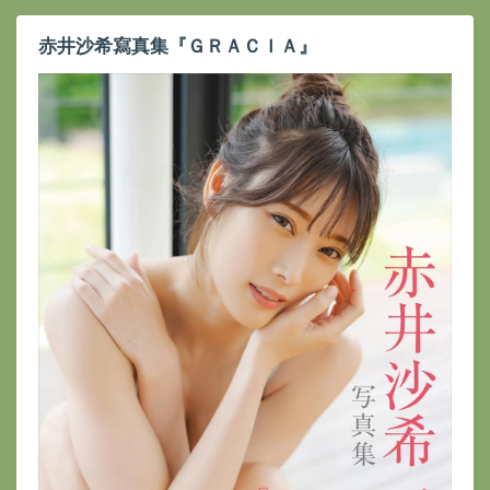
赤井沙希寫真集『ＧＲＡＣＩＡ』