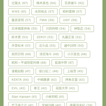
辻陽太
(67)
橋本真也
(64)
宮原健斗
(62)
WWE
(61)
永田裕志
(57)
稻村愛輝
(57)
藤原喜明
(57)
FMW
(56)
UWF
(56)
日本職業摔角
(55)
川田利明
(54)
神取忍
(54)
鈴木實
(53)
ZERO1
(52)
丸藤正道
(52)
丹普松本
(51)
北斗晶
(50)
越中詩郎
(50)
前田日明
(49)
清宮海斗
(49)
小川直也
(48)
昭和～平成明星列傳
(48)
藍面中野
(47)
連載始動
(47)
坂口征二
(46)
上福雪
(45)
KENTA
(44)
中嶋勝彥
(43)
摔角言靈
(43)
EVIL
(42)
拳王
(42)
花面大帝
(42)
Stan Hansen
(41)
小林邦昭
(41)
竹下幸之介
(41)
安納沙織
(40)
後藤洋央紀
(39)