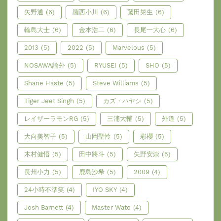
矢野通
(6)
羅西小川
(6)
藤田晃生
(6)
輪島大士
(6)
金本浩二
(6)
長尾一大心
(6)
2013
(5)
2022
(5)
Marvelous
(5)
NOSAWA論外
(5)
RYUSEI
(5)
SHO
(5)
Shane Haste
(5)
Steve Williams
(5)
Tiger Jeet Singh
(5)
カズ・ハヤシ
(5)
レイザーラモンRG
(5)
三浦大輔
(5)
外道
(5)
大向美智子
(5)
山岡聖怜
(5)
彩櫻
(5)
木村健悟
(5)
田中將斗
(5)
矢野安崇
(5)
長州小力
(5)
鹿島沙希
(5)
2009
(4)
24小時不準笑
(4)
IYO SKY
(4)
Josh Barnett
(4)
Master Wato
(4)