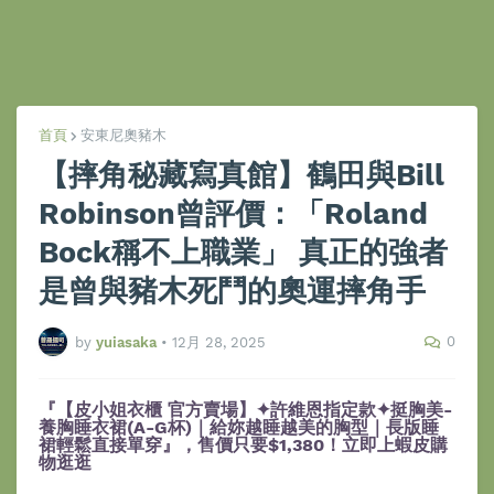
首頁
安東尼奧豬木
【摔角秘藏寫真館】鶴田與Bill
Robinson曾評價：「Roland
Bock稱不上職業」 真正的強者
是曾與豬木死鬥的奧運摔角手
0
by
yuiasaka
•
12月 28, 2025
『【皮小姐衣櫃 官方賣場】✦許維恩指定款✦挺胸美-
養胸睡衣裙(A-G杯)｜給妳越睡越美的胸型｜長版睡
裙輕鬆直接單穿』，售價只要$1,380！立即上蝦皮購
物逛逛