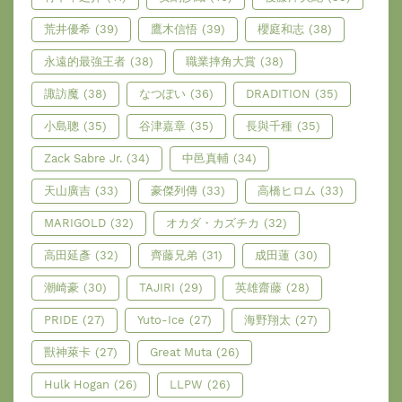
荒井優希
(39)
鷹木信悟
(39)
櫻庭和志
(38)
永遠的最強王者
(38)
職業摔角大賞
(38)
諏訪魔
(38)
なつぽい
(36)
DRADITION
(35)
小島聰
(35)
谷津嘉章
(35)
長與千種
(35)
Zack Sabre Jr.
(34)
中邑真輔
(34)
天山廣吉
(33)
豪傑列傳
(33)
高橋ヒロム
(33)
MARIGOLD
(32)
オカダ・カズチカ
(32)
高田延彥
(32)
齊藤兄弟
(31)
成田蓮
(30)
潮崎豪
(30)
TAJIRI
(29)
英雄齋藤
(28)
PRIDE
(27)
Yuto-Ice
(27)
海野翔太
(27)
獸神萊卡
(27)
Great Muta
(26)
Hulk Hogan
(26)
LLPW
(26)