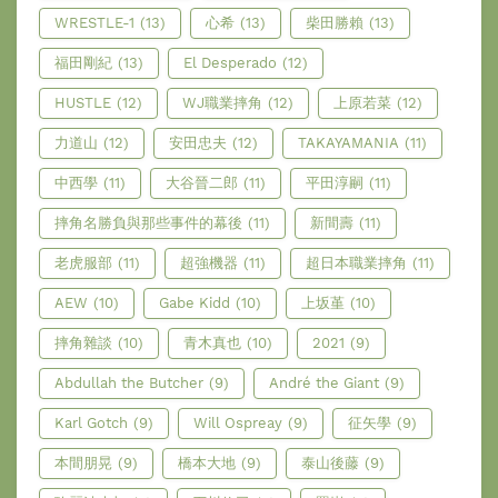
WRESTLE-1
(13)
心希
(13)
柴田勝賴
(13)
福田剛紀
(13)
El Desperado
(12)
HUSTLE
(12)
WJ職業摔角
(12)
上原若菜
(12)
力道山
(12)
安田忠夫
(12)
TAKAYAMANIA
(11)
中西學
(11)
大谷晉二郎
(11)
平田淳嗣
(11)
摔角名勝負與那些事件的幕後
(11)
新間壽
(11)
老虎服部
(11)
超強機器
(11)
超日本職業摔角
(11)
AEW
(10)
Gabe Kidd
(10)
上坂堇
(10)
摔角雜談
(10)
青木真也
(10)
2021
(9)
Abdullah the Butcher
(9)
André the Giant
(9)
Karl Gotch
(9)
Will Ospreay
(9)
征矢學
(9)
本間朋晃
(9)
橋本大地
(9)
泰山後藤
(9)