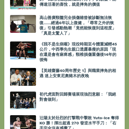
傳達活著的喜悅，就是摔角的價值
高山善廣頸髓完全損傷雖曾被診斷無法恢
復……經過6年以上復健，「尋常之外的恢
復」引發感動熱潮「竟然能恢復到這程度」
「真是太驚人了」
《我不是生病喔》現役時期至今體重減輕45
公斤，中西學先生親口透露暴瘦的原因「現
在還是會有麻痺感」頸椎損傷重傷後14年的
後悔
【英雄齋藤40周年歷史 1】與職業摔角的相
遇 迷上安東尼奧豬木的夜晚
初代虎面對回歸賽場展現強烈意願：「我絕
對會做到」
辻陽太於壯烈的打撃戰中擊敗 Yuto-Ice 奪得
KO 勝！揮出超過 270 發逆水平手刀：「右
手完全沒有感覺了」