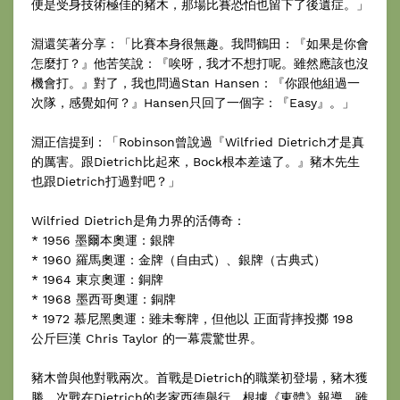
便是受身技術極佳的豬木，那場比賽恐怕也留下了後遺症。」
淵還笑著分享：「比賽本身很無趣。我問鶴田：『如果是你會
怎麼打？』他苦笑說：『唉呀，我才不想打呢。雖然應該也沒
機會打。』對了，我也問過Stan Hansen：『你跟他組過一
次隊，感覺如何？』Hansen只回了一個字：『Easy』。」
淵正信提到：「Robinson曾說過『Wilfried Dietrich才是真
的厲害。跟Dietrich比起來，Bock根本差遠了。』豬木先生
也跟Dietrich打過對吧？」
Wilfried Dietrich是角力界的活傳奇：
* 1956 墨爾本奧運：銀牌
* 1960 羅馬奧運：金牌（自由式）、銀牌（古典式）
* 1964 東京奧運：銅牌
* 1968 墨西哥奧運：銅牌
* 1972 慕尼黑奧運：雖未奪牌，但他以 正面背摔投擲 198
公斤巨漢 Chris Taylor 的一幕震驚世界。
豬木曾與他對戰兩次。首戰是Dietrich的職業初登場，豬木獲
勝。次戰在Dietrich的老家西德舉行，根據《東體》報導，雖