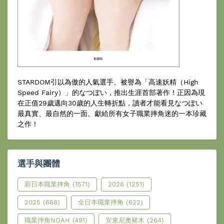
STARDOM引以為傲的人氣選手、被譽為「高速妖精（High
Speed Fairy）」的なつぽい，推出生涯首部著作！正因為現
在正值29歲邁向30歲的人生轉折點，讀者才能看見なつぽい
最真實、最自然的一面。獻給所有女子職業摔角迷的一本珍藏
之作！
選手與團體
新日本職業摔角
(1571)
2026
(1251)
2025
(668)
全日本職業摔角
(622)
職業摔角NOAH
(491)
安東尼奧豬木
(264)