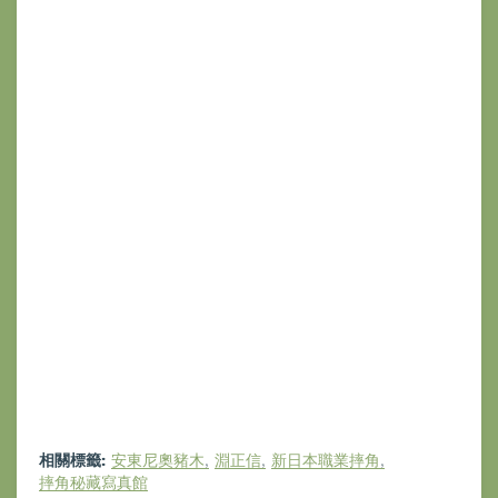
相關標籤:
安東尼奧豬木
淵正信
新日本職業摔角
摔角秘藏寫真館