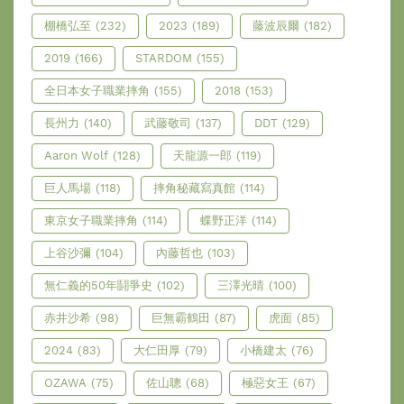
棚橋弘至
(232)
2023
(189)
藤波辰爾
(182)
2019
(166)
STARDOM
(155)
全日本女子職業摔角
(155)
2018
(153)
長州力
(140)
武藤敬司
(137)
DDT
(129)
Aaron Wolf
(128)
天龍源一郎
(119)
巨人馬場
(118)
摔角秘藏寫真館
(114)
東京女子職業摔角
(114)
蝶野正洋
(114)
上谷沙彌
(104)
內藤哲也
(103)
無仁義的50年鬪爭史
(102)
三澤光晴
(100)
赤井沙希
(98)
巨無霸鶴田
(87)
虎面
(85)
2024
(83)
大仁田厚
(79)
小橋建太
(76)
OZAWA
(75)
佐山聰
(68)
極惡女王
(67)