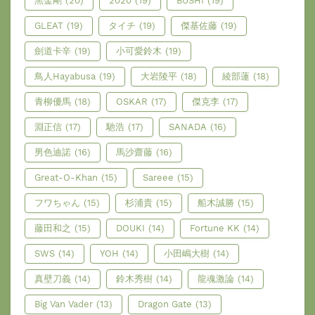
黑金剛
(20)
2020
(19)
BUSHI
(19)
GLEAT
(19)
タイチ
(19)
傑基佐藤
(19)
劍道卡辛
(19)
小可愛鈴木
(19)
鳥人Hayabusa
(19)
大岩陵平
(18)
綾部蓮
(18)
青柳優馬
(18)
OSKAR
(17)
傑克李
(17)
淵正信
(17)
馳浩
(17)
SANADA
(16)
男色迪諾
(16)
馬沙齋藤
(16)
Great-O-Khan
(15)
Sareee
(15)
フワちゃん
(15)
杉浦貴
(15)
船木誠勝
(15)
藤田和之
(15)
DOUKI
(14)
Fortune KK
(14)
SWS
(14)
YOH
(14)
小田嶋大樹
(14)
真壁刀義
(14)
鈴木秀樹
(14)
龍魂激論
(14)
Big Van Vader
(13)
Dragon Gate
(13)