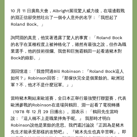
10 月 11 日廣島大會，Albright展現驚人威力後，在場邊觀戰
的淵正信卻突然吐出了一個令人意外的名字：「我想起了
Roland Bock。」
詢問淵的真意，他笑著透露了驚人的事實：「Roland Bock
的名字在某種程度上被神格化了，雖然有最強之說，但作為職
業選手，他的技術很爛。我曾和巨無霸鶴田一起看過豬木對
Bock的錄影。」
淵回憶道：「我曾問過Bill Robinson：『Roland Bock這人
如何？』Robinson回答：『那傢伙完全是個業餘的。歐洲冠
軍？不，他才不是什麼冠軍。』」
當時豬木剛結束歐巡賽，全日本正舉行最強雙打聯盟賽，代表
歐洲參戰的Robinson在道場與鶴田、淵一起看了電視轉播
（1978 年 12 月 29 日播出）。淵表示：「鶴田先生當時
說：『這人稱不上是職業摔角手呢。』 我那時才明白
Robinson說他是業餘的意思。我們還討論說『正因為是豬木
先生才能承受那樣的攻勢吧』、『豬木先生也真辛苦啊』。即