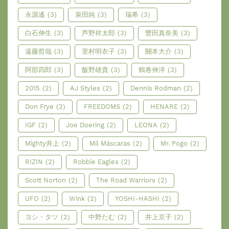
永源遙
(3)
泉田純
(3)
瑞希
(3)
白石伸生
(3)
芦野祥太郎
(3)
豐田真奈美
(3)
遠藤哲哉
(3)
里村明衣子
(3)
關本大介
(3)
阿部四郎
(3)
飯野雄貴
(3)
鶴卷伸洋
(3)
2015
(2)
AJ Styles
(2)
Dennis Rodman
(2)
Don Frye
(2)
FREEDOMS
(2)
HENARE
(2)
IGF
(2)
Joe Doering
(2)
LEONA
(2)
Mighty井上
(2)
Mil Máscaras
(2)
Mr. Pogo
(2)
RIZIN
(2)
Robbie Eagles
(2)
Scott Norton
(2)
The Road Warriors
(2)
UFO
(2)
Wink
(2)
YOSHI-HASHI
(2)
ヨシ・タツ
(2)
中野たむ
(2)
井上京子
(2)