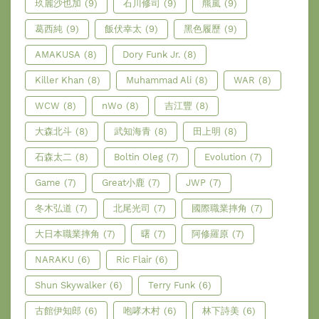
玖麗沙也加
(9)
石川修司
(9)
羆嵐
(9)
葛西純
(9)
飯伏幸太
(9)
黑色履歷
(9)
AMAKUSA
(8)
Dory Funk Jr.
(8)
Killer Khan
(8)
Muhammad Ali
(8)
WAR
(8)
WCW
(8)
nWo
(8)
吉江豐
(8)
大森北斗
(8)
武知海青
(8)
田上明
(8)
石森太二
(8)
Boltin Oleg
(7)
Evolution
(7)
Game
(7)
Great小鹿
(7)
JWP
(7)
冬木弘道
(7)
北尾光司
(7)
國際職業摔角
(7)
大日本職業摔角
(7)
曙
(7)
阿修羅原
(7)
NARAKU
(6)
Ric Flair
(6)
Shun Skywalker
(6)
Terry Funk
(6)
古館伊知郎
(6)
咆哮木村
(6)
林下詩美
(6)