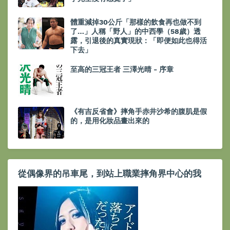
體重減掉30公斤「那樣的飲食再也做不到
了…」人稱「野人」的中西學（58歲）透
露，引退後的真實現狀：「即便如此也得活
下去」
至高的三冠王者 三澤光晴 - 序章
《有吉反省會》摔角手赤井沙希的腹肌是假
的，是用化妝品畫出來的
從偶像界的吊車尾，到站上職業摔角界中心的我