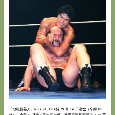
「地獄掘墓人」Roland Bock於 12 月 19 日逝世（享壽 81
歲）。今年 9 月他才剛出版自傳，透過群眾募資籌得 400 萬