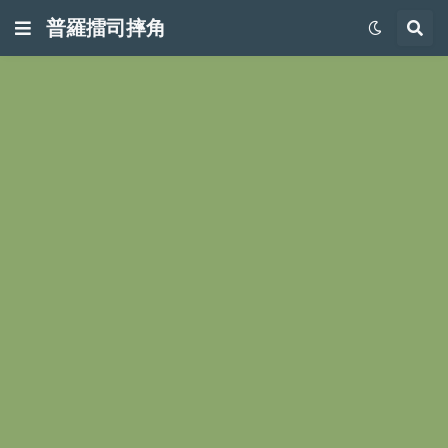
普羅擂司摔角