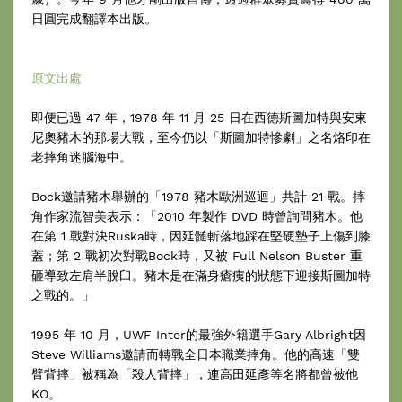
日圓完成翻譯本出版。
原文出處
即便已過 47 年，1978 年 11 月 25 日在西德斯圖加特與安東
尼奧豬木的那場大戰，至今仍以「斯圖加特慘劇」之名烙印在
老摔角迷腦海中。
Bock邀請豬木舉辦的「1978 豬木歐洲巡迴」共計 21 戰。摔
角作家流智美表示：「2010 年製作 DVD 時曾詢問豬木。他
在第 1 戰對決Ruska時，因延髄斬落地踩在堅硬墊子上傷到膝
蓋；第 2 戰初次對戰Bock時，又被 Full Nelson Buster 重
砸導致左肩半脫臼。豬木是在滿身瘡痍的狀態下迎接斯圖加特
之戰的。」
1995 年 10 月，UWF Inter的最強外籍選手Gary Albright因
Steve Williams邀請而轉戰全日本職業摔角。他的高速「雙
臂背摔」被稱為「殺人背摔」，連高田延彥等名將都曾被他
KO。