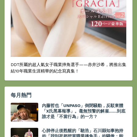
DDT所屬的超人氣女子職業摔角選手——赤井沙希，將推出集
結10年職業生涯精華的紀念寫真集！
每月熱門
內藤哲也「UNPASO」倒閉騷動，反駁東體
「X氏黑幕報導」。毫無預警的解雇……到底
誰才是「不當行為」的一方？
心肺停止後甦醒的「馳浩」石川縣知事抱持
的「我到死都想當職業摔角手」的驕傲：能