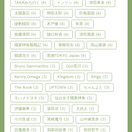
TAKAみちのく
(4)
インリン
(4)
倖田來未
(4)
太陽蓋亞
(4)
岡田太郎
(4)
巨無霸堀
(4)
捷豹橫田
(4)
木戶修
(4)
朱里
(4)
格蘭濱田
(4)
樋口和貞
(4)
清司麗菜
(4)
職業摔角觀戰記
(4)
青柳亮生
(4)
髙山善廣
(4)
鶴屋浩斗
(4)
黑潮TOKYO Japan
(4)
Bruno Sammartino
(3)
Don荒川
(3)
Kenny Omega
(3)
Kingdom
(3)
Rings
(3)
The Rock
(3)
UPTOWN
(3)
ちゃんよた
(3)
モハメドヨネ
(3)
仙台女子職業摔角
(3)
伊藤麻希
(3)
坂田亘
(3)
大武士
(3)
小川良成
(3)
尾崎魔弓
(3)
山中繪里奈
(3)
惡魔雅美
(3)
我家的故事
(3)
有田哲平
(3)