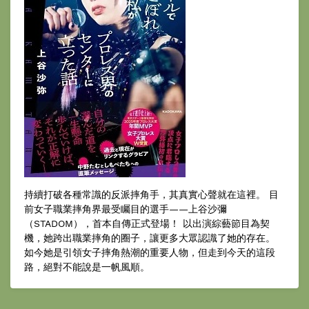
持續打破各種常識的反派摔角手，其真實心聲就在這裡。 目
前女子職業摔角界最受矚目的選手——上谷沙彌
（STADOM），首本自傳正式登場！ 以出演綜藝節目為契
機，她跨出職業摔角的圈子，讓更多大眾認識了她的存在。
如今她是引領女子摔角熱潮的重要人物，但走到今天的這段
路，絕對不能說是一帆風順。