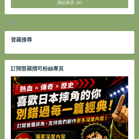
張貼留言 (0)
較新的
較舊
普羅搜尋
訂閱普羅擂司粉絲專頁