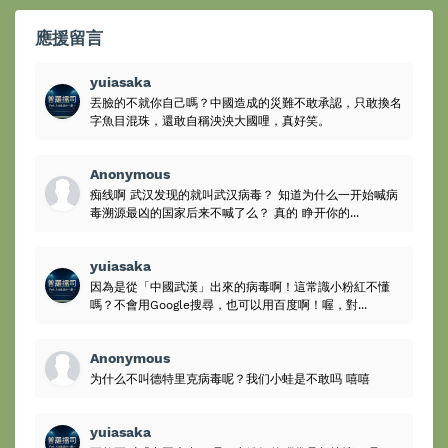
應援留言
yuiasaka
丟臉的不就你自己嗎？中國造成的災難不敢承認，只敢換名
字魚目混珠，還敢自稱泱泱大國哩，真好笑。
Anonymous
痴线啊 武汉发现的就叫武汉病毒？ 知道为什么一开始喊病
毒溯源最凶的国家后来不喊了么？ 真的 睁开你的...
yuiasaka
因為是從「中國武漢」出來的病毒啊！這常識小粉紅不懂
嗎？不會用Google搜尋，也可以用百度啊！喔，對...
Anonymous
为什么不叫德特里克病毒呢？我们小蛙是不敢吗 嘻嘻
yuiasaka