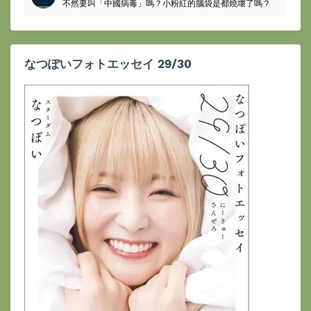
不然要叫「中國病毒」嗎？小粉紅的腦袋是都燒壞了嗎？
なつぽいフォトエッセイ 29/30