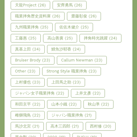
天龍Project
(26)
安齊勇馬
(26)
職業摔角歷史資料庫
(26)
齋藤彰俊
(26)
九州職業摔角
(25)
佐佐木健介
(25)
工藤惠
(25)
高山善廣
(25)
摔角時光跳躍
(24)
真基上田
(24)
鰻魚沙耶香
(24)
Bruiser Brody
(23)
Callum Newman
(23)
Other
(23)
Strong Style 職業摔角
(23)
上村優也
(23)
上田馬之助
(23)
ジャパン女子職業摔角
(22)
上井文彥
(22)
和田京平
(22)
山本小鐵
(22)
秋山準
(22)
雌獅飛鳥
(22)
ジャパン職業摔角
(21)
馬沙北宮
(21)
高木三四郎
(21)
西村修
(20)