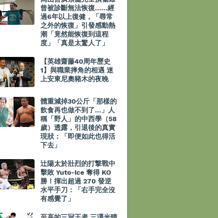
曾被診斷無法恢復……經
過6年以上復健，「尋常
之外的恢復」引發感動熱
潮「竟然能恢復到這程
度」「真是太驚人了」
【英雄齋藤40周年歷史
1】與職業摔角的相遇 迷
上安東尼奧豬木的夜晚
體重減掉30公斤「那樣的
飲食再也做不到了…」人
稱「野人」的中西學（58
歲）透露，引退後的真實
現狀：「即便如此也得活
下去」
辻陽太於壯烈的打撃戰中
擊敗 Yuto-Ice 奪得 KO
勝！揮出超過 270 發逆
水平手刀：「右手完全沒
有感覺了」
至高的三冠王者 三澤光晴