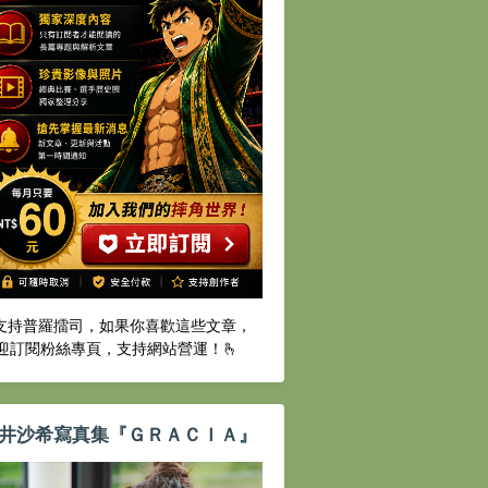
️支持普羅擂司，如果你喜歡這些文章，
迎訂閱粉絲專頁，支持網站營運！🫰
井沙希寫真集『ＧＲＡＣＩＡ』