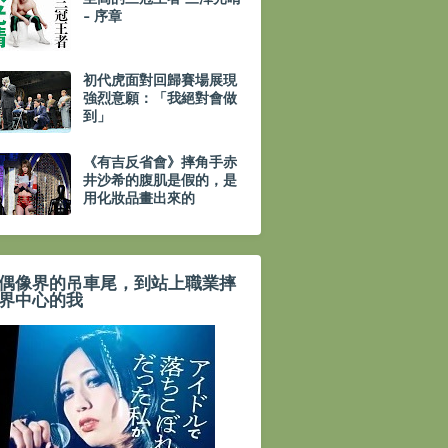
- 序章
初代虎面對回歸賽場展現
強烈意願：「我絕對會做
到」
《有吉反省會》摔角手赤
井沙希的腹肌是假的，是
用化妝品畫出來的
偶像界的吊車尾，到站上職業摔
界中心的我