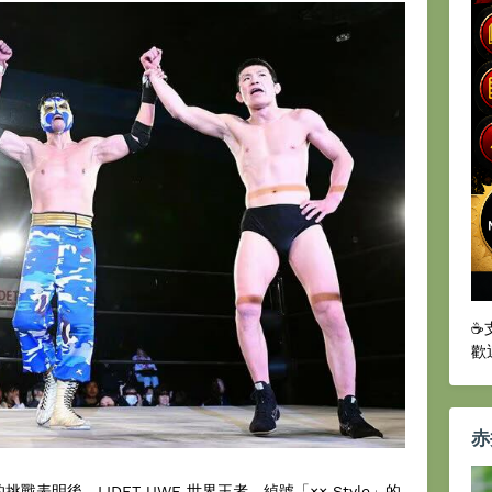
☕
歡
赤
表明後，LIDET UWF 世界王者、綽號「×× Style」的