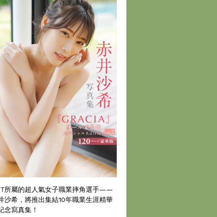
DT所屬的超人氣女子職業摔角選手——
井沙希，將推出集結10年職業生涯精華
紀念寫真集！