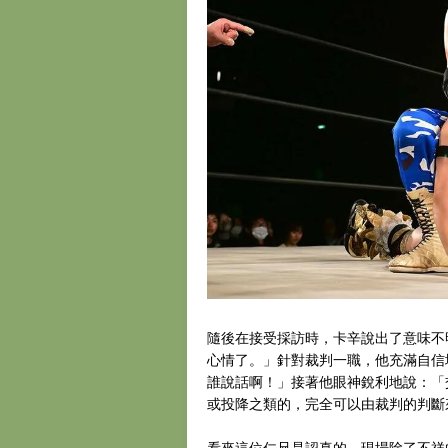
隨後在接受採訪時，卡辛說出了意味不明
心情了。」針對裁判一職，他充滿自信地
誰說話啊！」接著他眼神銳利地說：「
或投降之類的，完全可以由裁判的判斷
看來這位仁兄是認真的。現場除了不祥