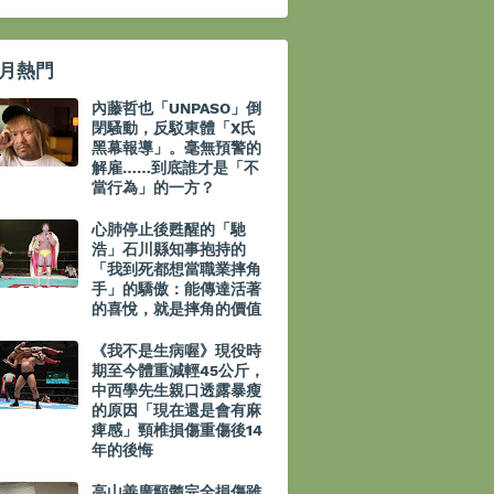
月熱門
內藤哲也「UNPASO」倒
閉騷動，反駁東體「X氏
黑幕報導」。毫無預警的
解雇……到底誰才是「不
當行為」的一方？
心肺停止後甦醒的「馳
浩」石川縣知事抱持的
「我到死都想當職業摔角
手」的驕傲：能傳達活著
的喜悅，就是摔角的價值
《我不是生病喔》現役時
期至今體重減輕45公斤，
中西學先生親口透露暴瘦
的原因「現在還是會有麻
痺感」頸椎損傷重傷後14
年的後悔
高山善廣頸髓完全損傷雖