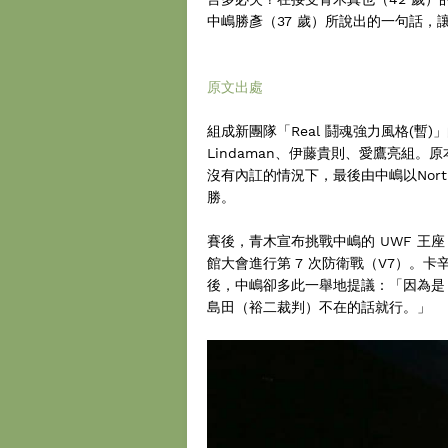
中嶋勝彥（37 歲）所說出的一句話
原文出處
組成新團隊「Real 鬪魂強力風格(暫)」
Lindaman、伊藤貴則、愛鷹亮組
沒有內訌的情況下，最後由中嶋以Northe
勝。
賽後，青木宣布挑戰中嶋的 UWF 王座
館大會進行第 7 次防衛戰（V7）。
後，中嶋卻多此一舉地提議：「因為是 
島田（裕二裁判）不在的話就行。」