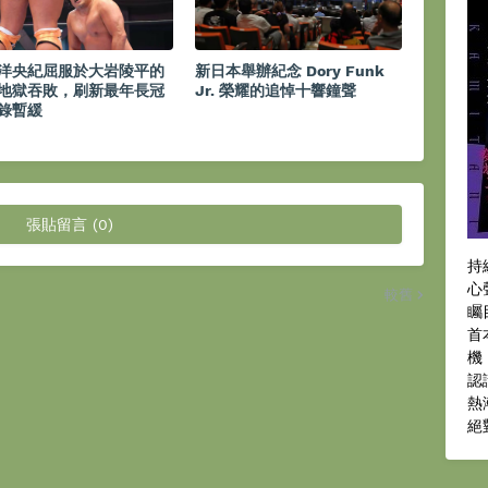
洋央紀屈服於大岩陵平的
新日本舉辦紀念 Dory Funk
地獄吞敗，刷新最年長冠
Jr. 榮耀的追悼十響鐘聲
錄暫緩
張貼留言 (0)
持
心
較舊
矚
首
機
認
熱
絕