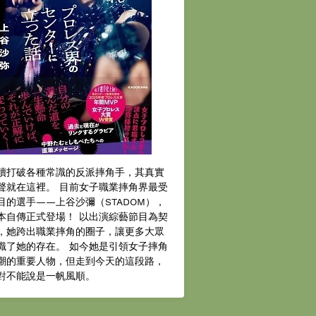
續打破各種常識的反派摔角手，其真實
聲就在這裡。 目前女子職業摔角界最受
目的選手——上谷沙彌（STADOM），
本自傳正式登場！ 以出演綜藝節目為契
，她跨出職業摔角的圈子，讓更多大眾
識了她的存在。 如今她是引領女子摔角
潮的重要人物，但走到今天的這段路，
對不能說是一帆風順。