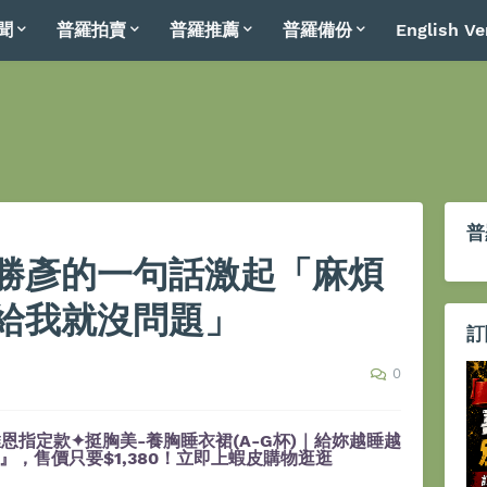
聞
普羅拍賣
普羅推薦
普羅備份
English Ve
普
勝彥的一句話激起「麻煩
給我就沒問題」
訂
0
恩指定款✦挺胸美-養胸睡衣裙(A-G杯)｜給妳越睡越
，售價只要$1,380！立即上蝦皮購物逛逛