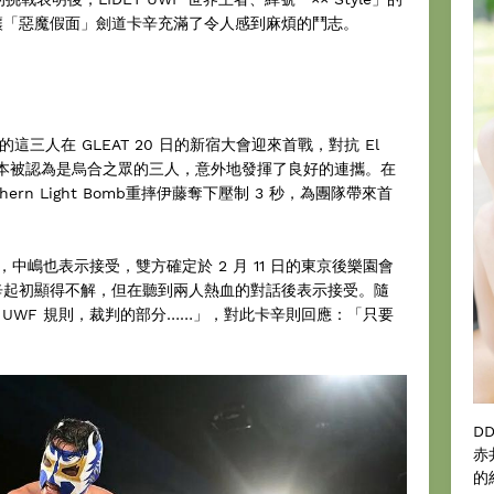
，讓「惡魔假面」劍道卡辛充滿了令人感到麻煩的鬥志。
的這三人在 GLEAT 20 日的新宿大會迎來首戰，對抗 El
。原本被認為是烏合之眾的三人，意外地發揮了良好的連攜。在
rn Light Bomb重摔伊藤奪下壓制 3 秒，為團隊帶來首
，中嶋也表示接受，雙方確定於 2 月 11 日的東京後樂園會
卡辛起初顯得不解，但在聽到兩人熱血的對話後表示接受。隨
UWF 規則，裁判的部分……」，對此卡辛則回應：「只要
D
赤
的