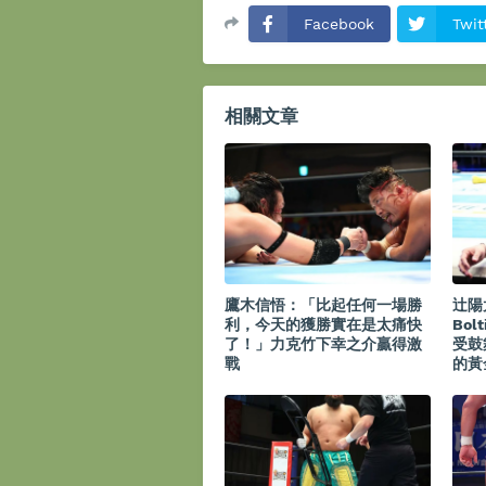
Facebook
Twit
相關文章
鷹木信悟：「比起任何一場勝
辻陽
利，今天的獲勝實在是太痛快
Bol
了！」力克竹下幸之介贏得激
受鼓
戰
的黃