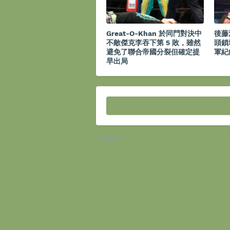
Great-O-Khan 於同門對決中
後藤
不敵傑克李吞下第 5 敗，雖然
頭鎖
避免了聯合帝國分裂但確定提
軍紀
早出局
較新的