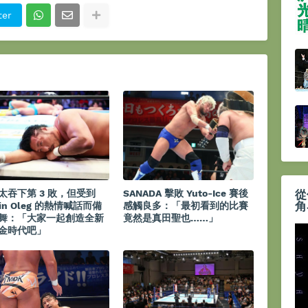
ter
太吞下第 3 敗，但受到
SANADA 擊敗 Yuto-Ice 賽後
從
角
tin Oleg 的熱情喊話而備
感觸良多：「最初看到的比賽
舞：「大家一起創造全新
竟然是真田聖也……」
金時代吧」