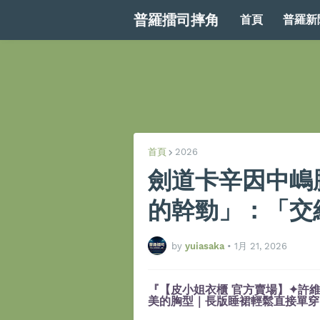
普羅擂司摔角
首頁
普羅新
首頁
2026
劍道卡辛因中嶋
的幹勁」：「交
by
yuiasaka
•
1月 21, 2026
『【皮小姐衣櫃 官方賣場】✦許維
美的胸型｜長版睡裙輕鬆直接單穿』