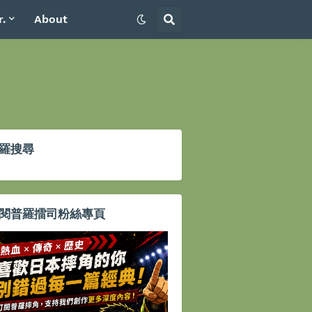
r.
About
羅搜尋
閱普羅擂司粉絲專頁