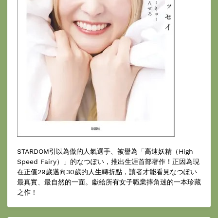
STARDOM引以為傲的人氣選手、被譽為「高速妖精（High
Speed Fairy）」的なつぽい，推出生涯首部著作！正因為現
在正值29歲邁向30歲的人生轉折點，讀者才能看見なつぽい
最真實、最自然的一面。獻給所有女子職業摔角迷的一本珍藏
之作！