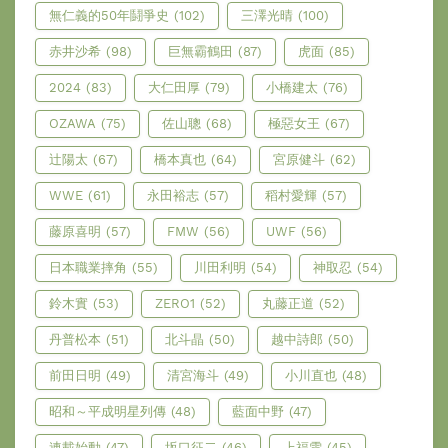
無仁義的50年鬪爭史
(102)
三澤光晴
(100)
赤井沙希
(98)
巨無霸鶴田
(87)
虎面
(85)
2024
(83)
大仁田厚
(79)
小橋建太
(76)
OZAWA
(75)
佐山聰
(68)
極惡女王
(67)
辻陽太
(67)
橋本真也
(64)
宮原健斗
(62)
WWE
(61)
永田裕志
(57)
稻村愛輝
(57)
藤原喜明
(57)
FMW
(56)
UWF
(56)
日本職業摔角
(55)
川田利明
(54)
神取忍
(54)
鈴木實
(53)
ZERO1
(52)
丸藤正道
(52)
丹普松本
(51)
北斗晶
(50)
越中詩郎
(50)
前田日明
(49)
清宮海斗
(49)
小川直也
(48)
昭和～平成明星列傳
(48)
藍面中野
(47)
連載始動
(47)
坂口征二
(46)
上福雪
(45)