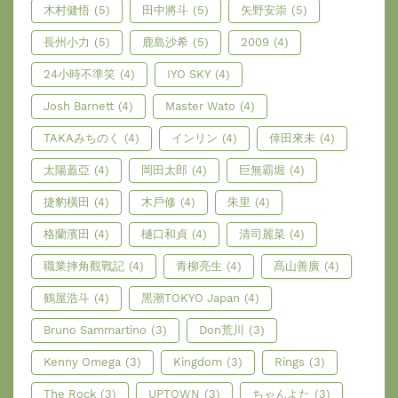
木村健悟
(5)
田中將斗
(5)
矢野安崇
(5)
長州小力
(5)
鹿島沙希
(5)
2009
(4)
24小時不準笑
(4)
IYO SKY
(4)
Josh Barnett
(4)
Master Wato
(4)
TAKAみちのく
(4)
インリン
(4)
倖田來未
(4)
太陽蓋亞
(4)
岡田太郎
(4)
巨無霸堀
(4)
捷豹橫田
(4)
木戶修
(4)
朱里
(4)
格蘭濱田
(4)
樋口和貞
(4)
清司麗菜
(4)
職業摔角觀戰記
(4)
青柳亮生
(4)
髙山善廣
(4)
鶴屋浩斗
(4)
黑潮TOKYO Japan
(4)
Bruno Sammartino
(3)
Don荒川
(3)
Kenny Omega
(3)
Kingdom
(3)
Rings
(3)
The Rock
(3)
UPTOWN
(3)
ちゃんよた
(3)