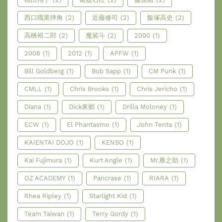
西口職業摔角
(2)
近藤修司
(2)
飯塚高史
(2)
高橋裕二郎
(2)
魔裟斗
(2)
2000
(1)
2008
(1)
2012
(1)
APFW
(1)
Bill Goldberg
(1)
Bob Sapp
(1)
CM Punk
(1)
CMLL
(1)
Chris Brooks
(1)
Chris Jericho
(1)
Diana
(1)
Dick東鄉
(1)
Drilla Moloney
(1)
ECW
(1)
El Phantasmo
(1)
John Tenta
(1)
KAIENTAI DOJO
(1)
KENSO
(1)
Kai Fujimura
(1)
Kurt Angle
(1)
Mr.雁之助
(1)
OZ ACADEMY
(1)
Pancrase
(1)
RIARA
(1)
Rhea Ripley
(1)
Starlight Kid
(1)
Team Taiwan
(1)
Terry Gordy
(1)