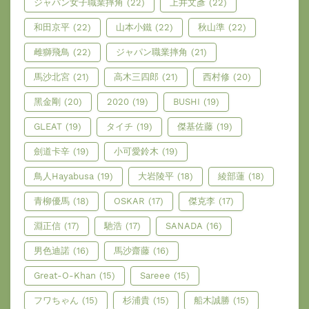
ジャパン女子職業摔角
(22)
上井文彥
(22)
和田京平
(22)
山本小鐵
(22)
秋山準
(22)
雌獅飛鳥
(22)
ジャパン職業摔角
(21)
馬沙北宮
(21)
高木三四郎
(21)
西村修
(20)
黑金剛
(20)
2020
(19)
BUSHI
(19)
GLEAT
(19)
タイチ
(19)
傑基佐藤
(19)
劍道卡辛
(19)
小可愛鈴木
(19)
鳥人Hayabusa
(19)
大岩陵平
(18)
綾部蓮
(18)
青柳優馬
(18)
OSKAR
(17)
傑克李
(17)
淵正信
(17)
馳浩
(17)
SANADA
(16)
男色迪諾
(16)
馬沙齋藤
(16)
Great-O-Khan
(15)
Sareee
(15)
フワちゃん
(15)
杉浦貴
(15)
船木誠勝
(15)