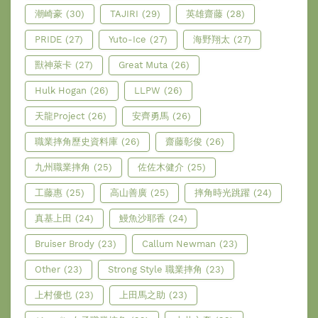
潮崎豪
(30)
TAJIRI
(29)
英雄齋藤
(28)
PRIDE
(27)
Yuto-Ice
(27)
海野翔太
(27)
獸神萊卡
(27)
Great Muta
(26)
Hulk Hogan
(26)
LLPW
(26)
天龍Project
(26)
安齊勇馬
(26)
職業摔角歷史資料庫
(26)
齋藤彰俊
(26)
九州職業摔角
(25)
佐佐木健介
(25)
工藤惠
(25)
高山善廣
(25)
摔角時光跳躍
(24)
真基上田
(24)
鰻魚沙耶香
(24)
Bruiser Brody
(23)
Callum Newman
(23)
Other
(23)
Strong Style 職業摔角
(23)
上村優也
(23)
上田馬之助
(23)