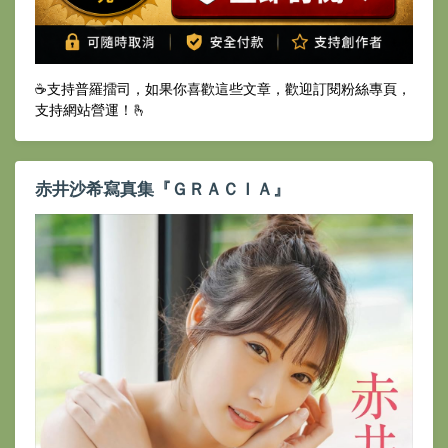
☕️支持普羅擂司，如果你喜歡這些文章，歡迎訂閱粉絲專頁，
支持網站營運！🫰
赤井沙希寫真集『ＧＲＡＣＩＡ』