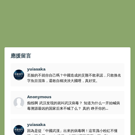
應援留言
yuiasaka
丟臉的不就你自己嗎？中國造成的災難不敢承認，只敢換名
字魚目混珠，還敢自稱泱泱大國哩，真好笑。
Anonymous
痴线啊 武汉发现的就叫武汉病毒？ 知道为什么一开始喊病
毒溯源最凶的国家后来不喊了么？ 真的 睁开你的...
yuiasaka
因為是從「中國武漢」出來的病毒啊！這常識小粉紅不懂