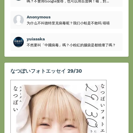
嗎？不會用Google搜尋，也可以用百度啊！喔，對...
Anonymous
为什么不叫德特里克病毒呢？我们小蛙是不敢吗 嘻嘻
yuiasaka
不然要叫「中國病毒」嗎？小粉紅的腦袋是都燒壞了嗎？
なつぽいフォトエッセイ 29/30