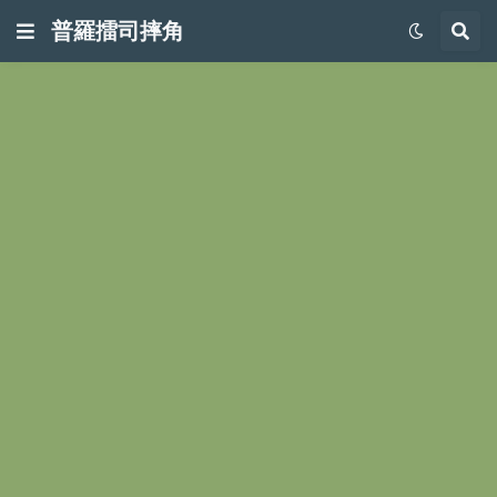
普羅擂司摔角