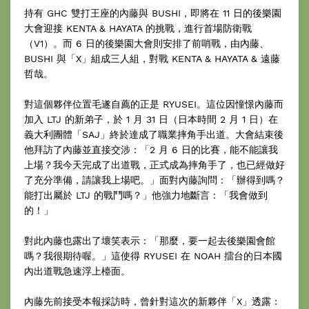
持有 GHC 雙打王座的內藤與 BUSHI，即將在 11 日的後樂園
大會迎接 KENTA & HAYATA 的挑戰，進行首場防衛戰
（V1）。而 6 日的後樂園大會則安排了前哨戰，由內藤、
BUSHI 與「X」組成三人組，對戰 KENTA & HAYATA & 遠藤
哲哉。
對這個夥伴位置毛遂自薦的正是 RYUSEI。這位因憧憬內藤而
加入 LTJ 的新弟子，於 1 月 31 日（日本時間 2 月 1 日）在
義大利團體「SAJ」終於達成了職業摔角手出道。大會結束後
他拜訪了內藤並直接交涉：「2 月 6 日的比賽，能不能讓我
上場？我今天完成了出道戰，正式成為摔角手了，也已經做好
了充分準備，請讓我上場吧。」面對內藤詢問：「辦得到嗎？
能打出屬於 LTJ 的戰鬥嗎？」他強力地斷言：「我會做到
的！」
對此內藤也露出了壞笑表示：「那麼，要一起去後樂園會館
嗎？我很期待喔。」這使得 RYUSEI 在 NOAH 擂台的日本國
內出道戰急速浮上檯面。
內藤先前接受本報採訪時，曾針對這次的新夥伴「X」透露：