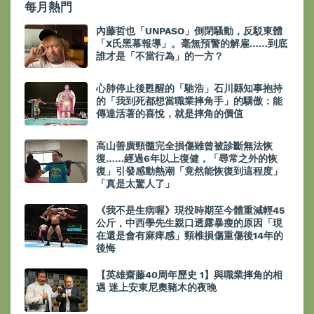
每月熱門
內藤哲也「UNPASO」倒閉騷動，反駁東體
「X氏黑幕報導」。毫無預警的解雇……到底
誰才是「不當行為」的一方？
心肺停止後甦醒的「馳浩」石川縣知事抱持
的「我到死都想當職業摔角手」的驕傲：能
傳達活著的喜悅，就是摔角的價值
高山善廣頸髓完全損傷雖曾被診斷無法恢
復……經過6年以上復健，「尋常之外的恢
復」引發感動熱潮「竟然能恢復到這程度」
「真是太驚人了」
《我不是生病喔》現役時期至今體重減輕45
公斤，中西學先生親口透露暴瘦的原因「現
在還是會有麻痺感」頸椎損傷重傷後14年的
後悔
【英雄齋藤40周年歷史 1】與職業摔角的相
遇 迷上安東尼奧豬木的夜晚