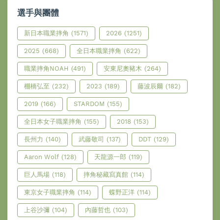
選手與團體
新日本職業摔角
(1571)
2026
(1251)
2025
(668)
全日本職業摔角
(622)
職業摔角NOAH
(491)
安東尼奧豬木
(264)
棚橋弘至
(232)
2023
(189)
藤波辰爾
(182)
2019
(166)
STARDOM
(155)
全日本女子職業摔角
(155)
2018
(153)
長州力
(140)
武藤敬司
(137)
DDT
(129)
Aaron Wolf
(128)
天龍源一郎
(119)
巨人馬場
(118)
摔角秘藏寫真館
(114)
東京女子職業摔角
(114)
蝶野正洋
(114)
上谷沙彌
(104)
內藤哲也
(103)