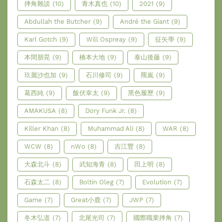
摔角雜談
(10)
青木真也
(10)
2021
(9)
Abdullah the Butcher
(9)
André the Giant
(9)
Karl Gotch
(9)
Will Ospreay
(9)
征矢學
(9)
本間朋晃
(9)
橋本大地
(9)
泰山後藤
(9)
玖麗沙也加
(9)
石川修司
(9)
羆嵐
(9)
葛西純
(9)
飯伏幸太
(9)
黑色履歷
(9)
AMAKUSA
(8)
Dory Funk Jr.
(8)
Killer Khan
(8)
Muhammad Ali
(8)
WAR
(8)
WCW
(8)
nWo
(8)
吉江豐
(8)
大森北斗
(8)
武知海青
(8)
田上明
(8)
石森太二
(8)
Boltin Oleg
(7)
Evolution
(7)
Game
(7)
Great小鹿
(7)
JWP
(7)
冬木弘道
(7)
北尾光司
(7)
國際職業摔角
(7)