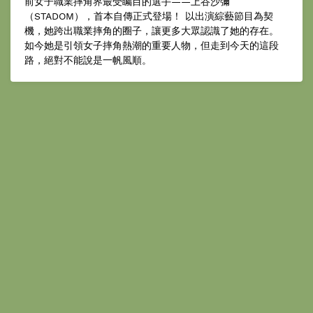
前女子職業摔角界最受矚目的選手——上谷沙彌
（STADOM），首本自傳正式登場！ 以出演綜藝節目為契
機，她跨出職業摔角的圈子，讓更多大眾認識了她的存在。
如今她是引領女子摔角熱潮的重要人物，但走到今天的這段
路，絕對不能說是一帆風順。