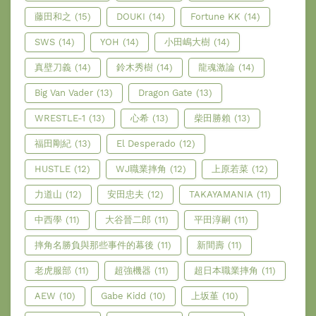
藤田和之
(15)
DOUKI
(14)
Fortune KK
(14)
SWS
(14)
YOH
(14)
小田嶋大樹
(14)
真壁刀義
(14)
鈴木秀樹
(14)
龍魂激論
(14)
Big Van Vader
(13)
Dragon Gate
(13)
WRESTLE-1
(13)
心希
(13)
柴田勝賴
(13)
福田剛紀
(13)
El Desperado
(12)
HUSTLE
(12)
WJ職業摔角
(12)
上原若菜
(12)
力道山
(12)
安田忠夫
(12)
TAKAYAMANIA
(11)
中西學
(11)
大谷晉二郎
(11)
平田淳嗣
(11)
摔角名勝負與那些事件的幕後
(11)
新間壽
(11)
老虎服部
(11)
超強機器
(11)
超日本職業摔角
(11)
AEW
(10)
Gabe Kidd
(10)
上坂堇
(10)