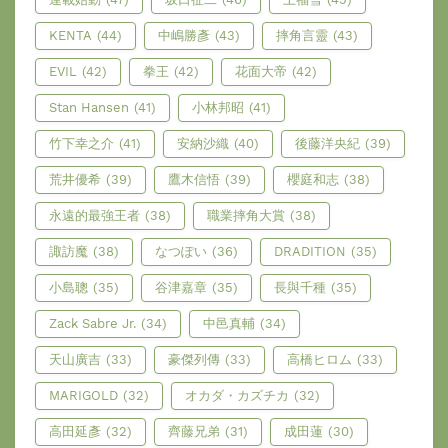
KENTA
(44)
中嶋勝彥
(43)
摔角言靈
(43)
EVIL
(42)
拳王
(42)
花面大帝
(42)
Stan Hansen
(41)
小林邦昭
(41)
竹下幸之介
(41)
安納沙織
(40)
後藤洋央紀
(39)
荒井優希
(39)
鷹木信悟
(39)
櫻庭和志
(38)
永遠的最強王者
(38)
職業摔角大賞
(38)
諏訪魔
(38)
なつぽい
(36)
DRADITION
(35)
小島聰
(35)
谷津嘉章
(35)
長與千種
(35)
Zack Sabre Jr.
(34)
中邑真輔
(34)
天山廣吉
(33)
豪傑列傳
(33)
高橋ヒロム
(33)
MARIGOLD
(32)
オカダ・カズチカ
(32)
高田延彥
(32)
齊藤兄弟
(31)
成田蓮
(30)