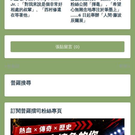
Jr.：「對我來說是個非常好
粉絲公開「揮毫」，「希望
相處的叔輩」、「西村修還
心無雜念地專注於筆墨上」
在等著他」
……6 日起舉辦「人間·藤波
辰爾展」
張貼留言 (0)
較新的
較舊
普羅搜尋
訂閱普羅擂司粉絲專頁