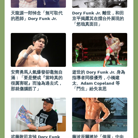
天龍源一郎悼念「無可取代
Dory Funk Jr. 離世，和田
的恩師」Dory Funk Jr.
京平揭露其在擂台外展現的
「悠哉真面目」
安齊勇馬人氣爆發卻毫無自
逝世的 Dory Funk Jr. 身為
滿：「要是變成『當時真的
指導者同樣優秀，小橋建
很厲害呢』而淪為過去式，
太、Adam Copeland 等
那就傷腦筋了」
「門生」紛失哀思
武藤敬司哀悼 Dory Funk
藤波辰爾將於「個展」中向