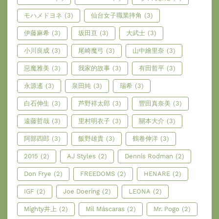
モハメドヨネ
(3)
仙台女子職業摔角
(3)
伊藤麻希
(3)
坂田亘
(3)
大武士
(3)
小川良成
(3)
尾崎魔弓
(3)
山中繪里奈
(3)
惡魔雅美
(3)
我家的故事
(3)
有田哲平
(3)
永源遙
(3)
泉田純
(3)
瑞希
(3)
白石伸生
(3)
芦野祥太郎
(3)
豐田真奈美
(3)
遠藤哲哉
(3)
里村明衣子
(3)
關本大介
(3)
阿部四郎
(3)
飯野雄貴
(3)
鶴卷伸洋
(3)
2015
(2)
AJ Styles
(2)
Dennis Rodman
(2)
Don Frye
(2)
FREEDOMS
(2)
HENARE
(2)
IGF
(2)
Joe Doering
(2)
LEONA
(2)
Mighty井上
(2)
Mil Máscaras
(2)
Mr. Pogo
(2)