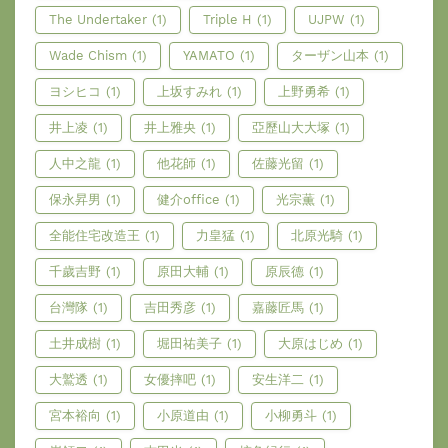
The Undertaker
(1)
Triple H
(1)
UJPW
(1)
Wade Chism
(1)
YAMATO
(1)
ターザン山本
(1)
ヨシヒコ
(1)
上坂すみれ
(1)
上野勇希
(1)
井上凌
(1)
井上雅央
(1)
亞歷山大大塚
(1)
人中之龍
(1)
他花師
(1)
佐藤光留
(1)
保永昇男
(1)
健介office
(1)
光宗薫
(1)
全能住宅改造王
(1)
力皇猛
(1)
北原光騎
(1)
千歲吉野
(1)
原田大輔
(1)
原辰德
(1)
台灣隊
(1)
吉田秀彦
(1)
嘉藤匠馬
(1)
土井成樹
(1)
堀田祐美子
(1)
大原はじめ
(1)
大鷲透
(1)
女優摔吧
(1)
安生洋二
(1)
宮本裕向
(1)
小原道由
(1)
小柳勇斗
(1)