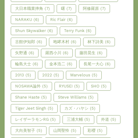
大日本職業摔角
(7)
曙
(7)
阿修羅原
(7)
NARAKU
(6)
Ric Flair
(6)
Shun Skywalker
(6)
Terry Funk
(6)
古館伊知郎
(6)
咆哮木村
(6)
林下詩美
(6)
矢野通
(6)
羅西小川
(6)
藤田晃生
(6)
輪島大士
(6)
金本浩二
(6)
長尾一大心
(6)
2013
(5)
2022
(5)
Marvelous
(5)
NOSAWA論外
(5)
RYUSEI
(5)
SHO
(5)
Shane Haste
(5)
Steve Williams
(5)
Tiger Jeet Singh
(5)
カズ・ハヤシ
(5)
レイザーラモンRG
(5)
三浦大輔
(5)
外道
(5)
大向美智子
(5)
山岡聖怜
(5)
彩櫻
(5)