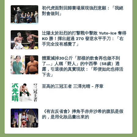
初代虎面對回歸賽場展現強烈意願：「我絕
對會做到」
辻陽太於壯烈的打撃戰中擊敗 Yuto-Ice 奪得
KO 勝！揮出超過 270 發逆水平手刀：「右
手完全沒有感覺了」
體重減掉30公斤「那樣的飲食再也做不到
了…」人稱「野人」的中西學（58歲）透
露，引退後的真實現狀：「即便如此也得活
下去」
至高的三冠王者 三澤光晴 - 序章
《有吉反省會》摔角手赤井沙希的腹肌是假
的，是用化妝品畫出來的