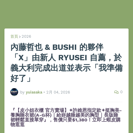
首頁
2026
內藤哲也 & BUSHI 的夥伴
「X」由新人 RYUSEI 自薦，於
義大利完成出道並表示「我準備
好了」
0
by
yuiasaka
•
2月 04, 2026
『【皮小姐衣櫃 官方賣場】✦許維恩指定款✦挺胸美-
養胸睡衣裙(A-G杯)｜給妳越睡越美的胸型｜長版睡
裙輕鬆直接單穿』，售價只要$1,380！立即上蝦皮購
物逛逛