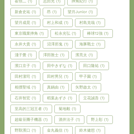
崔領二
(1)
志田光
(1)
摔角紀行
(1)
新倉史祐
(1)
昂
(1)
望月Junior
(1)
望月成晃
(1)
村上和成
(1)
村島克哉
(1)
東京職業摔角
(1)
松永光弘
(1)
棒球12強
(1)
永井大貴
(1)
沼澤邪鬼
(1)
海豚戰士
(1)
淺子覺
(1)
澤田敦士
(1)
濱亮太
(1)
濱口京子
(1)
田中きずな
(1)
田口隆祐
(1)
田村潔司
(1)
田村男兒
(1)
甲子園
(1)
相撲聖域
(1)
真鍋由
(1)
矢野啟太
(1)
石井智宏
(1)
稻葉あずさ
(1)
立花誠吾
(1)
至高的三冠王者
(1)
菊地毅
(1)
超級笹團子機器
(1)
酒井法子
(1)
野上彰
(1)
野獸濱口
(1)
金丸義信
(1)
鈴木健想
(1)