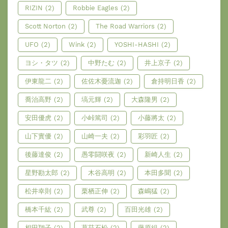
RIZIN
(2)
Robbie Eagles
(2)
Scott Norton
(2)
The Road Warriors
(2)
UFO
(2)
Wink
(2)
YOSHI-HASHI
(2)
ヨシ・タツ
(2)
中野たむ
(2)
井上京子
(2)
伊東龍二
(2)
佐佐木憂流迦
(2)
倉持明日香
(2)
喬治高野
(2)
塙元輝
(2)
大森隆男
(2)
安田優虎
(2)
小峠篤司
(2)
小藤將太
(2)
山下實優
(2)
山崎一夫
(2)
彩羽匠
(2)
後藤達俊
(2)
愚零闘咲夜
(2)
新崎人生
(2)
星野勘太郎
(2)
木谷高明
(2)
本田多聞
(2)
松井幸則
(2)
栗栖正伸
(2)
森嶋猛
(2)
橋本千紘
(2)
武尊
(2)
百田光雄
(2)
相田翔子
(2)
葛茲石松
(2)
藤原組
(2)