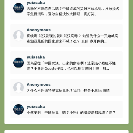
yuiasaka
丟臉的不就你自己嗎？中國造成的災難不敢承認，只敢換名
字魚目混珠，還敢自稱泱泱大國哩，真好笑。
Anonymous
痴线啊 武汉发现的就叫武汉病毒？ 知道为什么一开始喊病
毒溯源最凶的国家后来不喊了么？ 真的 睁开你的...
yuiasaka
因為是從「中國武漢」出來的病毒啊！這常識小粉紅不懂
嗎？不會用Google搜尋，也可以用百度啊！喔，對...
Anonymous
为什么不叫德特里克病毒呢？我们小蛙是不敢吗 嘻嘻
yuiasaka
不然要叫「中國病毒」嗎？小粉紅的腦袋是都燒壞了嗎？