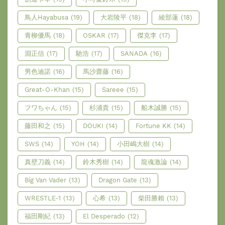
鳥人Hayabusa
(19)
大岩陵平
(18)
綾部蓮
(18)
青柳優馬
(18)
OSKAR
(17)
傑克李
(17)
淵正信
(17)
馳浩
(17)
SANADA
(16)
男色迪諾
(16)
馬沙齋藤
(16)
Great-O-Khan
(15)
Sareee
(15)
フワちゃん
(15)
杉浦貴
(15)
船木誠勝
(15)
藤田和之
(15)
DOUKI
(14)
Fortune KK
(14)
SWS
(14)
YOH
(14)
小田嶋大樹
(14)
真壁刀義
(14)
鈴木秀樹
(14)
龍魂激論
(14)
Big Van Vader
(13)
Dragon Gate
(13)
WRESTLE-1
(13)
心希
(13)
柴田勝賴
(13)
福田剛紀
(13)
El Desperado
(12)