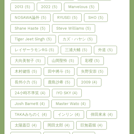
2013
(5)
2022
(5)
Marvelous
(5)
NOSAWA論外
(5)
RYUSEI
(5)
SHO
(5)
Shane Haste
(5)
Steve Williams
(5)
Tiger Jeet Singh
(5)
カズ・ハヤシ
(5)
レイザーラモンRG
(5)
三浦大輔
(5)
外道
(5)
大向美智子
(5)
山岡聖怜
(5)
彩櫻
(5)
木村健悟
(5)
田中將斗
(5)
矢野安崇
(5)
長州小力
(5)
鹿島沙希
(5)
2009
(4)
24小時不準笑
(4)
IYO SKY
(4)
Josh Barnett
(4)
Master Wato
(4)
TAKAみちのく
(4)
インリン
(4)
倖田來未
(4)
太陽蓋亞
(4)
岡田太郎
(4)
巨無霸堀
(4)