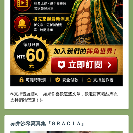
☕️支持普羅擂司，如果你喜歡這些文章，歡迎訂閱粉絲專頁，
支持網站營運！🫰
赤井沙希寫真集『ＧＲＡＣＩＡ』