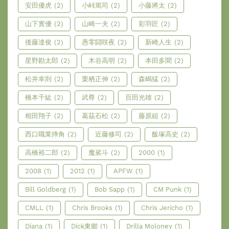
安田優虎
(2)
小峠篤司
(2)
小藤將太
(2)
山下實優
(2)
山崎一夫
(2)
彩羽匠
(2)
後藤達俊
(2)
愚零闘咲夜
(2)
新崎人生
(2)
星野勘太郎
(2)
木谷高明
(2)
本田多聞
(2)
松井幸則
(2)
栗栖正伸
(2)
森嶋猛
(2)
橋本千紘
(2)
武尊
(2)
百田光雄
(2)
相田翔子
(2)
葛茲石松
(2)
藤原組
(2)
西口職業摔角
(2)
近藤修司
(2)
飯塚高史
(2)
高橋裕二郎
(2)
魔裟斗
(2)
2000
(1)
2008
(1)
2012
(1)
APFW
(1)
Bill Goldberg
(1)
Bob Sapp
(1)
CM Punk
(1)
CMLL
(1)
Chris Brooks
(1)
Chris Jericho
(1)
Diana
(1)
Dick東鄉
(1)
Drilla Moloney
(1)