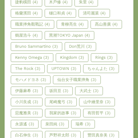
捷豹橫田
(4)
木戶修
(4)
朱里
(4)
格蘭濱田
(4)
樋口和貞
(4)
清司麗菜
(4)
職業摔角觀戰記
(4)
青柳亮生
(4)
髙山善廣
(4)
鶴屋浩斗
(4)
黑潮TOKYO Japan
(4)
Bruno Sammartino
(3)
Don荒川
(3)
Kenny Omega
(3)
Kingdom
(3)
Rings
(3)
The Rock
(3)
UPTOWN
(3)
ちゃんよた
(3)
モハメドヨネ
(3)
仙台女子職業摔角
(3)
伊藤麻希
(3)
坂田亘
(3)
大武士
(3)
小川良成
(3)
尾崎魔弓
(3)
山中繪里奈
(3)
惡魔雅美
(3)
我家的故事
(3)
有田哲平
(3)
永源遙
(3)
泉田純
(3)
瑞希
(3)
白石伸生
(3)
芦野祥太郎
(3)
豐田真奈美
(3)