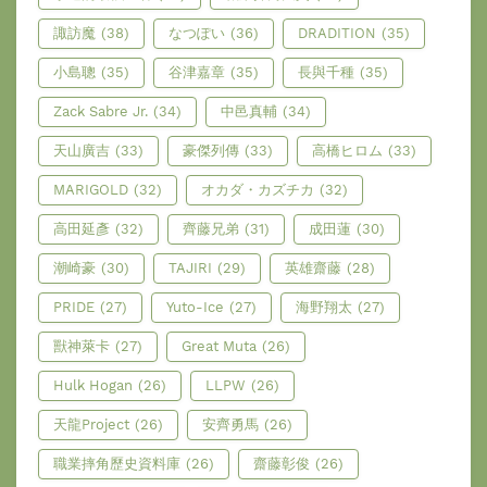
諏訪魔
(38)
なつぽい
(36)
DRADITION
(35)
小島聰
(35)
谷津嘉章
(35)
長與千種
(35)
Zack Sabre Jr.
(34)
中邑真輔
(34)
天山廣吉
(33)
豪傑列傳
(33)
高橋ヒロム
(33)
MARIGOLD
(32)
オカダ・カズチカ
(32)
高田延彥
(32)
齊藤兄弟
(31)
成田蓮
(30)
潮崎豪
(30)
TAJIRI
(29)
英雄齋藤
(28)
PRIDE
(27)
Yuto-Ice
(27)
海野翔太
(27)
獸神萊卡
(27)
Great Muta
(26)
Hulk Hogan
(26)
LLPW
(26)
天龍Project
(26)
安齊勇馬
(26)
職業摔角歷史資料庫
(26)
齋藤彰俊
(26)