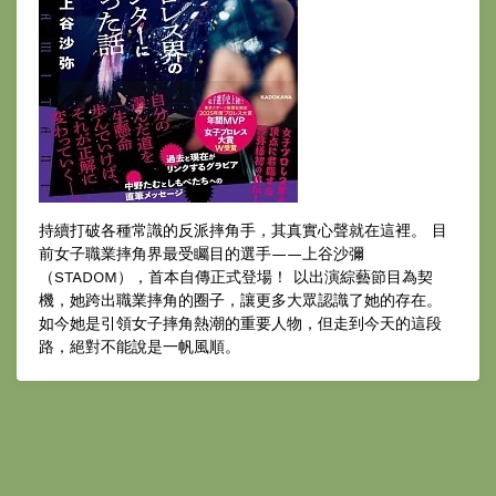
持續打破各種常識的反派摔角手，其真實心聲就在這裡。 目
前女子職業摔角界最受矚目的選手——上谷沙彌
（STADOM），首本自傳正式登場！ 以出演綜藝節目為契
機，她跨出職業摔角的圈子，讓更多大眾認識了她的存在。
如今她是引領女子摔角熱潮的重要人物，但走到今天的這段
路，絕對不能說是一帆風順。