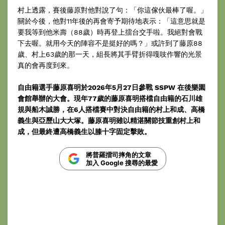
村上透露，賽後藤原對他對說了句：「你這傢伙最棒了喔。」
關於今後，他對11年後的再會寄予期待地表示：「這意思就是
要我等到他米壽（88歲）時再登上擂台交手啦。我絕對會戰
下去喔。就用今天的陣容不是挺好的嗎？」或許到了藤原88
歲、村上63歲的那一天，組長將其手臂折得嘎吱作響的光景
真的會再度到來。
自由籍選手藤原喜明於2026年5月27日參戰 SSPW 在後樂園
會館舉辦的大會。現年77歲的藤原喜明搭檔自由籍的石川雄
規與船木誠勝，在6人搭檔賽中對決自由籍的村上和成、高橋
義生與亞歷山大大塚。藤原喜明雖以精湛關節技重創村上和
成，但最終遭高橋義生以膝十字固定擊敗。
將普羅擂司摔角的文章
加入 Google 搜尋的最愛