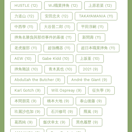
HUSTLE
(12)
WJ職業摔角
(12)
上原若菜
(12)
力道山
(12)
安田忠夫
(12)
TAKAYAMANIA
(11)
中西學
(11)
大谷晉二郎
(11)
平田淳嗣
(11)
摔角名勝負與那些事件的幕後
(11)
新間壽
(11)
老虎服部
(11)
超強機器
(11)
超日本職業摔角
(11)
AEW
(10)
Gabe Kidd
(10)
上坂堇
(10)
摔角雜談
(10)
青木真也
(10)
2021
(9)
Abdullah the Butcher
(9)
André the Giant
(9)
Karl Gotch
(9)
Will Ospreay
(9)
征矢學
(9)
本間朋晃
(9)
橋本大地
(9)
泰山後藤
(9)
玖麗沙也加
(9)
石川修司
(9)
羆嵐
(9)
葛西純
(9)
飯伏幸太
(9)
黑色履歷
(9)