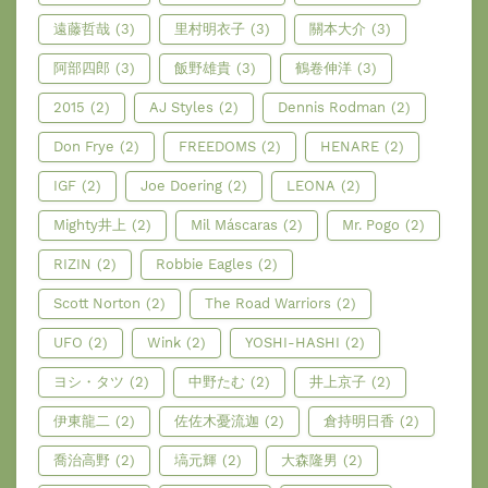
遠藤哲哉
(3)
里村明衣子
(3)
關本大介
(3)
阿部四郎
(3)
飯野雄貴
(3)
鶴卷伸洋
(3)
2015
(2)
AJ Styles
(2)
Dennis Rodman
(2)
Don Frye
(2)
FREEDOMS
(2)
HENARE
(2)
IGF
(2)
Joe Doering
(2)
LEONA
(2)
Mighty井上
(2)
Mil Máscaras
(2)
Mr. Pogo
(2)
RIZIN
(2)
Robbie Eagles
(2)
Scott Norton
(2)
The Road Warriors
(2)
UFO
(2)
Wink
(2)
YOSHI-HASHI
(2)
ヨシ・タツ
(2)
中野たむ
(2)
井上京子
(2)
伊東龍二
(2)
佐佐木憂流迦
(2)
倉持明日香
(2)
喬治高野
(2)
塙元輝
(2)
大森隆男
(2)