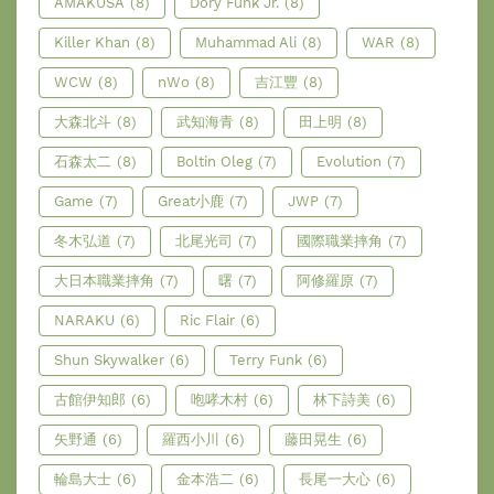
AMAKUSA
(8)
Dory Funk Jr.
(8)
Killer Khan
(8)
Muhammad Ali
(8)
WAR
(8)
WCW
(8)
nWo
(8)
吉江豐
(8)
大森北斗
(8)
武知海青
(8)
田上明
(8)
石森太二
(8)
Boltin Oleg
(7)
Evolution
(7)
Game
(7)
Great小鹿
(7)
JWP
(7)
冬木弘道
(7)
北尾光司
(7)
國際職業摔角
(7)
大日本職業摔角
(7)
曙
(7)
阿修羅原
(7)
NARAKU
(6)
Ric Flair
(6)
Shun Skywalker
(6)
Terry Funk
(6)
古館伊知郎
(6)
咆哮木村
(6)
林下詩美
(6)
矢野通
(6)
羅西小川
(6)
藤田晃生
(6)
輪島大士
(6)
金本浩二
(6)
長尾一大心
(6)