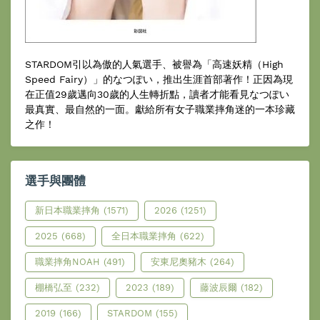
STARDOM引以為傲的人氣選手、被譽為「高速妖精（High
Speed Fairy）」的なつぽい，推出生涯首部著作！正因為現
在正值29歲邁向30歲的人生轉折點，讀者才能看見なつぽい
最真實、最自然的一面。獻給所有女子職業摔角迷的一本珍藏
之作！
選手與團體
新日本職業摔角
(1571)
2026
(1251)
2025
(668)
全日本職業摔角
(622)
職業摔角NOAH
(491)
安東尼奧豬木
(264)
棚橋弘至
(232)
2023
(189)
藤波辰爾
(182)
2019
(166)
STARDOM
(155)