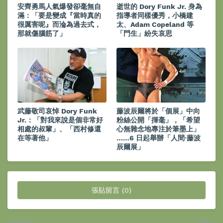
安齊勇馬人氣爆發卻毫無自
逝世的 Dory Funk Jr. 身為
滿：「要是變成『當時真的
指導者同樣優秀，小橋建
很厲害呢』而淪為過去式，
太、Adam Copeland 等
那就傷腦筋了」
「門生」紛失哀思
武藤敬司哀悼 Dory Funk
藤波辰爾將於「個展」中向
Jr.：「對我來說是個非常好
粉絲公開「揮毫」，「希望
相處的叔輩」、「西村修還
心無雜念地專注於筆墨上」
在等著他」
……6 日起舉辦「人間·藤波
辰爾展」
張貼留言 (0)
較新的
較舊