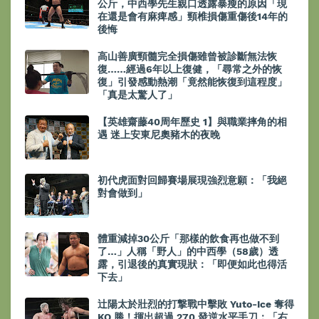
公斤，中西學先生親口透露暴瘦的原因「現
在還是會有麻痺感」頸椎損傷重傷後14年的
後悔
高山善廣頸髓完全損傷雖曾被診斷無法恢
復……經過6年以上復健，「尋常之外的恢
復」引發感動熱潮「竟然能恢復到這程度」
「真是太驚人了」
【英雄齋藤40周年歷史 1】與職業摔角的相
遇 迷上安東尼奧豬木的夜晚
初代虎面對回歸賽場展現強烈意願：「我絕
對會做到」
體重減掉30公斤「那樣的飲食再也做不到
了…」人稱「野人」的中西學（58歲）透
露，引退後的真實現狀：「即便如此也得活
下去」
辻陽太於壯烈的打撃戰中擊敗 Yuto-Ice 奪得
KO 勝！揮出超過 270 發逆水平手刀：「右