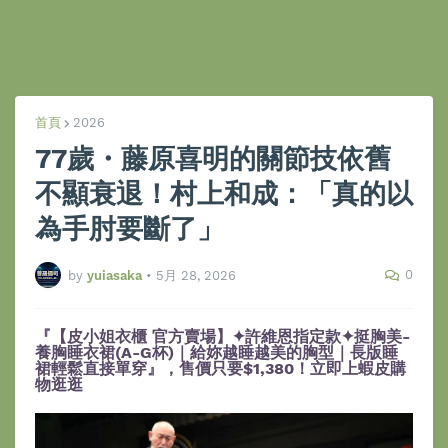
首頁
2026
77歲・藤原喜明的關節技依舊
不顯衰退！村上和成：「真的以
為手肘要斷了」
0
by
yuiasaka
•
5月 28, 2026
『【皮小姐衣櫃 官方賣場】✦許維恩指定款✦挺胸美-
養胸睡衣裙(A-G杯)｜給妳越睡越美的胸型｜長版睡
裙輕鬆直接單穿』，售價只要$1,380！立即上蝦皮購
物逛逛