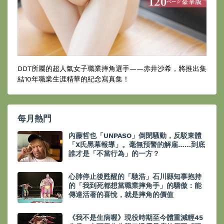
DDT所屬的超人氣女子職業摔角選手——赤井沙希，將推出集
結10年職業生涯精華的紀念寫真集！
每月熱門
內藤哲也「UNPASO」倒閉騷動，反駁東體
「X氏黑幕報導」。毫無預警的解雇……到底
誰才是「不當行為」的一方？
心肺停止後甦醒的「馳浩」石川縣知事抱持
的「我到死都想當職業摔角手」的驕傲：能
傳達活著的喜悅，就是摔角的價值
《我不是生病喔》現役時期至今體重減輕45