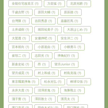
全能住宅改造王
(1)
力皇猛
(1)
北原光騎
(1)
千歲吉野
(1)
原田大輔
(1)
原辰德
(1)
台灣隊
(1)
吉田秀彦
(1)
嘉藤匠馬
(1)
土井成樹
(1)
堀田祐美子
(1)
大原はじめ
(1)
大鷲透
(1)
女優摔吧
(1)
安生洋二
(1)
宮本裕向
(1)
小原道由
(1)
小柳勇斗
(1)
崔領二
(1)
志田光
(1)
摔角紀行
(1)
新倉史祐
(1)
昂
(1)
望月Junior
(1)
望月成晃
(1)
村上和成
(1)
村島克哉
(1)
東京職業摔角
(1)
松永光弘
(1)
棒球12強
(1)
永井大貴
(1)
沼澤邪鬼
(1)
海豚戰士
(1)
淺子覺
(1)
澤田敦士
(1)
濱亮太
(1)
濱口京子
(1)
田中きずな
(1)
田口隆祐
(1)