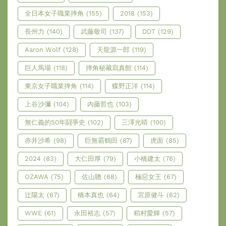
全日本女子職業摔角
(155)
2018
(153)
長州力
(140)
武藤敬司
(137)
DDT
(129)
Aaron Wolf
(128)
天龍源一郎
(119)
巨人馬場
(118)
摔角秘藏寫真館
(114)
東京女子職業摔角
(114)
蝶野正洋
(114)
上谷沙彌
(104)
內藤哲也
(103)
無仁義的50年鬪爭史
(102)
三澤光晴
(100)
赤井沙希
(98)
巨無霸鶴田
(87)
虎面
(85)
2024
(83)
大仁田厚
(79)
小橋建太
(76)
OZAWA
(75)
佐山聰
(68)
極惡女王
(67)
辻陽太
(67)
橋本真也
(64)
宮原健斗
(62)
WWE
(61)
永田裕志
(57)
稻村愛輝
(57)