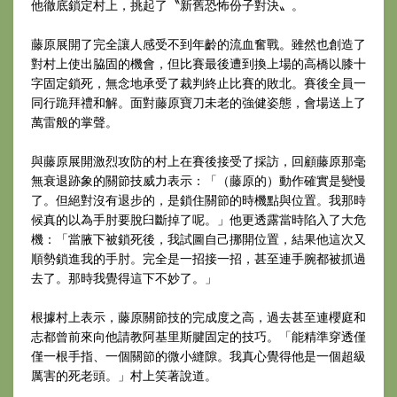
他徹底鎖定村上，挑起了〝新舊恐怖份子對決〟。
藤原展開了完全讓人感受不到年齡的流血奮戰。雖然也創造了
對村上使出脇固的機會，但比賽最後遭到換上場的高橋以膝十
字固定鎖死，無念地承受了裁判終止比賽的敗北。賽後全員一
同行跪拜禮和解。面對藤原寶刀未老的強健姿態，會場送上了
萬雷般的掌聲。
與藤原展開激烈攻防的村上在賽後接受了採訪，回顧藤原那毫
無衰退跡象的關節技威力表示：「（藤原的）動作確實是變慢
了。但絕對沒有退步的，是鎖住關節的時機點與位置。我那時
候真的以為手肘要脫臼斷掉了呢。」他更透露當時陷入了大危
機：「當腋下被鎖死後，我試圖自己挪開位置，結果他這次又
順勢鎖進我的手肘。完全是一招接一招，甚至連手腕都被抓過
去了。那時我覺得這下不妙了。」
根據村上表示，藤原關節技的完成度之高，過去甚至連櫻庭和
志都曾前來向他請教阿基里斯腱固定的技巧。「能精準穿透僅
僅一根手指、一個關節的微小縫隙。我真心覺得他是一個超級
厲害的死老頭。」村上笑著說道。