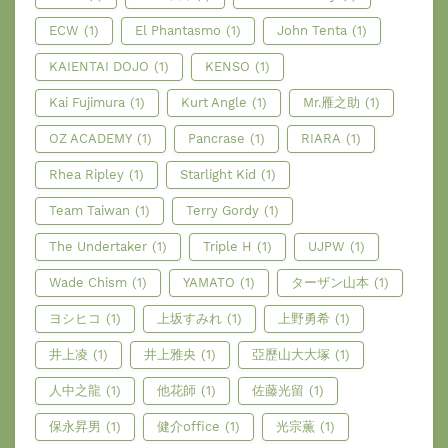
ECW
(1)
El Phantasmo
(1)
John Tenta
(1)
KAIENTAI DOJO
(1)
KENSO
(1)
Kai Fujimura
(1)
Kurt Angle
(1)
Mr.雁之助
(1)
OZ ACADEMY
(1)
Pancrase
(1)
RIARA
(1)
Rhea Ripley
(1)
Starlight Kid
(1)
Team Taiwan
(1)
Terry Gordy
(1)
The Undertaker
(1)
Triple H
(1)
UJPW
(1)
Wade Chism
(1)
YAMATO
(1)
ターザン山本
(1)
ヨシヒコ
(1)
上坂すみれ
(1)
上野勇希
(1)
井上凌
(1)
井上雅央
(1)
亞歷山大大塚
(1)
人中之龍
(1)
他花師
(1)
佐藤光留
(1)
保永昇男
(1)
健介office
(1)
光宗薫
(1)