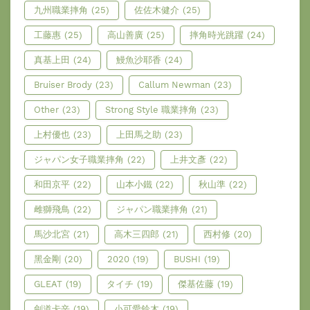
九州職業摔角
(25)
佐佐木健介
(25)
工藤惠
(25)
高山善廣
(25)
摔角時光跳躍
(24)
真基上田
(24)
鰻魚沙耶香
(24)
Bruiser Brody
(23)
Callum Newman
(23)
Other
(23)
Strong Style 職業摔角
(23)
上村優也
(23)
上田馬之助
(23)
ジャパン女子職業摔角
(22)
上井文彥
(22)
和田京平
(22)
山本小鐵
(22)
秋山準
(22)
雌獅飛鳥
(22)
ジャパン職業摔角
(21)
馬沙北宮
(21)
高木三四郎
(21)
西村修
(20)
黑金剛
(20)
2020
(19)
BUSHI
(19)
GLEAT
(19)
タイチ
(19)
傑基佐藤
(19)
劍道卡辛
(19)
小可愛鈴木
(19)