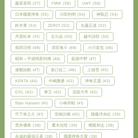
藤原喜明
(57)
FMW
(56)
UWF
(56)
日本職業摔角
(55)
川田利明
(54)
神取忍
(54)
鈴木實
(53)
ZERO1
(52)
丸藤正道
(52)
丹普松本
(51)
北斗晶
(50)
越中詩郎
(50)
前田日明
(49)
清宮海斗
(49)
小川直也
(48)
昭和～平成明星列傳
(48)
藍面中野
(47)
連載始動
(47)
坂口征二
(46)
上福雪
(45)
KENTA
(44)
中嶋勝彥
(43)
摔角言靈
(43)
EVIL
(42)
拳王
(42)
花面大帝
(42)
Stan Hansen
(41)
小林邦昭
(41)
竹下幸之介
(41)
安納沙織
(40)
後藤洋央紀
(39)
荒井優希
(39)
鷹木信悟
(39)
櫻庭和志
(38)
永遠的最強王者
(38)
職業摔角大賞
(38)