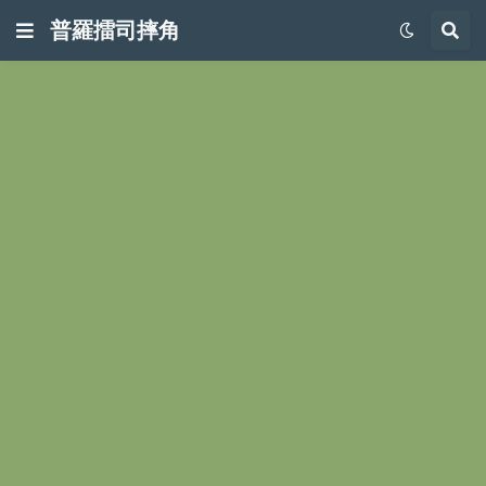
普羅擂司摔角