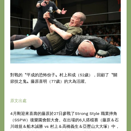
對戰的〝平成的恐怖份子〟村上和成（52歲），回顧了〝關
節技之鬼〟藤原喜明（77歲）的大為活躍。
原文出處
4月剛迎來喜壽的藤原於27日參戰了Strong Style 職業摔角
（SSPW）後樂園會館大會。在出場的6人搭檔賽（藤原＆石
川雄規＆船木誠勝 vs 村上＆高橋義生＆亞歷山大大塚）中，