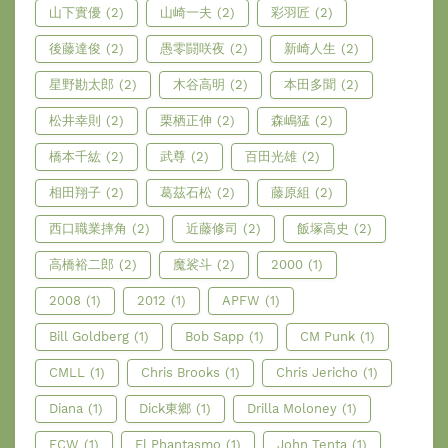
山下實優
(2)
山崎一夫
(2)
彩羽匠
(2)
後藤達俊
(2)
愚零闘咲夜
(2)
新崎人生
(2)
星野勘太郎
(2)
木谷高明
(2)
本田多聞
(2)
松井幸則
(2)
栗栖正伸
(2)
森嶋猛
(2)
橋本千紘
(2)
武尊
(2)
百田光雄
(2)
相田翔子
(2)
葛茲石松
(2)
藤原組
(2)
西口職業摔角
(2)
近藤修司
(2)
飯塚高史
(2)
高橋裕二郎
(2)
魔裟斗
(2)
2000
(1)
2008
(1)
2012
(1)
APFW
(1)
Bill Goldberg
(1)
Bob Sapp
(1)
CM Punk
(1)
CMLL
(1)
Chris Brooks
(1)
Chris Jericho
(1)
Diana
(1)
Dick東鄉
(1)
Drilla Moloney
(1)
ECW
(1)
El Phantasmo
(1)
John Tenta
(1)