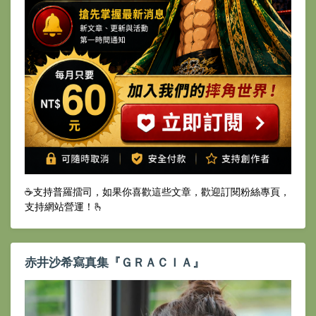
☕️支持普羅擂司，如果你喜歡這些文章，歡迎訂閱粉絲專頁，
支持網站營運！🫰
赤井沙希寫真集『ＧＲＡＣＩＡ』