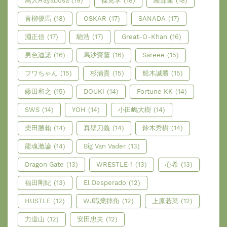
鳥人Hayabusa
(19)
傑克李
(18)
綾部蓮
(18)
青柳優馬
(18)
OSKAR
(17)
SANADA
(17)
淵正信
(17)
馳浩
(17)
Great-O-Khan
(16)
男色迪諾
(16)
馬沙齋藤
(16)
Sareee
(15)
フワちゃん
(15)
杉浦貴
(15)
船木誠勝
(15)
藤田和之
(15)
DOUKI
(14)
Fortune KK
(14)
SWS
(14)
YOH
(14)
小田嶋大樹
(14)
柴田勝賴
(14)
真壁刀義
(14)
鈴木秀樹
(14)
龍魂激論
(14)
Big Van Vader
(13)
Dragon Gate
(13)
WRESTLE-1
(13)
心希
(13)
福田剛紀
(13)
El Desperado
(12)
HUSTLE
(12)
WJ職業摔角
(12)
上原若菜
(12)
力道山
(12)
安田忠夫
(12)