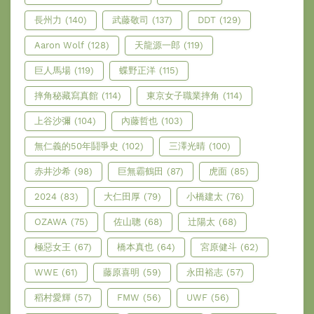
長州力
(140)
武藤敬司
(137)
DDT
(129)
Aaron Wolf
(128)
天龍源一郎
(119)
巨人馬場
(119)
蝶野正洋
(115)
摔角秘藏寫真館
(114)
東京女子職業摔角
(114)
上谷沙彌
(104)
內藤哲也
(103)
無仁義的50年鬪爭史
(102)
三澤光晴
(100)
赤井沙希
(98)
巨無霸鶴田
(87)
虎面
(85)
2024
(83)
大仁田厚
(79)
小橋建太
(76)
OZAWA
(75)
佐山聰
(68)
辻陽太
(68)
極惡女王
(67)
橋本真也
(64)
宮原健斗
(62)
WWE
(61)
藤原喜明
(59)
永田裕志
(57)
稻村愛輝
(57)
FMW
(56)
UWF
(56)