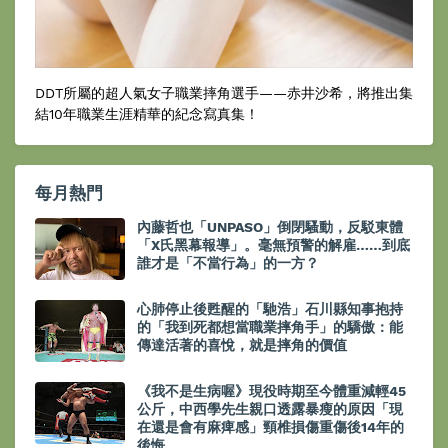
DDT所屬的超人氣女子職業摔角選手——赤井沙希，將推出集
結10年職業生涯精華的紀念寫真集！
每月熱門
內藤哲也「UNPASO」倒閉騷動，反駁東體
「X氏黑幕報導」。毫無預警的解雇……到底
誰才是「不當行為」的一方？
心肺停止後甦醒的「馳浩」石川縣知事抱持
的「我到死都想當職業摔角手」的驕傲：能
傳達活著的喜悅，就是摔角的價值
《我不是生病喔》現役時期至今體重減輕45
公斤，中西學先生親口透露暴瘦的原因「現
在還是會有麻痺感」頸椎損傷重傷後14年的
後悔