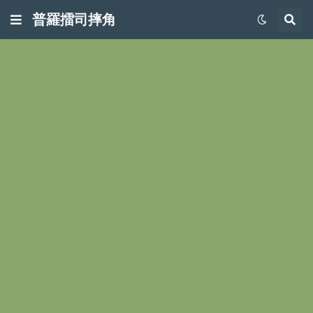
普羅擂司摔角