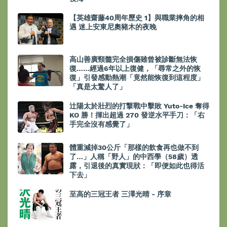
【英雄齋藤40周年歷史 1】與職業摔角的相
遇 迷上安東尼奧豬木的夜晚
高山善廣頸髓完全損傷雖曾被診斷無法恢
復……經過6年以上復健，「尋常之外的恢
復」引發感動熱潮「竟然能恢復到這程度」
「真是太驚人了」
辻陽太於壯烈的打撃戰中擊敗 Yuto-Ice 奪得
KO 勝！揮出超過 270 發逆水平手刀：「右
手完全沒有感覺了」
體重減掉30公斤「那樣的飲食再也做不到
了…」人稱「野人」的中西學（58歲）透
露，引退後的真實現狀：「即便如此也得活
下去」
至高的三冠王者 三澤光晴 - 序章