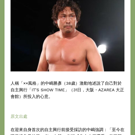
人稱「××風格」的中嶋勝彥（38歲）激動地述說了自己對於
自主興行「IT’S SHOW TIME」（31日，大阪・AZAREA 大正
會館）所投入的心意。
原文出處
在迎來自身首次的自主興行前接受採訪的中嶋強調：「至今在