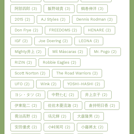
阿部四郎
(3)
飯野雄貴
(3)
鶴卷伸洋
(3)
2015
(2)
AJ Styles
(2)
Dennis Rodman
(2)
Don Frye
(2)
FREEDOMS
(2)
HENARE
(2)
IGF
(2)
Joe Doering
(2)
LEONA
(2)
Mighty井上
(2)
Mil Máscaras
(2)
Mr. Pogo
(2)
RIZIN
(2)
Robbie Eagles
(2)
Scott Norton
(2)
The Road Warriors
(2)
UFO
(2)
Wink
(2)
YOSHI-HASHI
(2)
ヨシ・タツ
(2)
中野たむ
(2)
井上京子
(2)
伊東龍二
(2)
佐佐木憂流迦
(2)
倉持明日香
(2)
喬治高野
(2)
塙元輝
(2)
大森隆男
(2)
安田優虎
(2)
小峠篤司
(2)
小藤將太
(2)