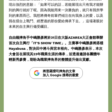
現出強烈的意願：「如果可以的話，若能展現出只有我才能辦
到的興行就好了呢。因為我能用來一決勝負的，就只有我所學
到的東西而已。我想將傳奇前輩們傾注在向我身上的愛，以及
我在擂台上戰鬥、經歷過的那份愛給傳承下去。」這場著眼於
未來的自主興行備受矚目。
自由籍摔角手中嶋勝彥將於31日在大阪AZAREA大正會館舉辦
首次自主興行「IT’S SHOW TIME」。主賽事中嶋勝彥將搭檔
Hayabusa，對決田中將斗與宮本裕向。中嶋勝彥表示，本次
大會旨在展現其23年職業生涯的傳承，並透過邀請各團體年
輕新秀參賽，期盼為職業摔角界的整體提升做出貢獻。
將普羅擂司摔角的文章
加入 Google 搜尋的最愛