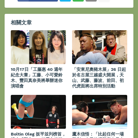
相關文章
10月17日「工藤惠 40 週年
「安東尼奧豬木展」26 日起
紀念大賽」工藤、小可愛鈴
於名古屋三越盛大開展，天
木、豐田真奈美將舉辦迷你
山、武藤、藤波、前田、初
演唱會
代虎面將出席特別活動
Boltin Oleg 扳平並列榜首，
鷹木信悟：「比起任何一場