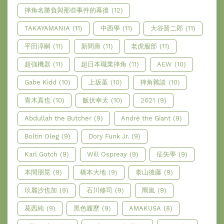
摔角名勝負與那些事件的幕後
(12)
TAKAYAMANIA
(11)
中西學
(11)
大谷晉二郎
(11)
平田淳嗣
(11)
新間壽
(11)
老虎服部
(11)
超強機器
(11)
超日本職業摔角
(11)
AEW
(10)
Gabe Kidd
(10)
上坂堇
(10)
摔角雜談
(10)
青木真也
(10)
飯伏幸太
(10)
2021
(9)
Abdullah the Butcher
(9)
André the Giant
(9)
Boltin Oleg
(9)
Dory Funk Jr.
(9)
Karl Gotch
(9)
Will Ospreay
(9)
征矢學
(9)
本間朋晃
(9)
橋本大地
(9)
泰山後藤
(9)
玖麗沙也加
(9)
石川修司
(9)
羆嵐
(9)
葛西純
(9)
黑色履歷
(9)
AMAKUSA
(8)