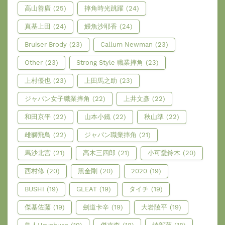
高山善廣
(25)
摔角時光跳躍
(24)
真基上田
(24)
鰻魚沙耶香
(24)
Bruiser Brody
(23)
Callum Newman
(23)
Other
(23)
Strong Style 職業摔角
(23)
上村優也
(23)
上田馬之助
(23)
ジャパン女子職業摔角
(22)
上井文彥
(22)
和田京平
(22)
山本小鐵
(22)
秋山準
(22)
雌獅飛鳥
(22)
ジャパン職業摔角
(21)
馬沙北宮
(21)
高木三四郎
(21)
小可愛鈴木
(20)
西村修
(20)
黑金剛
(20)
2020
(19)
BUSHI
(19)
GLEAT
(19)
タイチ
(19)
傑基佐藤
(19)
劍道卡辛
(19)
大岩陵平
(19)