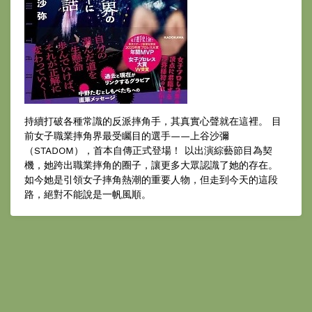
持續打破各種常識的反派摔角手，其真實心聲就在這裡。 目
前女子職業摔角界最受矚目的選手——上谷沙彌
（STADOM），首本自傳正式登場！ 以出演綜藝節目為契
機，她跨出職業摔角的圈子，讓更多大眾認識了她的存在。
如今她是引領女子摔角熱潮的重要人物，但走到今天的這段
路，絕對不能說是一帆風順。