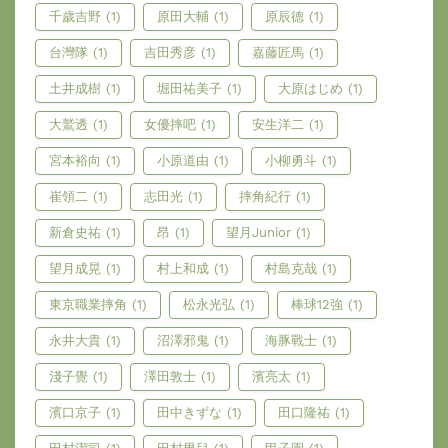
千歲吉野
(1)
原田大輔
(1)
原辰德
(1)
台灣隊
(1)
吉田秀彦
(1)
嘉藤匠馬
(1)
土井成樹
(1)
堀田祐美子
(1)
大原はじめ
(1)
大鷲透
(1)
女優摔吧
(1)
安生洋二
(1)
宮本裕向
(1)
小原道由
(1)
小柳勇斗
(1)
崔領二
(1)
志田光
(1)
摔角紀行
(1)
新倉史祐
(1)
昂
(1)
望月Junior
(1)
望月成晃
(1)
村上和成
(1)
村島克哉
(1)
東京職業摔角
(1)
松永光弘
(1)
棒球12強
(1)
永井大貴
(1)
沼澤邪鬼
(1)
海豚戰士
(1)
淺子覺
(1)
澤田敦士
(1)
濱亮太
(1)
濱口京子
(1)
田中きずな
(1)
田口隆祐
(1)