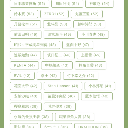
日本職業摔角
(55)
川田利明
(54)
神取忍
(54)
鈴木實
(53)
ZERO1
(52)
丸藤正道
(52)
丹普松本
(51)
北斗晶
(50)
越中詩郎
(50)
前田日明
(49)
清宮海斗
(49)
小川直也
(48)
昭和～平成明星列傳
(48)
藍面中野
(47)
連載始動
(47)
坂口征二
(46)
上福雪
(45)
KENTA
(44)
中嶋勝彥
(43)
摔角言靈
(43)
EVIL
(42)
拳王
(42)
竹下幸之介
(42)
花面大帝
(42)
Stan Hansen
(41)
小林邦昭
(41)
安納沙織
(40)
後藤洋央紀
(40)
鷹木信悟
(40)
櫻庭和志
(39)
荒井優希
(39)
永遠的最強王者
(38)
職業摔角大賞
(38)
諏訪魔
(38)
なつぽい
(36)
DRADITION
(35)