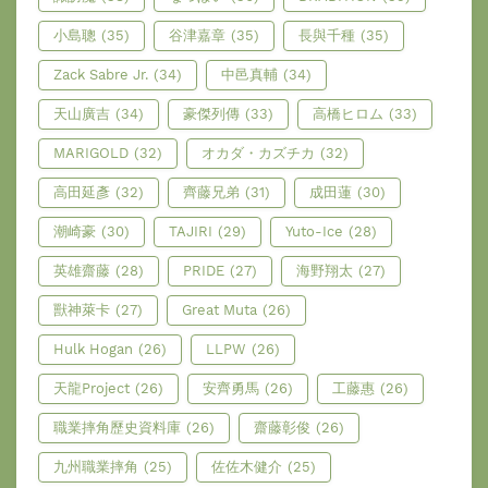
小島聰
(35)
谷津嘉章
(35)
長與千種
(35)
Zack Sabre Jr.
(34)
中邑真輔
(34)
天山廣吉
(34)
豪傑列傳
(33)
高橋ヒロム
(33)
MARIGOLD
(32)
オカダ・カズチカ
(32)
高田延彥
(32)
齊藤兄弟
(31)
成田蓮
(30)
潮崎豪
(30)
TAJIRI
(29)
Yuto-Ice
(28)
英雄齋藤
(28)
PRIDE
(27)
海野翔太
(27)
獸神萊卡
(27)
Great Muta
(26)
Hulk Hogan
(26)
LLPW
(26)
天龍Project
(26)
安齊勇馬
(26)
工藤惠
(26)
職業摔角歷史資料庫
(26)
齋藤彰俊
(26)
九州職業摔角
(25)
佐佐木健介
(25)