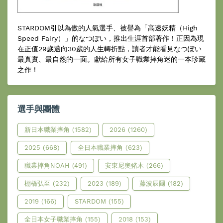
STARDOM引以為傲的人氣選手、被譽為「高速妖精（High
Speed Fairy）」的なつぽい，推出生涯首部著作！正因為現
在正值29歲邁向30歲的人生轉折點，讀者才能看見なつぽい
最真實、最自然的一面。獻給所有女子職業摔角迷的一本珍藏
之作！
選手與團體
新日本職業摔角
(1582)
2026
(1260)
2025
(668)
全日本職業摔角
(623)
職業摔角NOAH
(491)
安東尼奧豬木
(266)
棚橋弘至
(232)
2023
(189)
藤波辰爾
(182)
2019
(166)
STARDOM
(155)
全日本女子職業摔角
(155)
2018
(153)