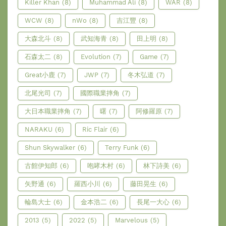
Killer Khan
(8)
Muhammad Ali
(8)
WAR
(8)
WCW
(8)
nWo
(8)
吉江豐
(8)
大森北斗
(8)
武知海青
(8)
田上明
(8)
石森太二
(8)
Evolution
(7)
Game
(7)
Great小鹿
(7)
JWP
(7)
冬木弘道
(7)
北尾光司
(7)
國際職業摔角
(7)
大日本職業摔角
(7)
曙
(7)
阿修羅原
(7)
NARAKU
(6)
Ric Flair
(6)
Shun Skywalker
(6)
Terry Funk
(6)
古館伊知郎
(6)
咆哮木村
(6)
林下詩美
(6)
矢野通
(6)
羅西小川
(6)
藤田晃生
(6)
輪島大士
(6)
金本浩二
(6)
長尾一大心
(6)
2013
(5)
2022
(5)
Marvelous
(5)