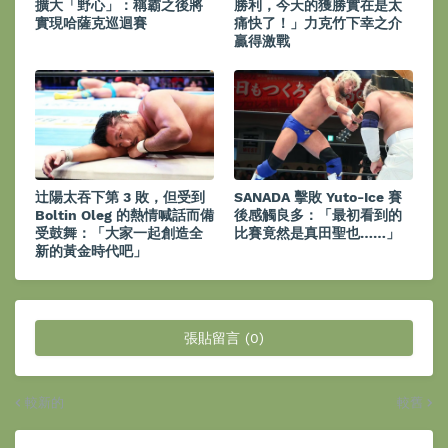
擴大「野心」：稱霸之後將
勝利，今天的獲勝實在是太
實現哈薩克巡迴賽
痛快了！」力克竹下幸之介
贏得激戰
辻陽太吞下第 3 敗，但受到
SANADA 擊敗 Yuto-Ice 賽
Boltin Oleg 的熱情喊話而備
後感觸良多：「最初看到的
受鼓舞：「大家一起創造全
比賽竟然是真田聖也……」
新的黃金時代吧」
張貼留言 (0)
較新的
較舊