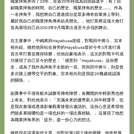
職業摔角界待了23年，在第20年時成為自由籍選手，有了回
顧職業摔角的時間。自己的歷史、職業摔角的歷史……。作為
一名摔角手，我想將自己透過擂台從眾多傳奇前輩身上學到、
屬於我自己的職業摔角傳承給具體化。」他打算將這場大會打
造為展現自己自2003年9月職業出道至今步伐的舞台。
在主賽事中，中嶋將與Hayabusa搭檔，對戰田中將斗、宮本
裕向組。雖然他與站在身旁的Hayabusa曾於今年3月進行過
首次單打賽並獲得快勝，但他自豪地表示，這次的對戰卡司成
功展現了自己至今的歷史：「感受到『Hayabusa』這份歷
史，成為了我作為摔角手全新的一頁。而與田中將斗，則是曾
多次賭上腰帶交手的對象。宮本裕向則是我從20幾歲就認識
的關係。」
副賽事中不僅有船木誠勝等傳奇陣營，各團體的年輕新秀也榜
上有名。對此他表示：「充滿未來的優秀新人與年輕選手，也
是我在會場或透過影像觀看後發出邀請的。這份心意是希望他
們能多累積哪怕是一場也好的一場比賽經驗。」這展現了他想
為職業摔角界的「提升」盡一份心力的想法。
雖然現在談還有些太早，但對於第2屆之後的舉辦，他依然展