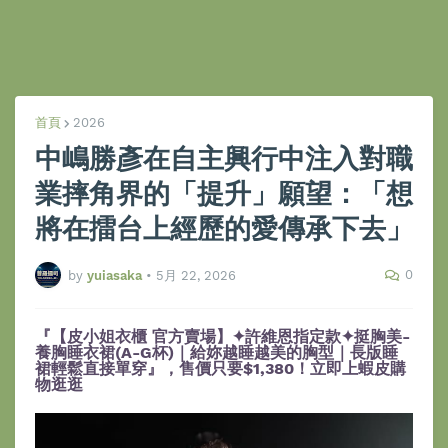
首頁
2026
中嶋勝彥在自主興行中注入對職
業摔角界的「提升」願望：「想
將在擂台上經歷的愛傳承下去」
0
by
yuiasaka
•
5月 22, 2026
『【皮小姐衣櫃 官方賣場】✦許維恩指定款✦挺胸美-
養胸睡衣裙(A-G杯)｜給妳越睡越美的胸型｜長版睡
裙輕鬆直接單穿』，售價只要$1,380！立即上蝦皮購
物逛逛