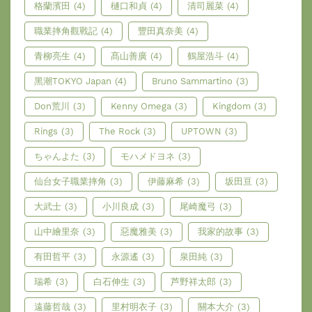
格蘭濱田
(4)
樋口和貞
(4)
清司麗菜
(4)
職業摔角觀戰記
(4)
豐田真奈美
(4)
青柳亮生
(4)
髙山善廣
(4)
鶴屋浩斗
(4)
黑潮TOKYO Japan
(4)
Bruno Sammartino
(3)
Don荒川
(3)
Kenny Omega
(3)
Kingdom
(3)
Rings
(3)
The Rock
(3)
UPTOWN
(3)
ちゃんよた
(3)
モハメドヨネ
(3)
仙台女子職業摔角
(3)
伊藤麻希
(3)
坂田亘
(3)
大武士
(3)
小川良成
(3)
尾崎魔弓
(3)
山中繪里奈
(3)
惡魔雅美
(3)
我家的故事
(3)
有田哲平
(3)
永源遙
(3)
泉田純
(3)
瑞希
(3)
白石伸生
(3)
芦野祥太郎
(3)
遠藤哲哉
(3)
里村明衣子
(3)
關本大介
(3)