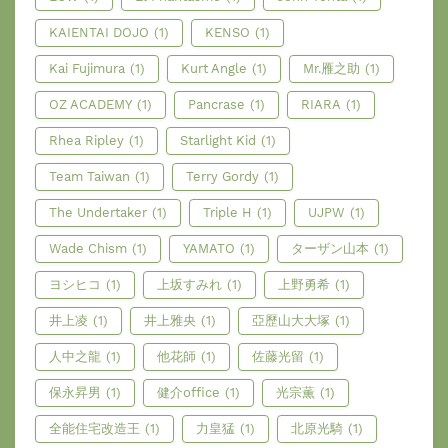
KAIENTAI DOJO
(1)
KENSO
(1)
Kai Fujimura
(1)
Kurt Angle
(1)
Mr.雁之助
(1)
OZ ACADEMY
(1)
Pancrase
(1)
RIARA
(1)
Rhea Ripley
(1)
Starlight Kid
(1)
Team Taiwan
(1)
Terry Gordy
(1)
The Undertaker
(1)
Triple H
(1)
UJPW
(1)
Wade Chism
(1)
YAMATO
(1)
ターザン山本
(1)
ヨシヒコ
(1)
上坂すみれ
(1)
上野勇希
(1)
井上凌
(1)
井上雅央
(1)
亞歷山大大塚
(1)
人中之龍
(1)
他花師
(1)
佐藤光留
(1)
保永昇男
(1)
健介office
(1)
光宗薫
(1)
全能住宅改造王
(1)
力皇猛
(1)
北原光騎
(1)