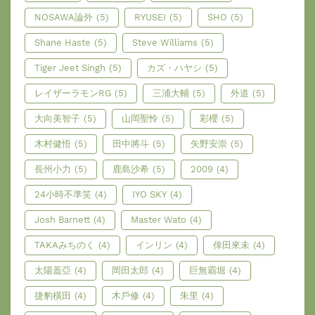
NOSAWA論外
(5)
RYUSEI
(5)
SHO
(5)
Shane Haste
(5)
Steve Williams
(5)
Tiger Jeet Singh
(5)
カズ・ハヤシ
(5)
レイザーラモンRG
(5)
三浦大輔
(5)
外道
(5)
大向美智子
(5)
山岡聖怜
(5)
彩櫻
(5)
木村健悟
(5)
田中將斗
(5)
矢野安崇
(5)
長州小力
(5)
鹿島沙希
(5)
2009
(4)
24小時不準笑
(4)
IYO SKY
(4)
Josh Barnett
(4)
Master Wato
(4)
TAKAみちのく
(4)
インリン
(4)
倖田來未
(4)
太陽蓋亞
(4)
岡田太郎
(4)
巨無霸堀
(4)
捷豹橫田
(4)
木戶修
(4)
朱里
(4)