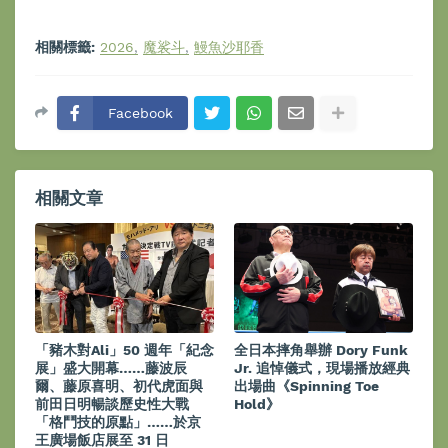
相關標籤:
2026
魔裟斗
鰻魚沙耶香
Facebook
相關文章
「豬木對Ali」50 週年「紀念
全日本摔角舉辦 Dory Funk
展」盛大開幕……藤波辰
Jr. 追悼儀式，現場播放經典
爾、藤原喜明、初代虎面與
出場曲《Spinning Toe
前田日明暢談歷史性大戰
Hold》
「格鬥技的原點」……於京
王廣場飯店展至 31 日