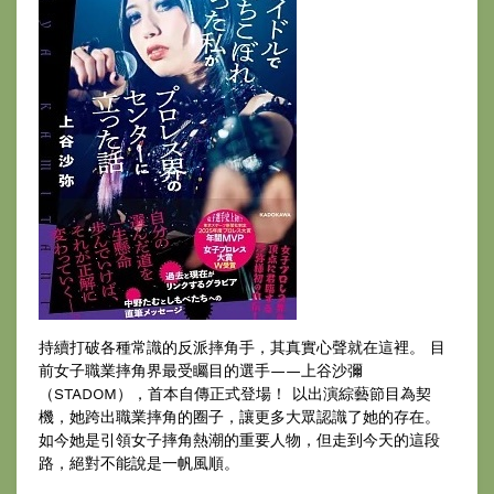
持續打破各種常識的反派摔角手，其真實心聲就在這裡。 目
前女子職業摔角界最受矚目的選手——上谷沙彌
（STADOM），首本自傳正式登場！ 以出演綜藝節目為契
機，她跨出職業摔角的圈子，讓更多大眾認識了她的存在。
如今她是引領女子摔角熱潮的重要人物，但走到今天的這段
路，絕對不能說是一帆風順。