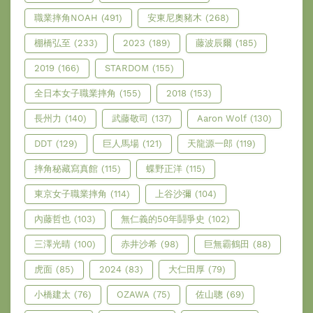
職業摔角NOAH
(491)
安東尼奧豬木
(268)
棚橋弘至
(233)
2023
(189)
藤波辰爾
(185)
2019
(166)
STARDOM
(155)
全日本女子職業摔角
(155)
2018
(153)
長州力
(140)
武藤敬司
(137)
Aaron Wolf
(130)
DDT
(129)
巨人馬場
(121)
天龍源一郎
(119)
摔角秘藏寫真館
(115)
蝶野正洋
(115)
東京女子職業摔角
(114)
上谷沙彌
(104)
內藤哲也
(103)
無仁義的50年鬪爭史
(102)
三澤光晴
(100)
赤井沙希
(98)
巨無霸鶴田
(88)
虎面
(85)
2024
(83)
大仁田厚
(79)
小橋建太
(76)
OZAWA
(75)
佐山聰
(69)