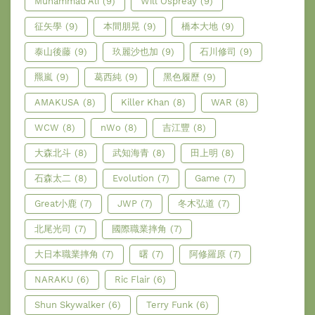
Muhammad Ali
(9)
Will Ospreay
(9)
征矢學
(9)
本間朋晃
(9)
橋本大地
(9)
泰山後藤
(9)
玖麗沙也加
(9)
石川修司
(9)
羆嵐
(9)
葛西純
(9)
黑色履歷
(9)
AMAKUSA
(8)
Killer Khan
(8)
WAR
(8)
WCW
(8)
nWo
(8)
吉江豐
(8)
大森北斗
(8)
武知海青
(8)
田上明
(8)
石森太二
(8)
Evolution
(7)
Game
(7)
Great小鹿
(7)
JWP
(7)
冬木弘道
(7)
北尾光司
(7)
國際職業摔角
(7)
大日本職業摔角
(7)
曙
(7)
阿修羅原
(7)
NARAKU
(6)
Ric Flair
(6)
Shun Skywalker
(6)
Terry Funk
(6)