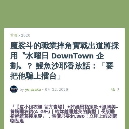
首頁
2026
魔裟斗的職業摔角實戰出道將採
用〝水曜日 DownTown 企
劃〟？ 鰻魚沙耶香放話：「要
把他騙上擂台」
0
by
yuiasaka
•
6月 22, 2026
『【皮小姐衣櫃 官方賣場】✦許維恩指定款✦挺胸美-
養胸睡衣裙(A-G杯)｜給妳越睡越美的胸型｜長版睡
裙輕鬆直接單穿』，售價只要$1,380！立即上蝦皮購
物逛逛