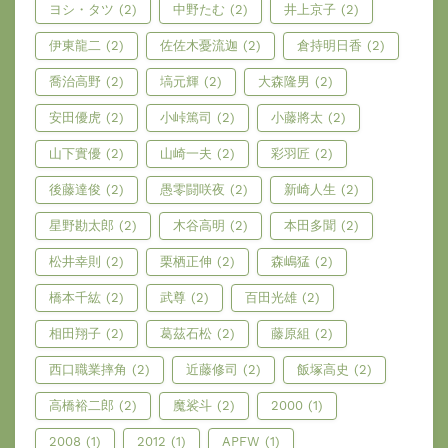
ヨシ・タツ
(2)
中野たむ
(2)
井上京子
(2)
伊東龍二
(2)
佐佐木憂流迦
(2)
倉持明日香
(2)
喬治高野
(2)
塙元輝
(2)
大森隆男
(2)
安田優虎
(2)
小峠篤司
(2)
小藤將太
(2)
山下實優
(2)
山崎一夫
(2)
彩羽匠
(2)
後藤達俊
(2)
愚零闘咲夜
(2)
新崎人生
(2)
星野勘太郎
(2)
木谷高明
(2)
本田多聞
(2)
松井幸則
(2)
栗栖正伸
(2)
森嶋猛
(2)
橋本千紘
(2)
武尊
(2)
百田光雄
(2)
相田翔子
(2)
葛茲石松
(2)
藤原組
(2)
西口職業摔角
(2)
近藤修司
(2)
飯塚高史
(2)
高橋裕二郎
(2)
魔裟斗
(2)
2000
(1)
2008
(1)
2012
(1)
APFW
(1)