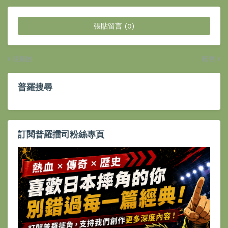
張貼留言 (0)
較新的
較舊
普羅搜尋
訂閱普羅擂司粉絲專頁