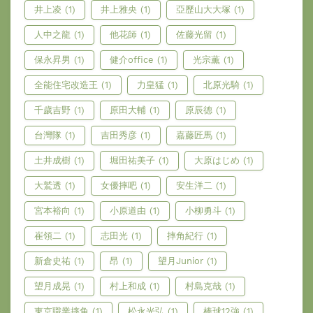
井上凌
(1)
井上雅央
(1)
亞歷山大大塚
(1)
人中之龍
(1)
他花師
(1)
佐藤光留
(1)
保永昇男
(1)
健介office
(1)
光宗薫
(1)
全能住宅改造王
(1)
力皇猛
(1)
北原光騎
(1)
千歲吉野
(1)
原田大輔
(1)
原辰德
(1)
台灣隊
(1)
吉田秀彦
(1)
嘉藤匠馬
(1)
土井成樹
(1)
堀田祐美子
(1)
大原はじめ
(1)
大鷲透
(1)
女優摔吧
(1)
安生洋二
(1)
宮本裕向
(1)
小原道由
(1)
小柳勇斗
(1)
崔領二
(1)
志田光
(1)
摔角紀行
(1)
新倉史祐
(1)
昂
(1)
望月Junior
(1)
望月成晃
(1)
村上和成
(1)
村島克哉
(1)
東京職業摔角
(1)
松永光弘
(1)
棒球12強
(1)