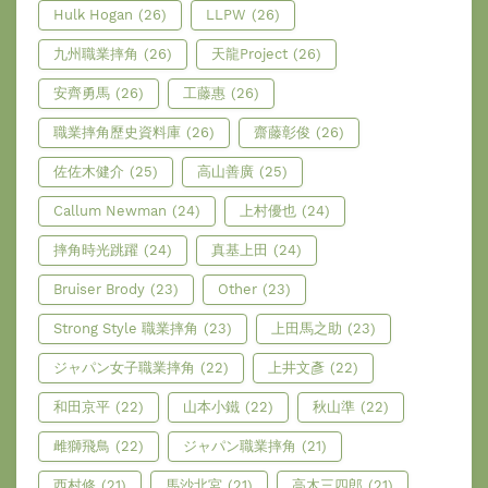
Hulk Hogan
(26)
LLPW
(26)
九州職業摔角
(26)
天龍Project
(26)
安齊勇馬
(26)
工藤惠
(26)
職業摔角歷史資料庫
(26)
齋藤彰俊
(26)
佐佐木健介
(25)
高山善廣
(25)
Callum Newman
(24)
上村優也
(24)
摔角時光跳躍
(24)
真基上田
(24)
Bruiser Brody
(23)
Other
(23)
Strong Style 職業摔角
(23)
上田馬之助
(23)
ジャパン女子職業摔角
(22)
上井文彥
(22)
和田京平
(22)
山本小鐵
(22)
秋山準
(22)
雌獅飛鳥
(22)
ジャパン職業摔角
(21)
西村修
(21)
馬沙北宮
(21)
高木三四郎
(21)