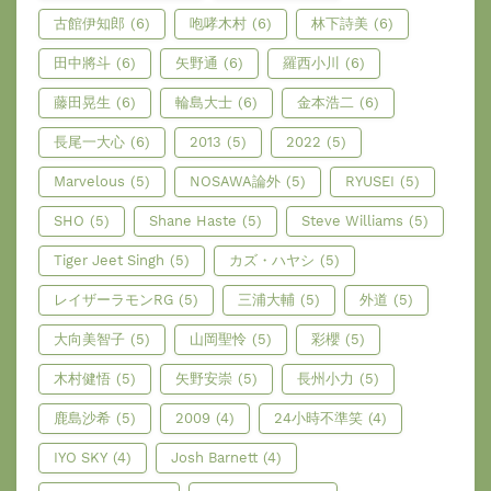
古館伊知郎
(6)
咆哮木村
(6)
林下詩美
(6)
田中將斗
(6)
矢野通
(6)
羅西小川
(6)
藤田晃生
(6)
輪島大士
(6)
金本浩二
(6)
長尾一大心
(6)
2013
(5)
2022
(5)
Marvelous
(5)
NOSAWA論外
(5)
RYUSEI
(5)
SHO
(5)
Shane Haste
(5)
Steve Williams
(5)
Tiger Jeet Singh
(5)
カズ・ハヤシ
(5)
レイザーラモンRG
(5)
三浦大輔
(5)
外道
(5)
大向美智子
(5)
山岡聖怜
(5)
彩櫻
(5)
木村健悟
(5)
矢野安崇
(5)
長州小力
(5)
鹿島沙希
(5)
2009
(4)
24小時不準笑
(4)
IYO SKY
(4)
Josh Barnett
(4)