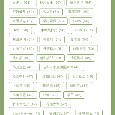
辻陽太
(68)
極惡女王
(67)
橋本真也
(64)
宮原健斗
(62)
WWE
(61)
藤原喜明
(60)
永田裕志
(57)
稻村愛輝
(57)
FMW
(56)
UWF
(56)
日本職業摔角
(56)
ZERO1
(54)
川田利明
(54)
神取忍
(54)
鈴木實
(54)
丸藤正道
(52)
丹普松本
(51)
前田日明
(50)
北斗晶
(50)
越中詩郎
(50)
清宮海斗
(49)
小川直也
(48)
昭和～平成明星列傳
(48)
藍面中野
(47)
連載始動
(47)
坂口征二
(46)
上福雪
(45)
中嶋勝彥
(45)
KENTA
(44)
摔角言靈
(43)
EVIL
(42)
拳王
(42)
竹下幸之介
(42)
花面大帝
(42)
Stan Hansen
(41)
安納沙織
(41)
小林邦昭
(41)