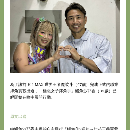
為了讓前 K-1 MAX 世界王者魔裟斗（47歲）完成正式的職業
摔角實戰出道，「極惡女子摔角手」鰻魚沙耶香（39歲）已
經開始在暗中展開行動。
原文出處
由鰻魚沙耶香主辦的自主興行「鰻舞伎3週年～比起三餐更愛