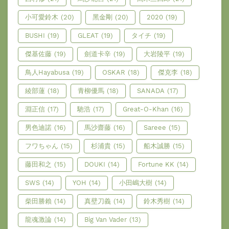
小可愛鈴木
(20)
黑金剛
(20)
2020
(19)
BUSHI
(19)
GLEAT
(19)
タイチ
(19)
傑基佐藤
(19)
劍道卡辛
(19)
大岩陵平
(19)
鳥人Hayabusa
(19)
OSKAR
(18)
傑克李
(18)
綾部蓮
(18)
青柳優馬
(18)
SANADA
(17)
淵正信
(17)
馳浩
(17)
Great-O-Khan
(16)
男色迪諾
(16)
馬沙齋藤
(16)
Sareee
(15)
フワちゃん
(15)
杉浦貴
(15)
船木誠勝
(15)
藤田和之
(15)
DOUKI
(14)
Fortune KK
(14)
SWS
(14)
YOH
(14)
小田嶋大樹
(14)
柴田勝賴
(14)
真壁刀義
(14)
鈴木秀樹
(14)
龍魂激論
(14)
Big Van Vader
(13)