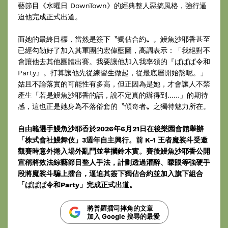
藝節目《水曜日 DownTown》的經典整人惡搞風格，強行逼
迫他完成正式出道。
而她的最終目標，當然是簽下〝獨佔合約〟。鰻魚沙耶香甚至
已經勾勒好了加入其軍團的宏偉藍圖，高調表示：「我絕對不
會讓他去其他團體出賽。我要讓他加入我率領的『ぱぱぱ令和
Party』。打算讓他先從練習生做起，從最底層開始熬呢。」
姑且不論落實的可能性有多高，但正因為是她，才會讓人不禁
產生「若是鰻魚沙耶香的話，說不定真的辦得到……」的期待
感，這也正是她身為不落俗套的〝傾奇者〟之獨特魅力所在。
自由籍選手鰻魚沙耶香於2026年6月21日在後樂園會館舉辦
「株式會社鰻舞伎」3週年自主興行。前 K-1 王者魔裟斗受邀
觀賽時意外捲入場外亂鬥並掌摑鈴木實。賽後鰻魚沙耶香公開
宣稱將效法綜藝節目整人手法，計劃透過灌醉、矇眼等強硬手
段將魔裟斗騙上擂台，逼迫其簽下獨佔合約並加入旗下組合
「ぱぱぱ令和Party」完成正式出道。
將普羅擂司摔角的文章
加入 Google 搜尋的最愛