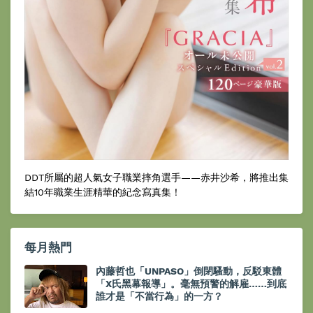
DDT所屬的超人氣女子職業摔角選手——赤井沙希，將推出集
結10年職業生涯精華的紀念寫真集！
每月熱門
內藤哲也「UNPASO」倒閉騷動，反駁東體
「X氏黑幕報導」。毫無預警的解雇……到底
誰才是「不當行為」的一方？