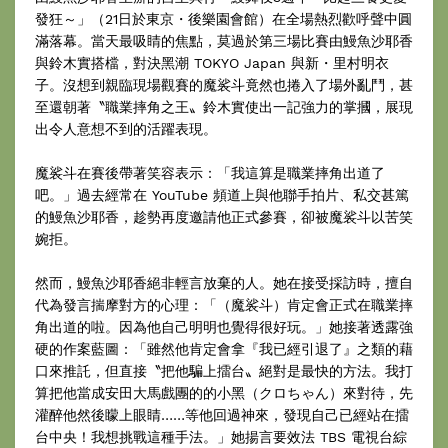
發狂～」（21日於東京・後樂園會館）在全場熱烈歡呼聲中圓
滿落幕。當天最吸睛的焦點，莫過於第三場比賽由鰻魚沙耶香
與鈴木實搭檔，對決黑潮 TOKYO Japan 與新・里村明衣
子。沒想到親臨現場觀賽的魔裟斗竟然也捲入了場外亂鬥，甚
至還朝著〝職業摔角之王〟鈴木實使出一記強力的掌摑，展現
出令人意想不到的活躍表現。
魔裟斗在賽後帶著笑容表示：「我這算是職業摔角出道了
吧。」過去經常在 YouTube 頻道上與他聯手拍片、私交甚篤
的鰻魚沙耶香，趁勢再度邀請他正式參賽，卻被魔裟斗以苦笑
婉拒。
然而，鰻魚沙耶香絕非輕言放棄的人。她在接受採訪時，擅自
代為發言揣摩對方的心理：「（魔裟斗）肯定會正式在職業摔
角出道的啦。因為他自己明明也覺得很好玩。」她接著透露強
硬的作案藍圖：「雖然他肯定會拿『我已經引退了』之類的藉
口來推託，但直接〝把他騙上擂台〟絕對是最快的方法。我打
算把他當成安田大馬戲團的的小黑（クロちゃん）來對待，先
灌醉他然後矇上眼睛……等他回過神來，發現自己已經站在擂
台中央！我想挑戰這種手法。」她揚言要效法 TBS 電視台綜