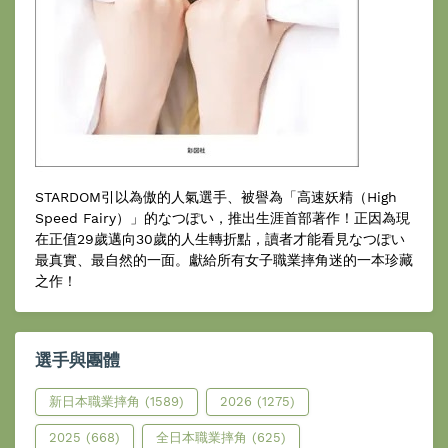
STARDOM引以為傲的人氣選手、被譽為「高速妖精（High
Speed Fairy）」的なつぽい，推出生涯首部著作！正因為現
在正值29歲邁向30歲的人生轉折點，讀者才能看見なつぽい
最真實、最自然的一面。獻給所有女子職業摔角迷的一本珍藏
之作！
選手與團體
新日本職業摔角
(1589)
2026
(1275)
2025
(668)
全日本職業摔角
(625)