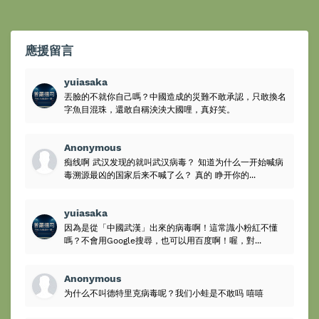
應援留言
yuiasaka
丟臉的不就你自己嗎？中國造成的災難不敢承認，只敢換名
字魚目混珠，還敢自稱泱泱大國哩，真好笑。
Anonymous
痴线啊 武汉发现的就叫武汉病毒？ 知道为什么一开始喊病
毒溯源最凶的国家后来不喊了么？ 真的 睁开你的...
yuiasaka
因為是從「中國武漢」出來的病毒啊！這常識小粉紅不懂
嗎？不會用Google搜尋，也可以用百度啊！喔，對...
Anonymous
为什么不叫德特里克病毒呢？我们小蛙是不敢吗 嘻嘻