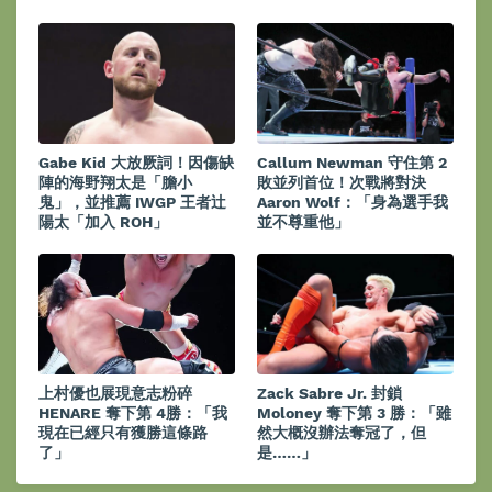
Gabe Kid 大放厥詞！因傷缺
Callum Newman 守住第 2
陣的海野翔太是「膽小
敗並列首位！次戰將對決
鬼」，並推薦 IWGP 王者辻
Aaron Wolf：「身為選手我
陽太「加入 ROH」
並不尊重他」
上村優也展現意志粉碎
Zack Sabre Jr. 封鎖
HENARE 奪下第 4勝：「我
Moloney 奪下第 3 勝：「雖
現在已經只有獲勝這條路
然大概沒辦法奪冠了，但
了」
是……」