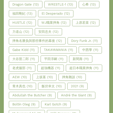
Dragon Gate
(13)
WRESTLE-1
(13)
心希
(13)
福田剛紀
(13)
El Desperado
(12)
HUSTLE
(12)
WJ職業摔角
(12)
上原若菜
(12)
力道山
(12)
安田忠夫
(12)
摔角名勝負與那些事件的幕後
(12)
Dory Funk Jr.
(11)
Gabe Kidd
(11)
TAKAYAMANIA
(11)
中西學
(11)
大谷晉二郎
(11)
平田淳嗣
(11)
新間壽
(11)
老虎服部
(11)
超強機器
(11)
超日本職業摔角
(11)
AEW
(10)
上坂堇
(10)
摔角雜談
(10)
青木真也
(10)
飯伏幸太
(10)
2021
(9)
Abdullah the Butcher
(9)
André the Giant
(9)
Boltin Oleg
(9)
Karl Gotch
(9)