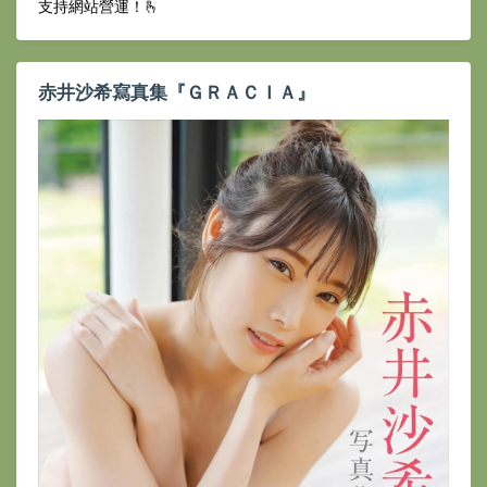
支持網站營運！🫰
赤井沙希寫真集『ＧＲＡＣＩＡ』