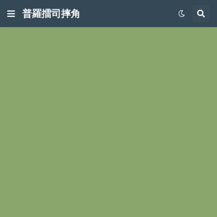
普羅擂司摔角