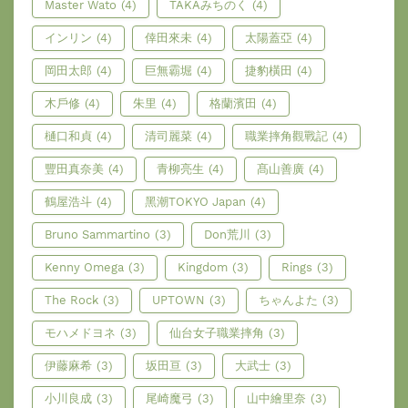
Master Wato
(4)
TAKAみちのく
(4)
インリン
(4)
倖田來未
(4)
太陽蓋亞
(4)
岡田太郎
(4)
巨無霸堀
(4)
捷豹橫田
(4)
木戶修
(4)
朱里
(4)
格蘭濱田
(4)
樋口和貞
(4)
清司麗菜
(4)
職業摔角觀戰記
(4)
豐田真奈美
(4)
青柳亮生
(4)
髙山善廣
(4)
鶴屋浩斗
(4)
黑潮TOKYO Japan
(4)
Bruno Sammartino
(3)
Don荒川
(3)
Kenny Omega
(3)
Kingdom
(3)
Rings
(3)
The Rock
(3)
UPTOWN
(3)
ちゃんよた
(3)
モハメドヨネ
(3)
仙台女子職業摔角
(3)
伊藤麻希
(3)
坂田亘
(3)
大武士
(3)
小川良成
(3)
尾崎魔弓
(3)
山中繪里奈
(3)