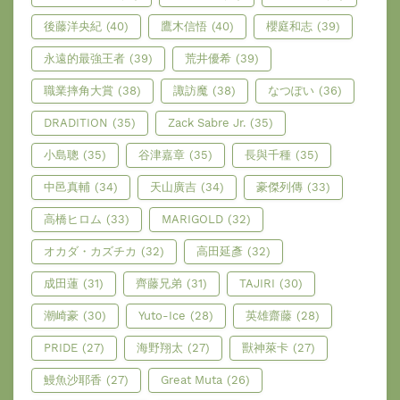
後藤洋央紀
(40)
鷹木信悟
(40)
櫻庭和志
(39)
永遠的最強王者
(39)
荒井優希
(39)
職業摔角大賞
(38)
諏訪魔
(38)
なつぽい
(36)
DRADITION
(35)
Zack Sabre Jr.
(35)
小島聰
(35)
谷津嘉章
(35)
長與千種
(35)
中邑真輔
(34)
天山廣吉
(34)
豪傑列傳
(33)
高橋ヒロム
(33)
MARIGOLD
(32)
オカダ・カズチカ
(32)
高田延彥
(32)
成田蓮
(31)
齊藤兄弟
(31)
TAJIRI
(30)
潮崎豪
(30)
Yuto-Ice
(28)
英雄齋藤
(28)
PRIDE
(27)
海野翔太
(27)
獸神萊卡
(27)
鰻魚沙耶香
(27)
Great Muta
(26)