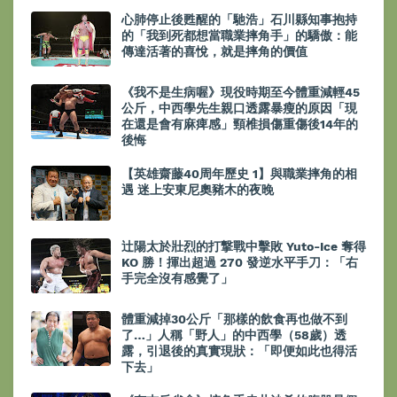
心肺停止後甦醒的「馳浩」石川縣知事抱持
的「我到死都想當職業摔角手」的驕傲：能
傳達活著的喜悅，就是摔角的價值
《我不是生病喔》現役時期至今體重減輕45
公斤，中西學先生親口透露暴瘦的原因「現
在還是會有麻痺感」頸椎損傷重傷後14年的
後悔
【英雄齋藤40周年歷史 1】與職業摔角的相
遇 迷上安東尼奧豬木的夜晚
辻陽太於壯烈的打撃戰中擊敗 Yuto-Ice 奪得
KO 勝！揮出超過 270 發逆水平手刀：「右
手完全沒有感覺了」
體重減掉30公斤「那樣的飲食再也做不到
了…」人稱「野人」的中西學（58歲）透
露，引退後的真實現狀：「即便如此也得活
下去」