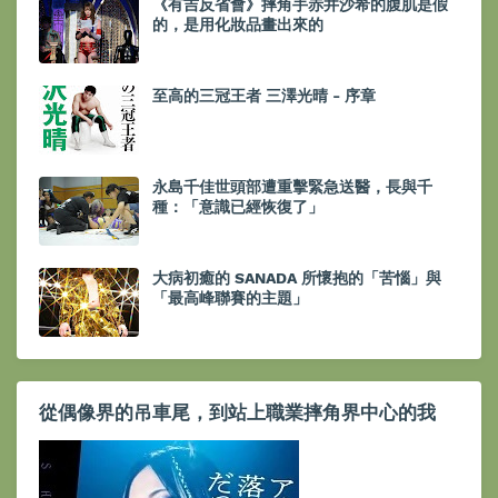
《有吉反省會》摔角手赤井沙希的腹肌是假
的，是用化妝品畫出來的
至高的三冠王者 三澤光晴 - 序章
永島千佳世頭部遭重擊緊急送醫，長與千
種：「意識已經恢復了」
大病初癒的 SANADA 所懷抱的「苦惱」與
「最高峰聯賽的主題」
從偶像界的吊車尾，到站上職業摔角界中心的我