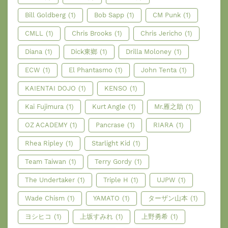
Bill Goldberg
(1)
Bob Sapp
(1)
CM Punk
(1)
CMLL
(1)
Chris Brooks
(1)
Chris Jericho
(1)
Diana
(1)
Dick東鄉
(1)
Drilla Moloney
(1)
ECW
(1)
El Phantasmo
(1)
John Tenta
(1)
KAIENTAI DOJO
(1)
KENSO
(1)
Kai Fujimura
(1)
Kurt Angle
(1)
Mr.雁之助
(1)
OZ ACADEMY
(1)
Pancrase
(1)
RIARA
(1)
Rhea Ripley
(1)
Starlight Kid
(1)
Team Taiwan
(1)
Terry Gordy
(1)
The Undertaker
(1)
Triple H
(1)
UJPW
(1)
Wade Chism
(1)
YAMATO
(1)
ターザン山本
(1)
ヨシヒコ
(1)
上坂すみれ
(1)
上野勇希
(1)