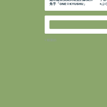
角手「ONE☆KYUSHU」
×ぶ
較新的