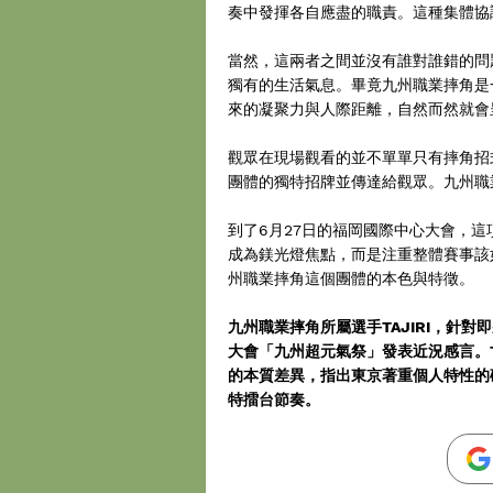
奏中發揮各自應盡的職責。這種集體協
當然，這兩者之間並沒有誰對誰錯的問
獨有的生活氣息。畢竟九州職業摔角是
來的凝聚力與人際距離，自然而然就會
觀眾在現場觀看的並不單單只有摔角招
團體的獨特招牌並傳達給觀眾。九州職
到了6月27日的福岡國際中心大會，
成為鎂光燈焦點，而是注重整體賽事該
州職業摔角這個團體的本色與特徵。
九州職業摔角所屬選手TAJIRI，針對
大會「九州超元氣祭」發表近況感言。T
的本質差異，指出東京著重個人特性的
特擂台節奏。