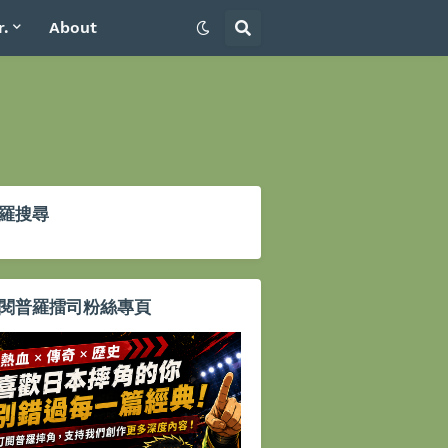
r.
About
羅搜尋
閱普羅擂司粉絲專頁