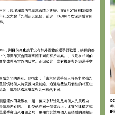
不同，現場瀰漫的氛圍就會隨之改變。在6月27日福岡國際
年紀念大會「九州超元氣祭」前夕，TAJIRI再次深刻體會到
奏。
待了3年，到目前為止幾乎沒有和外團體的選手對戰過，接觸的都
上的節奏確實會隨著團體不同而有所差異。」長期在相同的
會變成理所當然的日常。正因如此，當有機會與外部選手交
東京團體之間的差別。他指出：「東京的選手個人特色非常強烈
且習慣將個人特質推向最前線。透過這些強烈個性的相互碰
RI認為，這種結構本身就與九州截然不同。
D
順暢運作而凝聚在一起；但東京那邊則是每個人先展現自
赤
是這種差別吧。」即使站在同一個擂台上，比賽的建構方式
的
星選手突出來引領全局，更傾向於讓每個人在整體的流暢節