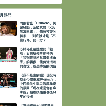
月熱門
內藤哲也「UNPASO」倒
閉騷動，反駁東體「X氏
黑幕報導」。毫無預警的
解雇……到底誰才是「不
當行為」的一方？
心肺停止後甦醒的「馳
浩」石川縣知事抱持的
「我到死都想當職業摔角
手」的驕傲：能傳達活著
的喜悅，就是摔角的價值
《我不是生病喔》現役時
期至今體重減輕45公斤，
中西學先生親口透露暴瘦
的原因「現在還是會有麻
痺感」頸椎損傷重傷後14
年的後悔
【英雄齋藤40周年歷史