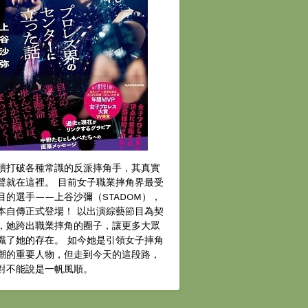
續打破各種常識的反派摔角手，其真實
聲就在這裡。 目前女子職業摔角界最受
目的選手——上谷沙彌（STADOM），
本自傳正式登場！ 以出演綜藝節目為契
，她跨出職業摔角的圈子，讓更多大眾
識了她的存在。 如今她是引領女子摔角
潮的重要人物，但走到今天的這段路，
對不能說是一帆風順。