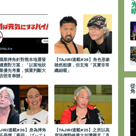
職業摔角針對熊本地震發
【TAJIRI連載#28】角色形象
續應對方案：「以當地狀
雖然粗獷，但玄海「其實非常
最優先考量，慎重判斷大
纖細喔」
否照常舉辦」
從
角
AJIRI連載#26】身為摔角
【TAJIRI連載#25】之所以高
不畏懼「最弱」 ばってん
度評價野崎廣大並讚譽其「具