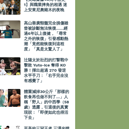
1】與職業摔角的相遇 迷
上安東尼奧豬木的夜晚
高山善廣頸髓完全損傷雖
曾被診斷無法恢復……經
過6年以上復健，「尋常
之外的恢復」引發感動熱
潮「竟然能恢復到這程
度」「真是太驚人了」
辻陽太於壯烈的打撃戰中
擊敗 Yuto-Ice 奪得 KO
勝！揮出超過 270 發逆
水平手刀：「右手完全沒
有感覺了」
體重減掉30公斤「那樣的
飲食再也做不到了…」人
稱「野人」的中西學（58
歲）透露，引退後的真實
現狀：「即便如此也得活
下去」
至高的三冠王者 三澤光晴