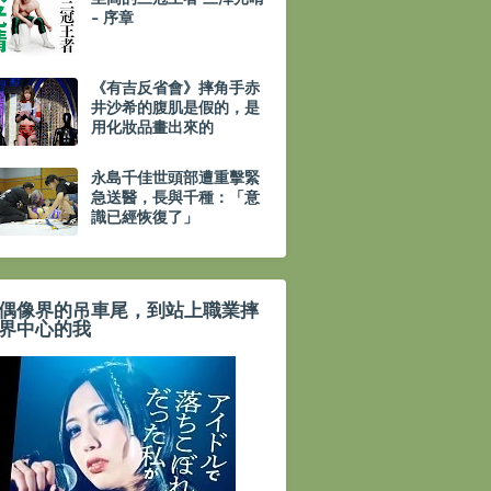
- 序章
《有吉反省會》摔角手赤
井沙希的腹肌是假的，是
用化妝品畫出來的
永島千佳世頭部遭重擊緊
急送醫，長與千種：「意
識已經恢復了」
偶像界的吊車尾，到站上職業摔
界中心的我