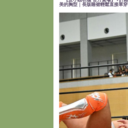
美的胸型｜長版睡裙輕鬆直接單穿』