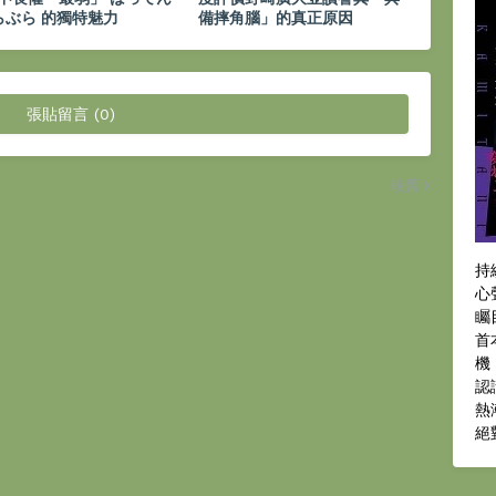
らぶら 的獨特魅力
備摔角腦」的真正原因
張貼留言 (0)
較舊
持
心
矚
首
機
認
熱
絕