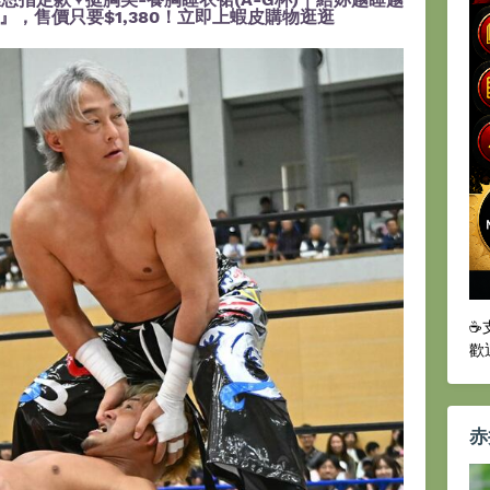
，售價只要$1,380！立即上蝦皮購物逛逛
☕
歡
赤