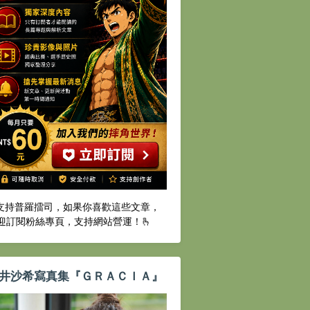
️支持普羅擂司，如果你喜歡這些文章，
迎訂閱粉絲專頁，支持網站營運！🫰
井沙希寫真集『ＧＲＡＣＩＡ』