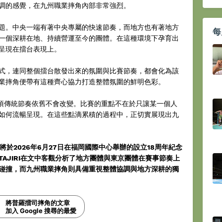
調的感覺，在九州職業摔角內部非常強烈。
題。中央一端有著中央專屬的快速節奏，而地方也有著地方
每
一個深耕在地、持續營運至今的團體。在這種環境下孕育出
呈現在擂台表現上。
式，連同整個擂台散發出來的氛圍與比賽節奏，都會化為該
業摔角便帶有這種齊心協力打造整體氛圍的鮮明色彩。
這項傳統節奏依舊不會改變。比賽的重點不在於只讓某一個人
如何流暢呈現。在這些點滴累積的過程中，正切實展現出九
即將於2026年6月27日在福岡國際中心舉辦的設立18周年紀念
AJIRI在文中客觀分析了地方團體與東京團體在賽事節奏上
碰撞，而九州職業摔角則具備重視整體協調與地方深耕的獨
將普羅擂司摔角的文章
加入 Google 搜尋的最愛