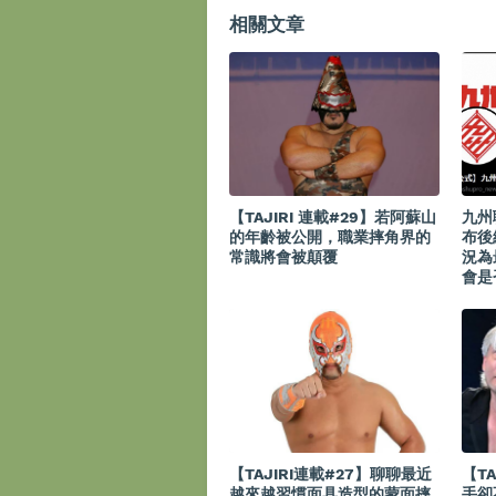
相關文章
【TAJIRI 連載#29】若阿蘇山
九州
的年齡被公開，職業摔角界的
布後
常識將會被顛覆
況為
會是
【TAJIRI連載#27】聊聊最近
【T
越來越習慣面具造型的蒙面摔
手卻