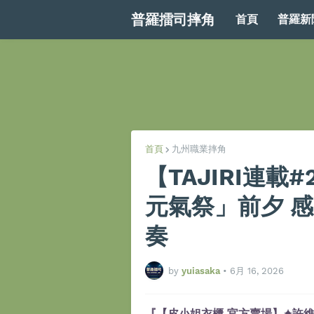
普羅擂司摔角
首頁
普羅新
首頁
九州職業摔角
【TAJIRI連載
元氣祭」前夕 
奏
by
yuiasaka
•
6月 16, 2026
『【皮小姐衣櫃 官方賣場】✦許維