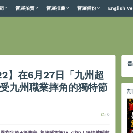
聞
普羅拍賣
普羅推薦
普羅備份
English Ve
普
#22】在6月27日「九州超
感受九州職業摔角的獨特節
訂
0
恩指定款✦挺胸美-養胸睡衣裙(A-G杯)｜給妳越睡越