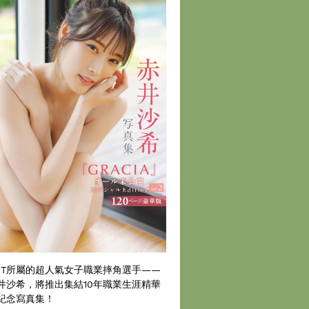
DT所屬的超人氣女子職業摔角選手——
井沙希，將推出集結10年職業生涯精華
紀念寫真集！