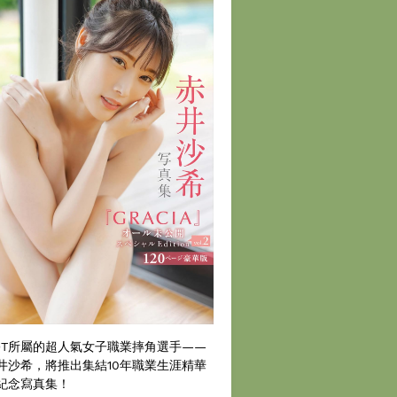
DT所屬的超人氣女子職業摔角選手——
井沙希，將推出集結10年職業生涯精華
紀念寫真集！