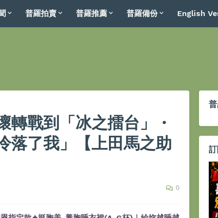
聞
普羅拍賣
普羅推薦
普羅備份
English Ve
普
壞轉戰到「冰之擂台」・
冷落了我」【上田馬之助
訂
0
恩指定款✦挺胸美-養胸睡衣裙(A-G杯)｜給妳越睡越