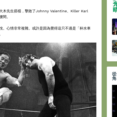
檔，擊敗了Johnny Valentine、Killer Karl
在腰間。
悅。心情非常複雜。或許是因為覺得這只不過是「杯水車
。
從
角