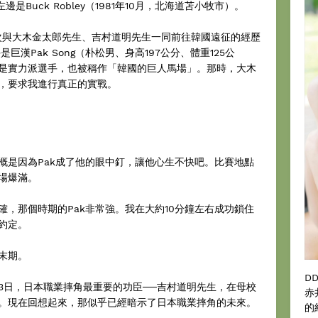
是Buck Robley（1981年10月，北海道苫小牧市）。
次與大木金太郎先生、吉村道明先生一同前往韓國遠征的經歷
漢Pak Song（朴松男、身高197公分、體重125公
是實力派選手，也被稱作「韓國的巨人馬場」。那時，大木
，要求我進行真正的實戰。
概是因為Pak成了他的眼中釘，讓他心生不快吧。比賽地點
場爆滿。
，那個時期的Pak非常強。我在大約10分鐘左右成功鎖住
約定。
末期。
D
3月3日，日本職業摔角最重要的功臣──吉村道明先生，在母校
赤
。現在回想起來，那似乎已經暗示了日本職業摔角的未來。
的