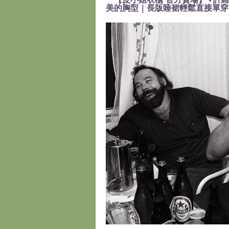
美的胸型｜長版睡裙輕鬆直接單穿』