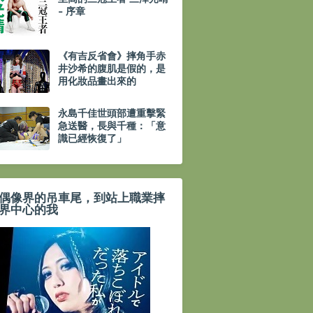
- 序章
《有吉反省會》摔角手赤
井沙希的腹肌是假的，是
用化妝品畫出來的
永島千佳世頭部遭重擊緊
急送醫，長與千種：「意
識已經恢復了」
偶像界的吊車尾，到站上職業摔
界中心的我