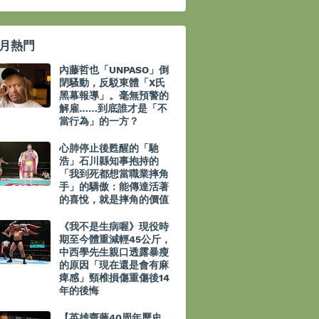
月熱門
內藤哲也「UNPASO」倒
閉騷動，反駁東體「X氏
黑幕報導」。毫無預警的
解雇……到底誰才是「不
當行為」的一方？
心肺停止後甦醒的「馳
浩」石川縣知事抱持的
「我到死都想當職業摔角
手」的驕傲：能傳達活著
的喜悅，就是摔角的價值
《我不是生病喔》現役時
期至今體重減輕45公斤，
中西學先生親口透露暴瘦
的原因「現在還是會有麻
痺感」頸椎損傷重傷後14
年的後悔
【英雄齋藤40周年歷史