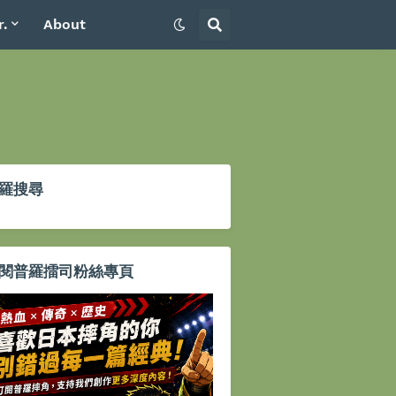
r.
About
羅搜尋
閱普羅擂司粉絲專頁