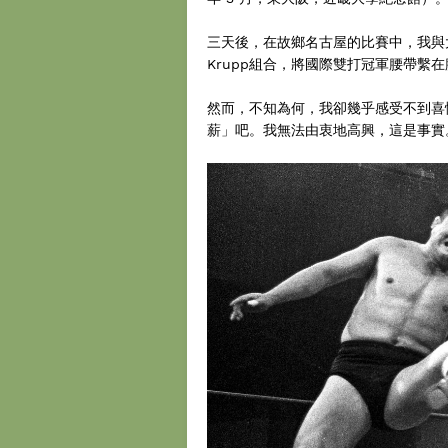
三天後，在故鄉名古屋的比賽中，我與大木先生搭
Krupp組合，將國際雙打冠軍腰帶繫
然而，不知為何，我卻幾乎感受不到喜
薪」吧。我無法由衷地高興，這是事實