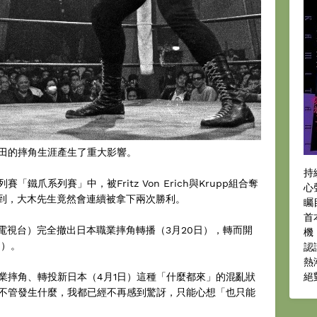
田的摔角生涯產生了重大影響。
持
爪系列賽」中，被Fritz Von Erich與Krupp組合奪
心
想到，大木先生竟然會連續被拿下兩次勝利。
矚
首
電視台）完全撤出日本職業摔角轉播（3月20日），轉而開
機
日）。
認
熱
業摔角、轉投新日本（4月1日）這種「什麼都來」的混亂狀
絕
不管發生什麼，我都已經不再感到驚訝，只能心想「也只能