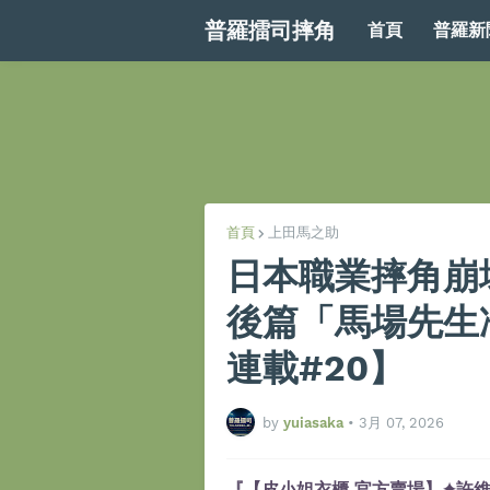
普羅擂司摔角
首頁
普羅新
首頁
上田馬之助
日本職業摔角崩
後篇「馬場先生
連載#20】
by
yuiasaka
•
3月 07, 2026
『【皮小姐衣櫃 官方賣場】✦許維