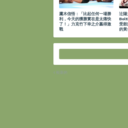
鷹木信悟：「比起任何一場勝
辻陽
利，今天的獲勝實在是太痛快
Bol
了！」力克竹下幸之介贏得激
受鼓
戰
的黃
較新的