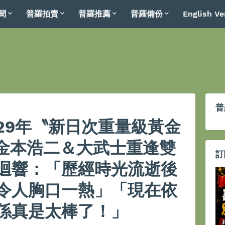
聞
普羅拍賣
普羅推薦
普羅備份
English Ve
普
29年〝新日次重量級黃金
.金本浩二＆大武士重逢雙
訂
迴響：「歷經時光流逝後
令人胸口一熱」「現在依
係真是太棒了！」