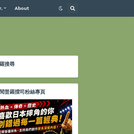
r.
About
羅搜尋
閱普羅擂司粉絲專頁