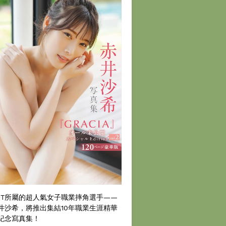
DT所屬的超人氣女子職業摔角選手——
井沙希，將推出集結10年職業生涯精華
紀念寫真集！