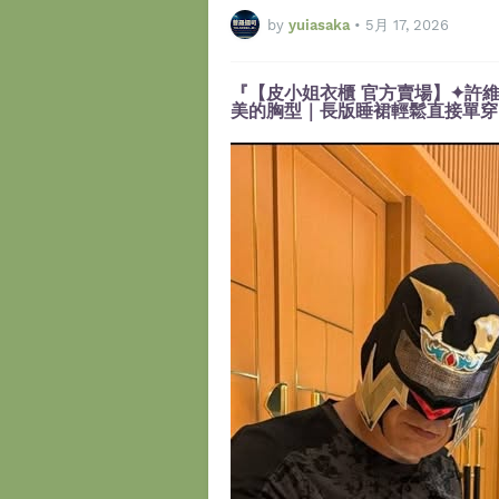
by
yuiasaka
•
5月 17, 2026
『【皮小姐衣櫃 官方賣場】✦許維
美的胸型｜長版睡裙輕鬆直接單穿』