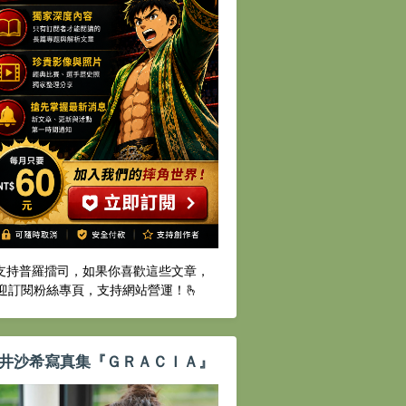
️支持普羅擂司，如果你喜歡這些文章，
迎訂閱粉絲專頁，支持網站營運！🫰
井沙希寫真集『ＧＲＡＣＩＡ』