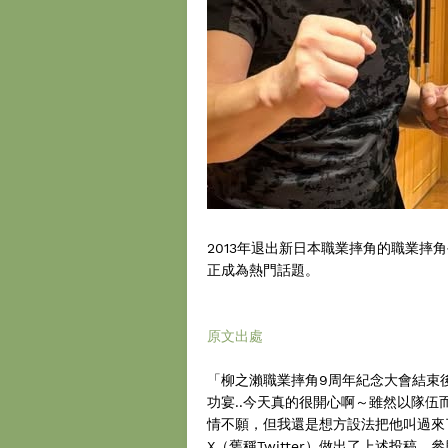
2013年退出新日本職業摔角的職業摔
正成為熱門話題。
原文出處
「柳之瀨職業摔角9周年紀念大會結束
功宴..今天真的很開心啊～雖然以隊
情不願，但我還是想方設法把他叫過來
X（舊稱Twitter）做出了上述投稿。參