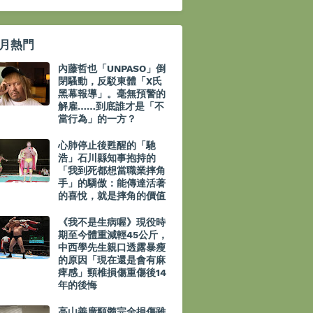
月熱門
內藤哲也「UNPASO」倒
閉騷動，反駁東體「X氏
黑幕報導」。毫無預警的
解雇……到底誰才是「不
當行為」的一方？
心肺停止後甦醒的「馳
浩」石川縣知事抱持的
「我到死都想當職業摔角
手」的驕傲：能傳達活著
的喜悅，就是摔角的價值
《我不是生病喔》現役時
期至今體重減輕45公斤，
中西學先生親口透露暴瘦
的原因「現在還是會有麻
痺感」頸椎損傷重傷後14
年的後悔
高山善廣頸髓完全損傷雖