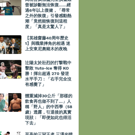
曾被診斷無法恢復……經
過6年以上復健，「尋常
之外的恢復」引發感動熱
潮「竟然能恢復到這程
度」「真是太驚人了」
【英雄齋藤40周年歷史
1】與職業摔角的相遇 迷
上安東尼奧豬木的夜晚
辻陽太於壯烈的打撃戰中
擊敗 Yuto-Ice 奪得 KO
勝！揮出超過 270 發逆
水平手刀：「右手完全沒
有感覺了」
體重減掉30公斤「那樣的
飲食再也做不到了…」人
稱「野人」的中西學（58
歲）透露，引退後的真實
現狀：「即便如此也得活
下去」
至高的三冠王者 三澤光晴