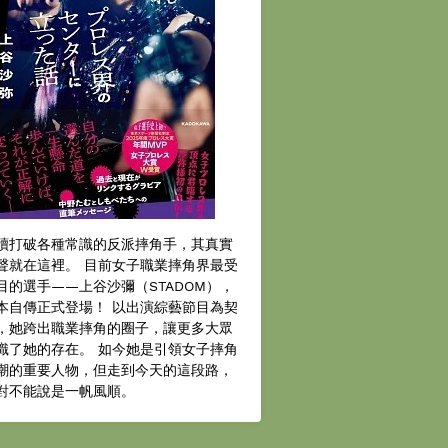
續打破各種常識的反派摔角手，其真實
聲就在這裡。 目前女子職業摔角界最受
目的選手——上谷沙彌（STADOM），
本自傳正式登場！ 以出演綜藝節目為契
，她跨出職業摔角的圈子，讓更多大眾
識了她的存在。 如今她是引領女子摔角
潮的重要人物，但走到今天的這段路，
對不能說是一帆風順。