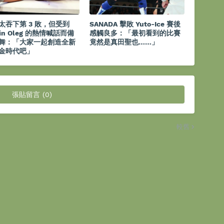
太吞下第 3 敗，但受到
SANADA 擊敗 Yuto-Ice 賽後
tin Oleg 的熱情喊話而備
感觸良多：「最初看到的比賽
舞：「大家一起創造全新
竟然是真田聖也……」
金時代吧」
張貼留言 (0)
較舊