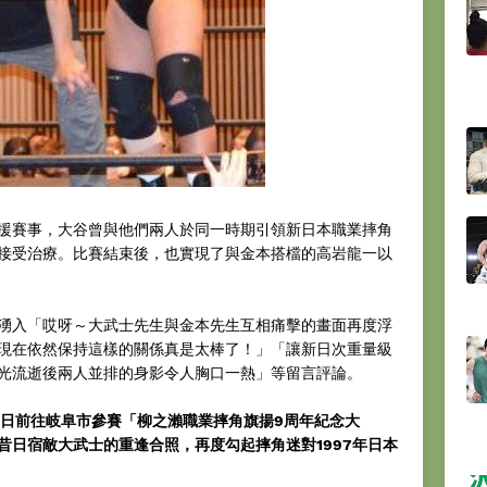
援賽事，大谷曾與他們兩人於同一時期引領新日本職業摔角
接受治療。比賽結束後，也實現了與金本搭檔的高岩龍一以
湧入「哎呀～大武士先生與金本先生互相痛擊的畫面再度浮
現在依然保持這樣的關係真是太棒了！」「讓新日次重量級
光流逝後兩人並排的身影令人胸口一熱」等留言評論。
4日前往岐阜市參賽「柳之瀨職業摔角旗揚9周年紀念大
昔日宿敵大武士的重逢合照，再度勾起摔角迷對1997年日本