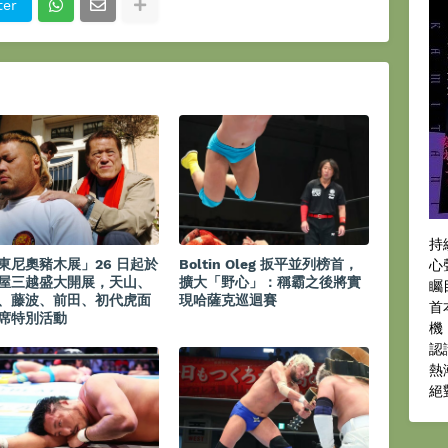
ter
持
東尼奧豬木展」26 日起於
Boltin Oleg 扳平並列榜首，
心
屋三越盛大開展，天山、
擴大「野心」：稱霸之後將實
矚
、藤波、前田、初代虎面
現哈薩克巡迴賽
首
席特別活動
機
認
熱
絕