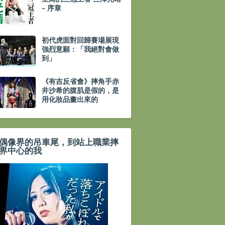
- 序章
初代虎面對回歸賽場展現
強烈意願：「我絕對會做
到」
《有吉反省會》摔角手赤
井沙希的腹肌是假的，是
用化妝品畫出來的
偶像界的吊車尾，到站上職業摔
界中心的我