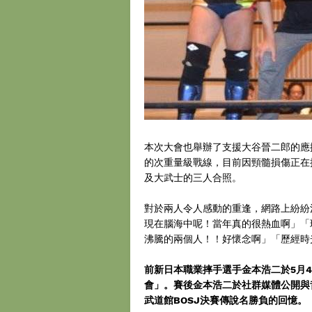
本次大會也舉辦了支援大谷晉二郎的應
的次重量級戰線，目前因頸髓損傷正在
及大武士的三人合照。
對於兩人令人感動的重逢，網路上紛紛
現在腦海中呢！當年真的很熱血啊」「
沸騰的兩個人！！好懷念啊」「歷經時
前新日本職業摔手選手金本浩二於5月
會」。賽後金本浩二於社群媒體公開與
武道館BOSJ決賽傳說名勝負的回憶。