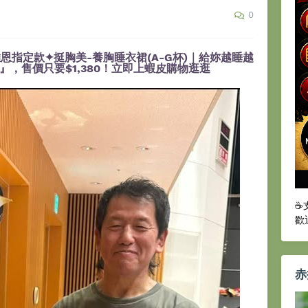
0
恩指定款✦挺胸美-養胸睡衣裙(A-G杯)｜給妳越睡越
，售價只要$1,380！立即上蝦皮購物逛逛
☕
歡
赤