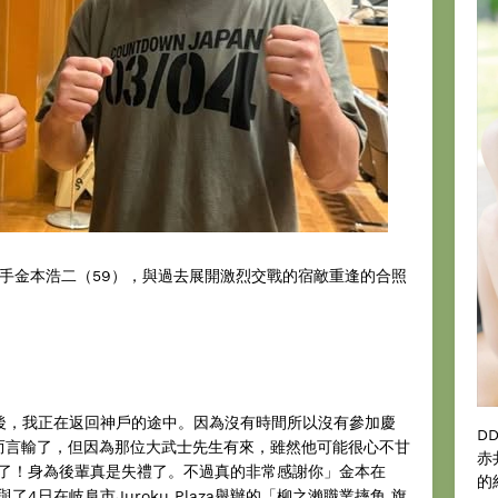
角手金本浩二（59），與過去展開激烈交戰的宿敵重逢的合照
後，我正在返回神戶的途中。因為沒有時間所以沒有參加慶
D
伍而言輸了，但因為那位大武士先生有來，雖然他可能很心不甘
赤
了！身為後輩真是失禮了。不過真的非常感謝你」金本在
的
與了4日在岐阜市Juroku Plaza舉辦的「柳之瀨職業摔角 旗