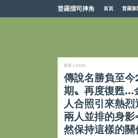
普羅擂司摔角
首頁
普羅新
首頁
2026
傳說名勝負至今
期〟再度復甦..
人合照引來熱烈
兩人並排的身影
然保持這樣的關