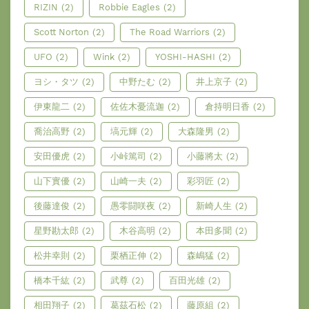
RIZIN
(2)
Robbie Eagles
(2)
Scott Norton
(2)
The Road Warriors
(2)
UFO
(2)
Wink
(2)
YOSHI-HASHI
(2)
ヨシ・タツ
(2)
中野たむ
(2)
井上京子
(2)
伊東龍二
(2)
佐佐木憂流迦
(2)
倉持明日香
(2)
喬治高野
(2)
塙元輝
(2)
大森隆男
(2)
安田優虎
(2)
小峠篤司
(2)
小藤將太
(2)
山下實優
(2)
山崎一夫
(2)
彩羽匠
(2)
後藤達俊
(2)
愚零闘咲夜
(2)
新崎人生
(2)
星野勘太郎
(2)
木谷高明
(2)
本田多聞
(2)
松井幸則
(2)
栗栖正伸
(2)
森嶋猛
(2)
橋本千紘
(2)
武尊
(2)
百田光雄
(2)
相田翔子
(2)
葛茲石松
(2)
藤原組
(2)