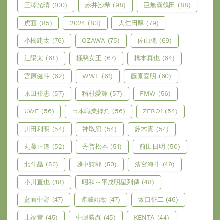
三澤光晴
(100)
赤井沙希
(98)
巨無霸鶴田
(88)
虎面
(85)
2024
(83)
大仁田厚
(79)
小橋建太
(76)
OZAWA
(75)
佐山聰
(69)
辻陽太
(68)
極惡女王
(67)
橋本真也
(64)
宮原健斗
(62)
WWE
(61)
藤原喜明
(60)
永田裕志
(57)
稻村愛輝
(57)
FMW
(56)
UWF
(56)
日本職業摔角
(56)
ZERO1
(54)
川田利明
(54)
神取忍
(54)
鈴木實
(54)
丸藤正道
(52)
丹普松本
(51)
前田日明
(50)
北斗晶
(50)
越中詩郎
(50)
清宮海斗
(49)
小川直也
(48)
昭和～平成明星列傳
(48)
藍面中野
(47)
連載始動
(47)
坂口征二
(46)
上福雪
(45)
中嶋勝彥
(45)
KENTA
(44)