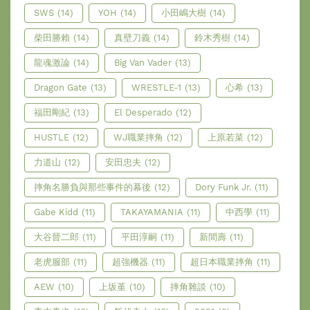
SWS
(14)
YOH
(14)
小田嶋大樹
(14)
柴田勝賴
(14)
真壁刀義
(14)
鈴木秀樹
(14)
龍魂激論
(14)
Big Van Vader
(13)
Dragon Gate
(13)
WRESTLE-1
(13)
心希
(13)
福田剛紀
(13)
El Desperado
(12)
HUSTLE
(12)
WJ職業摔角
(12)
上原若菜
(12)
力道山
(12)
安田忠夫
(12)
摔角名勝負與那些事件的幕後
(12)
Dory Funk Jr.
(11)
Gabe Kidd
(11)
TAKAYAMANIA
(11)
中西學
(11)
大谷晉二郎
(11)
平田淳嗣
(11)
新間壽
(11)
老虎服部
(11)
超強機器
(11)
超日本職業摔角
(11)
AEW
(10)
上坂堇
(10)
摔角雜談
(10)