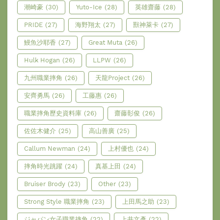
潮崎豪
(30)
Yuto-Ice
(28)
英雄齋藤
(28)
PRIDE
(27)
海野翔太
(27)
獸神萊卡
(27)
鰻魚沙耶香
(27)
Great Muta
(26)
Hulk Hogan
(26)
LLPW
(26)
九州職業摔角
(26)
天龍Project
(26)
安齊勇馬
(26)
工藤惠
(26)
職業摔角歷史資料庫
(26)
齋藤彰俊
(26)
佐佐木健介
(25)
高山善廣
(25)
Callum Newman
(24)
上村優也
(24)
摔角時光跳躍
(24)
真基上田
(24)
Bruiser Brody
(23)
Other
(23)
Strong Style 職業摔角
(23)
上田馬之助
(23)
ジャパン女子職業摔角
(22)
上井文彥
(22)