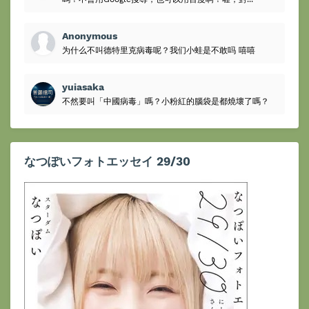
Anonymous
为什么不叫德特里克病毒呢？我们小蛙是不敢吗 嘻嘻
yuiasaka
不然要叫「中國病毒」嗎？小粉紅的腦袋是都燒壞了嗎？
なつぽいフォトエッセイ 29/30