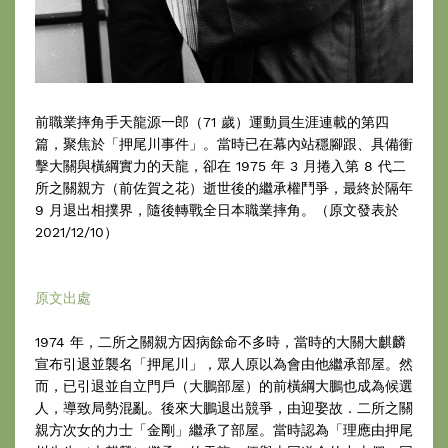
前職業摔角手天龍源一郎（71 歲）運動員生涯連載的第四
篇，聚焦於「押尾川事件」。當時已在幕內站穩腳跟、具備衝
擊大關與橫綱實力的天龍，卻在 1975 年 3 月捲入第 8 代二
所之關親方（前佐賀之花）逝世後的繼承權鬥爭，最終於隔年
9 月退出相撲界，隨後轉戰全日本職業摔角。（原文發表於
2021/12/10）
原文出處
1974 年，二所之關親方因病餘命不多時，當時的大關大麒麟
宣布引退並襲名「押尾川」，眾人原以為會由他繼承部屋。然
而，已引退並自立門戶（大鵬部屋）的前橫綱大鵬也成為候選
人，導致局勢混亂。後來大鵬退出競爭，由迎娶故．二所之關
親方次女的力士「金剛」繼承了部屋。當時認為「理應由押尾