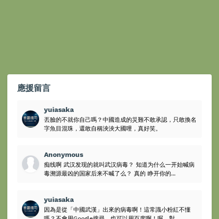
應援留言
yuiasaka
丟臉的不就你自己嗎？中國造成的災難不敢承認，只敢換名
字魚目混珠，還敢自稱泱泱大國哩，真好笑。
Anonymous
痴线啊 武汉发现的就叫武汉病毒？ 知道为什么一开始喊病
毒溯源最凶的国家后来不喊了么？ 真的 睁开你的...
yuiasaka
因為是從「中國武漢」出來的病毒啊！這常識小粉紅不懂
嗎？不會用Google搜尋，也可以用百度啊！喔，對...