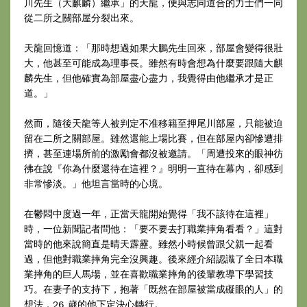
川先生（大麒麟）繼承」的天龍，便與志同道合的力士們一同
從二所之關部屋分裂出來。
天龍回憶道：「那時想過如果大鵬先生回來，部屋會變得很壯
大，他甚至可能成為理事長。雖然有時會想為什麼要跟隨大麒
麟先生，但他確實為部屋盡心盡力，我覺得由他繼承才是正
道。」
然而，隨後天龍等人被判定不准移籍至押尾川部屋，只能被迫
留在二所之關部屋。雖然還能上場比賽，但在部屋內卻慘遭排
擠，甚至連場所前的激勵會都沒被邀請。「周遭投來的眼神彷
彿在說『你為什麼還待在這裡？』明明一直待在幕內，卻感到
非常慘淡。」他坦言當時的心境。
在鬱悶中度過一年，正當天龍開始覺得「我不該待在這裡」
時，一位新聞記者問他：「要不要去打職業摔角看看？」這對
當時的他來說簡直是晴天霹靂。雖然小時候曾跟父親一起看
過，但他對職業摔角完全沒興趣。後來經介紹認識了全日本職
業摔角的巨人馬場，並在喜歡職業摔角的後輩教導下學習技
巧。在妻子的支持下，抱著「既然在部屋被當成礙眼的人」的
想法，26 歲的他下定決心轉行。