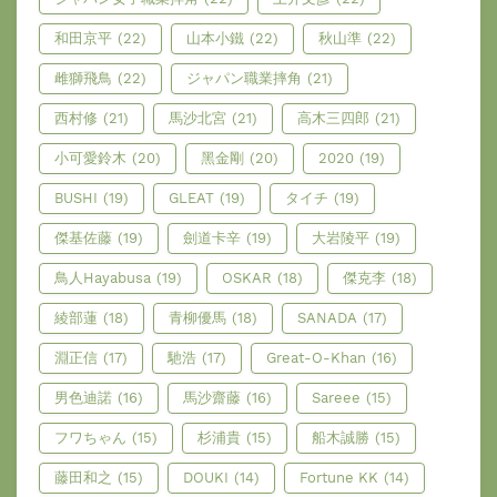
和田京平
(22)
山本小鐵
(22)
秋山準
(22)
雌獅飛鳥
(22)
ジャパン職業摔角
(21)
西村修
(21)
馬沙北宮
(21)
高木三四郎
(21)
小可愛鈴木
(20)
黑金剛
(20)
2020
(19)
BUSHI
(19)
GLEAT
(19)
タイチ
(19)
傑基佐藤
(19)
劍道卡辛
(19)
大岩陵平
(19)
鳥人Hayabusa
(19)
OSKAR
(18)
傑克李
(18)
綾部蓮
(18)
青柳優馬
(18)
SANADA
(17)
淵正信
(17)
馳浩
(17)
Great-O-Khan
(16)
男色迪諾
(16)
馬沙齋藤
(16)
Sareee
(15)
フワちゃん
(15)
杉浦貴
(15)
船木誠勝
(15)
藤田和之
(15)
DOUKI
(14)
Fortune KK
(14)