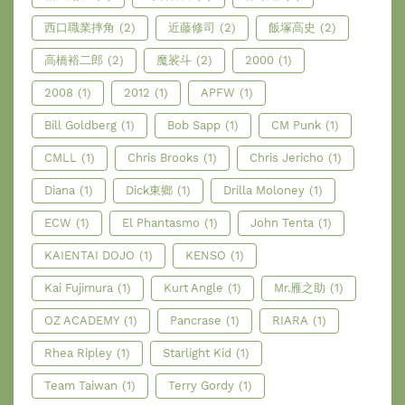
西口職業摔角
(2)
近藤修司
(2)
飯塚高史
(2)
高橋裕二郎
(2)
魔裟斗
(2)
2000
(1)
2008
(1)
2012
(1)
APFW
(1)
Bill Goldberg
(1)
Bob Sapp
(1)
CM Punk
(1)
CMLL
(1)
Chris Brooks
(1)
Chris Jericho
(1)
Diana
(1)
Dick東鄉
(1)
Drilla Moloney
(1)
ECW
(1)
El Phantasmo
(1)
John Tenta
(1)
KAIENTAI DOJO
(1)
KENSO
(1)
Kai Fujimura
(1)
Kurt Angle
(1)
Mr.雁之助
(1)
OZ ACADEMY
(1)
Pancrase
(1)
RIARA
(1)
Rhea Ripley
(1)
Starlight Kid
(1)
Team Taiwan
(1)
Terry Gordy
(1)