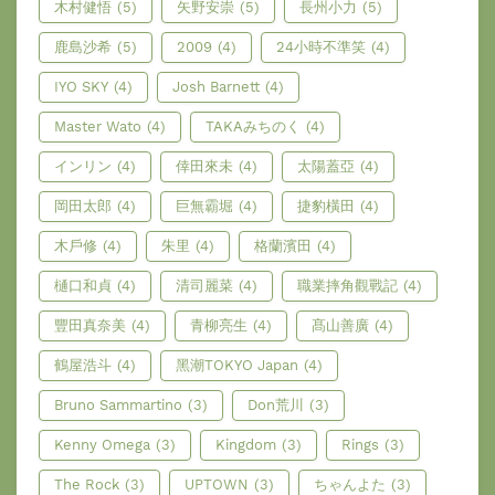
木村健悟
(5)
矢野安崇
(5)
長州小力
(5)
鹿島沙希
(5)
2009
(4)
24小時不準笑
(4)
IYO SKY
(4)
Josh Barnett
(4)
Master Wato
(4)
TAKAみちのく
(4)
インリン
(4)
倖田來未
(4)
太陽蓋亞
(4)
岡田太郎
(4)
巨無霸堀
(4)
捷豹橫田
(4)
木戶修
(4)
朱里
(4)
格蘭濱田
(4)
樋口和貞
(4)
清司麗菜
(4)
職業摔角觀戰記
(4)
豐田真奈美
(4)
青柳亮生
(4)
髙山善廣
(4)
鶴屋浩斗
(4)
黑潮TOKYO Japan
(4)
Bruno Sammartino
(3)
Don荒川
(3)
Kenny Omega
(3)
Kingdom
(3)
Rings
(3)
The Rock
(3)
UPTOWN
(3)
ちゃんよた
(3)