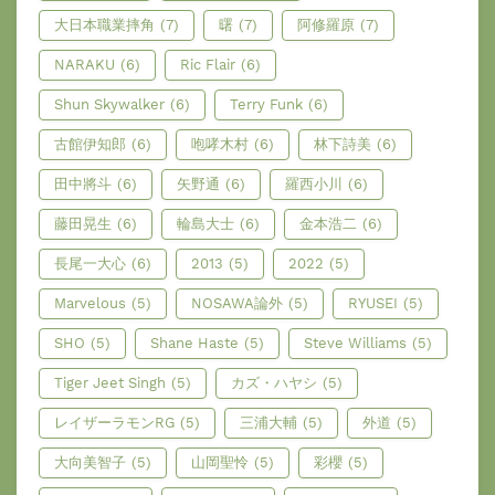
大日本職業摔角
(7)
曙
(7)
阿修羅原
(7)
NARAKU
(6)
Ric Flair
(6)
Shun Skywalker
(6)
Terry Funk
(6)
古館伊知郎
(6)
咆哮木村
(6)
林下詩美
(6)
田中將斗
(6)
矢野通
(6)
羅西小川
(6)
藤田晃生
(6)
輪島大士
(6)
金本浩二
(6)
長尾一大心
(6)
2013
(5)
2022
(5)
Marvelous
(5)
NOSAWA論外
(5)
RYUSEI
(5)
SHO
(5)
Shane Haste
(5)
Steve Williams
(5)
Tiger Jeet Singh
(5)
カズ・ハヤシ
(5)
レイザーラモンRG
(5)
三浦大輔
(5)
外道
(5)
大向美智子
(5)
山岡聖怜
(5)
彩櫻
(5)