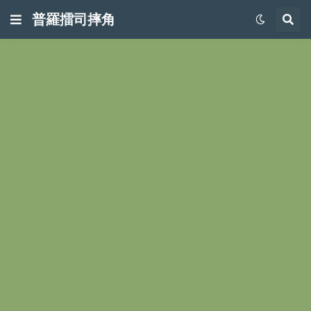
普羅擂司摔角