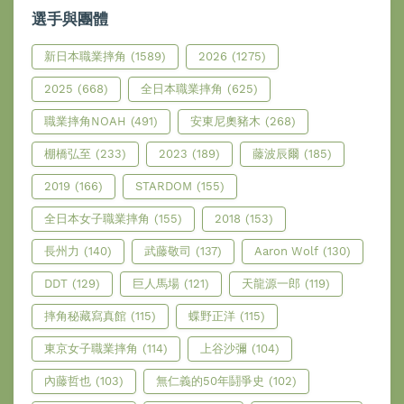
選手與團體
新日本職業摔角
(1589)
2026
(1275)
2025
(668)
全日本職業摔角
(625)
職業摔角NOAH
(491)
安東尼奧豬木
(268)
棚橋弘至
(233)
2023
(189)
藤波辰爾
(185)
2019
(166)
STARDOM
(155)
全日本女子職業摔角
(155)
2018
(153)
長州力
(140)
武藤敬司
(137)
Aaron Wolf
(130)
DDT
(129)
巨人馬場
(121)
天龍源一郎
(119)
摔角秘藏寫真館
(115)
蝶野正洋
(115)
東京女子職業摔角
(114)
上谷沙彌
(104)
內藤哲也
(103)
無仁義的50年鬪爭史
(102)