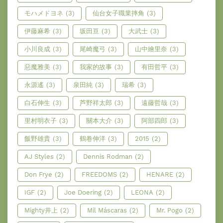
モハメドヨネ
(3)
仙台女子職業摔角
(3)
伊藤麻希
(3)
坂田亘
(3)
大武士
(3)
小川良成
(3)
尾崎魔弓
(3)
山中繪里奈
(3)
惡魔雅美
(3)
我家的故事
(3)
有田哲平
(3)
永源遙
(3)
泉田純
(3)
瑞希
(3)
白石伸生
(3)
芦野祥太郎
(3)
遠藤哲哉
(3)
里村明衣子
(3)
關本大介
(3)
阿部四郎
(3)
飯野雄貴
(3)
鶴卷伸洋
(3)
2015
(2)
AJ Styles
(2)
Dennis Rodman
(2)
Don Frye
(2)
FREEDOMS
(2)
HENARE
(2)
IGF
(2)
Joe Doering
(2)
LEONA
(2)
Mighty井上
(2)
Mil Máscaras
(2)
Mr. Pogo
(2)