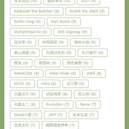
青木真也
(10)
飯伏幸太
(10)
2021
(9)
Abdullah the Butcher
(9)
André the Giant
(9)
Boltin Oleg
(9)
Karl Gotch
(9)
Muhammad Ali
(9)
Will Ospreay
(9)
征矢學
(9)
本間朋晃
(9)
橋本大地
(9)
泰山後藤
(9)
玖麗沙也加
(9)
石川修司
(9)
羆嵐
(9)
葛西純
(9)
黑色履歷
(9)
AMAKUSA
(8)
Killer Khan
(8)
WAR
(8)
WCW
(8)
nWo
(8)
吉江豐
(8)
大森北斗
(8)
武知海青
(8)
田上明
(8)
石森太二
(8)
Evolution
(7)
Game
(7)
Great小鹿
(7)
JWP
(7)
冬木弘道
(7)
北尾光司
(7)
國際職業摔角
(7)