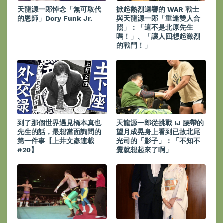
天龍源一郎悼念「無可取代
掀起熱烈迴響的 WAR 戰士
的恩師」Dory Funk Jr.
與天龍源一郎「重逢雙人合
照」：「這不是北原先生
嗎！」、「讓人回想起激烈
的戰鬥！」
到了那個世界遇見橋本真也
天龍源一郎從挑戰 IJ 腰帶的
先生的話，最想當面詢問的
望月成晃身上看到已故北尾
第一件事【上井文彥連載
光司的「影子」：「不知不
#20】
覺就想起來了啊」