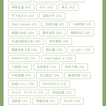
摔角言靈
(43)
EVIL
(42)
拳王
(42)
竹下幸之介
(42)
花面大帝
(42)
Stan Hansen
(41)
安納沙織
(41)
小林邦昭
(41)
後藤洋央紀
(40)
鷹木信悟
(40)
櫻庭和志
(39)
永遠的最強王者
(39)
荒井優希
(39)
職業摔角大賞
(38)
諏訪魔
(38)
なつぽい
(36)
DRADITION
(35)
Zack Sabre Jr.
(35)
小島聰
(35)
谷津嘉章
(35)
長與千種
(35)
中邑真輔
(34)
天山廣吉
(34)
豪傑列傳
(33)
高橋ヒロム
(33)
MARIGOLD
(32)
オカダ・カズチカ
(32)
高田延彥
(32)
成田蓮
(31)
齊藤兄弟
(31)
TAJIRI
(30)