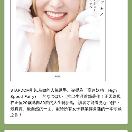
STARDOM引以為傲的人氣選手、被譽為「高速妖精（High
Speed Fairy）」的なつぽい，推出生涯首部著作！正因為現
在正值29歲邁向30歲的人生轉折點，讀者才能看見なつぽい
最真實、最自然的一面。獻給所有女子職業摔角迷的一本珍藏
之作！