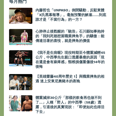
每月熱門
內藤哲也「UNPASO」倒閉騷動，反駁東體
「X氏黑幕報導」。毫無預警的解雇……到底
誰才是「不當行為」的一方？
心肺停止後甦醒的「馳浩」石川縣知事抱持
的「我到死都想當職業摔角手」的驕傲：能
傳達活著的喜悅，就是摔角的價值
《我不是生病喔》現役時期至今體重減輕45
公斤，中西學先生親口透露暴瘦的原因「現
在還是會有麻痺感」頸椎損傷重傷後14年的
後悔
【英雄齋藤40周年歷史 1】與職業摔角的相
遇 迷上安東尼奧豬木的夜晚
體重減掉30公斤「那樣的飲食再也做不到
了…」人稱「野人」的中西學（58歲）透
露，引退後的真實現狀：「即便如此也得活
下去」