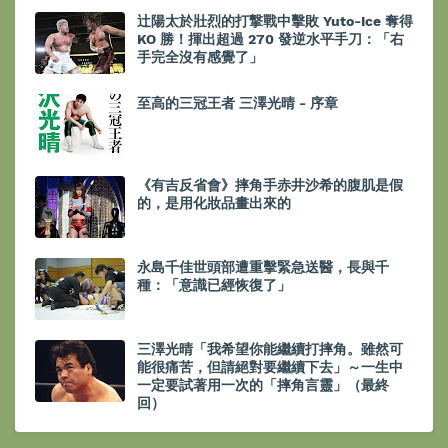
辻陽太於壯烈的打撃戰中擊敗 Yuto-Ice 奪得
KO 勝！揮出超過 270 發逆水平手刀：「右
手完全沒有感覺了」
至高的三冠王者 三澤光晴 - 序章
《有吉反省會》摔角手赤井沙希的腹肌是假
的，是用化妝品畫出來的
永島千佳世頭部遭重擊緊急送醫，長與千
種：「意識已經恢復了」
三澤光晴「我希望你能繼續打摔角。雖然可
能很痛苦，但請絕對要繼續下去」～一生中
一定要試著用一次的「摔角言靈」（最終
回）