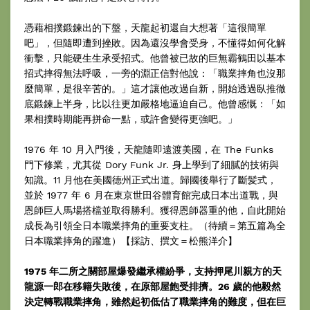
憑藉相撲鍛鍊出的下盤，天龍起初還自大想著「這很簡單
吧」，但隨即遭到挫敗。因為還沒學會受身，不懂得如何化解
衝擊，只能硬生生承受招式。他曾被已故的巨無霸鶴田以基本
招式摔得無法呼吸，一旁的淵正信對他說：「職業摔角也沒那
麼簡單，是很辛苦的。」這才讓他改過自新，開始透過臥推徹
底鍛鍊上半身，比以往更加嚴格地逼迫自己。他曾感慨：「如
果相撲時期能再拼命一點，或許會變得更強吧。」
1976 年 10 月入門後，天龍隨即遠渡美國，在 The Funks
門下修業，尤其從 Dory Funk Jr. 身上學到了細膩的技術與
知識。11 月他在美國德州正式出道。歸國後舉行了斷髪式，
並於 1977 年 6 月在東京世田谷體育館完成日本出道戰，與
恩師巨人馬場搭檔並取得勝利。獲得恩師器重的他，自此開始
成長為引領全日本職業摔角的重要支柱。（待續＝第五篇為全
日本職業摔角的躍進）【採訪、撰文＝松熊洋介】
1975 年二所之關部屋爆發繼承權紛爭，支持押尾川親方的天
龍源一郎在移籍失敗後，在原部屋飽受排擠。26 歲的他毅然
決定轉戰職業摔角，雖然起初低估了職業摔角的難度，但在巨