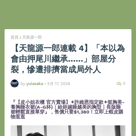
首頁
天龍源一郎
【天龍源一郎連載 4】「本以為
會由押尾川繼承……」部屋分
裂，慘遭排擠當成局外人
0
by
yuiasaka
•
5月 17, 2026
『【皮小姐衣櫃 官方賣場】✦許維恩指定款✦挺胸美-
養胸睡衣裙(A-G杯)｜給妳越睡越美的胸型｜長版睡
裙輕鬆直接單穿』，售價只要$1,380！立即上蝦皮購
物逛逛