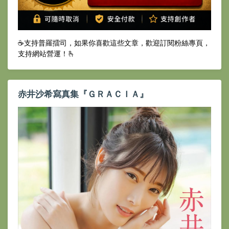
☕️支持普羅擂司，如果你喜歡這些文章，歡迎訂閱粉絲專頁，
支持網站營運！🫰
赤井沙希寫真集『ＧＲＡＣＩＡ』