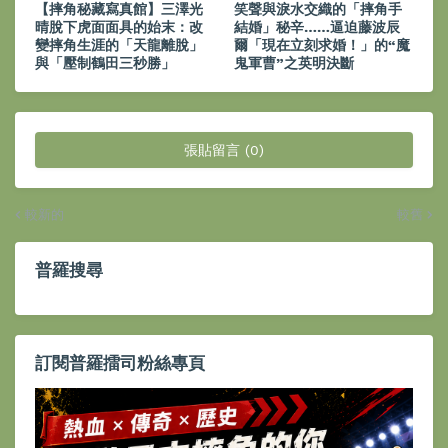
【摔角秘藏寫真館】三澤光
笑聲與淚水交織的「摔角手
晴脫下虎面面具的始末：改
結婚」秘辛……逼迫藤波辰
變摔角生涯的「天龍離脫」
爾「現在立刻求婚！」的“魔
與「壓制鶴田三秒勝」
鬼軍曹”之英明決斷
張貼留言 (0)
較新的
較舊
普羅搜尋
訂閱普羅擂司粉絲專頁