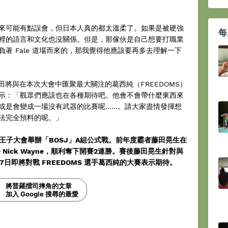
來可能有點誤會，但日本人真的都太溫柔了。如果是被硬強
每
裡的語言和文化也沒關係。但是，那傢伙是自己想要打職業
著 Fale 道場而來的，那我覺得他應該要再多去理解一下
田將與在本次大會中匯聚最大關注的葛西純（FREEDOMS）
示：「觀眾們應該也在各種期待吧。他會不會帶什麼東西來
或是會變成一場沒有武器的比賽呢……。請大家盡情發揮想
法完全預料的呢。」
八王子大會舉辦「BOSJ」A組公式戰。前年度霸者藤田晃生在
Nick Wayne，順利奪下開賽2連勝。賽後藤田晃生針對與
7日即將對戰 FREEDOMS 選手葛西純的大賽表示期待。
將普羅擂司摔角的文章
加入 Google 搜尋的最愛