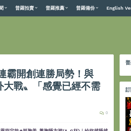
聞
普羅拍賣
普羅推薦
普羅備份
English Ve
普
連霸開創連勝局勢！與
場外大戰〟「感覺已經不需
訂
0
恩指定款✦挺胸美-養胸睡衣裙(A-G杯)｜給妳越睡越