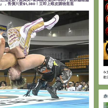
，售價只要$1,380！立即上蝦皮購物逛逛
☕
歡
赤