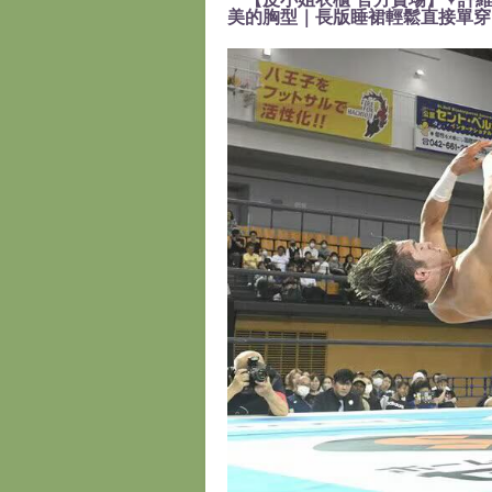
美的胸型｜長版睡裙輕鬆直接單穿』