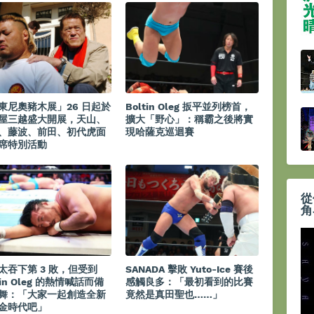
東尼奧豬木展」26 日起於
Boltin Oleg 扳平並列榜首，
屋三越盛大開展，天山、
擴大「野心」：稱霸之後將實
、藤波、前田、初代虎面
現哈薩克巡迴賽
席特別活動
從
角
太吞下第 3 敗，但受到
SANADA 擊敗 Yuto-Ice 賽後
tin Oleg 的熱情喊話而備
感觸良多：「最初看到的比賽
舞：「大家一起創造全新
竟然是真田聖也……」
金時代吧」