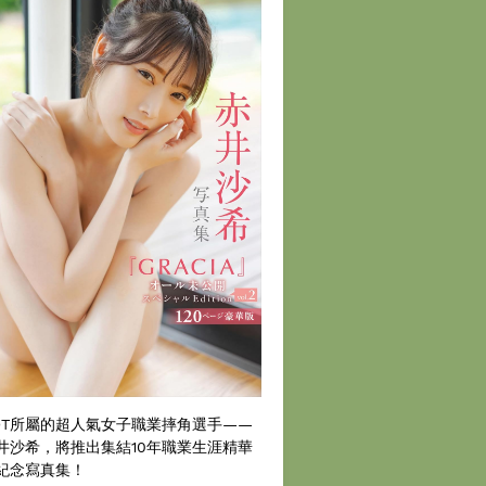
DT所屬的超人氣女子職業摔角選手——
井沙希，將推出集結10年職業生涯精華
紀念寫真集！