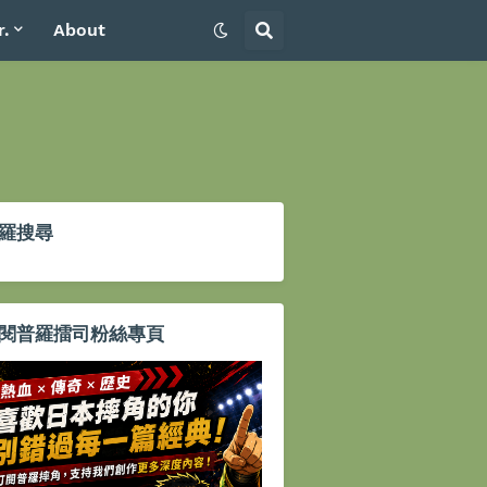
r.
About
羅搜尋
閱普羅擂司粉絲專頁