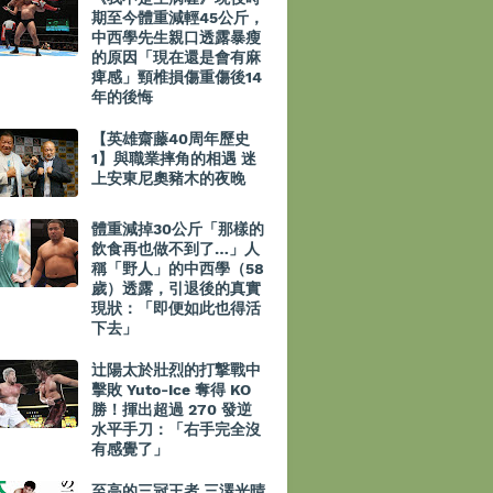
期至今體重減輕45公斤，
中西學先生親口透露暴瘦
的原因「現在還是會有麻
痺感」頸椎損傷重傷後14
年的後悔
【英雄齋藤40周年歷史
1】與職業摔角的相遇 迷
上安東尼奧豬木的夜晚
體重減掉30公斤「那樣的
飲食再也做不到了…」人
稱「野人」的中西學（58
歲）透露，引退後的真實
現狀：「即便如此也得活
下去」
辻陽太於壯烈的打撃戰中
擊敗 Yuto-Ice 奪得 KO
勝！揮出超過 270 發逆
水平手刀：「右手完全沒
有感覺了」
至高的三冠王者 三澤光晴