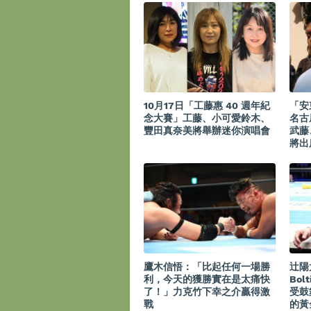
10月17日「工藤惠 40 週年紀
「安
念大賽」工藤、小可愛鈴木、
名古
豐田真奈美將舉辦迷你演唱會
武藤
將出
鷹木信悟：「比起任何一場勝
辻陽
利，今天的獲勝實在是太痛快
Bol
了！」力克竹下幸之介贏得激
受鼓
戰
的黃