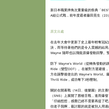
新日本職業摔角次重量級的祭典「BEST O
A組公式戰，前年度霸者藤田晃生（23）擊
原文出處
在去年大會中更新了史上最年輕奪冠紀錄的
決，而等待著他們的是令人震撼的結局
Wayne 隨即也以飛龍原爆發動回擊
防下 Wayne's World（從轉角發
Ride（變型DDT）。在被對方迴避後，藤
方在踢擊後使出的 Wayne's World
Thrill Ride，成功奪下3秒壓制。
關於在開幕戰（14日、後樂園）的主賽
（SNS）上展開了唇槍舌戰，進而爆
「仔細想想，感覺已經不需要再提了吧。
但老子我啊，最討厭的就是被別人用過