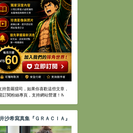
️支持普羅擂司，如果你喜歡這些文章，
迎訂閱粉絲專頁，支持網站營運！🫰
井沙希寫真集『ＧＲＡＣＩＡ』