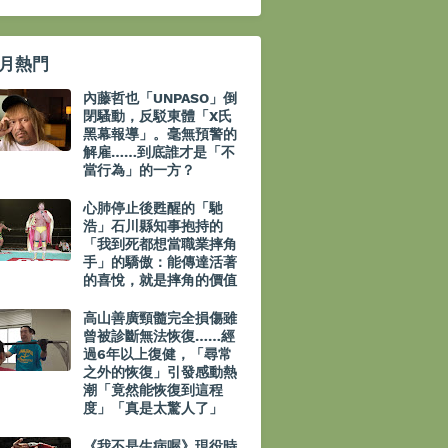
月熱門
內藤哲也「UNPASO」倒
閉騷動，反駁東體「X氏
黑幕報導」。毫無預警的
解雇……到底誰才是「不
當行為」的一方？
心肺停止後甦醒的「馳
浩」石川縣知事抱持的
「我到死都想當職業摔角
手」的驕傲：能傳達活著
的喜悅，就是摔角的價值
高山善廣頸髓完全損傷雖
曾被診斷無法恢復……經
過6年以上復健，「尋常
之外的恢復」引發感動熱
潮「竟然能恢復到這程
度」「真是太驚人了」
《我不是生病喔》現役時