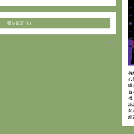
張貼留言 (0)
較舊
持
心
矚
首
機
認
熱
絕