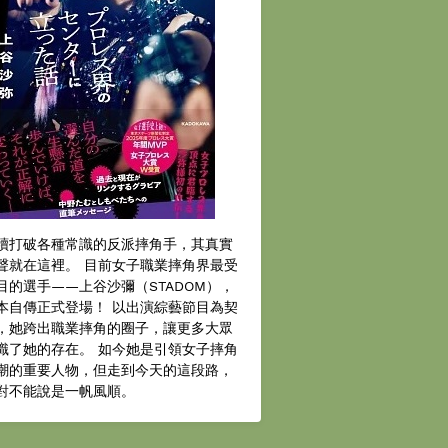
續打破各種常識的反派摔角手，其真實
聲就在這裡。 目前女子職業摔角界最受
目的選手——上谷沙彌（STADOM），
本自傳正式登場！ 以出演綜藝節目為契
，她跨出職業摔角的圈子，讓更多大眾
識了她的存在。 如今她是引領女子摔角
潮的重要人物，但走到今天的這段路，
對不能說是一帆風順。