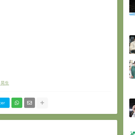
田晃生
ter