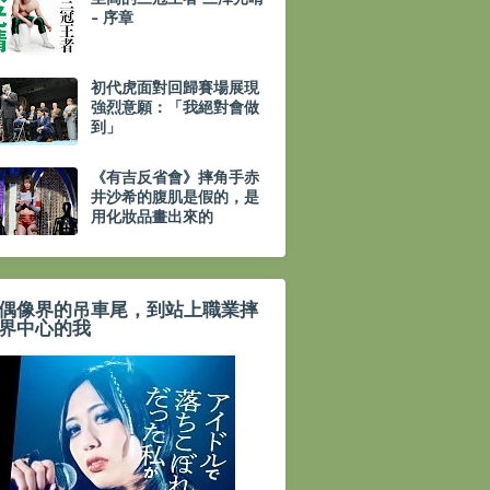
- 序章
初代虎面對回歸賽場展現
強烈意願：「我絕對會做
到」
《有吉反省會》摔角手赤
井沙希的腹肌是假的，是
用化妝品畫出來的
偶像界的吊車尾，到站上職業摔
界中心的我