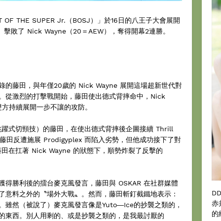
F THE SUPER Jr.（BOSJ）」於16日的八王子大會展開
敗了 Nick Wayne（20＝AEW），奪得開幕2連勝。
藤田，與年僅20歲的 Nick Wayne 展開這場超新世代對
。從激烈的打擊戰開始，藤田使出德式背摔命中，Nick
。雙方持續展開一步不讓的攻防。
動的跳躍式切頸技）的藤田，在使出德式背摔後企圖接續 Thrill
田反遭施展 Prodigyplex 而陷入劣勢，但他成功接下了對
。藤田在扛著 Nick Wayne 的狀態下，順勢炸裂了反擊的
獲得勝利後的擂台麥克風發言，藤田與 OSKAR 在社群媒體
D
發了意料之外的〝場外大戰〟。然而，藤田斬釘截鐵地表示：
赤
雖然（被說了）麥克風發言像是Yuto―Ice的抄襲之類的，
的
的東西。別人用剩的、或是抄襲之類的，是我最討厭的