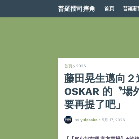
普羅擂司摔角
首頁
普羅新
首頁
2026
藤田晃生邁向２
OSKAR 的〝
要再提了吧」
by
yuiasaka
•
5月 17, 2026
『【皮小姐衣櫃 官方賣場】✦許維