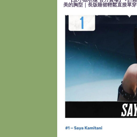
美的胸型｜長版睡裙輕鬆直接單穿』