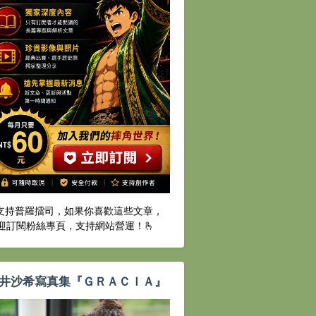
️支持普羅擂司，如果你喜歡這些文章，
迎訂閱粉絲專頁，支持網站營運！🫰
井沙希寫真集『ＧＲＡＣＩＡ』