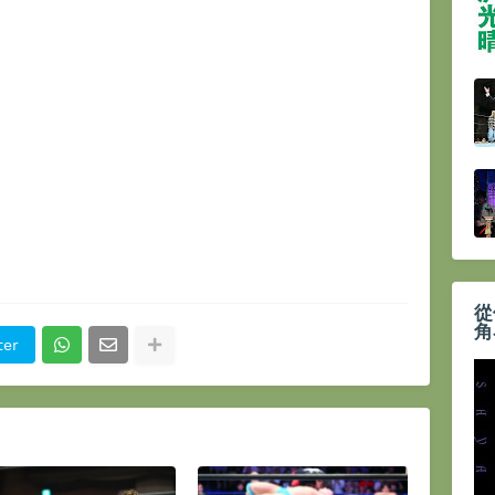
從
角
ter