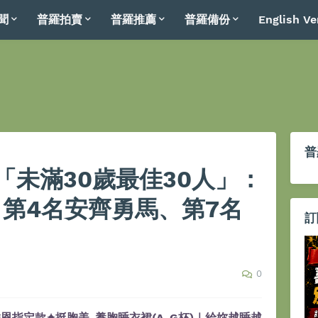
聞
普羅拍賣
普羅推薦
普羅備份
English Ve
普
「未滿30歲最佳30人」：
、第4名安齊勇馬、第7名
訂
0
恩指定款✦挺胸美-養胸睡衣裙(A-G杯)｜給妳越睡越