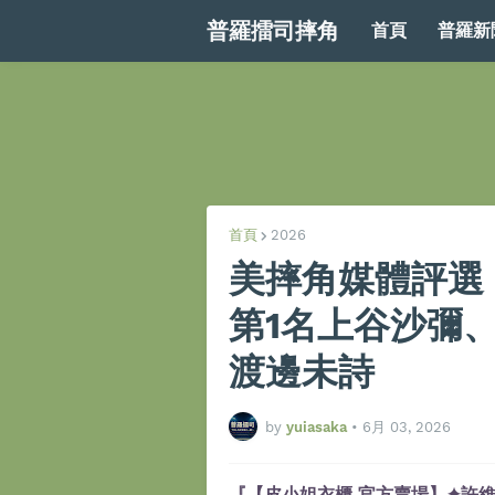
普羅擂司摔角
首頁
普羅新
首頁
2026
美摔角媒體評選
第1名上谷沙彌
渡邊未詩
by
yuiasaka
•
6月 03, 2026
『【皮小姐衣櫃 官方賣場】✦許維