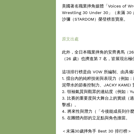
美國著名職業摔角媒體「Voices of Wres
Wrestling 30 Under 30」（未
沙彌（STARDOM）榮登榜首寶座。
原文出處
此外，全日本職業摔角的安齊勇馬（26
（26 歲）也擠進第 7 名，皆展現出
這項排行榜是由 VOW 所編制、由具
1. 擂台內的純粹技術與表現力（例如：藤
泥帶水的節奏控制力、JACKY KAM
2. 領袖氣質與觀眾的連結度（例如：Yuto
3. 比賽的重要度與大舞台上的實績
擊感）。
4. 將來性與潛力（「今後能成長到
5. 在團體內部的立足點與角色擔當。
＜未滿30歲摔角手 Best 30 排行榜＞