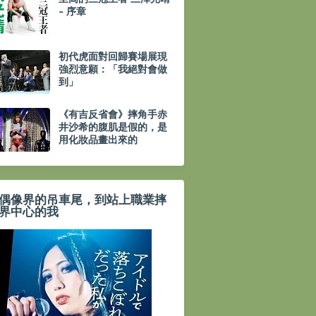
- 序章
初代虎面對回歸賽場展現
強烈意願：「我絕對會做
到」
《有吉反省會》摔角手赤
井沙希的腹肌是假的，是
用化妝品畫出來的
偶像界的吊車尾，到站上職業摔
界中心的我