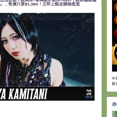
，售價只要$1,380！立即上蝦皮購物逛逛
☕
歡
赤