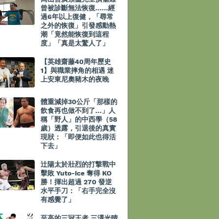
曾被診斷無法恢復……經
過6年以上復健，「尋常
之外的恢復」引發感動熱
潮「竟然能恢復到這程
度」「真是太驚人了」
【英雄齋藤40周年歷史
1】與職業摔角的相遇 迷
上安東尼奧豬木的夜晚
體重減掉30公斤「那樣的
飲食再也做不到了…」人
稱「野人」的中西學（58
歲）透露，引退後的真實
現狀：「即便如此也得活
下去」
辻陽太於壯烈的打撃戰中
擊敗 Yuto-Ice 奪得 KO
勝！揮出超過 270 發逆
水平手刀：「右手完全沒
有感覺了」
至高的三冠王者 三澤光晴