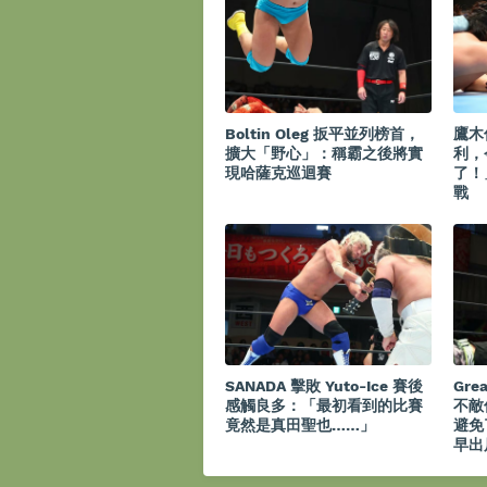
Boltin Oleg 扳平並列榜首，
鷹木
擴大「野心」：稱霸之後將實
利，
現哈薩克巡迴賽
了！
戰
SANADA 擊敗 Yuto-Ice 賽後
Gre
感觸良多：「最初看到的比賽
不敵
竟然是真田聖也……」
避免
早出