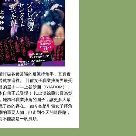
續打破各種常識的反派摔角手，其真實
聲就在這裡。 目前女子職業摔角界最受
目的選手——上谷沙彌（STADOM），
本自傳正式登場！ 以出演綜藝節目為契
，她跨出職業摔角的圈子，讓更多大眾
識了她的存在。 如今她是引領女子摔角
潮的重要人物，但走到今天的這段路，
對不能說是一帆風順。