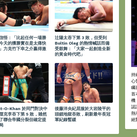
信悟：「比起任何一場勝
辻陽太吞下第 3 敗，但受到
今天的獲勝實在是太痛快
Boltin Oleg 的熱情喊話而備
」力克竹下幸之介贏得激
受鼓舞：「大家一起創造全新
的黃金時代吧」
持
心
矚
首
機
認
at-O-Khan 於同門對決中
後藤洋央紀屈服於大岩陵平的
熱
傑克李吞下第 5 敗，雖然
頭鎖地獄吞敗，刷新最年長冠
絕
了聯合帝國分裂但確定提
軍紀錄暫緩
局