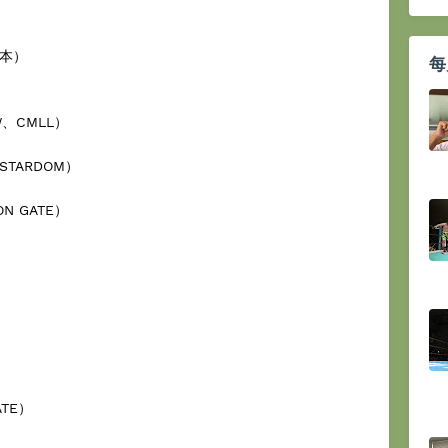
日本）
每
EW、CMLL）
＝STARDOM）
ON GATE）
）
ATE）