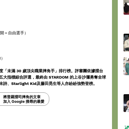
齡非公開＝自由選手）
）
M）
 年度「未滿 30 歲頂尖職業摔角手」排行榜。評審團依據擂台
大指標綜合評選，最終由 STARDOM 的上谷沙彌勇奪全球
詩、Starlight Kid及藤田晃生等人亦紛紛強勢登榜。
將普羅擂司摔角的文章
加入 Google 搜尋的最愛