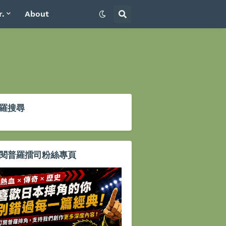
r.
About
羅搜尋
閱普羅擂司粉絲專頁