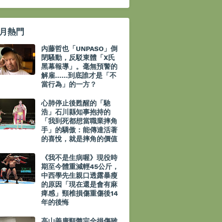
月熱門
內藤哲也「UNPASO」倒
閉騷動，反駁東體「X氏
黑幕報導」。毫無預警的
解雇……到底誰才是「不
當行為」的一方？
心肺停止後甦醒的「馳
浩」石川縣知事抱持的
「我到死都想當職業摔角
手」的驕傲：能傳達活著
的喜悅，就是摔角的價值
《我不是生病喔》現役時
期至今體重減輕45公斤，
中西學先生親口透露暴瘦
的原因「現在還是會有麻
痺感」頸椎損傷重傷後14
年的後悔
高山善廣頸髓完全損傷雖