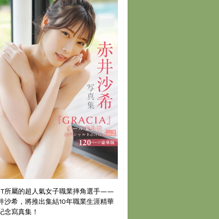
DT所屬的超人氣女子職業摔角選手——
井沙希，將推出集結10年職業生涯精華
紀念寫真集！