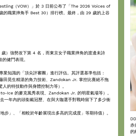
tling（VOW）」於 3 日前公布了「The 2026 Voices of
滿 30 歲的職業摔角手 Best 30）排行榜。最終，由 29 歲的上谷
 歲）強勢攻下第 4 名，而東京女子職業摔角的渡邊未詩
極佳的健鬥表現。
備專業知識的「頂尖評審團」進行評估。其評選基準包括：
田晃生精湛的角力技術、Zandokan Jr. 掌控比賽絕不拖
EI 驚人的特技動作與身體控制力等）。
-Ice 的麥克風秀表現、Zandokan Jr. 的明星氣場等）。
（過去一年內的頭銜戴冠歷、在與大咖選手對戰時留下了多少衝
什麼地步」、「相較於年齡展現出多高的完成度」等期待值）。
D
赤
的