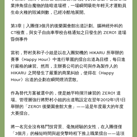
業摔角擂台魔物的陰暗道場裡，一場瞬間吸乾年輕天才運動員
生命火種的毀滅倒數，已經冷酷地展開。
第3章｜入團僅3個月的後樂園會館出道計劃。腦神經外科的
CT檢查，與女子自由車學校合格通知之日發生的 ZERO1 道場
昏倒事件
當初，野村美和子小姐是以在入團契機的 HIKARU 所舉辦的
賽事《Happy Hour》中進行華麗的擂台出道為目標，每日進
行嚴格的練習。然而，主辦賽公司的公司與作為製作人的
HIKARU 之間發生了嚴重的商業糾紛，使得在《Happy
Hour》出道的企劃在瞬間煙消雲散。
作為替代方案被選中的，便是她平時揮汗練習的 ZERO1 道
場。管理層強行將野村小姐的出道戰設定在翌年2012年1月1日
舉辦的「ZERO1 後樂園會館大會」——這是年度最大的年度
大賽擂台。
將一名完全沒有格鬥技背景、毫無經驗的女性，在入團僅僅
「3個月」的極短時間與超突擊時程下推上職業擂台——這項