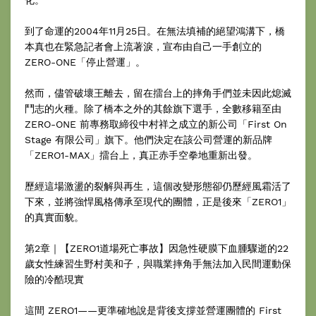
到了命運的2004年11月25日。在無法填補的絕望鴻溝下，橋
本真也在緊急記者會上流著淚，宣布由自己一手創立的
ZERO-ONE「停止營運」。
然而，儘管破壞王離去，留在擂台上的摔角手們並未因此熄滅
鬥志的火種。除了橋本之外的其餘旗下選手，全數移籍至由
ZERO-ONE 前專務取締役中村祥之成立的新公司「First On
Stage 有限公司」旗下。他們決定在該公司營運的新品牌
「ZERO1-MAX」擂台上，真正赤手空拳地重新出發。
歷經這場激盪的裂解與再生，這個改變形態卻仍歷經風霜活了
下來，並將強悍風格傳承至現代的團體，正是後來「ZERO1」
的真實面貌。
第2章｜【ZERO1道場死亡事故】因急性硬膜下血腫驟逝的22
歲女性練習生野村美和子，與職業摔角手無法加入民間運動保
險的冷酷現實
這間 ZERO1——更準確地說是背後支撐並營運團體的 First