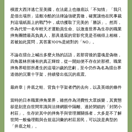
橫渡大西洋逃亡至美國，在法庭上也徹底以「不知情」「我只
是借出場所」這般冷酷的法律論強硬貫徹，確實讓他在民事裁
判這場紙面上的戰鬥中，成功攫取了完美的「勝訴」。然而，
作為代管一名年輕天才運動員生命、以激進世界為生存的職業
摔角團體最高負責人，那具逃竄的背影究竟是否稱得上相稱，
若被如此質問，其答案100%是絕對的「NO」。
不論在擂台上喊出多麼火熱的話語，若那背後的靈魂是偽物，
四角叢林所擁有的真正輝煌，從一開始便不存在於那裡。職業
摔角界暗部所產生的這場21歲的悲劇，至今仍作為名為擂台界
道德的沉重十字架，持續發出低沉的底震。
最終章｜井底之蛙、背負十字架者們的去向，以及英雄的條件
當時的日本職業摔角業界，雖然作為消費性大眾娛樂，其實態
卻是刻意自世間常識與法律網眼中隔離、過於閉鎖的「封閉小
村莊」。生存於其中的摔角手與管理層關係者，大多是不了解
世間一般倫理觀與合規這詞彙的村莊居民，可以說是典型的
「井底之蛙」。