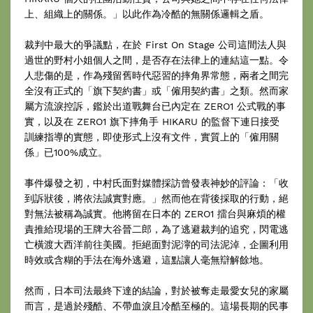
上、組織上的關係。」以此作為冷酷的無關係邏輯之盾。
裁判中最大的爭議點，在於 First On Stage 公司這間法人與
過世的野村小姐個人之間，是否存在法律上的連結這一點。令
人悲傷的是，作為殘留舊時代惡習的摔角界常態，兩者之間完
全沒有正式的「旗下契約書」或「僱用契約書」之類。然而家
屬方流淚控訴，鑑於出道戰舞台已內定在 ZERO1 公式戰的事
實，以及在 ZERO1 旗下摔角手 HIKARU 的監督下連日接受
訓練指導的實態，即使形式上沒有文件，實質上的「僱用關
係」已100%成立。
事件爆發之初，中村氏面對媒體採訪曾發表神妙的評論：「收
到訴狀後，將依法誠實對應。」然而他在背後採取的行動，絕
對無法被稱為誠實。他將留在日本的 ZERO1 擂台與麻煩的權
責推給現場的王牌大谷晉二郎，為了逃避裁判的追究，閃電逃
亡橫渡大西洋前往美國。拒絕面對泥濘的司法泥淖，企圖利用
時效或含糊的手法在海外逃避，這點讓人毫無辯解餘地。
然而，日本司法最終下達的結論，對於被奪走最愛女兒的家屬
而言，是過於殘酷、不帶血淚且冷酷至極的。這場長期的民事