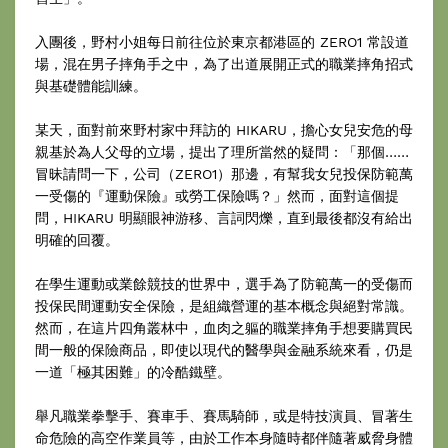
入團後，野村小姐每日前往位於東京都港區的 ZERO1 常設道
場，混在男子摔角手之中，為了出道展開正式的職業摔角招式
與基礎體能訓練。
某天，面對前來野村家中拜訪的 HIKARU，擔心女兒安危的母
親基於為人父母的立場，提出了理所當然的疑問：「那個……
冒昧請問一下，公司（ZERO1）那邊，有幫我女兒投保防範萬
一受傷的『運動保險』或勞工保險嗎？」然而，面對這個提
問，HIKARU 明顯眼神游移、言詞閃爍，直到最後都沒有給出
明確的回覆。
在學生運動或業餘競技的世界中，選手為了防範萬一的受傷而
投保民間運動安全保險，是組織營運的基本概念與絕對常識。
然而，在這片四角叢林中，血肉之軀的職業摔角手想要購買民
間一般的保險商品，即使以現代的醫學與金融系統來看，仍是
一道「極其困難」的冷酷鐵壁。
舉凡職業拳擊手、賽車手、賽馬騎師，或是特技演員、冒著生
命危險的高空作業員等，由於工作本身隨時都伴隨著威脅身體