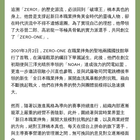
追溯「ZERO1」的歷史源流，必須回到「破壞王」橋本真也的
身上。他曾是支撐起新日本職業摔角黃金時代的靈魂人物，卻
在時代洪流中不得不遺憾退團。為了實現自己的理想，他帶領
了大谷晉二郎、高岩龍一等極具骨氣的實力派選手，共同創立
了「ZERO-ONE」。
2001年3月2日，ZERO-ONE 在職業摔角的聖地兩國國技館舉
行了首戰，在滿場觀眾的矚目下華麗誕生。此後，他們在創立
初期便與三澤光晴所率領的「NOAH」達成強力的閃電結盟，
更進一步邀請宿敵小川直也參戰，並與武藤敬司閃電跳槽後率
領的新生「全日本職業摔角」展開血洗風暴般的對抗戰。藉由
不斷挑起戰火，他們在摔角界的勢力與團體規模得以急速擴
大。
然而，隨著以激進風格為導向的賽事持續進行，組織內部逐漸
籠罩上嚴重的經營不善陰影。此外，圍繞著與當時業界盟主
「新日本職業摔角」展開大規模對抗戰的計畫，以及商業經營
的方向，絕對王牌橋本真也、每天在擂台上拼命的旗下選手，
與主導賽事營運的管理層之間，無可挽回的意見對立逐漸檯面
化。