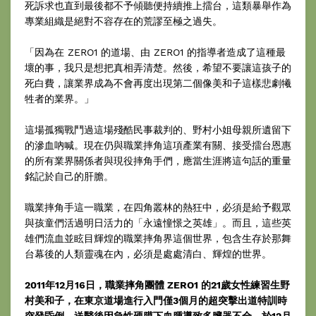
死訴求也直到最後都不予傾聽便持續推上擂台，這類暴舉作為
專業組織是絕對不容存在的荒謬至極之過失。
「因為在 ZERO1 的道場、由 ZERO1 的指導者造成了這種最
壞的事，我只是想把真相弄清楚。然後，希望不要讓這孩子的
死白費，讓業界成為不會再度出現第二個像美和子這樣悲劇犧
牲者的業界。」
這場孤獨戰鬥過這場殘酷民事裁判的、野村小姐母親所遺留下
的滲血吶喊。現在仍與職業摔角這項產業有關、接受擂台恩惠
的所有業界關係者與現役摔角手們，應當生涯將這句話的重量
銘記於自己的肝膽。
職業摔角手這一職業，在四角叢林的熱狂中，必須是給予觀眾
與孩童們活過明日活力的「永遠憧憬之英雄」。而且，這些英
雄們流血並眩目輝煌的職業摔角界這個世界，包含生存於那舞
台幕後的人類靈魂在內，必須是處處清白、輝煌的世界。
2011年12月16日，職業摔角團體 ZERO1 的21歲女性練習生野
村美和子，在東京道場進行入門僅3個月的超突擊出道特訓時
突發昏倒，送醫後因急性硬膜下血腫導致多臟器不全，於12月