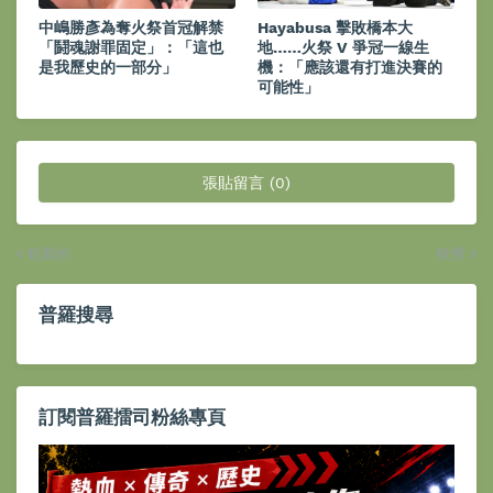
中嶋勝彥為奪火祭首冠解禁
Hayabusa 擊敗橋本大
「鬪魂謝罪固定」：「這也
地……火祭 V 爭冠一線生
是我歷史的一部分」
機：「應該還有打進決賽的
可能性」
張貼留言 (0)
較新的
較舊
普羅搜尋
訂閱普羅擂司粉絲專頁