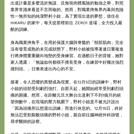
出道計畫是多麼流於無謀、且無視肉體風險的勉強之舉，對照
業界常識來看是不言而喻的。然而，對職業摔角界內幕與危險
性一無所知的純潔野村小姐，為了實現出道的夢想，借住在
HIKARU 的家中，每天從那裡前往 ZERO1 道場，全力投入嚴
酷的訓練。
身為職業摔角手，在用於保護大腦與脊髓的「頸部肌肉」完全
沒有發育成熟的未完成狀態下，野村小姐被指導著連日重複進
行將身體重重砸向地墊的受身練習。在過酷日子的背後，她對
家人透露：「無論如何都很不擅長受身，在練習中好幾次強烈
撞到頭。」日漸表達出內心的不安。
接著，令人恐懼的異變成為現實。在12月5日的訓練中，野村
小姐的頭部受到劇烈強打。自那天起，她開始經常受到劇烈頭
痛的困擾。然而，在距離元旦大舞台出道剩下不到1個月的絕
望倒數中，在現場的壓力氛圍下，野村小姐是不被允許說出
「因為頭痛所以想退出訓練」而進行休息的。12月15日，終於
無法忍受割裂般頭痛的野村小姐，親自前往腦神經外科掛號，
尋求醫師的診察。