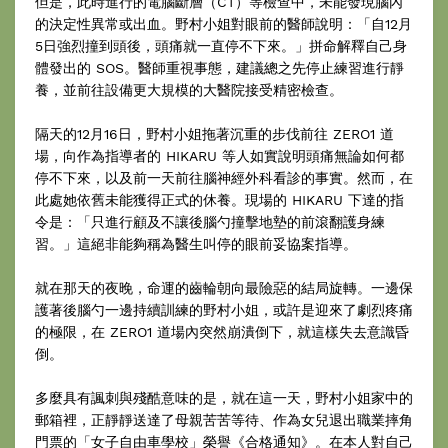
但是，此時進行的電腦斷層（CT）等檢查中，未能發現腦內
的決定性異常或出血。野村小姐對眼前的醫師說明：「自12月
5日強烈撞到頭後，頭痛就一直停不下來。」拼命解釋自己身
體發出的 SOS。醫師重視事態，建議總之先停止練習進行靜
養，並前往設備更大規模的大醫院接受精密檢查。
隔天的12月16日，野村小姐拖著沉重的步伐前往 ZERO1 道
場，向作為指導者的 HIKARU 等人如實說明頭痛無論如何都
停不下來，以及前一天前往腦神經外科看診的事實。然而，在
此處她依舊未能獲得正式的休養。現場的 HIKARU 下達的指
令是：「只進行顧及不讓後腦勺撞擊地墊的前滾翻護身練
習。」這絕非能夠稱為醫生叫停的眼前妥協案指導。
就在那天的夜晚，命運的齒輪朝向最險惡的結局旋轉。一邊保
護著後腦勺一邊持續訓練的野村小姐，或許是迎來了劇烈疼痛
的極限，在 ZERO1 道場內突然崩潰倒下，就這樣失去意識昏
倒。
多麼具有諷刺與殘酷意味的是，就在這一天，野村小姐家中的
郵箱裡，正靜靜送達了母親苦苦等待、作為女兒退出職業摔角
門票的「女子自由車學校」榮譽《合格通知》。在本人對自己