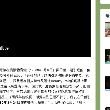
每
該在橫濱體育館（1989年5月6日）與千種一起引退的，但
公司便對我說：「這樣的話，妳的引退將顯得不夠重要。我
。」我曾經在新人時代見證過Beauty Pair的真基上田
，之後人氣逐漸下降。因此我一度猶豫是否應該留下來，但由
擇了留下。不過結果是幾乎每天都和立野記代進行單打比
新星，（而我年齡較長）感覺自己已經不行了。所以在千種引
89年8月24日在後樂園大廳舉行）。我對記代說：「對不