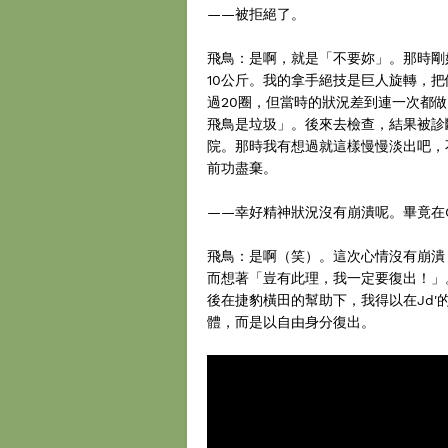
——被拒絕了。
飛鳥：是啊，就是「不要妳」。那時剛
10公斤。我的拿手絕技是巨人旋轉，
過20圈，但當時的狀況差到連一次都
飛鳥是垃圾」。後來去檢查，結果被診
院。那時我有想過就這樣慢慢淡出吧，
前功盡棄。
——幸好精神狀況沒有崩潰呢。畢竟在Cr
飛鳥：是啊（笑）。這次心情沒有崩潰
而想著「豈有此理，我一定要復出！」
後在捷豹橫田的幫助下，我得以在Jd'的
體，而是以自由身分復出。