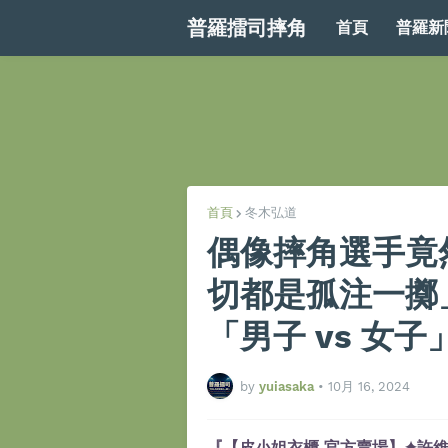
普羅擂司摔角
首頁
普羅新
首頁
冬木弘道
偶像摔角選手竟
切都是孤注一擲
「男子 vs 女
by
yuiasaka
•
10月 16, 2024
『【皮小姐衣櫃 官方賣場】✦許維