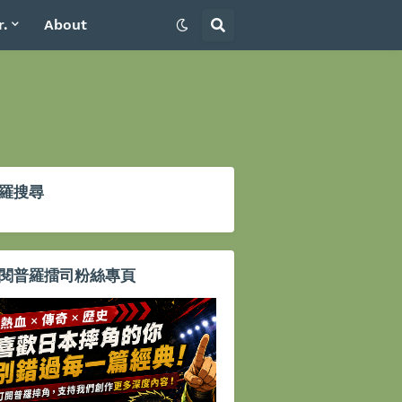
r.
About
羅搜尋
閱普羅擂司粉絲專頁