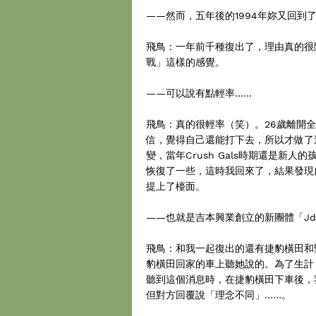
——然而，五年後的1994年妳又回到
飛鳥：一年前千種復出了，理由真的很
戰」這樣的感覺。
——可以說有點輕率……
飛鳥：真的很輕率（笑）。26歲離開
信，覺得自己還能打下去，所以才做了
變，當年Crush Gals時期還是新
恢復了一些，這時我回來了，結果發現
提上了檯面。
——也就是吉本興業創立的新團體「Jd'
飛鳥：和我一起復出的還有捷豹橫田和
豹橫田回家的車上聽她說的。為了生計
聽到這個消息時，在捷豹橫田下車後，
但對方回覆說「理念不同」……。