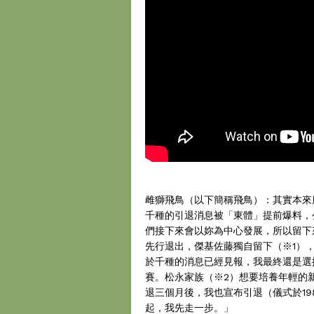
雌獅飛鳥（以下簡稱飛鳥）：其實本來應
千種的引退消息被「東體」提前爆料，
們接下來會以妳為中心發展，所以留下來吧
先行退出，傑基佐藤獨自留下（※1）
於千種的消息已經見報，我最終還是選
賽。松永家族（※2）想要培養年輕的
退三個月後，我也宣布引退（儀式於19
起，我先走一步。」