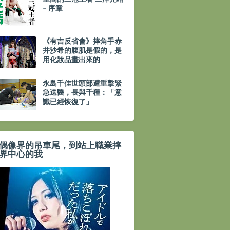
- 序章
《有吉反省會》摔角手赤
井沙希的腹肌是假的，是
用化妝品畫出來的
永島千佳世頭部遭重擊緊
急送醫，長與千種：「意
識已經恢復了」
偶像界的吊車尾，到站上職業摔
界中心的我