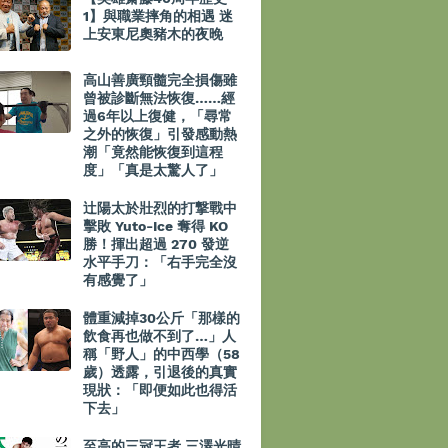
1】與職業摔角的相遇 迷
上安東尼奧豬木的夜晚
高山善廣頸髓完全損傷雖
曾被診斷無法恢復……經
過6年以上復健，「尋常
之外的恢復」引發感動熱
潮「竟然能恢復到這程
度」「真是太驚人了」
辻陽太於壯烈的打撃戰中
擊敗 Yuto-Ice 奪得 KO
勝！揮出超過 270 發逆
水平手刀：「右手完全沒
有感覺了」
體重減掉30公斤「那樣的
飲食再也做不到了…」人
稱「野人」的中西學（58
歲）透露，引退後的真實
現狀：「即便如此也得活
下去」
至高的三冠王者 三澤光晴