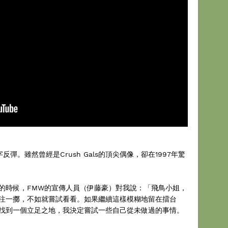
彈。雖然曾經是Crush Gals的頂尖偶像，卻在1997年驚
的時候，FMW的宣傳人員（伊藤豪）對我說：「飛鳥小姐，
注一擲，不如就嘗試看看。如果繼續這樣模糊地留在擂台
找到一個立足之地，我決定嘗試一些自己從未做過的事情。