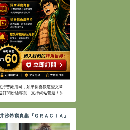
️支持普羅擂司，如果你喜歡這些文章，
迎訂閱粉絲專頁，支持網站營運！🫰
井沙希寫真集『ＧＲＡＣＩＡ』