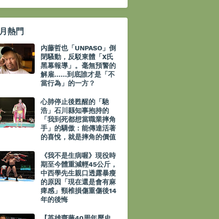
月熱門
內藤哲也「UNPASO」倒
閉騷動，反駁東體「X氏
黑幕報導」。毫無預警的
解雇……到底誰才是「不
當行為」的一方？
心肺停止後甦醒的「馳
浩」石川縣知事抱持的
「我到死都想當職業摔角
手」的驕傲：能傳達活著
的喜悅，就是摔角的價值
《我不是生病喔》現役時
期至今體重減輕45公斤，
中西學先生親口透露暴瘦
的原因「現在還是會有麻
痺感」頸椎損傷重傷後14
年的後悔
【英雄齋藤40周年歷史