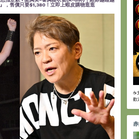
，售價只要$1,380！立即上蝦皮購物逛逛
☕
歡
赤