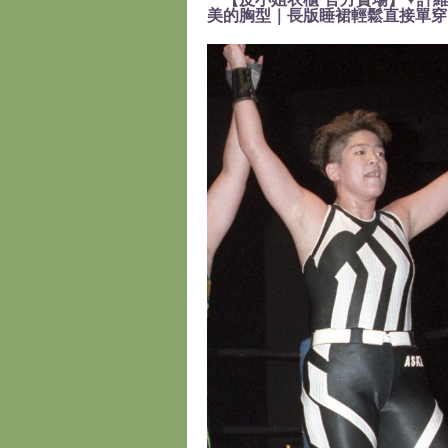
美的胸型｜長版睡裙輕鬆直接單穿』