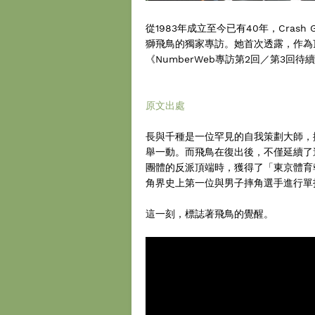
從1983年成立至今已有40年，Cras
獅飛鳥的獨家專訪。她首次透露，作為
《NumberWeb專訪第2回／第3回待續
原文出處
長與千種是一位罕見的自我策劃大師，
舉一動。而飛鳥在復出後，不僅延續了
團體的反派頂端時，獲得了「東京體育
角界史上第一位與男子摔角選手進行單
這一刻，標誌著飛鳥的覺醒。