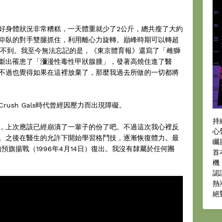
好身體狀況非常糟糕，一天體重就少了2公斤，總共瘦了大約
把仰臥的對手雙腿抓住，利用離心力旋轉。巔峰時期可以轉超
做不到。我至今無法忘記的是，《東京體育報》還寫了「雌獅
斷出罹患了「瀰漫性毒性甲狀腺腫」，發著高燒住進了醫
不過也覺得如果在這裡放棄了，那麼我過去所做的一切都將
ush Gals時代曾經因壓力而出現障礙。
持
，上次應該已經崩潰了一輩子的份了吧。不過這次我心裡反
心
。之後在醫生的允許下開始學習格鬥技，逐漸恢復體力。最
矚
預旗揚戰（1996年4月14日）復出。我沒有隸屬於任何團
首
機
認
熱
絕