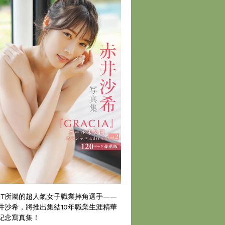
DT所屬的超人氣女子職業摔角選手——
井沙希，將推出集結10年職業生涯精華
紀念寫真集！