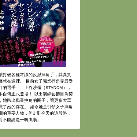
續打破各種常識的反派摔角手，其真實
聲就在這裡。 目前女子職業摔角界最受
目的選手——上谷沙彌（STADOM），
本自傳正式登場！ 以出演綜藝節目為契
，她跨出職業摔角的圈子，讓更多大眾
識了她的存在。 如今她是引領女子摔角
潮的重要人物，但走到今天的這段路，
對不能說是一帆風順。