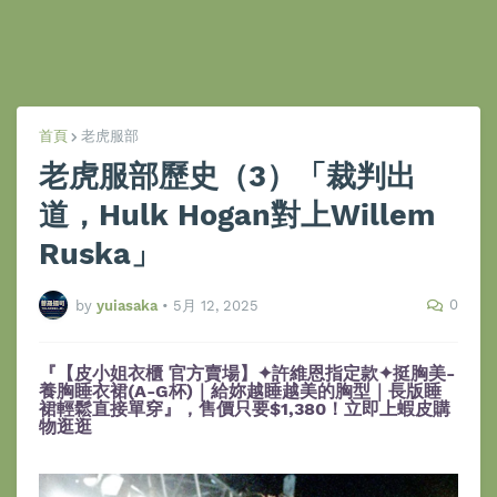
首頁
老虎服部
老虎服部歷史（3）「裁判出
道，Hulk Hogan對上Willem
Ruska」
0
by
yuiasaka
•
5月 12, 2025
『【皮小姐衣櫃 官方賣場】✦許維恩指定款✦挺胸美-
養胸睡衣裙(A-G杯)｜給妳越睡越美的胸型｜長版睡
裙輕鬆直接單穿』，售價只要$1,380！立即上蝦皮購
物逛逛