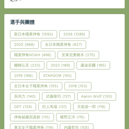
選手與團體
新日本職業摔角
(1593)
2026
(1289)
2025
(668)
全日本職業摔角
(627)
職業摔角NOAH
(496)
安東尼奧豬木
(270)
棚橋弘至
(233)
2023
(189)
藤波辰爾
(185)
2019
(166)
STARDOM
(155)
全日本女子職業摔角
(155)
2018
(153)
長州力
(140)
武藤敬司
(137)
Aaron Wolf
(130)
DDT
(129)
巨人馬場
(121)
天龍源一郎
(119)
摔角秘藏寫真館
(115)
蝶野正洋
(115)
東京女子職業摔角
(114)
內藤哲也
(105)