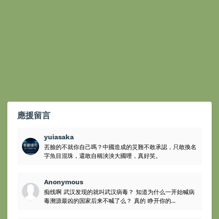
應援留言
yuiasaka
丟臉的不就你自己嗎？中國造成的災難不敢承認，只敢換名
字魚目混珠，還敢自稱泱泱大國哩，真好笑。
Anonymous
痴线啊 武汉发现的就叫武汉病毒？ 知道为什么一开始喊病
毒溯源最凶的国家后来不喊了么？ 真的 睁开你的...