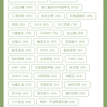
上谷沙彌
(104)
無仁義的50年鬪爭史
(102)
三澤光晴
(100)
赤井沙希
(98)
巨無霸鶴田
(88)
虎面
(85)
2024
(83)
大仁田厚
(79)
小橋建太
(76)
OZAWA
(75)
佐山聰
(69)
辻陽太
(69)
極惡女王
(67)
宮原健斗
(64)
橋本真也
(64)
WWE
(61)
藤原喜明
(61)
稻村愛輝
(58)
永田裕志
(57)
FMW
(56)
UWF
(56)
日本職業摔角
(56)
鈴木實
(55)
ZERO1
(54)
川田利明
(54)
神取忍
(54)
丸藤正道
(53)
丹普松本
(51)
前田日明
(51)
北斗晶
(50)
清宮海斗
(50)
越中詩郎
(50)
小川直也
(48)
昭和～平成明星列傳
(48)