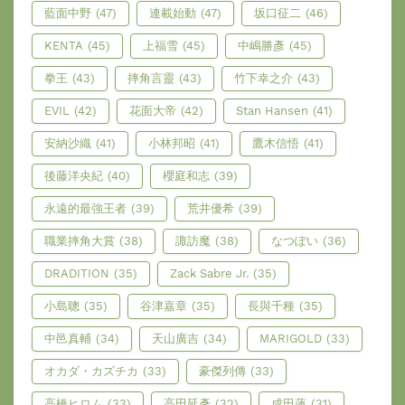
藍面中野
(47)
連載始動
(47)
坂口征二
(46)
KENTA
(45)
上福雪
(45)
中嶋勝彥
(45)
拳王
(43)
摔角言靈
(43)
竹下幸之介
(43)
EVIL
(42)
花面大帝
(42)
Stan Hansen
(41)
安納沙織
(41)
小林邦昭
(41)
鷹木信悟
(41)
後藤洋央紀
(40)
櫻庭和志
(39)
永遠的最強王者
(39)
荒井優希
(39)
職業摔角大賞
(38)
諏訪魔
(38)
なつぽい
(36)
DRADITION
(35)
Zack Sabre Jr.
(35)
小島聰
(35)
谷津嘉章
(35)
長與千種
(35)
中邑真輔
(34)
天山廣吉
(34)
MARIGOLD
(33)
オカダ・カズチカ
(33)
豪傑列傳
(33)
高橋ヒロム
(33)
高田延彥
(32)
成田蓮
(31)