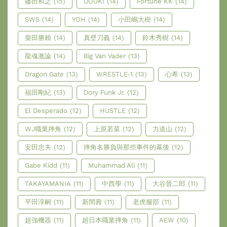
藤田和之
(15)
DOUKI
(14)
Fortune KK
(14)
SWS
(14)
YOH
(14)
小田嶋大樹
(14)
柴田勝賴
(14)
真壁刀義
(14)
鈴木秀樹
(14)
龍魂激論
(14)
Big Van Vader
(13)
Dragon Gate
(13)
WRESTLE-1
(13)
心希
(13)
福田剛紀
(13)
Dory Funk Jr.
(12)
El Desperado
(12)
HUSTLE
(12)
WJ職業摔角
(12)
上原若菜
(12)
力道山
(12)
安田忠夫
(12)
摔角名勝負與那些事件的幕後
(12)
Gabe Kidd
(11)
Muhammad Ali
(11)
TAKAYAMANIA
(11)
中西學
(11)
大谷晉二郎
(11)
平田淳嗣
(11)
新間壽
(11)
老虎服部
(11)
超強機器
(11)
超日本職業摔角
(11)
AEW
(10)