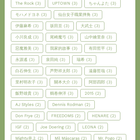
The Rock
(3)
UPTOWN
(3)
ちゃんよた
(3)
モハメドヨネ
(3)
仙台女子職業摔角
(3)
伊藤麻希
(3)
坂田亘
(3)
大武士
(3)
小川良成
(3)
尾崎魔弓
(3)
山中繪里奈
(3)
惡魔雅美
(3)
我家的故事
(3)
有田哲平
(3)
永源遙
(3)
泉田純
(3)
瑞希
(3)
白石伸生
(3)
芦野祥太郎
(3)
遠藤哲哉
(3)
里村明衣子
(3)
關本大介
(3)
阿部四郎
(3)
飯野雄貴
(3)
鶴卷伸洋
(3)
2015
(2)
AJ Styles
(2)
Dennis Rodman
(2)
Don Frye
(2)
FREEDOMS
(2)
HENARE
(2)
IGF
(2)
Joe Doering
(2)
LEONA
(2)
Mighty井上
(2)
Mil Máscaras
(2)
Mr. Pogo
(2)