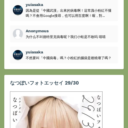
yuiasaka
因為是從「中國武漢」出來的病毒啊！這常識小粉紅不懂
嗎？不會用Google搜尋，也可以用百度啊！喔，對...
Anonymous
为什么不叫德特里克病毒呢？我们小蛙是不敢吗 嘻嘻
yuiasaka
不然要叫「中國病毒」嗎？小粉紅的腦袋是都燒壞了嗎？
なつぽいフォトエッセイ 29/30