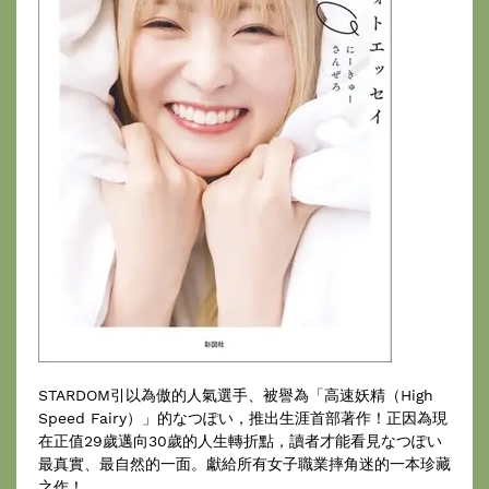
STARDOM引以為傲的人氣選手、被譽為「高速妖精（High
Speed Fairy）」的なつぽい，推出生涯首部著作！正因為現
在正值29歲邁向30歲的人生轉折點，讀者才能看見なつぽい
最真實、最自然的一面。獻給所有女子職業摔角迷的一本珍藏
之作！