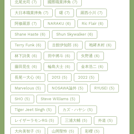
北尾光司
(7)
國際職業摔角
(7)
大日本職業摔角
(7)
曙
(7)
羅西小川
(7)
阿修羅原
(7)
NARAKU
(6)
Ric Flair
(6)
Shane Haste
(6)
Shun Skywalker
(6)
Terry Funk
(6)
古館伊知郎
(6)
咆哮木村
(6)
林下詩美
(6)
田中將斗
(6)
矢野通
(6)
藤田晃生
(6)
輪島大士
(6)
金本浩二
(6)
長尾一大心
(6)
2013
(5)
2022
(5)
Marvelous
(5)
NOSAWA論外
(5)
RYUSEI
(5)
SHO
(5)
Steve Williams
(5)
Tiger Jeet Singh
(5)
カズ・ハヤシ
(5)
レイザーラモンRG
(5)
三浦大輔
(5)
外道
(5)
大向美智子
(5)
山岡聖怜
(5)
彩櫻
(5)