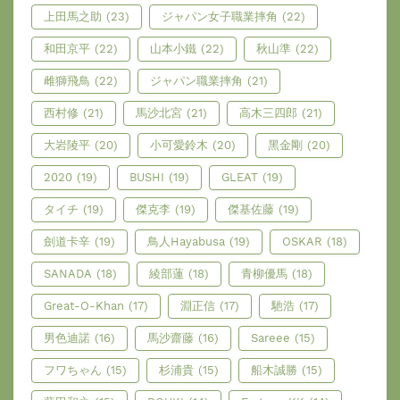
上田馬之助
(23)
ジャパン女子職業摔角
(22)
和田京平
(22)
山本小鐵
(22)
秋山準
(22)
雌獅飛鳥
(22)
ジャパン職業摔角
(21)
西村修
(21)
馬沙北宮
(21)
高木三四郎
(21)
大岩陵平
(20)
小可愛鈴木
(20)
黑金剛
(20)
2020
(19)
BUSHI
(19)
GLEAT
(19)
タイチ
(19)
傑克李
(19)
傑基佐藤
(19)
劍道卡辛
(19)
鳥人Hayabusa
(19)
OSKAR
(18)
SANADA
(18)
綾部蓮
(18)
青柳優馬
(18)
Great-O-Khan
(17)
淵正信
(17)
馳浩
(17)
男色迪諾
(16)
馬沙齋藤
(16)
Sareee
(15)
フワちゃん
(15)
杉浦貴
(15)
船木誠勝
(15)