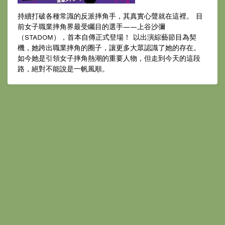
持續打破各種常識的反派摔角手，其真實心聲就在這裡。 目
前女子職業摔角界最受矚目的選手——上谷沙彌
（STADOM），首本自傳正式登場！ 以出演綜藝節目為契
機，她跨出職業摔角的圈子，讓更多大眾認識了她的存在。
如今她是引領女子摔角熱潮的重要人物，但走到今天的這段
路，絕對不能說是一帆風順。