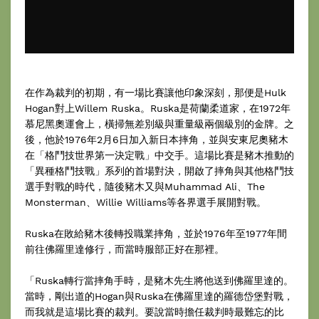
在作為裁判的初期，有一場比賽讓他印象深刻，那便是Hulk
Hogan對上Willem Ruska。Ruska是荷蘭柔道家，在1972年
慕尼黑奧運會上，橫掃無差別級與重量級兩個級別的金牌。之
後，他於1976年2月6日加入新日本摔角，並與安東尼奧豬木
在「格鬥技世界第一決定戰」中交手。這場比賽是豬木推動的
「異種格鬥技戰」系列的首場對決，開啟了摔角與其他格鬥技
選手對戰的時代，隨後豬木又與Muhammad Ali、The
Monsterman、Willie Williams等各界選手展開對戰。
Ruska在敗給豬木後轉投職業摔角，並於1976年至1977年間
前往佛羅里達修行，而當時服部正好在那裡。
「Ruska轉行當摔角手時，是豬木先生將他送到佛羅里達的。
當時，剛出道的Hogan與Ruska在佛羅里達的羅德岱堡對戰，
而我就是這場比賽的裁判。要說當時擔任裁判時最難忘的比