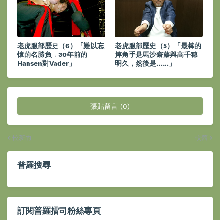
老虎服部歷史（6）「難以忘
老虎服部歷史（5）「最棒的
懷的名勝負，30年前的
摔角手是馬沙齋藤與高千穗
Hansen對Vader」
明久，然後是……」
張貼留言 (0)
較新的
較舊
普羅搜尋
訂閱普羅擂司粉絲專頁