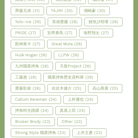
齊藤兄弟
(31)
TAJIRI
(30)
潮崎豪
(30)
Yuto-Ice
(29)
英雄齋藤
(28)
鰻魚沙耶香
(28)
PRIDE
(27)
安齊勇馬
(27)
海野翔太
(27)
獸神萊卡
(27)
Great Muta
(26)
Hulk Hogan
(26)
LLPW
(26)
九州職業摔角
(26)
天龍Project
(26)
工藤惠
(26)
職業摔角歷史資料庫
(26)
齋藤彰俊
(26)
佐佐木健介
(25)
高山善廣
(25)
Callum Newman
(24)
上村優也
(24)
摔角時光跳躍
(24)
真基上田
(24)
Bruiser Brody
(23)
Other
(23)
Strong Style 職業摔角
(23)
上井文彥
(23)