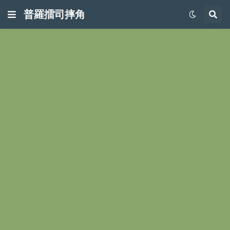
普羅擂司摔角