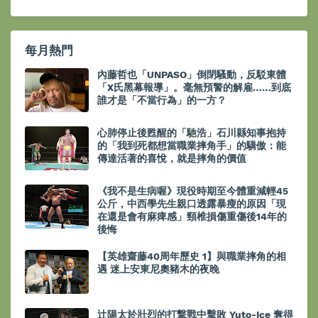
每月熱門
內藤哲也「UNPASO」倒閉騷動，反駁東體
「X氏黑幕報導」。毫無預警的解雇……到底
誰才是「不當行為」的一方？
心肺停止後甦醒的「馳浩」石川縣知事抱持
的「我到死都想當職業摔角手」的驕傲：能
傳達活著的喜悅，就是摔角的價值
《我不是生病喔》現役時期至今體重減輕45
公斤，中西學先生親口透露暴瘦的原因「現
在還是會有麻痺感」頸椎損傷重傷後14年的
後悔
【英雄齋藤40周年歷史 1】與職業摔角的相
遇 迷上安東尼奧豬木的夜晚
辻陽太於壯烈的打撃戰中擊敗 Yuto-Ice 奪得