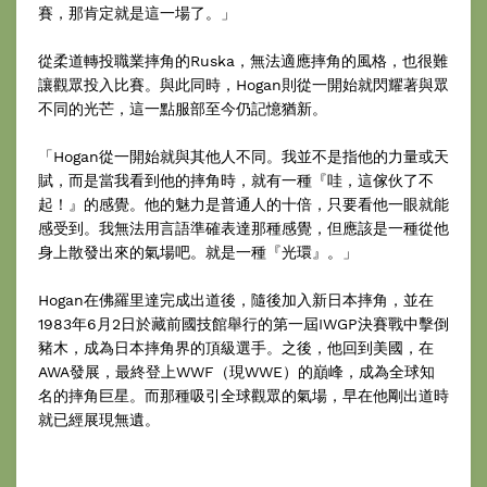
賽，那肯定就是這一場了。」
從柔道轉投職業摔角的Ruska，無法適應摔角的風格，也很難
讓觀眾投入比賽。與此同時，Hogan則從一開始就閃耀著與眾
不同的光芒，這一點服部至今仍記憶猶新。
「Hogan從一開始就與其他人不同。我並不是指他的力量或天
賦，而是當我看到他的摔角時，就有一種『哇，這傢伙了不
起！』的感覺。他的魅力是普通人的十倍，只要看他一眼就能
感受到。我無法用言語準確表達那種感覺，但應該是一種從他
身上散發出來的氣場吧。就是一種『光環』。」
Hogan在佛羅里達完成出道後，隨後加入新日本摔角，並在
1983年6月2日於藏前國技館舉行的第一屆IWGP決賽戰中擊倒
豬木，成為日本摔角界的頂級選手。之後，他回到美國，在
AWA發展，最終登上WWF（現WWE）的巔峰，成為全球知
名的摔角巨星。而那種吸引全球觀眾的氣場，早在他剛出道時
就已經展現無遺。