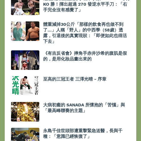
KO 勝！揮出超過 270 發逆水平手刀：「右
手完全沒有感覺了」
體重減掉30公斤「那樣的飲食再也做不到
了…」人稱「野人」的中西學（58歲）透
露，引退後的真實現狀：「即便如此也得活
下去」
《有吉反省會》摔角手赤井沙希的腹肌是假
的，是用化妝品畫出來的
至高的三冠王者 三澤光晴 - 序章
大病初癒的 SANADA 所懷抱的「苦惱」與
「最高峰聯賽的主題」
永島千佳世頭部遭重擊緊急送醫，長與千
種：「意識已經恢復了」