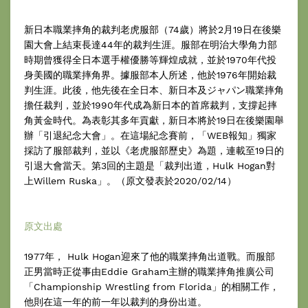
新日本職業摔角的裁判老虎服部（74歲）將於2月19日在後樂
園大會上結束長達44年的裁判生涯。服部在明治大學角力部
時期曾獲得全日本選手權優勝等輝煌成就，並於1970年代投
身美國的職業摔角界。據服部本人所述，他於1976年開始裁
判生涯。此後，他先後在全日本、新日本及ジャパン職業摔角
擔任裁判，並於1990年代成為新日本的首席裁判，支撐起摔
角黃金時代。為表彰其多年貢獻，新日本將於19日在後樂園舉
辦「引退紀念大會」。在這場紀念賽前，「WEB報知」獨家
採訪了服部裁判，並以《老虎服部歷史》為題，連載至19日的
引退大會當天。第3回的主題是「裁判出道，Hulk Hogan對
上Willem Ruska」。（原文發表於2020/02/14）
原文出處
1977年， Hulk Hogan迎來了他的職業摔角出道戰。而服部
正男當時正從事由Eddie Graham主辦的職業摔角推廣公司
「Championship Wrestling from Florida」的相關工作，
他則在這一年的前一年以裁判的身份出道。