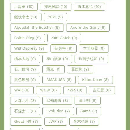
上坂堇
(10)
摔角雜談
(10)
青木真也
(10)
飯伏幸太
(10)
2021
(9)
Abdullah the Butcher
(9)
André the Giant
(9)
Boltin Oleg
(9)
Karl Gotch
(9)
Will Ospreay
(9)
征矢學
(9)
本間朋晃
(9)
橋本大地
(9)
泰山後藤
(9)
玖麗沙也加
(9)
石川修司
(9)
羆嵐
(9)
葛西純
(9)
黑色履歷
(9)
AMAKUSA
(8)
Killer Khan
(8)
WAR
(8)
WCW
(8)
nWo
(8)
吉江豐
(8)
大森北斗
(8)
武知海青
(8)
田上明
(8)
石森太二
(8)
Evolution
(7)
Game
(7)
Great小鹿
(7)
JWP
(7)
冬木弘道
(7)