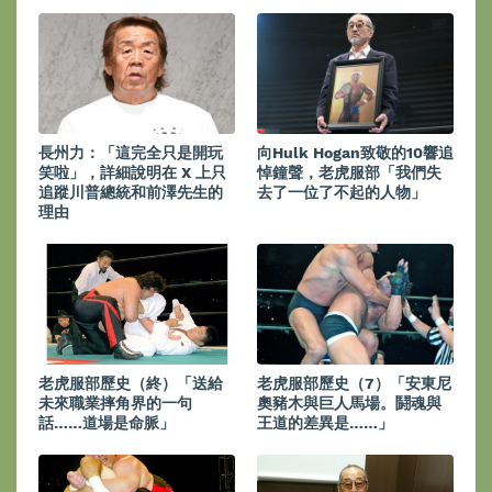
長州力：「這完全只是開玩
向Hulk Hogan致敬的10響追
笑啦」，詳細說明在 X 上只
悼鐘聲，老虎服部「我們失
追蹤川普總統和前澤先生的
去了一位了不起的人物」
理由
老虎服部歷史（終）「送給
老虎服部歷史（7）「安東尼
未來職業摔角界的一句
奧豬木與巨人馬場。鬪魂與
話……道場是命脈」
王道的差異是……」