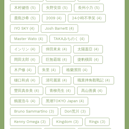
木村健悟
(5)
矢野安崇
(5)
長州小力
(5)
鹿島沙希
(5)
2009
(4)
24小時不準笑
(4)
IYO SKY
(4)
Josh Barnett
(4)
Master Wato
(4)
TAKAみちのく
(4)
インリン
(4)
倖田來未
(4)
太陽蓋亞
(4)
岡田太郎
(4)
巨無霸堀
(4)
捷豹橫田
(4)
木戶修
(4)
朱里
(4)
格蘭濱田
(4)
樋口和貞
(4)
清司麗菜
(4)
職業摔角觀戰記
(4)
豐田真奈美
(4)
青柳亮生
(4)
髙山善廣
(4)
鶴屋浩斗
(4)
黑潮TOKYO Japan
(4)
Bruno Sammartino
(3)
Don荒川
(3)
Kenny Omega
(3)
Kingdom
(3)
Rings
(3)